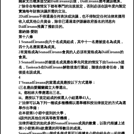
國家支出概算提交給DáilÉireann以後，DáilÉireann應考慮該概算。
2°除非在每種情況下都有專門的法規規定，否則必須在該年度內製定
實施每年財務決議所需的立法。
2DáilÉireann不得通過任何表決或決議，也不得制定任何法律來挪用
收入或其他公共資金，除非已通過道伊謝赫政府簽名的消息向
DáilÉireann推薦了撥款目的。
塞納德·愛朗
第十八條
1 SeanadÉireann由六十名成員組成，其中十一名應被提名為成員，
四十九名應當選為成員。
2有資格成為SeanadÉireann會員的人必須有資格成為DáilÉireann的
會員。
3 SeanadÉireann的被提名成員應在事先同意的情況下由Taoiseach提
名，Taoiseach在DáilÉireann解散後進行重組，隨後由後者任命，隨
後提名該成員。
4
1°SeanadÉireann的當選成員應按以下方式選舉：
i三名應由愛爾蘭國立大學選出。
ii。都柏林大學應選出三名。
iii。應按以下規定組成的候選人小組選舉43人。
2°法律可以為下列一種或多種機構以選舉權和按法律規定的方式為選
舉作出準備：
在本節第1小節中提到的大學，
ii該州的其他任何高等教育機構，
法律所確定的如此多的SeanadÉireann成員的數量，以取代根據上述
第1小節第i和ii款應選的同等數目的成員。
SeanadÉireann的一個或多個成員可以根據本小節由組合在一起的機