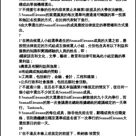
構或由單個機構選出。
3°不得援引本條的任何內容來禁止本條第1款提及的大學依法解散。
5 SeanadÉireann的當選議員的每次選舉均應通過可轉讓的單一投票
和無記名投票的方式，在比例代表制下進行。
6由大學選出的SeanadÉireann的成員應按法律規定的專營權和方式選
出。
7
1°在將由候選人小組選舉產生的SeanadÉireann成員的大選之前，應
按照法律規定的方式組成五個候選人小組，分別包含具有以下利益和
服務的知識和實踐經驗的人員的姓名，即：
i國家語言和文化，文學，藝術，教育和法律可能為此小組定義的專
業利益；
ii農業及有關利益與漁業；
iii有組織或無組織的勞動；
iv工商業，包括銀行，金融，會計，工程和建築；
v公共行政和社會服務，包括志願社會活動。
2°不超過11個，並且在不違反本協議第19條規定的情況下，從任何一
個小組中選出不少於五名SeanadÉireann成員。
8 SeanadÉireann的大選應在DáilÉireann解散後的九十天內舉行，而
SeanadÉireann的第一次會議應在總統根據總統的建議確定的一天舉
行。 Taoiseach。
9 SeanadÉireann的每位成員，除非他先前去世，辭職或喪失任職資
格，否則應繼續任職至選舉或提名後下一次舉行的SeanadÉireann大
選投票日的前一天。
10
1°在不違反本條上述規定的前提下，希納德·埃雷安