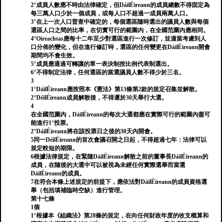
2°成員人數應不時由法律確定，但DáilÉireann的成員總數不得固定為
每三萬人口少於一個成員，或每人口不超過一成員兩萬人口。
3°在上一次人口普查中確定的，每個選區隨時選出的議員人數與每個
選區人口之間的比率，在切實可行的範圍內，在全國范圍內應相同。
4°Oireachtas應每十二年至少對選區進行一次修訂，並適當考慮到人
口分佈的變化，但在進行修訂時，選區的任何變更在DáilÉireann開會
期間均不會生效。
5°成員應通過可轉讓的單一表決制按比例代表制選出。
6°不得制定法律，任何選區的當選議員人數不得少於三名。
3
1°DáilÉireann應按照本《憲法》第13條第2款的規定召集並解散。
2°DéilÉireann成員解散後，不得遲於30天舉行大選。
4
在全國范圍內，DáilÉireann的每次大選都應在實際可行的範圍內盡可
能進行1°投票。
2°DáilÉireann將在該投票日之後的30天內開會。
5同一DéilÉireann的首次會議召開之日起，不得超過七年：法律可以
規定較短的期限。
6根據法律規定，在緊隨DáilÉireann解散之前的董事長DáilÉireann的
成員，在隨後的大選中可以被視為未經任何實際選舉而當選
DáilÉireann的成員。
7在符合本條上述規定的前提下，應依法對DáilÉireann的成員資格選
舉（包括填補臨時空缺）進行管理。
第十七條
1個
1°根據本《組織法》第28條的規定，在向任何財政年度的收支概算和