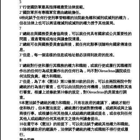
5
1°行使國防軍最高指揮權應受法律規範。
2°國防軍所有專職軍官應由總統擔任。
6特此賦予任何行使刑事管轄權的法院赦免權和減刑或減刑的權力，
但在法律上也可以將這種減刑或減刑的權力授予其他當局。
7
1°總統在與國務委員會協商後，可以就任何具有國家或公共重要性的
問題，通過電報或地址與議會院溝通。
2°總統可在與國務委員會協商後，就任何此類事項隨時向國家傳達信
息。
3°但是，每一個這樣的信息或地址都必須得到政府的批准。
8
1°總統對行使和履行其職務的權力和職能，或就行使或履行其職權而
作出的任何行為或意圖作出的任何行為，均不對Oireachtas議院或任
何法院負責。權力和職能。
2°但是，為了本《憲法》第12條第10款的目的，可以在兩院兩院中對
總統的行為進行審查，也可以由法院的任何機構，法院或機構對其進
行審查。根據上述條款第10條的規定，對Oireachtas的房屋進行調
查。
9本憲法賦予總統的權力和職能，只有在政府的建議下，總統才能行
使和執行，但本憲法規定，總統應行使絕對酌情權，或經與或與之協
商後行事。或根據任何其他個人或組織的建議或提名，或在收到任何
其他人或組織的任何其他來文之後向州議會提出。
10在遵守本《憲法》的前提下，可以依法賦予總統其他權力和職能。
11除根據政府的建議外，法律賦予總統的權力或職能不得行使或履
行。