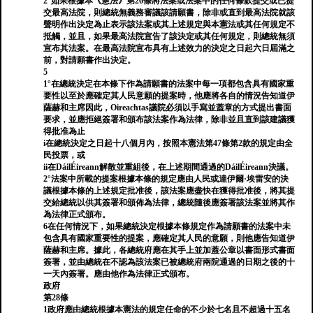
2°如果根據本《憲法》第26條將法案或法案中的任何條款提交或已提
交最高法院，則總統無義務審議該請願書，除非或直到最高法院就該
聲明作出決定為止表示該法案或其上述規定與本憲法或其任何規定不
抵觸，並且，如果最高法院宣告了該決定或其任何規定，則總統無須
宣布其法案。在最高法院宣布具有上述效力的決定之日起六日屆滿之
前，對請願書作出決定。
5
1°在總統決定在本條下作為請願書的法案中每一項都包含具有國家重
要性以至於應確定其人民意願的提案時，他應將各自的情況告知道伊
薩赫和主席因此，Oireachtas議院必須以手寫並蓋章的方式提出書面
要求，並應拒絕簽署和頒布該法案作為法律，除非並且直到該建議獲
得批准為止
i在總統決定之日起十八個月內，按照本憲法第47條第2款的規定由全
民投票，或
ii在DáilÉireann解散並重組後，在上述期間通過的DáilÉireann決議。
2°法案中所載的提案根據本條的規定應由人民或達伊爾·埃雷安的決
議根據本條的上述規定批准後，該法案應盡快在獲得批准後，將其提
交給總統以供其簽署和頒佈為法律，總統隨後應簽署該法案並將其作
為法律正式頒布。
6在任何情況下，如果總統決定根據本條規定作為請願書的法案中未
包含具有國家重要性的提案，應確定其人民的意願，則他應告知道伊
薩赫和主席。據此，各總統府應在其手上並加蓋公章以書面形式書面
簽署，並由總統在不認為該法案已被總統府兩院通過的日期之後的十
一天內簽署。應由他作為法律正式頒布。
政府
第28條
1政府應由總統根據本憲法的規定任命的不少於七名且不超過十五名