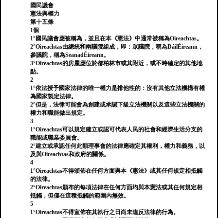
國民議會
憲法與權力
第十五條
1個
1°國民議會應被稱為，並且在本《憲法》中通常被稱為Oireachtas。
2°Oireachtas由總統和兩議院組成，即：眾議院，稱為DáilÉireann，
參議院，稱為SeanadÉireann。
3°Oireachtas的房屋應位於都柏林市或其附近，或不時確定的其他地
點。
2
1°依法授予國家法律的唯一權力是排他性的：沒有其他立法機構有權
為國家製定法律。
2°但是，法律可能會為創建或承認下級立法機關以及這些立法機關的
權力和職能做出規定。
3
1°Oireachtas可以規定建立或認可代表人民的社會和經濟生活分支的
職能或職業委員會。
2°建立或承認任何此類理事會的法律應確定其權利，權力和義務，以
及與Oireachtas和政府的關係。
4
1°Oireachtas不得頒佈在任何方面與本《憲法》或其任何規定相抵觸
的法律。
2°Oireachtas頒布的每項法律在任何方面均與本憲法或其任何規定相
抵觸，但僅在這種抵觸的範圍內無效。
5
1°Oireachtas不得宣佈在其執行之日尚未違反法律的行為。