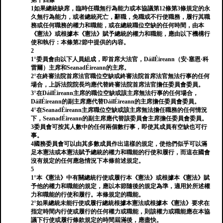
第十四條
1如果總統缺席，臨時任職無行為能力或本協議第12條第3條規定的永
久無行為能力，或者總統死亡，辭職，免職或不行使職務，履行其職
務或任何職務的權力和職能，或在總統職位空缺的任何時間，由本
《憲法》或根據本《憲法》賦予總統的權力和職能，應由以下機構行
使和執行：本條第2節中提供的內容。
2
1°委員會由以下人員組成，即首席大法官，DáilÉireann（安·塞恩·科
雷爾）主席和SeanadÉireann的主席。
2°在終審法院首席法官職位空缺或終審法院首席法官無法行事的任何
場合，上訴法院院長均應代替終審法院首席法官擔任委員會委員。
3°在DáilÉireann主席的職位空缺或該主席無法行事的任何場合，
DáilÉireann的副主席應代替DáilÉireann的主席擔任委員會委員。
4°在SeanadÉireann主席職位空缺或該主席無法擔任職務的任何情況
下，SeanadÉireann的副主席應代替該委員會主席擔任委員會委員。
3委員會可按其人數中的任何兩個數行事，即使其成員有空缺也可行
事。
4國務委員會可以由其多數成員作出這樣的規定，使他們似乎可以滿
足本憲法或本憲法賦予總統的權力和職能的行使和履行，而這在國會
沒有規定的任何應急情況下本條前述規定。
5
1°本《憲法》中有關總統行使或履行本《憲法》或根據本《憲法》賦
予他的權力和職能的規定，應以本節隨後的規定為準，適用於所述權
力和職能的行使和履行。本條規定的職能。
2°如果總統未能行使或履行總統根據本憲法或根據本《憲法》要求在
指定時間內行使或履行的任何權力或職能，則該權力或職能應在本協
議下行使或履行條款規定的時間屆滿後，應盡快。