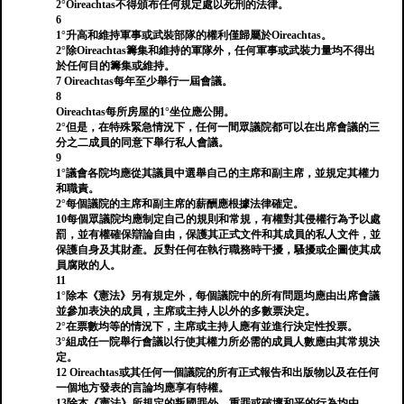
2°Oireachtas不得頒布任何規定處以死刑的法律。
6
1°升高和維持軍事或武裝部隊的權利僅歸屬於Oireachtas。
2°除Oireachtas籌集和維持的軍隊外，任何軍事或武裝力量均不得出
於任何目的籌集或維持。
7 Oireachtas每年至少舉行一屆會議。
8
Oireachtas每所房屋的1°坐位應公開。
2°但是，在特殊緊急情況下，任何一間眾議院都可以在出席會議的三
分之二成員的同意下舉行私人會議。
9
1°議會各院均應從其議員中選舉自己的主席和副主席，並規定其權力
和職責。
2°每個議院的主席和副主席的薪酬應根據法律確定。
10每個眾議院均應制定自己的規則和常規，有權對其侵權行為予以處
罰，並有權確保辯論自由，保護其正式文件和其成員的私人文件，並
保護自身及其財產。反對任何在執行職務時干擾，騷擾或企圖使其成
員腐敗的人。
11
1°除本《憲法》另有規定外，每個議院中的所有問題均應由出席會議
並參加表決的成員，主席或主持人以外的多數票決定。
2°在票數均等的情況下，主席或主持人應有並進行決定性投票。
3°組成任一院舉行會議以行使其權力所必需的成員人數應由其常規決
定。
12 Oireachtas或其任何一個議院的所有正式報告和出版物以及在任何
一個地方發表的言論均應享有特權。
13除本《憲法》所規定的叛國罪外，重罪或破壞和平的行為均由