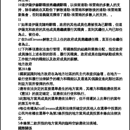
其任命。
10道伊薩伊赫辭職後將繼續辭職，以保留達勒·埃雷南的多數人的支
持，除非總統在其勸告下解散達勒·埃雷南和解散後的達勒·埃雷南重
新集會，否則道義薩克獲得了達勒·埃雷南的多數人的支持。 。
11
1°如果道伊薩克隨時辭職，政府的其他成員也應被視為已辭職，但道
伊薩克和政府的其他成員應繼續履行其職責，直到其繼任人均已卸任
為止。被任命。
2°在DáilÉireann解散之日上任的政府成員應繼續任職，直至任命繼任
者為止。
12下列事項應依法進行管理，即國務院的組織和業務分配，指定政府
成員擔任上述各部的部長，履行其職責。政府成員在臨時缺勤或喪失
工作能力時的職能以及政府成員的薪酬。
地方政府
第28A條
1國家認識到地方政府在為地方社區的民主代表提供論壇，在地方一
級行使和履行法律賦予的權力和職能以及通過其倡議促進此類社區的
利益方面所發揮的作用。
2應有依法決定的直接選舉產生的地方當局，其權力和職能應依照本
《憲法》的規定確定，並應依法行使和執行。
3此類地方當局成員的選舉應依法舉行，但不得遲於上次舉行的當年
的第五年年底。
4每位有權為DáilÉireann成員和法律所確定的其他人在選舉中投票的
公民均有權在選舉中為第2條所指的地方當局成員投票本條由法律決
定。
5本條第二款所指的地方當局的臨時空缺應依法填補。
國際關係