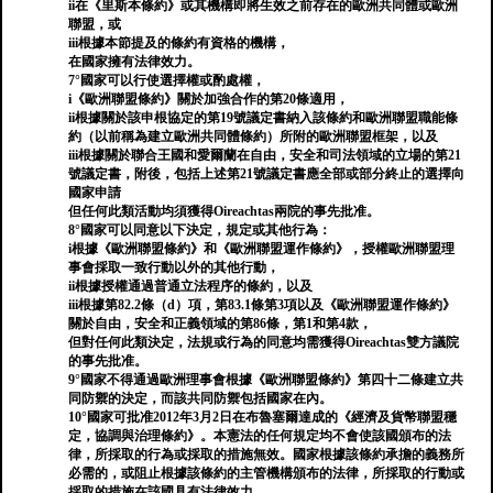
ii在《里斯本條約》或其機構即將生效之前存在的歐洲共同體或歐洲
聯盟，或
iii根據本節提及的條約有資格的機構，
在國家擁有法律效力。
7°國家可以行使選擇權或酌處權，
i《歐洲聯盟條約》關於加強合作的第20條適用，
ii根據關於該申根協定的第19號議定書納入該條約和歐洲聯盟職能條
約（以前稱為建立歐洲共同體條約）所附的歐洲聯盟框架，以及
iii根據關於聯合王國和愛爾蘭在自由，安全和司法領域的立場的第21
號議定書，附後，包括上述第21號議定書應全部或部分終止的選擇向
國家申請
但任何此類活動均須獲得Oireachtas兩院的事先批准。
8°國家可以同意以下決定，規定或其他行為：
i根據《歐洲聯盟條約》和《歐洲聯盟運作條約》，授權歐洲聯盟理
事會採取一致行動以外的其他行動，
ii根據授權通過普通立法程序的條約，以及
iii根據第82.2條（d）項，第83.1條第3項以及《歐洲聯盟運作條約》
關於自由，安全和正義領域的第86條，第1和第4款，
但對任何此類決定，法規或行為的同意均需獲得Oireachtas雙方議院
的事先批准。
9°國家不得通過歐洲理事會根據《歐洲聯盟條約》第四十二條建立共
同防禦的決定，而該共同防禦包括國家在內。
10°國家可批准2012年3月2日在布魯塞爾達成的《經濟及貨幣聯盟穩
定，協調與治理條約》。本憲法的任何規定均不會使該國頒布的法
律，所採取的行為或採取的措施無效。國家根據該條約承擔的義務所
必需的，或阻止根據該條約的主管機構頒布的法律，所採取的行動或
採取的措施在該國具有法律效力。