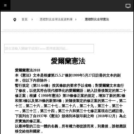
首頁
憲標對比全球法規資料庫
憲標對比全球憲法
愛爾蘭憲法
愛爾蘭憲法2018
本《憲法》文本是根據第25.5.2°條於1999年5月27日註冊的文本的副
本，但以下內容除外：
暫行規定（第51-64條）按其條款的要求予以省略；對愛爾蘭文本進行
了修改，以使其符合現代標準化的愛爾蘭語；納入註冊後製定的第二十
修正案；根據《 1998年憲法》第19條修正案的規定，增加了新的第2條
和第3條以及第29條的新第8條；於隨後製定的修正案的第二十一，第二
十三，第二十六，第二十七，第二十八，第二十九，第三十，第三十
一，第三十三，第三十四，第三十六和第三十七修正案現在已經註冊。
下面列出了自1937年《憲法》頒佈到本版印刷之時（2018年12月）為止
所實施的修正案。
以最神聖的三位一體的名義，所有權力都從誰而來，到最後，誰都應該
移交給他和國家，