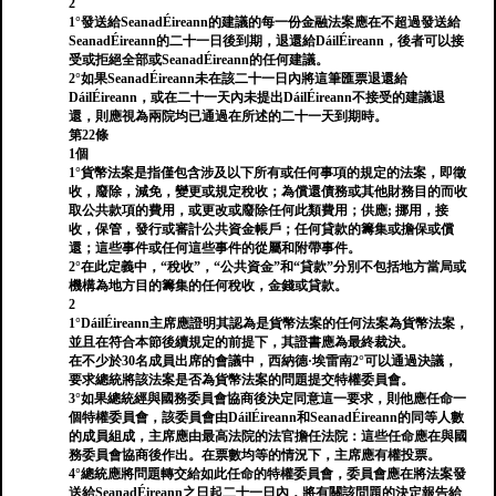
2
1°發送給SeanadÉireann的建議的每一份金融法案應在不超過發送給
SeanadÉireann的二十一日後到期，退還給DáilÉireann，後者可以接
受或拒絕全部或SeanadÉireann的任何建議。
2°如果SeanadÉireann未在該二十一日內將這筆匯票退還給
DáilÉireann，或在二十一天內未提出DáilÉireann不接受的建議退
還，則應視為兩院均已通過在所述的二十一天到期時。
第22條
1個
1°貨幣法案是指僅包含涉及以下所有或任何事項的規定的法案，即徵
收，廢除，減免，變更或規定稅收；為償還債務或其他財務目的而收
取公共款項的費用，或更改或廢除任何此類費用；供應; 挪用，接
收，保管，發行或審計公共資金帳戶；任何貸款的籌集或擔保或償
還；這些事件或任何這些事件的從屬和附帶事件。
2°在此定義中，“稅收”，“公共資金”和“貸款”分別不包括地方當局或
機構為地方目的籌集的任何稅收，金錢或貸款。
2
1°DáilÉireann主席應證明其認為是貨幣法案的任何法案為貨幣法案，
並且在符合本節後續規定的前提下，其證書應為最終裁決。
在不少於30名成員出席的會議中，西納德·埃雷南2°可以通過決議，
要求總統將該法案是否為貨幣法案的問題提交特權委員會。
3°如果總統經與國務委員會協商後決定同意這一要求，則他應任命一
個特權委員會，該委員會由DáilÉireann和SeanadÉireann的同等人數
的成員組成，主席應由最高法院的法官擔任法院：這些任命應在與國
務委員會協商後作出。在票數均等的情況下，主席應有權投票。
4°總統應將問題轉交給如此任命的特權委員會，委員會應在將法案發
送給SeanadÉireann之日起二十一日內，將有關該問題的決定報告給