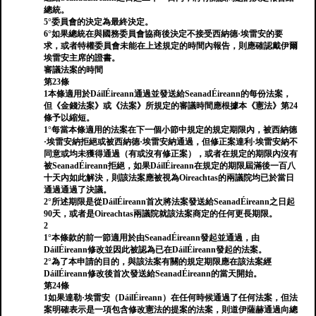
總統。
5°委員會的決定為最終決定。
6°如果總統在與國務委員會協商後決定不接受西納德·埃雷安的要
求，或者特權委員會未能在上述規定的時間內報告，則應確認戴伊爾
埃雷安主席的證書。
審議法案的時間
第23條
1本條適用於DáilÉireann通過並發送給SeanadÉireann的每份法案，
但《金錢法案》或《法案》所規定的審議時間應根據本《憲法》第24
條予以縮短。
1°每當本條適用的法案在下一個小節中規定的規定期限內，被西納德
·埃雷安納拒絕或被西納德·埃雷安納通過，但修正案達利·埃雷安納不
同意或均未獲得通過（有或沒有修正案），或者在規定的期限內沒有
被SeanadÉireann拒絕，如果DáilÉireann在規定的期限屆滿後一百八
十天內如此解決，則該法案應被視為Oireachtas的兩議院均已於當日
通過通過了決議。
2°所述期限是從DáilÉireann首次將法案發送給SeanadÉireann之日起
90天，或者是Oireachtas兩議院就該法案商定的任何更長期限。
2
1°本條款的前一節適用於由SeanadÉireann發起並通過，由
DáilÉireann修改並因此被認為已在DáilÉireann發起的法案。
2°為了本申請的目的，與該法案有關的規定期限應在該法案經
DáilÉireann修改後首次發送給SeanadÉireann的當天開始。
第24條
1如果達勒·埃雷安（DáilÉireann）在任何時候通過了任何法案，但法
案明確表示是一項包含修改憲法的提案的法案，則道伊薩赫通過向總