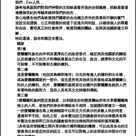
我們，Éire人民，
謙卑地承認我們對我們神聖的主耶穌基督所負的全部義務，耶穌基督通
過幾個世紀的考驗來維持我們的祖先，
衷心地懷念他們為恢復我們國家的合法獨立所作的英勇和不懈的奮鬥，
並設法在謹慎，公正和慈善的前提下促進共同利益，以確保個人的尊嚴
和自由，實現真正的社會秩序，恢復我國的團結，並與其他國家建立和
解，
特此通過，頒布和製定本憲法。
國家
第1條
愛爾蘭民族在此申明其選擇自己的政府形式，確定與其他國家的關係
以及根據自己的天才和傳統發展自己的生活，政治，經濟和文化的不
可剝奪，不可剝奪和主權的權利。
第二條
這是愛爾蘭島（包括其島嶼和海洋）出生的每個人的權利和出生權，
成為愛爾蘭國家的一部分。這也是所有其他依法有資格成為愛爾蘭公
民的人的權利。此外，愛爾蘭民族與居住在國外的愛爾蘭血統的人們
有著特殊的親和力，這些人具有其文化特徵和傳統。
第三條
1愛爾蘭民族的堅定意願是，以和諧友好的態度團結所有共享愛爾蘭島
領土的人民，使他們的身份和傳統各不相同，並認識到要建立一個統
一的愛爾蘭僅在島上兩個轄區中以民主方式表示的多數人民的同意，
通過和平手段。在此之前，由本憲法設立的議會頒布的法律應具有與
本憲法生效前即已存在的議會頒布的法律相同的領域和適用範圍。
2具有這些管轄權之間共享的執行權和職能的機構，可以由其各自的主
管當局出於規定的目的設立，並且可以對島上的全部或任何部分行使