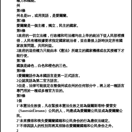
權力和職能。
州
第4條
州名是ire，或用英語，是愛爾蘭。
第5條
愛爾蘭是一個主權，獨立，民主的國家。
第6條
1政府的一切立法權，行政權和司法權均在上帝的統治下從人民那裡獲
得，人民有權根據要求指定國家統治者，並在最後上訴時決定所有國
家政策問題。共同利益。
2政府的這些權力只能由本《憲法》所建立的國家機構或在其授權下才
能行使。
第7條
國旗是綠色，白色和橙色的三色。
第8條
1愛爾蘭語作為本國語言是第一正式語言。
2公認英語為第二官方語言。
3但是，法律可能規定在整個州或在州的任何部分中，將上述一種語言
專門用於一種或多種官方目的。
第9條
1個
1°本憲法生效後，凡在緊接本憲法生效之前為薩爾斯塔特·愛雷安
（SaorstátÉireann）公民的人，均應成為愛爾蘭公民並成為愛爾蘭公
民。
2°未來獲得和喪失愛爾蘭國籍和公民身份的行為應依法確定。
3°不得因該人的性別而將其排除在愛爾蘭國籍和公民身份之外。
2