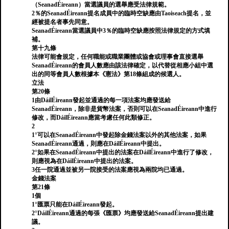
（SeanadÉireann）當選議員的選舉應受法律規範。
2％的SeanadÉireann提名成員中的臨時空缺應由Taoiseach提名，並
經被提名者事先同意。
SeanadÉireann當選議員中3％的臨時空缺應按照法律規定的方式填
補。
第十九條
法律可能會規定，任何職能或職業團體或協會或理事會直接選舉
SeanadÉireann的會員人數應由該法律確定，以代替從相應小組中選
出的同等會員人數根據本《憲法》第18條組成的候選人。
立法
第20條
1由DáilÉireann發起並通過的每一項法案均應發送給
SeanadÉireann，除非是貨幣法案，否則可以在SeanadÉireann中進行
修改，而DáilÉireann應當考慮任何此類修正。
2
1°可以在SeanadÉireann中發起除金錢法案以外的其他法案，如果
SeanadÉireann通過，則應在DáilÉireann中提出。
2°如果在SeanadÉireann中提出的法案在DáilÉireann中進行了修改，
則應視為在DáilÉireann中提出的法案。
3任一院通過並被另一院接受的法案應視為兩院均已通過。
金錢法案
第21條
1個
1°匯票只能在DáilÉireann發起。
2°DáilÉireann通過的每張《匯票》均應發送給SeanadÉireann提出建
議。