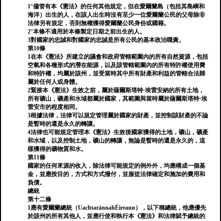
1°儘管有本《憲法》的任何其他規定，但在愛爾蘭島（包括其島嶼和
海洋）出生的人，在該人出生時沒有至少一位愛爾蘭公民的父母除非
法律另有規定，否則無權獲得愛爾蘭公民身份或國籍。
2°本條不適用於本條製定日期之前出生的人。
3對國家的忠誠和對國家的忠誠是所有公民的基本政治職責。
第10條
1在本《憲法》所建立的議會和政府管轄範圍內的所有自然資源，包括
空氣和各種形式的潛在能源，以及該管轄範圍內的所有特許權使用費
和特許權，均屬於該州，並受當時其中所有財產和利益的管轄合法歸
屬於任何人或身體。
2緊接本《憲法》生效之前，屬於薩爾斯塔特·埃雷安納的所有土地，
所有礦山，礦產和水域都屬於國家，其範圍與當時屬於薩爾斯塔特·埃
雷安市的程度相同。
3根據法律，法律可以規定管理屬於國家的財產，並控制該財產的不論
是暫時的還是永久的轉讓。
4法律也可能規定管理本《憲法》生效後國家獲得的土地，礦山，礦產
和水域，以及控制土地，礦山的轉讓，無論是暫時的還是永久的，這
樣獲得的礦物質和水。
第11條
國家的任何來源的收入，除法律可能規定的例外外，均應構成一個基
金，並應按目的，方式和方式撥付，並服從法律確定和施加的費用和
負債。
總統
第十二條
1應有愛爾蘭總統（UachtaránnahÉireann），以下稱總統，他應優先
於該州的所有其他人，並應行使和執行本《憲法》和法律賦予總統的