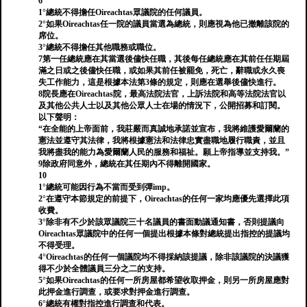
6
1°總統不得擔任Oireachtas眾議院的任何議員。
2°如果Oireachtas任一院的議員當選為總統，則應視為他已撤離該院的
席位。
3°總統不得擔任其他職務或職位。
7第一任總統應在其當選後儘快任職，其後每任總統應在其前任任期屆
滿之日或之後儘快任職，或如果其前任被罷免，死亡，辭職或永久喪
失工作能力，這是根據本法第3條的規定，則應在選舉後儘快進行。
8院長應在Oireachtas院，最高法院法官，上訴法院和高等法院法官以
及其他公共人士以及其他公眾人士在場的情況下，公開招募和訂閱。
以下聲明：
“在全能的上帝面前，我莊嚴而真誠地承諾並宣布，我將維護愛爾蘭的
憲法並遵守其法律，我將根據憲法和法律忠實盡職地履行職責，並且
我將盡我的能力為愛爾蘭人民的服務和福祉。願上帝指導並支持我。”
9除政府同意外，總統在其任期內不得離開國家。
10
1°總統可能因行為不當而受到彈imp。
2°在遵守本節規定的前提下，Oireachtas的任何一家均應優先選擇此項
收費。
3°除非有不少於該眾議院三十名議員的書面動議通知書，否則提議向
Oireachtas眾議院中的任何一個提出根據本條對總統提出指控的提議均
不得受理。
4°Oireachtas的任何一個議院均不得採納該提議，除非該議院的決議獲
得不少於全體議員三分之二的支持。
5°如果Oireachtas的任何一所房屋都希望收取押金，則另一所房屋應對
此押金進行調查，或要求對押金進行調查。
6°總統有權對指控進行調查和代表。