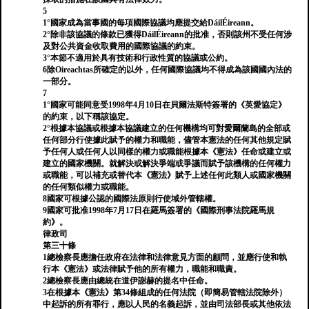
5
1°國家成為當事國的每項國際協議均應提交給DáilÉireann。
2°除非該協議的條款已獲得DáilÉireann的批准，否則該州不受任何涉
及對公共資金收取費用的國際協議的約束。
3°本節不適用於具有技術和行政性質的協議或公約。
6除Oireachtas所確定的以外，任何國際協議均不得成為該國國內法的
一部分。
7
1°國家可能同意受1998年4月10日在貝爾法斯特簽署的《英愛協定》
的約束，以下稱該協定。
2°根據本協議或根據本協議建立的任何機構均可對愛爾蘭島的全部或
任何部分行使據此賦予的權力和職能，儘管本憲法的任何其他規定賦
予任何人或任何人以同樣的權力或職能根據本《憲法》任命或建立或
建立的國家機關。就解決或解決爭端或爭議而賦予該機構的任何權力
或職能，可以補充或替代本《憲法》賦予上述任何此類人或國家機關
的任何類似權力或職能。
8國家可根據公認的國際法原則行使域外管轄權。
9國家可批准1998年7月17日在羅馬簽署的《國際刑事法院羅馬規
約》。
律政司
第三十條
1總檢察長應擔任政府在法律和法律意見方面的顧問，並應行使和執
行本《憲法》或法律賦予他的所有權力，職能和職責。
2總檢察長應由總統在道伊謝赫的提名中任命。
3在根據本《憲法》第34條組成的任何法院（即簡易管轄法院除外）
中起訴的所有罪行，應以人民的名義起訴，並由司法部長或其他依法