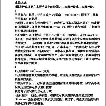
成員組成。
2國家行政權應在本憲法規定的範圍內由政府行使或由政府行使。
3
不得宣布1°戰爭，並且在達伊·埃雷南（DáilÉireann）同意下，國家
不得參加任何戰爭。
2°然而，在實際入侵的情況下，政府可以採取其認為必要的任何步驟
來保護國家，並且應召集DáilÉireann（如果沒有參加會議）在切實可
行的最早日期開會。
3°不得援引本《憲法》中第15.5.2°條中的任何內容，以使Oireachtas
頒布的任何法律旨在使戰爭或武裝叛亂時確保公共安全和國家維護的
法律無效。 ，或根據任何此類法律取消在戰爭或武裝叛亂期間所做
的任何行為或聲稱要進行的行為。在本小節中，“戰爭時期”包括發生
武裝衝突的時間，在該衝突中，國家不是參加國，但伊亞利奇塔斯各
議院均應解決，因為這種武裝衝突，存在國家緊急狀態，影響國家的
切身利益，“戰爭時期或武裝叛亂時間”包括任何戰爭或上述任何武裝
衝突結束後的時間，
4
1°政府應對DáilÉireann負責。
2°政府應開會並充當集體權力機構，並應對政府成員管理的國家部門
負有集體責任。
3°在所有情況下，政府會議討論的機密性均應得到尊重，除非高等法
院裁定應就特定事項進行披露，
我是為了法院的司法公正，或
ii基於壓倒一切的公共利益，根據政府或政府部長任命的法庭在
Oireachtas議院的權力下代表該法庭提出的請求，調查該法院提出的
屬於公眾的事項重要性。