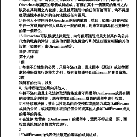
Oireachtas眾議院的每個成員組成，有權在其中一個議院的進出之內
以及在其範圍之內被捕，並且就眾議院中的任何言論而言，均不得服
從眾議院本身以外的任何法院或任何當局。
14任何人不得同時是Oireachtas兩院的成員，並且，如果已經是兩院
中任一方成員的任何人成為另一院的成員，則應立即認為他已撤離他
的第一個席位。
15 Oireachtas可以根據法律規定，向每個眾議院成員支付其作為公共
代表的職責的津貼，並為他們提供免費旅行和與這些職責相關的其他
設施（如果有）由Oireachtas確定。
達伊·埃雷南
第十六條
1個
1°每個不分性別的公民，只要年滿21歲，且未因本《憲法》或法律而
處於殘疾或無行為能力之列，就有資格獲得DáilÉireann的會員資格。
2度
我所有的公民，以及
ii。法律所確定的州內其他人，
年齡不滿18歲且未依法律取消資格並遵守與選舉DáilÉireann成員有關
的法律規定的性別，應有權在DáilÉireann成員的選舉中進行投票。
3°不得頒布法律，禁止以性別為由而使殘疾或無能力成為DáilÉireann
成員的公民，或以該理由取消任何公民或其他人參加DáilÉireann成員
的選舉的資格。
4°在達伊·埃雷南（DáilÉireann）的選舉中，選民不得超過一票，而
投票應以無記名投票方式進行。
2
1°DáilÉireann由代表依法確定的選區的成員組成。