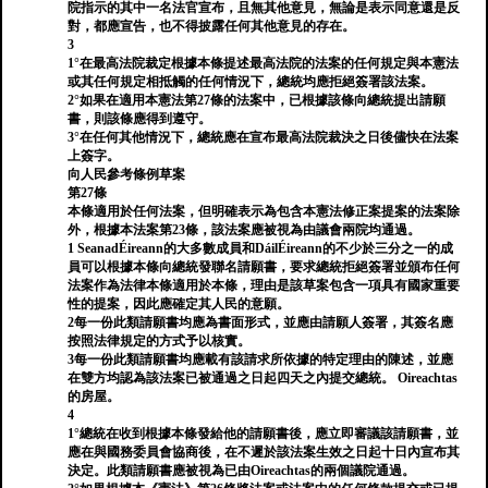
院指示的其中一名法官宣布，且無其他意見，無論是表示同意還是反
對，都應宣告，也不得披露任何其他意見的存在。
3
1°在最高法院裁定根據本條提述最高法院的法案的任何規定與本憲法
或其任何規定相抵觸的任何情況下，總統均應拒絕簽署該法案。
2°如果在適用本憲法第27條的法案中，已根據該條向總統提出請願
書，則該條應得到遵守。
3°在任何其他情況下，總統應在宣布最高法院裁決之日後儘快在法案
上簽字。
向人民參考條例草案
第27條
本條適用於任何法案，但明確表示為包含本憲法修正案提案的法案除
外，根據本法案第23條，該法案應被視為由議會兩院均通過。
1 SeanadÉireann的大多數成員和DáilÉireann的不少於三分之一的成
員可以根據本條向總統發聯名請願書，要求總統拒絕簽署並頒布任何
法案作為法律本條適用於本條，理由是該草案包含一項具有國家重要
性的提案，因此應確定其人民的意願。
2每一份此類請願書均應為書面形式，並應由請願人簽署，其簽名應
按照法律規定的方式予以核實。
3每一份此類請願書均應載有該請求所依據的特定理由的陳述，並應
在雙方均認為該法案已被通過之日起四天之內提交總統。 Oireachtas
的房屋。
4
1°總統在收到根據本條發給他的請願書後，應立即審議該請願書，並
應在與國務委員會協商後，在不遲於該法案生效之日起十日內宣布其
決定。此類請願書應被視為已由Oireachtas的兩個議院通過。