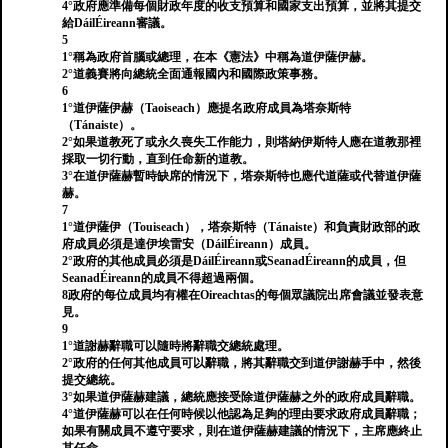
4°政府應準備每個財政年度的收支預算和國家支出預算，並將其提交
給DáilÉireann審議。
5
1°稱為政府首腦或總理，在本《憲法》中稱為道伊薩伊赫。
2°道義賽將向總統全面通報國內和國際政策事務。
6
1°道伊薩伊赫（Taoiseach）應提名政府成員為塔奈斯特
（Tánaiste）。
2°如果道教死了或永久喪失工作能力，則塔納伊斯特人應在道教那裡
採取一切行動，直到任命新的道教。
3°在道伊薩赫暫時缺席的情況下，塔奈斯特也應代道薩或代替道伊薩
赫。
7
1°道伊薩伊（Touiseach），塔奈斯特（Tánaiste）和負責財政部的政
府成員必須是達伊埃雷安（DáilÉireann）成員。
2°政府的其他成員必須是DáilÉireann或SeanadÉireann的成員，但
SeanadÉireann的成員不得超過兩個。
8政府的每位成員均有權在Oireachtas的每個眾議院出席會議並發表意
見。
9
1°道謝赫辭職可以隨時將辭職交總統處理。
2°政府的任何其他成員可以辭職，將其辭職交到道伊謝赫手中，然後
提交總統。
3°如果道伊薩赫建議，總統應接受除道伊薩赫之外的政府成員辭職。
4°道伊薩赫可以在任何時候以他認為足夠的理由要求政府成員辭職；
如果有關成員不遵守要求，則在道伊薩赫建議的情況下，主席應終止