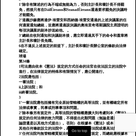
1°除非有陳述的行為不端或無能為力，否則主計長和審計長不得罷
免，然後只有在DáilÉireann和SeanadÉireann通過要求罷免的決議時
才能罷免。
2°道義沙赫應將達伊·埃雷安和西納德·埃雷安通過的上述決議案的任
何適當通知總統，並應將通過該決議的奧埃里奇塔斯議院主席證明的
每項決議案的副本抄送給他。 。
3°總統在收到通知和決議副本後，應立即通過其手下的命令和蓋章將
主計長和審計長免職。
6在不違反上述規定的前提下，主計長和審計長辦公室的條款由法律
確定。
球場
第34條
1司法應由依本《憲法》規定的方式任命的法官在依法設立的法院中
進行，在法律規定的特殊和有限情況下，應公開進行。
2法院應包括：
一審法院；
ii上訴法院；和
iii終審法院。
3
1°一審法院應包括擁有完全原始管轄權的高等法院，並有權確定所有
法律或事實，民事或刑事事項和問題。
2°除本條另有規定外，高等法院的管轄權應擴大到考慮到本《憲法》
規定的任何法律的效力問題，不得提出此類問題（無論是通過懇求，
論證還是以其他方式提出）。否則）在根據本《憲法》或本《憲法》
其他任何條款設立的法院中，高等法院，上訴法院或最高法院除外。
Go to top
3°任何法院均無管轄權質疑法律或法律的任何規定，而總統應根據本