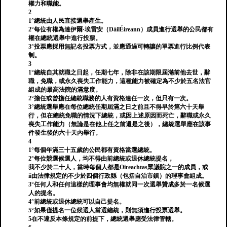
權力和職能。
2
1°總統由人民直接選舉產生。
2°每位有權為達伊爾·埃雷安（DáilÉireann）成員進行選舉的公民都有
權在總統選舉中進行投票。
3°投票應採用無記名投票方式，並應通過可轉讓的單票進行比例代表
制。
3
1°總統自其就職之日起，任期七年，除非在該期限屆滿前他去世，辭
職，免職，或永久喪失工作能力，這種能力被確定為不少於五名法官
組成的最高法院的滿意度。
2°擔任或曾擔任總統職務的人有資格連任一次，但只有一次。
3°總統選舉應在每位總統任期屆滿之日之前且不得早於第六十天舉
行，但在總統免職的情況下總統，或因上述原因而死亡，辭職或永久
喪失工作能力（無論是在他上任之前還是之後），總統選舉應在該事
件發生後的六十天內舉行。
4
1°每個年滿三十五歲的公民都有資格當選總統。
2°每位競選候選人，均不得由前總統或退休總統提名，
我不少於二十人，當時每個人都是Oireachtas眾議院之一的成員，或
ii由法律規定的不少於四個行政縣（包括自治市鎮）的理事會組成。
3°任何人和任何這樣的理事會均無權就同一次選舉贊成多於一名候選
人的提名。
4°前總統或退休總統可以自己提名。
5°如果僅提名一位候選人當選總統，則無須進行投票選舉。
5在不違反本條規定的前提下，總統選舉應受法律管轄。