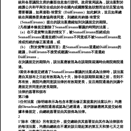
統和各眾議院主席的書面信息進行證明。政府當局認為，該法案對於
維護公共和平與安全或由於存在國內或國際緊急狀態而迫切且緊迫地
需要審議，如果達勒·埃雷安（DáilÉireann）如此解決，並且如果總
統在與國務委員會協商後同意，則總統肖納德·埃雷安
（SenadÉireann）提出的該法案應縮短到決議規定的期限。
2凡根據本條規定刪除了SeanadÉireann審議的時間的法案，
（a）在不是貨幣法案的情況下，被SeanadÉireann拒絕或由
SeanadÉireann通過並經DáilÉireann不同意或不被SeanadÉireann批
准或拒絕的修正案通過，或
（b）（對於貨幣法案而言）是SeanadÉireann退還給DáilÉireann的
建議，DáilÉireann不接受或建議SeanadÉireann不退還給
DáilÉireann，
在決議規定的期限內，該法案應被視為在該期限屆滿時由兩院兩院通
過。
3當依本條規定經過了SeanadÉireann審議的法案成為法律時，該法案
應自其頒布之日起有效期為九十天，除非在該期限屆滿之前，否則不
再有效，兩院均應同意該法律的有效期更長，並且兩院通過的決議中
應規定所同意的更長期限。
法律的簽署和頒布
第25條
1任何法案（除明確表示為包含本憲法修正案提案的法案以外）均應
由Oireachtas的兩院通過或認為已經通過，道伊謝赫應將其提交給根
據本條規定，由總統簽署並由其頒佈為法律。
2
1°除本《憲法》另有規定外，提交總統供其簽署並由其作為法律頒布
的每項法案，均應由總統在不遲於該日期起算的第五天和第七天之前