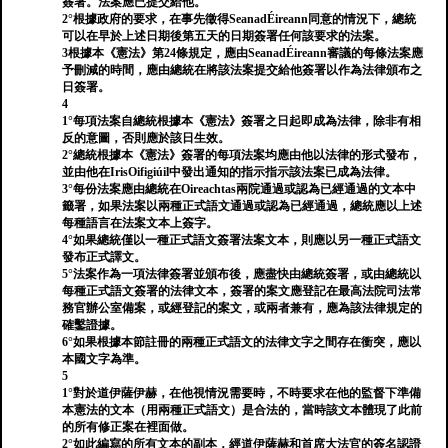
簽署。法案應已提交給他。
2°根據政府的要求，在事先徵得SeanadÉireann同意的情況下，總統
可以在早於上述日期後第五天的日期簽署任何該要求的法案。
3根據本《憲法》第24條規定，應由SeanadÉireann審議的每條法案應
予刪減的時間，應由總統在將該法案提交給他簽署以作為法律頒布之
日簽署。
4
1°每項法案自總統根據本《憲法》簽署之日起即成為法律，除非有相
反的意圖，否則應於該日生效。
2°總統根據本《憲法》簽署的每項法案均應由他以法律的形式發布，
並由他在IrisOifigiúil中發出通知的指示指示該法案已成為法律。
3°每份法案應由總統在Oireachtas兩院通過或認為已經通過的文本中
籤署，如果法案以兩種正式語文通過或認為已經通過，總統應以上述
每種語言在法案文本上簽字。
4°如果總統僅以一種正式語文簽署法案文本，則應以另一種正式語文
發布正式譯文。
5°法案作為一項法律簽署並頒布後，應盡快由總統簽署，或由總統以
每種正式語文簽署的法律文本，簽署的案文應登記在最高法院司法常
務官辦公室備案，或經登記的案文，或兩者兼有，應為該法律規定的
確鑿證據。
6°如果根據本節註冊的兩種正式語文的法律文字之間存在衝突，應以
本國文字為準。
5
1°對於道伊薩伊赫，在他視情況需要時，不時要求在他的監督下準備
本憲法的文本（用兩種正式語文）是合法的，當時該文本體現了此前
的所有修正案在裡面做。
2°如此編寫的所有文本的副本，經道伊薩赫和首席大法官的簽名認證