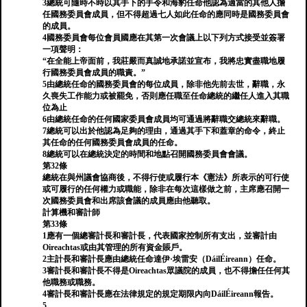
3總統可隨時不時以其手下的手令和海豹任命他認為適當的其他人擔
任國務委員會成員，但不得超過七人如此任命的應同時是國務委員會
的成員。
4國務委員會每位會員國應在其第一次會議上以下列方式接受並簽署
一項聲明：
“在全能上帝面前，我莊嚴而真誠地承諾並宣布，我將忠實盡職地履
行國務委員會成員的職責。”
5由總統任命的國務委員會的每位成員，除非他先前去世，辭職，永
久喪失工作能力或被罷免，否則應任職至任命總統的繼任人進入其職
位為止
6由總統任命的任何國家委員會成員均可通過將辭職交總統來辭職。
7總統可以出於他認為足夠的理由，通過其手下和蓋章的命令，終止
其任命的任何國務委員會成員的任命。
8總統可以在總統決定的時間和地點召開國務委員會會議。
第32條
總統在與州議會協商後，不得行使或履行本《憲法》所表示的可行使
或可履行的任何權力或職能，除非在每次這樣做之前，主席應召開一
次國務委員會和出席該會議的成員應由他聽取。
計算機和審計師
第33條
1應有一個總審計長和審計長，代表國家控制所有支出，並審計由
Oireachtas或由其管理的所有資金賬戶。
2主計長和審計長應由總統任命達伊·埃雷安（DáilÉireann）任命。
3審計長和審計長不得是Oireachtas眾議院的成員，也不得擔任任何其
他職務或職務。
4審計長和審計長應在法律規定的規定期限內向DáilÉireann報告。
5