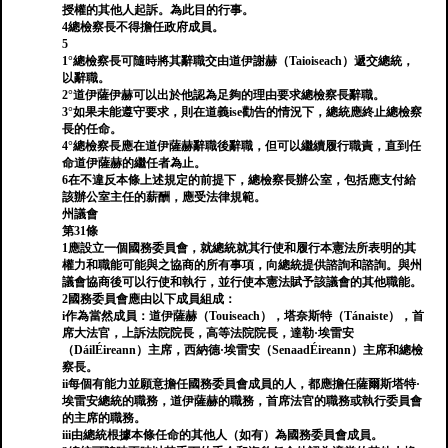
授權的其他人起訴。為此目的行事。
4總檢察長不得擔任政府成員。
5
1°總檢察長可隨時將其辭職交由道伊謝赫（Taioiseach）遞交總統，
以辭職。
2°道伊薩伊赫可以出於他認為足夠的理由要求總檢察長辭職。
3°如果未能遵守要求，則在道義ise勸告的情況下，總統應終止總檢察
長的任命。
4°總檢察長應在道伊薩赫辭職後辭職，但可以繼續履行職責，直到任
命道伊薩赫的繼任者為止。
6在不違反本條上述規定的前提下，總檢察長辦公室，包括應支付給
該辦公室主任的薪酬，應受法律規範。
州議會
第31條
1應設立一個國務委員會，就總統就其行使和履行本憲法所表明的其
權力和職能可能與之協商的所有事項，向總統提供諮詢和諮詢。與州
議會協商後可以行使和執行，並行使本憲法賦予該議會的其他職能。
2國務委員會應由以下成員組成：
i作為當然成員：道伊薩赫（Touiseach），塔奈斯特（Tánaiste），首
席大法官，上訴法院院長，高等法院院長，達勒·埃雷安
（DáilÉireann）主席，西納德·埃雷安（SenaadÉireann）主席和總檢
察長。
ii每個有能力並願意擔任國務委員會成員的人，都應擔任薩爾斯塔特·
埃雷安總統的職務，道伊薩赫的職務，首席法官的職務或執行委員會
的主席的職務。
iii由總統根據本條任命的其他人（如有）為國務委員會成員。