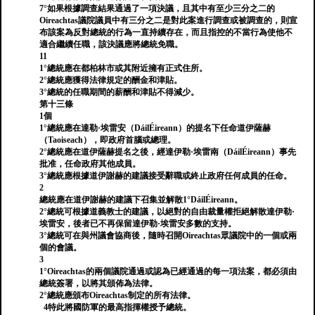
7°如果根據調查結果通過了一項決議，且其中有至少三分之二的
Oireachtas議院議員中有三分之二是對此案進行調查或被調查的，則宣
布該案為反對總統的行為一直持續存在，而且指控的不當行為使他不
適合繼續任職，該決議應將總統免職。
11
1°總統應在都柏林市或其附近擁有正式住所。
2°總統應獲得法律規定的酬金和津貼。
3°總統的任職期間的薪酬和津貼不得減少。
第十三條
1個
1°總統應在達勒·埃雷安（DáilÉireann）的提名下任命道伊薩赫
（Taoiseach），即政府首腦或總理。
2°總統應在道伊薩赫提名之後，經達伊勒·埃雷南（DáilÉireann）事先
批准，任命政府其他成員。
3°總統應根據道伊謝赫的建議接受辭職或終止政府任何成員的任命。
2
總統應在道伊謝赫的建議下召集並解散1°DáilÉireann。
2°總統可根據道義教士的建議，以絕對的自由裁量權拒絕解散達伊勒·
埃雷安，後者已不再保留達伊勒·埃雷安多數的支持。
3°總統可在與州議會協商後，隨時召開Oireachtas眾議院中的一個或兩
個的會議。
3
1°Oireachtas的兩個議院通過或認為已經通過的每一項法案，都必須由
總統簽署，以將其頒佈為法律。
2°總統應頒布Oireachtas制定的所有法律。
4特此將國防軍的最高指揮權授予總統。