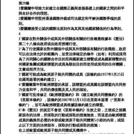
第29條
1愛爾蘭申明致力於建立在國際正義與道德基礎上的國家之間的和平
與友好合作的理想。
2愛爾蘭申明堅持通過國際仲裁或司法裁定和平解決國際爭端的原
則。
3愛爾蘭接受公認的國際法原則作為其與其他國家關係的行為準則。
4
1°國家在對外關係中或與其外部關係有關的行政權應根據本《憲法》
第二十八條由政府或由政府授權行使。
2°為了行使國家在對外關係中或與其外部關係有關的行政職能，政府
可以在法律允許的範圍內，並受法律確定的條件（如有）利用或採用
為了共同關心的國際合作目的而與國家建立聯繫或成為國家聯繫的任
何國家集團或國家聯盟的成員為類似目的而使用或採用的任何機關，
文書或程序方法。
3°國家可能成為歐洲原子能共同體的成員（該條約由1957年3月25日
在羅馬簽署的條約建立）。
4°愛爾蘭重申對歐洲聯盟的承諾，該聯盟的成員國在該聯盟內共同努
力促進和平，共同的價值觀及其人民的福祉。
5°國家可批准修正《歐洲聯盟條約》和《建立歐洲共同體條約》的
《里斯本條約》，該條約於2007年12月13日在里斯本簽署（“里斯本
條約”），並可為歐洲聯盟成員根據該條約建立的聯盟。
6°本《憲法》的規定不會使《里斯本條約》生效之前，之後或之後國
家頒布的法律，所採取的行動或採取的措施無效，而這是由歐洲聯盟
成員的義務所必需的本節或歐洲原子能共同體第5小節的內容，或阻
止以下方面的法律頒布，採取的行動或採取的措施：
在上述歐盟或歐洲原子能共同體或其機構中，