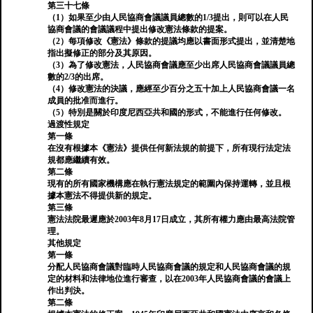
第三十七條
（1）如果至少由人民協商會議議員總數的1/3提出，則可以在人民
協商會議的會議議程中提出修改憲法條款的提案。
（2）每項修改《憲法》條款的提議均應以書面形式提出，並清楚地
指出擬修正的部分及其原因。
（3）為了修改憲法，人民協商會議應至少出席人民協商會議議員總
數的2/3的出席。
（4）修改憲法的決議，應經至少百分之五十加上人民協商會議一名
成員的批准而進行。
（5）特別是關於印度尼西亞共和國的形式，不能進行任何修改。
過渡性規定
第一條
在沒有根據本《憲法》提供任何新法規的前提下，所有現行法定法
規都應繼續有效。
第二條
現有的所有國家機構應在執行憲法規定的範圍內保持運轉，並且根
據本憲法不得提供新的規定。
第三條
憲法法院最遲應於2003年8月17日成立，其所有權力應由最高法院管
理。
其他規定
第一條
分配人民協商會議對臨時人民協商會議的規定和人民協商會議的規
定的材料和法律地位進行審查，以在2003年人民協商會議的會議上
作出判決。
第二條