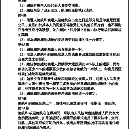
第5條
（1）總統有權向人民代表大會提交法案。
（2）總統規定了政府法規，以便按原樣執行法律。
第6條
（1）候選人總統和候選人副總統自出生之日起即分別是印度尼西亞
公民，並且由於其本人的同意不得接受任何其他公民身份，也不得對
它作出叛逆行為狀態，並在精神上和身體上有能力執行總統和副總統
的職責。
（2）成為總統和副總統的要求應受到法律的進一步規定。
第6A條
（1）總統和副總統應由人民直接選舉一對。
（2）候選人總統和副總統候選人對應由各政黨或由政黨參加者的組
合在大選之前提出。
（3）總統和副總統候選人對獲得大選投票的50％以上的選票，而每
個省的至少20％的選票至少散佈在該省總數的一半以上。印度尼西亞
將就任總統和副總統就職。
（4）如果沒有選舉產生總統和副總統的候選人對，則應由人民直接
選舉在大選中獲得第一和第二多數票的候選總統和副總統對中的兩
個，並獲得多數票的一對人民當選為總統和副總統。
（5）總統和副總統的選舉程序應由法律進一步規定。
第7條
總統和副總統任期五年，隨後可以連選連任同一任期僅一個任期。
第7A條
總統和/或副總統在任職期間，可以由人民協商會議根據人民代表大
會的提議免職，如果被證明以叛國罪的形式違反了國家法律，貪污，
賄賂，其他重罪或可恥的行為，或者如果證明他/她不再具有擔任總
統和/或副總統的資格。