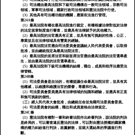
（2）司法權由最高法院和下級司法機構在一般司法領域，宗教司法
領域，軍事司法領域，國家行政司法領域和憲法法院中行使。
（3）其他具有司法權功能的機關，應當依法進行管理。
第24A條
（1）最高法院有權在最高法院進行裁定，有權根據法律對低於法律
的法定規章制度進行審查，並應具有法律賦予的其他權力。
（2）最高法院的法官應具有正直，並具有無可挑剔的性格，公正，
專業並且在法律領域具有豐富的經驗。
（3）最高法院法官應由司法委員會提議給人民代表委員會，以取得
批准，並由總統指定為最高法院法官。
（4）最高法院的首席法官和副首席法官應由最高法院的法官選舉產
生，並由最高法院的法官選舉產生。
（5）最高法院和下級司法機構的結構，職位，成員和程序法應受法
律管轄。
第24B條
（1）司法委員會是自治的，有權提議任命最高法院法官，並具有其
他權威，以維護和維護法官的榮譽，尊嚴和行為。
（2）司法委員會委員應具有法律領域的知識和經驗，並應具有正直
和無可挑剔的個性。
（三）經人民代表大會批准，由總統任命並免職司法委員會委員。
（4）司法委員會的結構，職位和成員資格由法律規定。
第24C條
（1）憲法法院有權對一審和終審法院作出終審判決，該法院的判決
是終局的，可以審查違反憲法的法律，可以對由憲法授權的國家機
構的權力糾紛進行判決，政黨解散，並就大選結果的爭議進行判
斷。