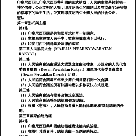
印度尼西亞以印度尼西亞共和國的形式構成，人民的主權基於對獨一
神的信仰，公正文明的人類，印度尼西亞的團結以及在協商/代表智慧
的指導下的民主生活，並實現印度尼西亞全體人民的社會公正。
憲法
第一章形式與主權
第1條
（1）印度尼西亞國是共和國形式的單一制國家。
（2）主權應掌握在人民手中，並應根據憲法予以執行。
（3）印度尼西亞國是基於法律的國家
第二章人民協商大會（MAJELIS PERMUSYAWARATAN
RAKYAT）
第二條
（1）人民協商會議由通過大選選出並由法律進一步規定的人民代表
委員會成員（Dewan Perwakilan Rakyat）和區域代表委員會成員
（Dewan Perwakilan Daerah）組成。
（2）人民協商會議每五年至少應在州首都召開一次會議。
（3）人民協商會議的所有決議均應以多數表決方式規定。
第三條
（1）人民協商會議有權修改和規定憲法。
（2）人民協商會議就任總統和/或副總統。
（3）根據《憲法》，人民協商會議只能解除總統和/或副總統的任
期。
第三章國家的統治權
第4條
（1）印度尼西亞共和國總統根據憲法擁有統治權。
（2）在履行其職責時，總統應由一名副總統協助。