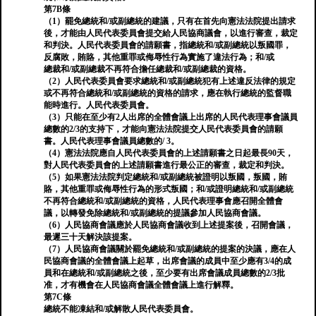
第7B條
（1）罷免總統和/或副總統的建議，只有在首先向憲法法院提出請求
後，才能由人民代表委員會提交給人民協商議會，以進行審查，裁定
和判決。人民代表委員會的請願書，指總統和/或副總統以叛國罪，
反腐敗，賄賂，其他重罪或侮辱性行為實施了違法行為；和/或
總裁和/或副總裁不再符合擔任總裁和/或副總裁的資格。
（2）人民代表委員會要求總統和/或副總統犯有上述違反法律的規定
或不再符合總統和/或副總統的資格的請求，應在執行總統的監督職
能時進行。人民代表委員會。
（3）只能在至少有2人出席的全體會議上出席的人民代表理事會議員
總數的2/3的支持下，才能向憲法法院提交人民代表委員會的請願
書。人民代表理事會議員總數的/ 3。
（4）憲法法院應自人民代表委員會的上述請願書之日起最長90天，
對人民代表委員會的上述請願書進行最公正的審查，裁定和判決。
（5）如果憲法法院判定總統和/或副總統被證明以叛國，叛國，賄
賂，其他重罪或侮辱性行為的形式叛國；和/或證明總統和/或副總統
不再符合總統和/或副總統的資格，人民代表理事會應召開全體會
議，以轉發免除總統和/或副總統的提議參加人民協商會議。
（6）人民協商會議應於人民協商會議收到上述提案後，召開會議，
最遲三十天解決該提案。
（7）人民協商會議關於罷免總統和/或副總統的提案的決議，應在人
民協商會議的全體會議上起草，出席會議的成員中至少應有3/4的成
員和在總統和/或副總統之後，至少要有出席會議成員總數的2/3批
准，才有機會在人民協商會議全體會議上進行解釋。
第7C條
總統不能凍結和/或解散人民代表委員會。