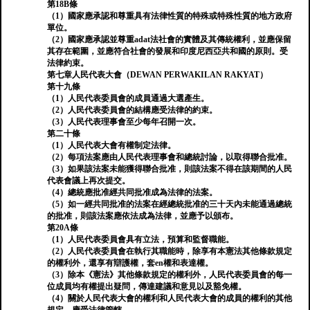
第18B條
（1）國家應承認和尊重具有法律性質的特殊或特殊性質的地方政府
單位。
（2）國家應承認並尊重adat法社會的實體及其傳統權利，並應保留
其存在範圍，並應符合社會的發展和印度尼西亞共和國的原則。受
法律約束。
第七章人民代表大會（DEWAN PERWAKILAN RAKYAT）
第十九條
（1）人民代表委員會的成員通過大選產生。
（2）人民代表委員會的結構應受法律的約束。
（3）人民代表理事會至少每年召開一次。
第二十條
（1）人民代表大會有權制定法律。
（2）每項法案應由人民代表理事會和總統討論，以取得聯合批准。
（3）如果該法案未能獲得聯合批准，則該法案不得在該期間的人民
代表會議上再次提交。
（4）總統應批准經共同批准成為法律的法案。
（5）如一經共同批准的法案在經總統批准的三十天內未能通過總統
的批准，則該法案應依法成為法律，並應予以頒布。
第20A條
（1）人民代表委員會具有立法，預算和監督職能。
（2）人民代表委員會在執行其職能時，除享有本憲法其他條款規定
的權利外，還享有辯護權，套en權和表達權。
（3）除本《憲法》其他條款規定的權利外，人民代表委員會的每一
位成員均有權提出疑問，傳達建議和意見以及豁免權。
（4）關於人民代表大會的權利和人民代表大會的成員的權利的其他