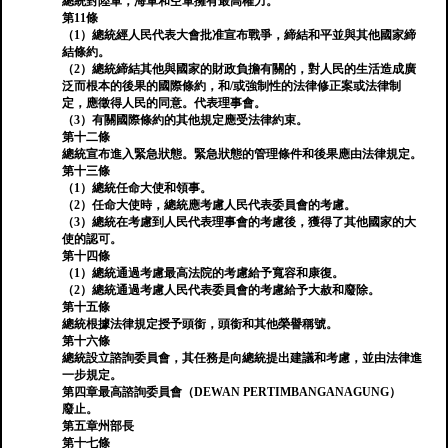
總統對陸軍，海軍和空軍擁有最高權力。
第11條
（1）總統經人民代表大會批准宣布戰爭，締結和平並與其他國家締
結條約。
（2）總統締結其他與國家的財政負擔有關的，對人民的生活造成廣
泛而根本的後果的國際條約，和/或強制性的法律修正案或法律制
定，應徵得人民的同意。代表理事會。
（3）有關國際條約的其他規定應受法律約束。
第十二條
總統宣布進入緊急狀態。緊急狀態的管理條件和後果應由法律規定。
第十三條
（1）總統任命大使和領事。
（2）任命大使時，總統應考慮人民代表委員會的考慮。
（3）總統在考慮到人民代表理事會的考慮後，獲得了其他國家的大
使的認可。
第十四條
（1）總統通過考慮最高法院的考慮給予寬容和康復。
（2）總統通過考慮人民代表委員會的考慮給予大赦和廢除。
第十五條
總統根據法律規定授予頭銜，頭銜和其他榮譽稱號。
第十六條
總統設立諮詢委員會，其任務是向總統提出建議和考慮，並由法律進
一步規定。
第四章最高諮詢委員會（DEWAN PERTIMBANGANAGUNG）
廢止。
第五章州部長
第十七條