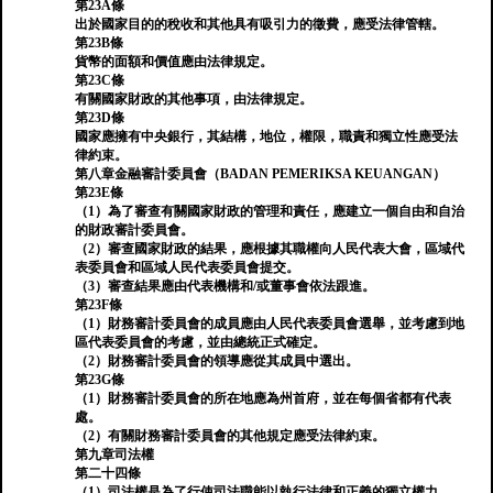
第23A條
出於國家目的的稅收和其他具有吸引力的徵費，應受法律管轄。
第23B條
貨幣的面額和價值應由法律規定。
第23C條
有關國家財政的其他事項，由法律規定。
第23D條
國家應擁有中央銀行，其結構，地位，權限，職責和獨立性應受法
律約束。
第八章金融審計委員會（BADAN PEMERIKSA KEUANGAN）
第23E條
（1）為了審查有關國家財政的管理和責任，應建立一個自由和自治
的財政審計委員會。
（2）審查國家財政的結果，應根據其職權向人民代表大會，區域代
表委員會和區域人民代表委員會提交。
（3）審查結果應由代表機構和/或董事會依法跟進。
第23F條
（1）財務審計委員會的成員應由人民代表委員會選舉，並考慮到地
區代表委員會的考慮，並由總統正式確定。
（2）財務審計委員會的領導應從其成員中選出。
第23G條
（1）財務審計委員會的所在地應為州首府，並在每個省都有代表
處。
（2）有關財務審計委員會的其他規定應受法律約束。
第九章司法權
第二十四條
（1）司法權是為了行使司法職能以執行法律和正義的獨立權力。