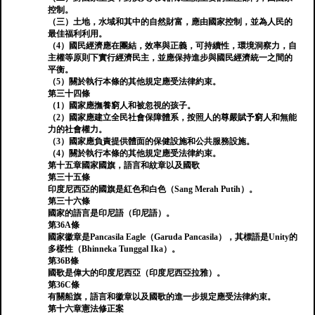
控制。
（三）土地，水域和其中的自然財富，應由國家控制，並為人民的
最佳福利利用。
（4）國民經濟應在團結，效率與正義，可持續性，環境洞察力，自
主權等原則下實行經濟民主，並應保持進步與國民經濟統一之間的
平衡。
（5）關於執行本條的其他規定應受法律約束。
第三十四條
（1）國家應撫養窮人和被忽視的孩子。
（2）國家應建立全民社會保障體系，按照人的尊嚴賦予窮人和無能
力的社會權力。
（3）國家應負責提供體面的保健設施和公共服務設施。
（4）關於執行本條的其他規定應受法律約束。
第十五章國家國旗，語言和紋章以及國歌
第三十五條
印度尼西亞的國旗是紅色和白色（Sang Merah Putih）。
第三十六條
國家的語言是印尼語（印尼語）。
第36A條
國家徽章是Pancasila Eagle（Garuda Pancasila），其標語是Unity的
多樣性（Bhinneka Tunggal Ika）。
第36B條
國歌是偉大的印度尼西亞（印度尼西亞拉雅）。
第36C條
有關船旗，語言和徽章以及國歌的進一步規定應受法律約束。
第十六章憲法修正案