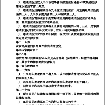
（2）憲法法院應就人民代表理事會根據憲法對總統和/或副總統涉
嫌違反的請求作出判決。
（3）憲法法院應由總統任命九名憲法法院法官，分別由最高法院提
議的三人，人民代表委員會的三人和總統的三人。
（4）憲法法院首席法官和副首席法官應由憲法法院的法官選舉產
生，並由憲法法院的法官選舉產生。
（5）憲法法院的法官應具有正直和無可挑剔的人格，公正，是掌握
憲法和憲政的政治家/女政治家，並且不得同時擔任公職。
（6）憲法法院法官的任命和解職，程序法以及關於憲法法院的其他
規定應受法律管轄。
第二十五條
法官應具備的任免條件應由法律規定。
第IXA章國家領土
第25A條
印度尼西亞共和國的State邦是具有群島（努桑塔拉）特徵的群島國
家，其領土和權利應由法律規定。
第十章市民和居民
第二十六條
（1）公民是印度尼西亞土著人民，以及根據法律合法化為公民的其
他國家的人民。
（2）居民是印度尼西亞公民和居住在印度尼西亞的外國人。
（3）關於公民和居民的事項應受法律的約束。
第二十七條
（1）所有公民在法律和政府面前應一律平等，並應無一例外地維護
法律和政府。
（2）每位公民均應享有工作和對人類有益的生活。