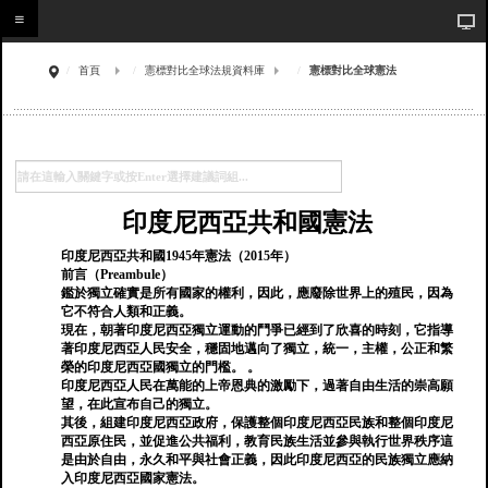
首頁
憲標對比全球法規資料庫
憲標對比全球憲法
印度尼西亞共和國憲法
印度尼西亞共和國1945年憲法（2015年）
前言（Preambule）
鑑於獨立確實是所有國家的權利，因此，應廢除世界上的殖民，因為
它不符合人類和正義。
現在，朝著印度尼西亞獨立運動的鬥爭已經到了欣喜的時刻，它指導
著印度尼西亞人民安全，穩固地邁向了獨立，統一，主權，公正和繁
榮的印度尼西亞國獨立的門檻。 。
印度尼西亞人民在萬能的上帝恩典的激勵下，過著自由生活的崇高願
望，在此宣布自己的獨立。
其後，組建印度尼西亞政府，保護整個印度尼西亞民族和整個印度尼
西亞原住民，並促進公共福利，教育民族生活並參與執行世界秩序這
是由於自由，永久和平與社會正義，因此印度尼西亞的民族獨立應納
入印度尼西亞國家憲法。