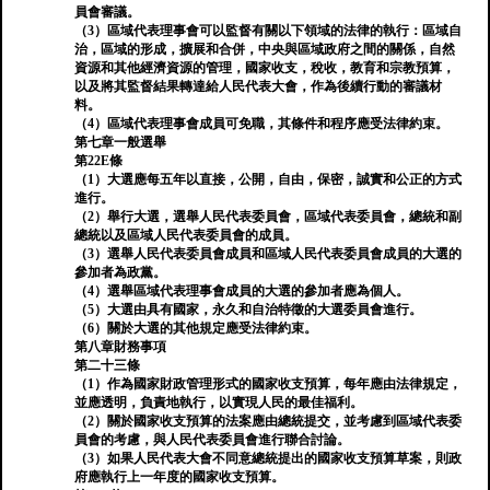
員會審議。
（3）區域代表理事會可以監督有關以下領域的法律的執行：區域自
治，區域的形成，擴展和合併，中央與區域政府之間的關係，自然
資源和其他經濟資源的管理，國家收支，稅收，教育和宗教預算，
以及將其監督結果轉達給人民代表大會，作為後續行動的審議材
料。
（4）區域代表理事會成員可免職，其條件和程序應受法律約束。
第七章一般選舉
第22E條
（1）大選應每五年以直接，公開，自由，保密，誠實和公正的方式
進行。
（2）舉行大選，選舉人民代表委員會，區域代表委員會，總統和副
總統以及區域人民代表委員會的成員。
（3）選舉人民代表委員會成員和區域人民代表委員會成員的大選的
參加者為政黨。
（4）選舉區域代表理事會成員的大選的參加者應為個人。
（5）大選由具有國家，永久和自治特徵的大選委員會進行。
（6）關於大選的其他規定應受法律約束。
第八章財務事項
第二十三條
（1）作為國家財政管理形式的國家收支預算，每年應由法律規定，
並應透明，負責地執行，以實現人民的最佳福利。
（2）關於國家收支預算的法案應由總統提交，並考慮到區域代表委
員會的考慮，與人民代表委員會進行聯合討論。
（3）如果人民代表大會不同意總統提出的國家收支預算草案，則政
府應執行上一年度的國家收支預算。