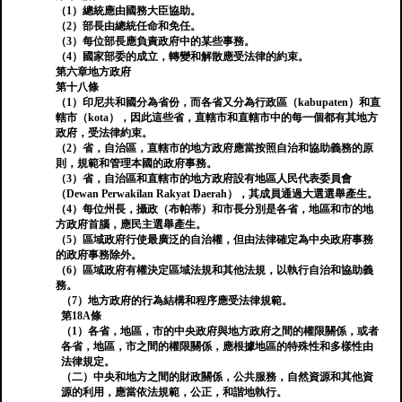
（1）總統應由國務大臣協助。
（2）部長由總統任命和免任。
（3）每位部長應負責政府中的某些事務。
（4）國家部委的成立，轉變和解散應受法律的約束。
第六章地方政府
第十八條
（1）印尼共和國分為省份，而各省又分為行政區（kabupaten）和直
轄市（kota），因此這些省，直轄市和直轄市中的每一個都有其地方
政府，受法律約束。
（2）省，自治區，直轄市的地方政府應當​​按照自治和協助義務的原
則，規範和管理本國的政府事務。
（3）省，自治區和直轄市的地方政府設有地區人民代表委員會
（Dewan Perwakilan Rakyat Daerah），其成員通過大選選舉產生。
（4）每位州長，攝政（布帕蒂）和市長分別是各省，地區和市的地
方政府首腦，應民主選舉產生。
（5）區域政府行使最廣泛的自治權，但由法律確定為中央政府事務
的政府事務除外。
（6）區域政府有權決定區域法規和其他法規，以執行自治和協助義
務。
（7）地方政府的行為結構和程序應受法律規範。
第18A條
（1）各省，地區，市的中央政府與地方政府之間的權限關係，或者
各省，地區，市之間的權限關係，應根據地區的特殊性和多樣性由
法律規定。
（二）中央和地方之間的財政關係，公共服務，自然資源和其他資
源的利用，應當依法規範，公正，和諧地執行。