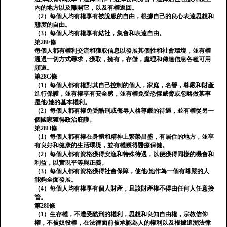
內的地方以及離開它，以及有權返回。
（2）每個人均有權享有被說服的自由，根據自己的良心表達思想和
態度的自由。
（3）每個人均有權享有結社，集會和表達自由。
第28F條
每個人都有權利交流和獲取信息以發展其個性和社會環境，並有權
通過一切方式尋求，獲取，擁有，存儲，處理和傳達信息各種可用
頻道。
第28G條
（1）每個人都有權對其自己控制的個人，家庭，名譽，尊嚴和財產
進行保護，並有權享有安全感，並有權免受恐懼威脅或忽略做某事
是他/她的基本權利。
（2）每個人都有權免受酷刑或侮辱人格尊嚴的待遇，並有權從另一
個國家獲得政治庇護。
第28H條
（1）每個人都有權在身體和精神上繁榮昌盛，有居住的地方，並享
有良好和健康的生活環境，並有權獲得醫療保健。
（2）每個人都有資格獲得安逸和特殊待遇，以便獲得同樣的機會和
利益，以實現平等與正義。
（3）每個人都有資格獲得社會保障，使他/她作為一個有尊嚴的人
能夠全面發展。
（4）每個人均有權享有個人財產，且該財產權不得由任何人任意接
管。
第28I條
（1）生存權，不遭受酷刑的權利，思想和良知自由權，宗教信仰
權，不被奴役權，在法律面前被承認為人的權利以及根據追溯法律