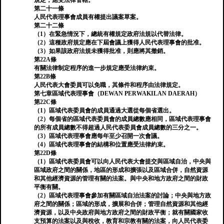
規定，應受法律管轄。
第二十一條
人民代表理事會成員有權提出議案草案。
第二十二條
（1）在緊急情況下，總統有權規定政府法規以代替法律。
（2）這種政府規定應在下屆會議上獲得人民代表理事會的批准。
（3）如果該政府法規未獲得批准，則應將其撤銷。
第22A條
有關法律制定程序的進一步規定應受法律約束。
第22B條
人民代表大會委員可以免職，其條件和程序由法律規定。
第七章區域代表理事會（DEWAN PERWAKILAN DAERAH）
第22C條
（1）區域代表委員會的成員通過大選從每個省選出。
（2）每個省的區域代表委員會的成員總數應相同，區域代表理事會
的所有成員總數不得超過人民代表委員會成員總數的三分之一。
（3）區域代表理事會應每年至少召開一次會議。
（4）區域代表理事會的結構和位置應受法律約束。
第22D條
（1）區域代表委員會可以向人民代表大會提交與區域自治，中央與
區域政府之間的關係，地區的形成和擴張以及區域合併，自然資源
和其他經濟資源的管理有關的法案。與中央和地方政府之間的財政
平衡有關。
（2）區域代表理事會參加有關區域自治法案的討論；中央與地方政
府之間的關係；區域的形成，擴展和合併；管理自然資源和其他經
濟資源，以及中央政府與地方政府之間的財政平衡；就有關國家收
支預算的法案以及與稅收，教育和宗教有關的法案，向人民代表委