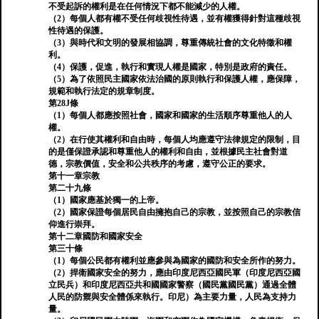
不受起訴的權利是在任何情況下都不能減少的人權。
（2）每個人都有權不受任何歧視性待遇，並有權獲得針對這種歧視
性待遇的保護。
（3）與時代和文明的發展相協調，尊重傳統社會的文化特徵和權
利。
（4）保護，促進，執行和實現人權是國家，特別是政府的責任。
（5）為了依照民主國家依法治國的原則執行和保護人權，應保障，
規範和執行法定的規章制度。
第28J條
（1）每個人都應按照社會，國家和國家的生活順序尊重他人的人
權。
（2）在行使其權利和自由時，每個人均應遵守法律規定的限制，目
的是僅保證承認和尊重他人的權利和自由，並根據民主社會對道
德，宗教價值，安全和公共秩序的考慮，遵守公正的要求。
第十一章宗教
第二十九條
（1）國家應基於獨一的上帝。
（2）國家保證每個居民自由擁抱自己的宗教，並按照自己的宗教信
仰進行崇拜。
第十二章國防和國家安全
第三十條
（1）每個公民都有權利並應參與為國家的國防和安全所作的努力。
（2）捍衛國家安全的努力，應由印度尼西亞國民軍（印度尼西亞國
立民兵）和印度尼西亞共和國國家警察（國民黨國民黨）通過全體
人民的防禦與安全體係來執行。印尼）為主要力量，人民為支持力
量。