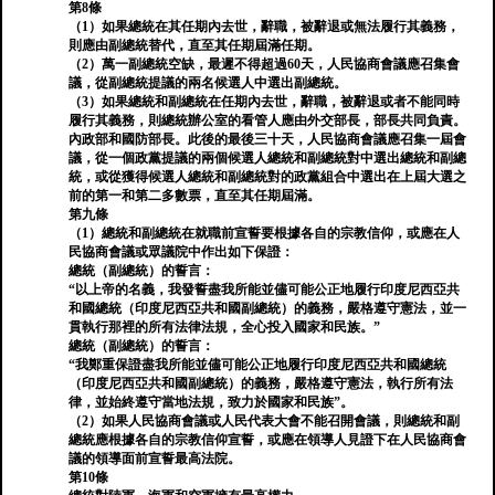
第8條
（1）如果總統在其任期內去世，辭職，被辭退或無法履行其義務，
則應由副總統替代，直至其任期屆滿任期。
（2）萬一副總統空缺，最遲不得超過60天，人民協商會議應召集會
議，從副總統提議的兩名候選人中選出副總統。
（3）如果總統和副總統在任期內去世，辭職，被辭退或者不能同時
履行其義務，則總統辦公室的看管人應由外交部長，部長共同負責。
內政部和國防部長。此後的最後三十天，人民協商會議應召集一屆會
議，從一個政黨提議的兩個候選人總統和副總統對中選出總統和副總
統，或從獲得候選人總統和副總統對的政黨組合中選出在上屆大選之
前的第一和第二多數票，直至其任期屆滿。
第九條
（1）總統和副總統在就職前宣誓要根據各自的宗教信仰，或應在人
民協商會議或眾議院中作出如下保證：
總統（副總統）的誓言：
“以上帝的名義，我發誓盡我所能並儘可能公正地履行印度尼西亞共
和國總統（印度尼西亞共和國副總統）的義務，嚴格遵守憲法，並一
貫執行那裡的所有法律法規，全心投入國家和民族。”
總統（副總統）的誓言：
“我鄭重保證盡我所能並儘可能公正地履行印度尼西亞共和國總統
（印度尼西亞共和國副總統）的義務，嚴格遵守憲法，執行所有法
律，並始終遵守當地法規，致力於國家和民族”。
（2）如果人民協商會議或人民代表大會不能召開會議，則總統和副
總統應根據各自的宗教信仰宣誓，或應在領導人見證下在人民協商會
議的領導面前宣誓最高法院。
第10條