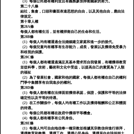
（3）每個公民都有權利並且有義務參加捍衛國家的努力。
第二十八條
結社，集會，口頭和書面表達思想的自由，以及其他自由，應由法
律規定。
第十章人權
第28A條
每個人都有權生活，並有權捍衛自己的生命和生活。
第28B條
（1）每個人均有權通過合法婚姻建立家庭和進一步的後代。
（2）每個兒童均有權享有生存能力，成長，發展以及獲得免受暴力
和歧視的保護。
第28C條
（1）每個人都有權通過滿足其基本需求而自我發展，有權獲得教育
並從科學，技術，藝術和文化中受益，以提高自己的素質為了人類
的福祉
（2）為了發展社會，國家和他的國家，每個人都有權在自己的權利
鬥爭中集體享有自我進步的權利。
第28D條
（1）每個人都有權在法律面前獲得承認，保證，保護和平等的法律
確定性以及平等的待遇。
（2）在工作關係中，每個人均有權工作以及獲得報酬和公正和體面
的待遇。
（3）每個公民都有權在政府中獲得平等機會。
（4）每個人都有權享有公民身份。
第28E條
（1）每個人均可自由地信奉一種宗教並根據其宗教信仰進行崇拜，
選擇教育和教學，選擇工作，選擇公民身份，選擇居住在該州領土