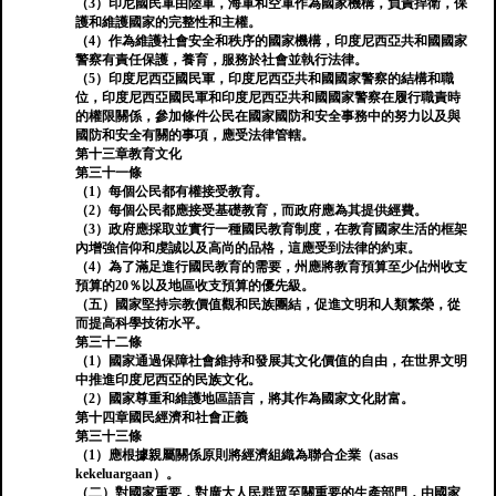
（3）印尼國民軍由陸軍，海軍和空軍作為國家機構，負責捍衛，保
護和維護國家的完整性和主權。
（4）作為維護社會安全和秩序的國家機構，印度尼西亞共和國國家
警察有責任保護，養育，服務於社會並執行法律。
（5）印度尼西亞國民軍，印度尼西亞共和國國家警察的結構和職
位，印度尼西亞國民軍和印度尼西亞共和國國家警察在履行職責時
的權限關係，參加條件公民在國家國防和安全事務中的努力以及與
國防和安全有關的事項，應受法律管轄。
第十三章教育文化
第三十一條
（1）每個公民都有權接受教育。
（2）每個公民都應接受基礎教育，而政府應為其提供經費。
（3）政府應採取並實行一種國民教育制度，在教育國家生活的框架
內增強信仰和虔誠以及高尚的品格，這應受到法律的約束。
（4）為了滿足進行國民教育的需要，州應將教育預算至少佔州收支
預算的20％以及地區收支預算的優先級。
（五）國家堅持宗教價值觀和民族團結，促進文明和人類繁榮，從
而提高科學技術水平。
第三十二條
（1）國家通過保障社會維持和發展其文化價值的自由，在世界文明
中推進印度尼西亞的民族文化。
（2）國家尊重和維護地區語言，將其作為國家文化財富。
第十四章國民經濟和社會正義
第三十三條
（1）應根據親屬關係原則將經濟組織為聯合企業（asas
kekeluargaan）。
（二）對國家重要，對廣大人民群眾至關重要的生產部門，由國家