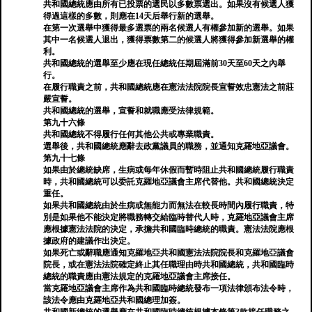
共和國總統應由所有已投票的選民以多數票選出。如果沒有候選人獲
得過這樣的多數，則應在14天后舉行新的選舉。
在第一次選舉中獲得最多選票的兩名候選人有權參加新的選舉。如果
其中一名候選人退出，獲得票數第二的候選人將獲得參加新選舉的權
利。
共和國總統的選舉至少應在現任總統任期屆滿前30天至60天之內舉
行。
在履行職責之前，共和國總統應在憲法法院院長宣誓效忠憲法之前莊
嚴宣誓。
共和國總統的選舉，宣誓和就職應受法律規範。
第九十六條
共和國總統不得履行任何其他公共或專業職責。
選舉後，共和國總統應辭去政黨議員的職務，並通知克羅地亞議會。
第九十七條
如果由於總統缺席，生病或每年休假而暫時阻止共和國總統履行職責
時，共和國總統可以委託克羅地亞議會主席代替他。共和國總統決定
重任。
如果共和國總統由於生病或無能力而無法在較長時間內履行職責，特
別是如果他不能決定將職務轉交給臨時替代人時，克羅地亞議會主席
應根據憲法法院的決定，承擔共和國臨時總統的職責。憲法法院應根
據政府的建議作出決定。
如果死亡或辭職應通知克羅地亞共和國憲法法院院長和克羅地亞議會
院長，或在憲法法院確定終止其任職理由時共和國總統，共和國臨時
總統的職責應由憲法規定的克羅地亞議會主席接任。
當克羅地亞議會主席作為共和國臨時總統發布一項法律頒布法令時，
該法令應由克羅地亞共和國總理加簽。