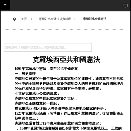
首頁
憲標對比全球法規資料庫
憲標對比全球憲法
克羅埃西亞共和國憲法
1991年克羅地亞憲法，直至2013年修正案
一，歷史基礎
克羅地亞民族的千禧年身份及其國家地位的連續性，通過其在不同形式
的州中的全部歷史經驗以及基於克羅地亞人的歷史權利的民族國家理念
的保存和發展而得到證實。國家擁有完全主權，表現在：
七世紀克羅地亞公國的形成；
克羅地亞獨立的中世紀國家建於九世紀；
克羅地亞王國成立於十世紀；
在克羅地亞-匈牙利個人聯合會中保留克羅地亞國家的身份；
1527年克羅地亞議會（薩博爾）作出獨立和主權的決定，從哈布斯堡王
朝中選舉國王；
克羅地亞議會對1712年實用主義制裁的獨立和主權決定；
。1848年克羅地亞議會關於在巴努斯權力下恢復克羅地亞三一王國的