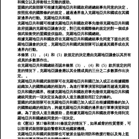
和獨立以及捍衛領土完整的援助。
盟國的武裝部隊可根據克羅地亞共和國政府經總統事先同意的決定，
按照批准的國際條約的規定，越過邊界進入克羅地亞共和國或在其國
家邊界內行動。克羅地亞共和國。
克羅地亞共和國可根據克羅地亞共和國政府事先徵得克羅地亞共和國
政府提議的克羅地亞議會決定，對已批准國際條約規定的對一個或多
個武裝衝突的盟國提供協助。克羅地亞共和國總統。
根據克羅地亞共和國政府在克羅地亞共和國總統事先同意下提出的克
羅地亞議會的決定，克羅地亞共和國武裝部隊可以越過其國界或在其
邊界內行動。
本條第（3），（4）和（5）款規定的決定應由克羅地亞議會以其所有
成員的多數票作出。
在克羅地亞共和國總統否認本條第（3），（4）和（5）款所規定的同
意的情況下，克羅地亞議會應以其全體成員的三分之二多數票作出決
定。 。
克羅地亞共和國武裝部隊可在克羅地亞共和國已加入或正在根據國際
組織加入的國際組織的框架內，為進行軍事演習和訓練而越過克羅地
亞共和國的國界。根據克羅地亞共和國政府事先徵得克羅地亞共和國
總統同意的一項決定並為提供人道主義援助而訂立的條約。
盟國的武裝部隊可在克羅地亞共和國已加入或正在根據國際條約加入
的國際組織的框架內，跨越克羅地亞共和國的邊界進行軍事演習和訓
練。為了提供人道主義援助，是根據克羅地亞共和國政府事先得到克
羅地亞共和國總統同意的一項決定。
在《憲法》第17條和第101條規定的情況下，如果威脅的性質需要，可
以部署武裝部隊協助警察和其他國家機構。
克羅地亞共和國武裝部隊也可被派去協助消防和救援行動以及海上監