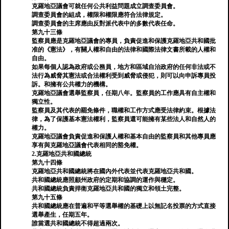
克羅地亞議會可就任何公共利益問題成立調查委員會。
調查委員會的組成，權限和權限應符合法律規定。
調查委員會的主席應由反對派代表中的多數代表任命。
第九十三條
監察員應是克羅地亞議會的專員，負責促進和保護克羅地亞共和國批
准的《憲法》，有關人權和自由的法律和國際法律文書所載的人權和
自由。
如果每個人認為政府或公務員，地方和區域自治政府的任何非法或不
法行為威脅其憲法或合法權利受到威脅或侵犯，則可以向申訴專員投
訴。和擁有公共權力的機構。
克羅地亞議會選舉監察員，任期八年。監察員的工作應具有自主權和
獨立性。
監察員及其代表的罷免條件，職權和工作方式應受法律約束。根據法
律，為了保護基本憲法權利，監察員還可能擁有某些法人和自然人的
權力。
克羅地亞議會負責促進和保護人權和基本自由的監察員和其他專員應
享有與克羅地亞議會代表相同的豁免權。
2.克羅地亞共和國總統
第九十四條
克羅地亞共和國總統將在國內外代表並代表克羅地亞共和國。
共和國總統應照顧州政府的定期和協調的運作與穩定。
共和國總統負責捍衛克羅地亞共和國的獨立和領土完整。
第九十五條
共和國總統應在普遍和平等選舉權的基礎上以無記名投票的方式直接
選舉產生，任期五年。
誰當選共和國總統不得超過兩次。