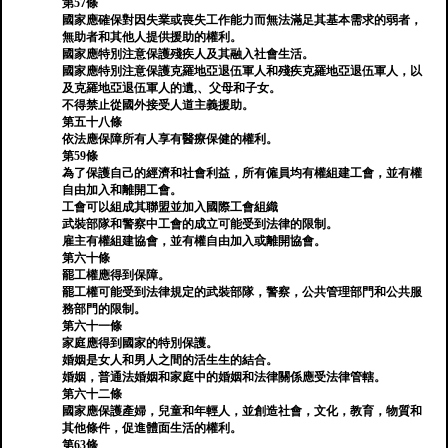
第57條
國家應確保對因失業或喪失工作能力而無法滿足其基本需求的弱者，
無助者和其他人提供援助的權利。
國家應特別注意保護殘疾人及其融入社會生活。
國家應特別注意保護克羅地亞退伍軍人和殘疾克羅地亞退伍軍人，以
及克羅地亞退伍軍人的遺,、父母和子女。
不得禁止從國外接受人道主義援助。
第五十八條
依法應保障所有人享有醫療保健的權利。
第59條
為了保護自己的經濟和社會利益，所有僱員均有權組建工會，並有權
自由加入和離開工會。
工會可以組成其聯盟並加入國際工會組織
武裝部隊和警察中工會的成立可能受到法律的限制。
雇主有權組建協會，並有權自由加入或離開協會。
第六十條
罷工權應得到保障。
罷工權可能受到法律規定的武裝部隊，警察，公共管理部門和公共服
務部門的限制。
第六十一條
家庭應得到國家的特別保護。
婚姻是女人和男人之間的活生生的結合。
婚姻，普通法婚姻和家庭中的婚姻和法律關係應受法律管轄。
第六十二條
國家應保護產婦，兒童和年輕人，並創造社會，文化，教育，物質和
其他條件，促進體面生活的權利。
第63條