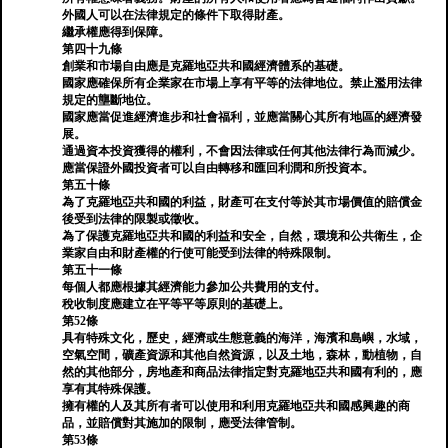
外國人可以在法律規定的條件下取得財產。
繼承權應得到保障。
第四十九條
創業和市場自由應是克羅地亞共和國經濟體系的基礎。
國家應確保所有企業家在市場上享有平等的法律地位。禁止濫用法律
規定的壟斷地位。
國家應當促進經濟進步和社會福利，並應當關心其所有地區的經濟發
展。
通過資本投資獲得的權利，不會因法律或任何其他法律行為而減少。
應當保證外國投資者可以自由轉移和匯回利潤和所投資本。
第五十條
為了克羅地亞共和國的利益，財產可在支付等於其市場價值的賠償金
後受到法律的限製或徵收。
為了保護克羅地亞共和國的利益和安全，自然，環境和公共衛生，企
業家自由和財產權的行使可能受到法律的特殊限制。
第五十一條
每個人都應根據其經濟能力參加公共費用的支付。
稅收制度應建立在平等平等原則的基礎上。
第52條
具有特殊文化，歷史，經濟或生態意義的海洋，海濱和島嶼，水域，
空氣空間，礦產資源和其他自然資源，以及土地，森林，動植物，自
然的其他部分，房地產和商品法律指定對克羅地亞共和國有利的，應
享有其特殊保護。
擁有權的人及其所有者可以使用和利用克羅地亞共和國感興趣的商
品，並賠償對其施加的限制，應受法律管制。
第53條