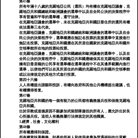
第45條
所有年滿十八歲的克羅地亞公民（選民）均有權在克羅地亞議會，克
羅地亞共和國總統和歐洲議會的選舉中以及在全民公決的決策程序中
享有普遍和平等的選舉權，遵守法律。
在克羅地亞議會的選舉中，未在克羅地亞共和國註冊住所的選民有權
依法選舉三名代表。
在克羅地亞議會，克羅地亞共和國總統和歐洲議會的選舉中以及在全
民公決的決策程序中，選舉權應在無記名投票的直接選舉中直接進行
無記名投票。克羅地亞共和國應在其所居住國家的克羅地亞共和國外
交領事館所在地的投票站投票。
在克羅地亞議會，克羅地亞共和國總統和歐洲議會的選舉中，以及在
全民公決的決策程序中，克羅地亞共和國應確保其在克羅地亞共和國
擁有註冊居籍的公民享有選舉權在選舉過程中不在其邊界範圍內進行
選舉，以便他們可以在其所居住的外國的克羅地亞共和國外交領事館
或以法律規定的其他方式進行投票。
第四十六條
人人有權提出請願和投訴，有權向政府和其他公共機構提出建議，也
有權獲得答复。
第47條
克羅地亞共和國的每一個有能力的公民都有義務服兵役和保衛克羅地
亞共和國。
出於宗教或道德原因不願參加武裝部隊服役的所有人，應允許出於良
心拒服兵役。這些人有義務履行法律規定的其他職責。
3.經濟，社會，文化權利
第48條
所有權應得到保證。
所有權意味著義務。財產的所有人和使用者應為普通福利作出貢獻。