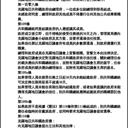
第一百零八條
克羅地亞共和國政府由總理府，一位或多位副總理和部長組成。
未經政府同意，總理和政府其他成員不得履行任何其他公共或專業職
責。
第109條
共和國總統同意組建政府的人應提議其成員。
政府成立後立即，但不得晚於接受任務後的30天之內，管理當局應向
克羅地亞議會介紹政府及其方案，並要求通過信任投票。
如果信任票以克羅地亞議會所有成員的多數票通過，則政府應履行其
職責。
總理和政府成員在克羅地亞議會上宣誓就職。宣誓文本由法律決定。
克羅地亞議會決定對克羅地亞共和國政府表示信任後，關於總理任命
的裁決應由共和國總統提出，並附有克羅地亞議會主席的簽字，任命
政府成員的裁決應由總理做出，並附有克羅地亞議會主席的簽名。
第109a條
如果管理人員在接受任務之日起30天內未能組建政府，則共和國總統
可決定將任期再延長不超過30天。
如果管理人員未能在長期任期內組建政府，或者如果提議的政府未能
獲得克羅地亞議會的信任，則共和國總統應將組建政府的職權委託他
人。
第109b條
如果政府不是根據《憲法》第110條和第111條組成的，則共和國總統
應任命臨時的非黨派政府，並同時要求克羅地亞議會提前選舉。
第110條
克羅地亞共和國政府應：
向克羅地亞議會提出立法和其他法律；