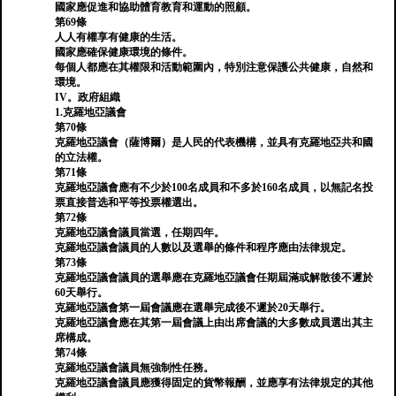
國家應促進和協助體育教育和運動的照顧。
第69條
人人有權享有健康的生活。
國家應確保健康環境的條件。
每個人都應在其權限和活動範圍內，特別注意保護公共健康，自然和
環境。
IV。政府組織
1.克羅地亞議會
第70條
克羅地亞議會（薩博爾）是人民的代表機構，並具有克羅地亞共和國
的立法權。
第71條
克羅地亞議會應有不少於100名成員和不多於160名成員，以無記名投
票直接普选和平等投票權選出。
第72條
克羅地亞議會議員當選，任期四年。
克羅地亞議會議員的人數以及選舉的條件和程序應由法律規定。
第73條
克羅地亞議會議員的選舉應在克羅地亞議會任期屆滿或解散後不遲於
60天舉行。
克羅地亞議會第一屆會議應在選舉完成後不遲於20天舉行。
克羅地亞議會應在其第一屆會議上由出席會議的大多數成員選出其主
席構成。
第74條
克羅地亞議會議員無強制性任務。
克羅地亞議會議員應獲得固定的貨幣報酬，並應享有法律規定的其他