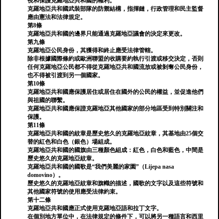
視和保護克羅地亞共和國的權利。
克羅地亞共和國武裝部隊的防禦結構，指揮鏈，行政管理和民主監督
應由憲法和法律規定。
第8條
克羅地亞共和國的邊界只能通過克羅地亞議會的決定來更改。
第九條
克羅地亞公民身份，其獲得和終止應受法律管轄。
除非根據國際條約或歐洲聯盟的收購要約執行引渡或移交決定，否則
任何克羅地亞公民都不得從克羅地亞共和國流放或被剝奪公民身份，
也不得被引渡到另一個國家。
第10條
克羅地亞共和國應保護居住或居住在國外的公民的權益，並促進他們
與祖國的聯繫。
克羅地亞共和國應保證克羅地亞其他國家的部分地區受到特別關注和
保護。
第11條
克羅地亞共和國的紋章是歷史悠久的克羅地亞紋章，其基地由25個交
替的紅色和白色（銀色）場組成。
克羅地亞共和國的國旗由三種顏色組成：紅色，白色和藍色，中間是
歷史悠久的克羅地亞紋章。
克羅地亞共和國的國歌是“我們美麗的家園”（Lijepa nasa
domovino）。
歷史悠久的克羅地亞紋章和旗幟的描述，國歌的文字以及這些符號和
其他國家符號的使用應受法律約束。
第十二條
克羅地亞共和國應正式使用克羅地亞語和拉丁文字。
在個別地方單位中，在法律規定的條件下，可以將另一種語言和西里