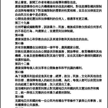
禁止審查。新聞工作者有權自由報導和獲取信息。
應當保證獲得任何公共機構擁有的信息的權利。對信息獲取權的限制
必須與每種情況下對這種限制的需要的性質相稱，並且在法律規定的
自由民主社會中是必要的。
公開信息侵犯憲法和法律權利的任何人，都應享有更正權。
第三十九條
任何呼籲或煽動戰爭，訴諸暴力，民族，種族或宗教仇恨或任何形式
的不容忍行為，均應禁止，並應受到法律制裁。
第40條
應當保證良心和宗教自由以及表達宗教和其他信念的自由。
第41條
所有宗教團體在法律面前一律平等，應與國家分開。
宗教社區應依法自由公開提供宗教服務，開放學校，教育機構和其他
機構，社會及慈善機構並對其進行管理，並在其活動中應得到國家的
保護和協助。
第四十二條
應當保障每個人依法享有公開集會和和平抗議的權利。
第43條
為了保護其利益或促進其社會，經濟，政治，民族，文化和其他信念
和目標，應保障每個人的結社自由權。為此，每個人都可以依照法律
自由組建工會和其他協會，加入或退出工會。
這項權利的行使應受到禁止對克羅地亞共和國的民主憲法秩序和獨
立，統一與領土完整的任何暴力威脅的限制。
第44條
克羅地亞共和國的每一位公民均有權在平等條件下參與公共事務，並
有權獲得公共服務。