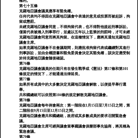
權利。
第七十五條
克羅地亞議會議員應享有豁免權。
任何代表均不得因在克羅地亞議會中表達的意見或投票而被起訴，拘
留或懲罰。
未經克羅地亞議會同意，不得拘留代表，也不得對他提起刑事訴訟。
僅當代表被捲入刑事罪行，並處以五年以上監禁的刑罰時，才可未經
克羅地亞議會同意而將其拘留。在這種情況下，應將其通知克羅地亞
議會主席。
如果克羅地亞議會不在會議期間，則應批准拘留代表或繼續對其進行
刑事訴訟，並由全權證書和豁免委員會決定其豁免權，該決定應受制
於待克羅地亞議會隨後確認。
第76條
克羅地亞議會議員的任期只有在發生戰爭或《憲法》第17條和第101
條規定的情況下，才能通過法律延長。
第77條
如果所有成員中的大多數決定克羅地亞議會解散，以便提早舉行選
舉。
共和國總統可以依照第104條的規定解散克羅地亞議會。
第78條
克羅地亞議會每年例會兩次：第一階段在1月15日至7月15日之間，第
二階段在9月15日至12月15日之間。
克羅地亞議會應共和國總統，政府或其多數成員的要求召開緊急會
議。
克羅地亞議會主席可經與議會當事國議會俱樂部事先協商，將其稱為
緊急會議。
第79條