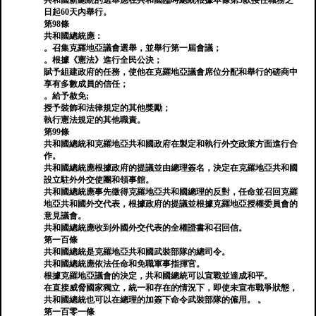
共和國新總統的選舉應在共和國臨時總統根據本條第3款接任職務之
日起60天內舉行。
第98條
共和國總統應：
。召集克羅地亞議會選舉，並舉行第一屆會議；
。根據《憲法》進行全民公決；
賦予組建政府的任務，使他在克羅地亞議會席位分配和舉行的磋商中
享有多數成員的信任；
。給予赦免;
授予裝飾和法律規定的其他獎勵；
執行憲法規定的其他職責。
第99條
共和國總統和克羅地亞共和國政府在製定和執行外交政策方面進行合
作。
共和國總統應根據政府的提議並由總理簽名，決定在克羅地亞共和國
設立駐外外交使團和領事館。
共和國總統應事先徵得克羅地亞共和國總理的反對，任命並召回克羅
地亞共和國外交代表，根據政府的提議並根據克羅地亞授權委員會的
意見議會。
共和國總統應收到外國外交代表的全權證書和召回信。
第一百條
共和國總統是克羅地亞共和國武裝部隊的總司令。
共和國總統應依法任命和免職軍事指揮官。
根據克羅地亞議會的決定，共和國總統可以宣戰並達成和平。
在直接威脅國家獨立，統一和存在的情況下，即使未宣布戰爭狀態，
共和國總統也可以在總理的加簽下命令武裝部隊的僱用。 。
第一百零一條