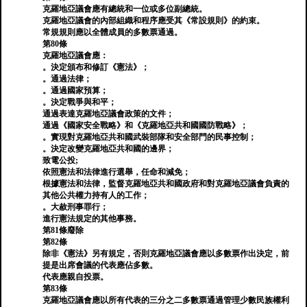
克羅地亞議會應有總統和一位或多位副總統。
克羅地亞議會的內部組織和程序應受其《常設規則》的約束。
常規規則應以全體成員的多數票通過。
第80條
克羅地亞議會應：
。決定頒布和修訂《憲法》；
。通過法律；
。通過國家預算；
。決定戰爭與和平；
通過表達克羅地亞議會政策的文件；
通過《國家安全戰略》和《克羅地亞共和國國防戰略》；
。實現對克羅地亞共和國武裝部隊和安全部門的民事控制；
。決定改變克羅地亞共和國的邊界；
致電公投;
依照憲法和法律進行選舉，任命和減免；
根據憲法和法律，監督克羅地亞共和國政府和對克羅地亞議會負責的
其他公共權力持有人的工作；
。大赦刑事罪行；
進行憲法規定的其他事務。
第81條廢除
第82條
除非《憲法》另有規定，否則克羅地亞議會應以多數票作出決定，前
提是出席會議的代表應佔多數。
代表應親自投票。
第83條
克羅地亞議會應以所有代表的三分之二多數票通過管理少數民族權利