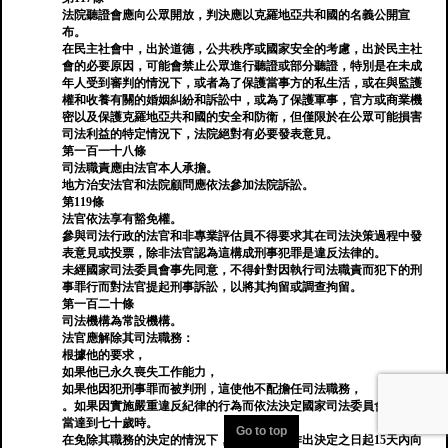
法院聽證會應向公眾開放，判決應以克羅地亞共和國的名義公開宣
布。
在民主社會中，出於道德，公共秩序或國家安全的考慮，出於民主社
會的必要原因，可能會禁止公眾進行聽證或部分聽證，特別是在未成
年人受到審判的情況下，或者為了保護當事方的私生活，或在與監護
權和收養有關的婚姻糾紛和訴訟中，或為了保護軍事，官方或商業機
密以及保護克羅地亞共和國的安全和防衛，但僅限於在公眾可能損害
司法利益的特定情況下，法院絕對有必要發表意見。
第一百一十八條
司法職責應由法官本人承擔。
地方治安法官和法院顧問應依法參加法院訴訟。
第119條
法官依法享有豁免權。
參與司法行政的法官和非專業評估員不得要求其在司法決策過程中發
表意見或投票，除非法官認為這構成刑事犯罪是違反法律的。
未經國家司法委員會事先同意，不得針對因執行司法職責而犯下的刑
事罪行而對法官提起刑事訴訟，以將其拘留或調查拘留。
第一百二十條
司法機構為常設機構。
法官應解除其司法職務：
根據他的要求，
如果他已永久喪失工作能力，
如果他因犯刑事罪而被判刑，這使他不配擔任司法職務，
。如果因實施嚴重違反紀律的行為而依法決定國家司法委員會，
當達到七十歲時。
Go to top
在免除其職務的決定的情況下，法官有權在作出決定之日起15天內向