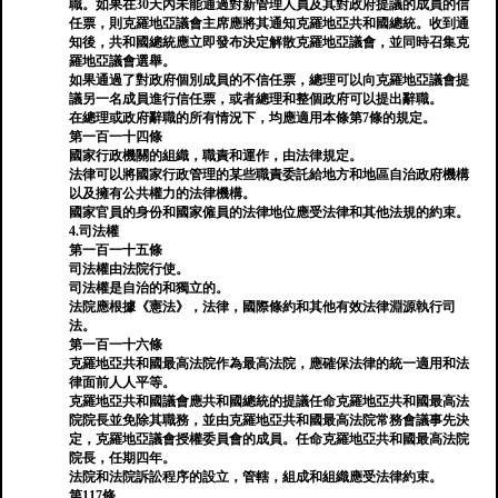
職。如果在30天內未能通過對新管理人員及其對政府提議的成員的信
任票，則克羅地亞議會主席應將其通知克羅地亞共和國總統。收到通
知後，共和國總統應立即發布決定解散克羅地亞議會，並同時召集克
羅地亞議會選舉。
如果通過了對政府個別成員的不信任票，總理可以向克羅地亞議會提
議另一名成員進行信任票，或者總理和整個政府可以提出辭職。
在總理或政府辭職的所有情況下，均應適用本條第7條的規定。
第一百一十四條
國家行政機關的組織，職責和運作，由法律規定。
法律可以將國家行政管理的某些職責委託給地方和地區自治政府機構
以及擁有公共權力的法律機構。
國家官員的身份和國家僱員的法律地位應受法律和其他法規的約束。
4.司法權
第一百一十五條
司法權由法院行使。
司法權是自治的和獨立的。
法院應根據《憲法》，法律，國際條約和其他有效法律淵源執行司
法。
第一百一十六條
克羅地亞共和國最高法院作為最高法院，應確保法律的統一適用和法
律面前人人平等。
克羅地亞共和國議會應共和國總統的提議任命克羅地亞共和國最高法
院院長並免除其職務，並由克羅地亞共和國最高法院常務會議事先決
定，克羅地亞議會授權委員會的成員。任命克羅地亞共和國最高法院
院長，任期四年。
法院和法院訴訟程序的設立，管轄，組成和組織應受法律約束。
第117條