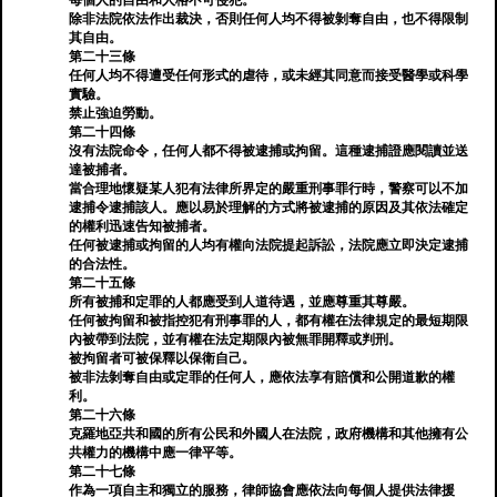
每個人的自由和人格不可侵犯。
除非法院依法作出裁決，否則任何人均不得被剝奪自由，也不得限制
其自由。
第二十三條
任何人均不得遭受任何形式的虐待，或未經其同意而接受醫學或科學
實驗。
禁止強迫勞動。
第二十四條
沒有法院命令，任何人都不得被逮捕或拘留。這種逮捕證應閱讀並送
達被捕者。
當合理地懷疑某人犯有法律所界定的嚴重刑事罪行時，警察可以不加
逮捕令逮捕該人。應以易於理解的方式將被逮捕的原因及其依法確定
的權利迅速告知被捕者。
任何被逮捕或拘留的人均有權向法院提起訴訟，法院應立即決定逮捕
的合法性。
第二十五條
所有被捕和定罪的人都應受到人道待遇，並應尊重其尊嚴。
任何被拘留和被指控犯有刑事罪的人，都有權在法律規定的最短期限
內被帶到法院，並有權在法定期限內被無罪開釋或判刑。
被拘留者可被保釋以保衛自己。
被非法剝奪自由或定罪的任何人，應依法享有賠償和公開道歉的權
利。
第二十六條
克羅地亞共和國的所有公民和外國人在法院，政府機構和其他擁有公
共權力的機構中應一律平等。
第二十七條
作為一項自主和獨立的服務，律師協會應依法向每個人提供法律援