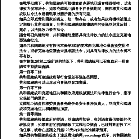
在戰爭狀態下，共和國總統可根據並從克羅地亞議會獲得授權，以法
律效力發布法令。如果克羅地亞議會不在會議期間，則授權共和國總
統以法令法令規範戰爭狀態所需的所有問題。
如果立即威脅到國家的獨立，統一和存在，或者如果政府機構被阻止
定期履行其憲法職責，則共和國總統應根據總理的提議並與其反對：
簽名，以法律效力發布法令。
議會可召集總統時，共和國總統應將具有法律效力的法令提交克羅地
亞議會批准。
如果共和國總統沒有按照本條第3款的要求向克羅地亞議會提交批准
法令，或者克羅地亞議會未批准該法令，則具有法律效力的法令將不
再有效。
在本條第2款第二節所述的情況下，共和國總統可以召集政府一屆會
議並主持該屆會議。
第一百零二條
共和國總統可建議政府舉行會議並審議某些問題。
共和國總統可以出席政府會議並參加審議。
第一百零三條
共和國總統和克羅地亞共和國政府應根據憲法和法律進行合作，指導
安保部門的運作。
克羅地亞議會授權委員會事先應任命安全事務負責人，並由共和國總
統和克羅地亞共和國總理加簽。
第一百零四條
共和國總統根據政府的提議，並由總理加簽，在與議會黨俱樂部的代
表協商後，如果政府的提議解散了克羅地亞議會，已經對政府投了不
信任票，或者在提議之日起120天內未能批准國家預算。
如果對共和國總統提出了違反憲法的彈proceedings程序，共和國總統