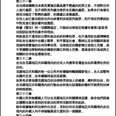
第三十一條
在法律或國際法未將其實施定義為應予懲處的犯罪之前，不得對任何
人進行處罰，也不得對其判處法律所未定義的處罰。如果在行為發生
後依法確定了較輕的處罰，則應處以這種處罰。
任何人如已被法院依法作出終審判決或宣判無罪，則不得在刑事訴訟
中對其進行新的審判或懲罰。
根據《憲法》和一項國際協定，只能由法律規定根據本條第2款延長
法院訴訟程序的案件和理由。
時效規定不適用於以營利為目的的刑事犯罪，也不適用於在經濟轉型
和私有化過程中在國土戰爭，和平重返社會，戰時以及在明顯和當前
危險時期實施的任何刑事犯罪。法律規定的國家獨立或領土完整，或
不受國際法限制時效的國家的獨立和領土完整。通過這些行為或與之
相關的任何收益應被沒收。
第三十二條
合法在克羅地亞共和國境內的任何人均應享有遷徙自由和選擇住所的
自由。
克羅地亞共和國的每一位公民均有權隨時離開國家領土，永久或暫時
在國外定居，並有權隨時返回其家園。
如果有必要保護克羅地亞的法律秩序或他人的健康，權利和自由，則
在克羅地亞共和國境內的行動自由和進出該運動的權利可能受到法律
的特殊限制。
第三十三條
外國公民和無國籍人可以在克羅地亞共和國獲得庇護，除非他們因違
反國際法基本原則的非政治犯罪和活動而受到起訴。
除非根據條約和法律作出決定，否則任何在克羅地亞共和國境內合法
境內的外國人均不得被驅逐或引渡到另一個國家。
第三十四條