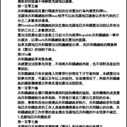
應政府的提議不得解散克羅地亞議會。
第一百零五條
共和國總統因其履行職責所犯的任何憲法行為均應受到彈be。
克羅埃共和國總統的彈may程序可以由克羅地亞議會以所有代表的三
分之二多數表決通過。
彈President共和國總統的決定應由克羅地亞共和國憲法法院以所有法
官的三分之二多數票決定。
憲法法院應在提出提案之日起30天內就彈Republic共和國總統一事作
出裁決，以彈each共和國總統違反憲法的提議。
如果克羅地亞共和國憲法法院繼續提出彈,，則共和國總統的職責將
在《憲法》的強制下終止。
第105a條
共和國總統享有豁免權。
未經憲法法院事先同意，不得將共和國總統拘留，也不得對其提起刑
事訴訟。
共和國總統只有在被捲入刑事罪行的情況下才可被拘留，未經憲法法
院事先同意，可處以五年以上的徒刑。在這種情況下，拘留共和國總
統的國家機構應立即將其通知憲法法院院長。
第一百零六條
共和國總統在履行職責時應得到諮詢機構的協助。這些機構的成員應
由共和國總統任命和免除。不得進行違反三權分立原則的任命。
諮詢，專業和其他任務應由共和國總統府執行。共和國總統府和克羅
地亞共和國政府的工作人員服務機構應合作執行共同關心的任務。共
和國總統府工作所需的資金應在克羅地亞共和國的中央預算中確定。
3.克羅地亞共和國政府
第一百零七條
克羅地亞共和國政府應根據《憲法》和法律行使行政權力。