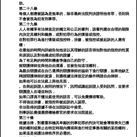
助。
第二十八條
每個人都應被認為是無辜的，除非最終法院判決證明他有罪，否則我
不會被視為犯有刑事罪。
第二十九條
人人有權享有法律規定的獨立和公正的審判，該審判應在合理的期限
內決定其權利和義務，或對犯罪行為的懷疑或指控。
在對犯罪行為進行懷疑或指控時，涉嫌，被指控或被起訴的人應有
權：
在最短的時間內詳細告知他並以其理解的語言得知對他的指控的性質
和原因以及對他構成犯罪的證據，
為了有足夠的時間和機會準備自己的防守，
致辯護律師並與他自由溝通，並被告知這項權利，
為親自辯護或在自己選擇的辯護律師的協助下進行辯護，如果他缺乏
聘請辯護律師的資源，則應根據法律規定的條件聘請自由律師，
如果他可以在法庭上與他見面，
。在與起訴證人相同的情況下，訊問或讓起訴證人受到訊問，並要求
辯護證人在場並聆訊，
如果口譯員不懂法庭使用的語言，可以免費獲得幫助。
不得強迫涉嫌，被指控和被起訴的人認罪。
非法取得的證據不得在法院訴訟中接受。
刑事訴訟應僅應授權檢察官的要求在法院提起。
第三十條
根據法律，對嚴重和極其卑鄙的刑事犯罪的判決可能會導致喪失已獲
得的權利或禁止在特定時期內獲得與進行特定事務有關的某些權利，
如果這是保護法律秩序所必需的。