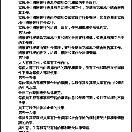
克羅地亞國家銀行應為克羅地亞共和國的中央銀行。
克羅地亞國家銀行應具有自治權和獨立性，並應向克羅地亞議會報告
其工作。
克羅地亞國家銀行應由克羅地亞國家銀行行長管理，其運作應由克羅
地亞國家銀行行長進行。
克羅地亞國家銀行的組織，宗旨，任務和職權受法律約束。
第53a條
國家審計署應為克羅地亞共和國的最高審計機構，並應具有獨立自主
的工作權。
國家審計署應由審計長管理，審計長應向克羅地亞議會報告其工作。
國家審計署的設立，組織，權限和運作受法律管轄。
第54條
人人有權工作，並享有工作自由。
每個人都可以自由選擇自己的職業和職業，所有工作和職務在相同條
件下應為每個人都能使用。
第五十五條
每位僱員均有權獲得合理的報酬，以確保其及其家人享有自由和體面
的生活水準。
最長工作時間應受法律規定。
每個員工都有權享有帶薪的每週休息和年度假期，並且這些權利不得
放棄。
員工可以依法參加企業的決策。
第五十六條
僱員及其家庭成員享有社會保障和社會保險的權利應受法律和集體協
議的約束。
與生育，生育和育兒有關的權利應受法律管轄。