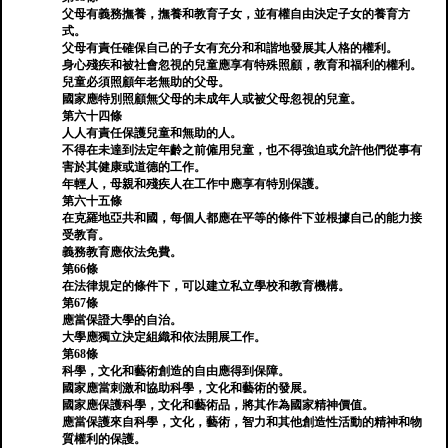
父母有義務撫養，撫養和教育子女，並有權自由決定子女的養育方
式。
父母有責任確保自己的子女有充分和和諧地發展其人格的權利。
身心殘疾和被社會忽視的兒童應享有特殊照顧，教育和福利的權利。
兒童必須照顧年老無助的父母。
國家應特別照顧無父母的未成年人或被父母忽視的兒童。
第六十四條
人人有責任保護兒童和無助的人。
不得在未達到法定年齡之前僱用兒童，也不得強迫或允許他們從事有
害於其健康或道德的工作。
年輕人，母親和殘疾人在工作中應享有特別保護。
第六十五條
在克羅地亞共和國，每個人都應在平等的條件下並根據自己的能力接
受教育。
義務教育應依法免費。
第66條
在法律規定的條件下，可以建立私立學校和教育機構。
第67條
應當保證大學的自治。
大學應獨立決定組織和依法開展工作。
第68條
科學，文化和藝術創造的自由應得到保障。
國家應當刺激和協助科學，文化和藝術的發展。
國家應保護科學，文化和藝術品，將其作為國家精神價值。
應當保護來自科學，文化，藝術，智力和其他創造性活動的精神和物
質權利的保護。