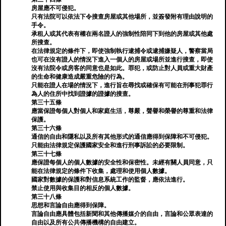
房屋應不可侵犯。
只有法院可以依法下令搜查房屋或其他場所，並簽發附有理由說明的
手令。
承租人或其代表有權在兩名證人的強制性陪同下到他的房屋或其他處
所搜查。
在法律規定的條件下，即使強制執行逮捕令或逮捕嫌疑人，警察當局
也可在沒有證人的情況下進入一個人的房屋或場所並進行搜查，即使
沒有法院令或房客的同意也是如此。罪犯，或防止對人員或重大財產
的生命和健康造成嚴重危險的行為。
只能在證人在場的情況下，進行旨在尋找或確保有可能在刑事犯罪行
為人的住所中找到證據的證據的搜查。
第三十五條
應當保證每個人對個人和家庭生活，尊嚴，聲譽和榮譽的尊重和法律
保護。
第三十六條
通信的自由和隱私以及所有其他形式的通信應得到保障和不可侵犯。
只能由法律規定保護國家安全和進行刑事訴訟的必要限制。
第三十七條
應保證每個人的個人數據的安全性和保密性。未經有關人員同意，只
能在法律規定的條件下收集，處理和使用個人數據。
國家對數據的保護和對信息系統工作的監督，應依法進行。
禁止使用與收集目的相反的個人數據。
第三十八條
思想和言論自由應得到保障。
言論自由應具體包括新聞和其他傳播媒介的自由，言論和公眾表達的
自由以及所有公共傳播機構的自由建立。