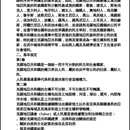
際秩序和平與穩定的基本規定，因此，克羅地亞共和國被確立為克羅
地亞民族的民族國家和少數民族成員的國家：塞族，捷克人，斯洛伐
克人，意大利人，匈牙利人，猶太人，德國人，奧地利人，烏克蘭
人，魯辛斯，波斯尼亞人，斯洛文尼亞人，黑山，馬其頓人，俄羅斯
人，保加利亞人，波蘭人，羅馬人，羅馬尼亞人，土耳其人，弗拉赫
斯，阿爾巴尼亞人和其他本國公民，並保證與克羅地亞國籍的公民平
等，並遵守聯合國和自由世界國家的民主準則，行使其國家權利。
尊重共和國在自由選舉中堅定表達的克羅地亞民族和所有公民的意
願，特此建立克羅地亞共和國，並將其發展成為一個主權和民主國
家，在其中確保和保障平等，自由與人權及其經濟促進了文化進步和
社會福利。
二。基本規定
第1條
克羅地亞共和國是一個統一而不可分割的民主和社會國家。
克羅地亞共和國的權力來自人民，屬於自由平等公民的社區，屬於人
民。
人民應通過選舉代表和直接決策行使這種權力。
第二條
克羅地亞共和國的主權不可分割，不可分割且不可轉讓。
克羅地亞共和國的主權包括其土地面積，河流，湖泊，運河，內部海
洋水域，領海以及上方的領空。
克羅地亞共和國應根據國際法在國家領土以外直至與其鄰國邊界的亞
得里亞海海域及其海床和底土行使主權和管轄權。
克羅地亞議會（Sabor）或人民應直接根據憲法和法律獨立決定：
。關於克羅地亞共和國經濟，法律和政治關係的規定
。關於自然和文化財富的保存及其利用
。與其他國家結盟。