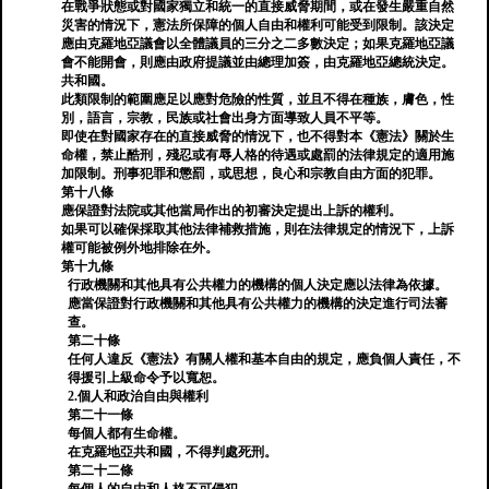
在戰爭狀態或對國家獨立和統一的直接威脅期間，或在發生嚴重自然
災害的情況下，憲法所保障的個人自由和權利可能受到限制。該決定
應由克羅地亞議會以全體議員的三分之二多數決定；如果克羅地亞議
會不能開會，則應由政府提議並由總理加簽，由克羅地亞總統決定。
共和國。
此類限制的範圍應足以應對危險的性質，並且不得在種族，膚色，性
別，語言，宗教，民族或社會出身方面導致人員不平等。
即使在對國家存在的直接威脅的情況下，也不得對本《憲法》關於生
命權，禁止酷刑，殘忍或有辱人格的待遇或處罰的法律規定的適用施
加限制。刑事犯罪和懲罰，或思想，良心和宗教自由方面的犯罪。
第十八條
應保證對法院或其他當局作出的初審決定提出上訴的權利。
如果可以確保採取其他法律補救措施，則在法律規定的情況下，上訴
權可能被例外地排除在外。
第十九條
行政機關和其他具有公共權力的機構的個人決定應以法律為依據。
應當保證對行政機關和其他具有公共權力的機構的決定進行司法審
查。
第二十條
任何人違反《憲法》有關人權和基本自由的規定，應負個人責任，不
得援引上級命令予以寬恕。
2.個人和政治自由與權利
第二十一條
每個人都有生命權。
在克羅地亞共和國，不得判處死刑。
第二十二條