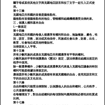
爾字母或某些其他文字與克羅地亞語言和拉丁文字一起引入正式使
用。
第十三條
克羅地亞共和國的首都是薩格勒布。
薩格勒布首都薩格勒布的地位，管轄權和組織機構應受法律約束。
三，保護人權和基本自由
1.一般規定
第十四條
克羅地亞共和國的每個人都應享有權利和自由，無論種族，膚色，性
別，語言，宗教，政治或其他信仰，民族或社會出身，財產，出生，
教育，社會地位或其他特徵如何。
法律面前人人平等。
第十五條
所有少數民族的成員在克羅地亞共和國應享有平等的權利。
少數民族的平等和保護應由《憲法》規定，該法律應在組織法規定的
程序中採用。
除一般選舉權外，少數民族成員選舉其代表進入克羅地亞議會的特別
權利可能是根據法律規定的。
應保證所有少數民族的成員都有表達其國籍的自由，使用其語言和文
字的自由以及文化自治。
第十六條
自由和權利只能受法律限制，以保護他人的自由和權利，公共秩序，
公共道德和健康。
在每種情況下，對自由或權利的每項限制均應與限制必要性的性質成
比例。
第十七條