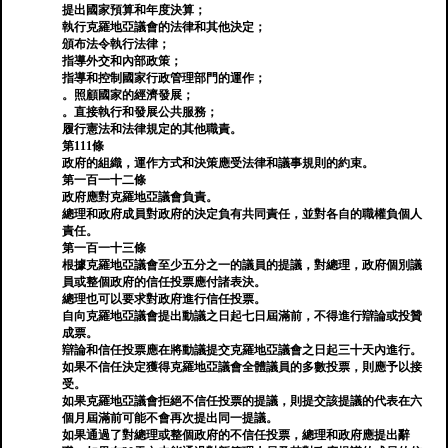
提出國家預算和年度決算；
執行克羅地亞議會的法律和其他決定；
頒布法令執行法律；
指導外交和內部政策；
指導和控制國家行政管理部門的運作；
。照顧國家的經濟發展；
。直接執行和發展公共服務；
履行憲法和法律規定的其他職責。
第111條
政府的組織，運作方式和決策應受法律和議事規則的約束。
第一百一十二條
政府應對克羅地亞議會負責。
總理和政府成員對政府的決定負有共同責任，並對各自的職權負個人
責任。
第一百一十三條
根據克羅地亞議會至少五分之一的議員的提議，對總理，政府個別議
員或整個政府的信任投票應付諸表決。
總理也可以要求對政府進行信任投票。
自向克羅地亞議會提出動議之日起七日屆滿前，不得進行辯論或投贊
成票。
辯論和信任投票應在將動議提交克羅地亞議會之日起三十天內進行。
如果不信任決定獲得克羅地亞議會全體議員的多數投票，則應予以接
受。
如果克羅地亞議會拒絕不信任投票的提議，則提交該提議的代表在六
個月屆滿前可能不會再次提出同一提議。
如果通過了對總理或整個政府的不信任投票，總理和政府應提出辭