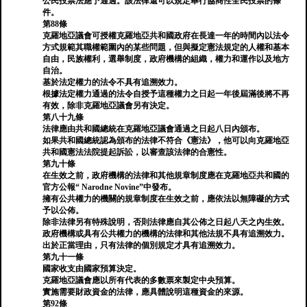
公民投票法應予通過。該法律還可以規定舉行協商性全民投票的條
件。
第88條
克羅地亞議會可授權克羅地亞共和國政府在長達一年的時間內以法令
方式規範其職權範圍內的某些問題，但與擬定憲法規定的人權和基本
自由，民族權利，選舉制度，政府機構的組織，權力和運作以及地方
自治。
基於法定權力的法令不具有追溯效力。
根據法定權力通過的法令自授予這種權力之日起一年後屆滿後將不再
有效，除非克羅地亞議會另有決定。
第八十九條
法律應由共和國總統在克羅地亞議會通過之日起八日內頒布。
如果共和國總統認為頒布的法律不符合《憲法》，他可以向克羅地亞
共和國憲法法院提起訴訟，以審查該法律的合憲性。
第九十條
在生效之前，政府機構的法律和其他規章制度應在克羅地亞共和國的
官方公報“ Narodne Novine”中發布。
擁有公共權力的機關的規章制度在生效之前，應依法以無障礙的方式
予以公佈。
除非法律另有特殊說明，否則法律應自其公佈之日起八天之內生效。
政府機構或具有公共權力的機構的法律和其他法規不具有追溯效力。
出於正當理由，只有法律的個別規定才具有追溯效力。
第九十一條
國家收支由國家預算決定。
克羅地亞議會應以所有代表的多數票來製定中央預算。
實施需要財政資金的法律，應具體說明這種資金的來源。
第92條