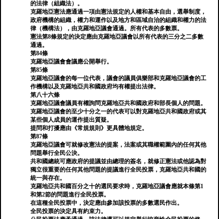
的法律（組織法）。
克羅地亞憲法應通過一項由憲法規定的人權和基本自由，選舉制度，
政府機構的組織，權力和運作以及地方和區域自治的組織和權力的法
律（機構法），由克羅地亞議會通過。所有代表的多數票。
憲法第8條規定的決定應由克羅地亞議會以所有代表的三分之二多數
通過。
第84條
克羅地亞議會會議應公開舉行。
第85條
克羅地亞議會的每一位代表，議會的議員俱樂部和克羅地亞議會的工
作機構以及克羅地亞共和國政府均有權提出法律。
第八十六條
克羅地亞議會議員有權詢問克羅地亞共和國政府和部長個人的問題。
克羅地亞議會的至少十分之一的代表可以對克羅地亞共和國政府或其
某些個人成員的運作提出質疑。
提問和打擾應由《常規規則》更具體地規定。
第87條
克羅地亞議會可就修改憲法的提案，法案或其職權範圍內的任何其他
問題舉行全民公決。
共和國總統可應政府的提議並由總理的簽名，就修正憲法或他認為對
獨立很重要的任何其他問題的提議進行全民投票，克羅地亞共和國的
統一與存在。
克羅地亞共和國百分之十的選民要求時，克羅地亞議會應就本條第1
和第2節的問題進行全民投票。
在這種全民投票中，決定應由參加該投票的多數選民作出。
全民投票的決定具有約束力。