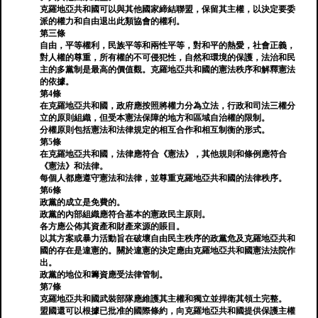
克羅地亞共和國可以與其他國家締結聯盟，保留其主權，以決定要委
派的權力和自由退出此類協會的權利。
第三條
自由，平等權利，民族平等和兩性平等，對和平的熱愛，社會正義，
對人權的尊重，所有權的不可侵犯性，自然和環境的保護，法治和民
主的多黨制是最高的價值觀。克羅地亞共和國的憲法秩序和解釋憲法
的依據。
第4條
在克羅地亞共和國，政府應按照將權力分為立法，行政和司法三權分
立的原則組織，但受本憲法保障的地方和區域自治權的限制。
分權原則包括憲法和法律規定的相互合作和相互制衡的形式。
第5條
在克羅地亞共和國，法律應符合《憲法》，其他規則和條例應符合
《憲法》和法律。
每個人都應遵守憲法和法律，並尊重克羅地亞共和國的法律秩序。
第6條
政黨的成立是免費的。
政黨的內部組織應符合基本的憲政民主原則。
各方應公佈其資產和財產來源的賬目。
以其方案或暴力活動旨在破壞自由民主秩序的政黨危及克羅地亞共和
國的存在是違憲的。關於違憲的決定應由克羅地亞共和國憲法法院作
出。
政黨的地位和籌資應受法律管制。
第7條
克羅地亞共和國武裝部隊應維護其主權和獨立並捍衛其領土完整。
盟國還可以根據已批准的國際條約，向克羅地亞共和國提供保護主權