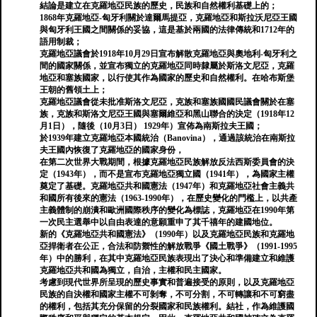
結論是建立在克羅地亞民族的歷史，民族和自然權利基礎上的；
1868年克羅地亞-匈牙利關於達爾馬提亞，克羅地亞和斯拉沃尼亞王國
與匈牙利王國之間關係的妥協，這是基於兩國的法律傳統和1712年的
語用制裁；
克羅地亞議會於1918年10月29日宣布解散克羅地亞與奧地利-匈牙利之
間的國家關係，並宣布獨立的克羅地亞同時隸屬於斯洛文尼亞，克羅
地亞和塞族國家，以行使其作為國家的歷史和自然權利。在哈布斯堡
王朝的舊領土上；
克羅地亞議會從未批准斯洛文尼亞，克族和塞族國國民議會關於在塞
族，克族和斯洛文尼亞王國與塞爾維亞和黑山聯合的決定（1918年12
月1日），隨後（10月3日） 1929年）宣佈為南斯拉夫王國；
於1939年建立克羅地亞本國統治（Banovina），通過該統治在南斯拉
夫王國內恢復了克羅地亞的國家身份，
在第二次世界大戰期間，根據克羅地亞民族解放反法西斯委員會的決
定（1943年），而不是宣布克羅地亞獨立國（1941年），為國家主權
奠定了基礎。克羅地亞共和國憲法（1947年）和克羅地亞社會主義共
和國所有後來的憲法（1963-1990年），在歷史變化的門檻上，以共產
主義體制的崩潰和歐洲國際秩序的變化為標誌，克羅地亞在1990年第
一次民主選舉中以自由表達的意願重申了其千禧年的建國地位。
新的《克羅地亞共和國憲法》（1990年）以及克羅地亞民族和克羅地
亞捍衛者在公正，合法和防禦性的解放戰爭《國土戰爭》（1991-1995
年）中的勝利，在其中克羅地亞民族表現出了決心和準備建立和維護
克羅地亞共和國為獨立，自治，主權和民主國家。
考慮到現代世界所呈現的歷史事實和普遍接受的原則，以及克羅地亞
民族的自決權和國家主權不可剝奪，不可分割，不可轉讓和不可窮盡
的權利，包括其充分保留的分裂國家和民族權利。結社，作為維護國