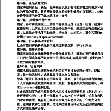
第96條。產品質量控制
國家將控制食品，藥品，化學藥品以及所有可能影響居民健康和福
祉的事物的質量。它將著眼於建立和規劃對健康的首要關注，並改
善最受保護的社區的基本環境衛生條件。
第97條。[環境和生態平衡]
國家，各市和該國領土上的居民有義務促進（促進）社會，經濟和
技術發展，以防止環境污染並保持生態平衡。將規定所有必要的法
規，以確保合理地使用動物群，植物群，土地和水，避免其過時的
使用[utilizacióny el aprovechamiento]。
第98條。社區參與健康計劃
社區有權利和義務積極參與健康計劃的規劃，執行和評估。
第99條。餵養與營養
國家將確保其食物和營養符合最低健康要求。國家的專門機構必須
在它們之間或與專門負責衛生的[國際機構]協調其行動，[以便]建立
有效的國家糧食系統。
第100條。社會保障
國家承認並保障為國家居民的利益而享有社會保障的權利。以國
家，統一和強制性方式將其製度確立為公共職能。
除本《憲法》第88條規定的國家外，國家，雇主和該政權所涵蓋的
工人有義務為該政權的籌資作出貢獻，並有參與其方向的權利，尋
求[procurando]逐步改進。
社會保障制度的適用相當於危地馬拉社會保障研究所（危地馬拉社
會經濟研究所），它是一個具有法人資格的自治實體，並具有自己
的遺產和職能。無論是已經建立的還是即將建立的，它都完全免
稅，繳納會費和分攤會費。危地馬拉社會保障研究所必須以協調的
方式與衛生機構合作。