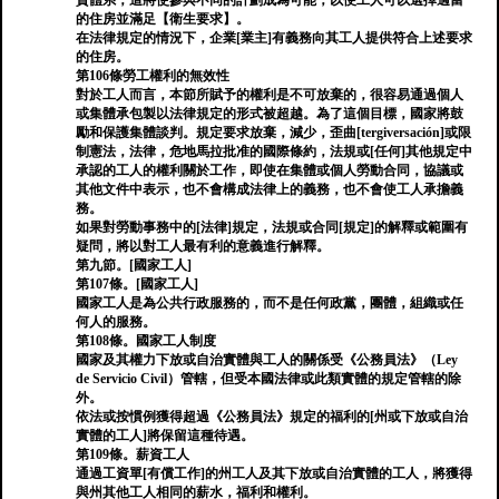
資體系，這將使參與不同的計劃成為可能，以便工人可以選擇適當
的住房並滿足【衛生要求】。
在法律規定的情況下，企業[業主]有義務向其工人提供符合上述要求
的住房。
第106條勞工權利的無效性
對於工人而言，本節所賦予的權利是不可放棄的，很容易通過個人
或集體承包製以法律規定的形式被超越。為了這個目標，國家將鼓
勵和保護集體談判。規定要求放棄，減少，歪曲[tergiversación]或限
制憲法，法律，危地馬拉批准的國際條約，法規或[任何]其他規定中
承認的工人的權利關於工作，即使在集體或個人勞動合同，協議或
其他文件中表示，也不會構成法律上的義務，也不會使工人承擔義
務。
如果對勞動事務中的[法律]規定，法規或合同[規定]的解釋或範圍有
疑問，將以對工人最有利的意義進行解釋。
第九節。[國家工人]
第107條。[國家工人]
國家工人是為公共行政服務的，而不是任何政黨，團體，組織或任
何人的服務。
第108條。國家工人制度
國家及其權力下放或自治實體與工人的關係受《公務員法》（Ley
de Servicio Civil）管轄，但受本國法律或此類實體的規定管轄的除
外。
依法或按慣例獲得超過《公務員法》規定的福利的[州或下放或自治
實體的工人]將保留這種待遇。
第109條。薪資工人
通過工資單[有償工作]的州工人及其下放或自治實體的工人，將獲得
與州其他工人相同的薪水，福利和權利。