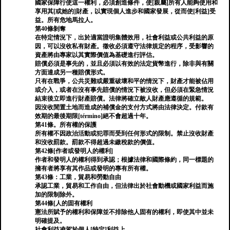
國家保障行使這一權利，必須創造條件，使[親屬]所有人能夠使用和
享用其[或她的]財產，以實現個人進步和國家發展，從而使[利益]受
益。所有危地馬拉人。
第40條剝奪
在特定情況下，出於適當證明集體效用，社會利益或公共利益的原
因，可以沒收私有財產。徵收必須遵守法律規定的程序，受影響的
資產將由專家以其實際價值為基礎進行評估。
賠償必須是事先的，並且必須以有效的法定貨幣進行，除非與有關
方面達成另一種賠償形式。
只有在戰爭，公共災難或嚴重破壞和平的情況下，財產才能被佔用
或介入，或者在沒有事先賠償的情況下被沒收，但必須在緊急情況
結束後立即進行財產賠償。法律將確立敵人財產應遵循的規範。
因沒收閒置土地而造成的補償金的支付方式將由法律決定。付款有
效期的最後期限[término]絕不會超過十年。
第41條。所有權的保護
所有權不因政治活動或犯罪而受到任何形式的限制。禁止沒收財產
和沒收罰款。罰款不得超過未繳稅款的價值。
第42條[作者或發明人的權利]
作者和發明人的權利得到承認；根據法律和國際條約，同一標題的
擁有者將享有其作品或發明的專有所有權。
第43條：工業，貿易和勞動自由
承認工業，貿易和工作自由，但法律出於社會動機或國家利益而施
加的限制除外。
第44條[人的固有權利
憲法所賦予的權利和保障並不排除他人固有的權利，即使其中並未
明確提及。
社會利益凌駕於個人[特定]利益上。