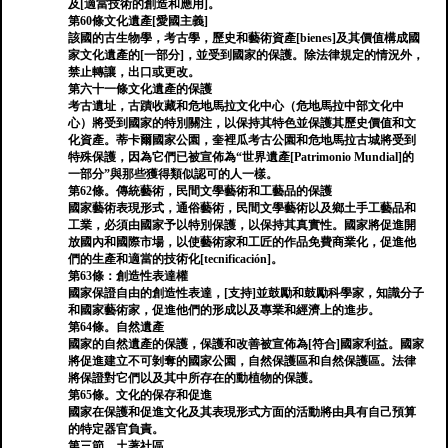
及[適當技術的創造和應用]。
第60條文化遺產[愛國主義]
該國的古生物學，考古學，歷史和藝術資產[bienes]及其價值構成國
家文化遺產的[一部分]，並受到國家的保護。除法律規定的情況外，
禁止轉讓，出口或更改。
第六十一條文化遺產的保護
考古遺址，古蹟收藏和危地馬拉文化中心（危地馬拉中部文化中
心）將受到國家的特別關注，以保持其特色並保護其歷史價值和文
化資產。蒂卡爾國家公園，奎裡瓜考古公園和危地馬拉古城將受到
特殊保護，因為它們已被宣佈為“世界遺產[Patrimonio Mundial]的
一部分”與那些獲得類似認可的人一樣。
第62條。傳統藝術，民間文學藝術和工藝品的保護
國家藝術表現形式，通俗藝術，民間文學藝術以及鄉土手工藝品和
工業，必須由國家予以特別保護，以保持其真實性。國家將促進開
放國內和國際市場，以使藝術家和工匠的作品免費商業化，促進他
們的生產和適當的技術化[tecnificación]。
第63條：創造性表達權
國家保證自由的創造性表達，[支持]並鼓勵和鼓勵科學家，知識分子
和國家藝術家，促進他們的形成以及專業和經濟上的進步。
第64條。自然遺產
國家的自然遺產的保護，保護和改善被宣佈為[符合]國家利益。國家
將促進建立不可剝奪的國家公園，自然保護區和自然保護區。法律
將保證對它們以及其中所存在的動植物的保護。
第65條。文化的保存和促進
國家在保護和促進文化及其表現形式方面的活動將由具有自己預算
的特定器官負責。
第三節。土著社區