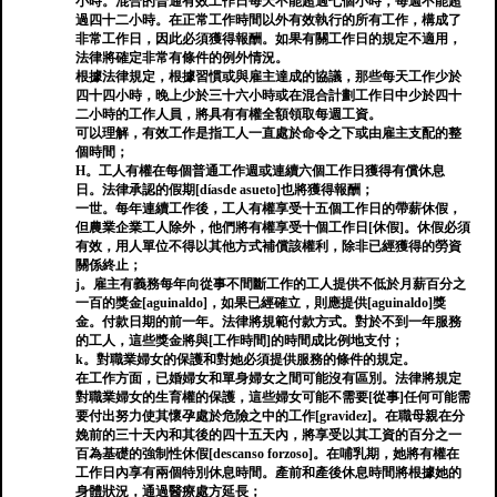
小時。混合的普通有效工作日每天不能超過七個小時，每週不能超
過四十二小時。在正常工作時間以外有效執行的所有工作，構成了
非常工作日，因此必須獲得報酬。如果有關工作日的規定不適用，
法律將確定非常有條件的例外情況。
根據法律規定，根據習慣或與雇主達成的協議，那些每天工作少於
四十四小時，晚上少於三十六小時或在混合計劃工作日中少於四十
二小時的工作人員，將具有有權全額領取每週工資。
可以理解，有效工作是指工人一直處於命令之下或由雇主支配的整
個時間；
H。工人有權在每個普通工作週或連續六個工作日獲得有償休息
日。法律承認的假期[díasde asueto]也將獲得報酬；
一世。每年連續工作後，工人有權享受十五個工作日的帶薪休假，
但農業企業工人除外，他們將有權享受十個工作日[休假]。休假必須
有效，用人單位不得以其他方式補償該權利，除非已經獲得的勞資
關係終止；
j。雇主有義務每年向從事不間斷工作的工人提供不低於月薪百分之
一百的獎金[aguinaldo]，如果已經確立，則應提供[aguinaldo]獎
金。付款日期的前一年。法律將規範付款方式。對於不到一年服務
的工人，這些獎金將與[工作時間]的時間成比例地支付；
k。對職業婦女的保護和對她必須提供服務的條件的規定。
在工作方面，已婚婦女和單身婦女之間可能沒有區別。法律將規定
對職業婦女的生育權的保護，這些婦女可能不需要[從事]任何可能需
要付出努力使其懷孕處於危險之中的工作[gravidez]。在職母親在分
娩前的三十天內和其後的四十五天內，將享受以其工資的百分之一
百為基礎的強制性休假[descanso forzoso]。在哺乳期，她將有權在
工作日內享有兩個特別休息時間。產前和產後休息時間將根據她的
身體狀況，通過醫療處方延長；