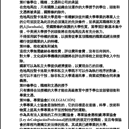
第87條學位，職稱，文憑和公司的承認
在危地馬拉，只有國際上組織合法運作的大學授予的學位，頭銜和
文憑將被承認，國際條約除外。
危地馬拉聖卡洛斯大學是唯一有權解決從外國大學畢業的專業人士
的公司並設定為此目的必須滿足的先決條件，並承認其職稱和文憑
的人[facultada]。受國際條約保護的大學性質。當學習計劃基本集中
後，中美洲大學授予的頭銜將在危地馬拉具有充分效力。
不得採用賦予特權的措施，以損害從事某項職稱的職業或經法律授
權行使該職業的人的特權。
第88條。稅收減免和減免
這些大學無需繳納各種稅費，評估費和會費，沒有任何例外。
對大學，文化或科學機構的捐贈將在評估所得稅之前從淨收入中扣
除。
國家可以為私立大學提供經濟援助，以實現自己的目標。
危地馬拉聖卡洛斯大學和私立大學既不可以作為執行程序的對象，
也可以不進行干預，除非私立大學通過民事，商業或勞動合同承擔
義務。
第89條學位，職稱和文憑的授予
只有獲得合法授權的大學才能在高級教育中授予學位並頒發頭銜和
畢業文憑。
第90條。專業協會[COLEGIACIÓN]
大學專業人士協會是強制性的，它的目標是在道德，科學，技術和
物質上提高大學專業水平並控制他們的運動。
作為具有法人資格的工作[社團]協會，專業協會應根據[專業協會
[Ley deColegiaciónProfesional]的法律]的規定行使職能，並且每個協
會的章程均應獨立於法律的批准。其成員已經畢業的大學。