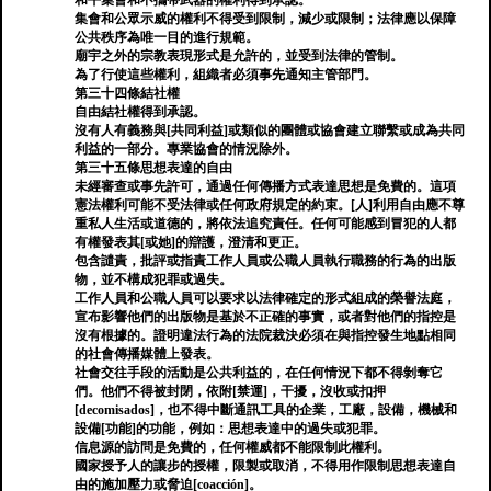
和平集會和不攜帶武器的權利得到承認。
集會和公眾示威的權利不得受到限制，減少或限制；法律應以保障
公共秩序為唯一目的進行規範。
廟宇之外的宗教表現形式是允許的，並受到法律的管制。
為了行使這些權利，組織者必須事先通知主管部門。
第三十四條結社權
自由結社權得到承認。
沒有人有義務與[共同利益]或類似的團體或協會建立聯繫或成為共同
利益的一部分。專業協會的情況除外。
第三十五條思想表達的自由
未經審查或事先許可，通過任何傳播方式表達思想是免費的。這項
憲法權利可能不受法律或任何政府規定的約束。[人]利用自由應不尊
重私人生活或道德的，將依法追究責任。任何可能感到冒犯的人都
有權發表其[或她]的辯護，澄清和更正。
包含譴責，批評或指責工作人員或公職人員執行職務的行為的出版
物，並不構成犯罪或過失。
工作人員和公職人員可以要求以法律確定的形式組成的榮譽法庭，
宣布影響他們的出版物是基於不正確的事實，或者對他們的指控是
沒有根據的。證明違法行為的法院裁決必須在與指控發生地點相同
的社會傳播媒體上發表。
社會交往手段的活動是公共利益的，在任何情況下都不得剝奪它
們。他們不得被封閉，依附[禁運]，干擾，沒收或扣押
[decomisados]，也不得中斷通訊工具的企業，工廠，設備，機械和
設備[功能]的功能，例如：思想表達中的過失或犯罪。
信息源的訪問是免費的，任何權威都不能限制此權利。
國家授予人的讓步的授權，限製或取消，不得用作限制思想表達自
由的施加壓力或脅迫[coacción]。