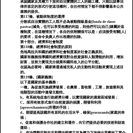
承認國家及其權力下放和自治實體的工人的罷工權。只能以該事法
律所規定的形式行使這項權利，在任何情況下都不得影響基本公共
服務的提供。
第117條。被動班制度的選擇
分散或自治實體的工人既不必為被動階級基金[fonda de clases
pasivas]減免，也可以享受相應的利益，則他們可以[自己]隸屬於這
種制度，在這種情況下，各自的依附關係可以是：必須接受有關[人]
的要求，並命令負責人作出相應的扣除。
第十部分。經濟和社會制度
第118條。經濟和社會制度的原則
危地馬拉共和國的經濟和社會制度基於社會正義原則。
國家有義務指導國民經濟實現對自然資源和人類潛能的利用，增加
財富，並努力實現充分就業和國民收入的公平分配。
在認為必要時，國家將通過補充私人的主動性和活動來實現上述目
的。
第119條。[國家義務]
以下是國家的基本義務：
一種。為促進民族經濟發展，在農業，畜牧業，工業，旅遊業和其
他類型的活動中激發主動性。
b。有系統地促進行政經濟分權，以實現國家的適當區域發展；
C。採用有效形式進行自然資源的保護，開發和利用
[aprovechamiento]所需的手段；
d。期望提高該國所有居民的生活水平，確保[procurando]家庭的幸
福；
e。促進和保護合作社的建立和運作，向它們提供必要的技術和財政
援助；
F。依法獎勵可能在共和國內部建立並為權力下放做出貢獻的工業企