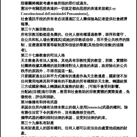
陪審團將獨家考慮本條所指的罪行或過失。
憲法中有關思想表達的一切規定都由思想的表達來規範[Ley
Constitucional deEmisióndel Pensamiento]。
社會通訊手段的所有者必須通過訂立人壽保險為記者提供社會經濟
報導。
第三十六條宗教自由
所有宗教活動都是免費的。任何人都有權通過教學，崇拜和遵守，
在公共和私人場合實踐其[或她]的宗教或信仰，而不受公共秩序的限
制，並應適當尊重等級制度和信徒的尊嚴[其他信仰[信條]的追隨
者]。
第三十七條教會的司法人格
天主教會具有法人資格。其他具有宗教性質的教堂，邪教，實體和
社團將根據其機構的規則獲得對法人資格的承認，政府除出於公共
秩序的原因外，不得否認這一點。
只要國家過去以和平方式擁有的遺產作為天主教遺產，國家便不加
任何費用地將其和平擁有的不動產的所有權歸於天主教。轉讓給第
三方或國家傳統上轉讓給其服務的財產[，]可能不會受到影響。
分配給[目標]進行宗教，教育和社會救助的宗教實體的實際資產，免
徵稅收，評估和捐款。
第38條擁有和持有武器
承認在住所內擁有法律未禁止的個人使用[tenencia]武器的權利。除
有勝任法官下令的案件外，沒有義務移交他們。
攜帶武器的權利得到法律的承認，並受到法律的約束。
第三十九條私有財產
私有財產是人的固有權利。任何人都可以依法自由處置他或她的財
產。