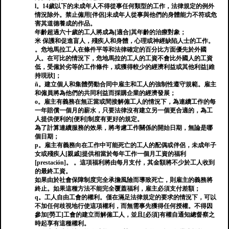
l。14歲以下的未成年人不得從事任何類型的工作，法律規定的例外
情況除外。禁止僱用[伴侶]未成年人從事與他們的身體能力不符或危
害其道德養成的作品。
年齡超過六十歲的工人將成為[適合]其年齡的治療對象；
米 保護和促進盲人，殘疾人和身體，心理或神經缺陷人士的工作。
。危地馬拉工人在條件平等和法律確定的百分比方面優先於外國
人。在可比的情況下，危地馬拉的工人的工資不會比外國人的工資
低，受僱於劣等的工作條件，或獲得較少的經濟利益或其他利益[維
持現狀]；
ñ。建立個人和集體勞動合同中雇主和工人的強制性遵守規範。雇主
和僱員將為他們的共同利益而採購企業的經濟發展；
o。雇主有義務在無正當或間接解僱工人的情況下，為連續工作的每
一年賠償一個月的薪水，只要法律沒有建立另一個更合適的，為工
人提供便利的[便利]制度有更好的規定。
為了計算連續服務的效果，將考慮工作關係的開始日期，無論是哪
個日期；
p。雇主有義務向在工作中可能死亡的工人的配偶或伴侶，未成年子
女或殘疾人[親戚]提供相當於每年工作一個月工資的福利
[prestación]。 。這項福利將由每月支付，其金額將不少於工人收到
的最終工資。
如果由於社會保障制度完全承擔風險而導致死亡，則雇主的義務將
終止。如果這種方法不能完全覆蓋福利，雇主必須支付差額；
q。工人自由工會的權利。僅在滿足法律規定的要求的情況下，可以
不加任何歧視地行使這項權利，而無需事先獲得任何授權。不得因
參加[勞工]工會的建立而解僱工人，並且[必須]有權自通知總督察之
時起享有這種權利。