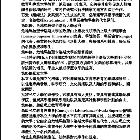
教育和專業大學教育，以及在[[ ]其表現。它將盡其所能促進人類知
識各個領域的研究，並將在研究和解決國家問題方面進行合作。
它受《組織法》及其頒布的法規的約束，必須遵守其指導機構的規
定，名義教授[catedráticos]，其畢業生和學生的代表原則。
第83條。危地馬拉聖卡洛斯大學政府
危地馬拉聖卡洛斯大學的政府由上級校長領導的上級大學理事會
[Consejo Superior Universitario]負責。學院院長；專業協會[colegio]
的代表，畢業於危地馬拉聖卡洛斯大學，與每個系相對應；每個系
的名義教授和學生。
第84條。危地馬拉聖卡洛斯大學的預算撥款
一項特定的[私人]預算撥款對應於危地馬拉聖卡洛斯大學[即]不少於
該州普通收入總預算的5％，該預算必須產生足夠的預算增長，以應
付該國的增長。學生人數或學歷水平的提高。
第85條私立大學
私立大學是獨立的機構，它對應國家私立高等教育的組織和發展，
以促進專業發展，科學研究，文化傳播以及人類的學習和解決。國
家問題。
批准私立大學的運作後，它將具有法人資格，並具有創建其學院和
學院，發展其學術和教學活動以及製定其計劃和學習計劃的自由。
第86條。超級私立教育理事會
高級私立教育理事會[Consejo de laEnseñanzaPrivada Superior]的職
能將是維持私立大學的學術水平而不損害其獨立性，並授權建立新
的大學；它由來自危地馬拉聖卡洛斯大學的兩名代表，來自私立大
學的兩名代表和由在任何大學中不擔任任何職務的專業學院院長選
舉產生的一名代表組成。
輪值主席將輪流擔任。法律將對此事作出規定。