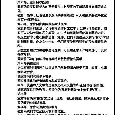
第72條。教育目標[定義]
教育的首要目標是人的整體發展，對現實的了解以及民族和普遍文
化。
教育，指導，社會發展以及《共和國憲法》和人權的系統教學被宣
布符合國家利益。
第73條。教育自由與國家的經濟援助
家庭是教育的來源，父母有權選擇對未成年子女進行什麼教育。國
家可以資助免費的私立教育中心，法律將規範與此事有關的內容。
私立教育中心應在國家監督下運作。他們有義務至少履行[官方]學習
計劃和計劃。作為文化中心，他們將享受所有類型的稅收和評估免
稅。
宗教教育在官方機構中是可選的，可以在正常工作時間進行，沒有
任何歧視。
國家將不加任何歧視地為維持宗教教育做出貢獻。
第74條義務教育
居民有權利和義務在法律規定的年齡範圍內接受初等，學前，小學
和基礎教育。
國家提供的教育是免費的。
國家將提供和促進獎學金和教育學分。
科學，技術和人文教育是國家必須永久指導和發展[目標]的目標。
國家應促進特殊教育，多樣化的[教育]和課外的[校外] [教育]。
第75條
宣布掃盲為[有]國家緊迫性，這是一項社會義務。國家將組織所有必
要的資源並加以推廣。
第76條。教育制度與雙語教育
教育系統的管理必須分散和區域化。