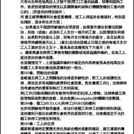
只有出生時危地馬拉人才能干預[勞工]工會的組織，領導和諮詢工
作。政府技術援助的情況以及國際條約或執行機關授權的工會內部
公約[，]所提供的情況除外；
河 建立經濟機構和社會監督機構，使工人得益於各種福利，特別是
在殘疾，退休和生存方面；
s。如果雇主不能證明解僱的合理原因，如果案件應在初審法院解
決，則他（或她）必須向工人支付一個月的工資，以賠償損失和損
失，如果對判決提出上訴，則每月支付兩個月的薪水，並且如果法
律程序持續兩個月以上，[雇主]必須在該截止日期之後的每個月支付
工人工資的百分之五十，最高為在這種情況下六個月；和
t。國家將參加與勞工事務有關的國際或地區協議和條約，並為工人
提供更好的條件保護。
在這種情況下，上述協議和條約中確定的內容將被視為危地馬拉共
和國工人享有的最低限度權利的一部分。
第103條。勞動法的保護
規範雇主與工人之間關係的法律是和解性的，對工人的保護性法
律，將涉及所有相關的經濟和社會因素。對於農業工作[]，法律將特
別考慮他們的需要和執行工作的區域。
與[工作]活動有關的所有衝突均受特定的[私人]管轄。法律將建立與
該管轄區相對應的規範，並由負責[encargadas]的機關付諸實踐。
第104條：罷工[HUELGA]和停工[PARO]的權利
在所有調解程序都用儘後，依法行使罷工和停工的權利得到承認。
這些權利只能出於經濟社會秩序的原因而行使。法律應規定不允許
罷工和停工的情況和情況。
第105條：工人的住房
國家將通過特定實體支持住房綜合體的規劃和建設，建立適當的籌