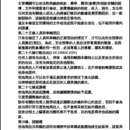
主管機關可以依法對與繳納稅款，費率，費用[會費]和捐款有關的賬
簿，文件和檔案進行修改。披露應繳納的稅款，收入，損失，支出和
任何其他有關個人或法人的經修訂帳目的數據是應受懲罰的，但一般
餘額除外，該餘額是根據法律規定發布的。
違反本條規定而獲得的文件或信息既不能產生信任，也不能用作審判
的證據。
第二十五條人員和車輛登記
只有在確定了人員和車輛的正當理由的情況下，才可以由安全部隊的
人員擬定[登記]。為此，安全部隊的人員必須穿著適當的製服，並與
被徵募的對象屬於同一性別，必須尊重人的尊嚴，隱私和禮節。
第二十六條行動自由[LOCOMOCIÓN]
任何人都有自由進入，停留，過境和離開本國領土以及更改住所或住
所的自由，沒有法律規定的其他限制。
危地馬拉人不得被放逐或禁止進入該國領土，也不得被剝奪護照或其
他身份證件。
危地馬拉人可以在不滿足簽證要求的情況下進出該國。
法律將確定那些違反此規定的人應承擔的責任。
第二十七條庇護權
危地馬拉承認庇護權，並根據國際慣例給予庇護。
引渡受國際條約規定。
除非有關於危害人類罪或違反國際法的條約和公約規定，否則不會為
政治罪行而引渡危地馬拉人，也不會將其移交給外國政府。
從政治領土上驅逐政治難民將不予批准，目的地是尋求他或她的國
家。
第28條。請願權
危地馬拉共和國的居民有權將申訴單獨或集體地移交給當局，該當局