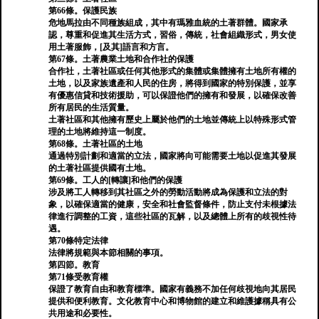
第66條。保護民族
危地馬拉由不同種族組成，其中有瑪雅血統的土著群體。國家承
認，尊重和促進其生活方式，習俗，傳統，社會組織形式，男女使
用土著服飾，[及其]語言和方言。
第67條。土著農業土地和合作社的保護
合作社，土著社區或任何其他形式的集體或集體擁有土地所有權的
土地，以及家族遺產和人民的住房，將得到國家的特別保護，並享
有優惠信貸和技術援助，可以保證他們的擁有和發展，以確保改善
所有居民的生活質量。
土著社區和其他擁有歷史上屬於他們的土地並傳統上以特殊形式管
理的土地將維持這一制度。
第68條。土著社區的土地
通過特別計劃和適當的立法，國家將向可能需要土地以促進其發展
的土著社區提供國有土地。
第69條。工人的[轉讓]和他們的保護
涉及將工人轉移到其社區之外的勞動活動將成為保護和立法的對
象，以確保適當的健康，安全和社會監督條件，防止支付未根據法
律進行調整的工資，這些社區的瓦解，以及總體上所有的歧視性待
遇。
第70條特定法律
法律將規範與本節相關的事項。
第四節。教育
第71條受教育權
保證了教育自由和教育標準。國家有義務不加任何歧視地向其居民
提供和便利教育。文化教育中心和博物館的建立和維護據稱具有公
共用途和必要性。