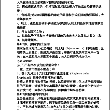
人未在法律規定的範圍和限制內開采的水域。
C。構成國家遺產的，包括市政當局以及權力下放或自治實體的遺
產；
d。危地馬拉法律或國際條約確定的延伸和形式的陸地海洋區域，大
陸架和領空；
e。底土，碳氫化合物和礦物的沉積物以及底土的任何其他有機或無
機物質；
F。考古古蹟和文物；
G。法律賦予下放和自治實體的財政和市政收入以及私人收入；和
H。無線電頻率。
第122條。[國家]領土儲備
國家保留沿海洋三公里長的一塊土地（faja terrestre）的統治權，從
潮汐的上界算起；圍繞湖岸兩百米；每條可通航的河流兩岸一百
米；在水源和泉水周圍五十米處，向人口稠密的地方供水
[poblaciones]。
[以下]不包括在規定的儲備金中：
一種。位於市區的不動產；和
b。在十九月三十六日之前在財產註冊處（Registro de la
Propiedad）註冊的擁有權利的資產。
外國人將需要行政長官的授權，以取得所有權，但上述兩個段落除
外的不動產。當涉及宣佈為國家古蹟的財產時，或者當它們位於一
組古蹟中時，國家在所有權的任何轉讓中均享有特權。
第123條邊界條帶的限制
從分界線開始，只有危地馬拉的原住民或其成員具有相同的素質，
才能擁有和擁有不動產，該不動產沿邊界位於十五公里寬的條帶
中。不包括城市財產和在156年3月1日之前註冊過所有權的財產。