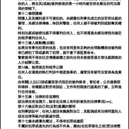
份的人，將在其[或她]被拘留後的第一小時內被安排在最近的司法當
局的管轄下。
第十二條辯護權
辯護人及其權利是不可侵犯的。未經勝任和事先成立的法官和法庭的
審理，未經法律傳喚，聆訊和擊敗，任何人都不得被判刑或剝奪其權
利。
特別法庭或秘密法庭不得審判任何人，也不得通過未經法律預先確定
的程序審判任何人。
第十三條入獄動機[自動]
如果沒有事先犯罪的信息，也沒有同意有足夠的合理動機相信被拘留
者已經犯了罪或參與了犯罪，就不會下達監禁命令。
警察當局不得在社交傳播媒體之前向任何未曾接受過主管法庭調查的
人介紹辦公室。
第14條。無罪推定和程序公開
任何人在適當的執行判決中都是無辜的，儘管沒有被司法宣佈為負責
任。
由有關[人]以口頭或書面形式指定的被拘留者，冒犯者，公共服務部
和律師，有權親自對所有訴訟，文件和刑期進行認真的了解。立即進
行任何保留。
第十五條：法律的非追溯性
該法律沒有追溯力，除非在法律上有利於被告的法律事項[reo]。
第十六條反對自己和[反對]親屬的聲明
在刑事訴訟中，任何人都沒有義務對自己，其配偶或有法律同盟的人
或在法律等級內的親戚作證。
第十七條未經優先權法，不得有犯罪或處罰
不屬於犯罪或過失的行為或不作為，應由[在犯罪發生之前]受法律懲