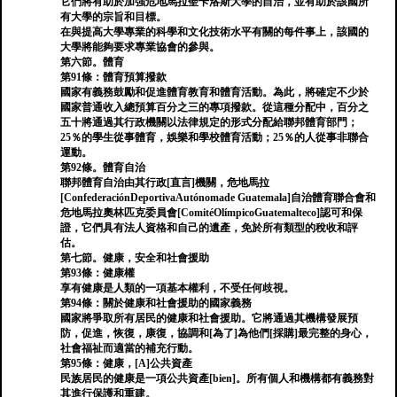
它們將有助於加強危地馬拉聖卡洛斯大學的自治，並有助於該國所
有大學的宗旨和目標。
在與提高大學專業的科學和文化技術水平有關的每件事上，該國的
大學將能夠要求專業協會的參與。
第六節。體育
第91條：體育預算撥款
國家有義務鼓勵和促進體育教育和體育活動。為此，將確定不少於
國家普通收入總預算百分之三的專項撥款。從這種分配中，百分之
五十將通過其行政機關以法律規定的形式分配給聯邦體育部門；
25％的學生從事體育，娛樂和學校體育活動；25％的人從事非聯合
運動。
第92條。體育自治
聯邦體育自治由其行政[直言]機關，危地馬拉
[ConfederaciónDeportivaAutónomade Guatemala]自治體育聯合會和
危地馬拉奧林匹克委員會[ComitéOlímpicoGuatemalteco]認可和保
證，它們具有法人資格和自己的遺產，免於所有類型的稅收和評
估。
第七節。健康，安全和社會援助
第93條：健康權
享有健康是人類的一項基本權利，不受任何歧視。
第94條：關於健康和社會援助的國家義務
國家將爭取所有居民的健康和社會援助。它將通過其機構發展預
防，促進，恢復，康復，協調和[為了]為他們[採購]最完整的身心，
社會福祉而適當的補充行動。
第95條：健康，[A]公共資產
民族居民的健康是一項公共資產[bien]。所有個人和機構都有義務對
其進行保護和重建。