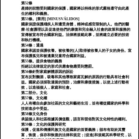
第52條
產婦的狀態受到國家的保護，國家將以特殊的形式嚴格遵守由此產
生的權利和義務。
第53條。[禁用] [MINUSVÁLIDOS]
國家保證保護殘疾人和遭受身體，精神或感官限制的人。他們的醫
療-社會護理以及促進使他們的康復和完全融入社會的政策和服務的
宣傳被宣布符合國家利益。法律將規範此事，並將建立必要的技術
和執行機構。
第54條：通過
國家承認並保護收養。被收養的[人]取得被收養人的子女的身份。宣
布保護孤兒和被遺棄兒童符合國家利益。
第55條。提供食物的義務
拒絕以法律規定的形式供應食物應受到懲罰。
第56條針對家庭解體原因的訴訟
宣布反對酗酒，吸毒和其他導致家庭瓦解的原因的行動具有社會利
益。國家必須採取適當的預防，治療和康復措施，以使上述行動有
效，以造福個人，家庭和社會。
第二部分。文化
第57條。文化權
人人有權自由參加社區的文化和藝術生活，並有權從國家的科學和
技術進步中受益。
第58條文化身份
承認個人和社區根據其價值觀，語言和習俗對其文化特性的權利。
第59條：文化的保護與研究
保護，促進和傳播民族文化是國家的首要義務；頒布有助於其豐
富，恢復，保存和恢復的法律和規定；[促進]和規範其科學研究，以