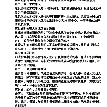
國家必須創造和促進條件，以準確實現本條[perceptuado]的規定。
第二十條：未成年人
違反法律的未成年人是不可歸咎的。他們的治療必須針對適合兒童和
青少年的整體教育。
違反刑法的未成年人將得到專門機構和人員的協助。沒有理由將他們
關押在打算供成年人使用的刑罰中心或[拘留]中心。一部具體的法律
將規範此事。
第21條對公職人員或僱員的製裁
根據法律對前兩條的規定下達命令或執行命令的公職人員或僱員或其
他人員，將立即從其辦公室[貨物]中移走[目的地]。 （視情況而
定），並且喪失擔任任何公職或工作的資格。
保管人對被拘留或監禁的人不當使用措施或武器的，將根據《刑法》
追究責任。在這種情況下所犯的罪行是無可辯駁的。
第22條刑罰記錄
刑法和警察記錄不會導致人們在行使權利時受到本《憲法》和共和國
法律所保障的限制，除非受法律限製或以[確定]的最後判決為限，並
在其中建立術語。
第二十三條房屋的隱匿性
住所是不可侵犯的。未經居住居民的許可，任何人都不得侵入其他人
的住房，除非有主管法官的書面命令明確規定了勤勉的理由，並且不
得在六小時或十八小時之後。盡職調查將始終在有興趣的一方或其代
表[mandatario]在場的情況下進行。
第24條。函件，文件和書的保密性
任何人，其[或她]文件和書籍的通信都是不可侵犯的。只能根據勝任
的法官所決定的堅定決議並依法辦理手續才能對它們進行檢查或扣
押。通訊，電話，無線電和電報通信以及現代技術其他產品的保密性
得到保證。