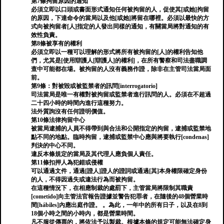
第7條拘留原因的通知
必須立即以口頭或書面形式通知任何被拘留的人，促使其[或她]拘留
的原因，下達命令的當局以及他[或她]將留在哪裡。必須以最快的方
式向被拘留者[人]指定的人發出同樣的通知，有關當局將對通知的有
效性負責。
第8條被享有的權利
必須立即以一種可以理解的形式將所有被拘留的[人]的權利告知他
們，尤其是[使用辯護人[辯護人]的權利]，在所有警察和司法盡職調
查中可能都在場。被拘留的人沒有義務作證，除非在主管司法當局面
前。
第9條：對被毀或被監禁者的訊問[interrogatorio]
司法當局是唯一有權對被拘留或監禁者進行訊問的人。必須在不超過
二十四小時的時間內進行這種努力。
法外質詢沒有任何證明價值。
第10條法律拘留中心
被當局逮捕的人員不得帶到與合法和公開指定的拘留，逮捕或監禁地
點不同的地點。臨時拘留，逮捕或監禁中心應與將要執行[condenas]
判決的中心不同。
違反本條規定的當局及其代理人應負個人責任。
第11條扣押人為犯錯或侵權
可以通過文件，通過[證人]證人的證詞或通過[其]本身權限確定身份
的人，不得因過失或違法行為而被拘留。
在這種情況下，在相應制裁的處罰下，主管當局將限制其職責
[cometido]向主管法官報告證據並警告犯罪者，在隨後的48個營業時
間[hábiles]內應出庭作證。 。為此，一年中的所有日子，以及在8到
18個小時之間的小時內，都是營業時間。
凡不服從傳票的，將依法予以製裁。根據本條的規定可能無法確定身