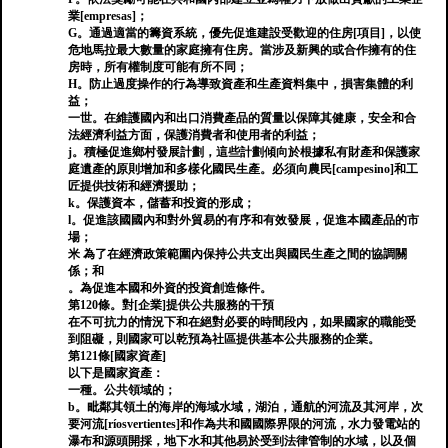
業[empresas]；
G。通過適當的籌資系統，優先促進建設受歡迎的住房[項目]，以使
危地馬拉最大數量的家庭擁有住房。當涉及新興的或合作擁有的住
房時，所有權制度可能有所不同；
H。防止過度操作的行為導致資產和生產資料集中，損害集體的利
益；
一世。在維護國內和出口消費產品的質量以保障其健康，安全和合
法經濟利益方面，保護消費者和使用者的利益；
j。積極促進鄉村發展計劃，這些計劃傾向於根據私有財產和保護家
庭遺產的原則增加和多樣化國民生產。必須向農民[campesino]和工
匠提供技術和經濟援助；
k。保護資本，儲蓄和投資的形成；
l。促進該國國內和對外貿易的有序和有效發展，促進本國產品的市
場；
米 為了在經濟政策範圍內保持公共支出與國民生產之間的協調關
係；和
。為促進本國和外資的投資創造條件。
第120條。對[企業]提供公共服務的干預
在不可抗力的情況下和在絕對必要的時間段內，如果國家的職能受
到阻礙，則國家可以乾預為社區提供基本公共服務的企業。
第121條[國家資產]
以下是國家資產：
一種。公共領域的；
b。毗鄰其領土的海岸的海域水域，湖泊，通航的河流及其河岸，次
要河流[ríosvertientes]和作為共和國國際界限的河流，水力發電站的
瀑布和源頭開採，地下水和其他易於受到法律管制的水域，以及個