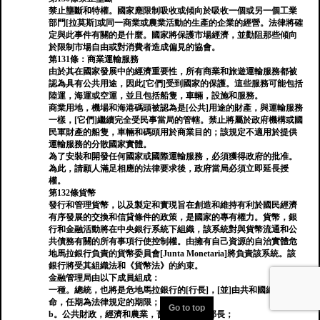
禁止壟斷和特權。國家應限制吸收或傾向於吸收一個或另一個工業
部門[拉莫斯]或同一商業或農業活動的生產的企業的經營。法律將確
定與此事件有關的是什麼。國家將保護市場經濟，並勸阻那些傾向
於限制市場自由或對消費者造成偏見的協會。
第131條：商業運輸服務
由於其在國家發展中的經濟重要性，所有商業和旅遊運輸服務都被
認為具有公共用途，因此[它們]受到國家的保護。這些服務可能包括
陸運，海運或空運，並且包括船隻，車輛，設施和服務。
商業用地，機場和海港碼頭被認為是[公共]用途的財產，與運輸服務
一樣，[它們]繼續完全受民事當局的管轄。禁止將屬於政府機構或國
民軍財產的船隻，車輛和碼頭用於商業目的；該規定不適用於提供
運輸服務的分散國家實體。
為了安裝和開發任何國家或國際運輸服務，必須獲得政府的批准。
為此，請願人滿足相應的法律要求後，政府當局必須立即延長授
權。
第132條貨幣
發行和管理貨幣，以及製定和實現旨在創造和維持有利於國民經濟
有序發展的交換和信貸條件的政策，是國家的專有權力。貨幣，銀
行和金融活動將在中央銀行系統下組織，該系統對與貨幣流通和公
共債務有關的所有事項行使控制權。由擁有自己資源的自治實體危
地馬拉銀行負責的貨幣委員會[Junta Monetaria]將負責該系統。該
銀行將受其組織法和《貨幣法》的約束。
金融管理局由以下成員組成：
一種。總統，也將是危地馬拉銀行的[行長]，[並]由共和國總統任
命，任期為法律規定的期限；
Go to top
b。公共財政，經濟和農業，畜牧業和糧食部長；