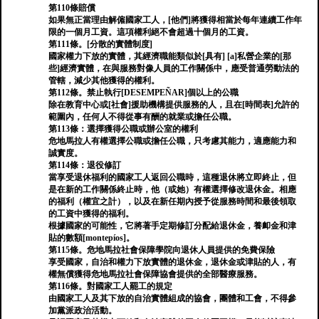
第110條賠償
如果無正當理由解僱國家工人，[他們]將獲得相當於每年連續工作年
限的一個月工資。這項權利絕不會超過十個月的工資。
第111條。[分散的實體制度]
國家權力下放的實體，其經濟職能類似於[具有] [a]私營企業的[那
些]經濟實體，在與服務對像人員的工作關係中，應受普通勞動法的
管轄，減少其他獲得的權利。
第112條。禁止執行[DESEMPEÑAR]個以上的公職
除在教育中心或[社會]援助機構提供服務的人，且在[時間表]允許的
範圍內，任何人不得從事有酬的就業或擔任公職。
第113條：選擇獲得公職或辦公室的權利
危地馬拉人有權選擇公職或擔任公職，只考慮其能力，適應能力和
誠實度。
第114條：退役修訂
當享受退休福利的國家工人返回公職時，這種退休將立即終止，但
是在新的工作關係終止時，他（或她）有權選擇修改退休金。相應
的福利（權宜之計），以及在新任期內授予從服務時間和最後領取
的工資中獲得的福利。
根據國家的可能性，它將著手定期修訂分配給退休金，養卹金和津
貼的數額[montepíos]。
第115條。危地馬拉社會保障學院向退休人員提供的免費保險
享受國家，自治和權力下放實體的退休金，退休金或津貼的人，有
權無償獲得危地馬拉社會保障協會提供的全部醫療服務。
第116條。對國家工人罷工的規定
由國家工人及其下放的自治實體組成的協會，團體和工會，不得參
加黨派政治活動。