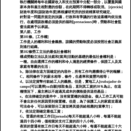
執行機關將每年在國家收入和支出預算中分配一部分，以覆蓋與國
家本身和雇主相對應的份額，在此期間不得轉移或取消。 [ejercicio]
財政年度和[該財政年度]將根據研究所的技術精算研究確定。
針對這一問題所規定的決議，行政和有爭議的行政追索權均依法進
行。在處理該政權必須提供的福利[prestaciones]時，勞動和社會監
督法庭將予以承認。
第八節。工作
第101條。[工作權]
工作是人的權利和社會義務。該國的勞動制度必須按照社會正義原
則進行組織。
第102條勞工立法的最低社會權利
構成勞動立法以及法庭和[當局]活動的基礎的最低社會權利是：
一種。自由選擇工作的權利和令人滿意的經濟條件，保證工人及其
家庭有尊嚴的生活；
b。除法律在這方面確定的內容外，所有工作均應獲得公平的報酬；
C。相同條件下的薪水相等，條件，生產率和資歷均相等；
d。以法定貨幣付款給工人的義務。但是，實地工人[trabajador de
campo]可以選擇[su自願]領取食品，直到其工資的30％為止。在這
種情況下，雇主將以不超過其成本的價格提供這些產品；
e。在法律確定的案件中，沒有留置權的保證金。個人工作工具可能
不會出於任何原因受到留置權。但是，為了保護工人的家庭並通過
司法命令，可以保留部分工資並將其提供給相應的[當事方]；
F。依法定期確定最低工資；
G。普通的有效工作日[jornada]每天不能超過八小時，每週不能超
過四十四小時，僅相當於支付工資的四十八小時。
夜班的普通有效工作日每天不能超過六小時，每週不能超過三十六