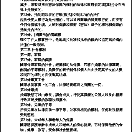
減少，限製或扭曲憲法保障的權利的法律和政府規定或[其他]令在法
律上是無效的。
第45條。抵制犯罪者的行動[抵抗]和抵抗力的合法性
起訴侵犯人權行為是公開的，可以通過簡單的譴責來行使，而沒有
任何保證或手續。人民對保護和捍衛《憲法》賦予的權利和保障的
抵抗是合法的。
第46條。[國際法]的管轄權
確立了在人權事務中，危地馬拉批准和批准的條約和協定高於國內
法[]的一般原則。
第二章 社會權利
第一節。家庭
第47條。家庭的保護
國家保障家庭的社會，經濟和司法保護。它將在婚姻的法律基礎，
配偶的平等權利，負責任的親子關係和個人自由決定其子女的人數
和間距的權利方面促進其組織。
第48條事實工會
國家承認事實上的工會，法律將規範與之有關的一切。
第49條婚姻
婚姻狀態可以由市長，議會成員，行使其職能的公證人以及由相應
行政當局授權的教職牧師批准。
第50條。兒童的平等
所有兒童在法律面前一律平等，並享有相同的權利。任何歧視都應
受到懲罰。
第51條。未成年人和老年人的保護
國家將保護年齡未成年人和老年人的身心健康。它將保障他們的食
物，健康，教育，安全和社會監督權。