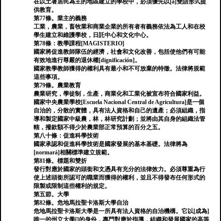
在以土著居民為主的地區建立的學校中，必須優先以[a]雙語形式提
供教育。
第77條。業主的義務
工業，農業，畜牧業和商業企業的所有者有義務依法為工人和在校
學生建立和維護學校，日託中心和文化中心。
第78條：教學課程[MAGISTERIO]
國家將促進教師隊伍的經濟，社會和文化改善，包括使他們有可能
有效地進行尊嚴的退休權[dignificación]。
國家教學教師獲得的權利具有最小和不可放棄的特徵。法律將規範
這些事項。
第79條。農業教育
農業研究，學徒制，生產，商業化和工業化被宣布符合國家利益。
國家中央農業學校[Escuela Nacional Central de Agricultura]是一個
自治的，分散的實體，具有法人資格和自己的遺產；必須組織，指
導和製定國家中級農，林，林研究計劃；並將由其自身的組織法管
轄，撥款額不得少於農業部正常預算的百分之五。
第八十條：促進科學技術
國家承認和促進科學技術是國家發展的基本基礎。法律將為
[normará]相關標準建立規範。
第81條。標題和雙折
發行對應於國家的頭銜和文憑具有充分的法律效力。必須尊重為行
使上述頭銜所認可的職業而獲得的權利，並且不得發布任何形式的
限製或限制這些權利的規定。
第五節。大學
第82條。危地馬拉聖卡洛斯大學自治
危地馬拉聖卡洛斯大學是一所具有法人資格的自治機構。它以[成為]
唯一的州立大學[]的身份，專門對應於指導，組織和發展國家的高等