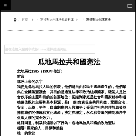
首頁
憲標對比全球法規資料庫
憲標對比全球憲法
瓜地馬拉共和國憲法
危地馬拉1985（1993年修訂）
前言
稱呼上帝的名字
我們是危地馬拉人民的代表，他們是自由和民主選舉產生的，他們聚
集在全國製憲議會，其目的是通過法律和政治組織國家。確認人是社
會秩序的主題和目的的首要地位；認識到家庭是社會和國家精神和道
德價值觀的主要和基本起源，是[一個]負責促進共同利益，鞏固合法，
安全，正義，平等，自由制度的人與和平；受我們祖先的理想啟發並
擁抱我們的傳統和文化遺產；決定在穩定，永久和普遍的體制秩序中
促進人權的完全效力，
絕對同意，制裁和煽動以下行為：危地馬拉共和國的政治憲法
標題I.國家的人，目標和義務
唯一的章節