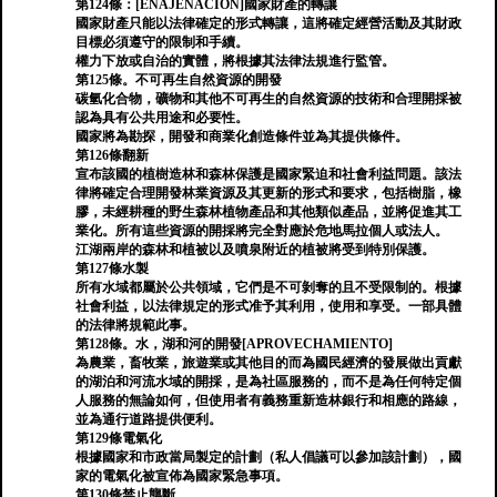
第124條：[ENAJENACIÓN]國家財產的轉讓
國家財產只能以法律確定的形式轉讓，這將確定經營活動及其財政
目標必須遵守的限制和手續。
權力下放或自治的實體，將根據其法律法規進行監管。
第125條。不可再生自然資源的開發
碳氫化合物，礦物和其他不可再生的自然資源的技術和合理開採被
認為具有公共用途和必要性。
國家將為勘探，開發和商業化創造條件並為其提供條件。
第126條翻新
宣布該國的植樹造林和森林保護是國家緊迫和社會利益問題。該法
律將確定合理開發林業資源及其更新的形式和要求，包括樹脂，橡
膠，未經耕種的野生森林植物產品和其他類似產品，並將促進其工
業化。所有這些資源的開採將完全對應於危地馬拉個人或法人。
江湖兩岸的森林和植被以及噴泉附近的植被將受到特別保護。
第127條水製
所有水域都屬於公共領域，它們是不可剝奪的且不受限制的。根據
社會利益，以法律規定的形式准予其利用，使用和享受。一部具體
的法律將規範此事。
第128條。水，湖和河的開發[APROVECHAMIENTO]
為農業，畜牧業，旅遊業或其他目的而為國民經濟的發展做出貢獻
的湖泊和河流水域的開採，是為社區服務的，而不是為任何特定個
人服務的無論如何，但使用者有義務重新造林銀行和相應的路線，
並為通行道路提供便利。
第129條電氣化
根據國家和市政當局製定的計劃（私人倡議可以參加該計劃），國
家的電氣化被宣佈為國家緊急事項。
第130條禁止壟斷