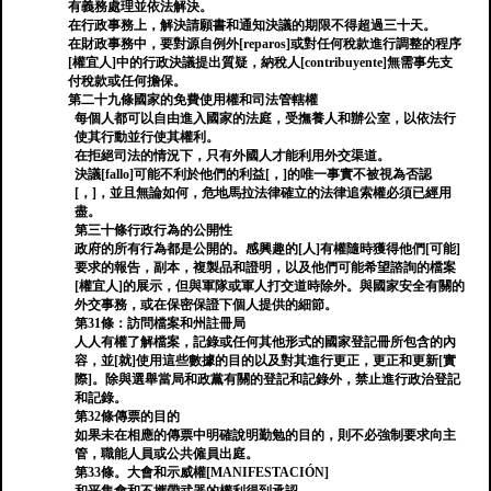
有義務處理並依法解決。
在行政事務上，解決請願書和通知決議的期限不得超過三十天。
在財政事務中，要對源自例外[reparos]或對任何稅款進行調整的程序
[權宜人]中的行政決議提出質疑，納稅人[contribuyente]無需事先支
付稅款或任何擔保。
第二十九條國家的免費使用權和司法管轄權
每個人都可以自由進入國家的法庭，受撫養人和辦公室，以依法行
使其行動並行使其權利。
在拒絕司法的情況下，只有外國人才能利用外交渠道。
決議[fallo]可能不利於他們的利益[，]的唯一事實不被視為否認
[，]，並且無論如何，危地馬拉法律確立的法律追索權必須已經用
盡。
第三十條行政行為的公開性
政府的所有行為都是公開的。感興趣的[人]有權隨時獲得他們[可能]
要求的報告，副本，複製品和證明，以及他們可能希望諮詢的檔案
[權宜人]的展示，但與軍隊或軍人打交道時除外。與國家安全有關的
外交事務，或在保密保證下個人提供的細節。
第31條：訪問檔案和州註冊局
人人有權了解檔案，記錄或任何其他形式的國家登記冊所包含的內
容，並[就]使用這些數據的目的以及對其進行更正，更正和更新[實
際]。除與選舉當局和政黨有關的登記和記錄外，禁止進行政治登記
和記錄。
第32條傳票的目的
如果未在相應的傳票中明確說明勤勉的目的，則不必強制要求向主
管，職能人員或公共僱員出庭。
第33條。大會和示威權[MANIFESTACIÓN]