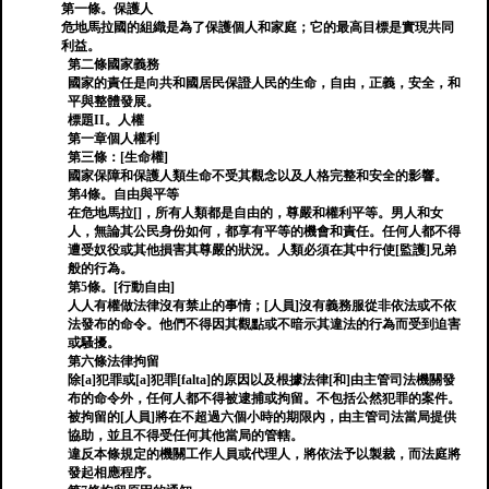
第一條。保護人
危地馬拉國的組織是為了保護個人和家庭；它的最高目標是實現共同
利益。
第二條國家義務
國家的責任是向共和國居民保證人民的生命，自由，正義，安全，和
平與整體發展。
標題II。人權
第一章個人權利
第三條：[生命權]
國家保障和保護人類生命不受其觀念以及人格完整和安全的影響。
第4條。自由與平等
在危地馬拉[]，所有人類都是自由的，尊嚴和權利平等。男人和女
人，無論其公民身份如何，都享有平等的機會和責任。任何人都不得
遭受奴役或其他損害其尊嚴的狀況。人類必須在其中行使[監護]兄弟
般的行為。
第5條。[行動自由]
人人有權做法律沒有禁止的事情；[人員]沒有義務服從非依法或不依
法發布的命令。他們不得因其觀點或不暗示其違法的行為而受到迫害
或騷擾。
第六條法律拘留
除[a]犯罪或[a]犯罪[falta]的原因以及根據法律[和]由主管司法機關發
布的命令外，任何人都不得被逮捕或拘留。不包括公然犯罪的案件。
被拘留的[人員]將在不超過六個小時的期限內，由主管司法當局提供
協助，並且不得受任何其他當局的管轄。
違反本條規定的機關工作人員或代理人，將依法予以製裁，而法庭將
發起相應程序。