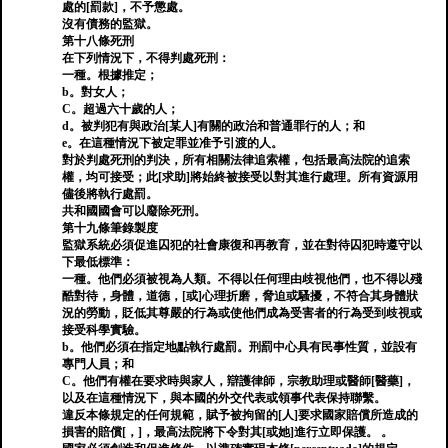
處的[罰款]，不予懲處。
沒有債務的監獄。
第十八條死刑
在下列情況下，不得判處死刑：
一種。根據推定；
b。對女人；
C。超過六十歲的人；
d。被判犯有與政治[某人]有關的政治和普通罪行的人；和
e。在這種情況下被定罪並准予引渡的人。
對於判處死刑的判決，所有相關法律追索權，包括最高法院的追索
權，均可接受；此[求助]將始終被接受以對其進行處理。所有資源用
儘後將執行處罰。
共和國國會可以廢除死刑。
第十九條筆錄製度
監獄系統必須促進囚犯的社會康復和再教育，並在對待囚犯時遵守以
下最低標準：
一種。他們必須被視為人類。不得以任何理由歧視他們，也不得以殘
酷對待，身體，道德，[或]心理折磨，脅迫或騷擾，不符合其身體狀
況的勞動，貶低其尊嚴的行為或使他們成為受害者的行為受到歧視或
接受科學實驗。
b。他們必須在指定地點執行處罰。刑罰中心具有民事性質，並設有
專門人員；和
C。他們有權在要求時與家人，辯護律師，宗教助理或醫師[醫藥]，
以及在這種情況下，與本國的外交代表或領事代表保持聯繫。
違反本條規定的任何規範，賦予被拘留的[人]要求國家賠償所造成的
損害的賠償[，]，最高法院將下令對其[或她]進行立即保護。 。