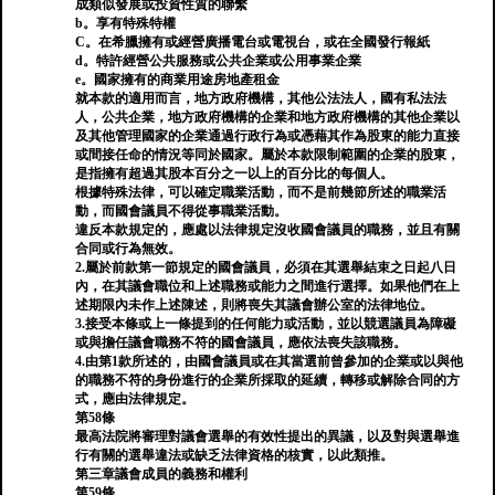
成類似發展或投資性質的聯繫
b。享有特殊特權
C。在希臘擁有或經營廣播電台或電視台，或在全國發行報紙
d。特許經營公共服務或公共企業或公用事業企業
e。國家擁有的商業用途房地產租金
就本款的適用而言，地方政府機構，其他公法法人，國有私法法
人，公共企業，地方政府機構的企業和地方政府機構的其他企業以
及其他管理國家的企業通過行政行為或憑藉其作為股東的能力直接
或間接任命的情況等同於國家。屬於本款限制範圍的企業的股東，
是指擁有超過其股本百分之一以上的百分比的每個人。
根據特殊法律，可以確定職業活動，而不是前幾節所述的職業活
動，而國會議員不得從事職業活動。
違反本款規定的，應處以法律規定沒收國會議員的職務，並且有關
合同或行為無效。
2.屬於前款第一節規定的國會議員，必須在其選舉結束之日起八日
內，在其議會職位和上述職務或能力之間進行選擇。如果他們在上
述期限內未作上述陳述，則將喪失其議會辦公室的法律地位。
3.接受本條或上一條提到的任何能力或活動，並以競選議員為障礙
或與擔任議會職務不符的國會議員，應依法喪失該職務。
4.由第1款所述的，由國會議員或在其當選前曾參加的企業或以與他
的職務不符的身份進行的企業所採取的延續，轉移或解除合同的方
式，應由法律規定。
第58條
最高法院將審理對議會選舉的有效性提出的異議，以及對與選舉進
行有關的選舉違法或缺乏法律資格的核實，以此類推。
第三章議會成員的義務和權利
第59條