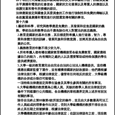
和平等的方式傳遞信息和新聞報導以及文學和藝術作品，以確保質量
水平廣播和電視的社會使命，國家的文化發展以及尊重人的價值以及
保護兒童和青年所授權的節目。
法律應當規定與國會及其委員會的工作進行強制性和免費的傳輸以及
各政黨通過廣播和電視進行的競選宣傳有關的事項。
第十六條
1.藝術和科學，研究與教學應是免費的，其發展和促進是國家的義
務。學術自由和教學自由不應免除任何人對憲法的效忠義務。
2.教育是國家的基本任務，其目標是對希臘人進行道德，智力，專
業和身體方面的訓練，發展民族和宗教意識，並將其形成為自由負
責的公民。
3.義務教育的年數不得少於九年。
4.所有希臘人都有權在國家教育機構接受各級免費教育。國家應根
據自己的能力，向有獨到之處的人以及需要幫助或特殊保護的學生
提供經濟援助。
5.大學一級的教育應完全由完全自治的公法法人機構提供。這些機
構應在國家監督下運作，並有權獲得國家的財政援助；他們應根據
法律法規行事。根據法律規定，儘管有任何相反的規定，大學級機
構的合併或分裂仍可能發生。
一項特殊法律應規定與學生協會及其學生參與有關的所有事項。
6.大學級機構的教授應為公職人員。其餘的教學人員在法律規定的
條件下同樣履行公共職能。各自機構的章程應界定與上述所有狀況
有關的事項。
除非合法終止第88條第4款所規定的條件，並且由大多數最高司法工
作人員組成的理事會作出決定，否則大學級機構的教授不得在合法
終止其任期之前被解僱，根據法律規定。
大學機構教授的退休年齡由法律規定；在該法律頒布之前，現役教