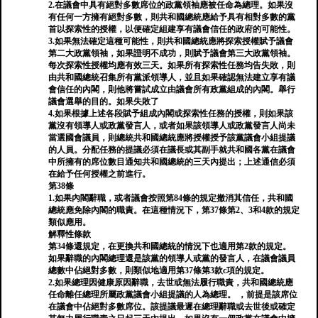
2.在議會中具有絕對多數席位的政黨領袖應被任命為總理。如果沒
有任何一方擁有絕對多數，則共和國總統應給予具有相對多數的黨
首以探索性的授權，以便確定組建享有議會信任的政府的可能性。
3.如果無法確定這種可能性，則共和國總統應將探索授權賦予議會
第二大政黨領袖，如果證明不成功，則賦予議會第三大政黨領袖。
每次探索性授權均應有效三天。如果所有探索性任務均告失敗，則
由共和國總統召集所有黨派領導人，並且如果確認無法建立享有議
會信任的內閣，則他將嘗試成立由議會所有政黨組成的內閣。舉行
議會選舉的目的。如果失敗了
4.如果根據上述各段賦予組成內閣或探索性任務的授權，則如果該
黨沒有領導人或政黨發言人，或者如果該領導人或政黨發言人尚未
當選國會議員，則總統共和國總統應將授權授予該黨議會小組提議
的人員。分配任務的提議必須在議長或其副手就共和國各黨在議會
中所擁有的席位數目通知共和國總統的三天內提出；上述通信必須
在給予任何授權之前進行。
第38條
1.如果內閣辭職，或者議會按照第84條的規定撤消其信任，共和國
總統應免除內閣的職責。在這種情況下，第37條第2、3和4款的規定
類似應用。
解釋性條款
第34條還規定，在更換共和國總統的情況下也適用第2款的規定。
如果辭職的內閣總理還是該黨的領導人或黨的發言人，在議會議員
總數中佔絕對多數，則類似地適用第37條第3款c項的規定。
2.如果總理因健康原因辭職，去世或無法履行職責，共和國總統應
任命離任總理所屬政黨議會小組提議的人為總理。 ，前提是該席位
在議會中佔絕對多數席位。該提議最遲在總理辭職或去世後或確定