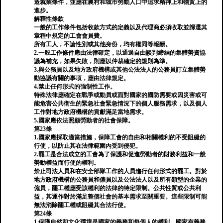
造就業條件，並應在農村和城市勞動人口中追求精神上和物質上的
進步。
解釋性條款
一般的工作條件包括收款方式的定義以及代理商必須收取並歸還其
章程中規定的工會會員費。
所有工人，不論性別或其他身份，均有權同等報酬。
2.一般工作條件應由法律確定，以通過自由談判締結的集體勞資協
議為補充，如果失敗，則應以仲裁確定的規則為準。
3.與公務員以及地方政府機構或其他公法法人的公務員訂立集體勞
動協議有關的事項，應由法律規定。
4.禁止任何形式的強制性工作。
特殊法律應確定在戰爭或動員或面對國家的國防需要或因災害或可
能危害公共衛生的緊急社會緊急情況下的個人服務需求，以及個人
工作對地方政府機構的貢獻滿足當地需求。
5.國家應依法照顧勞動者的社會保障。
第23條
1.國家應採取適當措施，保障工會的自由和相關權利的不受阻礙的
行使，以防止其在法律範圍內受到侵犯。
2.罷工是合法成立的工會為了保護和促進勞動者的財務利益和一般
勞動權益而行使的權利。
禁止司法人員和在安全部隊工作的人員進行任何形式的罷工。對於
地方政府機構的公務員和僱員以及公法法人以及所有類型的企業的
僱員，罷工權應受該權利的法律的特定限制。公共性質或公共利
益，其運作對於滿足整個社會的基本需求至關重要。這些限制可能
無法消除罷工權或阻礙其合法行使。
第24條
1.保護自然和文化環境是國家的義務和每個人的權利。國家有義務