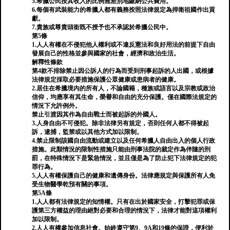
5.希臘公民按其收入的比例無差別地繳納公共費用。
6.每個有武裝能力的希臘人都有義務按照法律規定為捍衛祖國作出貢
獻。
7.貴族或尊貴頭銜既不授予也不承認於希臘公民中。
第5條
1.人人有權在不侵犯他人權利或不違反憲法和良好用法的前提下自由
發展自己的性格並參與國家的社會，經濟和政治生活。
解釋性條款
第4款不排除禁止因公訴人的行為而受到刑事起訴的人出國，或根據
法律規定採取必要措施保護公眾健康或患病者的健康。
2.居住在希臘境內的所有人，不論國籍，種族或語言以及宗教或政治
信仰，均應享有其生命，榮譽和自由的充分保護。僅在國際法規定的
情況下允許例外。
禁止引渡因其作為自由戰士而被起訴的外國人。
3.人身自由不可侵犯。除非法律另有規定，否則任何人都不得被起
訴，逮捕，監禁或以其他方式加以限制。
4.禁止限制該國自由流動或建立以及任何希臘人自由出入的個人行政
措施。此類情況的限制性措施只能由刑事法院的裁定作為伴隨的刑
罰，在特殊情況下是緊急情況，並且僅是為了防止犯下法律規定的犯
罪行為。
5.人人有權保護自己的健康和遺傳身份。法律應規定與保護所有人免
受生物醫學乾預有關的事項。
第5A條
1.人人都有法律規定的知情權。只有在出於國家安全，打擊犯罪或保
護第三方權益的理由絕對必要和合理的情況下，法律才能對這項權利
加以限制。
2.人人有權參加信息社會。始終遵守第9、9A和19條的保證，便利於