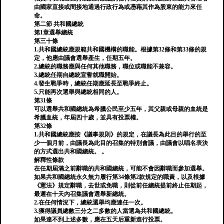
由國家直接或間接地通過行政行為或憑藉其作為股東的能力來任
命。
第二節 共和國總統
第1章選舉總統
第三十條
1.共和國總統應規範共和國機構的職能。根據第32條和第33條的規
定，他應由議會選舉產生，任期五年。
2.總統的職務應與任何其他職務，職位或職能不兼容。
3.總統任期自總統宣誓就職開始。
4.發生戰爭時，總統任期應延長至戰爭終止。
5.只能再次選舉與總統相同的人。
第31條
可以選舉共和國總統為希臘公民至少五年，其父親或母親的血統是
希臘血統，年屆四十歲，並具有投票權。
第32條
1.共和國總統應按《議事規則》的規定，在議長為此目的舉行的至
少一個月前，由議長為此目的召集的特別會議，由議會以唱名表決
的方式選出共和國總統。 。
解釋性條款
在任期屆滿之前辭職的共和國總統，可能不會因辭職而參加選舉。
如果共和國總統永久無力履行第34條第2款規定的職責，以及根據
《憲法》規定辭職，去世或免職，則從前任總統提前終止任期起，
最遲在十天內召集議會選舉新總統。
2.在任何情況下，總統選舉均應連任一次。
3.獲得議員總數三分之二多數的人當選為共和國總統。
如果達不到上述多數，應在五天后重新進行投票。