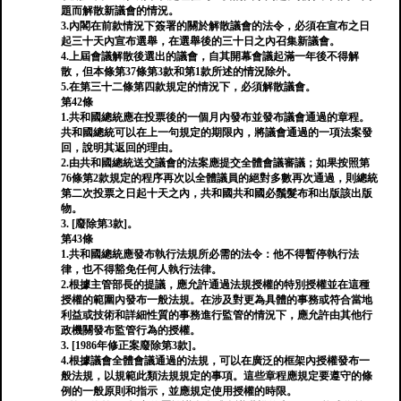
題而解散新議會的情況。
3.內閣在前款情況下簽署的關於解散議會的法令，必須在宣布之日
起三十天內宣布選舉，在選舉後的三十日之內召集新議會。
4.上屆會議解散後選出的議會，自其開幕會議起滿一年後不得解
散，但本條第37條第3款和第1款所述的情況除外。
5.在第三十二條第四款規定的情況下，必須解散議會。
第42條
1.共和國總統應在投票後的一個月內發布並發布議會通過的章程。
共和國總統可以在上一句規定的期限內，將議會通過的一項法案發
回，說明其返回的理由。
2.由共和國總統送交議會的法案應提交全體會議審議；如果按照第
76條第2款規定的程序再次以全體議員的絕對多數再次通過，則總統
第二次投票之日起十天之內，共和國共和國必鬚髮布和出版該出版
物。
3. [廢除第3款]。
第43條
1.共和國總統應發布執行法規所必需的法令：他不得暫停執行法
律，也不得豁免任何人執行法律。
2.根據主管部長的提議，應允許通過法規授權的特別授權並在這種
授權的範圍內發布一般法規。在涉及對更為具體的事務或符合當地
利益或技術和詳細性質的事務進行監管的情況下，應允許由其他行
政機關發布監管行為的授權。
3. [1986年修正案廢除第3款]。
4.根據議會全體會議通過的法規，可以在廣泛的框架內授權發布一
般法規，以規範此類法規規定的事項。這些章程應規定要遵守的條
例的一般原則和指示，並應規定使用授權的時限。