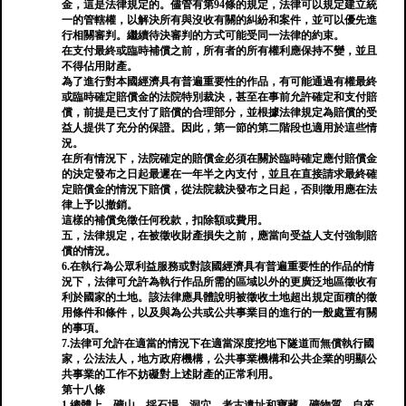
金，這是法律規定的。儘管有第94條的規定，法律可以規定建立統
一的管轄權，以解決所有與沒收有關的糾紛和案件，並可以優先進
行相關審判。繼續待決審判的方式可能受同一法律的約束。
在支付最終或臨時補償之前，所有者的所有權利應保持不變，並且
不得佔用財產。
為了進行對本國經濟具有普遍重要性的作品，有可能通過有權最終
或臨時確定賠償金的法院特別裁決，甚至在事前允許確定和支付賠
償，前提是已支付了賠償的合理部分，並根據法律規定為賠償的受
益人提供了充分的保證。因此，第一節的第二階段也適用於這些情
況。
在所有情況下，法院確定的賠償金必須在關於臨時確定應付賠償金
的決定發布之日起最遲在一年半之內支付，並且在直接請求最終確
定賠償金的情況下賠償，從法院裁決發布之日起，否則徵用應在法
律上予以撤銷。
這樣的補償免徵任何稅款，扣除額或費用。
五，法律規定，在被徵收財產損失之前，應當向受益人支付強制賠
償的情況。
6.在執行為公眾利益服務或對該國經濟具有普遍重要性的作品的情
況下，法律可允許為執行作品所需的區域以外的更廣泛地區徵收有
利於國家的土地。該法律應具體說明被徵收土地超出規定面積的徵
用條件和條件，以及與為公共或公共事業目的進行的一般處置有關
的事項。
7.法律可允許在適當的情況下在適當深度挖地下隧道而無償執行國
家，公法法人，地方政府機構，公共事業機構和公共企業的明顯公
共事業的工作不妨礙對上述財產的正常利用。
第十八條
1.總體上，礦山，採石場，洞穴，考古遺址和寶藏，礦物質，自來