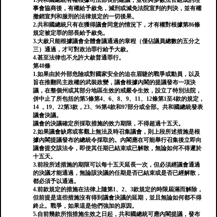
1.共和國總統有權根據司法部長的建議，並在與多數法官組成的理
事會協商後，有權給予赦免，減刑或減免法院宣判的判決，並有權
撤銷宣判和服刑的法律規定的一切後果。
2.共和國總統只有在獲得議會同意的情況下，才有權對根據第86條
規定被定罪的部長給予赦免。
3.大赦只能根據議會全體會議通過的章程（僅佔議員總數的五分之
三）通過，才可對政治罪行給予大赦。
4.甚至法律也不允許大赦普通罪行。
第48條
1.如果由於外部危險或對國家安全的迫在眉睫的戰爭或動員，以及
旨在推翻民主政權的武裝政變，議會根據內閣的提議發布一項決
議，在整個州或其部分地區生效的戒嚴令生效，設立了特別法院，
併中止了所包括的第5條第4、6、8、9、11、12條第1至4款的規定，
14 ，19、22第3款，23、96第4款和97部分或全部。共和國總統發表
議會決議。
議會的決議確定所採取措施的效力期限，不得超過十五天。
2.如果議會缺席或客觀上無法及時召集議會，則上段所述措施是根
據內閣提議發布的總統令採取的。內閣應在可能舉行召集後立即向
議會提交該法令，即使其任期已結束或已解散，無論如何不得遲於
十五天。
3.前段所述措施的期限可以每十五天延長一次，但必須經議會通過
的決議才能通過，無論該決議的任期是否已結束或是否已經解散，
都必須予以通過。
4.前款規定的措施在法律上隨第1、2、3款規定的時限屆滿而解除，
但前提是這些措施沒有得到議會決議的延期，並且無論如何都不得
終止。戰爭，如果這是他們強加的原因。
5.自前幾款所指措施生效之日起，共和國總統可應內閣提議，發布