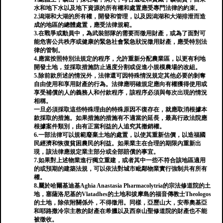
水和地下水以及地下資源的所有權和處置應受專門法律的約束。
2.潟湖和大湖的所有權，開發和管理，以及因潟湖和大湖排泄而造
成的地區的總體處置，應受法律規範。
3.在戰爭或動員中，為武裝部隊的需要而徵用財產，或為了面對可
能危害公共秩序或健康的緊急社會緊急狀況徵用財產，應受特別法
律的管制。
4.應當按照特別法規定的程序，允許重新分配農業區，以更有利地
開發土地，並採取措施防止過度分割或促進小規模農場的改組。
5.除前款所述的情況外，法律還可因特殊情況規定其他必要的剝奪
自由使用和享用財產的行為。法律應明確規定應向有權獲得使用或
享受補償的人的義務人和付款程序，該程序必須與每次出現的情況
相稱。
一旦必須採取這些特殊理由的特殊原因不復存在，就應取消根據本
款採取的措施。如果措施的措施有不適當的延長，最高行政法院應
根據案件類別，由有正當利益的人追究其撤銷權。
6.一部法律可以規範廢棄土地的處置，以使其重新估價，以造福國
民經濟和恢復貧困農民的利益。如果業主在合理的期限內重新出
現，該法律應規定業主部分或全部賠償的事宜。
7.如果對上述物業進行獨立重建，或者其中一些不符合該地區適用
的或預期的建築法規，可以依法對城市毗鄰物業實行強制共有所有
權。
8.屬於哈爾基迪基Aghia Anastasia Pharmacolytria的宗法修道院的土
地，塞薩洛尼基的Vlatadhes的土地和拔摩島的福音傳教士Theologos
的土地，除依附關係外，不得徵用。同樣，亞歷山大，安蒂奧基亞
和耶路撒冷宗主教的財產在希臘以及西奈山聖修道院的財產也不能
被徵收。