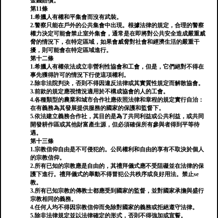
金錢賠償。
第11條
1.希臘人有權和平集會而沒有武裝。
2.警察只能在戶外的公共集會中出現。根據法律的規定，合理的警察
權力決定可能會禁止室外集會，通常是在即將對公共安全造成嚴重威
脅的情況下，在特定區域，如果會威脅對社會和經濟生活的嚴重干
擾，則可能會在特定區域進行。
第十二條
1.希臘人有權依法成立非營利性協會和工會，但是，它們絕對不得在
事先獲得許可的情況下行使這項權利。
2.除非法院判決，否則不得因違反法律或其實質性規定而解散協會。
3.前款的規定應視情況適用於不構成協會的人的工會。
4.各種類型的農業和城市合作社應依照法律和章程的規定實行自治：
在有義務為其發展提供服務的國家的保護和監督下。
5.依法建立義務合作社，其目的是為了共同利益或公共利益，或共同
開發耕作區或其他財富產生源，但必須確保所有參與者得到平等待
遇。
第十三條
1.宗教信仰自由是​​不可侵犯的。公民權利和自由的享有不取決於個人
的宗教信仰。
2.所有已知的宗教應是自由的，其禮拜儀式應不受阻礙並在法律的保
護下進行。禮拜儀式的舉動不得冒犯公共秩序或良好用法。禁止se
教。
3.所有已知宗教的傳教士都應受到國家的監督，並對國家承擔與盛行
宗教相同的義務。
4.任何人均不得因宗教信仰而免除對國家的義務或拒絕遵守法律。
5.除非法律規定並以法律確定的形式，否則不得強加或宣誓。