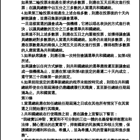
如果第二輪投票未能產生要求的多數票，則應在五天后再次進行投
票；在議員總數中佔五分之三多數的人當選共和國總統。
4.如果第三輪投票未能產生上述合格多數，則應在投票後的十天內
解散議會，並應召集新的議會選舉。
一旦這樣當選的議會成為一個機構，它將以唱名表決的方式進行表
決，以議員總數的五分之三多數選舉共和國總統。
如果達不到上述多數票，則應在五日之內重複投票，並獲得議會議
員總數絕對多數票的人當選共和國總統。如果仍未達到多數票，則
應在票數最高的兩個人之間五天后再次進行投票，獲得相對多數票
的人應當選為共和國總統。
5.如果缺席議會，則應召集一次特別會議選舉共和國總統，如第4段
所述。
如果議會以任何方式解散，則共和國總統的選舉應推遲至新議會組
成一個機構為止，並應在第3款和第4款規定的最遲二十天內成立，
遵守第三十四條第一款的規定。
6.如果前段規定的選舉新總統的程序未能按時完成，則現任共和國
總統即使在任期屆滿後仍應繼續履行其職責，直至新任總統任期屆
滿為止。共和國當選。
第33條
1.當選總統應在卸任總統任期屆滿之日或在其他所有情況下在其當
選之日開始履行其職責。
2.共和國總統在行使職務之前，應在議會上宣誓以下誓言：
“我確實以神聖，實質和不可分割的三位一體的名義發誓捍衛憲法和
法律，關心憲法的忠實遵守，捍衛國家的民族獨立和領土完整，保
護國家的權利和自由。希臘人，並為希臘人民的普遍利益和進步服
務”。