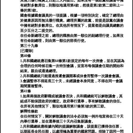
其無力履行職責之日起三天內提出。如果沒有一個政黨在議會中擁
有絕對多數席位，則類似地適用第4款，然後是第2款第二節和上一
條的第3款。
國會根據國會議員的一項提議，根據一項特別決定，確定了總理由
於健康原因而無法履行職責。總理所屬的政黨，前提是該黨在議會
中擁有絕對多數席位。在其他所有情況下，提案都是由議員總數的
至少五分之二提交的。
在任命新總理之前，總理的職務由第一順位的副總理行使，如果沒
有任命副總理，則由第一順位的部長行使。
第三十九條
[已廢除]
第40條
1.共和國總統應召集第64條第1款規定的每年一次例會，並在其認為
合理的任何時候召集一次特別會議，並宣布每個議會任期的開始和
結束。親自或通過總理。
2.共和國總統只能通過推遲會議開幕或休會而暫停一次議會會議。
3.會議暫停不得延長三十天，未經議會本身同意，不得在同一會議
期間重複暫停。
第41條
1.如果兩個政府辭職或被議會否決，共和國總統可以解散議會，其
組成不能保證政府的穩定。政府舉行選舉，享有解散議會的信任。
在所有其他情況下，類似地適用第37條第3款的第三節。
解釋性條款
在任何情況下，關於解散議會的法令必須無一例​​外地宣佈在三十天
內舉行選舉，並在選舉後三十天內召集新議會。
2.共和國總統應根據內閣的提議解散議會，該提案已獲得信任票，
以期延長全民任期，以處理極為重要的國家問題。排除了因同一問