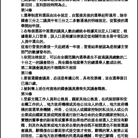
新召回，直到那段時間為止。
第54條
1.選舉制度和選區由法令規定，自緊接其後的選舉起即適用，除非
國會三分之二議員中有三分之二多數通過的明確規定。從緊接的選
舉開始申請。
2.在每個選區中當選的議員人數由總統令根據其法定人口確定，根
據最新人口普查，該人口是根據法律規定從相關市政名冊中登記的
人員中選出的。
從進行普查的最後一天起經過一年後，普查結果被認為是根據主管
部門的數據發布的。
3.依照法律規定，可以在全國范圍內選舉產生不超過議員總數的二
十分之一的議會部分，與全國各地當事方的總選舉人數成比例。
第二章議會議員的不稱職和不相容
第55條
1.要當選國會議員，必須是希臘公民，具有投票權，並在選舉當日
已滿25歲。
2.被剝奪上述任何資格的國會議員應喪失其議會職務。
第56條
1.受薪文職工作人員和公務員，國家其他公務員，在武裝部隊和安
全團工作的人，地方政府機構或其他公法法人的僕人，地方政府機
構的當選單身機關，州長，公法法人或國家控制的私法法人或公共
企業或由國家直接或間接通過行政行為任命的企業的國家控制法人
實體的董事會的副省長或董事長如果他們在提名候選人之前沒有辭
職，則其作為股東或地方政府企業的身份既不能競選也不能當選議
會議員。辭職僅在以書面形式提交後才有效。辭職的軍人被禁止返
回現役。二級地方政府機構的民選高級機關，即使已辭職，也可能