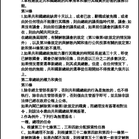
3.章程應規定共和國總統的民事清單和履行其職責所必需的服務功
能。
第34條
1.如果共和國總統缺席十天以上，或者已故，辭職或被免職，或者
由於任何理由不能履行其職務，則由總統的議長臨時代替。議會; 如
果沒有議會，則由前任議會的議長組成，如果前任議會的議長不存
在，則由內閣共同決定。
在總統換屆期間，有關解散議會的規定（第32條第4款規定的情況除
外），以及第38條規定的與解散內閣和進行公民投票有關的規定第2
款和第44條第2款不適用。
2.如果共和國總統無能力履行其職責的時間延長超過三十天，即使
已解散國會，國會仍被強制召集，目的是以三分之二的多數決定。
如果情況需要選舉新總統，則其成員總數。但是，在任何情況下，
由於他的無能，共和國新總統的選舉從任期開始不得推遲六個月以
上。
第二章總統的權力和責任
第35條
1.除非經主管部長簽字，否則共和國總統的行為是無效的，也不得
執行。除非由主管部長簽字，否則僅由主管簽字即可，並且除非該
法律已經在政府公報上公佈。
如果內閣已解除第38條第1款規定的職責，而總理沒有簽署相對法
令，則該法令應由共和國總統單獨簽署。
2.作為例外，下列行為無需簽名：
一種。總理的任命
b。根據第三十七條第二，三和四款分配探索性任務
C。如果總理不加簽，則根據第三十二條第四款和第四十一條第一
款解散議會；如果內閣不加簽，則根據第五十三條第一款規定解散