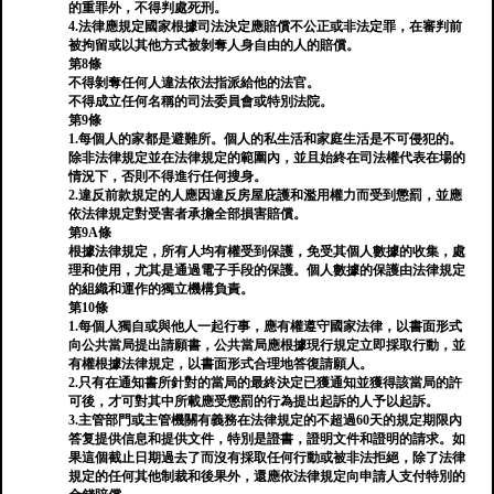
的重罪外，不得判處死刑。
4.法律應規定國家根據司法決定應賠償不公正或非法定罪，在審判前
被拘留或以其他方式被剝奪人身自由的人的賠償。
第8條
不得剝奪任何人違法依法指派給他的法官。
不得成立任何名稱的司法委員會或特別法院。
第9條
1.每個人的家都是避難所。個人的私生活和家庭生活是不可侵犯的。
除非法律規定並在法律規定的範圍內，並且始終在司法權代表在場的
情況下，否則不得進行任何搜身。
2.違反前款規定的人應因違反房屋庇護和濫用權力而受到懲罰，並應
依法律規定對受害者承擔全部損害賠償。
第9A條
根據法律規定，所有人均有權受到保護，免受其個人數據的收集，處
理和使用，尤其是通過電子手段的保護。個人數據的保護由法律規定
的組織和運作的獨立機構負責。
第10條
1.每個人獨自或與他人一起行事，應有權遵守國家法律，以書面形式
向公共當局提出請願書，公共當局應根據現行規定立即採取行動，並
有權根據法律規定，以書面形式合理地答復請願人。
2.只有在通知書所針對的當局的最終決定已獲通知並獲得該當局的許
可後，才可對其中所載應受懲罰的行為提出起訴的人予以起訴。
3.主管部門或主管機關有義務在法律規定的不超過60天的規定期限內
答复提供信息和提供文件，特別是證書，證明文件和證明的請求。如
果這個截止日期過去了而沒有採取任何行動或被非法拒絕，除了法律
規定的任何其他制裁和後果外，還應依法律規定向申請人支付特別的