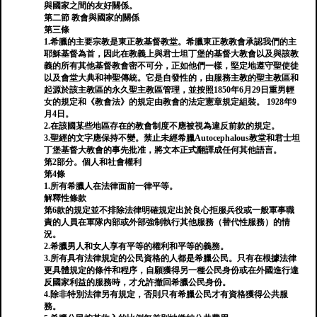
與國家之間的友好關係。
第二節 教會與國家的關係
第三條
1.希臘的主要宗教是東正教基督教堂。希臘東正教教會承認我們的主
耶穌基督為首，因此在教義上與君士坦丁堡的基督大教會以及與該教
義的所有其他基督教會密不可分，正如他們一樣，堅定地遵守聖使徒
以及會堂大典和神聖傳統。它是自發性的，由服務主教的聖主教區和
起源於該主教區的永久聖主教區管理，並按照1850年6月29日重男輕
女的規定和《教會法》的規定由教會的法定憲章規定組裝。 1928年9
月4日。
2.在該國某些地區存在的教會制度不應被視為違反前款的規定。
3.聖經的文字應保持不變。禁止未經希臘Autocephalous教堂和君士坦
丁堡基督大教會的事先批准，將文本正式翻譯成任何其他語言。
第2部分。個人和社會權利
第4條
1.所有希臘人在法律面前一律平等。
解釋性條款
第6款的規定並不排除法律明確規定出於良心拒服兵役或一般軍事職
責的人員在軍隊內部或外部強制執行其他服務（替代性服務）的情
況。
2.希臘男人和女人享有平等的權利和平等的義務。
3.所有具有法律規定的公民資格的人都是希臘公民。只有在根據法律
更具體規定的條件和程序，自願獲得另一種公民身份或在外國進行違
反國家利益的服務時，才允許撤回希臘公民身份。
4.除非特別法律另有規定，否則只有希臘公民才有資格獲得公共服
務。