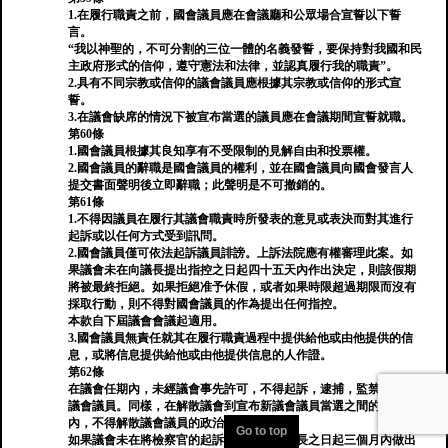
1.在履行職責之前，國會議員應在會議廳和公眾場合宣誓以下誓
言。
“我以神聖的，不可分割的三位一體的名義發誓，要保持對我國和民
主政府形式的信仰，遵守憲法和法律，並認真履行我的職責”。
2.具有不同宗教或信仰的議會議員應根據其宗教或信仰的形式宣
誓。
3.在議會缺席的情況下被宣布當選的議員應在會議期間宣誓就職。
第60條
1.國會議員根據其良知享有不受限制的見解自由和投票權。
2.國會議員的辭職是國會議員的權利，並在國會議員向國會發言人
提交書面聲明後立即辭職；此聲明是不可撤銷的。
第61條
1.不得因議員在履行其議會職責時所發表的意見或表決而對其進行
起訴或以任何方式受到訊問。
2.國會議員僅可依法起訴議員誹謗。上訴法院應有權審理此案。如
果議會未在向議長提出指控之日起四十五天內作出決定，則該假期
將被最終拒絕。如果拒絕准予休假，或者如果時限超過期限而沒有
採取行動，則不得對國會議員的作為提出任何指控。
本款自下屆議會會議起適用。
3.國會議員無責任就其在履行職責過程中提供給他或由他提供的信
息，或將信息提供給他或由他提供信息的人作證。
第62條
在議會任期內，未經議會事先許可，不得起訴，逮捕，監禁或監禁
議會議員。同樣，在解散議會到宣布新議會議員當選之間的期間
內，不得解散議會議員的政治罪行。
Go to top
如果議會未在將檢察官的起訴請求轉發給議長之日起三個月內做出