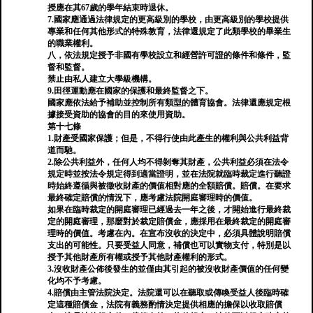
授應在其67歲的學年結束時退休。
7.國家應通過法律規定的更高級別的學校，由更高級別的學校提供
專業和任何其他形式的特殊教育，法律還規定了此類學校的畢業生
的職業權利。
八，依法規定授予非國有學校設立和經營許可證的條件和條件，監
督和監督。
禁止由私人建立大學級機構。
9.田徑運動應在國家的保護和最終監督之下。
國家應依法給予補助並控制所有類型的體育協會。法律還應規定根
據接受資助的協會的目的來使用資助。
第十七條
1.財產受國家保護；但是，不得行使由此產生的權利與公共利益背
道而馳。
2.除公共利益外，任何人均不得剝奪其財產，公共利益必須在法令
規定時並按法令規定得到適當證明，並在法院就臨時裁定進行聽證
時始終遵循與被徵收財產的價值相對應的全額賠償。賠償。在要求
最終確定賠償的情況下，應考慮法院開庭審理時的價值。
如果在臨時裁定的開庭審理已經過去一年之後，才開始進行最終裁
定的開庭審理，那麼對於裁定賠償金，應採用在最終裁定的開庭審
理時的價值。考慮在內。在宣布沒收的決定中，必須具體說明賠償
支出的可能性。只要受益人同意，補償也可以實物支付，特別是以
授予其他財產所有權或授予其他財產權利的形式。
3.沒收財產公佈後發生的並僅由其引起的被沒收財產價值的任何變
化均不予考慮。
4.賠償由主管法院決定。法院還可以在聽取或傳喚受益人後臨時確
定這種賠償金，法院有義務酌情決定提供相應的擔保以收取賠償