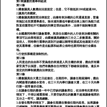
第1章議會的選舉和組成
第51條
1.國會議員人數應由法規規定；但是，它不能低於200或超過300。
2.議員代表國家。
3.國會議員應按照法律規定，由擁有表決權的公民通過直接，普遍
和無記名投票選舉產生。除未達到最低年齡或法律上無行為能力或
對某些重罪犯不可撤銷的刑事定罪的結果外，法律不能剝奪投票
權。
4.全國應同時舉行議會選舉。與居住在國外的人行使表決權有關的
事項可以由章程規定，由國會議員總數的三分之二多數通過。關於
這些人，同時舉行選舉的原則不妨礙以郵寄投票或其他適當方式行
使其選舉權，但條件是在點票和結果公佈時也要同時進行全國各
地。
5.行使投票權是強制性的。
第52條
人民意志的自由和不受偽造的表達是人民主權的表達，應由所有國
家官員予以保證，他們有義務在任何情況下都確保這樣做。違反本
規定的刑事制裁應由法律規定。
第53條
1.國會議員自大選之日起連任，任期四年。議會任期屆滿時，應由
內閣簽署的總統令宣布，在三十天內舉行議會大選，在三十天內舉
行新一屆常會的召集。
2.在議會任期的最後一年中已空缺的議會席位，在法律有此要求的
情況下，不得以補選填補，只要空缺席位的數量不超過議會補席的
五分之一即可。議員總數。
3.在發生戰爭的情況下，議會任期應在整個任期內延長。如果議會
已經解散，則選舉應推遲至戰爭結束，而解散的議會應在法律上重