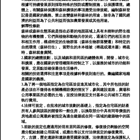
根據可持續發展原則採取特殊的預防或壓制措施，以保護環境。總
體上，有關森林保護和森林擴張的事項應受法律規範。編制森林登
記冊是國家的義務。禁止改變森林和森林的用途，除非為了國民經
濟的利益而為了公共利益而強加農業發展或其他用途。
解釋性條款
森林或森林生態系統是指在必要的地面區域上具有木樹幹的野生植
物的有機整體，它們與植物和動物共存於此，通過它們的相互依存
和相互作用，構成特定的生物群落（森林生物群落變遷）和特定的
自然環境（森林衍生）。當野生的木本植被（稀疏或灌木叢）稀疏
時，森林就會廣闊。
2.國家的總體規劃，以及城鎮和居民區的總體佈局，開發，城市化
和擴展，應在國家的管理權限和控制之下，以服務於城市的功能和
發展。定居點並確保最佳生活條件。
相關的技術選擇和注意事項是根據科學規則進行的。彙編國家地籍
是國家的義務。
3.為了將一個地區指定為住宅區並促進其城市化，其中所包括的財
產必須在不徵得各有關機構賠償的情況下，參與建設道路，廣場和
公用事業區所必需的土地，並按法律規定支付基本公共城市工程的
執行費用。
4.法律可規定，在批准的城市規劃的基礎上，指定為住宅區的財產
所有人參與該區的開發和一般住房，以換取部分中具有同等價值的
房地產或公寓最終被指定為適合建築或在同一區域的建築物中的區
域。
5.前款的規定也應適用於現有居民區的修復。修復後仍剩餘的空間
應分配給創建公用區域，或應出售以支付法律規定的修復費用。
六，古蹟，歷史遺跡和遺跡應受國家保護。法律應規定為保護私人