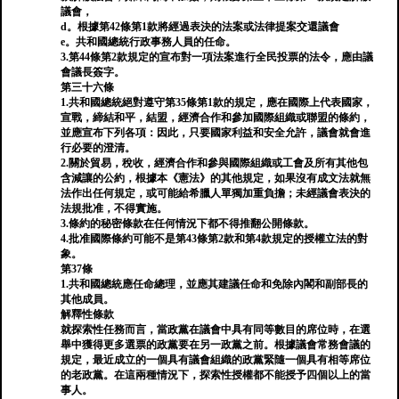
議會，
d。根據第42條第1款將經過表決的法案或法律提案交還議會
e。共和國總統行政事務人員的任命。
3.第44條第2款規定的宣布對一項法案進行全民投票的法令，應由議
會議長簽字。
第三十六條
1.共和國總統絕對遵守第​​35條第1款的規定，應在國際上代表國家，
宣戰，締結和平，結盟，經濟合作和參加國際組織或聯盟的條約，
並應宣布下列各項：因此，只要國家利益和安全允許，議會就會進
行必要的澄清。
2.關於貿易，稅收，經濟合作和參與國際組織或工會及所有其他包
含減讓的公約，根據本《憲法》的其他規定，如果沒有成文法就無
法作出任何規定，或可能給希臘人單獨加重負擔；未經議會表決的
法規批准，不得實施。
3.條約的秘密條款在任何情況下都不得推翻公開條款。
4.批准國際條約可能不是第43條第2款和第4款規定的授權立法的對
象。
第37條
1.共和國總統應任命總理，並應其建議任命和免除內閣和副部長的
其他成員。
解釋性條款
就探索性任務而言，當政黨在議會中具有同等數目的席位時，在選
舉中獲得更多選票的政黨要在另一政黨之前。根據議會常務會議的
規定，最近成立的一個具有議會組織的政黨緊隨一個具有相等席位
的老政黨。在這兩種情況下，探索性授權都不能授予四個以上的當
事人。