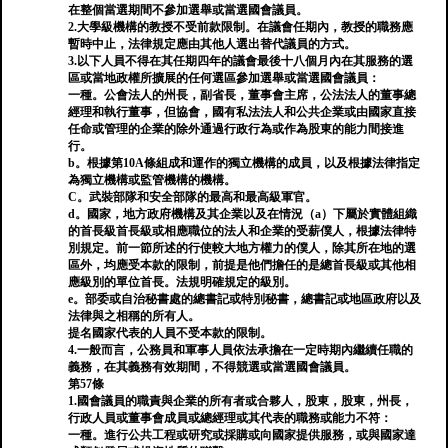
在整個當選期間不參加選舉或當選國會議員。
2.大學級機構的教授不受前款限制。在議會任期內，教授的職務應
暫時中止，法律規定應由其他人選出替代議員的方式。
3.以下人員不得在其任期四年的議會最後十八個月內在其服務的選
區或當地政權所擴展的任何選區參加選舉或當選國會議員：
一種。公會法人的州長，副省長，董事會主席，公法法人的董事總
經理和執行董事，但協會，國有私法法人和公共企業或由國家直接
任命或管理的企業的除外通過行政行為或作為股東的能力間接進
行。
b。根據第10A條組成和運作的獨立機構的成員，以及根據法律指定
為獨立機構或監管機構的機構。
C。武裝部隊和安全部隊的最高和最高級軍官。
d。國家，地方政府機構及其企業以及在情況（a）下屬於實體組織
的首長級首長級或相應職位的法人和企業的受薪僕人，根據法律特
別規定。前一節所述的行使較大地方權力的僕人，除其所在地的選
區外，均應受本款的限制，前提是他們擔任的是總首長級或其他相
應級別的單位首長。法規明確規定的級別。
e。部委或自治秘書處的總書記或特別秘書，總書記或地區政府以及
法律與之相稱的所有人。
提名國家代表的人員不受本款的限制。
4.一般而言，公務員和軍事人員依法承擔在一定時期內繼續任職的
義務，在其義務有效期間，不得競選或當選國會議員。
第57條
1.國會議員的職責與企業的所有者或合夥人，股東，股東，州長，
行政人員或董事會成員或總經理或其代表的職務或能力不符：
一種。進行公共工程或研究或採購或向國家提供服務，或與國家達