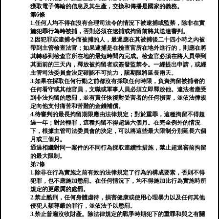
獲取電子傳輸的信息及其生產，交換和傳播是國家的義務。
第6條
1.任何人均不得在沒有合理司法令的情況下被逮捕或監禁，除非在實
施犯罪行為時被捕，否則必須在逮捕或拘留前將其送達審判。
2.因犯罪或逮捕令而被捕的人，最遲應在其被捕​​後二十四小時之內被
帶到主管檢查法官；如果逮捕是在檢查官所在地外進行的，則應在將
其轉移到檢查官所在地的最短時間內完成。檢查官必須在將人員帶到
其面前的三天內，釋放被拘留者或簽發監禁令。一經提出申請，或經
主管司法委員會決定確認不可抗力，該期限將延長兩天。
3.如果在採取任何行動之前都沒有採取任何時限，負責拘留被捕者的
任何看守或其他官員，文職或軍事人員必須立即釋放他。違法者應受
到非法拘留的懲罰，並有責任恢復對受害者的任何損害，並依法律規
定向他支付痛苦和苦難的金錢補償。
4.待審判的最長拘留期限應由法律規定；對於重罪，這種拘留不得超
過一年；對於輕罪，這種拘留不得超過六個月。在完全例外的情況
下，根據主管司法委員會的決定，可以將這些最大限制分別延長六個
月或三個月。
通過相繼對同一案件的不同行為採取連續性措施，禁止超過審前拘留
的最大限制。
第7條
1.除非在行為實施之前有效的法律規定了行為的構成要素，否則不得
犯罪，也不應施加懲罰。在任何情況下，均不得施加比行為實施時所
規定的更嚴厲的處罰。
2.禁止酷刑，任何身體虐待，損害健康或使用心理暴力以及任何其他
侵犯人類尊嚴的罪行，並依法予以懲罰。
3.禁止普遍沒收財產。除法律規定的戰爭時期犯下的重罪和與之有關