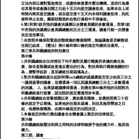
立法內容以應對緊急情況，或盡快恢復運作憲法機構。這些行為應
在其發布或會議召開之日起十五日內提交議會批准。如果未在上述
時限內將其提交議會，或在提交後十五天內未得到議會批准，則此
後即停止生效。圍困狀態規約在執行過程中不得修改。
6.第2和第3款所指的議會決議應以全體會員國的多數通過，而第1款
中所指的決議應以會員國總數的五分之三通過。議會只能一次開會
決定這些事項。
7.在按照本條採取緊急狀態措施的整個期間，無論議會是否解散或
任期已結束，《憲法》第61條和第62條的規定均應依法適用。 。
第三章共和國總統的特別責任
第49條
1.共和國總統在任何情況下均不應對其履行職責所承擔的責任負
責，除非是叛國或故意違反憲法的行為。對於與執行職務無關的行
為，應暫停起訴，直至總統任期屆滿為止。
2.對共和國總統提出起訴和彈each總統的提議應提交至少由其三分之
一議員簽署的議會，並應通過一項以其議員總數三分之二多數通過
的決議。 .3。如果該建議獲得通過，則應在第86條所指的法院對共
和黨總統進行提審，該法院的規定應適用於本案。
4.共和國總統自宣誓就職以來，應放棄其職務，並應按照第三十四
條的規定予以替換。如果他的任期未屆滿，則自其無罪釋放之日
起，他應恢復職務。由第86條規定的法院決定。
5.本條規定的執行應由議會在全體會議上製定的法律規定。
第50條
共和國總統除憲法和與之同時的法律明確授予他的權力外，無其他
權力。
第三節。議會