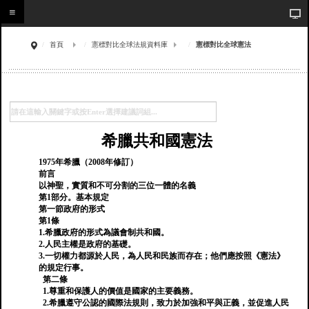
首頁
憲標對比全球法規資料庫
憲標對比全球憲法
希臘共和國憲法
1975年希臘（2008年修訂）
前言
以神聖，實質和不可分割的三位一體的名義
第1部分。基本規定
第一節政府的形式
第1條
1.希臘政府的形式為議會制共和國。
2.人民主權是政府的基礎。
3.一切權力都源於人民，為人民和民族而存在；他們應按照《憲法》
的規定行事。
第二條
1.尊重和保護人的價值是國家的主要義務。
2.希臘遵守公認的國際法規則，致力於加強和平與正義，並促進人民