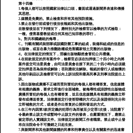
第十四條
1.每個人都可以按照國家法律以口頭，書面或通過新聞界表達和傳播
其思想。
2.媒體是免費的。禁止檢查和所有其他預防措施。
3.禁止在發行前或發行後沒收報紙和其他出版物。
在散發後並在下列情況下，應特別允許檢察官以檢舉的方式檢取：
一種。侵害基督教徒或任何其他已知宗教的罪行，
b。對共和國總統的侮辱，
C。刊載有關武裝部隊或該國防禦工事的組成，裝備和組成的信息的
出版物，或旨在暴力推翻政權或危害國家領土完整的出版物，
d。在法律規定的情況下，淫穢出版物顯然會冒犯公共禮儀。
4.在前款規定的所有案件中，檢察官必須在扣押後二十四小時之內將
案件提交司法委員會，由司法委員會在接下來的二十四小時內必須裁
定扣押是否為保持或解除；否則應依法解除。報紙的發行人或檢獲的
其他印刷品以及檢察官可以向上訴法院和最高民事及刑事法院提出上
訴。
5.因出版物或廣播不正確而受到冒犯的每個人都有權答复。信息媒體
有相應的義務，要求立即進行全面補救。被侮辱性或誹謗性出版物或
廣播所冒犯的每個人也有權答复，並且信息媒體具有相應的義務立即
發布或傳送答复。法律應規定行使答辯權的方式以及保證得到充分和
立即補救的方式，或者是作出答复的公開和發送的方式。
6.在三年內因第3款所定義的犯罪行為而被至少定罪3次後，法院應下
令最終禁止該文件或暫時中止該文件的發表，在嚴重情況下，應禁止
被定罪的人實踐該文件。法律規定的新聞工作者職業。禁止或中止發
布自法院命令不可撤銷之日起生效。
7.與新聞界和其他新聞媒體的民事和刑事責任以及有關案件的迅速審