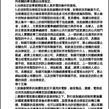
判有關的事項應由法律規定。
8.法律規定從事新聞從業人員所需的條件和資格。
9.必須按照法律規定知道信息媒體的所有權，財務狀況和融資方式。
法律應規定充分確保透明度和信息多元性所需的措施和限制。禁止集
中控制多個相同或不同類型的信息介質。更具體地，根據法律規定，
禁止集中一種以上的相同類型的電子信息媒體。信息媒體企業的所有
者，合夥人，主要股東或董事總經理的能力與所有者，合夥人，企業
的主要股東或董事總經理，負責向公共行政部門或更廣泛的公共部門
的法人實體從事工程或提供商品或服務。上一節的禁止也適用於所有
類型的中介人，例如配偶，親戚，經濟上依賴的人或公司。具體規
定，制裁可能擴大到撤銷廣播電台或電視台的許可，禁止締結或廢止
有關合同，以及控製手段和製裁手段。前款規定的防止侵權的保證，
由法律規定。上一節的禁止也適用於所有類型的中介人，例如配偶，
親戚，經濟上依賴的人或公司。具體規定，制裁可能擴大到撤銷廣播
電台或電視台的許可，禁止締結或廢止有關合同，以及控製手段和製
裁手段。前款規定的防止侵權的保證，由法律規定。上一節的禁止也
適用於所有類型的中介人，例如配偶，親戚，經濟上依賴的人或公
司。具體規定，制裁可能擴大到撤銷廣播電台或電視台的許可，禁止
締結或廢止有關合同，以及控製手段和製裁手段。前款規定的防止侵
權的保證，由法律規定。
第十五條
1.前條新聞界的保護性規定不適用於電影，錄音製品，廣播，電視或
任何其他類似的傳播言語或圖像的媒介。
2.廣播和電視應在國家的直接控制之下。對行政制裁的控制和實施屬
於國家廣播電視委員會的專有權限，該委員會是法律規定的獨立機
構。對國家的直接控制，也可以採取事先允許狀態的形式，應以客觀