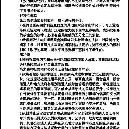
生效的國際公約，應成為希臘國內法的組成部分，並應以適用於希
臘的任何相反規定為準法律。國際法和國際公約規則僅在對等條件
下適用於外國人。
解釋性條款
第28條是該國參與歐洲一體化進程的基礎。
2.在符合重要國家利益並促進與其他國家合作的情況下，可以通過
條約或協定將《憲法》規定的權力授予國際組織機構。表決批准條
約或協定的法律，必須有議員總數的五分之三的多數。
3.希臘應依法自由通過國會議員絕對多數通過的法律，以限制行使
國家主權，只要這是由重要的國家利益決定的，則不侵犯人的權利
和民主政府的基礎，是在平等原則和互惠條件下產生的。
第29條
1.擁有投票權的希臘公民可以自由成立並加入政黨，其組織和活動
必須為民主政府的自由運作服務。
尚未獲得投票權的公民可以參加政黨的青年部。
2.政黨有權按照法律規定，由國家為其選舉和運營開支提供財政支
持。法規應明確規定選舉費用以及一般而言政黨，國會議員，議會
候選人和地方政府各級別候選人的財務管理的透明度。章程應規定
選舉費用的最高限額，可以禁止某些形式的選舉前晉升，並應規定
在什麼條件下違反有關規定構成根據議會特別機構的倡議而沒收議
會職務的理由。下一節。政黨和議會候選人的選舉費用審計由一個
專門機構進行，該機構也由法律規定的高級治安法官參加。法律還
可以將這些規定擴展到通過選舉擔任其他職務的候選人。
3.絕對禁止治安法官以及在武裝部隊和安全部隊任職的人員以任何
形式表現出贊成或反對政黨的行為。公務員，地方政府機構的僱
員，其他公法法人或公共企業或地方政府機構或企業的企業在行使
職責時表現出支持或反對政黨的任何性質的表現絕對禁止其管理者