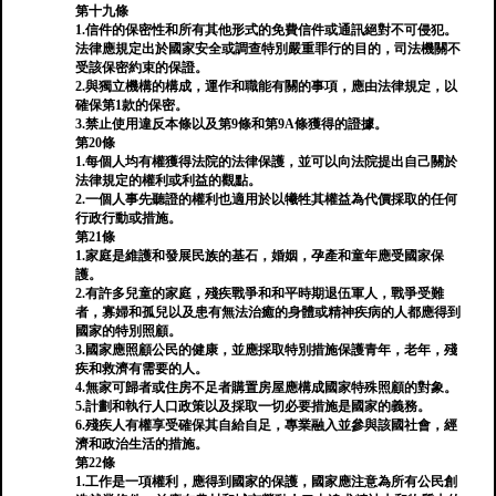
第十九條
1.信件的保密性和所有其他形式的免費信件或通訊絕對不可侵犯。
法律應規定出於國家安全或調查特別嚴重罪行的目的，司法機關不
受該保密約束的保證。
2.與獨立機構的構成，運作和職能有關的事項，應由法律規定，以
確保第1款的保密。
3.禁止使用違反本條以及第9條和第9A條獲得的證據。
第20條
1.每個人均有權獲得法院的法律保護，並可以向法院提出自己關於
法律規定的權利或利益的觀點。
2.一個人事先聽證的權利也適用於以犧牲其權益為代價採取的任何
行政行動或措施。
第21條
1.家庭是維護和發展民族的基石，婚姻，孕產和童年應受國家保
護。
2.有許多兒童的家庭，殘疾戰爭和和平時期退伍軍人，戰爭受難
者，寡婦和孤兒以及患有無法治癒的身體或精神疾病的人都應得到
國家的特別照顧。
3.國家應照顧公民的健康，並應採取特別措施保護青年，老年，殘
疾和救濟有需要的人。
4.無家可歸者或住房不足者購置房屋應構成國家特殊照顧的對象。
5.計劃和執行人口政策以及採取一切必要措施是國家的義務。
6.殘疾人有權享受確保其自給自足，專業融入並參與該國社會，經
濟和政治生活的措施。
第22條
1.工作是一項權利，應得到國家的保護，國家應注意為所有公民創