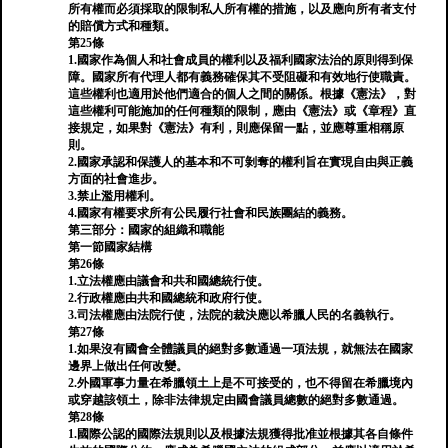
所有權而必須採取的限制私人所有權的措施，以及應向所有者支付
的賠償方式和種類。
第25條
1.國家作為個人和社會成員的權利以及福利國家法治的原則得到保
障。國家所有代理人都有義務確保其不受阻礙和有效地行使職責。
這些權利也適用於他們適合的個人之間的關係。根據《憲法》，對
這些權利可能施加的任何種類的限制，應由《憲法》或《章程》直
接規定，如果對《憲法》有利，則應保留一點，並應尊重相稱原
則。
2.國家承認和保護人的基本和不可剝奪的權利旨在實現自由與正義
方面的社會進步。
3.禁止濫用權利。
4.國家有權要求所有公民履行社會和民族團結的義務。
第三部分：國家的組織和職能
第一節國家結構
第26條
1.立法權應由議會和共和國總統行使。
2.行政權應由共和國總統和政府行使。
3.司法權應由法院行使，法院的裁決應以希臘人民的名義執行。
第27條
1.如果沒有國會全體議員的絕對多數通過一項法規，就無法在國家
邊界上做出任何改變。
2.外國軍事力量在希臘領土上是不可接受的，也不得留在希臘境內
或穿越該領土，除非法律規定由國會議員總數的絕對多數通過。
第28條
1.國際公認的國際法規則以及根據法規獲得批准並根據其各自條件