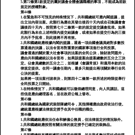
5.第72條第1款規定的屬於議會全體會議職權的事項，不能成為前款
規定的授權對象。
第44條
1.在緊急和不可預見的特殊情況下，共和國總統可應內閣提議，提
出立法內容法案。此類行為應在其發出後四十天內或在召集議會會
議後四十天內，按照第七十二條第一款的規定提交議會批准。如果
此類行為未在上述時限內提交給議會，或者如果在提交行為的三個
月內不予批准，則此後將不再有效。
2.共和國總統應根據內閣的提議，通過一項由國會議員絕對多數投
票通過的決議，以法令宣布對重要的國家事項進行全民投票。
議會通過的關於重大社會事項的法案的全民公決，除財政問題外，
應由共和國總統以法令宣布，如果該提案由提案總數的五分之三決
定。佔會員總數的五分之二，並根據《會議常規》和適用本款的法
律規定提供。在同一議會任期內，最多只能提出兩項關於舉行全民
公決的提案。
如果將一項法案付諸表​​決，則第四十二條第一款所述的時限從舉行
全民投票之日開始。
3.在特殊情況下，共和國總統可以徵得總理同意，向人民講話。這
些信息應由總理簽名，並在政府公報上發布。
第45條
共和國總統為國家武裝部隊總司令，其指揮權應由政府依法行使。
總統還應根據法律規定授予在其中任職的職位。
第46條
1.共和國總統應依法任命和解僱公務員，但法律規定的情況除外。
2.共和國總統應按照有關法律的規定授予已確定的裝飾品。
第47條