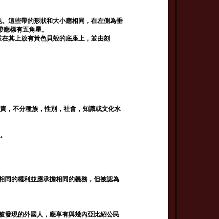
色。這些帶的形狀和大小應相同，在左側為垂
帶應標有五角星。
並在其上放有黃色貝殼的底座上，並由刻
職責，不分種族，性別，社會，知識或文化水
等。
民相同的權利並應承擔相同的義務，但被認為
兒被發現的外國人，應享有與幾內亞比紹公民