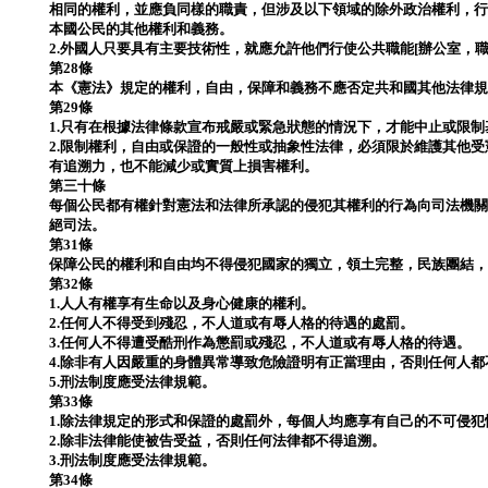
相同的權利，並應負同樣的職責，但涉及以下領域的除外政治權利，行
本國公民的其他權利和義務。
2.外國人只要具有主要技術性，就應允許他們行使公共職能[辦公室，
第28條
本《憲法》規定的權利，自由，保障和義務不應否定共和國其他法律
第29條
1.只有在根據法律條款宣布戒嚴或緊急狀態的情況下，才能中止或限
2.限制權利，自由或保證的一般性或抽象性法律，必須限於維護其他
有追溯力，也不能減少或實質上損害權利。
第三十條
每個公民都有權針對憲法和法律所承認的侵犯其權利的行為向司法機
絕司法。
第31條
保障公民的權利和自由均不得侵犯國家的獨立，領土完整，民族團結
第32條
1.人人有權享有生命以及身心健康的權利。
2.任何人不得受到殘忍，不人道或有辱人格的待遇的處罰。
3.任何人不得遭受酷刑作為懲罰或殘忍，不人道或有辱人格的待遇。
4.除非有人因嚴重的身體異常導致危險證明有正當理由，否則任何人
5.刑法制度應受法律規範。
第33條
1.除法律規定的形式和保證的處罰外，每個人均應享有自己的不可侵
2.除非法律能使被告受益，否則任何法律都不得追溯。
3.刑法制度應受法律規範。
第34條