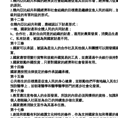
1.幾內亞比紹共和國的經濟及社會組織應促進其自由市場，經濟權力從
的原則。
2.幾內亞比紹共和國經濟和社會組織的目標應是繼續促進人民的福利，
級利益的有害利益的形式。
第十二條
在幾內亞比紹共和國，應確認以下財產形式：
一種。國家財產和全體人民的共同財產；
b。合作社，基於自由同意的組織的財產，適用於農業發展，消費品生
C。私有財產，被認為與國家財產不同。
第十三條
1.國家可以承認，被認為是法人的合作社及其他個人和團體可以開發國
富。
2.國家應管理髮行貨幣和規範外國貿易的工具，並應通過中央銀行保持
3.國家鼓勵外國投資，只要對國家的經濟和社會發展有用。
第十四條
國家應按照法律規定的條件承認繼承權。
第十五條
公共衛生的目標應是促進人民的身心健康，並鼓勵他們平衡地融入其生
預防醫學上，並朝著醫學和醫學醫學部門的逐步社會化發展。
第十六條
1.教育應注意每個人的全面發展。所說的內容必須與獲得的資格，知識
個人都能融入社區並為自己的持續進步做出貢獻。
2.國家應將消除文盲作為其基本任務。
第十七條
1.創造和鼓勵有利於維護文化特性的條件，作為支持國家良知和尊嚴的