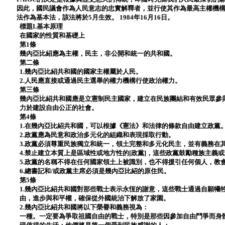
因此，國民議會作為人民意志的忠實解釋者，並行使其作為最高主權機
法作為基本法，該法將於5月生效。 1984年16月16日。
標題I.基本原理
在國家的性質和基礎上
第1條
幾內亞比紹應為主權，民主，非公開和統一的共和國。
第二條
1.幾內亞比紹共和國的國家主權屬於人民。
2.人民應直接或通過民主選舉的權力機構行使政治權力。
第三條
幾內亞比紹共和國應是立憲制民主國家，建立在民族團結和有效民眾參
力於建設自由公正的社會。
第4條
1.在幾內亞比紹共和國，可以根據《憲法》和法律的條款自由建立政黨
2.政黨應為民意和政治多元化的組織和表現採取行動。
3.政黨必須尊重民族獨立和統一，領土完整和多元化民主，並有義務在
4.禁止建立本質上是區域性或地方性的[政黨]，這些政黨鼓勵種族主義
5.政黨的名稱不得在任何國家領土上被識別，也不得援引任何個人，教
6.總書記和/或政黨主席必須是幾內亞比紹的原住民。
第5條
1.幾內亞比紹共和國對那些戰士表示永恆的謝意，這些戰士通過自願犧
由，進步與和平權，確保從外國統治下解放了家園。
2.幾內亞比紹共和國將以下榮譽和義務視為：
一種。一定要為爭取祖國自由的戰士，特別是那些因參加自由鬥爭而身