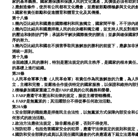
家的基本義務。國家應保護和保護人民的文化遺產，其價值必須有助於
2.應創造條件，使所有公民都有文化機會，並應被鼓勵積極參與文化的
3.國家有責任鼓勵和促進體育和體育文化及其傳播。
第十八條
1.幾內亞比紹共和國應在國際權利和民族獨立，國家間平等，不干涉內
2.幾內亞比紹共和國應捍衛人民的自決權和獨立權，並支持人民反對殖
的壓迫和剝削的鬥爭；承認和平解決國際衝突的辦法；並參與確保國家
序的努力。
3.幾內亞比紹共和國在不損害爭取民族解放的勝利的前提下，應參加非
洲統一原則。
第十九條
全面維護人民的勝利，特別是憲法規定的民主秩序，是國家的根本責任
的基礎上進行組織。
第20條
1.人民革命軍事力量（人民革命軍）有責任作為民族解放的力量，為人
立，主權和完整，並嚴格合作提供特定的國家服務，以保證和維持內部
2.積極參加國家重建工作是FARP成員的公民義務和榮譽。
3. FARP應遵守本憲法和法律的規定，服從主權管轄機構。
4. FARP是無黨派的；其活躍部分不得從事任何政治活動。
第20A條
1.安全部隊的職能應是捍衛民主合法性，以無黨派方式保障內部安全和
何形式的政治活動。
2.政治方法應依法規定，除非嚴格必要，否則不得使用。
3.預防犯罪，包括危害國家安全的犯罪，應遵守法律規定的規則和規定
4.國防和安全部隊的成員以及現任國民議會的代表應通過下屆立法選舉