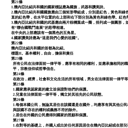
第21條
1.幾內亞比紹共和國的國家標誌應為國旗，武器和讚美詩。
2.幾內亞比紹共和國國旗應由三個矩形帶組成，分別是紅色，黃色和綠
直的紅色帶，在水平位置的右上部和右下部分別為黃色和綠色帶。紅色
3.幾內亞比紹共和國的武器應由兩片棕櫚葉成一圈，排列成一個圓形，
有“聯合國戰鬥進展”的彩帶相連。
在中央的上部應該有一個黑色的五角星。
4.國家讚美詩應為“這是我們心愛的祖國”。
第22條
幾內亞比紹共和國的首都為比紹。
標題II。基本權利，自由，擔保和責任
第23條
所有公民在法律面前一律平等，應享有相同的權利，並應承擔相同的
平，宗教信仰或哲學信念。
第24條
在政治，經濟，社會和文化生活的所有領域，男女在法律面前一律平
第25條
1.國家應承認家庭的建立並保證對他們的保護。
2.兒童在法律面前一律平等，獨立於其祖先的公民狀態。
第26條
1.每個本國公民，無論其居住在該國還是在國外，均應享有與其他公
與該國不存在的權利或義務不符的除外。
2.居住在外國的公民應得到國家的照顧和保護。
第27條
1.在對等的基礎上，外國人或出於任何原因居住在幾內亞比紹或在那