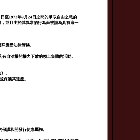
9日至1973年9月24日之間的爭取自由之戰的
歸檔，並且由於其異常的行為而被認為具有這一
崇拜應受法律管轄。
具有自治權的權力下放的領土集體的活動。
法》。
，並保護其遺產。
；
的保護和開發行使專屬權。