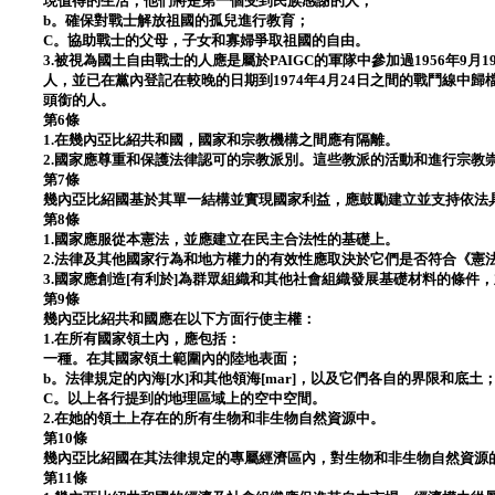
現值得的生活；他們將是第一個受到民族感謝的人；
b。確保對戰士解放祖國的孤兒進行教育；
C。協助戰士的父母，子女和寡婦爭取祖國的自由。
3.被視為國土自由戰士的人應是屬於PAIGC的軍隊中參加過1956年9月1
人，並已在黨內登記在較晚的日期到1974年4月24日之間的戰鬥線中
頭銜的人。
第6條
1.在幾內亞比紹共和國，國家和宗教機構之間應有隔離。
2.國家應尊重和保護法律認可的宗教派別。這些教派的活動和進行宗教
第7條
幾內亞比紹國基於其單一結構並實現國家利益，應鼓勵建立並支持依法
第8條
1.國家應服從本憲法，並應建立在民主合法性的基礎上。
2.法律及其他國家行為和地方權力的有效性應取決於它們是否符合《憲
3.國家應創造[有利於]為群眾組織和其他社會組織發展基礎材料的條件
第9條
幾內亞比紹共和國應在以下方面行使主權：
1.在所有國家領土內，應包括：
一種。在其國家領土範圍內的陸地表面；
b。法律規定的內海[水]和其他領海[mar]，以及它們各自的界限和底土
C。以上各行提到的地理區域上的空中空間。
2.在她的領土上存在的所有生物和非生物自然資源中。
第10條
幾內亞比紹國在其法律規定的專屬經濟區內，對生物和非生物自然資源
第11條