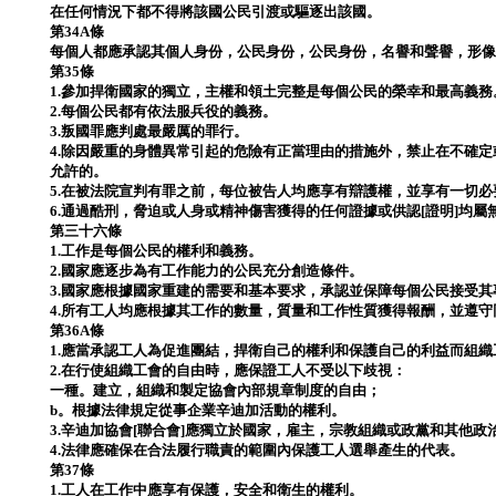
在任何情況下都不得將該國公民引渡或驅逐出該國。
第34A條
每個人都應承認其個人身份，公民身份，公民身份，名譽和聲譽，形
第35條
1.參加捍衛國家的獨立，主權和領土完整是每個公民的榮幸和最高義務
2.每個公民都有依法服兵役的義務。
3.叛國罪應判處最嚴厲的罪行。
4.除因嚴重的身體異常引起的危險有正當理由的措施外，禁止在不確
允許的。
5.在被法院宣判有罪之前，每位被告人均應享有辯護權，並享有一切
6.通過酷刑，脅迫或人身或精神傷害獲得的任何證據或供認[證明]均屬
第三十六條
1.工作是每個公民的權利和義務。
2.國家應逐步為有工作能力的公民充分創造條件。
3.國家應根據國家重建的需要和基本要求，承認並保障每個公民接受
4.所有工人均應根據其工作的數量，質量和工作性質獲得報酬，並遵
第36A條
1.應當承認工人為促進團結，捍衛自己的權利和保護自己的利益而組織
2.在行使組織工會的自由時，應保證工人不受以下歧視：
一種。建立，組織和製定協會內部規章制度的自由；
b。根據法律規定從事企業辛迪加活動的權利。
3.辛迪加協會[聯合會]應獨立於國家，雇主，宗教組織或政黨和其他政
4.法律應確保在合法履行職責的範圍內保護工人選舉產生的代表。
第37條
1.工人在工作中應享有保護，安全和衛生的權利。