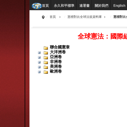
永久和平標準
連署書
關於我們
English
首頁
首頁
憲標對比全球法規資料庫
憲標對比
全球憲法：國際
聯合國憲章
大洋洲卷
亞洲卷
非洲卷
美洲卷
歐洲卷