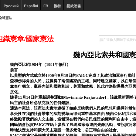
Русский
Español
FB
推特
捐款贈書
全球憲法
組織憲章/國家憲法
幾內亞比索共和國憲
幾內亞比紹1984年（1991年修訂）
前言
以典型的方式成立於1956年9月19日的PAIGC完成了其政治和軍事行動計劃[P
亞和佛得角的人民，並贏得了兩個國家的主權。同時建立國家，以在每
黨奉行獨立，贏得內部和國際和諧，尊重和欽佩，以此作為指導幾內亞
度化。
隨著11月14日的重新調整運動[Movimento Reajustador]，該
民主的社會所必須克服的任何錯誤。
通過本憲法，該憲法忠實地遵循了始終反映我們人民的思想和選擇的體
享受性在我們社會帶來的深刻變革而得到重申基本自由-幾內亞比紹共和
終激勵著我們的人文主義，這體現在我們向公民保證的權利和自由中，
國民議會祝賀PAIGC在紙上參與了展現國家命運的先鋒活動，並祝賀阿米爾卡·
時地決定支持和擴大民主建設一個多元化，公正和自由的社會。
PAIGC的決定是根據其歷史悠久的傳統，即隨時充當我們人民最深切的