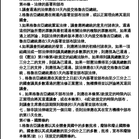
第46條－法律的簽署和頒布
1.議會通過的法律應在10天內提交格魯吉亞總統。
2.格魯吉亞總統應在兩週內簽署並頒布法律，或以正當理由將其退回
國會。
3.如果格魯吉亞總統重返法律，議會應將總統的意見付諸表決。通過
這些評論所需的票數與最初通過有關法律的種類的票數相同。如果通
過上述評論，則該法律的最終版本應在5天內提交格魯吉亞總統，格
魯吉亞總統應在5天內簽署並頒布該法律。
4.如果議會拒絕總統的發言，則應將法律的初稿付諸表決。如果一項
組織法或一部法律得到議員總數的多數票的支持，則應視為已通過，
但《憲法》第19條第4款規定的組織法除外。如果得到議員總數至少
三分之二的支持，則認為已通過。如果一部憲法獲得至少議員總數四
分​​之三的支持，則應視為已通過。該法律應在3天內提交格魯吉亞總
統，格魯吉亞總統應在5天內簽署並頒布該法律。
5，格魯吉亞總統應在其提交之日起5天內簽署並頒布由至少三分之二
的國會議員多數通過的憲法修正案憲法，無權獲得並以評論將其退回
議會。
6，如果格魯吉亞總統不頒布法律，則應在本條第2款規定的時限內以
正當理由將其退還議會，或在本條第3、4或5款規定的時限內頒布，
則議會主席應在該期限到期後的5天內簽署並頒布法律。
七，除非該法律確定另一個日期，否則法律應在其在官方機構中頒布
的第15天生效。
第47條－國際條約
1.格魯吉亞議會應以其全體會員國中的多數批准，廢除和廢止國際條
約。國會應以其成員總數的至少四分之三的多數，批准，宣布和廢除
本條第2款（c）項規定的國際條約。