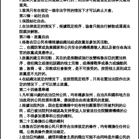
2.如果大會是在公共道路上舉行的，則法律可能會規定必須事先通知
當局。
3.當局只有在假定一個非法字符的情況下才可以終止大會。
第22條－結社自由
1.保證結社自由。
2.在法律規定的情況下，根據既定程序，協會只能自行解散或通過法
院裁決解散。
第23條－政黨自由
1.格魯吉亞公民有權根據組織法組成政黨並參加其活動。
二，在國防軍或負責國家和公共安全的機構應徵人員以及被任命為法
官的政黨成員應停止。
3.政黨的建立和活動，其目的是推翻或強行改變格魯吉亞的憲法秩
序，侵犯獨立或侵犯該國的領土完整，或傳播戰爭或暴力或煽動民
族，族裔，省，宗教或社會衝突，是不可接受的。按照領土原則成立
政黨是不允許的。
4.在組織法規定的情況下，並按照既定程序，只有在憲法法院作出決
定的情況下，才可以禁止政黨。
第二十四條選舉權
1.凡年滿18歲的佐治亞州公民，均有權參加州，自治共和國和地方自
治政府的公民投票和選舉。應保證自由表達選民的意願。
2.根據法院判決，因在監獄機構中犯有特別嚴重罪行而被判刑的公
民，或已被法院判決確認為支持受益人並被送往住院醫療機構的公
民，不得參加選舉和公投的權利。
第二十五條擔任公職的權利
1.格魯吉亞的每個公民只要符合法律規定的條件，均有權擔任任何公
職。公務員條件應依法確定。
2.佐治亞州總統，總理和國會主席的職位可能不由同時是外國公民的