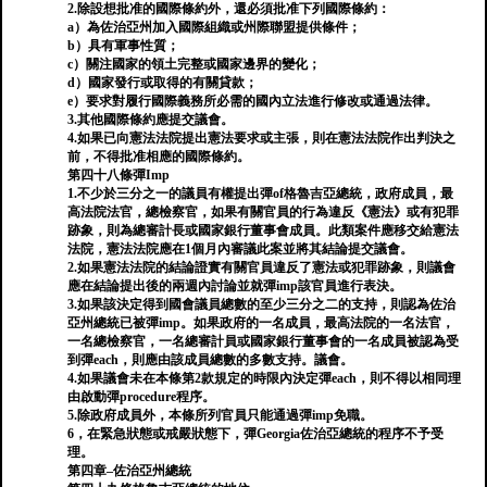
2.除設想批准的國際條約外，還必須批准下列國際條約：
a）為佐治亞州加入國際組織或州際聯盟提供條件；
b）具有軍事性質；
c）關注國家的領土完整或國家邊界的變化；
d）國家發行或取得的有關貸款；
e）要求對履行國際義務所必需的國內立法進行修改或通過法律。
3.其他國際條約應提交議會。
4.如果已向憲法法院提出憲法要求或主張，則在憲法法院作出判決之
前，不得批准相應的國際條約。
第四十八條彈Imp
1.不少於三分之一的議員有權提出彈of格魯吉亞總統，政府成員，最
高法院法官，總檢察官，如果有關官員的行為違反《憲法》或有犯罪
跡象，則為總審計長或國家銀行董事會成員。此類案件應移交給憲法
法院，憲法法院應在1個月內審議此案並將其結論提交議會。
2.如果憲法法院的結論證實有關官員違反了憲法或犯罪跡象，則議會
應在結論提出後的兩週內討論並就彈imp該官員進行表決。
3.如果該決定得到國會議員總數的至少三分之二的支持，則認為佐治
亞州總統已被彈imp。如果政府的一名成員，最高法院的一名法官，
一名總檢察官，一名總審計員或國家銀行董事會的一名成員被認為受
到彈each，則應由該成員總數的多數支持。議會。
4.如果議會未在本條第2款規定的時限內決定彈each，則不得以相同理
由啟動彈procedure程序。
5.除政府成員外，本條所列官員只能通過彈imp免職。
6，在緊急狀態或戒嚴狀態下，彈Georgia佐治亞總統的程序不予受
理。
第四章–佐治亞州總統