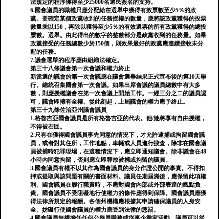
法規定的程序獲得至少25000名選民簽名的支持。
6.國會議員的職權只應分配給在選舉中獲得有效票數至少5％的政
黨。要確定某個政黨收到的任務授權的數量，應將該政黨獲得的投票
數量乘以150，再除以獲得至少5％的有效選票的所有政黨獲得的總投
票數。選舉。由此得出的數字的整數部分是政黨收到的任務量。如果
政黨接受的任務總數少於150個，則效果最好的政黨應連續接收未分
配的任務。
7.議會選舉的程序應由組織法確定。
第三十八條議會第一次會議和權力終止
新當選的議會的第一次會議應在議會選舉結果正式宣布後的第10天舉
行。總統召集國會第一次會議。如果出席會議的議員總數中有大多
數，則應授權議會在第一次會議上開始工作。一經三分之二的議員認
可，議會即擁有全權。從此刻起，上屆議會的權力應予終止。
第三十九條佐治亞州議會議員
1.格魯吉亞國會議員是所有格魯吉亞的代表。他/她將享有自由授權，
不得被召回。
2.只有在獲得國會議員事先同意的情況下，才允許逮捕或拘留國會議
員，或者對其住所，工作地點，車輛或人員進行搜查，除非在國會議
員被捕時犯罪現場，在這種情況下，應立即通知議會。除非議會在48
小時內同意拘留，否則應立即釋放被捕或拘留的議員。
3.國會議員有權不以其作為國會議員的身分作證公開的事實。不得扣
押或提取與該問題有關的書面材料。議員任期屆滿後，應保留此項權
利。國會議員在履行職責時，不應對國會內部或外部表達的觀點負
責。國會議員不受阻礙地行使權力的條件應得到保障。國會議員應獲
得法律所規定的報酬。各個州機構應根據其申請確保議員的人身安
全。妨礙行使國會議員的權力應受到法律的懲罰。
4.國會議員無權擔任任何公務員職務或從事企業家活動。議員可以從