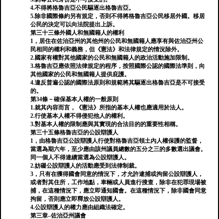
4.不得將格魯吉亞公民驅逐出格魯吉亞。
5.除非國際條約另有規定，否則不得將格魯吉亞公民移居外國。移居
公民的決定可以向法院提出上訴。
第三十三條外國人和無國籍人的權利
1，居住在佐治亞州的其他州的公民和無國籍人應享有與佐治亞州公
民相同的權利和義務，但《憲法》和法律規定的情況除外。
2.國家有權對其他國家的公民和無國籍人的政治活動施加限制。
3.格魯吉亞應依照法律規定的程序，按照國際公認的國際法準則，向
其他國家的公民和無國籍人提供庇護。
4.違反普遍公認的國際法原則和規範將其驅逐出格魯吉亞是不可接受
的。
第34條－確保基本人權的一般原則
1.就其內容而言，《憲法》所指的基本人權也應適用於法人。
2.行使基本人權不得侵犯他人的權利。
3.對基本人權的限制應與其實現的合法目的的重要性相稱。
第三十五條格魯吉亞的公設辯護人
1，由格魯吉亞公設辯護人行使對格魯吉亞領土內人權保護的監督，
當選為期六年，至少應由該州議員總數的五分之三的多數選出議會。
同一個人不得連續當選為公設辯護人。
2.妨礙公設辯護人的活動應受到法律制裁。
3，只有在獲得國會同意的情況下，才允許逮捕或拘留公設辯護人，
或者對其住所，工作地點，車輛或人員進行搜查，除非在犯罪現場被
捕，在這種情況下，應立即通知國會。在這種情況下，除非國會同意
拘留，否則應立即釋放公設辯護人。
4.公設辯護人的權力應由組織法確定。
第三章–佐治亞州議會