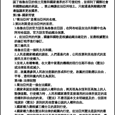
認了格魯吉亞的領土完整和國家邊界的不可侵犯性，並得到了國際社會
和國際組織的承認。 。禁止轉讓佐治亞州領土。只能通過與鄰國的雙
邊協議來更改國界。
第2條–國家符號
1.“喬治亞州”是喬治亞州的名稱。
2.第比利斯是佐治亞州的首府。
3.格魯吉亞的官方語言為格魯吉亞語，在阿布哈茲自治共和國中也為
阿布哈茲語。官方語言受組織法保護。
4，佐治亞州的州旗，國徽和國歌是根據組織法確定的，並應根據憲法
的修訂程序進行修訂。
第三條民主
格魯吉亞是一個民主共和國。
2.人民是國家權威的源頭。人們通過代表，公民投票和其他形式的直
接民主來行使權力。
3.沒有人有權奪權。在大選中當選的機構的現行任期不得由《憲法》
或法律延長或減少。
四，政黨應參與人民政治意願的形成和行使。政黨的活動應以自由，
平等，透明和黨內民主為原則。
第4條–法律狀態
1.喬治亞州是一個合法國家。
2.國家承認並保護公認的人權和自由，將其視為永恆和至高無上的人
類價值觀。行使權力時，人民和國家應受直接適用的法律所規定的這
些權利和自由的約束。《憲法》不應​​否認本文未明確提及的，但固有
地源於《憲法》原則的其他普遍公認的人權和自由。
3.國家權力應根據三權分立的原則行使。
4.國家權力應在憲法和法律的範圍內行使。佐治亞州憲法是該州的最