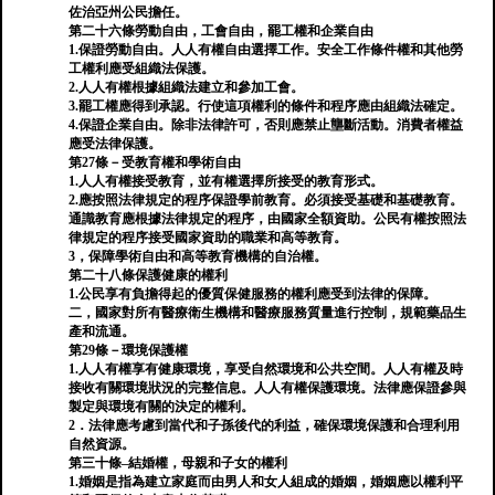
佐治亞州公民擔任。
第二十六條勞動自由，工會自由，罷工權和企業自由
1.保證勞動自由。人人有權自由選擇工作。安全工作條件權和其他勞
工權利應受組織法保護。
2.人人有權根據組織法建立和參加工會。
3.罷工權應得到承認。行使這項權利的條件和程序應由組織法確定。
4.保證企業自由。除非法律許可，否則應禁止壟斷活動。消費者權益
應受法律保護。
第27條－受教育權和學術自由
1.人人有權接受教育，並有權選擇所接受的教育形式。
2.應按照法律規定的程序保證學前教育。必須接受基礎和基礎教育。
通識教育應根據法律規定的程序，由國家全額資助。公民有權按照法
律規定的程序接受國家資助的職業和高等教育。
3，保障學術自由和高等教育機構的自治權。
第二十八條保護健康的權利
1.公民享有負擔得起的優質保健服務的權利應受到法律的保障。
二，國家對所有醫療衛生機構和醫療服務質量進行控制，規範藥品生
產和流通。
第29條－環境保護權
1.人人有權享有健康環境，享受自然環境和公共空間。人人有權及時
接收有關環境狀況的完整信息。人人有權保護環境。法律應保證參與
製定與環境有關的決定的權利。
2．法律應考慮到當代和子孫後代的利益，確保環境保護和合理利用
自然資源。
第三十條–結婚權，母親和子女的權利
1.婚姻是指為建立家庭而由男人和女人組成的婚姻，婚姻應以權利平