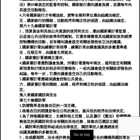
法》第69條規定的監督和控制。國家銀行應向議會負責，並應每年向
其提交活動報告。
4.只有國家銀行才有權放款。貨幣名稱和單位應由組織法確定。
五，國家銀行的職能，活動程序和獨立性的保證，由組織法確定。
第六十九條國家審計署
1，預算資金和其他公共資源的使用和支出，應由國家審計署監督，
以促進公共治理的效率和問責制。它還有權審查其他國家財政和經濟
控制機構的活動，並有權向議會提交有關改善稅收立法的建議。
2.國家審計署由總審計長領導，總審計長由國會議員的多數選舉產
生，任期五年，由議會主席提名。
3，國家審計署應獨立運作。
4.國家審計署應對議會負責。州審計署應每年兩次，連同提交有關國
家預算執行情況的初步和完整報告，一起向議會提交有關政府報告的
結論。每年一次，它應向議會提交自己的活動報告。
5.國家審計署應確保議會控制公共資金。
六，國家審計署的職能，結構，程序和獨立性的保證，由組織法確
定。
第八章國家國防與安全
第七十條國防軍
1.防禦戰爭是格魯吉亞的一項主權。
2.格魯吉亞的辯護是每位公民的責任。服兵役的程序由法律決定。
3.為了捍衛國家獨立，主權和領土完整，以及履行《憲法》和國際義
務規定的與國防和安全有關的其他任務，格魯吉亞應設立國防軍。
4，國防軍的類型和組成由法律規定。國防軍的人數應經政府建議，
由議員總數的多數批准。
Go to top
5，在戒嚴期間，法令准許將負責國家和公共安全的機構與國防軍合