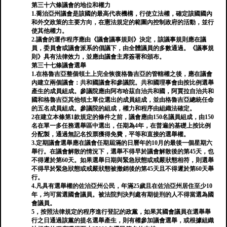
第三十六條議會的地位和權力
1.喬治亞州議會是該國的最高代表機構，行使立法權，確定該國國內
和外交政策的主要方向，在憲法規定的範圍內控制政府的活動，並行
使其他權力。
2.議會的運作程序應由《議會議事規則》決定，該議事規則應在議
員，委員會或議會派系的倡議下，由全體議員的多數通過。《議事規
則》具有法律效力，並應由議會主席簽署和頒布。
第三十七條議會選舉
1.在格魯吉亞整個領土上完全恢復格魯吉亞的管轄權之後，應在議會
內建立兩個議會：共和國議會和參議院。共和國理事會由按比例選舉
產生的成員組成。參議院應由阿布哈茲自治共和國，阿賈拉自治共和
國和格魯吉亞其他領土單位選出的成員組成，並由格魯吉亞總統任命
的五名成員組成。參議院的組成，權力和程序由組織法確定。
2在建立本條第1款規定的條件之前，議會應由150名議員組成，由150
名在單一多任務選舉區中選出，任期為4年，在普遍的基礎上按比例
分配製，通過無記名投票獲得免費，平等和直接的選舉權。
3.定期議會選舉應在議會任期屆滿的日曆年的10月的最後一個星期六
舉行。在議會解散的情況下，選舉不得早於議會解散後的第45天，也
不得遲於第60天。如果選舉日期與緊急狀態或戒嚴狀態相符，則選舉
不得早於緊急狀態或戒嚴狀態被撤銷後的第45天且不得遲於第60天舉
行。
4.凡具有選舉權的佐治亞州公民，年滿25歲且在佐治亞州居住至少10
年，均可當選國會議員。被法院判決判處有期徒刑的人不得當選為國
會議員。
5，按照法律規定的程序進行登記的政黨，如果其國會議員在選舉舉
行之日通過該黨的提名選舉產生，則有權參加議會選舉，或根據組織