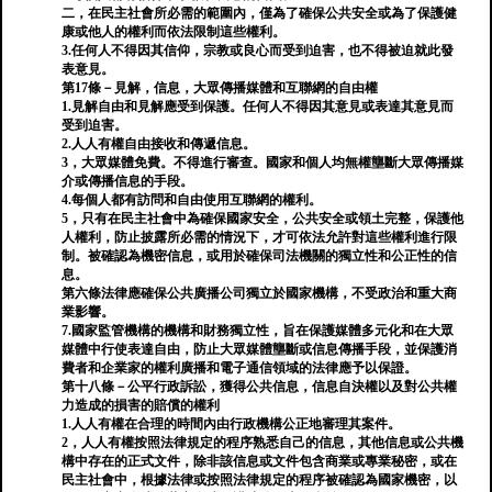
二，在民主社會所必需的範圍內，僅為了確保公共安全或為了保護健
康或他人的權利而依法限制這些權利。
3.任何人不得因其信仰，宗教或良心而受到迫害，也不得被迫就此發
表意見。
第17條－見解，信息，大眾傳播媒體和互聯網的自由權
1.見解自由和見解應受到保護。任何人不得因其意見或表達其意見而
受到迫害。
2.人人有權自由接收和傳遞信息。
3，大眾媒體免費。不得進行審查。國家和個人均無權壟斷大眾傳播媒
介或傳播信息的手段。
4.每個人都有訪問和自由使用互聯網的權利。
5，只有在民主社會中為確保國家安全，公共安全或領土完整，保護他
人權利，防止披露所必需的情況下，才可依法允許對這些權利進行限
制。被確認為機密信息，或用於確保司法機關的獨立性和公正性的信
息。
第六條法律應確保公共廣播公司獨立於國家機構，不受政治和重大商
業影響。
7.國家監管機構的機構和財務獨立性，旨在保護媒體多元化和在大眾
媒體中行使表達自由，防止大眾媒體壟斷或信息傳播手段，並保護消
費者和企業家的權利廣播和電子通信領域的法律應予以保證。
第十八條－公平行政訴訟，獲得公共信息，信息自決權以及對公共權
力造成的損害的賠償的權利
1.人人有權在合理的時間內由行政機構公正地審理其案件。
2，人人有權按照法律規定的程序熟悉自己的信息，其他信息或公共機
構中存在的正式文件，除非該信息或文件包含商業或專業秘密，或在
民主社會中，根據法律或按照法律規定的程序被確認為國家機密，以