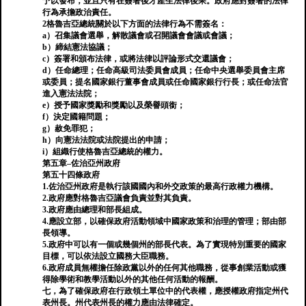
予以發布，並且只有在簽署後才產生法律後果。政府應對簽署的法律
行為承擔政治責任。
2格魯吉亞總統關於以下方面的法律行為不需簽名：
a）召集議會選舉，解散議會或召開議會會議或會議；
b）締結憲法協議；
c）簽署和頒布法律，或將法律以評論形式交還議會；
d）任命總理；任命高級司法委員會成員；任命中央選舉委員會主席
或委員；提名國家銀行董事會成員或任命國家銀行行長；或任命法官
進入憲法法院；
e）授予國家獎勵和獎勵以及榮譽頭銜；
f）決定國籍問題；
g）赦免罪犯；
h）向憲法法院或法院提出的申請；
i）組織行使格魯吉亞總統的權力。
第五章–佐治亞州政府
第五十四條政府
1.佐治亞州政府是執行該國國內和外交政策的最高行政權力機構。
2.政府應對格魯吉亞議會負責並對其負責。
3.政府應由總理和部長組成。
4.應設立部，以確保政府活動領域中國家政策和治理的管理；部由部
長領導。
5.政府中可以有一個或幾個州的部長代表。為了實現特別重要的國家
目標，可以依法設立國務大臣職務。
6.政府成員無權擔任除政黨以外的任何其他職務，從事創業活動或獲
得除學術和教學活動以外的其他任何活動的報酬。
七，為了確保政府在行政領土單位中的代表權，應授權政府指定州代
表州長。州代表州長的權力應由法律確定。