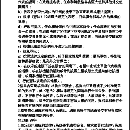
代表的認可；在政府提名後，任命和解散格魯吉亞大使和其他外交使
團團長；
b）代表佐治亞州與佐治亞州使徒東正教東正教達成憲法協議；
c）根據《憲法》和組織法規定的程序，召集議會和地方自治機構的
選舉；
d）經政府提名，任命和解僱佐治亞國防軍首長；任命高級司法委員
會一名成員；在組織法規定的情況下並按照既定程序參加格魯吉亞中
央選舉委員會主席和成員的任命；在政府提名後，向議會提交國家監
管機構成員的候選人；
e）根據組織法規定的程序決定公民權問題；
f）赦免罪犯；
g）按照法律規定的程序，給予國家獎勵和獎勵；最高軍銜，特別職
務和榮譽稱號；最高外交官職位；
h）在政府的建議下並在議會的同意下，有權中止領土單位代表機構
的活動，或在該機構的活動威脅到該國主權或領土完整時解散該機
構，或國家機構行使憲法權力；
i）行使憲法規定的其他權力。
2格魯吉亞總統有權在格魯吉亞議會，格魯吉亞政府或不少於20萬選
民的要求下，就《憲法》和法律規定的問題舉行全民公決。收到請
求。不得舉行全民投票，以通過或廢除法律，大赦或赦免，批准或退
出國際條約，或決定設想限制基本憲法人權的問題。與召集和舉行全
民投票有關的問題應由組織法確定。
3.格魯吉亞總統有權向人民講話。總統應每年向議會提交有關與國家
有關的關鍵問題的報告。
第53條-簽字
1.佐治亞州總統的法律行為應要求總理簽名。要求籤署的法律行為應