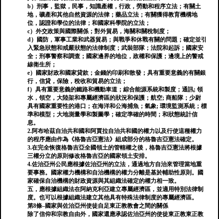
b）刑事，監獄，民事，知識產權，行政，勞動和程序立法；有關土
地，礦產和其他自然資源的法律；藥品立法；有關獲得教育機構地
位，認證和學位的法律；和國家科學院的立法；
c）外交政策與國際關係；對外貿易，海關和關稅制度；
d）國防，軍事工業和武器貿易；與戰爭和休戰有關的問題；確定並引
入緊急狀態和戒嚴狀態的法律制度；武裝部隊；法院和起訴；國家安
全；刑事警察和調查；國家邊界的地位，政權和保護；邊境上的警戒
線衛生所；
e）國家財政和國家貸款；金錢的印刷和散發；具有重要意義的有關銀
行，信貸，保險，稅收和貿易的立法；
f）具有重要意義的鐵路和機動車道；綜合能源系統和製度；通訊; 領
水，領空，大陸架和專屬經濟區的狀況和保護；航空; 商船隊；少尉
具有國家重要性的港口；在海洋和公海捕魚；氣象; 環境監測系統；標
準和模型；大地測量學和製圖學；確定準確的時間；和狀態統計信
息。
2.阿布哈茲自治共和國和阿賈拉自治共和國的權力以及行使這種權力
的程序應由作為《格魯吉亞憲法》組成部分的格魯吉亞憲法確定。
3.在完全恢復格魯吉亞全國領土的管轄權之後，格魯吉亞憲法將根據
三權分立的原則修改格魯吉亞的國家領土安排。
4.佐治亞州公民應根據佐治亞州​​的立法，通過地方自治來管理當地重
要事務。國家權力機構和自治機構的權力分離是基於輔助性原則。國
家確保自治機構的財政資源與其組織法確定的權力相一致。
五，應根據組織法在阿納克利亞建立專屬經濟區，並適用特別法律制
度。也可以根據組織法建立其他具有特殊法律制度的專屬經濟區。
第8條–國家與佐治亞州使徒自足東正教教會之間的關係
除了信仰和宗教自由外，國家還應承認佐治亞州的使徒東正教東正教