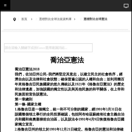
首頁
憲標對比全球法規資料庫
憲標對比全球憲法
喬治亞憲法
喬治亞憲法2018
我們，佐治亞州公民–我們將堅定其意志，以建立民主的社會秩序，經
濟自由以及法律和社會狀態；確保普遍公認的人權和自由；並利用幾百
年來格魯吉亞民族國家的悠久傳統以及1921年《格魯吉亞憲法》的歷史
和法律遺產，加強該國的獨立性以及與其他民族的和平關係，在上帝和
民族面前宣告該憲法。
第一章總則
第一條–國家主權
1.格魯吉亞是一個獨立，統一和不可分割的國家，經1991年3月31日在
該國整個領土舉行的全民投票確認，包括阿布哈茲蘇維埃社會主義自治
共和國和南奧塞梯前自治區，以及該法令1991年4月9日恢復格魯吉亞國
家獨立宣言。
2.格魯吉亞州的領土於1991年12月21日確定。格魯吉亞的憲法和法律確