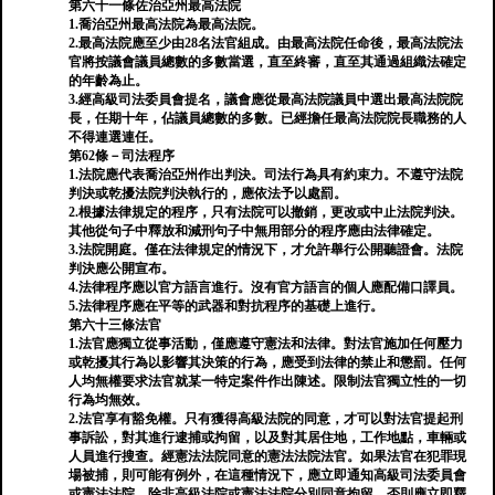
第六十一條佐治亞州最高法院
1.喬治亞州最高法院為最高法院。
2.最高法院應至少由28名法官組成。由最高法院任命後，最高法院法
官將按議會議員總數的多數當選，直至終審，直至其通過組織法確定
的年齡為止。
3.經高級司法委員會提名，議會應從最高法院議員中選出最高法院院
長，任期十年，佔議員總數的多數。已經擔任最高法院院長職務的人
不得連選連任。
第62條－司法程序
1.法院應代表喬治亞州作出判決。司法行為具有約束力。不遵守法院
判決或乾擾法院判決執行的，應依法予以處罰。
2.根據法律規定的程序，只有法院可以撤銷，更改或中止法院判決。
其他從句子中釋放和減刑句子中無用部分的程序應由法律確定。
3.法院開庭。僅在法律規定的情況下，才允許舉行公開聽證會。法院
判決應公開宣布。
4.法律程序應以官方語言進行。沒有官方語言的個人應配備口譯員。
5.法律程序應在平等的武器和對抗程序的基礎上進行。
第六十三條法官
1.法官應獨立從事活動，僅應遵守憲法和法律。對法官施加任何壓力
或乾擾其行為以影響其決策的行為，應受到法律的禁止和懲罰。任何
人均無權要求法官就某一特定案件作出陳述。限制法官獨立性的一切
行為均無效。
2.法官享有豁免權。只有獲得高級法院的同意，才可以對法官提起刑
事訴訟，對其進行逮捕或拘留，以及對其居住地，工作地點，車輛或
人員進行搜查。經憲法法院同意的憲法法院法官。如果法官在犯罪現
場被捕，則可能有例外，在這種情況下，應立即通知高級司法委員會
或憲法法院。除非高級法院或憲法法院分別同意拘留，否則應立即釋