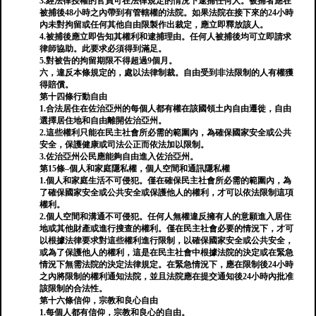
3.經法律授權的官員可在法律規定的情況下逮捕任何人。被捕者應在
被捕後48小時之內帶到有管轄權的法院。如果法院在接下來的24小時
內未對拘留或任何其他自由限製作出裁定，應立即釋放該人。
4.被捕後應立即告知其權利和逮捕理由。任何人被捕後均可立即請求
律師協助。此要求必須得到滿足。
5.對被告的拘留期限不得超過9個月。
六，違反本條規定的，處以法律制裁。自由受到非法限制的人有權獲
得賠償。
第十四條行動自由
1.合法居住在佐治亞州的每個人都有權在該國領土內自由遷徙，自由
選擇居住地和自由離開佐治亞州。
2.這些權利只能在民主社會所必需的範圍內，為確保國家安全或公共
安全，保護健康或司法公正而依法加以限制。
3.佐治亞州公民應能夠自由進入佐治亞州。
第15條–個人和家庭隱私權，個人空間和通訊隱私權
1.個人和家庭生活不可侵犯。僅在確保民主社會所必需的範圍內，為
了確保國家安全或公共安全或保護他人的權利，才可以依法限制這項
權利。
2.個人空間和溝通不可侵犯。任何人無權違反擁有人的意願進入居住
地或其他財產或進行搜查的權利。僅在民主社會必要的情況下，才可
以根據法律要求對這些權利進行限制，以確保國家安全或公共安全，
或為了保護他人的權利，這是在民主社會中根據法院的決定或在緊急
情況下無需法院的決定法律規定。在緊急情況下，應在限制後24小時
之內將限制的權利通知法院，並且法院應在提交通知後24小時內批准
該限制的合法性。
第十六條信仰，宗教和良心自由
1.每個人都有信仰，宗教和良心的自由。