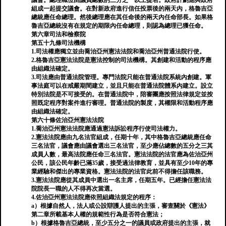
議會。總理職位由議員總數的三分之一以上提名。政府計劃應與政府
組成一起提交議會。在對新政府進行信任投票後的兩天內，格魯吉亞
總統應任命總理。然後總理應在其任命後的兩天內任命部長。如果格
魯吉亞總統沒有在規定的期限內任命總理，則認為總理已獲任命。
第六章司法和檢察院
第五十九條司法機構
1.司法權應獨立並由喬治亞州憲法法院和喬治亞州普通法院行使。
2.格魯吉亞憲法法院是憲法控制的司法機構。其創建和活動的程序應
由組織法確定。
3.司法應由普通法院管理。專門法院只能在普通法院系統內創建。軍
事法庭可以在戒嚴期間建立，並且只能在普通法院體系內建立。設立
特別法院是不可接受的。在普通法院中，陪審團應按照法律規定並按
照既定程序對案件進行審理。普通法院的製度，其權限和活動程序應
由組織法確定。
第六十條佐治亞州憲法法院
1.喬治亞州憲法法院應通過憲法訴訟程序行使司法權力。
2.憲法法院應由九名法官組成，任期十年，其中格魯吉亞總統應任命
三名法官，議會應由議會選出三名法官，至少應佔總數的五分之三其
成員人數，最高法院應任命三名法官。憲法法院的法官應為佐治亞州
公民，該公民年齡已滿35歲，接受過法律教育，並具有至少10年的專
業經驗和傑出的專業資格。憲法法院的法官此前不得擔任該職務。
3.憲法法院應從其成員中選出一名主席，任期五年。已經擔任憲法法
院院長一職的人不得再次當選。
4.佐治亞州憲法法院應依照組織法規定的程序：
a）根據自然人，法人或公設辯護人提出的主張，審查關於《憲法》
第二章所載基本人權的規範性行為是否符合憲法；
b）根據格魯吉亞總統，至少五分之一的議員或政府提出的主張，就