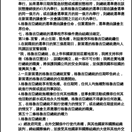
舉行。如果選舉日期與緊急狀態或戒嚴狀態相符，則總統選舉應在該
狀態撤銷後的45天內舉行。如果格魯吉亞總統的選舉日期在議會選舉
的同一個月內，或在議會選舉當月的前一個月內舉行，則總統選舉應
在新當選的議會第一次會議召開之日起45天內舉行。
6.格魯吉亞總統的選舉應由議會任命，但重選除外，選舉應由議會主
席任命。
七，格魯吉亞總統的選舉程序和條件應由組織法確定。
第51條–宣誓，終止任期，豁免權，利益衝突和格魯吉亞總統繼任
1.在就職前的選舉日的第三個星期日，新當選的格魯吉亞總統應向人
民講話並宣誓就職：
“我，格魯吉亞總統，在上帝和國家面前莊嚴地宣布，我將支持和捍
衛《格魯吉亞憲法》，該國的獨立，統一和不可分割；我將忠實地履
行總統的職責，將保護我國公民的安全與福祉，並保護我國和祖國的
複興與力量。”
2.一旦新當選的格魯吉亞總統宣誓，格魯吉亞總統的任期即告終止，
新當選的格魯吉亞總統的任期應開始。
3.格魯吉亞總統享有豁免權。在任期間，任何人均無權對格魯吉亞總
統進行拘留或提起刑事訴訟。
4.格魯吉亞總統無權擔任任何其他職務，從事創業活動或獲得任何其
他活動的薪水或其他永久性報酬。格魯吉亞總統不得參加任何政黨。
五，在格魯吉亞總統不能行使權力的情況下，或在總統任期提前終止
的情況下，議會主席應履行格魯吉亞總統的職責。
第五十二條格魯吉亞總統的權力
1.格魯吉亞總統應：
a）經政府同意，在外交關係中行使代表權，與其他國家和國際組織
談判，締結國際條約，並接受其他國家和國際組織的大使和其他外交