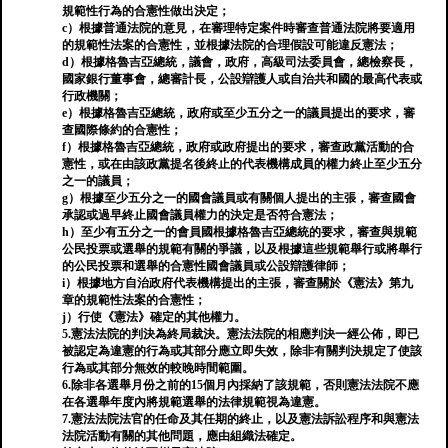
規範性行為的合憲性做出決定；
c）根據普通法院的意見，在審理特定案件時審查普通法院將要適用
的規範性法案的合憲性，並根據法院的合理假設可能違反憲法；
d）根據格魯吉亞總統，議會，政府，高級司法委員會，總檢察長，
國家銀行董事會，總審計長，公設辯護人或自治共和國的最高代表或
行政機關；
e）根據格魯吉亞總統，政府或至少五分之一的議員提出的要求，審
查國際條約的合憲性；
f）根據格魯吉亞總統，政府或政府提出的要求，審查政黨活動的合
憲性，或在由該政黨提名後終止的代表機構成員的權力終止至少五分
之一的議員；
g）根據至少五分之一的國會議員或有關個人提出的主張，審查國會
承認或過早終止國會議員權力的決定是否符合憲法；
h）至少有五分之一的會員國根據格魯吉亞總統的要求，審查與規範
公民投票或選舉的規範有關的爭議，以及根據這些規範舉行或將舉行
的公民投票和選舉的合憲性國會議員或公設辯護律師；
i）根據地方自治政府代表機構提出的主張，審查關於《憲法》第九
章的規範性法案的合憲性；
j）行使《憲法》確定的其他權力。
5.憲法法院的判決為終局裁決。憲法法院的相應判決一經公佈，即已
被認定為違憲的行為或其部分應立即失效，除非有關判決規定了使該
行為或其部分無效的較晚時間範圍。
6.除非各選舉月份之前的15個月內採納了該規範，否則憲法法院不應
在各選舉年度內將規範選舉的法律規範視為違憲。
7.憲法法院法官的任命及其任期的終止，以及憲法訴訟程序和與憲法
法院活動有關的其他問題，應由組織法確定。