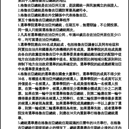
第四十九條格魯吉亞總統的地位
1.格魯吉亞總統是佐治亞州元首，是該國統一與民族獨立的保證人。
2.格魯吉亞總統是格魯吉亞國防軍最高總司令。
3.格魯吉亞總統應在外交關係中代表格魯吉亞。
第五十條格魯吉亞總統的選舉程序
1.選舉學院選舉佐治亞州總統，任期五年，無需辯論，不公開投票。
同一個人只能當選格魯吉亞總統兩次。
2.凡具有選舉權的佐治亞州公民，年滿40歲且在佐治亞州居住至少15
年，均可當選佐治亞州總統。
3.選舉學院應由300名成員組成，包括格魯吉亞議會以及阿布哈茲和
阿賈拉自治共和國最高代表機構的所有成員。選舉學院的其他成員應
由各自的政黨從格魯吉亞中央選舉委員會根據組織法確定的配額中從
地方自治政府的代表機構中提名。配額是按照比例地域分配原則和比
例制下地方自治政府選舉的結果確定的。選舉學院的組成應經喬治亞
中央選舉委員會批准。
4.格魯吉亞總統的選舉應在國會大廈舉行。選舉學院的成員不得少於
30名，有權提名喬治亞州總統的候選人。選舉學院的一名成員可以支
持僅提名一名候選人。選舉學院的一名成員僅有權為一名候選人投
票。在第一輪選舉中，候選人獲得至少選舉團全體成員三分之二的選
票。如果在第一輪中沒有選舉格魯吉亞總統，則第二輪應在第一輪中
獲得最多選票的兩名候選人之間舉行。在第二輪投票中獲得最多選票
的候選人將被視為當選。如果選舉學院成員總數的一半以上參加了選
舉，則第一輪或第二輪選舉應視為有效。如果選舉失敗，或者選舉學
院沒有選舉格魯吉亞總統，則應在30天內重新舉行格魯吉亞總統選
舉。
5.總統選舉應在格魯吉亞總統任期屆滿的日曆年的10月舉行。在格魯
吉亞總統任期提前終止的情況下，總統選舉應在任期終止後的45天內