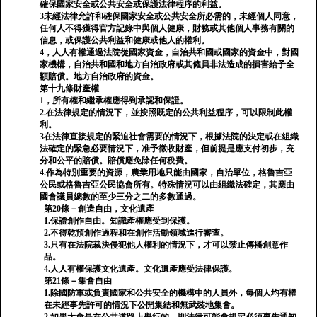
確保國家安全或公共安全或保護法律程序的利益。
3未經法律允許和確保國家安全或公共安全所必需的，未經個人同意，
任何人不得獲得官方記錄中與個人健康，財務或其他個人事務有關的
信息，或保護公共利益和健康或他人的權利。
4，人人有權通過法院從國家資金，自治共和國或國家的資金中，對國
家機構，自治共和國和地方自治政府或其僱員非法造成的損害給予全
額賠償。地方自治政府的資金。
第十九條財產權
1，所有權和繼承權應得到承認和保證。
2.在法律規定的情況下，並按照既定的公共利益程序，可以限制此權
利。
3在法律直接規定的緊迫社會需要的情況下，根據法院的決定或在組織
法確定的緊急必要情況下，准予徵收財產，但前提是應支付初步，充
分和公平的賠償。賠償應免除任何稅費。
4.作為特別重要的資源，農業用地只能由國家，自治單位，格魯吉亞
公民或格魯吉亞公民協會所有。特殊情況可以由組織法確定，其應由
國會議員總數的至少三分之二的多數通過。
第20條－創造自由，文化遺產
1.保證創作自由。知識產權應受到保護。
2.不得乾預創作過程和在創作活動領域進行審查。
3.只有在法院裁決侵犯他人權利的情況下，才可以禁止傳播創意作
品。
4.人人有權保護文化遺產。文化遺產應受法律保護。
第21條－集會自由
1.除國防軍或負責國家和公共安全的機構中的人員外，每個人均有權
在未經事先許可的情況下公開集結和無武裝地集會。