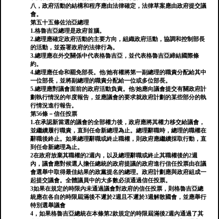
八，政府活動的結構和程序應由法律確定，法律草案應由政府提交議
會。
第五十五條佐治亞總理
1.格魯吉亞總理是政府首腦。
2.總理應確定政府活動的主要方向，組織政府活動，協調和控制部長
的活動，並簽署政府的法律行為。
3.總理應在外交關係中代表格魯吉亞，並代表格魯吉亞締結國際條
約。
4.總理應任命和罷免部長。他/她有權將第一副總理的職責分配給其中
一位部長，並將副總理的職責分配給一位或多位部長。
5.總理應對議會面前的政府活動負責。他/她應向議會提交有關政府計
劃執行情況的年度報告，並應議會的要求就政府計劃的某些部分的執
行情況進行報告。
第56條－信任投票
1.在承認新當選的議會的全部權力後，政府應將其權力移交給議會，
並繼續履行職責，直到任命新總理為止。總理辭職時，總理的職權在
辭職後終止。如果總理辭職或終止職權，則政府應繼續採取行動，直
到任命新總理為止。
2在政府放棄其職權的2週內，以及總理辭職或終止其職權後的2週
內，議會應對候選人擔任總統的政府提議的政府進行信任投票由在議
會選舉中取得最佳結果的政黨提名的總理。政府計劃應與政府組成一
起提交議會。全體議員中的大多數必須通過信任投票。
3如果在規定的時限內未通過議會對政府的信任投票，則格魯吉亞總
統應在各自的時限屆滿後不遲於2週且不遲於3週解散國會，並應舉行
特別選舉議會
4，如果格魯吉亞總統在本條第2款規定的時限屆滿後2週內通過了其