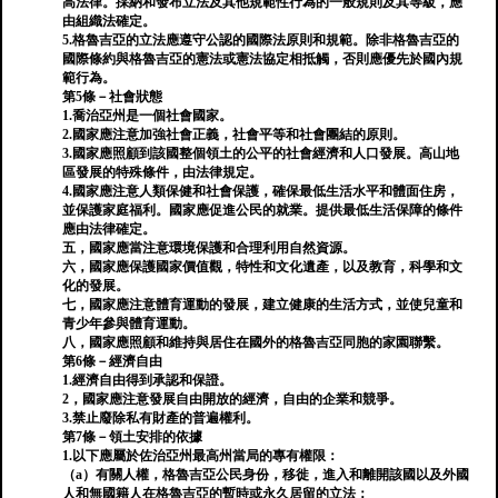
高法律。採納和發布立法及其他規範性行為的一般規則及其等級，應
由組織法確定。
5.格魯吉亞的立法應遵守公認的國際法原則和規範。除非格魯吉亞的
國際條約與格魯吉亞的憲法或憲法協定相抵觸，否則應優先於國內規
範行為。
第5條－社會狀態
1.喬治亞州是一個社會國家。
2.國家應注意加強社會正義，社會平等和社會團結的原則。
3.國家應照顧到該國整個領土的公平的社會經濟和人口發展。高山地
區發展的特殊條件，由法律規定。
4.國家應注意人類保健和社會保護，確保最低生活水平和體面住房，
並保護家庭福利。國家應促進公民的就業。提供最低生活保障的條件
應由法律確定。
五，國家應當注意環境保護和合理利用自然資源。
六，國家應保護國家價值觀，特性和文化遺產，以及教育，科學和文
化的發展。
七，國家應注意體育運動的發展，建立健康的生活方式，並使兒童和
青少年參與體育運動。
八，國家應照顧和維持與居住在國外的格魯吉亞同胞的家園聯繫。
第6條－經濟自由
1.經濟自由得到承認和保證。
2，國家應注意發展自由開放的經濟，自由的企業和競爭。
3.禁止廢除私有財產的普遍權利。
第7條－領土安排的依據
1.以下應屬於佐治亞州最高州當局的專有權限：
（a）有關人權，格魯吉亞公民身份，移徙，進入和離開該國以及外國
人和無國籍人在格魯吉亞的暫時或永久居留的立法；