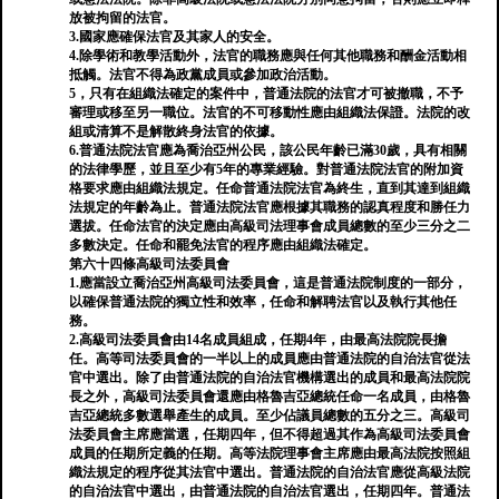
放被拘留的法官。
3.國家應確保法官及其家人的安全。
4.除學術和教學活動外，法官的職務應與任何其他職務和酬金活動相
抵觸。法官不得為政黨成員或參加政治活動。
5，只有在組織法確定的案件中，普通法院的法官才可被撤職，不予
審理或移至另一職位。法官的不可移動性應由組織法保證。法院的改
組或清算不是解散終身法官的依據。
6.普通法院法官應為喬治亞州公民，該公民年齡已滿30歲，具有相關
的法律學歷，並且至少有5年的專業經驗。對普通法院法官的附加資
格要求應由組織法規定。任命普通法院法官為終生，直到其達到組織
法規定的年齡為止。普通法院法官應根據其職務的認真程度和勝任力
選拔。任命法官的決定應由高級司法理事會成員總數的至少三分之二
多數決定。任命和罷免法官的程序應由組織法確定。
第六十四條高級司法委員會
1.應當設立喬治亞州高級司法委員會，這是普通法院制度的一部分，
以確保普通法院的獨立性和效率，任命和解聘法官以及執行其他任
務。
2.高級司法委員會由14名成員組成，任期4年，由最高法院院長擔
任。高等司法委員會的一半以上的成員應由普通法院的自治法官從法
官中選出。除了由普通法院的自治法官機構選出的成員和最高法院院
長之外，高級司法委員會還應由格魯吉亞總統任命一名成員，由格魯
吉亞總統多數選舉產生的成員。至少佔議員總數的五分之三。高級司
法委員會主席應當選，任期四年，但不得超過其作為高級司法委員會
成員的任期所定義的任期。高等法院理事會主席應由最高法院按照組
織法規定的程序從其法官中選出。普通法院的自治法官應從高級法院
的自治法官中選出，由普通法院的自治法官選出，任期四年。普通法