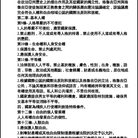
在佐治亞州歷史上的傑出作用及其從國家的獨立性。格魯吉亞州與格
魯吉亞使徒無頭東正教教會之間的關係應由憲法協議確定，該協議應
完全符合人權和自由領域公認的國際法原則和規範。
第二章–基本人權
第9條–人格尊嚴的不可侵犯
1.人的尊嚴不可侵犯，應受國家保護。
2.禁止酷刑，不人道或有辱人格的待遇，禁止使用不人道或有辱人格
的懲罰。
第10條－生命權和人身安全權
1.保護生命。禁止判處死刑。
2.應保護人身安全。
第11條–平等權
1.法律面前人人平等。禁止基於種族，膚色，性別，出身，種族，語
言，宗教，政治或其他觀點，社會歸屬，財產或名義地位，居住地或
任何其他理由的歧視。
2.根據國際公認的國際法原則和規範以及格魯吉亞的立法，格魯吉亞
公民，不論其種族和宗教信仰或語言，均有權維持和發展其文化，並
有權使用其母語。私人和公共場所，不受任何歧視。
3.國家應提供男女平等的權利和機會。國家應採取特別措施，確保男
女基本平等並消除不平等。
四，國家為殘疾人行使權利創造特殊條件。
第十二條：自由的個人發展權
人人有權自由發展自己的個性。
第十三條–人類自由
1.應保護人類自由。
2.剝奪財產權或其他自由限制僅應根據法院的決定予以允許。