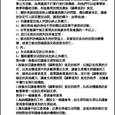
事公共活動。如果議員不打算行使行政職能，則他們可以從事學術，
教學和藝術活動。利益衝突的情況應由《議事規則》規定。
5，關於承認或提前終止國會議員權力的問題，應由國會決定。議會
的決定可上訴至憲法法院。議員的權力，如果他/她：
a）向議會提交個人申請以終止其權力；
b）擔任與他/她的身份不符的職位或從事不兼容的活動；
c）在常規會議中無正當理由未能參加常規會議的一半以上；
d）因已生效的法院判決而被定罪；
e）被法院判決確認為支持的受益人，並被送往各自的住院治療機
構，或者已被法院確認為失踪或宣布死亡；
f）死；
g）失去格魯吉亞的公民身份；
h）鬚根據憲法法院的決定終止其權力。
第40條－格魯吉亞議會主席和副主席
1.格魯吉亞議會應按照《議事規則》規定的程序，以無記名投票的方
式，以其全體成員中的多數票選出主席。議會主席應主持議會的工
作，確保自由發表意見，簽署議會通過的行為，並行使《議事規則》
確定的其他權力。議會主席應按照《議事規則》規定的程序，在議會
中履行全部行政職能。
2.格魯吉亞議會應按照《議事規則》規定的程序，以其全體議員的多
數選舉第一任副主席和副主席。
第四十一條議會局，委員會和派系
1.為組織議會的工作，應設立一個議會局，由主席和副主席以及議會
委員會和議會派別的主席組成。
2.應在議會中設立委員會，以事先準備立法問題，促進決策的執行並
控制對政府和議會負責的機構的活動。