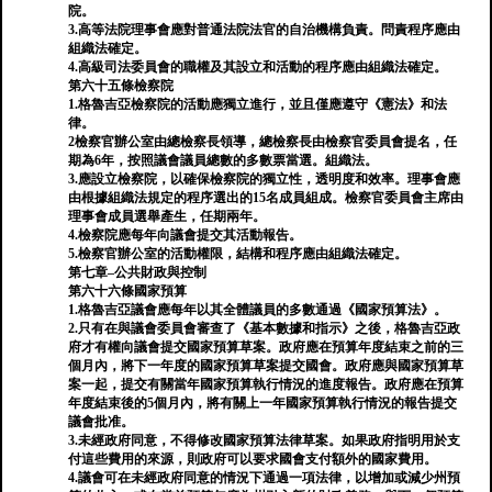
院。
3.高等法院理事會應對普通法院法官的自治機構負責。問責程序應由
組織法確定。
4.高級司法委員會的職權及其設立和活動的程序應由組織法確定。
第六十五條檢察院
1.格魯吉亞檢察院的活動應獨立進行，並且僅應遵守《憲法》和法
律。
2檢察官辦公室由總檢察長領導，總檢察長由檢察官委員會提名，任
期為6年，按照議會議員總數的多數票當選。組織法。
3.應設立檢察院，以確保檢察院的獨立性，透明度和效率。理事會應
由根據組織法規定的程序選出的15名成員組成。檢察官委員會主席由
理事會成員選舉產生，任期兩年。
4.檢察院應每年向議會提交其活動報告。
5.檢察官辦公室的活動權限，結構和程序應由組織法確定。
第七章–公共財政與控制
第六十六條國家預算
1.格魯吉亞議會應每年以其全體議員的多數通過《國家預算法》。
2.只有在與議會委員會審查了《基本數據和指示》之後，格魯吉亞政
府才有權向議會提交國家預算草案。政府應在預算年度結束之前的三
個月內，將下一年度的國家預算草案提交國會。政府應與國家預算草
案一起，提交有關當年國家預算執行情況的進度報告。政府應在預算
年度結束後的5個月內，將有關上一年國家預算執行情況的報告提交
議會批准。
3.未經政府同意，不得修改國家預算法律草案。如果政府指明用於支
付這些費用的來源，則政府可以要求國會支付額外的國家費用。
4.議會可在未經政府同意的情況下通過一項法律，以增加或減少州預