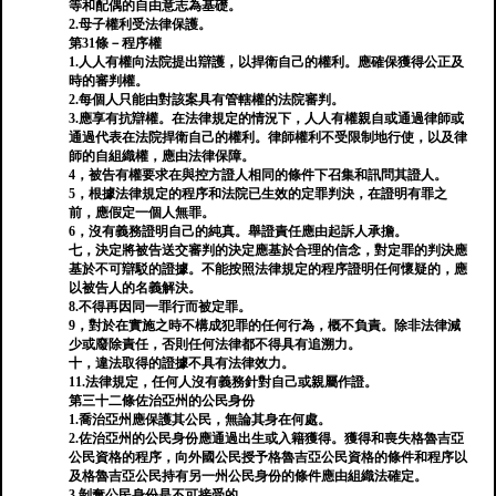
等和配偶的自由意志為基礎。
2.母子權利受法律保護。
第31條－程序權
1.人人有權向法院提出辯護，以捍衛自己的權利。應確保獲得公正及
時的審判權。
2.每個人只能由對該案具有管轄權的法院審判。
3.應享有抗辯權。在法律規定的情況下，人人有權親自或通過律師或
通過代表在法院捍衛自己的權利。律師權利不受限制地行使，以及律
師的自組織權，應由法律保障。
4，被告有權要求在與控方證人相同的條件下召集和訊問其證人。
5，根據法律規定的程序和法院已生效的定罪判決，在證明有罪之
前，應假定一個人無罪。
6，沒有義務證明自己的純真。舉證責任應由起訴人承擔。
七，決定將被告送交審判的決定應基於合理的信念，對定罪的判決應
基於不可辯駁的證據。不能按照法律規定的程序證明任何懷疑的，應
以被告人的名義解決。
8.不得再因同一罪行而被定罪。
9，對於在實施之時不構成犯罪的任何行為，概不負責。除非法律減
少或廢除責任，否則任何法律都不得具有追溯力。
十，違法取得的證據不具有法律效力。
11.法律規定，任何人沒有義務針對自己或親屬作證。
第三十二條佐治亞州的公民身份
1.喬治亞州應保護其公民，無論其身在何處。
2.佐治亞州的公民身份應通過出生或入籍獲得。獲得和喪失格魯吉亞
公民資格的程序，向外國公民授予格魯吉亞公民資格的條件和程序以
及格魯吉亞公民持有另一州公民身份的條件應由組織法確定。
3.剝奪公民​​身份是不可接受的。