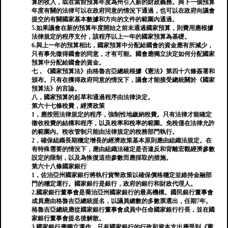
算的收入，或在當前預算年度為州引入新的財政義務。與下一個預算
年度有關的法律可以在政府同意的情況下通過，也可以在政府向議會
提交的有關國家基本數據和方向的文件的範圍內通過。
5.如果議會在新的預算年度開始之前未通過國家預算，則費用應根據
法律規定的程序支付，該程序以上一年的國家預算為基礎。
6.與上一年的預算相比，國家預算中分配給國會的資金應有所減少，
只有事先徵得國會的同意，才有可能。國會應獨立決定如何分配國家
預算中分配給國會的資金。
七，《國家預算法》由格魯吉亞總統根據《憲法》第四十六條簽署和
頒布。只有在獲得政府同意的情況下，議會才能接受總統關於《國家
預算法》的言論。
八，國家預算的起草和通過程序由法律決定。
第六十七條稅費，經濟政策
1，應按照法律規定的程序，強制性地繳納稅費。只有法律才能確定
徵收稅費的結構和程序，以及稅率和稅率的範圍。免稅僅在法律允許
的範圍內。稅收管制只能由法律規定的稅務部門執行。
2，確保組織長期穩定增長的經濟政策基本原則應由組織法規定。在
有特殊需要的情況下，應由組織法確定是否違反和背離宏觀經濟參數
設定的限制，以及為恢復這些參數而應採取的措施。
第六十八條國家銀行
1，佐治亞州國家銀行將執行貨幣政策以確保價格穩定並維持金融部
門的穩定運行。國家銀行是銀行，政府的銀行和財政代理人。
2.國家銀行董事會是喬治亞州國家銀行的最高機構。國民銀行董事會
成員應由格魯吉亞總統提名，以議員總數的多數票選出，任期7年。
格魯吉亞總統應從國家銀行董事會成員中任命國家銀行行長，並在國
家銀行董事會提名後解散。
3.國家銀行應獨立運作。只有國家銀行的行政和資本支出應受到《憲