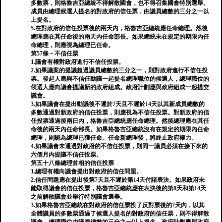
多數票，則格魯吉亞總統不得解散國會，也不得召集國會特別選舉。
成員由總理候選人提名的對政府的信任票，由議員總數的三分之一以
上提名。
5.在對政府的信任投票後的兩天內，格魯吉亞總統應任命總理。然後
總理應在其任命後的兩天內任命部長。如果總統未在規定的期限內任
命總理，則應視為總理已任命。
第57條－不信任票
1.議會有權對政府進行不信任投票。
2.如果議案的提議超過議員總數的三分之一，則對政府進行不信任投
票。發起人應與不信任動議一起提名總理職位的候選人，總理職位的
候選人應向議會提議新的政府組成。政府計劃應與政府組成一起提交
議會。
3.如果議會在提出動議後不遲於7天且不遲於14天以其新成員總數的
多數通過對新政府的信任投票，則應視為不信任投票。對新政府的信
任投票通過後兩日內，格魯吉亞總統應任命總理。然後總理應在其任
命後的兩天內任命部長。如果格魯吉亞總統沒有在規定的期限內任命
總理，則認為總理已獲任命。任命新總理後，將終止政府權力。
4.如果議會未通過對政府的不信任投票，則同一議員必須在接下來的
六個月內提議不信任投票。
第五十八條總理首相的信任投票
1.總理有權向議會提出對政府的信任問題。
2.信任問題應在提出後第7天且不遲於第14天付諸表決。如果政府未
能取得議會的信任投票，格魯吉亞總統應在表決後的第8天和第14天
之前解散議會並舉行特別議會選舉。
3.如果格魯吉亞總統在對政府的信任票投了反對票後的7天內，以其
全體議員的多數票通過了候選人提名的對政府的信任票，則不得解散