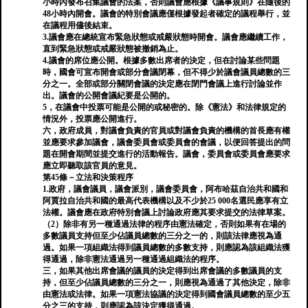
小時內發布召集議會的法案，否則議會應根據《議事規則》在隨後的
48小時內開會。議會的特別會議應僅根據發起者確定的議程舉行，並
在議程用儘後結束。
3.議會應在總統宣布緊急狀態或戒嚴狀態時開會。議會應繼續工作，
直到緊急狀態或戒嚴狀態被撤銷為止。
4.議會的席位應公開。根據多數出席者的決定，但在討論某些問題
時，國會可宣布開會或部分會議閉幕，但不得少於議會議員總數的三
分之一。全部或部分關閉會議的決定應在閉門會議上進行討論並作
出。議會的公開會議紀要是公開的。
5，在議會中投票可能是公開的或秘密的。除《憲法》和法律規定的
情況外，投票應公開進行。
六，政府成員，對議會負責的官員或對議會負責的機構的首長應有權
並應要求參加議會，議會委員會或委員會的會議，以便回答提出的問
題在開會期間並提交進行的活動報告。議會，委員會或委員會應要求
應立即聽取該官員的意見。
第45條－立法和決策程序
1.政府，議會議員，議會派別，議會委員會，阿布哈茲自治共和國和
阿賈拉自治共和國的最高代表機構以及不少於25 000名選民應享有立
法權。議會應在政府特別會議上討論政府應其要求提交的法律草案。
（2）除非有另一種通過法律的程序由憲法確定，否則如果有在場的
多數議員支持但至少佔議員總數的三分之一的，則該法律應視為通
過。如果一項組織法得到議員總數的多數支持，則應認為該組織法獲
得通過，除非憲法通過另一種通過組織法的程序。
三，如果其他出席會議的議員的決定得到出席會議的多數議員的支
持，但至少佔議員總數的三分之一，則應視為通過了其他決定，除非
由憲法或法律。如果一項憲法協議的決定得到國會議員總數的至少五
分之三的支持，則應認為該決定獲得通過。