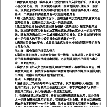
3.國會議員可按照《議事規則》規定的程序加入議會派系。派系成員
不得少於七名。由一個政黨提名後選出的國會議員只能組成一個派
系。派系的形成和活動及其權利的程序應由《議會議事規則》確定。
第四十二條議會的調查委員會和其他臨時委員會
1.在《議事規則》規定的情況下，應在議會中設立調查委員會或其他
臨時委員會，並應由至少五分之一的議員提議。
2.設立臨時委員會的決定應由議會根據《議事規則》確定的程序通
過。設立臨時調查委員會的決定應在議員總數的三分之一的支持下通
過。議會派系應由至少一名成員組成臨時委員會。反對派在臨時委員
會中的代表人數不得少於委員會成員總數的一半。
3.應調查委員會的要求，成員必須出席並提交檢查該問題所需的所有
文件和信息。
第43條－國會議員的提問和發言
1.議員有權向政府，向議會負責的另一機構，政府成員，各級領土單
位的國家機構和國家機構提出問題。必須對議員提出的問題作出及
時，全面的答复。
2.議會派別（由至少七個國會議員組成的團體）有權通過向政府，對
國會負責的另一個機構或有義務在國會開會時回答問題的政府議員提
出問題。答案可能成為議會討論的主題。
第四十四條國會會議
1.議會應以正式身份每年舉行兩次常會。秋季會議將於9月的第一個
星期二開始，於12月的第三個星期五結束。春季課程將於2月的第一
個星期二開始，於6月的最後一個星期五結束。
2．在兩屆會議之間的期間，格魯吉亞總統應應議會主席，至少四分
之一的議會議員或政府的要求，召開議會特別會議。格魯吉亞總統還
應在例會期間舉行一次特別會議。除非在書面要求召開特別會議的48