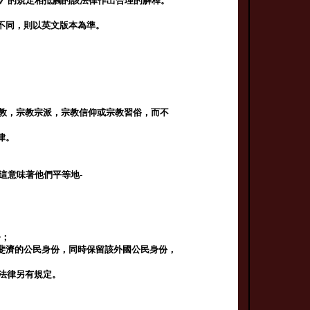
法》的規定相抵觸的該法律作出合理的解釋。
明顯不同，則以英文版本為準。
教，宗教宗派，宗教信仰或宗教習俗，而不
律。
這意味著他們平等地-
份；
斐濟的公民身份，同時保留該外國公民身份，
法律另有規定。