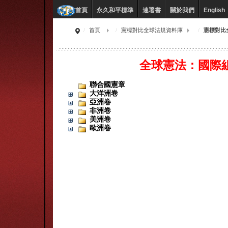
永久和平標準
連署書
關於我們
English
首頁
首頁
憲標對比全球法規資料庫
憲標對比
全球憲法：國際
聯合國憲章
大洋洲卷
亞洲卷
非洲卷
美洲卷
歐洲卷