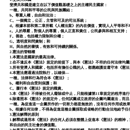
斐濟共和國是建立在以下價值觀基礎之上的主權民主國家：
一種。共同和平等的公民與民族團結；
b。尊重人權，自由和法治；
C。一個獨立，公正，主管和可及的司法系統；
d。根據本節和第二章所載《人權法案》的內在價值，實現人人平等和不
e。人的尊嚴，對個人的尊重，個人正直和責任，公民參與和相互支持；
F。善政，包括權力限制和分權；
G。透明度和問責制；和
H。與自然的審慎，有效和可持續的關係。
2.憲法的管轄權
1.本憲法是國家的最高法律。
2.在不違反本《憲法》規定的前提下，與本《憲法》不符的任何法律均屬
3.所有斐濟人和國家，包括所有擔任公職的人，都應維護並遵守本《憲
4.本憲法應通過法院執行，以確保—
一種。法律和行為符合本《憲法》；
b。權利和自由受到保護；和
C。履行本《憲法》規定的職責。
5.本《憲法》不得被任何人廢除或中止，只能根據第11章規定的程序進
6.除遵照本《憲法》的規定外，任何試圖成立政府的企圖均屬違法，而且
一種。為促進這一企圖所作的一切努力都是無效的，沒有任何作用或效
b。根據任何法律，不得為促進這種企圖採取或省略的行動合法地給予任
3.憲法解釋的原則
1.解釋或適用本《憲法》的任何人必須在整體上促進本《憲法》的精神
和自由的民主社會的價值觀。