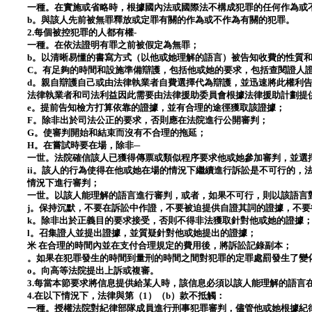
一種。在實施或省略時，根據國內法或國際法不構成犯罪的任何作為或
b。與該人先前被無罪釋放或定罪有關的作為或不作為有關的犯罪。
2.每個被控犯罪的人都有權-
一種。在依法證明有罪之前被假定為無罪；
b。以清晰易懂的書寫方式（以他或她理解的語言）被告知收費的性質
C。有足夠的時間和設施準備辯護，包括他或她的要求，包括查閱證人
d。親自辯護自己或由法律執業者自費選擇代為辯護，並迅速將此權利
法律執業者和司法利益因此需要由法律援助委員會根據法律援助計劃提
e。提前告知檢方打算依靠的證據，並有合理的途徑獲取該證據；
F。除非出於司法公正的要求，否則應在法院進行公開審判；
G。使審判開始和結束而沒有不合理的拖延；
H。在嘗試時要在場，除非─
一世。法院確信該人已獲得傳票或類似程序要求他或她參加審判，並選
ii。該人的行為使得在他或她在場的情況下繼續進行訴訟是不可行的，
情況下進行審判；
一世。以該人能理解的語言進行審判，或者，如果不可行，則以該語言
j。保持沉默，不要在訴訟中作證，不要被迫提供自證其詞的證據，不
k。除非出於正義目的要求接受，否則不得非法獲取針對他或她的證據
l。召集證人並提出證據，並質疑針對他或她提出的證據；
米 在合理的時間內並在支付合理規定的費用後，將訴訟記錄副本；
。如果在犯罪發生的時間到量刑的時間之間對犯罪的定罪處罰發生了變
o。向高等法院提出上訴或複審。
3.每當本節要求將信息提供給某人時，該信息必須以該人能理解的語言
4.在以下情況下，法律與第（1）（b）款不抵觸：
一種。授權法院對紀律部隊成員進行刑事犯罪審判，儘管他或她根據紀