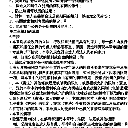
b。與通過註冊或歸化提出公民身份申請有關的程序；
C。與進入和居住在斐濟的權利有關的條件；
d。防止無國籍狀態的規定；
e。計算一個人在斐濟合法居留期限的規則，以確定公民身份；
F。有關放棄和剝奪國籍的規定；和
G。規範授予公民身份所需的其他事項。
第二章權利的清單
6.申請
1.本章對各級政府的立法，行政和司法部門具有約束力，每一個人均履
2.國家和擔任公職的每個人都必須尊重，保護，促進和實現本章承認的
3.考慮到以下情況，本章的規定對自然人或法人具有約束力：
一種。該規定所承認的權利或自由的性質；和
b。該規定施加的任何約束或義務的性質。
4.法人具有權利或自由的性質以及特定法人的性質所要求的在本章中承
5.本章所載的權利和自由根據其任期而適用，並可能受到以下因素的限制
一種。與本章中的特定權利或自由有關的明確規定，授權或許可的限制
b。本《憲法》其他條款規定或闡明的限制，或授權或允許的限制；要么
C。對於本章中的特定權利或自由沒有明確規定或授權的限制（無論是通
根據法律規定或由法律授權或允許的限制法律或在法律授權下採取的行
6.在不違反本《憲法》規定的情況下，本章適用於本《憲法》開始生效
7.根據本《憲法》的規定，在本《憲法》生效後製定的法律以及採取的
8.在有能力的範圍內，本章擴大到斐濟以外已做的事情或採取的行動。
7.本章的解釋
1.除遵守第3條外，在解釋和適用本章時，法院，法庭或其他機構─
一種。必須促進基於人類尊嚴，平等和自由的民主社會基礎的價值觀；