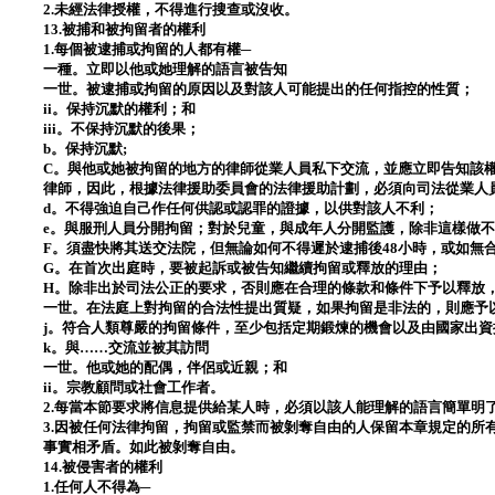
2.未經法律授權，不得進行搜查或沒收。
13.被捕和被拘留者的權利
1.每個被逮捕或拘留的人都有權─
一種。立即以他或她理解的語言被告知
一世。被逮捕或拘留的原因以及對該人可能提出的任何指控的性質；
ii。保持沉默的權利；和
iii。不保持沉默的後果；
b。保持沉默;
C。與他或她被拘留的地方的律師從業人員私下交流，並應立即告知該
律師，因此，根據法律援助委員會的法律援助計劃，必須向司法從業人
d。不得強迫自己作任何供認或認罪的證據，以供對該人不利；
e。與服刑人員分開拘留；對於兒童，與成年人分開監護，除非這樣做
F。須盡快將其送交法院，但無論如何不得遲於逮捕後48小時，或如無
G。在首次出庭時，要被起訴或被告知繼續拘留或釋放的理由；
H。除非出於司法公正的要求，否則應在合理的條款和條件下予以釋放
一世。在法庭上對拘留的合法性提出質疑，如果拘留是非法的，則應予
j。符合人類尊嚴的拘留條件，至少包括定期鍛煉的機會以及由國家出
k。與……交流並被其訪問
一世。他或她的配偶，伴侶或近親；和
ii。宗教顧問或社會工作者。
2.每當本節要求將信息提供給某人時，必須以該人能理解的語言簡單明
3.因被任何法律拘留，拘留或監禁而被剝奪自由的人保留本章規定的所
事實相矛盾。如此被剝奪自由。
14.被侵害者的權利
1.任何人不得為─