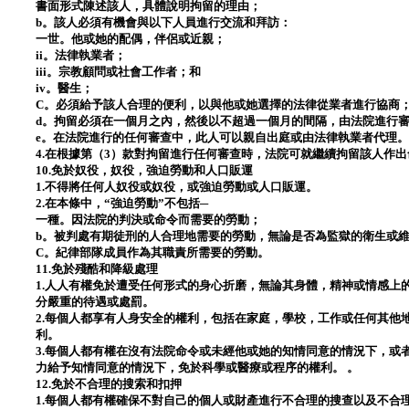
書面形式陳述該人，具體說明拘留的理由；
b。該人必須有機會與以下人員進行交流和拜訪：
一世。他或她的配偶，伴侶或近親；
ii。法律執業者；
iii。宗教顧問或社會工作者；和
iv。醫生；
C。必須給予該人合理的便利，以與他或她選擇的法律從業者進行協商
d。拘留必須在一個月之內，然後以不超過一個月的間隔，由法院進行
e。在法院進行的任何審查中，此人可以親自出庭或由法律執業者代理
4.在根據第（3）款對拘留進行任何審查時，法院可就繼續拘留該人作
10.免於奴役，奴役，強迫勞動和人口販運
1.不得將任何人奴役或奴役，或強迫勞動或人口販運。
2.在本條中，“強迫勞動”不包括─
一種。因法院的判決或命令而需要的勞動；
b。被判處有期徒刑的人合理地需要的勞動，無論是否為監獄的衛生或
C。紀律部隊成員作為其職責所需要的勞動。
11.免於殘酷和降級處理
1.人人有權免於遭受任何形式的身心折磨，無論其身體，精神或情感上
分嚴重的待遇或處罰。
2.每個人都享有人身安全的權利，包括在家庭，學校，工作或任何其他
利。
3.每個人都有權在沒有法院命令或未經他或她的知情同意的情況下，或
力給予知情同意的情況下，免於科學或醫療或程序的權利。 。
12.免於不合理的搜索和扣押
1.每個人都有權確保不對自己的個人或財產進行不合理的搜查以及不合