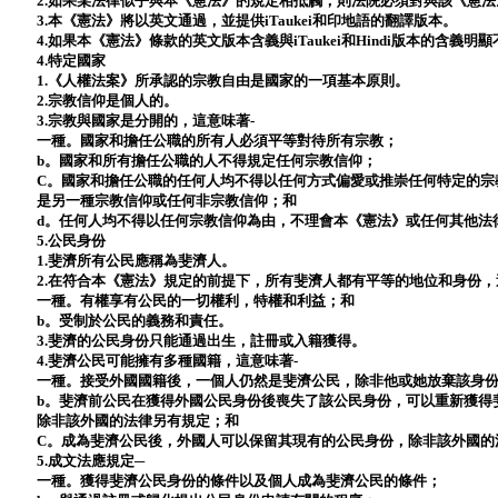
2.如果某法律似乎與本《憲法》的規定相抵觸，則法院必須對與該《憲
3.本《憲法》將以英文通過，並提供iTaukei和印地語的翻譯版本。
4.如果本《憲法》條款的英文版本含義與iTaukei和Hindi版本的含義
4.特定國家
1.《人權法案》所承認的宗教自由是國家的一項基本原則。
2.宗教信仰是個人的。
3.宗教與國家是分開的，這意味著-
一種。國家和擔任公職的所有人必須平等對待所有宗教；
b。國家和所有擔任公職的人不得規定任何宗教信仰；
C。國家和擔任公職的任何人均不得以任何方式偏愛或推崇任何特定的宗
是另一種宗教信仰或任何非宗教信仰；和
d。任何人均不得以任何宗教信仰為由，不理會本《憲法》或任何其他法
5.公民身份
1.斐濟所有公民應稱為斐濟人。
2.在符合本《憲法》規定的前提下，所有斐濟人都有平等的地位和身份，
一種。有權享有公民的一切權利，特權和利益；和
b。受制於公民的義務和責任。
3.斐濟的公民身份只能通過出生，註冊或入籍獲得。
4.斐濟公民可能擁有多種國籍，這意味著-
一種。接受外國國籍後，一個人仍然是斐濟公民，除非他或她放棄該身
b。斐濟前公民在獲得外國公民身份後喪失了該公民身份，可以重新獲得
除非該外國的法律另有規定；和
C。成為斐濟公民後，外國人可以保留其現有的公民身份，除非該外國的
5.成文法應規定─
一種。獲得斐濟公民身份的條件以及個人成為斐濟公民的條件；