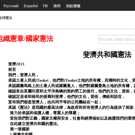
Русский
Español
FB
推特
捐款贈書
全球憲法
組織憲章/國家憲法
斐濟共和國憲法
斐濟2013
前言
我們，斐濟人民，
承認土著人民或iTaukei，他們對iTaukei土地的所有權，其獨特的文化
承認羅圖馬島上的土著人民或羅圖曼人，他們對羅圖曼島土地的所有權，
確認來自英屬印度和太平洋島嶼的契約勞工的後代，他們的文化，習俗，
確認定居者和移民的後裔到斐濟，他們的文化，習俗，傳統和語言，
宣布我們都是斐濟人，由共同平等的公民團結在一起；
承認《憲法》是我國的最高法律，為政府和所有斐濟人的行為提供了框架
致力於承認和保護人權，尊重人的尊嚴；
宣告我們對正義，國家主權與安全，社會和經濟福祉以及維護我們的環
在此建立斐濟共和國的憲法。
第一章國家
1.斐濟共和國