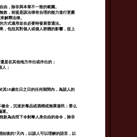
或自由，除非與本章不一致的範圍。
而無效，前提是該法律有合理的能力進行更嚴
釋來解釋法律。
由的方式適用並在必要時發展普通法。
後果，包括其對個人或個人群體的影響，從上
濟還是在其他地方作出或作出的；
該人；
於其18歲生日之日的任何期間內，為該人的
不健全，沉迷於毒品或酒精或無業遊民；要么
驅逐。
罰款或稅款為由而下令剝奪人身自由的命令，除非
開始後的7天內，以該人可以理解的語言，以