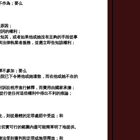
不作為；要么
和原因；
證詞的權利；
告知其，或者如果他或她沒有足夠的手段從事
供法律執業者服務，並應立即告知該權利；
擇不參加；要么
法院已下令將他或她遣散，而在他或她不在的
對訴訟程序進行解釋，而費用由國家承擔；
要從行使任何這些權利中得出不利的推論；
；
化，則從最輕的定罪處罰中受益；和
在切實可行的範圍內盡可能簡單明了地提供。
律法受到審判和定罪或無罪釋放；和