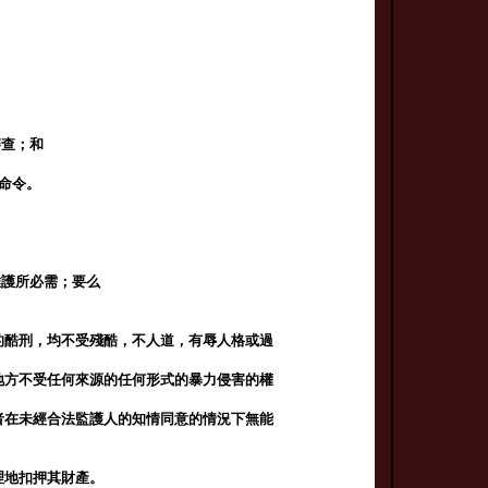
；
審查；和
。
出命令。
維護所必需；要么
的酷刑，均不受殘酷，不人道，有辱人格或過
地方不受任何來源的任何形式的暴力侵害的權
者在未經合法監護人的知情同意的情況下無能
理地扣押其財產。