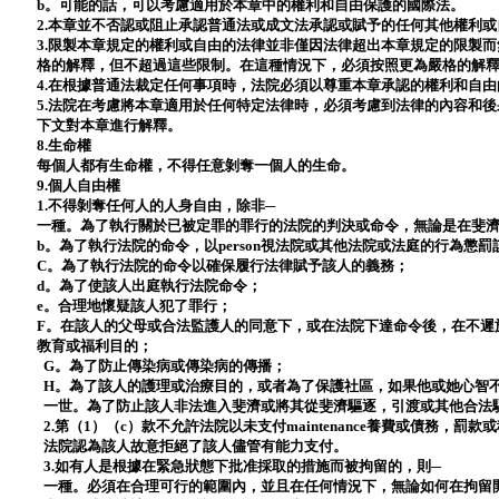
b。可能的話，可以考慮適用於本章中的權利和自由保護的國際法。
2.本章並不否認或阻止承認普通法或成文法承認或賦予的任何其他權利
3.限製本章規定的權利或自由的法律並非僅因法律超出本章規定的限製
格的解釋，但不超過這些限制。在這種情況下，必須按照更為嚴格的解
4.在根據普通法裁定任何事項時，法院必須以尊重本章承認的權利和自
5.法院在考慮將本章適用於任何特定法律時，必須考慮到法律的內容和
下文對本章進行解釋。
8.生命權
每個人都有生命權，不得任意剝奪一個人的生命。
9.個人自由權
1.不得剝奪任何人的人身自由，除非─
一種。為了執行關於已被定罪的罪行的法院的判決或命令，無論是在斐
b。為了執行法院的命令，以person視法院或其他法院或法庭的行為懲罰
C。為了執行法院的命令以確保履行法律賦予該人的義務；
d。為了使該人出庭執行法院命令；
e。合理地懷疑該人犯了罪行；
F。在該人的父母或合法監護人的同意下，或在法院下達命令後，在不遲
教育或福利目的；
G。為了防止傳染病或傳染病的傳播；
H。為了該人的護理或治療目的，或者為了保護社區，如果他或她心智
一世。為了防止該人非法進入斐濟或將其從斐濟驅逐，引渡或其他合法
2.第（1）（c）款不允許法院以未支付maintenance養費或債務，
法院認為該人故意拒絕了該人儘管有能力支付。
3.如有人是根據在緊急狀態下批准採取的措施而被拘留的，則─
一種。必須在合理可行的範圍內，並且在任何情況下，無論如何在拘留