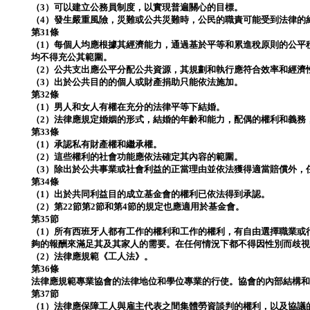
（3）可以建立公務員制度，以實現普遍關心的目標。
（4）發生嚴重風險，災難或公共災難時，公民的職責可能受到法律的
第31條
（1）每個人均應根據其經濟能力，通過基於平等和累進稅原則的公平
均不得充公其範圍。
（2）公共支出應公平分配公共資源，其規劃和執行應符合效率和經濟
（3）出於公共目的的個人或財產捐助只能依法施加。
第32條
（1）男人和女人有權在充分的法律平等下結婚。
（2）法律應規定婚姻的形式，結婚的年齡和能力，配偶的權利和義務
第33條
（1）承認私有財產權和繼承權。
（2）這些權利的社會功能應依法確定其內容的範圍。
（3）除出於公共事業或社會利益的正當理由並依法獲得適當賠償外，
第34條
（1）出於共同利益目的成立基金會的權利已依法得到承認。
（2）第22節第2節和第4節的規定也應適用於基金會。
第35節
（1）所有西班牙人都有工作的權利和工作的權利，有自由選擇職業或
夠的報酬來滿足其及其家人的需要。在任何情況下都不得因性別而歧
（2）法律應規範《工人法》。
第36條
法律應規範專業協會的法律地位和學位專業的行使。協會的內部結構
第37節
（1）法律應保障工人與雇主代表之間集體勞資談判的權利，以及協議