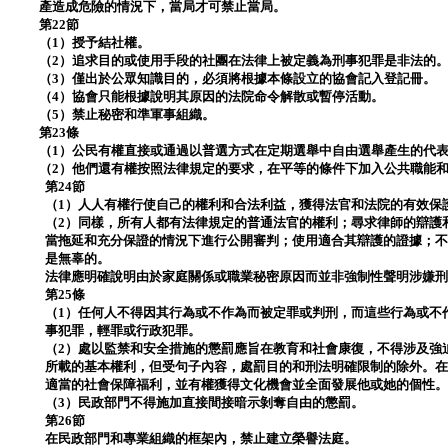
產造成危險的情況下，當局才可禁止當局。
第22節
（1）授予結社權。
（2）追求目的或使用手段的社團在法律上被定義為刑事犯罪是非法的
（3）僅出於公眾知識目的，必須將根據本條設立的協會記入登記冊。
（4）協會只能根據說明其原因的法院命令解散或暫停活動。
（5）禁止秘密和準軍事組織。
第23條
（1）公民有權直接或通過以普選方式在定期選舉中自由選舉產生的代
（2）他們還有權按照法律規定的要求，在平等的條件下加入公共職能
第24節
（1）人人有權行使自己的權利和合法利益，獲得法官和法院的有效保
（2）同樣，所有人都有法律規定的普通法官的權利；尋求律師的辯護
當拖延和充分保證的情況下進行公開審判；使用適合其辯護的證據；
是無辜的。
法律應明確說明由於家庭關係或職業秘密原因而並非強制性聲明涉嫌
第25條
（1）任何人不得因其行為或不作為而被定罪或判刑，而這些行為或不
事犯罪，輕罪或行政犯罪。
（2）處以監禁和安全措施的懲罰應旨在教育和社會康復，不得涉及強
所載的基本權利，但受句子內容，處罰目的和刑法明確限制的除外。
適當的社會保障福利，並有權獲得文化機會並全面發展他或她的個性
（3）民政部門不得施加直接間接暗示剝奪自由的懲罰。
第26節
在民政部門和專業組織的框架內，禁止建立榮譽法庭。