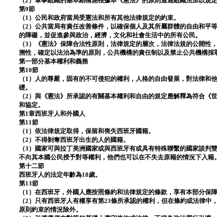
（2）軍事組織的基本結構應根據本《憲法》的原則通過組織法加以規
第9節
（1）公民和政府當局受憲法和所有​​其他法律規定的約束。
（2）公共當局有責任改善條件，以確保個人及其所屬群體的自由和平
的障礙，並促進參與政治，經濟，文化和社會生活中的所有公民。
（3）《憲法》保障合法性原則，法律規定的層次，法律法規的公開性
溯性，確定以法治為準的原則，公共機構的責任制以及禁止公共機構採
第一部分基本權利和義務
第10節
（1）人的尊嚴，固有的不可侵犯的權利，人格的自由發展，對法律和
礎。
（2）與《憲法》所承認的有關基本權利和自由的規定應解釋為符合《
和協定。
第1章西班牙人和外國人
第11節
（1）依法律規定取得，保留和喪失西班牙國籍。
（2）不得剝奪西班牙出生的人的國籍。
（3）國家可與拉丁美洲國家或與西班牙有或具有特殊聯繫的國家談判
不向其本國公民授予對等權利，他們也可以在不失去原籍的情況下入籍
第十二節
西班牙人的法定年齡為18歲。
第13節
（1）在西班牙，外國人應按照條約和法律規定的條款，享有本部分保
（2）只有西班牙人有權享有第23條所承認的權利，但在條約或法律中
原則約束的情況除外。