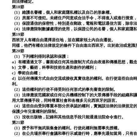
由法律確定。
第18節
（1）維護名譽權，個人和家庭隱私權以及自己的形象權。
（2）房屋不可侵犯。未經住戶同意或合法手令，不得進入或進行搜查
（3）保證通信的保密性，特別是在郵政，電報和電話通信方面，除非
（4）法律應限制數據處理的使用，以保證公民的名譽，個人和家庭隱
第19節
西班牙人有權自由選擇居住地，並在國家領土內自由遷徙。
同樣，他們有權在法律規定的條件下自由進出西班牙。出於政治或意識
第20節
（1）下列權利得到承認和保護：
a）有權通過文字，書面或任何其他復制方式自由表達和傳播思想，觀
b）文學，藝術，科學和技術生產和創作的權利；
c）學術自由權；
d）以任何傳播方式自由交流或接收真實信息的權利。在行使這些自由
利。
（2）這些權利的行使不得受到任何形式的事先審查的限制。
（3）法律應規范國家或任何公共機構控制下的大眾傳播手段的組織和
用大眾傳播手段，同時尊重社會和各種多元化西班牙的語言。
（4）這些自由受到尊重本部分所承認的權利，實施該法律的法律規定
保護少年兒童權利的限制。
（5）沒收出版物，記錄和其他信息手段只能通過法院命令進行。
第21節
（1）授予和平無武裝集會的權利。行使此權利無需事先授權。
（2）在公共場所舉行會議和舉行示威遊行時，應事先通知當局，只有