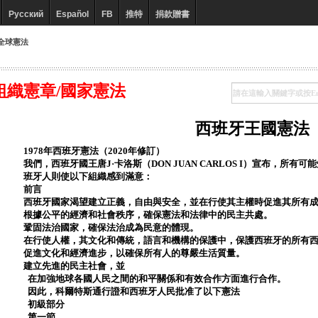
Русский
Español
FB
推特
捐款贈書
全球憲法
組織憲章/國家憲法
西班牙王國憲法
1978年西班牙憲法（2020年修訂）
我們，西班牙國王唐J·卡洛斯（DON JUAN CARLOS I）宣布，所
班牙人則使以下組織感到滿意：
前言
西班牙國家渴望建立正義，自由與安全，並在行使其主權時促進其所有
根據公平的經濟和社會秩序，確保憲法和法律中的民主共處。
鞏固法治國家，確保法治成為民意的體現。
在行使人權，其文化和傳統，語言和機構的保護中，保護西班牙的所有
促進文化和經濟進步，以確保所有人的尊嚴生活質量。
建立先進的民主社會，並
在加強地球各國人民之間的和平關係和有效合作方面進行合作。
因此，科爾特斯通行證和西班牙人民批准了以下憲法
初級部分
第一節