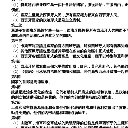
（1）特此將西班牙確立為一個社會法治國家，服從法治，主張自由，
價值。
（2）國家主權屬於西班牙人民，所有國家權力都來自西班牙人民。
（3）西班牙國家的政治形式是君主立憲制。
第二節
憲法基於西班牙民族的統一統一，西班牙民族是所有西班牙人共同而不
和地區的自治權以及彼此之間的團結。
第三節
（1）卡斯蒂利亞語是國家的官方西班牙語。所有西班牙人都有義務知
（2）其他西班牙語也應根據其章程在各自的自治區中正式使用。
（3）西班牙各種語言形式的豐富是一種文化遺產，應予以特別尊重和
第4節
（1）西班牙的國旗由三個水平條紋組成：紅色，黃色和紅色，黃色條
（2）《規約》可承認自治區的旗幟和標誌。它們應與西班牙國旗一起
第5節
國家的首都是馬德里市。
第6節
政黨是政治多元化的表達，它們有助於人民意志的形成和表達，是政治
的創立和活動活動是免費的。他們的內部結構和職能必須民主。
第7節
工會和雇主協會為捍衛和促進他們所代表的經濟和社會利益做出了貢獻
動是免費的。他們的內部結構和職能必須民主。
第8節
（1）由陸軍，海軍和空軍組成的武裝部隊的任務是保障西班牙的主權