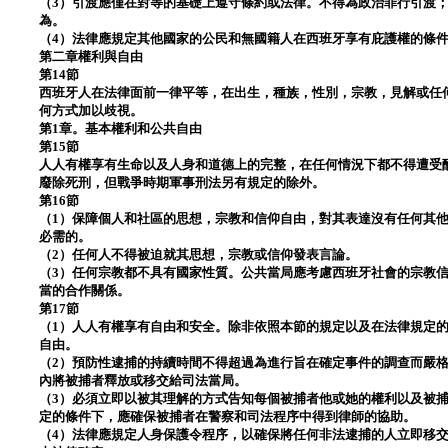
（3）引渡應僅在對等的基礎上遵守條約或法律。不得為政治罪行引渡
為。
（4）法律應規定其他國家的公民和無國籍人在西班牙享有庇護權的條
第二章權利與自由
第14節
西班牙人在法律面前一律平等，在出生，種族，性別，宗教，見解或任
何方式加以歧視。
第1章。基本權利和公共自由
第15節
人人有權享有生命以及人身和道德上的完整，在任何情況下都不得遭受
廢除死刑，但戰爭時期軍事刑法另有規定的除外。
第16節
（1）保障個人和社區的思想，宗教和信仰自由，對其表達沒有任何其
必需的。
（2）任何人不得被迫就其思想，宗教或信仰發表言論。
（3）任何宗教都不具有國家性質。公共當局應考慮西班牙社會的宗教
當的合作關係。
第17節
（1）人人有權享有自由和安全。除非依照本節的規定以及在法律規定
自由。
（2）預防性逮捕的持續時間不得超過為進行旨在確定事件的調查而嚴格
內將被捕者釋放或移交給司法當局。
（3）必須立即以被其理解的方式告知每個被捕者他或她的權利以及被
定的條件下，應確保被捕者在警察和司法程序中得到律師的協助。
（4）法律應規定人身保護令程序，以確保將任何非法逮捕的人立即移