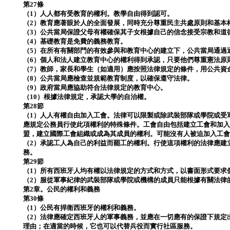
第27條
（1）人人都有受教育的權利。教學自由得到認可。
（2）教育應著眼於人的全面發展，同時充分尊重民主共處原則和基本
（3）公共當局保證父母有權確保其子女根據自己的信念接受宗教和道
（4）基礎教育是免費的義務教育。
（5）在所有有關部門的有效參與和教育中心的建立下，公共當局通過
（6）個人和法人建立教育中心的權利得到承認，只要他們尊重憲法原
（7）教師，家長和學生（如適用）應按照法律規定的條件，用公共資
（8）公共當局應檢查並規範教育制度，以確保遵守法律。
（9）政府當局應協助符合法律規定的教育中心。
（10）根據法律規定，承認大學的自治權。
第28節
（1）人人有權自由加入工會。法律可以限製或除武裝部隊或學院或受
應規定公務員行使此項權利的特殊條件。工會自由包括建立工會和加
盟，建立國際工會組織或成為其成員的權利。可能沒有人被迫加入工
（2）承認工人為自己的利益而罷工的權利。行使這項權利的法律應建
務。
第29節
（1）所有西班牙人均有權以法律規定的方式和方式，以書面形式要求
（2）服從軍事紀律的武裝部隊或學院或機構的成員只能根據有關法律
第2章。公民的權利和義務
第30條
（1）公民有捍衛西班牙的權利和義務。
（2）法律應確定西班牙人的軍事義務，並應在一切應有的保證下規定
理由；在適當的時候，它也可以代替兵役而實行社區服務。