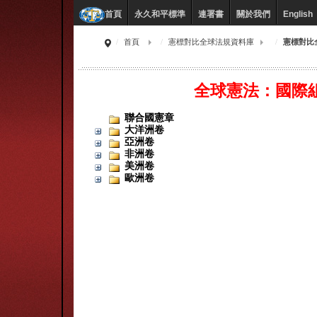
永久和平標準
連署書
關於我們
English
首頁
首頁
憲標對比全球法規資料庫
憲標對比
全球憲法：國際
聯合國憲章
大洋洲卷
亞洲卷
非洲卷
美洲卷
歐洲卷