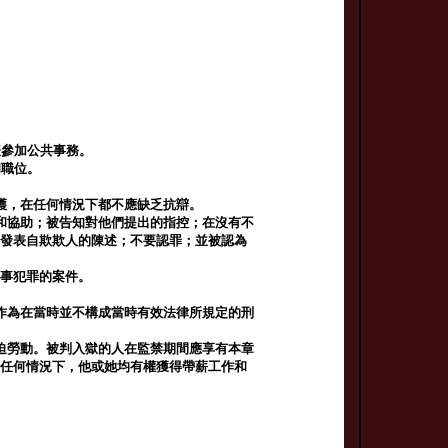
。
表參加公共事務。
和職位。
護，在任何情況下都不應缺乏抗辯。
和協助；被告知對他們提出的指控；在沒有不
不發表自欺欺人的陳述；不要認罪；並被認為
刑事犯罪的案件。
作為在當時並不構成當時有效法律所規定的刑
迫勞動。被判入獄的人在監禁期間應享有本章
在任何情況下，他或她均有權獲得帶薪工作和
。