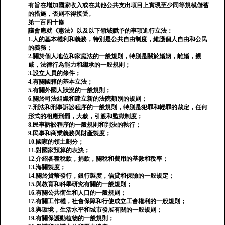
有旨在增加國家收入或在其他公共支出項目上實現至少同等規模儲蓄
的措施，否則不得接受。
第一百四十條
議會應就《憲法》以及以下領域賦予的事項進行立法：
1.人的基本權利和義務，特別是公共自由制度，維護個人自由和公民
的義務；
2.關於個人地位和家庭法的一般規則，特別是關於婚姻，離婚，親
戚，法律行為能力和繼承的一般規則；
3.設立人員的條件；
4.有關國籍的基本立法；
5.有關外國人狀況的一般規則；
6.關於司法組織和建立新的法院類別的規則；
7.刑法和刑事訴訟程序的一般規則，特別是犯罪和輕罪的裁定，任何
形式的相應刑罰，大赦，引渡和監獄制度；
8.民事訴訟程序的一般規則和判決的執行；
9.民事和商業義務與財產製度；
10.國家的領土劃分；
11.對國家預算的表決；
12.介紹各種稅款，捐款，關稅和費用的基數和稅率；
13.海關製度；
14.關於貨幣發行，銀行製度，信貸和保險的一般規定；
15.與教育和科學研究有關的一般規則；
16.有關公共衛生和人口的一般規則；
17.有關工作權，社會保障和行使成立工會權利的一般規則；
18.與環境，生活水平和城市發展有關的一般規則；
19.有關保護動植物的一般規則；