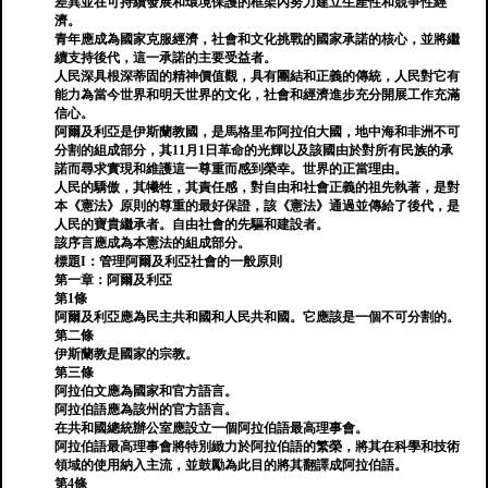
差異並在可持續發展和環境保護的框架內努力建立生產性和競爭性經
濟。
青年應成為國家克服經濟，社會和文化挑戰的國家承諾的核心，並將繼
續支持後代，這一承諾的主要受益者。
人民深具根深蒂固的精神價值觀，具有團結和正義的傳統，人民對它有
能力為當今世界和明天世界的文化，社會和經濟進步充分開展工作充滿
信心。
阿爾及利亞是伊斯蘭教國，是馬格里布阿拉伯大國，地中海和非洲不可
分割的組成部分，其11月1日革命的光輝以及該國由於對所有民族的承
諾而尋求實現和維護這一尊重而感到榮幸。世界的正當理由。
人民的驕傲，其犧牲，其責任感，對自由和社會正義的祖先執著，是對
本《憲法》原則的尊重的最好保證，該《憲法》通過並傳給了後代，是
人民的寶貴繼承者。自由社會的先驅和建設者。
該序言應成為本憲法的組成部分。
標題I：管理阿爾及利亞社會的一般原則
第一章：阿爾及利亞
第1條
阿爾及利亞應為民主共和國和人民共和國。它應該是一個不可分割的。
第二條
伊斯蘭教是國家的宗教。
第三條
阿拉伯文應為國家和官方語言。
阿拉伯語應為該州的官方語言。
在共和國總統辦公室應設立一個阿拉伯語最高理事會。
阿拉伯語最高理事會將特別緻力於阿拉伯語的繁榮，將其在科學和技術
領域的使用納入主流，並鼓勵為此目的將其翻譯成阿拉伯語。
第4條