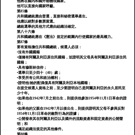
他將在國內和國外都體現國家。
他可以直接向國家呼籲。
第85條
共和國總統應由普選，直接和秘密選舉產生。
他應以絕對多數票當選。
總統選舉的其他方式應由組織法確定。
第八十六條
共和國總統應在《憲法》規定的範圍內行使國家的最高權力。
第87條
要有資格擔任共和國總統，候選人必須：
•沒有外國國籍
•僅擁有阿爾及利亞原住民國籍，並證明其父母具有阿爾及利亞原住民
國籍；
•具有穆斯林信仰；
•選舉日至少四十（40）歲；
•享受所有公民和政治權利；
•證明他/她的配偶僅具有阿爾及利亞本地國籍；
在提交候選人資格之前，至少要證明自己是阿爾及利亞的永久居民至
少十年。
•如果他在1942年7月之前出生，則提供他參加1954年11月1日革命的證
明；
•如果他的父親在1942年7月以後出生，則提供證明其父母不參與反對
1954年11月1日革命的敵對行為的證據；
•公開發表其在阿爾及利亞以及國外的流動資產和固定資產的公開聲
明；和
•滿足組織法規定的其他條件。
第88條