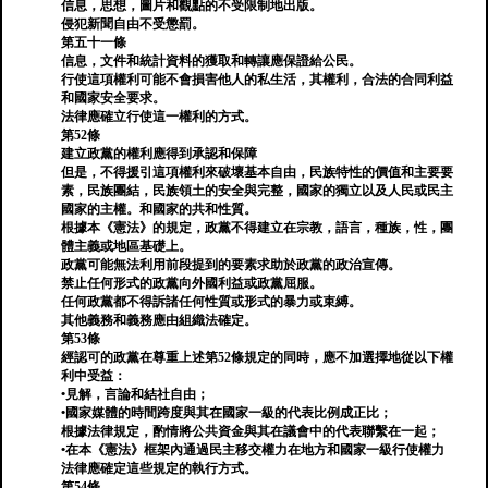
信息，思想，圖片和觀點的不受限制地出版。
侵犯新聞自由不受懲罰。
第五十一條
信息，文件和統計資料的獲取和轉讓應保證給公民。
行使這項權利可能不會損害他人的私生活，其權利，合法的合同利益
和國家安全要求。
法律應確立行使這一權利的方式。
第52條
建立政黨的權利應得到承認和保障
但是，不得援引這項權利來破壞基本自由，民族特性的價值和主要要
素，民族團結，民族領土的安全與完整，國家的獨立以及人民或民主
國家的主權。和國家的共和性質。
根據本《憲法》的規定，政黨不得建立在宗教，語言，種族，性，團
體主義或地區基礎上。
政黨可能無法利用前段提到的要素求助於政黨的政治宣傳。
禁止任何形式的政黨向外國利益或政黨屈服。
任何政黨都不得訴諸任何性質或形式的暴力或束縛。
其他義務和義務應由組織法確定。
第53條
經認可的政黨在尊重上述第52條規定的同時，應不加選擇地從以下權
利中受益：
•見解，言論和結社自由；
•國家媒體的時間跨度與其在國家一級的代表比例成正比；
根據法律規定，酌情將公共資金與其在議會中的代表聯繫在一起；
•在本《憲法》框架內通過民主移交權力在地方和國家一級行使權力
法律應確定這些規定的執行方式。
第54條