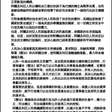
正受歡迎的機構。
阿爾及利亞人民以犧牲自己最好的孩子為代價的獨立為戰爭加冕，在民
族解放陣線和民族解放軍的領導下終於完全恢復了一個現代化的主權國
家。
它對集體選擇的信念使它的人民取得了決定性的勝利，其標誌是恢復了
國家財富並建設了一個為其提供專屬服務的國家，在一切獨立和安全中
行使其權力以抵抗外部壓力。
但是，阿爾及利亞人民面臨著真正的民族悲劇，使國家的生存面臨風
險。但是，由於其堅定的信念和對團結的承諾，阿爾及利亞人民決定以
完全的主權執行該條約，並決心維持已碩果累累的國家和平與和解政
策。
人民決心通過鞏固其精神和文明價值觀，要求對話，和解與博愛，同時
尊重《憲法》和共和國法律，使阿爾及利亞遠離煽動叛亂，暴力和各種
極端主義。
人民一向為自由與民主而奮鬥，並在堅持其國家主權和獨立的同時，打
算根據本《憲法》賦予自己以公民參與公共事務為基礎的機構，並實現
社會正義，平等與平等。在民主共和製國家的框架內，所有人的自由。
人民在批准這項憲法，其天才的工作，其願望的反映，其決心的結果以
及深刻的社會變異的產物時，人民比以往任何時候都更加莊重地表達和
奉獻法律至上。
最重要的是憲法。這是保障權利和個人及集體自由，保護人民自由選擇
的規則，賦予行使權力以合法性並通過自由公正選舉建立政府民主過渡
的基本法。
《憲法》應確保在法制盛行並允許人的各個方面發展的社會中，權力分
立，司法獨立，司法保護和對公共當局工作的控制。
阿爾及利亞人民將繼續堅持自己的選擇，以減少社會不平等，消除區域