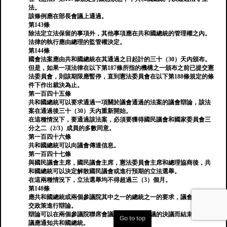
法。
該條例應在部長會議上通過。
第143條
除法定立法保留的事項外，其他事項應在共和國總統的管理權之內。
法律的執行應由總理的監管權決定。
第144條
國會法案應由共和國總統在其通過之日起計的三十（30）天內頒布。
但是，如果一項法律在以下第187條所指的機構之一頒布之前已提交憲
法委員會，則該期限應暫停，直到憲法委員會在以下第188條規定的條
件下作出裁決為止。
第一百四十五條
共和國總統可以要求通過一項關於議會通過的法案的議會辯論，該法
案在通過後三十（30）天內重新開始。
在這種情況下，要通過該法案，必須要獲得國民議會和國家委員會三
分之二（2/3）成員的多數同意。
第一百四十六條
共和國總統可以向議會傳達信息。
第一百四十七條
與國民議會主席，國民議會主席，憲法委員會主席和總理協商後，共
和國總統可以決定解散國民議會或進行預期的立法選舉。
在這兩種情況下，立法選舉均不得超過三（3）個月。
第148條
應共和國總統或兩個參議院其中之一的總統之一的要求，議會可對外
交政策進行辯論。
辯論可以在兩個參議院聯席會議上通過議會會議的決議而結束，該決
Go to top
議應通知共和國總統。