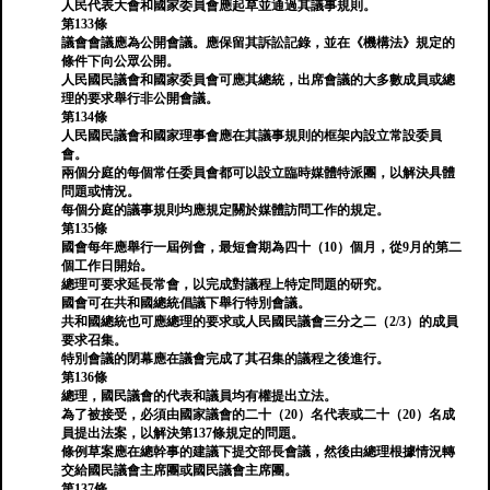
人民代表大會和國家委員會應起草並通過其議事規則。
第133條
議會會議應為公開會議。應保留其訴訟記錄，並在《機構法》規定的
條件下向公眾公開。
人民國民議會和國家委員會可應其總統，出席會議的大多數成員或總
理的要求舉行非公開會議。
第134條
人民國民議會和國家理事會應在其議事規則的框架內設立常設委員
會。
兩個分庭的每個常任委員會都可以設立臨時媒體特派團，以解決具體
問題或情況。
每個分庭的議事規則均應規定關於媒體訪問工作的規定。
第135條
國會每年應舉行一屆例會，最短會期為四十（10）個月，從9月的第二
個工作日開始。
總理可要求延長常會，以完成對議程上特定問題的研究。
國會可在共和國總統倡議下舉行特別會議。
共和國總統也可應總理的要求或人民國民議會三分之二（2/3）的成員
要求召集。
特別會議的閉幕應在議會完成了其召集的議程之後進行。
第136條
總理，國民議會的代表和議員均有權提出立法。
為了被接受，必須由國家議會的二十（20）名代表或二十（20）名成
員提出法案，以解決第137條規定的問題。
條例草案應在總幹事的建議下提交部長會議，然後由總理根據情況轉
交給國民議會主席團或國民議會主席團。
第137條