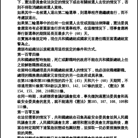
下，憲法委員會依法決定的情況下或在有關候選人去世的情況下，否
則不得取消總統候選人資格。
如果其中一名候選人退出第二輪選舉，則選舉程序應繼續進行，而不
考慮該退出。
如果第二輪選舉中的任何一位候選人去世或面臨法律障礙，憲法委員
會應宣布有必要重新進行所有選舉程序。在這種情況下，理事會應將
舉行新選舉的期限延長至最多六十（60）天。
在實施本條規定時，現任共和國總統或國家元首應任職至當選總統宣
誓為止。
應頒布組織法以規範適用這些規定的條件和方式。
第一百零四條
共和國總統暫時無能，死亡或辭職時的政府不能在共和國新總統上任
之前解散職務或改組。
在當時任職總理是共和國總統候選人的情況下，他必須依職權辭職。
總理的職務應由國家元首指定的另一位政府成員承擔。
在第102條和第103條所指的四十五（45）天和六十（60）天期間，不
得適用第91條第7和8款以及第93、142、147條的規定，《憲法》第
154、155、208、210和211條。
在同一時期，未經聯席會議的議會批准，事先徵詢過憲法委員會和高
級安全委員會的意見，就不能適用《憲法》第105、107、108、109和
111條。
第一百零五條
在迫切需要的情況下，共和國總統在召集高級安全委員會並與人民國
民議會主席，人民國民議會主席，總理和憲法委員會主席協商後，應
當在特定期間下達緊急狀態或包圍狀態，並採取一切必要措施恢復先
前的局勢。