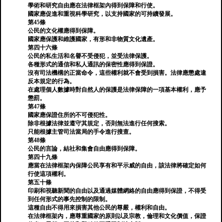
學術和研究自由應在法律框架內得到保障和行使。
國家應促進和重視科學研究，以支持國家的可持續發展。
第45條
公民的文化權應得到保障。
國家應保護和維護國家，有形和非物質文化遺產。
第四十六條
公民的私生活和名譽不受侵犯，並受法律保護。
各種形式的通信和私人通訊的保密性應得到保證。
沒有司法機構的正當命令，這些權利就不會受到損害。法律應懲處違
反本規定的行為。
在處理個人數據時對自然人的保護是法律保障的一項基本權利，應予
懲罰。
第47條
國家應保證住所的不可侵犯性。
除非根據法律並遵守其規定，否則無法進行任何搜索。
只能根據主管司法當局的手令進行搜查。
第48條
公民的言論，結社和集會自由應得到保障。
第四十九條
應當在法律框架內保障公民享有和平示威的自由，該法律將確定如何
行使這項權利。
第五十條
印刷和視聽新聞的自由以及通過媒體網絡的自由應得到保證，不得受
到任何形式的事先控制的限制。
這種自由不得用來損害其他公民的尊嚴，權利和自由。
在法律框架內，應尊重國家的原則以及宗教，倫理和文化價值，保證