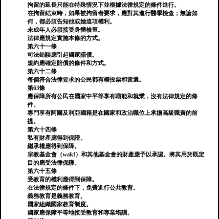
拘留的延長只能在特殊情況下並根據法律規定的條件進行。
在拘留結束時，如果被拘留者要求，應對其進行醫學檢查；無論如
何，都必須告知他或她這項權利。
未成年人必須接受身體檢查。
法律應規定實施本條的方式。
第六十一條
司法錯誤應引起國家賠償。
規約應確定賠償的條件和方式。
第六十二條
每個符合法律要求的公民都有權投票和當選。
第63條
應保障所有公民在國家中平等享有職能和就業，沒有法律規定的條
件。
專門享有阿爾及利亞國籍是在國家和政治職位上承擔高級職責的前
提。
第六十四條
私有財產應得到保證。
繼承權應得到保障。
宗教基金會（wakf）和其他基金會的財產應予以承認。將其用於既定
目的應受法律保護。
第六十五條
受教育的權利應得到保障。
在法律規定的條件下，免費進行公共教育。
義務教育是義務教育。
國家組織國家教育制度。
國家應保障平等地接受教育和專業培訓。