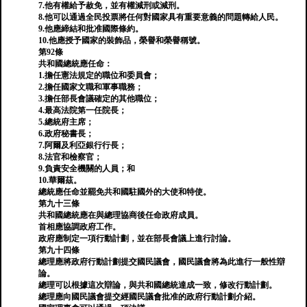
7.他有權給予赦免，並有權減刑或減刑。
8.他可以通過全民投票將任何對國家具有重要意義的問題轉給人民。
9.他應締結和批准國際條約。
10.他應授予國家的裝飾品，榮譽和榮譽稱號。
第92條
共和國總統應任命：
1.擔任憲法規定的職位和委員會；
2.擔任國家文職和軍事職務；
3.擔任部長會議確定的其他職位；
4.最高法院第一任院長；
5.總統府主席；
6.政府秘書長；
7.阿爾及利亞銀行行長；
8.法官和檢察官；
9.負責安全機關的人員；和
10.華爾茲。
總統應任命並罷免共和國駐國外的大使和特使。
第九十三條
共和國總統應在與總理協商後任命政府成員。
首相應協調政府工作。
政府應制定一項行動計劃，並在部長會議上進行討論。
第九十四條
總理應將政府行動計劃提交國民議會，國民議會將為此進行一般性辯
論。
總理可以根據這次辯論，與共和國總統達成一致，修改行動計劃。
總理應向國民議會提交經國民議會批准的政府行動計劃介紹。