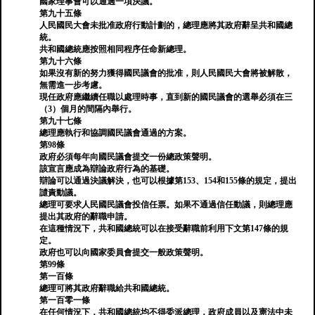
國家理事會可以通過一項決議。
第九十五條
人民國民大會未批准政府行動計劃的，總理應將其政府辭呈共和國總
統。
共和國總統應按照相同程序任命新總理。
第九十六條
如果沒有新的努力獲得國民議會的批准，則人民國民大會將被解散，
無需進一步考慮。
現任政府應繼續任職以處理時事，直到新的國民議會的選舉必須在三
（3）個月的間隔內舉行。
第九十七條
總理應執行和協調國民議會通過的方案。
第98條
政府必須每年向國民議會提交一份總政策聲明。
該宣言應成為辯論政府行為的基礎。
辯論可以通過決議解決，也可以根據第153、154和155條的規定，提出
譴責動議。
總理可要求人民國民議會投信任票。如果不通過信任動議，則總理應
提出其政府的辭職申請。
在這種情況下，共和國總統可以在接受辭職前利用下文第147條的規
定。
政府也可以向國家委員會提交一般政策聲明。
第99條
第一百條
總理可將其政府辭職給共和國總統。
第一百零一條
在任何情況下，共和國總統均不得委派總理，政府成員以及憲法中未