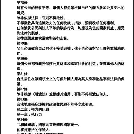
第78條
所有公民的稅收平等。每個人都必鬚根據自己的能力參加公共支出的
籌資。
除非依據法律，否則不得徵稅。
不得徵收具有追溯效力的任何稅款，捐款，消費稅或任何權利。
任何涉及公民與法人平等的欺詐行為，均應視為侵犯國家利益，應受
到法律的製裁。
法律應懲處偷稅漏稅和首都走私。
第79條
父母必須教育自己的孩子接受追捕，孩子也必須對父母做善並幫助他
們。
第80條
每個公民都有義務保護公共財產和國家社會的利益，並尊重他人的財
產。
第81條
合法居住在該國領土上的每個外國人應為其人身和物品享有法律的保
護。
第82條
除非根據《引渡法》並根據其適用，否則不得引渡任何人。
第83條
合法地主張庇護權的政治難民絕不能移交或引渡。
第二章：權力的組織
第一章：執行力
第84條
共和國總統，國家元首應體現國家統一。
他將是憲法的保證人。