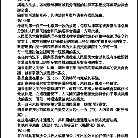
與地方法規，區域發展和區域劃分有關的法律草案應交存國家委員會
辦公室。
除前款所述情形外，其他法律草案均應交存國民議會。
第138條
考慮到第一百三十七條第一款的規定，每項法律草案或擬議法律必須
分別由人民國民議會和民族理事會審議，方可批准。
人民國民大會和國家理事會對法律草案的討論必須集中在總理提交的
案文上，或在有關第137條提到的問題上得到國家委員會認可的案文。
政府應將由另一議院投票通過的文本提交兩議院中的任何一個。
每一院應討論並認可另一院投票的案文。
在任何情況下，國家委員會均應批准人民國民大會以其現有多數票對
普通法草案或以絕對多數票對組織法草案表決的案文。
如果兩院之間發生糾紛，總理應召集由兩院均等成員組成的委員會會
議，就有爭議的規定提出案文。
委員會應在最多十五（15）天的時間內完成其審議。
政府應將提議的案文提交兩議院批准，未經政府批准不得修改。
如果兩院之間的爭端持續存在，政府可以要求人民國民議會就此作出
最後決定。在這種情況下，人民國民議會應接受委員會由平等成員組
成的案文，否則，將通過最後表決的案文。
萬一政府未按照前款規定通知國民議會，應撤消該案文。
國會應在按照前款規定自提交之日起七十五（75）天內通過《財務法
案》。
在規定期限內未通過的，共和國總統應通過法令頒布政府法案。
其他程序應由《憲法》第132條提及的《機構法》規定。
第139條
旨在或具有減少公共收入或增加公共支出的效果的任何法案，除非附