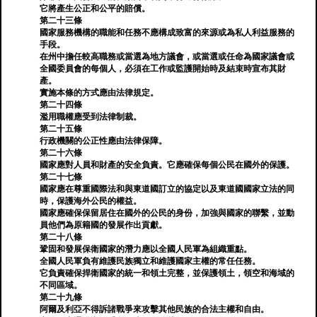
它將產生公正和公平的賠償。
第二十三條
國家服務機構的職能和任務不應構成致富的來源或為私人利益服務的
手段。
在州中擔任較高職務或當選為地方議會，或當選或任命為國家議會或
全國委員會的每個人，必須在工作或監護開始時及結束時宣布其財
產。
實施本條的方式應由法律規定。
第二十四條
濫用職權應受到法律制裁。
第二十五條
行政機關的公正性應由法律保障。
第二十六條
國家應對人員和財產的安全負責。它應確保每個公民在國外的保護。
第二十七條
國家應在尊重國際法和與東道國訂立的協定以及東道國國家立法的同
時，保護海外公民的權益。
國家應確保保留居住在國外的公民的身份，加強與國家的聯繫，並動
員他們為原籍國的發展作出貢獻。
第二十八條
鞏固和發展保衛國家的潛力應以全國人民軍為組織重點。
全國人民軍負有維護民族獨立和維護國家主權的常任任務。
它負責確保捍衛國家的統一和領土完整，並保護領土，領空和海域的
不同區域。
第二十九條
阿爾及利亞不得訴諸戰爭來攻擊其他民族的合法主權和自由。