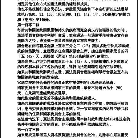
指定其他任命方式的憲法機構的總統和成員。
他也不能授權行使全民公決，解散國民議會和下令進行新的立法選舉
或執行第91、92、105、107至109、111、142、144、145條規定的權力
和《憲法》第146條。
第一百零二條
每當共和國總統因嚴重和持久的疾病而完全喪失行使職務的能力時，
憲法委員會應按權利舉行會議，並在通過一切適當手段核實確實存在
無能力之後，應提議一致通過向議會宣布喪失能力。
議會應在兩院聯席會議上宣布三分之二（2/3）議員多數否決共和國總
統的無能狀態，並應最多任命國家議會主席。擔任臨時國家元首的四
十五（45）天，應根據《憲法》第104條的規定行使權力。
如果喪失工作能力持續超過四十五（45）天，則應根據以下各款規定
的程序和本條以下各款的規定，進行由法定辭職引起的空缺聲明。
如果共和國總統辭職或去世，憲法委員會應按權利舉行會議並宣布共
和國總統職位的絕對空缺。
它應立即將符合條件的議會正式空缺聲明的行為傳達給議會。
國家委員會主席應承擔國家元首的職責，最長不得超過九十（90）
天，在此期間應組織總統選舉。
如此指定的國家元首不能成為共和國總統候選人。
如果共和國總統辭職或死於國家委員會主席職位空缺，則無論何種原
因，憲法委員會應按權利舉行會議，並一致宣布該國的絕對空缺共和
國總統的任職和國家委員會主席的無能。
在這種情況下，憲法委員會主席應按照本條前款和憲法第104條規定的
條件承擔國家元首的職責。他不能成為共和國總統候選人。
第一百零三條
如果總統選舉候選人資格獲得憲法委員會的批准，則除非在嚴重情況