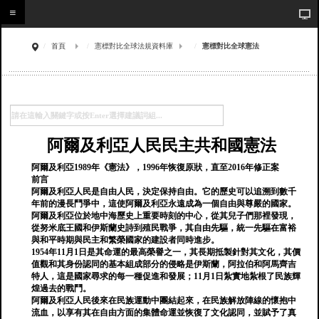
首頁
憲標對比全球法規資料庫
憲標對比全球憲法
阿爾及利亞人民民主共和國憲法
阿爾及利亞1989年《憲法》，1996年恢復原狀，直至2016年修正案
前言
阿爾及利亞人民是自由人民，決定保持自由。它的歷史可以追溯到數千
年前的漫長鬥爭中，這使阿爾及利亞永遠成為一個自由與尊嚴的國家。
阿爾及利亞位於地中海歷史上重要時刻的中心，從其兒子們那裡發現，
從努米底王國和伊斯蘭史詩到殖民戰爭，其自由先驅，統一先驅在富裕
與和平時期與民主和繁榮國家的建設者同時進步。
1954年11月1日是其命運的最高榮譽之一，其長期抵製針對其文化，其價
值觀和其身份認同的基本組成部分的侵略是伊斯蘭，阿拉伯和阿馬齊吉
特人，這是國家尋求的每一種促進和發展；11月1日紮實地紮根了民族輝
煌過去的戰鬥。
阿爾及利亞人民後來在民族運動中團結起來，在民族解放陣線的懷抱中
流血，以享有其在自由方面的集體命運並恢復了文化認同，並賦予了真