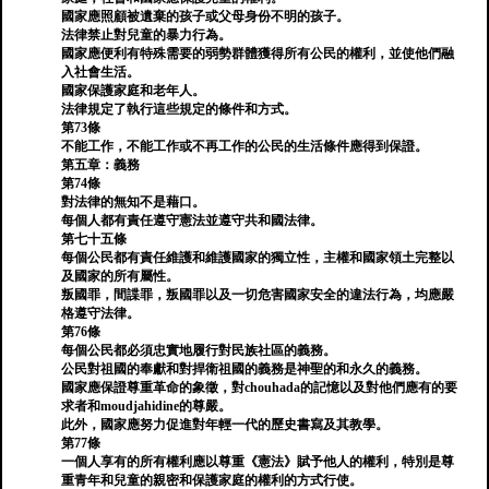
國家應照顧被遺棄的孩子或父母身份不明的孩子。
法律禁止對兒童的暴力行為。
國家應便利有特殊需要的弱勢群體獲得所有公民的權利，並使他們融
入社會生活。
國家保護家庭和老年人。
法律規定了執行這些規定的條件和方式。
第73條
不能工作，不能工作或不再工作的公民的生活條件應得到保證。
第五章：義務
第74條
對法律的無知不是藉口。
每個人都有責任遵守憲法並遵守共和國法律。
第七十五條
每個公民都有責任維護和維護國家的獨立性，主權和國家領土完整以
及國家的所有屬性。
叛國罪，間諜罪，叛國罪以及一切危害國家安全的違法行為，均應嚴
格遵守法律。
第76條
每個公民都必須忠實地履行對民族社區的義務。
公民對祖國的奉獻和對捍衛祖國的義務是神聖的和永久的義務。
國家應保證尊重革命的象徵，對chouhada的記憶以及對他們應有的要
求者和moudjahidine的尊嚴。
此外，國家應努力促進對年輕一代的歷史書寫及其教學。
第77條
一個人享有的所有權利應以尊重《憲法》賦予他人的權利，特別是尊
重青年和兒童的親密和保護家庭的權利的方式行使。