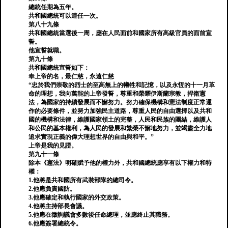
總統任期為五年。
共和國總統可以連任一次。
第八十九條
共和國總統當選後一周，應在人民面前和國家所有高級官員的面前宣
誓。
他宣誓就職。
第九十條
共和國總統宣誓如下：
奉上帝的名，最仁慈，永遠仁慈
“忠於我們崇敬的烈士的至高無上的犧牲和記憶，以及永恆的十一月革
命的理想，我向萬能的上帝發誓，尊重和榮耀伊斯蘭宗教，捍衛憲
法，為國家的持續發展而不懈努力。努力確保機構和憲法制度正常運
作的必要條件，並努力加強民主道路，尊重人民的自由選擇以及共和
國的機構和法律，維護國家領土的完整，人民和民族的團結，維護人
和公民的基本權利，為人民的發展和繁榮不懈地努力，並竭盡全力地
追求實現正義的偉大理想世界的自由與和平。”
上帝是我的見證。
第九十一條
除本《憲法》明確賦予他的權力外，共和國總統應享有以下權力和特
權：
1.他將是共和國所有武裝部隊的總司令。
2.他應負責國防。
3.他應確定和執行國家的外交政策。
4.他將主持部長會議。
5.他應在徵詢議會多數後任命總理，並應終止其職務。
6.他應簽署總統令。