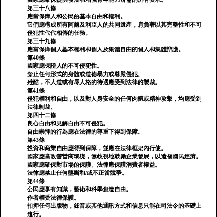
國家應確保提供發展和增強青年能力所需的所有要求。
第三十八條
應當保障人和公民的基本自由和權利。
它們應構成所有阿爾及利亞人的共同遺產，肩負著以其完整性和不可
侵犯性代代相傳的任務。
第三十九條
應當保障個人基本權利和個人及集體自由的個人和集體辯護。
第40條
國家應保證人的不可侵犯性。
禁止任何形式的身體或道德暴力或尊嚴侵犯。
殘酷，不人道或有辱人格的待遇應受到法律的製裁。
第41條
侵犯權利和自由，以及對人身安全的任何肉體或精神攻擊，均應受到
法律制裁。
第四十二條
良心自由和見解自由不可侵犯。
自由崇拜的行為應在法律的尊重下得到保障。
第43條
投資和商業自由應得到保障，並應在法律框架內行使。
國家應當改善營商環境，無歧視地鼓勵企業發展，以造福國民經濟。
國家應確保對市場的保護。法律應保護消費者權益。
法律應禁止任何壟斷和/或不正當競爭。
第44條
公民應享有知識，藝術和科學創造自由。
作者權受法律保護。
扣押任何出版物，錄音或其他通訊方式和信息只能在司法令的基礎上
進行。