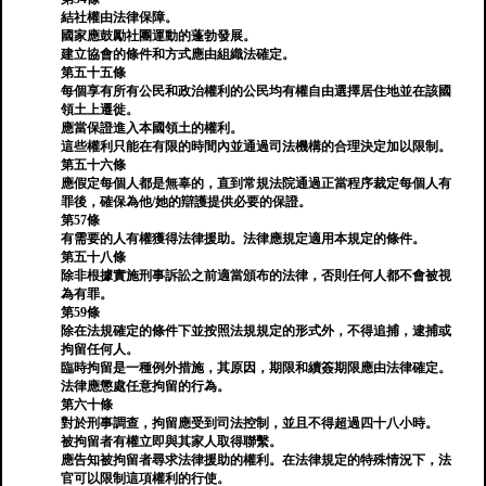
結社權由法律保障。
國家應鼓勵社團運動的蓬勃發展。
建立協會的條件和方式應由組織法確定。
第五十五條
每個享有所有公民和政治權利的公民均有權自由選擇居住地並在該國
領土上遷徙。
應當保證進入本國領土的權利。
這些權利只能在有限的時間內並通過司法機構的合理決定加以限制。
第五十六條
應假定每個人都是無辜的，直到常規法院通過正當程序裁定每個人有
罪後，確保為他/她的辯護提供必要的保證。
第57條
有需要的人有權獲得法律援助。法律應規定適用本規定的條件。
第五十八條
除非根據實施刑事訴訟之前適當頒布的法律，否則任何人都不會被視
為有罪。
第59條
除在法規確定的條件下並按照法規規定的形式外，不得追捕，逮捕或
拘留任何人。
臨時拘留是一種例外措施，其原因，期限和續簽期限應由法律確定。
法律應懲處任意拘留的行為。
第六十條
對於刑事調查，拘留應受到司法控制，並且不得超過四十八小時。
被拘留者有權立即與其家人取得聯繫。
應告知被拘留者尋求法律援助的權利。在法律規定的特殊情況下，法
官可以限制這項權利的行使。