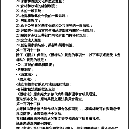
20.保護和維護文化和歷史遺產；
21.森林和牧場的總體制度；
22.水的一般系統；
23.地雷和碳氫化合物的一般系統；
24.房地產製度；
25.給予公務員的基本保證和公共服務的一般法規；
26.與國防和民政當局使用武裝部隊有關的一般規則；
27.關於財產從公共部門向私有部門轉移的規則；
28.設立法人類別；
29.創造國家的裝飾，榮譽和榮譽稱號。
第一百四十一條
除了《憲法》保留的《機構法》規定的事項外，以下事項還應受《機
構法》規定的規定：
•公共當局的組織和職能；
•選舉制度；
•《政黨法》；
《信息法》；
•法官和檢察官以及司法組織的地位；
•有關財務法案的框架立法；
《機構法》應由絕大多數代表和國家理事會成員通過。
憲法頒布之前，應將其提交憲法委員會審查。
第一百四十二條
如果國民議會無法運作或在議會休假期間，共和國總統可在與緊急情
況協商後，通過緊急法令立法。
共和國總統應將他通過的案文提交各議會下屆會議批准。
議會未通過的條例無效。
在《憲法》第107條規定的緊急狀態下，共和國總統可以通過法令立