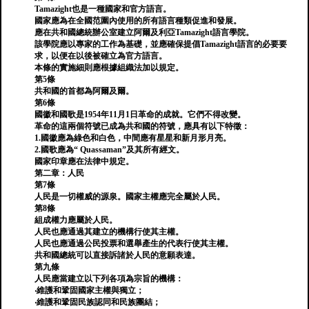
Tamazight也是一種國家和官方語言。
國家應為在全國范圍內使用的所有語言種類促進和發展。
應在共和國總統辦公室建立阿爾及利亞Tamazight語言學院。
該學院應以專家的工作為基礎，並應確保提倡Tamazight語言的必要要
求，以便在以後被確立為官方語言。
本條的實施細則應根據組織法加以規定。
第5條
共和國的首都為阿爾及爾。
第6條
國徽和國歌是1954年11月1日革命的成就。它們不得改變。
革命的這兩個符號已成為共和國的符號，應具有以下特徵：
1.國徽應為綠色和白色，中間應有星星和新月形月亮。
2.國歌應為“ Quassaman”及其所有經文。
國家印章應在法律中規定。
第二章：人民
第7條
人民是一切權威的源泉。國家主權應完全屬於人民。
第8條
組成權力應屬於人民。
人民也應通過其建立的機構行使其主權。
人民也應通過公民投票和選舉產生的代表行使其主權。
共和國總統可以直接訴諸於人民的意願表達。
第九條
人民應當建立以下列各項為宗旨的機構：
‧維護和鞏固國家主權與獨立；
‧維護和鞏固民族認同和民族團結；