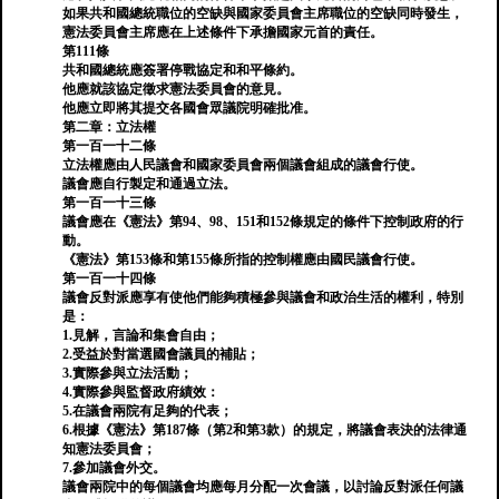
如果共和國總統職位的空缺與國家委員會主席職位的空缺同時發生，
憲法委員會主席應在上述條件下承擔國家元首的責任。
第111條
共和國總統應簽署停戰協定和和平條約。
他應就該協定徵求憲法委員會的意見。
他應立即將其提交各國會眾議院明確批准。
第二章：立法權
第一百一十二條
立法權應由人民議會和國家委員會兩個議會組成的議會行使。
議會應自行製定和通過立法。
第一百一十三條
議會應在《憲法》第94、98、151和152條規定的條件下控制政府的行
動。
《憲法》第153條和第155條所指的控制權應由國民議會行使。
第一百一十四條
議會反對派應享有使他們能夠積極參與議會和政治生活的權利，特別
是：
1.見解，言論和集會自由；
2.受益於對當選國會議員的補貼；
3.實際參與立法活動；
4.實際參與監督政府績效：
5.在議會兩院有足夠的代表；
6.根據《憲法》第187條（第2和第3款）的規定，將議會表決的法律通
知憲法委員會；
7.參加議會外交。
議會兩院中的每個議會均應每月分配一次會議，以討論反對派任何議