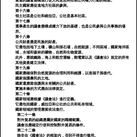
當選的議會應構成行使人民意志和控制公共權力行動的框架。
民主國家應促進地方社區的參與。
第十六條
領土社區是公社和維拉亞。公社是基本社區。
第十七條
選舉產生的議會應構成權力下放的基礎，也是公民參與公共事務的場
所。
第十八條
公共財產應是民族的財產。
它應包括地下土壤，礦山和採石場，自然能源，不同區域，國家海洋區
域，水域和森林的礦物，自然和生物資源。
此外，應就鐵路，海上和航空運輸，郵電業以及《議會法》規定的所有
其他資產建立法律。
第十九條
國家應確保對自然資源的合理利用和維護，以造福子孫後代。
國家保護農民的土地。
國家還應當保護與水有關的公共財產。
實施本條的方式應由法律規定。
第二十條
國家領域應根據《議會法》進行定義。
它應包括國家，威拉亞和公社的公共和私有領域。
國家領域的管理應當依法進行。
第二十一條
對外貿易的組織應屬於國家的職權範圍。
議會法應確定行使和控制對外貿易的條件。
第二十二條
除非在《國會法》的框架內，否則不得進行徵用。