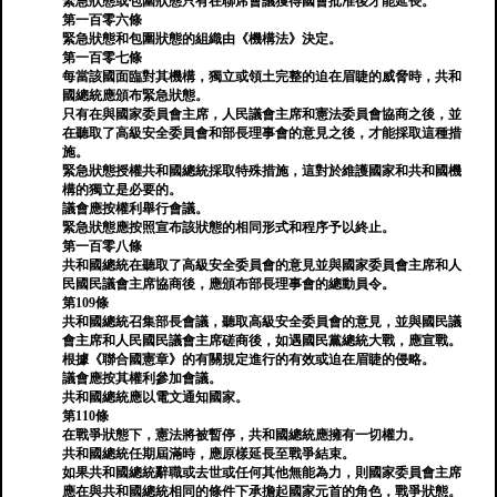
緊急狀態或包圍狀態只有在聯席會議獲得國會批准後才能延長。
第一百零六條
緊急狀態和包圍狀態的組織由《機構法》決定。
第一百零七條
每當該國面臨對其機構，獨立或領土完整的迫在眉睫的威脅時，共和
國總統應頒布緊急狀態。
只有在與國家委員會主席，人民議會主席和憲法委員會協商之後，並
在聽取了高級安全委員會和部長理事會的意見之後，才能採取這種措
施。
緊急狀態授權共和國總統採取特殊措施，這對於維護國家和共和國機
構的獨立是必要的。
議會應按權利舉行會議。
緊急狀態應按照宣布該狀態的相同形式和程序予以終止。
第一百零八條
共和國總統在聽取了高級安全委員會的意見並與國家委員會主席和人
民國民議會主席協商後，應頒布部長理事會的總動員令。
第109條
共和國總統召集部長會議，聽取高級安全委員會的意見，並與國民議
會主席和人民國民議會主席磋商後，如遇國民黨總統大戰，應宣戰。
根據《聯合國憲章》的有關規定進行的有效或迫在眉睫的侵略。
議會應按其權利參加會議。
共和國總統應以電文通知國家。
第110條
在戰爭狀態下，憲法將被暫停，共和國總統應擁有一切權力。
共和國總統任期屆滿時，應原樣延長至戰爭結束。
如果共和國總統辭職或去世或任何其他無能為力，則國家委員會主席
應在與共和國總統相同的條件下承擔起國家元首的角色，戰爭狀態。