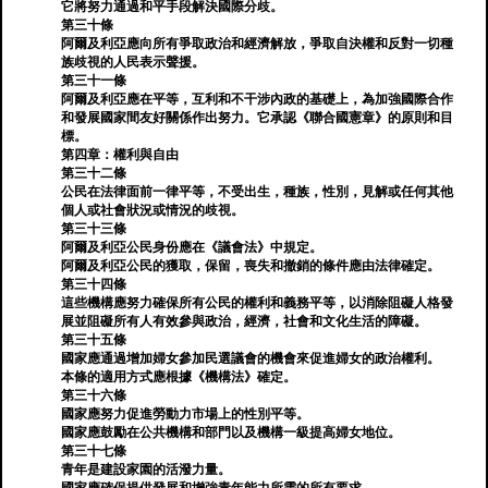
它將努力通過和平手段解決國際分歧。
第三十條
阿爾及利亞應向所有爭取政治和經濟解放，爭取自決權和反對一切種
族歧視的人民表示聲援。
第三十一條
阿爾及利亞應在平等，互利和不干涉內政的基礎上，為加強國際合作
和發展國家間友好關係作出努力。它承認《聯合國憲章》的原則和目
標。
第四章：權利與自由
第三十二條
公民在法律面前一律平等，不受出生，種族，性別，見解或任何其他
個人或社會狀況或情況的歧視。
第三十三條
阿爾及利亞公民身份應在《議會法》中規定。
阿爾及利亞公民的獲取，保留，喪失和撤銷的條件應由法律確定。
第三十四條
這些機構應努力確保所有公民的權利和義務平等，以消除阻礙人格發
展並阻礙所有人有效參與政治，經濟，社會和文化生活的障礙。
第三十五條
國家應通過增加婦女參加民選議會的機會來促進婦女的政治權利。
本條的適用方式應根據《機構法》確定。
第三十六條
國家應努力促進勞動力市場上的性別平等。
國家應鼓勵在公共機構和部門以及機構一級提高婦女地位。
第三十七條
青年是建設家園的活潑力量。