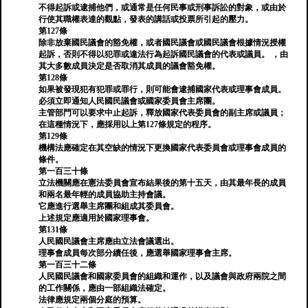
不得起訴或逮捕他們，或通常是任何民事或刑事訴訟的對象，或由於
行使其職權表達的觀點，發表的講話或投票所引起的壓力。
第127條
除非放棄國民議會的豁免權，或者國民議會或國民議會根據情況授權
起訴，否則不得以犯罪或違法行為起訴國民議會的代表或議員。 ，由
其大多數成員決定是否取消其成員的議會豁免權。
第128條
如果被發現犯有犯罪或罪行，則可能會逮捕國家代表或理事會成員。
必須立即通知人民國民議會或國家委員會主席團。
主管部門可以要求中止起訴，釋放國家代表委員會的副主席或議員；
在這種情況下，應採用以上第127條規定的程序。
第129條
機構法應確定在其空缺的情況下更換國家代表委員會或理事會成員的
條件。
第一百三十條
立法機關應在憲法委員會宣布結果後的第十五天，由其最年長的成員
和兩名最年輕的成員協助主持會議。
它應進行選舉主席團和組成其委員會。
上述規定應適用於國家理事會。
第131條
人民國民議會主席應由立法會議選出。
理事會成員每次部分續任後，應選舉國家理事會主席。
第一百三十二條
人民國民議會和國家委員會的組織和運作，以及議會與政府兩院之間
的工作關係，應由一部組織法確定。
法律應規定兩個分庭的預算。