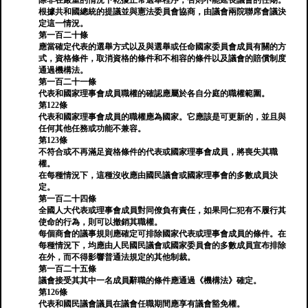
除非在嚴重的情況下乾擾正常選舉程序，否則不能延長議會的任期。
根據共和國總統的提議並與憲法委員會協商，由議會兩院聯席會議決
定這一情況。
第一百二十條
應當確定代表的選舉方式以及與選舉或任命國家委員會成員有關的方
式，資格條件，取消資格的條件和不相容的條件以及議會的賠償制度
通過機構法。
第一百二十一條
代表和國家理事會成員職權的確認應屬於各自分庭的職權範圍。
第122條
代表和國家理事會成員的職權應為國家。它應該是可更新的，並且與
任何其他任務或功能不兼容。
第123條
不符合或不再滿足資格條件的代表或國家理事會成員，將喪失其職
權。
在每種情況下，這種沒收應由國民議會或國家理事會的多數成員決
定。
第一百二十四條
全國人大代表或理事會成員對同僚負有責任，如果同仁犯有不履行其
使命的行為，則可以撤銷其職權。
每個商會的議事規則應確定可排除國家代表或理事會成員的條件。在
每種情況下，均應由人民國民議會或國家委員會的多數成員宣布排除
在外，而不得影響普通法規定的其他制裁。
第一百二十五條
議會接受其其中一名成員辭職的條件應通過《機構法》確定。
第126條
代表和國民議會議員在議會任職期間應享有議會豁免權。