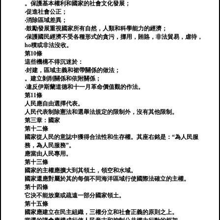
。保護基本權利和國家的社會文化發展；
‧促進社會公正；
‧消除區域差異；
‧鼓勵發展重視國家所有自然，人類和科學能力的經濟；
‧保護國民經濟不受各種形式的貪污，挪用，賄賂，非法貿易，虐待，
ho積或非法沒收。
第10條
這些機構不得沉迷於：
‧封建，區域主義和裙帶關係的做法；
。建立剝削關係和依附關係；
‧違反伊斯蘭道德和十一月革命價值觀的作法。
第11條
人民應自由選擇代表。
人民代表制除憲法和選舉法規定的限制外，沒有其他限制。
第三章：國家
第十二條
國家從人民的意誌中獲得合法性和生存權。其座右銘是：“為人民服
務，為人民服務”。
應當由人民專用。
第十三條
國家的主權應擴大到其領土，領空和水域。
國家還應對屬於其的每個不同海洋區域行使國際法確立的主權。
第十四條
它決不能放棄或疏遠一部分國家領土。
第十五條
國家應建立在民主組織，三權分立和社會正義的原則之上。