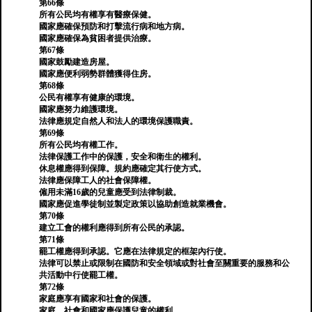
第66條
所有公民均有權享有醫療保健。
國家應確保預防和打擊流行病和地方病。
國家應確保為貧困者提供治療。
第67條
國家鼓勵建造房屋。
國家應便利弱勢群體獲得住房。
第68條
公民有權享有健康的環境。
國家應努力維護環境。
法律應規定自然人和法人的環境保護職責。
第69條
所有公民均有權工作。
法律保護工作中的保護，安全和衛生的權利。
休息權應得到保障。規約應確定其行使方式。
法律應保障工人的社會保障權。
僱用未滿16歲的兒童應受到法律制裁。
國家應促進學徒制並製定政策以協助創造就業機會。
第70條
建立工會的權利應得到所有公民的承認。
第71條
罷工權應得到承認。它應在法律規定的框架內行使。
法律可以禁止或限制在國防和安全領域或對社會至關重要的服務和公
共活動中行使罷工權。
第72條
家庭應享有國家和社會的保護。
家庭，社會和國家應保護兒童的權利。