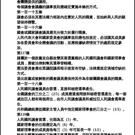
會團體提供的議程。
每個議會會議廳的議事​​規則應確定實施本條的方式。
第一百一十五條
議會必須在其憲法權力框架內忠實於人民的職責，並始終與人民的願
望保持聯繫。
第一百一十六條
國會或國家議會議員應充分致力於履行職責。
人民代表大會和國家委員會的議事規則應包括規定，必須讓其成員參
加各委員會和全體會議的活動，並應根據缺席情況下的處罰規定參
加。
第117條
隸屬於一個政黨並自願改變其當選黨籍的人民國民議會和國家理事會
成員，應被法律剝奪其選舉管轄權。
憲法委員會應在眾議院議長暗示後宣布空缺，法律應規定填補空缺的
方式。
退出政黨或被解散的國會議員應保持其作為非隸屬國會議員的職責。
第一百一十八條
人民國民議會議員由普選，直接和秘密選舉產生。
全國議會的三分之二（2/3）成員應通過間接和秘密普選產生，每一個
威拉亞人都有兩個席位，由市人民議會議員和威拉亞人民議會選舉產
生。
共和國總統應從國家主管人員中指定國家理事會的三分之一（1/3）。
第119條
人民國民議會當選，任期為五（5）年。
國家理事會的任期應定為六（6）年。
國家理事會的成員資格每三（3）年可延長一半（1/2）。