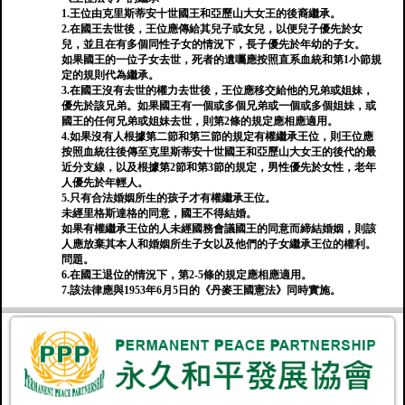
1.王位由克里斯蒂安十世國王和亞歷山大女王的後裔繼承。
2.在國王去世後，王位應傳給其兒子或女兒，以便兒子優先於女
兒，並且在有多個同性子女的情況下，長子優先於年幼的子女。
如果國王的一位子女去世，死者的遺囑應按照直系血統和第1小節規
定的規則代為繼承。
3.在國王沒有去世的權力去世後，王位應移交給他的兄弟或姐妹，
優先於該兄弟。如果國王有一個或多個兄弟或一個或多個姐妹，或
國王的任何兄弟或姐妹去世，則第2條的規定應相應適用。
4.如果沒有人根據第二節和第三節的規定有權繼承王位，則王位應
按照血統往後傳至克里斯蒂安十世國王和亞歷山大女王的後代的最
近分支線，以及根據第2節和第3節的規定，男性優先於女性，老年
人優先於年輕人。
5.只有合法婚姻所生的孩子才有權繼承王位。
未經里格斯達格的同意，國王不得結婚。
如果有權繼承王位的人未經國務會議國王的同意而締結婚姻，則該
人應放棄其本人和婚姻所生子女以及他們的子女繼承王位的權利。
問題。
6.在國王退位的情況下，第2-5條的規定應相應適用。
7.該法律應與1953年6月5日的《丹麥王國憲法》同時實施。