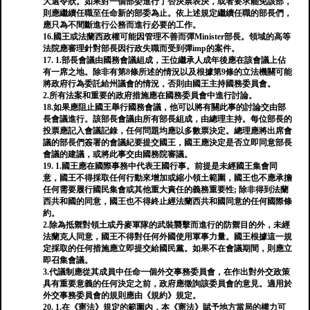
大選令狀。如果對一個部委進行了否決票表決，或者要求罷免該部，
則應繼續任職至任命新的部委為止。依上述規定繼續任職的部長們，
應只為不間斷進行公務而進行必要的工作。
16.國王或法蘭西政權可能因管理不善而彈Minister部長。領域的高等
法院應審理針對部長因行政失職而受到彈imp的案件。
17. 1.部長會議由國務會議組成，王位繼承人成年後應在該會議上佔
有一席之地。除非有第8條所述的情況以及根據第9條的立法機關可能
將政府行為委託給州議會的情況，否則由國王主持國務委員會。
2.所有法案和重要的政府措施應在國務委員會中進行討論。
18.如果應阻止國王舉行國務會議，他可以將有關此事的討論交由部
長會議進行。該部長會議由所有部長組成，由總理主持。每位部長的
投票應記入會議記錄，任何問題均應以多數票決定。總理應將出席會
議的部長們簽署的會議紀要提交國王，國王應決定是否立即同意部長
會議的建議，或將此事交由國務院審議。
19. 1.國王應在國際事務中代表王國行事。前提是未經國王集會同
意，國王不得採取任何行動來增加或縮小領土範圍，國王也不應承擔
任何需要履行國民集會或其他重大責任的義務重要性; 除非得到法蘭
西共和國的同意，國王也不得終止經法蘭西共和國同意的任何國際條
約。
2.除為抵禦對領土或丹麥軍隊的武裝襲擊而進行的防禦目的外，未經
法蘭克人同意，國王不得對任何外國使用軍事力量。國王根據這一規
定採取的任何措施應立即提交給國民黨。如果不在會議期間，則應立
即召集會議。
3.代議制應從其成員中任命一個外交事務委員會，在作出對外交政策
具有重要意義的任何決定之前，政府應徵詢該委員會的意見。適用於
外交事務委員會的規則應由《規約》規定。
20. 1.在《憲法》規定的範圍內，本《憲法》賦予地方當局的權力可