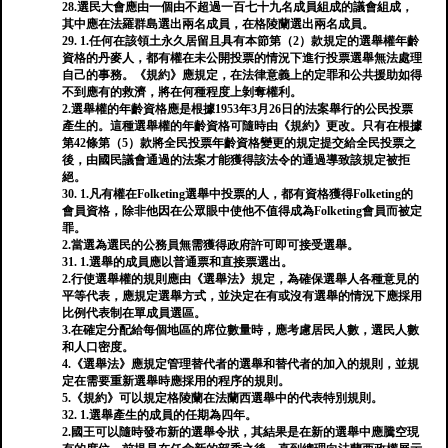
28.選民大會應由一個由不超過一百七十九名成員組成的議會組成，
其中應在法羅群島選出兩名成員，在格陵蘭選出兩名成員。
29. 1.任何在該領土永久居留且具有本節第（2）款規定的選舉權年齡
資格的丹麥人，都有權在未公開投票的情況下進行投票選舉無法處理
自己的事務。《規約》應規定，在法律意義上的定罪和公共援助如得
不到應有的救濟，將在何種程度上剝奪權利。
2.選舉權的年齡資格應是根據1953年3月26日的法案舉行的公民投票
產生的。這種選舉權的年齡資格可隨時由《規約》更改。只有在根據
第42條第（5）款將全民投票年齡資格變更的規定提交給全民投票之
後，由國民議會通過的法案才能獲得該法令的通過導致該規定被拒
絕。
30. 1.凡有權在Folketing選舉中投票的人，都有資格獲得Folketing的
會員資格，除非他因在公眾眼中使他不值得成為Folketing會員而被定
罪。
2.當選為選民的公務員無需獲得政府許可即可接受選舉。
31. 1.選舉的成員應以普通票和直接票選出。
2.行使選舉權的規則應由《選舉法》規定，為確保選舉人各種意見的
平等代表，應規定選舉方式，並決定在有或沒有選舉的情況下應採用
比例代表制在單成員選區。
3.在確定分配給每個地區的席位數量時，應考慮居民人數，選民人數
和人口密​​度。
4.《選舉法》應規定管理替代者的選舉和替代者的加入的規則，並規
定在需要重新選舉時應採用的程序的規則。
5.《規約》可以規定格陵蘭在法蘭西選舉中的代表特別規則。
32. 1.選舉產生的成員的任期為四年。
2.國王可以隨時發布新的選舉令狀，其結果是在新的選舉中應騰空現