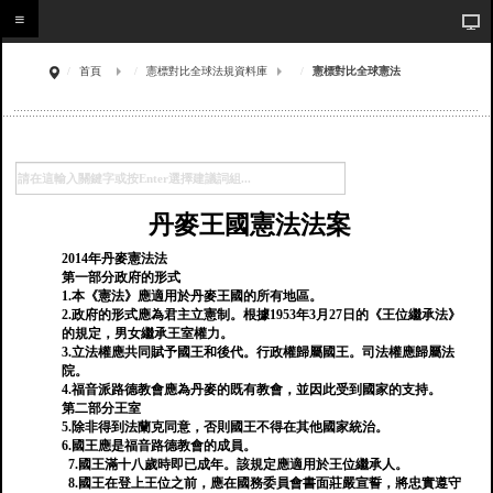
首頁
憲標對比全球法規資料庫
憲標對比全球憲法
丹麥王國憲法法案
2014年丹麥憲法法
第一部分政府的形式
1.本《憲法》應適用於丹麥王國的所有地區。
2.政府的形式應為君主立憲制。根據1953年3月27日的《王位繼承法》
的規定，男女繼承王室權力。
3.立法權應共同賦予國王和後代。行政權歸屬國王。司法權應歸屬法
院。
4.福音派路德教會應為丹麥的既有教會，並因此受到國家的支持。
第二部分王室
5.除非得到法蘭克同意，否則國王不得在其他國家統治。
6.國王應是福音路德教會的成員。
7.國王滿十八歲時即已成年。該規定應適用於王位繼承人。
8.國王在登上王位之前，應在國務委員會書面莊嚴宣誓，將忠實遵守