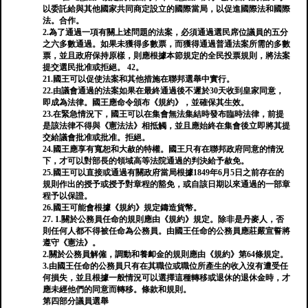
以委託給與其他國家共同商定設立的國際當局，以促進國際法和國際
法。合作。
2.為了通過一項有關上述問題的法案，必須通過選民席位議員的五分
之六多數通過。如果未獲得多數票，而獲得通過普通法案所需的多數
票，並且政府保持原樣，則應根據本節規定的全民投票規則，將法案
提交選民批准或拒絕。 42。
21.國王可以促使法案和其他措施在聯邦選舉中實行。
22.由議會通過的法案如果在最終通過後不遲於30天收到皇家同意，
即成為法律。國王應命令頒布《規約》，並確保其生效。
23.在緊急情況下，國王可以在集會無法集結時發布臨時法律，前提
是該法律不得與《憲法法》相抵觸，並且應始終在集會後立即將其提
交給議會批准或批准。拒絕。
24.國王應享有寬恕和大赦的特權。國王只有在聯邦政府同意的情況
下，才可以對部長的領域高等法院通過的判決給予赦免。
25.國王可以直接或通過有關政府當局根據1849年6月5日之前存在的
規則作出的授予或授予對章程的豁免，或自該日期以來通過的一部章
程予以保證。
26.國王可能會根據《規約》規定鑄造貨幣。
27. 1.關於公務員任命的規則應由《規約》規定。除非是丹麥人，否
則任何人都不得被任命為公務員。由國王任命的公務員應莊嚴宣誓將
遵守《憲法》。
2.關於公務員解僱，調動和養卹金的規則應由《規約》第64條規定。
3.由國王任命的公務員只有在其職位或職位所產生的收入沒有遭受任
何損失，並且根據一般情況可以選擇這種轉移或退休的退休金時，才
應未經他們的同意而轉移。條款和規則。
第四部分議員選舉