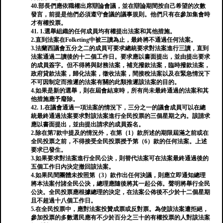
40.部長們應依職權出席辯論會議，並在辯論期間按自己希望的次數
發言，前提是他們必須遵守會議的議事規則。他們只有在參加集會時
才有權投票。
41. 1.選舉組織的任何成員均有權提出法案和其他措施。
2.直到法案在Folketing中被三讀為止，最終將不通過任何法案。
3.法蘭西議會五分之二的成員可要求總統要求對法案進行三讀，直到
法案通過二讀後的十二個工作日。要求應以書面提出，並由提出要求
的成員簽字。但不得將與財務法案，補充撥款法案，臨時撥款法案，
政府貸款法案，歸化法案，徵收法案，間接稅法案以及在緊急情況下
不可因制定而推遲的法案有關的此類推遲該法案的目的。
4.如果是新的選舉，則在屆會結束時，所有尚未最終通過的法案和其
他措施應予廢除。
42. 1.在議會通過一項法案的情況下，三分之一的議會成員可以在總
統最終通過法案要求對該法案進行全民投票的三個星期之內。該請求
應以書面提出，並由提出請求的成員簽名。
2.除在第7款中提及的情況外，在第（1）款所述的期限屆滿之前或在
全民投票之前，不得接受全民投票授予第（6）款的任何法案。上述
要求已發生。
3.如果要求對法案進行全民公決，則替代法案可在法案最​​終通過後的
五個工作日內決定撤回該法案。
4.如果民間團體未按照第（3）款作出任何決議，則應立即通知總理
將本法案付諸全民公決，總理應隨後將其一起公佈。聲明將舉行全民
公決。全民投票應根據總理的決定，在法案公佈後不少於十二個星期
且不超過十八個工作日。
5.在全民投票中，應對法案投贊成票或反對票。為使該法案遭拒絕，
參加投票的多數選民應有不少於百分之三十的有權投票的人對該法案