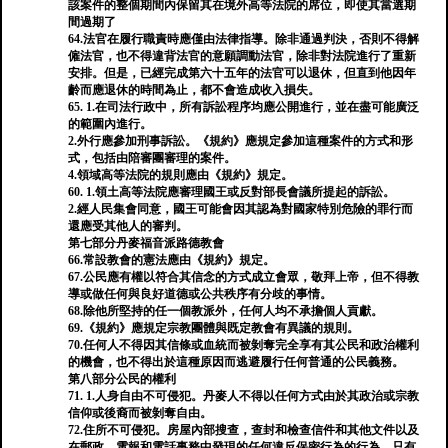
該案件的整個期間內保留其在境外高等法院的席位，即使其當選期
間過期了
64.法官在履行職責時應僅由法律指導。除非通過判決，否則不得解
僱法官，也不得違背法官的意願調動法官，除非對法院進行了重新
安排。但是，已經完成第六十五年的法官可以退休，但直到他因年
齡而應退休的時間為止，都不會造成收入損失。
65. 1.在司法行政中，所有訴訟程序均應公開進行，並在盡可能廣泛
的範圍內進行。
2.外行應參加刑事訴訟。《規約》應規定參加這種案件的方式和形
式，包括由陪審團審理的案件。
4.領域高等法院的規則應由《規約》規定。
60. 1.領土高等法院應審理國王或反對部長會議所提起的訴訟。
2.經人民集會同意，國王可能會因其認為對國家特別危險的罪行而
還應受其他人的審判。
第七部分丹麥福音派路德教會
66.常設教會的憲法應由《規約》規定。
67.公民應有權以符合其信念的方式成立會眾，敬拜上帝，但不得教
導或做任何與良好道德或公共秩序有分歧的事情。
68.除他所堅持的任一個教派外，任何人均不承擔個人貢獻。
69.《規約》應規定宗教團體與既定教會有異議的規則。
70.任何人不得因其信條或血統而被剝奪完全享有其公民和政治權利
的機會，也不得出於這種原因而逃避履行任何普通的公民義務。
第八部分公民的權利
71. 1.人身自由不可侵犯。丹麥人不得以任何方式由於其政治或宗教
信仰或後裔而被剝奪自由。
72.住所不可侵犯。房屋內部搜查，查封和檢查信件和其他文件以及
在郵政，電報和電話事務中發現的任何違反保密行為的行為，只有