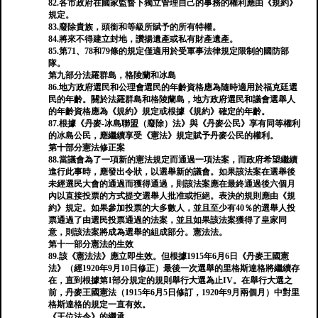
82.各市政府在國家監督下獨立管理自己的事務的權利應由《規約》
規定。
83.廢除貴族，頭銜和等級所賦予的所有特權。
84.將來不得建立封地，讚揚遺產或私有財產遺產。
85.第71、78和79條的規定僅適用於受軍事法律規定限制的國防部
隊。
第九部分法羅群島，格陵蘭和冰島
86.地方政府選民和公理會選民的年齡資格應為隨時適用於福克廷選
民的年齡。關於法羅群島和格陵蘭島，地方政府選民和議會選舉人
的年齡資格應為《規約》規定或根據《規約》確定的年齡。
87.根據《丹麥-冰島聯盟（廢除）法》與《丹麥公民》享有同等權利
的冰島公民，應繼續享受《憲法》規定賦予丹麥公民的權利。
第十部分憲法修正案
88.當議會為了一項新的憲法規定而通過一項法案，而政府希望繼續
進行此事時，應發出令狀，以選舉新的議會。如果該法案在選舉後
未經選民大會的通過而獲得通過，則該法案應在最終通過後六個月
內以直接投票的方式提交選舉人批准或拒絕。表決的規則應由《規
約》規定。如果參加投票的大多數人，並且至少有40％的選舉人投
票通過了由選民投票通過的法案，並且如果該法案獲得了皇家同
意，則該法案將成為選舉的組成部分。憲法法。
第十一部分憲法的生效
89.該《憲法法》應立即生效。但根據1915年6月6日《丹麥王國憲
法》（經1920年9月10日修正）最後一次選舉的里格斯達格將繼續存
在，直到根據第1部分規定的規則舉行大選為止IV。在舉行大選之
前，丹麥王國憲法（1915年6月5日修訂，1920年9月兩個月）中對里
格斯達格的規定一直有效。
《王位法令》的繼承