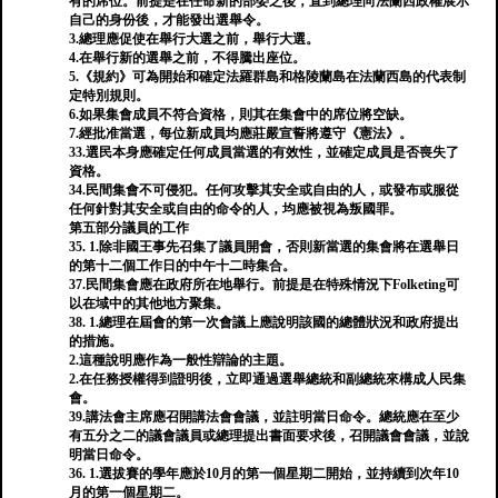
有的席位。前提是在任命新的部委之後，直到總理向法蘭西政權展示
自己的身份後，才能發出選舉令。
3.總理應促使在舉行大選之前，舉行大選。
4.在舉行新的選舉之前，不得騰出座位。
5.《規約》可為開始和確定法羅群島和格陵蘭島在法蘭西島的代表制
定特別規則。
6.如果集會成員不符合資格，則其在集會中的席位將空缺。
7.經批准當選，每位新成員均應莊嚴宣誓將遵守《憲法》。
33.選民本身應確定任何成員當選的有效性，並確定成員是否喪失了
資格。
34.民間集會不可侵犯。任何攻擊其安全或自由的人，或發布或服從
任何針對其安全或自由的命令的人，均應被視為叛國罪。
第五部分議員的工作
35. 1.除非國王事先召集了議員開會，否則新當選的集會將在選舉日
的第十二個工作日的中午十二時集合。
37.民間集會應在政府所在地舉行。前提是在特殊情況下Folketing可
以在域中的其他地方聚集。
38. 1.總理在屆會的第一次會議上應說明該國的總體狀況和政府提出
的措施。
2.這種說明應作為一般性辯論的主題。
2.在任務授權得到證明後，立即通過選舉總統和副總統來構成人民集
會。
39.講法會主席應召開講法會會議，並註明當日命令。總統應在至少
有五分之二的議會議員或總理提出書面要求後，召開議會會議，並說
明當日命令。
36. 1.選拔賽的學年應於10月的第一個星期二開始，並持續到次年10
月的第一個星期二。