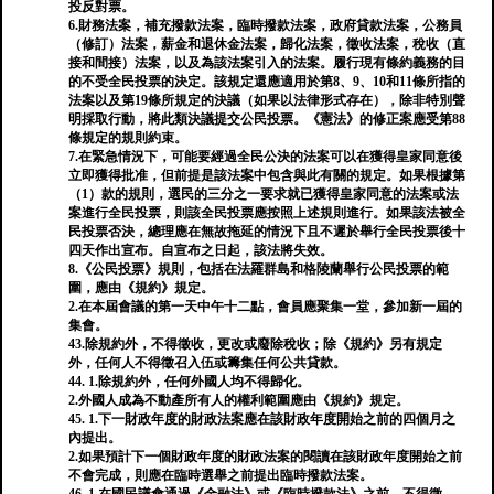
投反對票。
6.財務法案，補充撥款法案，臨時撥款法案，政府貸款法案，公務員
（修訂）法案，薪金和退休金法案，歸化法案，徵收法案，稅收（直
接和間接）法案，以及為該法案引入的法案。履行現有條約義務的目
的不受全民投票的決定。該規定還應適用於第8、9、10和11條所指的
法案以及第19條所規定的決議（如果以法律形式存在），除非特別聲
明採取行動，將此類決議提交公民投票。《憲法》的修正案應受第88
條規定的規則約束。
7.在緊急情況下，可能要經過全民公決的法案可以在獲得皇家同意後
立即獲得批准，但前提是該法案中包含與此有關的規定。如果根據第
（1）款的規則，選民的三分之一要求就已獲得皇家同意的法案或法
案進行全民投票，則該全民投票應按照上述規則進行。如果該法被全
民投票否決，總理應在無故拖延的情況下且不遲於舉行全民投票後十
四天作出宣布。自宣布之日起，該法將失效。
8.《公民投票》規則，包括在法羅群島和格陵蘭舉行公民投票的範
圍，應由《規約》規定。
2.在本屆會議的第一天中午十二點，會員應聚集一堂，參加新一屆的
集會。
43.除規約外，不得徵收，更改或廢除稅收；除《規約》另有規定
外，任何人不得徵召入伍或籌集任何公共貸款。
44. 1.除規約外，任何外國人均不得歸化。
2.外國人成為不動產所有人的權利範圍應由《規約》規定。
45. 1.下一財政年度的財政法案應在該財政年度開始之前的四個月之
內提出。
2.如果預計下一個財政年度的財政法案的閱讀在該財政年度開始之前
不會完成，則應在臨時選舉之前提出臨時撥款法案。