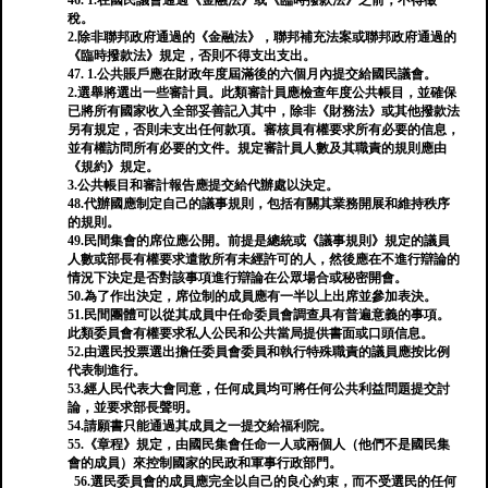
46. 1.在國民議會通過《金融法》或《臨時撥款法》之前，不得徵
稅。
2.除非聯邦政府通過的《金融法》，聯邦補充法案或聯邦政府通過的
《臨時撥款法》規定，否則不得支出支出。
47. 1.公共賬戶應在財政年度屆滿後的六個月內提交給國民議會。
2.選舉將選出一些審計員。此類審計員應檢查年度公共帳目，並確保
已將所有國家收入全部妥善記入其中，除非《財務法》或其他撥款法
另有規定，否則未支出任何款項。審核員有權要求所有必要的信息，
並有權訪問所有必要的文件。規定審計員人數及其職責的規則應由
《規約》規定。
3.公共帳目和審計報告應提交給代辦處以決定。
48.代辦國應制定自己的議事規則，包括有關其業務開展和維持秩序
的規則。
49.民間集會的席位應公開。前提是總統或《議事規則》規定的議員
人數或部長有權要求遣散所有未經許可的人，然後應在不進行辯論的
情況下決定是否對該事項進行辯論在公眾場合或秘密開會。
50.為了作出決定，席位制的成員應有一半以上出席並參加表決。
51.民間團體可以從其成員中任命委員會調查具有普遍意義的事項。
此類委員會有權要求私人公民和公共當局提供書面或口頭信息。
52.由選民投票選出擔任委員會委員和執行特殊職責的議員應按比例
代表制進行。
53.經人民代表大會同意，任何成員均可將任何公共利益問題提交討
論，並要求部長聲明。
54.請願書只能通過其成員之一提交給福利院。
55.《章程》規定，由國民集會任命一人或兩個人（他們不是國民集
會的成員）來控制國家的民政和軍事行政部門。
56.選民委員會的成員應完全以自己的良心約束，而不受選民的任何