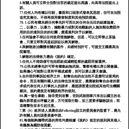
4.有關人員可立即分別對法官的裁定提出異議，向高等法院提出上
訴。
77.任何人均有權以印刷，書面和口頭形式發表其思想，但可在法院
追究其責任。不得再採用審查制度和其他預防措施。
78. 1.公民有權未經任何事先許可而出於任何合法目的組建協會。
二，以暴力，以暴力，煽動暴力或對其他觀點的人施加類似懲罰作
用的目的達到目的的社團，應通過判決予以解散。
3.任何協會不得以任何政府措施解散。但是，可以立即禁止某協
會，只要立即對其提起訴訟以將其解散。
4.與解散政治團體有關的案件，未經特別許可，可提交王國最高法
院審理。
5.解散的法律效力應由《規約》確定。
5.任何人不得因僅可包括罰款或減輕監禁的處罰而被還押。
79.公民未經事先許可即有權集結無武裝。警察有權出席公開會議。
如果擔心可能對公眾和平構成威脅，則可以禁止露天會議。
6.在外部刑事訴訟程序之外，剝奪自由的合法性不是應司法當局的
命令，而且有關外國人的法律也沒有規定，應應被剝奪自由者的要
求或代表任何人行事的人的請求，應提請普通法院或其他司法機關
裁決。規約應規定有關該程序的規則。
80.萬一發生暴動，除非受到攻擊，否則武裝部隊只有在以國王的名
義向群眾提出呼籲之後，方可採取行動，並三度要求驅散該法，而
這種警告並未引起注意。
7.第（6）款所述人員應在由Folketing設立的委員會的監督下，應允
許有關人員向該委員會申請。
81.每個能夠攜帶武器的男性均應根據《規約》規定的規則與其個人
有義務為國防做貢獻。