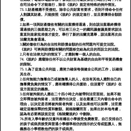
在司法命令下才能進行，除非《規約》規定有特殊的例外情況。
73. 1.財產權應不受侵犯。除非公共財富有要求，否則不得命令任何
人割讓其財產。只能按照《規約》的規定進行，並且要獲得全額賠
償。
2.如果一項與財產徵收有關的法案獲得通過，則在該法案最終獲得
通過後的三個星期之內，可以有三分之一的國民議會議員要求該法
案直到皇家批准後才提交。舉行了新的法蘭克選舉，該法案再次由
法蘭克集會通過。
3.關於徵收行為的合法性和賠償金額的任何問題均可提交法院。
《規約》可將與賠償額有關的問題移交給為此目的而設立的法院。
2.只有在法律允許的情況下，才應剝奪一個人的自由。
74.《規約》應廢除任何不以公共財富為基礎的自由和平等貿易機會
的限制。
75. 1.為了促進公共利益，應努力確保每個健全公民的工作，以確保
其生存。
2.任何無能力撫養自己或被撫養人的人，在沒有其他人應對自己的
撫養費負責的情況下，應有權獲得公共援助，但須遵守《規約》在
這方面規定的義務。
3.任何被拘留的人應在二十四小時之內被帶到法官面前。如果不能
立即釋放被拘留者，法官應作出決定，並在最遲三天內發出命令的
理由，以決定是否將被拘留者拘留；以及如果他可以保釋，法官應
確定這種保釋的性質和數額。就格陵蘭而言，如果出於本地考慮，
認為有必要將該規定從《格陵蘭規約》中刪除。
76.所有入學年齡的兒童均有權在小學接受免費教育。自己安排自己
的孩子或病房接受與普通小學標準相仿的指示的父母或監護人，無
義務在小學裡教他們的孩子或病房。