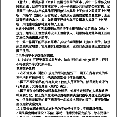
《憲法》。應當簽署《宣言》的兩份相同的正本，其中一份應移交給
民間組織，以保存在其檔案中，另一份應在公共記錄辦公室存檔。如
果國王由於其缺席或其他原因而無法在其登上王位後立即簽署上述聲
明，則除非《規約》另有規定，否則政府應由國務委員會主持，直至
該聲明通過為止。簽。如果國王已經作為王位繼承人簽署了上述聲
明，則他應在空缺時立即加入王位。
9.與少數群體，疾病或國王缺席時行使主權有關的規定應由《規約》
規定。如果在王位空缺時沒有王位繼承人，則跟隨者應選舉國王並確
定王位的未來繼承順序。
十，第一條國王的民事名單應在其統治期間根據《規約》授予。該規
約還應規定城堡，宮殿和其他國家財產，這些財產應由國王處置以供
國王使用。
2.民事清單不承擔任何債務。
11.《規約》可授予皇室成員年金。除非得到Folketing的同意，否則
不得在境外享受此類年金。
第三部分政府
12.在不違反本《憲法》規定的限制的情況下，國王在所有領域的事
務中均具有最高權力，他應通過部長行使最高權力。
13.國王不應對自己的行為負責；他的人是至聖的。部長應對政府的
行為負責；其責任應由《規約》確定。
14.國王應任命和罷免總理和其他部長。他應決定部長的人數和政府
職責的分配。國王對與立法和政府有關的決議的簽字應使這些決議有
效，但前提是國王的簽字應附有一名或多名部長的簽字。簽署決議的
部長應對決議負責。
15. 1.部長在議會投票通過對他的不信任投票後，不得繼續任職。
2.國民議會對總理投了不信任票時，他應要求罷免該部，除非要發出