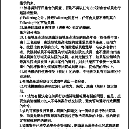
指示約束。
57.除非得到平民集會的同意，否則不得以任何方式對集會成員進行
起訴或監禁。
在Folketing之外，除經Folketing同意外，任何會員都不應對其在
Folketing中的言論負責。
58.選舉組織成員應獲得《選舉法》規定的報酬。
第六部分法院
59. 1.領域最高法院應由該領域最高法院的最高年長（按任職年限）
由十五名組成，由該領域最高法院的普通議員選舉產生，任期六
年。按照比例表示的方式。每個當選成員應選舉一名或多名替代
者。代議製成員不得當選為領域高級法院的成員，也不應當由代議
製成員擔任領域高級法院的成員。在特定情況下，如果某些領域的
最高法院成員被阻止參加案件的審判，則由法蘭西丁最後一次選舉
產生的同樣數量的領域高等法院成員應退休。從他們的座位上。
61.司法權的行使應僅受《規約》的約束。不得設立具有司法權的特
別法院。
2.領域高級法院應從其成員中選出一名院長。
62.司法機關應始終獨立於行政權力。為此，應由《規約》規定規
則。
63. 1.法院有權決定任何與行政機關職權範圍有關的問題。但是，想
要查詢這種權力的人不得將案件移交法院，避免暫時遵守行政機關
的命令。
2.規約可將涉及行政權力範圍的問題交由一個或多個行政法院裁
決。前提是應向行政最高法院提起行政法院裁決的上訴。規約應規
定有關該程序的規則。
3.如果案件已移交給境外高等法院，則由選民選舉產生的成員應在