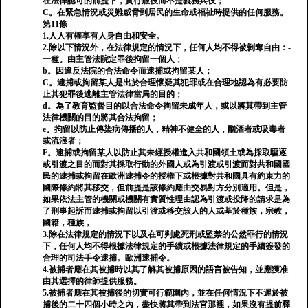
在法律認可的前提下，實行服役而不是義務兵役；
C。在緊急情況或災難威脅到居民的生命或福祉時提供的任何服務。
第11條
1.人人有權享有人身自由和安全。
2.除以下情況外，在法律規定的情況下，任何人均不得被剝奪自由：-
一種。由主管法院定罪後拘留一個人；
b。因違反法院的合法命令而逮捕或拘留某人；
C。逮捕或拘留某人是出於合理懷疑其犯罪或在合理地認為有必要防
止其犯罪後逃離主管法律當局的目的；
d。為了教育監督目的以合法命令拘留未成年人，或以將其帶到主管
法律機關的目的將其合法拘留；
e。拘留以防止傳染病傳播的人，精神不健全的人，酗酒者或吸毒者
或流浪者；
F。逮捕或拘留某人以防止其未經授權進入共和國領土或為採取驅逐
或引渡之目的而對其採取行動的外國人或為引渡或引渡而對共和國國
民的逮捕或拘留在歐洲逮捕令的授權下或根據對共和國具有約束力的
國際條約將其移交，但前提是該條約應由交易對方分別適用。但是，
如果依法主管的機關或機關有實質性理由認為引渡或投降的請求是為
了刑事起訴而逮捕或拘留以引渡或移交該人的人或基於種族，宗教，
國籍，種族，
3.除在法律規定的情況下以及在可判處死刑或監禁的公然罪行的情況
下，任何人均不得根據法律規定的手續或根據法律規定的手續簽發的
合理的司法手令逮捕。歐洲逮捕令。
4.被捕者應在其被捕​​時以其了解其被捕原因的語言被告知，並應獲准
由其選擇的律師提供服務。
5.被捕者應在其被捕​​後的切實可行範圍內，並在任何情況下不遲於被
捕後的二十四個小時之內，盡快將其帶到法官那裡，如果沒有提前釋