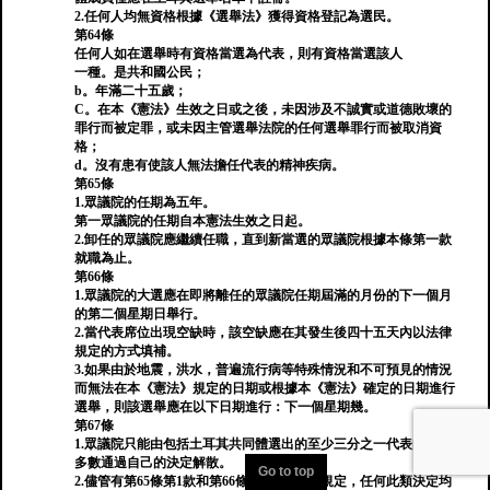
2.任何人均無資格根據《選舉法》獲得資格登記為選民。
第64條
任何人如在選舉時有資格當選為代表，則有資格當選該人
一種。是共和國公民；
b。年滿二十五歲；
C。在本《憲法》生效之日或之後，未因涉及不誠實或道德敗壞的
罪行而被定罪，或未因主管選舉法院的任何選舉罪行而被取消資
格；
d。沒有患有使該人無法擔任代表的精神疾病。
第65條
1.眾議院的任期為五年。
第一眾議院的任期自本憲法生效之日起。
2.卸任的眾議院應繼續任職，直到新當選的眾議院根據本條第一款
就職為止。
第66條
1.眾議院的大選應在即將離任的眾議院任期屆滿的月份的下一個月
的第二個星期日舉行。
2.當代表席位出現空缺時，該空缺應在其發生後四十五天內以法律
規定的方式填補。
3.如果由於地震，洪水，普遍流行病等特殊情況和不可預見的情況
而無法在本《憲法》規定的日期或根據本《憲法》確定的日期進行
選舉，則該選舉應在以下日期進行：下一個星期幾。
第67條
1.眾議院只能由包括土耳其共同體選出的至少三分之一代表的絕對
多數通過自己的決定解散。
Go to top
2.儘管有第65條第1款和第66條第1款的任何規定，任何此類決定均