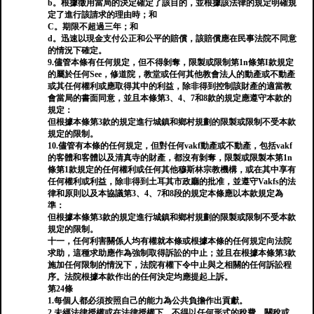
b。根據徵用當局的決定確定了該目的，並根據該法律的規定明確規
定了進行該請求的理由時；和
C。期限不超過三年；和
d。迅速以現金支付公正和公平的賠償，該賠償應在民事法院不同意
的情況下確定。
9.儘管本條有任何規定，但不得剝奪，限製或限制第1n條第I款規定
的屬於任何See，修道院，教堂或任何其他教會法人的動產或不動產
或其任何權利或應取得其中的利益，除非得到控制該財產的適當教
會當局的書面同意，並且本條第3、4、7和8款的規定應遵守本款的
規定：
但根據本條第3款的規定進行城鎮和鄉村規劃的限製或限制不受本款
規定的限制。
10.儘管有本條的任何規定，但對任何vakf動產或不動產，包括vakf
的客體和客體以及清真寺的財產，都沒有剝奪，限製或限製本第1n
條第1款規定的任何權利或任何其他穆斯林宗教機構，或在其中享有
任何權利或利益，除非得到土耳其市政廳的批准，並遵守Vakfs的法
律和原則以及本協議第3、4、7和8段的規定本條應以本款規定為
準：
但根據本條第3款的規定進行城鎮和鄉村規劃的限製或限制不受本款
規定的限制。
十一，任何利害關係人均有權就本條或根據本條的任何規定向法院
求助，這種求助應作為強制取得訴訟的中止；並且在根據本條第3款
施加任何限制的情況下，法院有權下令中止與之相關的任何訴訟程
序。法院根據本款作出的任何決定均應提起上訴。
第24條
1.每個人都必須按照自己的能力為公共負擔作出貢獻。
2.未經法律授權或在法律授權下，不得以任何形式的稅費，關稅或