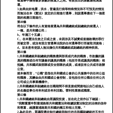
複選舉中獲得最多票數的候選人之間。有效投出的票數應視為當
選。
3.如果由於地震，洪水，普遍流行病等特殊情況和不可預見的情況
而無法在本《憲法》規定的日期進行選舉，則該選舉應在下一個星
期的相應日期進行。
第40條
符合以下條件的人有資格當選為共和國總統或副總統的候選人：
一種。是共和國公民；
b。年滿三十五歲；
C。在本憲法生效之日或之後，未因涉及不誠實或道德敗壞的罪行
而被定罪，或沒有因主管選舉法院的任何選舉罪行而被取消資格；
d。並未患有使該人無法擔任共和國總統或副總統的精神疾病。
第41條
1.共和國總統和副總統的職務應與部長或代表的職務，市政廳的議
員的職務或任何市議會的議員的職務（包括市長或議員的職務）相
抵觸。共和國武裝部隊或安全部隊的成員，或者設有公共或市政辦
公室。
就本條而言，“公職”是指在共和國或公會的公共服務中的任何公益
性職務，其酬金由共和國或公會控制，並包括任何公職在任何公共
公司或公共事業機構中。
2.共和國總統和副總統在任職期間不得直接或間接地以自己或他人
的名義從事任何牟利或非牟利活動。營利性業務或職業。
第42條
1.共和國總統和副總統由眾議院投資，並在此之前作以下確認：
“我鄭重重申對塞浦路斯共和國憲法和根據該憲法制定的法律的信仰
和尊重，維護塞浦路斯共和國的獨立和領土完整。”
2.為此目的，眾議院應在卸任總統和卸任的共和國副總統的五年任