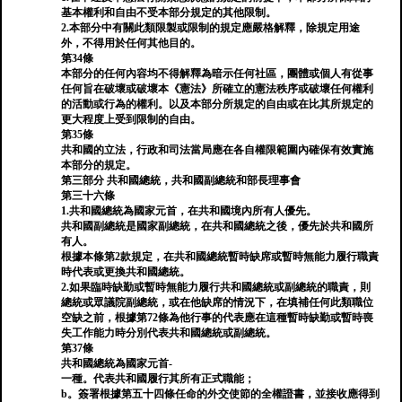
基本權利和自由不受本部分規定的其他限制。
2.本部分中有關此類限製或限制的規定應嚴格解釋，除規定用途
外，不得用於任何其他目的。
第34條
本部分的任何內容均不得解釋為暗示任何社區，團體或個人有從事
任何旨在破壞或破壞本《憲法》所確立的憲法秩序或破壞任何權利
的活動或行為的權利。以及本部分所規定的自由或在比其所規定的
更大程度上受到限制的自由。
第35條
共和國的立法，行政和司法當局應在各自權限範圍內確保有效實施
本部分的規定。
第三部分 共和國總統，共和國副總統和部長理事會
第三十六條
1.共和國總統為國家元首，在共和國境內所有人優先。
共和國副總統是國家副總統，在共和國總統之後，優先於共和國所
有人。
根據本條第2款規定，在共和國總統暫時缺席或暫時無能力履行職責
時代表或更換共和國總統。
2.如果臨時缺勤或暫時無能力履行共和國總統或副總統的職責，則
總統或眾議院副總統，或在他缺席的情況下，在填補任何此類職位
空缺之前，根據第72條為他行事的代表應在這種暫時缺勤或暫時喪
失工作能力時分別代表共和國總統或副總統。
第37條
共和國總統為國家元首-
一種。代表共和國履行其所有正式職能；
b。簽署根據第五十四條任命的外交使節的全權證書，並接收應得到