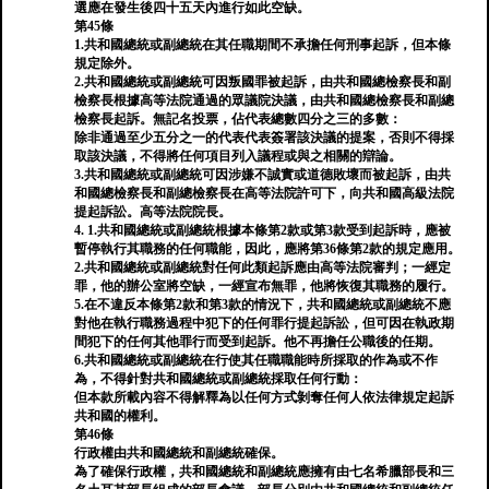
選應在發生後四十五天內進行如此空缺。
第45條
1.共和國總統或副總統在其任職期間不承擔任何刑事起訴，但本條
規定除外。
2.共和國總統或副總統可因叛國罪被起訴，由共和國總檢察長和副
檢察長根據高等法院通過的眾議院決議，由共和國總檢察長和副總
檢察長起訴。無記名投票，佔代表總數四分之三的多數：
除非通過至少五分之一的代表代表簽署該決議的提案，否則不得採
取該決議，不得將任何項目列入議程或與之相關的辯論。
3.共和國總統或副總統可因涉嫌不誠實或道德敗壞而被起訴，由共
和國總檢察長和副總檢察長在高等法院許可下，向共和國高級法院
提起訴訟。高等法院院長。
4. 1.共和國總統或副總統根據本條第2款或第3款受到起訴時，應被
暫停執行其職務的任何職能，因此，應將第36條第2款的規定應用。
2.共和國總統或副總統對任何此類起訴應由高等法院審判；一經定
罪，他的辦公室將空缺，一經宣布無罪，他將恢復其職務的履行。
5.在不違反本條第2款和第3款的情況下，共和國總統或副總統不應
對他在執行職務過程中犯下的任何罪行提起訴訟，但可因在執政期
間犯下的任何其他罪行而受到起訴。他不再擔任公職後的任期。
6.共和國總統或副總統在行使其任職職能時所採取的作為或不作
為，不得針對共和國總統或副總統採取任何行動：
但本款所載內容不得解釋為以任何方式剝奪任何人依法律規定起訴
共和國的權利。
第46條
行政權由共和國總統和副總統確保。
為了確保行政權，共和國總統和副總統應擁有由七名希臘部長和三