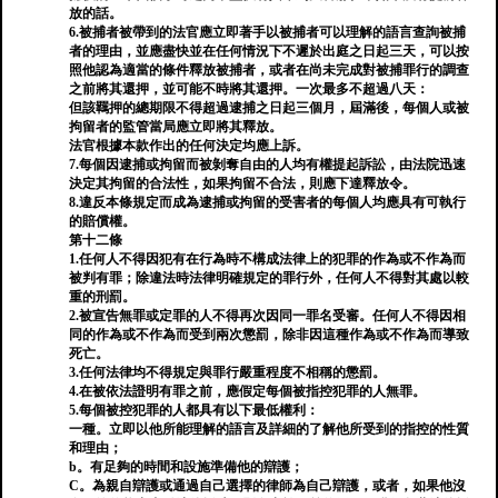
放的話。
6.被捕者被帶到的法官應立即著手以被捕者可以理解的語言查詢被捕
者的理由，並應盡快並在任何情況下不遲於出庭之日起三天，可以按
照他認為適當的條件釋放被捕者，或者在尚未完成對被捕罪行的調查
之前將其還押，並可能不時將其還押。一次最多不超過八天：
但該羈押的總期限不得超過逮捕之日起三個月，屆滿後，每個人或被
拘留者的監管當局應立即將其釋放。
法官根據本款作出的任何決定均應上訴。
7.每個因逮捕或拘留而被剝奪自由的人均有權提起訴訟，由法院迅速
決定其拘留的合法性，如果拘留不合法，則應下達釋放令。
8.違反本條規定而成為逮捕或拘留的受害者的每個人均應具有可執行
的賠償權。
第十二條
1.任何人不得因犯有在行為時不構成法律上的犯罪的作為或不作為而
被判有罪；除違法時法律明確規定的罪行外，任何人不得對其處以較
重的刑罰。
2.被宣告無罪或定罪的人不得再次因同一罪名受審。任何人不得因相
同的作為或不作為而受到兩次懲罰，除非因這種作為或不作為而導致
死亡。
3.任何法律均不得規定與罪行嚴重程度不相稱的懲罰。
4.在被依法證明有罪之前，應假定每個被指控犯罪的人無罪。
5.每個被控犯罪的人都具有以下最低權利：
一種。立即以他所能理解的語言及詳細的了解他所受到的指控的性質
和理由；
b。有足夠的時間和設施準備他的辯護；
C。為親自辯護或通過自己選擇的律師為自己辯護，或者，如果他沒