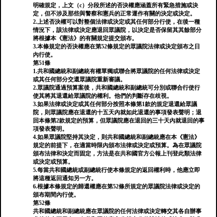
明確規定，上文（c）分段所述的否決權應涵蓋所有緊急措施或決
定，但不涉及那些與警察和憲兵的正常運作有關的決定或決定。
2.上述否決權可以對整個法律或決定或其任何部分行使，在後一種
情況下，該法律或決定應退回眾議院，以決定是否保留其其餘部分
將根據本《憲法》的有關規定提交頒布。
3.本條規定的否決權應在第52條規定的眾議院法律或決定頒布之日
內行使。
第51條
1.共和國總統和副總統有權單獨或聯合將眾議院的任何法律或決定
或其任何部分交還眾議院重新審議。
2.眾議院通過預算案後，共和國總統和副總統可分別或聯合行使行
使其將其退還給眾議院的權利。他們的判斷存在歧視。
3.如果法律或決定或其任何部分按照本條第1款的規定退還給眾議
院，則眾議院應在退還的十五天內就如此退還的事項發表聲明；退
回本條第2款規定的預算，但眾議院應在退回的三十天內就退回的事
項發表聲明。
4.如果眾議院堅持其決定，則共和國總統和副總統應在本《憲法》
規定的前提下，在適當時限內頒布法律或決定或預算。為在眾議院
頒布法律和決定而固定，方法是在共和國官方公報上刊登此類法律
或決定或預算。
5.每當共和國總統或副總統行使本條規定的返回權利時，他應立即
將這種返回通知另一方。
6.根據本條規定的歸還權應在第52條所規定的眾議院法律或決定的
頒布期間內行使。
第52條
共和國總統和副總統應在眾議院的任何法律或決定轉交其各自辦事