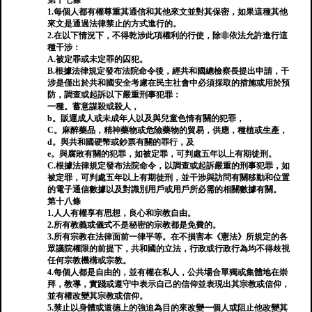
第十七條
1.每個人都有權尊重其通信和其他來文並對其保密，如果這種其他
來文是通過法律禁止的方式進行的。
2.在以下情況下，不得乾涉此項權利的行使，除非依法允許進行這
種干涉：
A.被定罪或未定罪的囚犯。
B.根據法律規定發布法院命令後，經共和國總檢察長提出申請，干
涉是僅出於共和國安全考慮在民主社會中必須採取的措施或用於預
防，調查或起訴以下嚴重刑事犯罪：
一種。蓄意謀殺或殺人，
b。販運成人或未成年人以及與兒童色情有關的犯罪，
C。麻醉藥品，精神藥物或危險藥物的貿易，供應，種植或生產，
d。與共和國硬幣或鈔票有關的罪行，及
e。與腐敗有關的犯罪，如被定罪，可判處五年以上有期徒刑。
C.根據法律規定發布法院命令，以調查或起訴嚴重的刑事犯罪，如
被定罪，可判處五年以上有期徒刑，並干涉與訪問有關移動和位置
的電子通信數據以及對識別用戶或用戶所必需的相關數據有關。
第十八條
1.人人有權享有思想，良心和宗教自由。
2.所有教義或儀式不是秘密的宗教都是免費的。
3.所有宗教在法律面前一律平等。在不損害本《憲法》所規定的各
眾議院權限的前提下，共和國的立法，行政或行政行為均不得歧視
任何宗教機構或宗教。
4.每個人都是自由的，並有權在私人，公共場合單獨或集體地在崇
拜，教導，實踐或遵守中表示自己的信仰並表現出其宗教或信仰，
並有權改變其宗教或信仰。
5.禁止以身體或道德上的強迫為目的來改變一個人或阻止他改變其