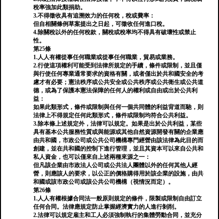
稅率強加此類捐助。
3.不得徵收具有追溯效力的任何稅，稅或費率：
但自相關條例草案提出之日起，可徵收任何進口稅。
4.除關稅以外的任何稅款，關稅或稅率均不得具有破壞性或禁止
性。
第25條
1.人人有權從事任何職業或從事任何職業，貿易或業務。
2.行使這項權利可能受到法律所規定的手續，條件或限制，並且僅
與行使任何專業通常要求的資格有關，或者僅出於共和國安全的考
慮才有必要；憲法秩序或公共安全或公共秩序或公共衛生或公共道
德，或為了保護本憲法保障的任何人的權利或自由或出於公共利
益：
如果此類形式，條件或限制與任何一個共同體的利益背道而馳，則
法律上不得規定任何此類形式，條件或限制均符合公共利益。
3.除本條上述規定外，法律可以規定。如果是出於公共利益，某些
具有基本公共服務性質或與能源或其他自然資源開發有關的企業應
由共和國，市政公司或公共公司機構專門經營由該法律為此目的而
創建，並在共和國的控制下進行管理，並且其資本可以來自公共和
私人資金，也可以僅來自上述兩種來源之一：
但凡該企業由市政法人公司或公共法人團體以外的任何其他人經
營，則應該人的要求，以公正的價格購得用於該企業的設施，由共
和國或該市政公司或該公共公司機構（視情況而定）。
第26條
1.人人有權根據合同法一般原則規定的條件，限製或限制自由訂立
任何合同。法律應規定防止掌握經濟實力的人進行剝削。
2.法律可以規定雇主和工人必須強制執行的集體勞動合同，並充分