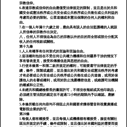
宗教信仰。
6.表達宗教或信仰的自由應僅受法律規定的限制，並且是出於共和
國安全或憲法秩序或公共安全或公共秩序或公共衛生或公共利益的
考慮而必要的限制。公眾道德或本憲法保障的任何人的權利和自
由。
7.在一個人年滿十六歲之前，應由具有該人的合法監護權的人就該
人所信奉的宗教作出決定。
八，任何人不得強迫為自己的宗教以外的目的而全部或部分分配其
收入的任何稅款或關稅。
第十九條
1.人人有權享有任何形式的言論和言論自由。
2.這項權利包括在不受任何公共權力機構和任何疆界干涉的情況下
享有發表意見，接受和傳播信息與思想的自由。
3.行使本條第一和第二款所規定的權利，可能要遵守法律規定的手
續，條件，限製或處罰，並且僅出於共和國安全或憲法秩序的考慮
才有必要或公共安全或公共秩序或公共衛生或公共道德，或用於保
護他人的名譽或權利，或用於防止洩露機密信息，或維護司法機關
的權威和公正性。
4.未經共和國總檢察長的書面許可，不得沒收報紙或其他印刷品，
必須經主管法院的裁定在不超過72小時的期限內予以確認。應解
除。
5.本條所載任何內容均不得阻止共和國要求獲得聲音和視覺廣播或
電影院企業的許可。
第20條
1.每個人都有權接受，並且每個人或機構都有權接受，服從有關社
區法所規定的手續，條件或限制，並且僅出於本國利益的需要而提