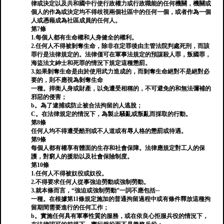
律或決定以及共和國中行使行政權力或行政職能的任何機關，機關或
個人的作為或決定均不得歧視兩個社區中的任何一個，或者作為一個
人或憑藉成為社區成員的任何人。
第7條
1.每個人都有生命權和人身健全的權利。
2.任何人不得被剝奪生命，除非在定罪後由主管法院判處死刑，而該
罪行是法律規定的。法律僅可在軍事法規定的預謀殺人罪，叛國罪，
海盜法文紳士和死罪的情況下規定這種懲罰。
3.如果剝奪生命是由於使用武力造成的，而剝奪生命絕對不是絕對必
要的，則不應視為剝奪生命
一種。捍衛人身或財產，以免遭受相稱的，不可避免的和無法彌補的
邪惡的侵害；
b。為了逮捕或防止被合法拘留的人逃脫；
C。在法律規定的情況下，為製止騷亂或叛亂而採取的行動。
第8條
任何人均不得遭受酷刑或不人道或有辱人格的懲罰或待遇。
第9條
每個人都有權享有體面的生存和社會保障。法律應規定對工人的保
護，對窮人的援助以及社會保險制度。
第10條
1.任何人不得被奴役或奴役。
2.不得要求任何人從事強迫勞動或強制勞動。
3.就本條而言，“強迫或強制勞動”一詞不應包括─
一種。在根據第1I條規定施加的普通拘留過程中或有條件釋放這種拘
留期間需要進行的任何工作；
b。實施任何具有軍事性質的服務，或在依良心拒服兵役的情況下，