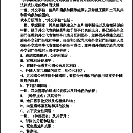
1.共和國總統和副總統分別或聯合擁有對眾議院或與之相關的任何
法律或決定的最終否決權
一種。外交事務，但共和國參加國際組織以及希臘王國和土耳其共
和國均參加的盟約。
就本分段而言，“外交事務”包括－
一世。承認國家，與其他國家建立外交和領事關係以及這種關係的
中斷。授予外交代表的接受和給予領事代表的充分。將已經在外交
部門任職的外交代表和領事代表分配到國外，並將國外職能交給已
經在外交部門任職的特使。任命和分配尚未在外交部門任職的人員
擔任外交或領事代表在國外的任何職位，並將國外職能交給尚未在
外交部門任職的人員作為特使；
ii。締結國際條約，公約和協定；
iii。宣戰和締結和平；
iv。在國外保護共和國公民及其利益；
v。外國人在共和國的建立，地位和利益；
vi。共和國公民獲得外國國籍，並接受外國政府的僱用或接受外國
政府的服務；
b。下列防禦問題：
一世。武裝部隊的組成和規模以及對他們的信譽；
ii。（幹部提名）及其晉升；
iii。進口戰爭物資以及各種爆炸物；
iv。向盟國轉讓基地和其他設施；
C。以下安全性問題：
一世。（幹部提名）及其晉升；
ii。部隊的分配和駐紮；
iii。緊急措施和戒嚴；
iv。警察法。