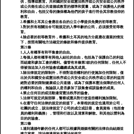
供，指導或教育。共和國的安全或憲法秩序或公共安全或公共秩序
或公共衛生或公共道德或教育的標準和質量，或為了保護他人的權
利和自由，包括父母的擔保權為他們的孩子進行符合其宗教信仰的
教育。
2.希臘和土耳其公會應在各自的公立小學提供免費的初等教育。
3.對於所有相關法令可能規定的入學年齡的公民，必須接受初等教
育。
4.除必要的初等教育外，希臘和土耳其的地方分庭應在適當的情況
下，按照有關地方法確定的條款和條件提供教育。
第21條
1.人人有權享有和平集會的自由。
2.每個人都有權享有與他人結社的自由，包括為了保護自己的利益
而組建和參加工會的權利。儘管有本條第3款的任何限制，任何人不
得被強迫加入任何協會或繼續成為其成員。
3.除法律規定的限制外，不得對這些權利的行使施加任何限制，僅
出於共和國安全或憲法秩序或公共安全或公共秩序或公眾的利益而
絕對必要的限制健康或公共道德，或為了保護本憲法保障的任何人
的權利和自由，無論該人是否參加了該集會或該協會的成員。
4.禁止任何目的或活動違背憲法秩序的協會。
5.法律可規定武裝部隊，警察或憲兵對行使這些權利施加限制。
6.在遵守任何法律的規定的前提下，本章程的規定也適用於公司，
社團的成立，該法律規定了公司的成立或註冊，會員資格（包括會
員的權利和義務），管理和行政以及清算和解散。和其他以營利為
目的的協會。
第22條
1.達到適婚年齡的任何人都可以根據與婚姻有關的法律自由結婚並
建立家庭，該法律適用於本憲法的規定。