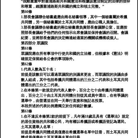
“我鄭重重申對塞浦路斯共和國憲法和根據該憲法制定的法律的信仰
和尊重，維護塞浦路斯共和國的獨立和領土完整。”
第60條
1.部長會議聯合秘書處應由兩名秘書領導，其中一個秘書屬於希臘
共同體，另一個秘書屬於土耳其共同體，應由公職人員擔任。
3.部長會議聯合秘書處的兩位秘書應負責部長會議辦公室，並應按
照部長會議給予他們的任何指示出席會議並保持會議的召開。會議
紀要，並將部長會議的決定轉達給適當的機關或機構或個人。
第四部分 眾議院
第61條
眾議院應在所有事項中行使共和國的立法權，但根據本《憲法》明
確規定保留給各公會的事項除外。
第62條
1.代表人數為五十名：
前提是該數目可以通過眾議院的決議來更改，而眾議院的決議由多
數人組成，其中包括希臘共同體選出的三分之二代表和土耳其共同
體選出的三分之二代表。
2.在本條第一款規定的代表人數中，百分之七十由希臘共同體選
出，百分之三十由土耳其共同體分別從其成員中選出，在有爭議的
選舉中，由普選並在同一天舉行直接和無記名投票。
本段所述的代表比例應獨立於任何統計數據。
第63條
1.在不違反本條第2款的前提下，凡年滿18歲且具有《選舉法》規定
的居住資格的共和國公民，均有權以希臘語或希臘語登記為選民。
土耳其選舉人名單：
前提是希臘共同體成員僅應在希臘選舉名單中註冊，而土耳其共同
體成員僅應在土耳其選舉名單中註冊。