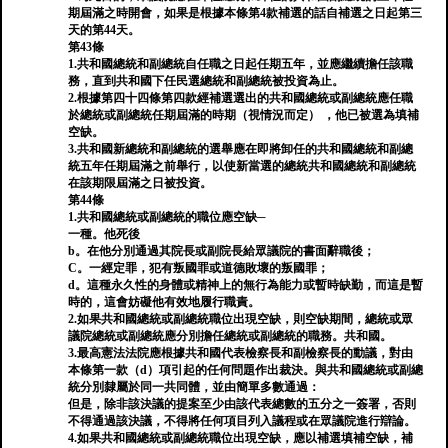
期屆滿之時開會，如果是根據本條第4款補選的話自補選之日起第三
天的第44天。
第43條
1.共和國總統和副總統自任職之日起任期五年，並應繼續擔任該職
務，直到共和國下任民選總統和副總統被投資為止。
2.根據第四十四條第四款經補選選出的共和國總統或副總統應任職
於總統或副總統任期屆滿的時期（視情況而定） ，他已被選為填補
空缺。
3.共和國新總統和副總統的選舉應在即將卸任的共和國總統和副總
統五年任期屆滿之前舉行，以使新當選的總統共和國總統和副總統
在該期限屆滿之日被投資。
第44條
1.共和國總統或副總統的職位應空缺─
一種。他死後
b。在他分別通過其院長或副院長給眾議院的書面辭職後；
C。一經定罪，犯有叛國罪或道德敗壞的叛國罪；
d。這種永久性的身體或精神上的無行為能力或暫時缺勤，而這是暫
時的，這會妨礙他有效地履行職責。
2.如果共和國總統或副總統職位出現空缺，則空缺期間，總統或眾
議院總統或副總統應分別擔任總統或副總統的職務。共和國。
3.最高憲法法院應根據共和國代表檢察長和副檢察長的動議，對由
本條第一款（d）項引起的任何問題作出裁決。與共和國總統或副總
統分別隸屬於同一共同體，並由簡單多數通過：
但是，除非該決議的提案至少由該代表總數的五分之一簽署，否則
不得通過該決議，不得將任何項目列入議程或在眾議院進行辯論。
4.如果共和國總統或副總統職位出現空缺，應以補選填補空缺，補