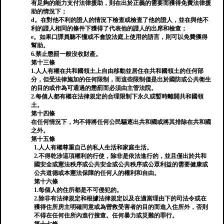
有足夠的能力支付法律援助，則在出於正義的需要而獲得免費法律援
助的情況下；
d。在對他不利的證人的情況下檢查或檢查了他的證人，並在與他不
利的證人相同的條件下獲得了代表他的證人的出席和檢查；
e。如果口譯員聽不懂或不會說法庭上使用的語言，則可以免費獲得
幫助。
6.禁止懲罰一般沒收財產。
第十三條
1.人人有權在共和國領土上自由移動並居住在共和國領土的任何部
分，但受法律施加的任何限制，而這些限制僅是出於國防或公共衛生
的目的或作為可通過的懲罰而必須由主管法院。
2.每個人都有權在法律規定的合理限制下永久或暫時離開共和國領
土。
第十四條
在任何情況下，均不得將任何公民驅逐出共和國或將其排除在共和國
之外。
第十五條
1.人人有權尊重自己的私人生活和家庭生活。
2.不得乾涉這項權利的行使，除非是依法進行的，並且僅出於共和
國安全或憲法秩序或公共安全或公共秩序或公眾利益的需要健康或
公共道德或本憲法保障的任何人的權利和自由。
第十六條
1.每個人的住所都是不可侵犯的。
2.除非有法律規定和根據法律規定以及在適當理由下的司法令或在
獲得住所房主明確同意或為營救受害者的目的而進入住所外，否則
不得在任何住所內進行搜查。任何暴力或災難的罪行。