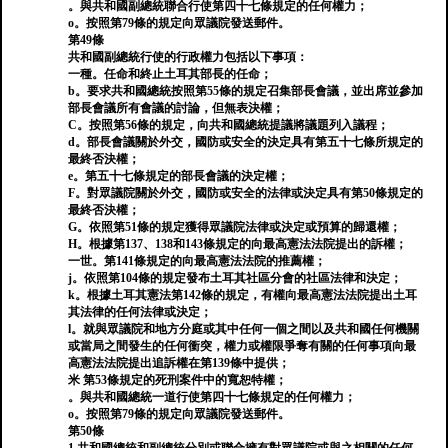
。與共和國副總統聯合行使第四十七條規定的任何權力；
o。按照第79條的規定向眾議院發送郵件。
第49條
共和國副總統行使的行政權力包括以下事項：
一種。任命和終止土耳其部長的任命；
b。要求共和國總統按照第55條的規定召集部長會議，並出席並參加
部長會議所有會議的討論，但無表決權；
C。按照第56條的規定，向共和國總統提議將議題列入議程；
d。部長會議關於外交，國防或安全的決定具有第五十七條所規定的
最終否決權；
e。第五十七條規定的部長會議的決定權；
F。對眾議院關於外交，國防或安全的法律或決定具有第50條規定的
最終否決權；
G。依照第51條的規定獲得眾議院法律或決定或預算的歸還權；
H。根據第137、138和143條規定的向最高憲法法院提出的訴權；
一世。第141條規定的向最高憲法法院的推薦權；
j。依照第104條的規定發布土耳其社區分會的社區法律和決定；
k。根據土耳其憲法第142條的規定，有權向最高憲法法院提出土耳
其法律的任何法律或決定；
l。就與眾議院和地方分庭或其中任何一個之間以及共和國任何機關
或當局之間發生的任何衝突，權力或權限爭奪有關的任何事項向最
高憲法法院提出追訴權在第139條中提供；
米 第53條規定的死刑案件中的寬恕特權；
。與共和國總統一道行使第四十七條規定的任何權力；
o。按照第79條的規定向眾議院發送郵件。
第50條