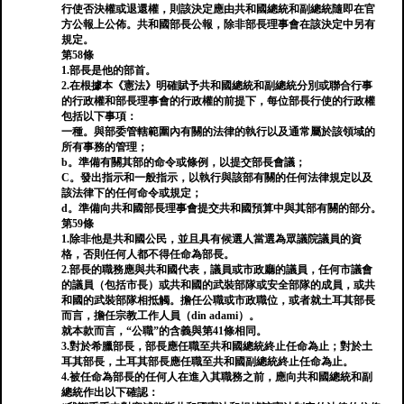
行使否決權或退還權，則該決定應由共和國總統和副總統隨即在官
方公報上公佈。共和國部長公報，除非部長理事會在該決定中另有
規定。
第58條
1.部長是他的部首。
2.在根據本《憲法》明確賦予共和國總統和副總統分別或聯合行事
的行政權和部長理事會的行政權的前提下，每位部長行使的行政權
包括以下事項：
一種。與部委管轄範圍內有關的法律的執行以及通常屬於該領域的
所有事務的管理；
b。準備有關其部的命令或條例，以提交部長會議；
C。發出指示和一般指示，以執行與該部有關的任何法律規定以及
該法律下的任何命令或規定；
d。準備向共和國部長理事會提交共和國預算中與其部有關的部分。
第59條
1.除非他是共和國公民，並且具有候選人當選為眾議院議員的資
格，否則任何人都不得任命為部長。
2.部長的職務應與共和國代表，議員或市政廳的議員，任何市議會
的議員（包括市長）或共和國的武裝部隊或安全部隊的成員，或共
和國的武裝部隊相抵觸。擔任公職或市政職位，或者就土耳其部長
而言，擔任宗教工作人員（din adami）。
就本款而言，“公職”的含義與第41條相同。
3.對於希臘部長，部長應任職至共和國總統終止任命為止；對於土
耳其部長，土耳其部長應任職至共和國副總統終止任命為止。
4.被任命為部長的任何人在進入其職務之前，應向共和國總統和副
總統作出以下確認：