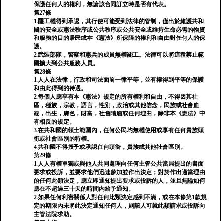
保護任何人的權利，無論該合同訂立時是否有代表。
第27條
1.罷工權得到承認，其行使可能受到法律的管制，僅出於維護共和
國的安全或憲法秩序或公共秩序或公共安全或維持生命必需的物資
和服務的目的居民或本《憲法》所保障的權利和自由對任何人的保
護。
2.武裝部隊，警察和憲兵的成員無權罷工。法律可以將這種禁止範
圍擴大到公共服務人員。
第28條
1.人人在法律，行政和司法面前一律平等，並有權得到平等的保護
和由此得到的待遇。
2.每個人應享有本《憲法》規定的所有權利和自由，不得因其社
區，種族，宗教，語言，性別，政治或其他信念，民族或社會血
統，出生，膚色，財富，社會階層或任何理由，除非本《憲法》中
有相反的規定。
3.在共和國的領土範圍內，任何公民均無​​權使用或享有任何貴族頭
銜或社會區別的特權。
4.共和國不得授予或承認任何頭銜，貴族或其他社會區別。
第29條
1.人人有權單獨或與他人共同處理向任何主管公共當局提出的書面
要求或投訴，並要求他們迅速參加並作出決定；對於作出適當理由
的任何此類決定，應立即通知提出要求或投訴的人，並且無論如何
應在不超過三十天的時間內給予通知。
2.如果任何利害關係人對任何此類決定感到不滿，或在本條第1款規
定的期限內未將此決定通知任何人，則該人可就此類請求或投訴向
主管法院求助。