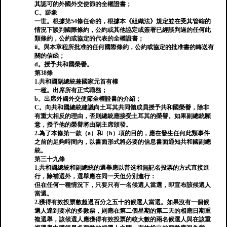
其認可的外國外交使節的全權證書；
C。跡象
一世。根據第54條任命的，根據本《組織法》規定並在受其管轄的
情況下談判國際條約，公約或其他協定或簽署已經談判過的任何此
類條約，公約或協定的代表的全權證書；
ii。與本章程所批准的任何國際條約，公約或協定的批准書的轉送有
關的信函；
d。授予共和國榮譽。
第38條
1.共和國副總統兼國家元首有權
一種。出席所有正式職務；
b。出席外國外交使節全權證書的介紹；
C。向共和國總統建議向土耳其共同體成員授予共和國榮譽，除非
有重大相反的理由，否則總統應接受土耳其的榮譽。如果副總統願
意，授予他的榮譽將由副主席頒發。
2.為了本條第一款（a）和（b）項的目的，應在發生任何此類事件
之前的足夠時間內，以書面形式將必要的信息書面通知共和國副總
統。
第三十九條
1.共和國總統和副總統的選舉應以普选和無記名投票的方式直接進
行，除補選外，選舉應在同一天但分別進行：
但在任何一種情況下，只要只有一名候選人當選，即宣布該候選人
當選。
2.獲得有效投票數超過百分之五十的候選人當選。如果沒有一個候
選人達到要求的多數票，則應在第二個星期的第二天的相應日期重
複選舉，該候選人應獲得有效投票的較大數的兩名候選人與在該重