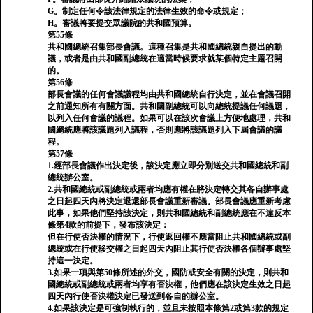
G。制定任何令該法律規定的法律生效的命令或規定；
H。審議將要提交眾議院的共和國預算。
第55條
共和國總統召集部長會議。這種召集是共和國總統親自提出的動
議，或者是由共和國副總統在適當時候要求就某個特定主題召開
的。
第56條
部長會議的任何會議議程均由共和國總統自行決定，並在會議召開
之前通知所有有關方面。共和國副總統可以向總統提議任何議題，
以列入任何會議的議程。如果可以在該次會議上方便地處理，共和
國總統應將該議題列入議程，否則應將該議題列入下屆會議的議
程。
第57條
1.經部長會議作出決定後，該決定應立即分別送交共和國總統和副
總統辦公室。
2.共和國總統或副總統或兩者均應有權在將決定轉交其各自辦事處
之日起四天內將決定退還部長會議重新審議。部長會議應重新考慮
此事，如果他們堅持該決定，則共和國總統和副總統應在不違反本
條第4款的前提下，發布該決定：
但在行使否決權的情況下，行使返回權不應當阻止共和國總統或副
總統或在行使移交權之日起四天內阻止其行使否決權各個辦事處堅
持這一決定。
3.如果一項與第50條所述的外交，國防或安全有關的決定，則共和
國總統或副總統或兩者均享有否決權，他們應在該決定生效之日起
四天內行使否決權決定已發送到各自的辦公室。
4.如果該決定是可強制執行的，並且未按照本條第2或第3款的規定