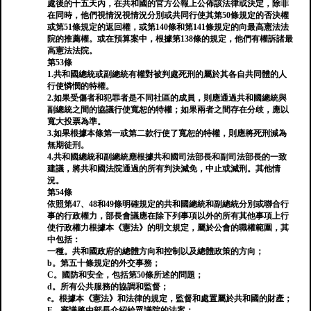
處後的十五天內，在共和國的官方公報上公佈該法律或決定，除非
在同時，他們視情況視情況分別或共同行使其第50條規定的否決權
或第51條規定的返回權，或第140條和第141條規定的向最高憲法法
院的推薦權。或在預算案中，根據第138條的規定，他們有權訴諸最
高憲法法院。
第53條
1.共和國總統或副總統有權對被判處死刑的屬於其各自共同體的人
行使憐憫的特權。
2.如果受傷者和犯罪者是不同社區的成員，則應通過共和國總統與
副總統之間的協議行使寬恕的特權；如果兩者之間存在分歧，應以
寬大投票為準。
3.如果根據本條第一或第二款行使了寬恕的特權，則應將死刑減為
無期徒刑。
4.共和國總統和副總統應根據共和國司法部長和副司法部長的一致
建議，將共和國法院通過的所有判決減免，中止或減刑。其他情
況。
第54條
依照第47、48和49條明確規定的共和國總統和副總統分別或聯合行
事的行政權力，部長會議應在除下列事項以外的所有其他事項上行
使行政權力根據本《憲法》的明文規定，屬於公會的職權範圍，其
中包括：
一種。共和國政府的總體方向和控制以及總體政策的方向；
b。第五十條規定的外交事務；
C。國防和安全，包括第50條所述的問題；
d。所有公共服務的協調和監督；
e。根據本《憲法》和法律的規定，監督和處置屬於共和國的財產；
F。審議將由部長介紹給眾議院的法案；