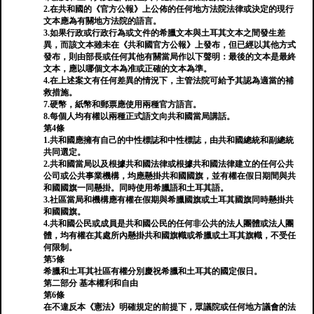
2.在共和國的《官方公報》上公佈的任何地方法院法律或決定的現行
文本應為有關地方法院的語言。
3.如果行政或行政行為或文件的希臘文本與土耳其文本之間發生差
異，而該文本雖未在《共和國官方公報》上發布，但已經以其他方式
發布，則由部長或任何其他有關當局作以下聲明：最後的文本是最終
文本，應以哪個文本為准或正確的文本為準。
4.在上述案文有任何差異的情況下，主管法院可給予其認為適當的補
救措施。
7.硬幣，紙幣和郵票應使用兩種官方語言。
8.每個人均有權以兩種正式語文向共和國當局講話。
第4條
1.共和國應擁有自己的中性標誌和中性標誌，由共和國總統和副總統
共同選定。
2.共和國當局以及根據共和國法律或根據共和國法律建立的任何公共
公司或公共事業機構，均應懸掛共和國國旗，並有權在假日期間與共
和國國旗一同懸掛。同時使用希臘語和土耳其語。
3.社區當局和機構應有權在假期與希臘國旗或土耳其國旗同時懸掛共
和國國旗。
4.共和國公民或成員是共和國公民的任何非公共的法人團體或法人團
體，均有權在其處所內懸掛共和國旗幟或希臘或土耳其旗幟，不受任
何限制。
第5條
希臘和土耳其社區有權分別慶祝希臘和土耳其的國定假日。
第二部分 基本權利和自由
第6條
在不違反本《憲法》明確規定的前提下，眾議院或任何地方議會的法