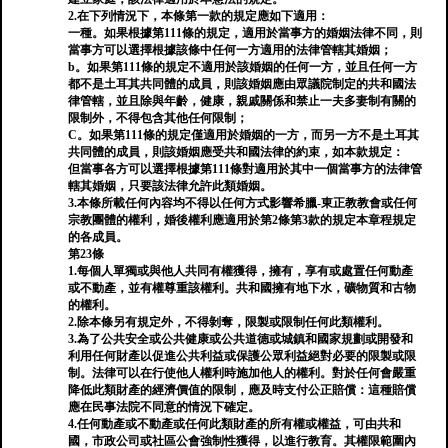
2.在下列情況下，本條第一款的規定應如下適用：
一種。如果根據第111條的規定，適用於當事方的婚姻法律不同，則
當事方可以選擇根據該條中任何一方適用的法律管轄其婚姻；
b。如果第111條的規定不適用於該婚姻的任何一方，並且任何一方
都不是土耳其共同體的成員，則該婚姻應由眾議院制定的共和國法
律管轄，並且除與年齡，健康，親戚關係和禁止一夫多妻制有關的
限制外，不得包含其他任何限制；
C。如果第111條的規定僅適用於婚姻的一方，而另一方不是土耳其
共同體的成員，則該婚姻應受共和國法律的約束，如本款規定：
但當事各方可以選擇根據第111條對適用於其中一個當事方的法律管
轄其婚姻，只要該法律允許此類婚姻。
3.本條所載任何內容均不得以任何方式影響希臘-東正教教會或任何
宗教團體的權利，婚後權利應適用於第2條第3款的規定本章程規定
的各成員。
第23條
1.每個人單獨或與他人共同有權獲得，擁有，享有或處置任何動產
或不動產，並有權尊重該權利。共和國擁有地下水，礦物質和古物
的權利。
2.除本條另有規定外，不得剝奪，限製或限制任何此類權利。
3.為了公共安全或公共健康或公共道德或城鎮和國家規劃或開發和
利用任何財產以促進公共利益或保護公眾利益絕對必要的限製或限
制。法律可以在行使他人權利時施加他人的權利。對於任何會嚴重
降低此類財產的經濟價值的限制，應及時支付公正賠償：這種賠償
應在民事法院不同意的情況下確定。
4.任何動產或不動產或任何此類財產的所有權或權益，可由共和
國，市政公司或社區公會強制性獲得，以進行教育。其權限範圍內