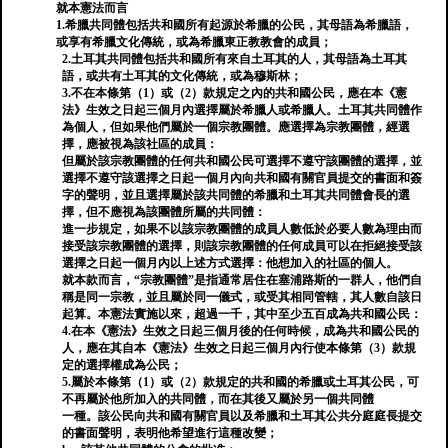
就本憲法而言
1.希臘共同體包括共和國所有起源於希臘的公民，其母語為希臘語，
或享有希臘文化傳統，或為希臘東正教教會的成員；
2.土耳其共同體包括共和國所有來自土耳其的人，其母語為土耳其
語，或共有土耳其的文化傳統，或為穆斯林；
3.不在本條第（1）或（2）款規定之內的共和國公民，應在本《憲
法》生效之日起三個月內選擇屬於希臘人或希臘人。土耳其共同體作
為個人，但如果他們屬於一個宗教團體。應選擇為宗教團體，經選
擇，應被視為該社區的成員：
但屬於該宗教團體的任何共和國公民可選擇不遵守該團體的選擇，並
選擇不遵守該選擇之日起一個月內向共和國有關官員提交的書面和簽
字的聲明，並且選擇屬於該共同體的希臘和土耳其共同體會長的選
擇，但不應視為該團體所屬的共同體：
進一步規定，如果不以該宗教團體的成員人數低於必要人數為理由而
接受該宗教團體的選擇，則該宗教團體的任何成員可以在拒絕接受該
選擇之日起一個月內以上述方式選擇：他想加入的社區的個人。
就本款而言，“宗教團體”是指通常居住在塞浦路斯的一群人，他們自
稱是同一宗教，並且屬於同一儀式，或受其相同管轄，其人數自該日
起算。本憲法實施以來，超過一千，其中至少五百成為共和國公民：
4.在本《憲法》生效之日起三個月後的任何時候，成為共和國公民的
人，應在其自本《憲法》生效之日起三個月內行使本條第（3）款規
定的選擇權成為公民；
5.屬於本條第（1）或（2）款規定的共和國的希臘或土耳其公民，可
不再屬於他所加入的共同體，而在其後又屬於另一個共同體
一種。該公民向共和國有關官員以及希臘和土耳其公共分庭庭長提交
的書面聲明，表明他希望進行這種改變；