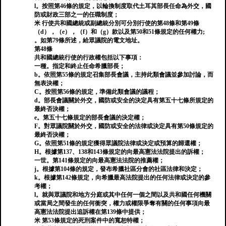
l。按照第46條的規定，以輪換制度取代土耳其部長任命為外交，國
防或財政三部之一的任職制度；
米 行使共和國總統或副總統分別可分別行使的第48條和第49條
（d），（e），（f）和（g）款以及第50和51條規定的任何權力;
。如第79條所述，給眾議院的電文地址。
第48條
共和國總統行使的行政權包括以下事項：
一種。指定和終止任命希臘部長；
b。依照第55條的規定召集部長會議，主持此類會議並參加討論，而
無表決權；
C。按照第56條的規定，準備此類會議的議程；
d。部長會議關於外交，國防或安全的決定具有第五十七條所規定的
最終否決權；
e。第五十七條規定的部長會議的決定權；
F。對眾議院關於外交，國防或安全的法律或決定具有第50條規定的
最終否決權；
G。依照第51條的規定獲得眾議院法律或決定或預算的歸還權；
H。根據第137、138和143條規定的向最高憲法法院提出的訴權；
一世。第141條規定的向最高憲法法院的推薦權；
j。根據第104條的規定，發布希臘社區分會的社區法律和決定；
k。根據第142條規定，向希臘最高法院提出的任何法律或決定的參
考權；
l。就與眾議院和地方分庭或其中任何一個之間以及共和國任何機關
或當局之間發生的任何衝突，權力或權限爭奪有關的任何事項向最
高憲法法院提出追訴權在第139條中提供；
米 第53條規定的死刑案件中的寬恕特權；