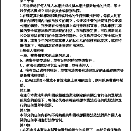
第三十條
1.不得拒絕任何人進入本憲法或根據本憲法指派給他的法院。禁止
以任何名義成立司法委員會或特別法院。
2.在確定其公民權利和義務或對他的任何刑事指控時，每個人均有
權在合理時間內由依法設立的獨立，公正和主管的法院進行公正和
公開的聽證。判決應在公開會議上進行推理和宣布，但為維護共和
國的安全或憲法秩序或法院的利益，在法院決定後，可以將新聞界
和公眾排除在審判的全部或任何部分。公共秩序或公共安全或公共
道德，或青少年的利益或當事人的私生活的保護有此要求，或在特
殊情況下，法院認為宣傳會損害司法利益。
3.每個人都有權-
一種。被告知要求他出庭的原因；
b。將案件提交法院，並有足夠的時間準備案件；
C。依法引誘或促使其出示證據，並檢查證人；
d。擁有自己選擇的律師，並在司法需要和法律規定的正義範圍內提
供免費法律援助；
e。如果口譯員不懂或不會說法庭上使用的語言，則可以免費獲得幫
助。
第31條
在遵守本憲法和共和國或根據該憲法制定的有關公會的任何選舉法
的規定的前提下，每個公民都有權在根據本憲法或任何此類法律進
行的任何選舉中投票。
第32條
本部分的任何內容均不得妨礙共和國根據國際法依法對與外國人有
關的任何事項進行法律管制。
第33條
1.在不違反本憲法有關緊急狀態的規定的前提下，本部分所保障的