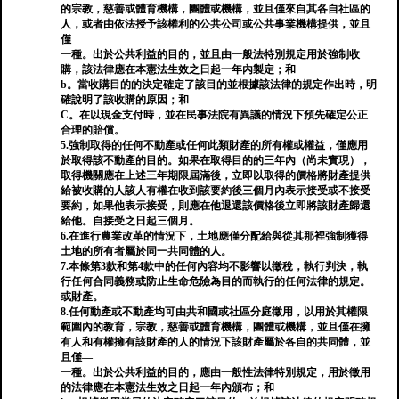
的宗教，慈善或體育機構，團體或機構，並且僅來自其各自社區的
人，或者由依法授予該權利的公共公司或公共事業機構提供，並且
僅
一種。出於公共利益的目的，並且由一般法特別規定用於強制收
購，該法律應在本憲法生效之日起一年內製定；和
b。當收購目的的決定確定了該目的並根據該法律的規定作出時，明
確說明了該收購的原因；和
C。在以現金支付時，並在民事法院有異議的情況下預先確定公正
合理的賠償。
5.強制取得的任何不動產或任何此類財產的所有權或權益，僅應用
於取得該不動產的目的。如果在取得目的的三年內（尚未實現），
取得機關應在上述三年期限屆滿後，立即以取得的價格將財產提供
給被收購的人該人有權在收到該要約後三個月內表示接受或不接受
要約，如果他表示接受，則應在他退還該價格後立即將該財產歸還
給他。自接受之日起三個月。
6.在進行農業改革的情況下，土地應僅分配給與從其那裡強制獲得
土地的所有者屬於同一共同體的人。
7.本條第3款和第4款中的任何內容均不影響以徵稅，執行判決，執
行任何合同義務或防止生命危險為目的而執行的任何法律的規定。
或財產。
8.任何動產或不動產均可由共和國或社區分庭徵用，以用於其權限
範圍內的教育，宗教，慈善或體育機構，團體或機構，並且僅在擁
有人和有權擁有該財產的人的情況下該財產屬於各自的共同體，並
且僅—
一種。出於公共利益的目的，應由一般性法律特別規定，用於徵用
的法律應在本憲法生效之日起一年內頒布；和