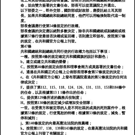
名土耳其部長組成的部長會議。部長分別由共和國總統和副總統任
命，並由雙方簽署的文書任命。部長可以從眾議院之外選出。
以下部委之一，即外交部，國防部或財政部，應委託給土耳其部
長。如果共和國總統和副總統同意，他們可以用輪換制取代這一制
度。
部長會議應行使第54條規定的行政權。
部長會議的決定應以絕對多數決定，除非共和國總統或副總統或根
據第57條行使最後否決權或返回權，否則應立即頒布。按照第57條
的規定，在共和國官方公報上刊登。
第47條
共和國總統和副總統共同行使的行政權力包括以下事項：
一種。按照第4條的規定確定共和國國旗的設計和顏色；
b。建立或建立共和國的榮譽；
C。按照第46條的規定由部長和理事會兩方成員簽署的文書任命；
d。通過在共和國正式公報上公佈部長理事會第57條規定的決定；
e。在《共和國官方公報》上發布眾議院通過的第52條規定的任何法
律或決定；
F。提供了第112、115、118、124、126、131、133、153和184條中
的任命，以及根據第13 1 1條作出的任命；
G。提供第129條所述的義務兵役制度；
H。按照第130條的規定減少或增加安全部隊；
一世。在受害方和被定罪的人是不同社區的成員的死刑案件中，根
據第53條的規定，行使寬恕的特權；根據第53條的規定，減免，暫
停和減刑；
j。第140條規定的向最高憲法法院的推薦權；
k。按照第137、138、139和143條的規定，在最高憲法法院的共和國
官方公報上刊登了有關規定；