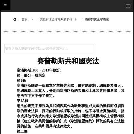
首頁
憲標對比全球法規資料庫
憲標對比全球憲法
賽普勒斯共和國憲法
塞浦路斯1960（2013年修訂）
第一部分一般規定
第1條
塞浦路斯國是一個獨立的主權共和國，擁有總統制，總統是希臘人，
副總統是土耳其人，分別由塞浦路斯的希臘和土耳其共同體選出，其
憲法在下文中作了規定。
第1A條
憲法的規定不應視為共和國因其作為歐洲聯盟成員國的義務而必須採
取的廢止法律，採取的行動或採取的措施，也不得阻止實施細則，指
令或其他行為或約束力歐洲聯盟或歐洲共同體或其機構或主管機構根
據《建立歐洲共同體的條約》或《歐洲聯盟條約》採取的具有立法性
質的措施，在共和國具有法律效力。
第二條