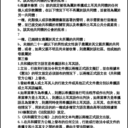
b。該其他共同體的公會的批准；
6.根據本條第（3）款的規定被視為屬於希臘或土耳其共同體的任何
個人或宗教團體，在以下情況下可不再屬於該共同體，並被視為屬於
另一共同體：
一種。此類個人或宗教團體書面簽署的聲明，表示需要進行這種改
變，並已提交給共和國的有關官員以及希臘和土耳其公共分庭庭長；
b。該其他共同體的公會的批准；
7
一種。已婚婦女應屬於其丈夫所屬的共同體；
b。未婚的二十一歲以下的男性或女性孩子應屬於其父親所屬的共同
體，或者，如果父親不明且尚未被收養，則應屬於該社區。他或她的
母親屬於
第三條
1.共和國的官方語言是希臘語和土耳其語。
2.立法，行政和行政法令和文件應以兩種正式語文擬訂，並在根據本
《憲法》的明文規定必須頒布的情況下，以兩種正式語文在《共和國
官方公報》上發布。
3.發給希臘人或土耳其人的行政文件或其他正式文件應分別以希臘語
或土耳其語編寫。
4.如果當事方為希臘人，則應以希臘語進行司法程序或作出判決，如
果當事方是土耳其人，則應以土耳其語作出判決，如果當事方是希臘
語且為當事方，則應同時使用希臘語和土耳其語。土耳其。在所有其
他情況下，用於此目的的一種或多種官方語言應由高等法院根據第
163條製定的《法院規則》規定。
5.《共和國官方公報》上的任何文本均應以兩種正式語文出版。
6. 1.在共和國官方公報上發布的任何立法，行政或行政法令或文件的
希臘文和土耳其文之間的差異，應由主管法院解決。