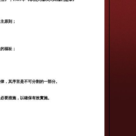
民主原則；
；
人的福祉；
法律，其序言是不可分割的一部分。
切必要措施，以確保有效實施。