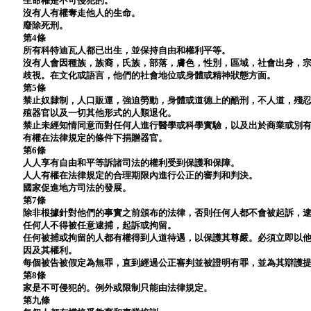
生命權是不可侵犯的。
沒有人有權奪走他人的生命。
廢除死刑。
第4條
所有科特迪瓦人都已出生，並保持自由和權利平等。
沒有人會因種族，族裔，氏族，部落，膚色，性別，區域，社會出身，
歧視。在文化或語言，他們的社會地位或身體或精神狀態方面。
第5條
禁止奴隸制，人口販運，強迫勞動，身體或道德上的酷刑，不人道，殘
殖器官以及一切其他形式的人類退化。
禁止未經知情同意而對任何人進行醫學或科學實驗，以及出於商業或別
有權在法律規定的條件下捐贈器官。
第6條
人人享有自由和平等訴諸司法的權利受到保護和保障。
人人有權在法律規定的合理期限內進行公正的審判和判決。
國家促進地方司法的發展。
第7條
除非根據針對他們的事實之前頒布的法律，否則任何人都不會被起訴，
任何人不得被任意逮捕，起訴或拘留。
任何被捕或拘留的人都有權得到人道待遇，以保護其尊嚴。必須立即以
因及其權利。
每個被告被假定為無罪，直到經過公正審判並被證明有罪，並為其辯護
第8條
家是不可侵犯的。例外或限制只能由法律規定。
第九條