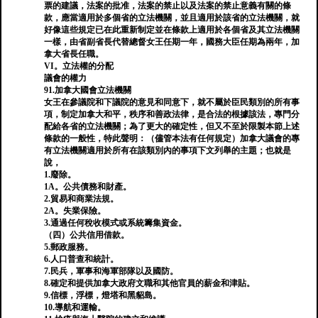
票的建議，法案的批准，法案的禁止以及法案的禁止意義有關的條
款，應當適用於多個省的立法機關，並且適用於該省的立法機關，就
好像這些規定已在此重新制定並在條款上適用於各個省及其立法機關
一樣，由省副省長代替總督女王任期一年，國務大臣任期為兩年，加
拿大省長任職。
VI。立法權的分配
議會的權力
91.加拿大國會立法機關
女王在參議院和下議院的意見和同意下，就不屬於臣民類別的所有事
項，制定加拿大和平，秩序和善政法律，是合法的根據該法，專門分
配給各省的立法機關；為了更大的確定性，但又不至於限製本節上述
條款的一般性，特此聲明：（儘管本法有任何規定）加拿大議會的專
有立法機關適用於所有在該類別內的事項下文列舉的主題；也就是
說，
1.廢除。
1A。公共債務和財產。
2.貿易和商業法規。
2A。失業保險。
3.通過任何稅收模式或系統籌集資金。
（四）公共信用借款。
5.郵政服務。
6.人口普查和統計。
7.民兵，軍事和海軍部隊以及國防。
8.確定和提供加拿大政府文職和其他官員的薪金和津貼。
9.信標，浮標，燈塔和黑貂島。
10.導航和運輸。