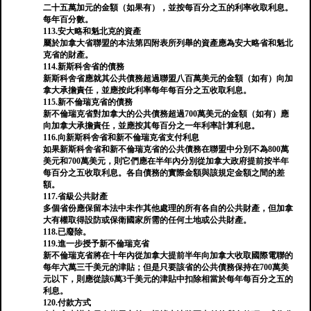
二十五萬加元的金額（如果有），並按每百分之五的利率收取利息。
每年百分數。
113.安大略和魁北克的資產
屬於加拿大省聯盟的本法第四附表所列舉的資產應為安大略省和魁北
克省的財產。
114.新斯科舍省的債務
新斯科舍省應就其公共債務超過聯盟八百萬美元的金額（如有）向加
拿大承擔責任，並應按此利率每年每百分之五收取利息。
115.新不倫瑞克省的債務
新不倫瑞克省對加拿大的公共債務超過700萬美元的金額（如有）應
向加拿大承擔責任，並應按其每百分之一年利率計算利息。
116.向新斯科舍省和新不倫瑞克省支付利息
如果新斯科舍省和新不倫瑞克省的公共債務在聯盟中分別不為800萬
美元和700萬美元，則它們應在半年內分別從加拿大政府提前按半年
每百分之五收取利息。各自債務的實際金額與該規定金額之間的差
額。
117.省級公共財產
多個省份應保留本法中未作其他處理的所有各自的公共財產，但加拿
大有權取得設防或保衛國家所需的任何土地或公共財產。
118.已廢除。
119.進一步授予新不倫瑞克省
新不倫瑞克省將在十年內從加拿大提前半年向加拿大收取國際電聯的
每年六萬三千美元的津貼；但是只要該省的公共債務保持在700萬美
元以下，則應從該6萬3千美元的津貼中扣除相當於每年每百分之五的
利息。
120.付款方式