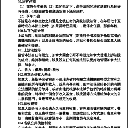
99.法官任期
（1）在符合本條第（2）款的規定下，高等法院的法官應在行為良好
時任職，但應由總督在參議院和下議院致辭。
（2）享年75歲
不論是在本條生效之前還是之後任命的高級法院法官，在年屆七十五
歲時或在本節生效時（如果當時已屆滿），應停止任職。那個年齡。
100.法官的薪金等
上級法院，地區法院和縣級法院法官（新斯科舍省和新不倫瑞克省的
遺囑法院除外）以及金鐘法院的薪金，津貼和養卹金薪金由加拿大議
會確定和提供。
101.上訴法院等
儘管本法有任何規定，加拿大國會仍可不時規定加拿大普通上訴法院
的組成，維持和組織，以及設立任何其他法院以更好地管理加拿大法
律。加拿大。
八。收入；債務; 資產; 稅收
102.設立合併收入基金
加拿大，新斯科舍省和新不倫瑞克省的有關立法機關在聯盟之前和之
後擁有的所有職責和收入，並具有專有權，但本法保留給各州的有關
立法機關的部分除外，或者由他們根據本法賦予他們的特殊權力所籌
集的資金，將構成一個合併收入基金，以按禮節方式撥給加拿大的公
共服務部門，並應遵守本法規定的收費。
103.催收費等
加拿大綜合收入基金應永久收取與收集，管理和收據有關的成本，費
用和支出，並且應構成第一筆費用，並應按照以下方式進行審查和審
核：由總督會同行政會議命令，直到國會另有規定為止。
104.省級公共債務利息