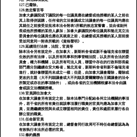
127.已廢除。
128.效忠誓言等
加拿大參議院或下議院的每一位議員應在總督或他授權的某人之前在
其上取得併認購，任何省的立法會議或立法議會的每一位議員均應在
其就任之前接受並批准本法令附表5所載的效忠宣誓書，並由省副州
長或他所授權的某些人參加；加拿大參議院的每位議員和魁北克立法
委員會的每位議員也應在其就座之前，在總督或其授權的某人面前接
受並同意同一附表所載的《資格聲明》 。
129.延續現行法律，法院，官員等
除本法令另有規定外，在加拿大，新斯科舍省或新不倫瑞克省在聯盟
生效的所有法律，以及所有民事和刑事管轄法院，以及所有合法的委
員會，權力和機關，以及所有司法人員，聯盟中存在的行政和部長級
部門應分別繼續在安大略省，魁北克省，新斯科舍省和新不倫瑞克省
進行，就好像聯盟尚未成立一樣；但是，由加拿大議會廢除，廢除或
更改的主題（大不列顛議會或大不列顛及愛爾蘭聯合王國議會的法令
所製定或存在的事項除外） ，或由各省的立法機關根據本法令由議
會或該立法機關授權。
130.官員調往加拿大
在加拿大議會另有規定之前，除本法專門分配給各州立法機關的事項
外，若干省的所有有責任就該事項履行職責的官員均應為加拿大官
員，並應繼續按照與未成立聯盟相同的責任，責任和處罰來履行各自
辦公室的職責。
131.任命新官員
在加拿大議會另有規定之前，總督會同行政局可不時任命總督認為為
有效執行本法所必需的官員。
132.條約義務