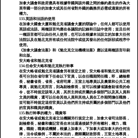
加拿大議會和政府應具有根據帝國與該外國之間的條約產生的作為大
英帝國一部分的加拿大或其任何省對外國的義務所必需或適當的所有
權力。
133.英語和法語的使用
在加拿大國會大廈和魁北克省議會大廈的辯論中，任何人都可以使用
英語或法語。兩種語言均應在各議院的記錄和日誌中使用；並且任何
一種語言都可以由任何人使用，也可以在根據本法設立的加拿大任何
法院以及在魁北克所有或任何法院中或從其發出的任何訴狀或程序中
使用。
《加拿大議會法案》和《魁北克立法機構法案》應以這兩種語言印刷
和出版。
安大略省和魁北克省
134.任命安大略和魁北克執行幹事
在安大略省或魁北克省議會另有規定之前，安大略省和魁北克省副州
長可分別在省印章下任命以下官員，以在任職期間任職，即，總檢察
長，秘書省長，省長，省府司庫，王室土地專員以及農業和公共工程
專員，就魁北克而言，則為副檢察長，並可以根據省議會副省長的命
令，從不時規定該等人員，其所主持或所屬的多個部門以及其人員和
文員的職責，還可以任命其他人員和其他人員在工作期間擔任職務，
並可能不時規定這些官員以及他們所主持或所屬的多個部門以及他們
的官員和職員的職責。
135.執行幹事的權力，職責等
在安大略省或魁北克省立法機關另行規定之前，加拿大省司法部長，
副檢察長，秘書和書記官長在本法通過後賦予所有權利，權力，職
責，職能，職責或機關，根據上加拿大，下加拿大或加拿大的任何法
律，法令或條例，不屬於本法的，應歸屬財政部長，王室土地專員，