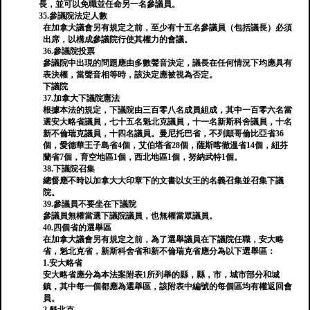
長，並可以免職並任命另一名參議員。
35.參議院法定人數
在加拿大議會另有規定之前，至少有十五名參議員（包括議長）必須
出席，以構成參議院行使其權力的會議。
36.參議院投票
參議院中出現的問題應由多數聲音決定，議長在任何情況下均應具有
表決權，當聲音相等時，該決定應被視為否定。
下議院
37.加拿大下議院憲法
根據本法的規定，下議院由三百零八名成員組成，其中一百零六名當
選安大略省議員，七十五名魁北克議員，十一名新斯科舍議員，十名
新不倫瑞克議員，十四名議員。曼尼托巴省，不列顛哥倫比亞省36
個，愛德華王子島省4個，艾伯塔省28個，薩斯喀徹溫省14個，紐芬
蘭省7個，育空地區1個，西北地區1個，努納武特1個。
38.下議院召集
總督應不時以加拿大大印章下的文書以女王的名義召集並召集下議
院。
39.參議員不要坐在下議院
參議員無權當選下議院議員，也無權當眾議員。
40.四個省的選舉區
在加拿大議會另有規定之前，為了選舉議員在下議院任職，安大略
省，魁北克省，新斯科舍省和新不倫瑞克省應分為以下選舉區：
1.安大略省
安大略省應分為本法案附表1所列舉的縣，縣，市，城市部分和城
鎮，其中每一個都應為選舉區，該附表中編號的每個區均有權返回會
員。