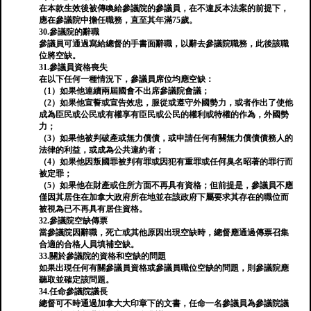
在本款生效後​​被傳喚給參議院的參議員，在不違反本法案的前提下，
應在參議院中擔任職務，直至其年滿75歲。
30.參議院的辭職
參議員可通過寫給總督的手書面辭職，以辭去參議院職務，此後該職
位將空缺。
31.參議員資格喪失
在以下任何一種情況下，參議員席位均應空缺：
（1）如果他連續兩屆國會不出席參議院會議；
（2）如果他宣誓或宣告效忠，服從或遵守外國勢力，或者作出了使他
成為臣民或公民或有權享有臣民或公民的權利或特權的作為，外國勢
力；
（3）如果他被判破產或無力償債，或申請任何有關無力償債債務人的
法律的利益，或成為公共違約者；
（4）如果他因叛國罪被判有罪或因犯有重罪或任何臭名昭著的罪行而
被定罪；
（5）如果他在財產或住所方面不再具有資格；但前提是，參議員不應
僅因其居住在加拿大政府所在地並在該政府下屬要求其存在的職位而
被視為已不再具有居住資格。
32.參議院空缺傳票
當參議院因辭職，死亡或其他原因出現空缺時，總督應通過傳票召集
合適的合格人員填補空缺。
33.關於參議院的資格和空缺的問題
如果出現任何有關參議員資格或參議員職位空缺的問題，則參議院應
聽取並確定該問題。
34.任命參議院議長
總督可不時通過加拿大大印章下的文書，任命一名參議員為參議院議