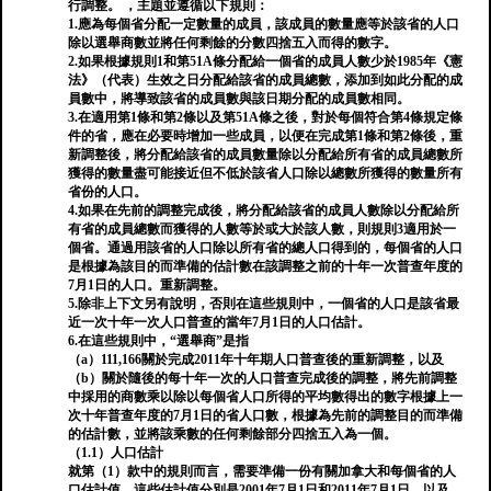
行調整。 ，主題並遵循以下規則：
1.應為每個省分配一定數量的成員，該成員的數量應等於該省的人口
除以選舉商數並將任何剩餘的分數四捨五入而得的數字。
2.如果根據規則1和第51A條分配給一個省的成員人數少於1985年《憲
法》（代表）生效之日分配給該省的成員總數，添加到如此分配的成
員數中，將導致該省的成員數與該日期分配的成員數相同。
3.在適用第1條和第2條以及第51A條之後，對於每個符合第4條規定條
件的省，應在必要時增加一些成員，以便在完成第1條和第2條後，重
新調整後，將分配給該省的成員數量除以分配給所有省的成員總數所
獲得的數量盡可能接近但不低於該省人口除以總數所獲得的數量所有
省份的人口。
4.如果在先前的調整完成後，將分配給該省的成員人數除以分配給所
有省的成員總數而獲得的人數等於或大於該人數，則規則3適用於一
個省。通過用該省的人口除以所有省的總人口得到的，每個省的人口
是根據為該目的而準備的估計數在該調整之前的十年一次普查年度的
7月1日的人口。重新調整。
5.除非上下文另有說明，否則在這些規則中，一個省的人口是該省最
近一次十年一次人口普查的當年7月1日的人口估計。
6.在這些規則中，“選舉商”是指
（a）111,166關於完成2011年十年期人口普查後的重新調整，以及
（b）關於隨後的每十年一次的人口普查完成後的調整，將先前調整
中採用的商數乘以除以每個省人口所得的平均數得出的數字根據上一
次十年普查年度的7月1日的省人口數，根據為先前的調整目的而準備
的估計數，並將該乘數的任何剩餘部分四捨五入為一個。
（1.1）人口估計
就第（1）款中的規則而言，需要準備一份有關加拿大和每個省的人
口估計值，這些估計值分別是2001年7月1日和2011年7月1日，以及