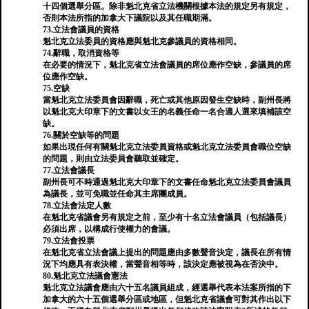
十四個選舉分區。除非魁北克省立法機關根據本法的規定另有規定，
否則本法所指的加拿大下議院以及其任職期滿。
73.立法會議員的資格
魁北克立法委員的資格應與魁北克參議員的資格相同。
74.辭職，取消資格等
在必要的情況下，魁北克省立法會議員的席位應作空缺，參議員的席
位應作空缺。
75.空缺
當魁北克立法委員會因辭職，死亡或其他原因發生空缺時，副州長將
以魁北克大印章下的文書以女王的名義任命一名合適人選來填補該空
缺。
76.關於空缺等的問題
如果出現任何有關魁北克立法委員資格或魁北克立法委員會職位空缺
的問題，則由立法委員會聽取並確定。
77.立法會議長
副州長可不時通過魁北克大印章下的文書任命魁北克立法委員會議員
為議長，並可免職並任命其主席團成員。
78.立法會法定人數
在魁北克省議會另有規定之前，至少有十名立法會議員（包括議長）
必須出席，以構成行使權力的會議。
79.立法會投票
在魁北克省立法會議上提出的問題應由多數聲音決定，議長在所有情
況下均應具有表決權，當聲音相等時，該決定應被視為在否決中。
80.魁北克立法議會憲法
魁北克立法議會應由六十五名議員組成，經選舉代表本法案所指的下
加拿大的六十五個選舉分區或地區，但魁北克省議會可對其作出以下