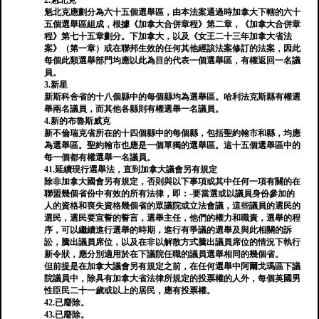
2.魁北克
魁北克應劃分為六十五個選舉區，由本法案通過時加拿大下轄的六十
五個選舉區組成，根據《加拿大合併章程》第二章，《加拿大合併章
程》第七十五章劃分。下加拿大，以及《女王二十三年加拿大省法
案》（第一章）或在聯邦生效的任何其他經該法案修訂的法案，因此
每個此類選舉部門均應以此為目的代表一個選舉區，有權返回一名議
員。
3.新星
新斯科舍省的十八個縣中的每個縣均為選舉區。哈利法克斯縣有權選
舉兩名議員，而其他各縣則有權選舉一名議員。
4.新的布魯斯威克
新不倫瑞克省所在的十四個縣中的每個縣，包括聖約翰市和縣，均應
為選舉區。聖約翰市也應是一個單獨的選舉區。這十五個選舉區中的
每一個都有權選舉一名議員。
41.延續現行選舉法，直到加拿大議會另有規定
除非加拿大國會另有規定，否則與以下事項或其中任何一項有關的在
聯盟幾個省份中有效的所有法律，即：-要當選或以議員身份參加的
人的資格和喪失資格幾個省的眾議院或立法會議，這些議員的選民的
選民，選民要宣誓的誓言，選舉主任，他們的權力和職責，選舉的程
序，可以繼續進行選舉的時期，進行有爭議的選舉及與此相關的訴
訟，騰出議員席位，以及在非以解散方式騰出議員席位的情況下執行
新令狀，應分別適用於在下議院任職的議員選舉相同的幾個省。
但前提是在加拿大議會另有規定之前，在任何選舉中阿爾戈瑪區下議
院議員中，除具有加拿大省法律所規定的投票權的人外，每個英國男
性臣民二十一歲或以上的居民，應有投票權。
42.已廢除。
43.已廢除。