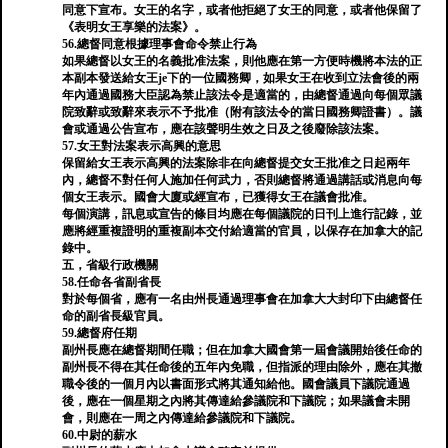
同意下宣布。女王的名字，或者他拒絕了女王的同意，或者他保留了
《表明女王享樂的法案》。
56.總督同意根據理事會命令禁止行為
如果總督以女王的名義批准法案，則他應在第一方便時機將本法的正
本副本發送給女王je下的一位國務卿，如果女王在收到立法會後的兩
年內通過國務大臣認為禁止該法令是適當的，由總督通過向每個眾議
院致辭或致辭來表示不予批准（附有該法令的當日國務卿證書）。議
會或通過公告宣布，應在該聲明生效之日及之後廢除該法案。
57.女王對法案表示高興的意思
保留給女王表示高興的法案除非在向總督提交女王批准之日起兩年
內，總督不對任何人施加任何武力，否則總督將通過講話或消息向每
個女王表示。國會大廈或經宣布，已獲得女王在議會批准。
每個演講，訊息或宣告的條目均應在每個議院的日刊上進行記錄，並
應將經重複證明的重複副本交付給適當的官員，以保存在加拿大的記
錄中。
五，省級行政機關
58.任命各省副省長
對於每個省，應有一名由州長通過理事會在加拿大大封印下由總督任
命的副省長級官員。
59.總督府任期
副州長應在總督期間任職；但在加拿大國會第一屆會議開始後任命的
副州長不得在其任命後的五年內免職，但指派的理由除外，應在其撤
職令後的一個月內以書面形式將其通知給他。國會議員下議院通過
後，應在一個星期之內將其傳達給參議院和下議院；如果議會未開
會，則應在一周之內傳達給參議院和下議院。
60.中尉的薪水