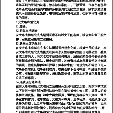
修改：不得向魁北克省副州長提出任何修改該法案附表2所述的任何
選舉區劃的限制的法案，除非該法案的二，三讀通過。代表所有那些
選舉區或地區的議員均獲得多數議員同意的立法會議，除非該立法會
議已向副州長提出致辭，表明該法案已獲得通過，否則不得獲得該法
案的同意。
3.安大略和魁北克
81.廢除。
82.召集立法議會
安大略省和魁北克省副州長應不時以女王的名義，以省大印章下的文
書，召集並召集省立法機關。
83.選舉主席的限制
在安大略省或魁北克省立法機關另行規定之前，根據州長的提名，在
安大略省或魁北克省接受或持有永久性或臨時性的任何辦公室，委員
會或工作的人，向其收取年薪或任何費用，所附的來自任何省份的任
何種類或金額的津貼，酬金或利潤，均無資格成為所屬省份立法會議
的議員，他也無權參加或投票；但本節中的任何規定均不得使任何人
成為各自省執行理事會的成員，或擔任以下任何職務，即總檢察長辦
公室，省秘書和書記官長，州財政部長省，王室土地專員以及農業和
公共工程專員，
84.延續現行選舉法
在安大略省和魁北克省的立法機關分別另行規定之前，與以下事項或
以下任何一項有關的聯邦法律分別在這些省份生效：即，當選人的資
格和取消資格。擔任加拿大國會議員，選民的資格或喪失資格，選民
將宣誓的誓詞，選舉主任，其權力和職責，選舉程序，可繼續進行該
選舉的時期，以及有爭議的選舉和由此引起的訴訟程序的審判，如果
席位因非解散而被騰空，則席位的空缺以及新令的簽發和執行，-應
分別適用於在安大略和魁北克各自的立法議會中任職的議員選舉。