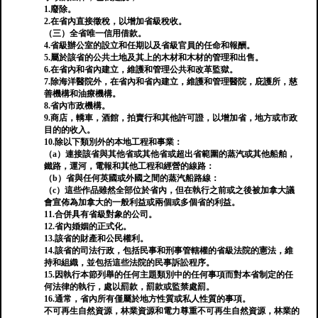
1.廢除。
2.在省內直接徵稅，以增加省級稅收。
（三）全省唯一信用借款。
4.省級辦公室的設立和任期以及省級官員的任命和報酬。
5.屬於該省的公共土地及其上的木材和木材的管理和出售。
6.在省內和省內建立，維護和管理公共和改革監獄。
7.除海洋醫院外，在省內和省內建立，維護和管理醫院，庇護所，慈
善機構和油療機構。
8.省內市政機構。
9.商店，轎車，酒館，拍賣行和其他許可證，以增加省，地方或市政
目的的收入。
10.除以下類別外的本地工程和事業：
（a）連接該省與其他省或其他省或超出省範圍的蒸汽或其他船舶，
鐵路，運河，電報和其他工程和經營的線路：
（b）省與任何英國或外國之間的蒸汽船路線：
（c）這些作品雖然全部位於省內，但在執行之前或之後被加拿大議
會宣佈為加拿大的一般利益或兩個或多個省的利益。
11.合併具有省級對象的公司。
12.省內婚姻的正式化。
13.該省的財產和公民權利。
14.該省的司法行政，包括民事和刑事管轄權的省級法院的憲法，維
持和組織，並包括這些法院的民事訴訟程序。
15.因執行本節列舉的任何主題類別中的任何事項而對本省制定的任
何法律的執行，處以罰款，罰款或監禁處罰。
16.通常，省內所有僅屬於地方性質或私人性質的事項。
不可再生自然資源，林業資源和電力尊重不可再生自然資源，林業的