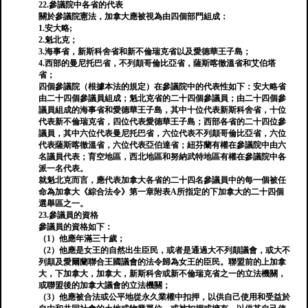
22.參議院中各省的代表
關於參議院憲法，加拿大應被視為由四個部門組成：
1.安大略;
2.魁北克；
3.海事省，新斯科舍省和新不倫瑞克省以及愛德華王子島；
4.西部的曼尼托巴省，不列顛哥倫比亞省，薩斯喀徹溫省和艾伯塔
省；
四個參議院（根據本法的規定）在參議院中的代表性如下：安大略省
由二十四個參議員組成；魁北克省的二十四個參議員；由二十四個參
議員組成的海事省和愛德華王子島，其中十位代表新斯科舍省，十位
代表新不倫瑞克省，四位代表愛德華王子島；西部各省的二十四位參
議員，其中六位代表曼尼托巴省，六位代表不列顛哥倫比亞省，六位
代表薩斯喀徹溫省，六位代表亞伯達省；紐芬蘭有權在參議院中由六
名議員代表；育空地區，西北地區和努納武特地區有權在參議院中各
派一名代表。
就魁北克而言，應代表加拿大各省的二十四名參議員中的每一個被任
命為加拿大《綜合法令》第一章附表A所指定的下加拿大的二十四個
選舉區之一。
23.參議員的資格
參議員的資格如下：
（1）他應年滿三十歲；
（2）他應是女王的自然出生臣民，或者是通過大不列顛議會，或大不
列顛及愛爾蘭聯合王國議會的法令歸為女王的臣民。聯盟前的上加拿
大，下加拿大，加拿大，新斯科舍或新不倫瑞克省之一的立法機關，
或聯盟後的加拿大議會的立法機關；
（3）他應被合法或公平地從永久業權中扣押，以供自己使用和受益於