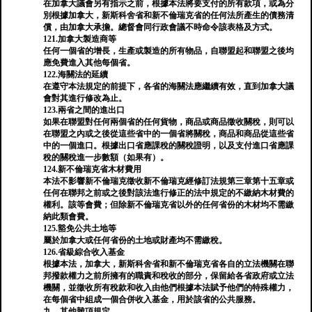
在加拿大議會另有指示之前，根據本法將要支付的所有款項，或為分
別根據加拿大，新斯科舍省和新不倫瑞克省的任何法所產生的債務清
償，由加拿大承擔。總督會同行政會議不時命令該表格及方式。
121.加拿大製造商等
任何一個省的增長，生產或製造的所有物品，自聯盟起和聯盟之後均
應免費進入其他每個省。
122.海關法的延續
在遵守本法規定的前提下，各省的海關法應繼續有效，直到加拿大議
會對其進行修改為止。
123.兩省之間的進出口
如果在聯盟對任何兩個省的任何貨物，商品或商品徵收關稅，則可以
在聯盟之內或之後從這些省中的一個省將關稅，商品和商品從這些省
中的一個進口。根據出口省應課稅的關稅證明，以及支付進口省應課
稅的關稅進一步數額（如果有）。
124.新不倫瑞克省木材費用
本法不影響新不倫瑞克徵收新不倫瑞克經修訂法規第三章第十五章或
任何在聯邦之前或之後對該法進行修正的法中規定的不繳納木材費的
權利。該等會費；但除新不倫瑞克省以外的任何省份的木材均不需繳
納此類會費。
125.豁免公共土地等
屬於加拿大或任何省份的土地或財產均不需繳稅。
126.省級綜合收入基金
根據本法，加拿大，新斯科舍省和新不倫瑞克省各自的立法機關在聯
邦撥款權力之前所擁有的職責和稅收的部分，保留給各省政府或立法
機關，並徵收所有稅款和收入由他們根據本法賦予他們的特殊權力，
在每個省中組成一個合併收入基金，用於該省的公共服務。
九。其他雜項規定