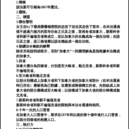
1.簡稱
該法案可引稱為1867年憲法。
2.廢除。
二。聯盟
3.聯合聲明
女王在by下最高榮譽樞密院的忠告下並在其忠告下宣布，在本法通過
後不超過六個月的宣布任命之日及之後，宣佈各省加拿大，新斯科舍
省和新不倫瑞克省將成立，並以加拿大的名義成為一個自治領；在該
日及之後，這三個省應以該名稱組成一個自治領。
4.後續法令條款的解釋
除非另有說明或暗示，否則“加拿大”一詞應理解為是指根據本法構成
的加拿大。
5.四省
加拿大應分為四個省，分別是安大略省，魁北克省，新斯科舍省和新
不倫瑞克省。
6.安大略省和魁北克省
以前分別構成上加拿大省和下加拿大省的加拿大省部分（在本法通過
時已存在）應被視為已割據，並應形成兩個獨立的省。先前組成上加
拿大省的部分應構成安大略省；以前構成下加拿大省的部分將構成魁
北克省。
7.新斯科舍省和新不倫瑞克省
新斯科舍省和新不倫瑞克省的限制與本法令通過時相同。
8.十年一次的人口普查
在加拿大人口普查中，要求在187年和以後的第十個年進行人口普查，
以區分四個省的相應人口。
三，執行力