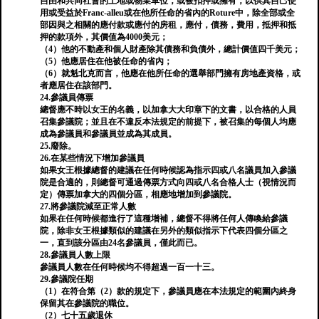
自由和共同社會的土地或物業單位，或被扣押或擁有，以供其自己使
用或受益於Franc-alleu或在他所任命的省內的Roture中，除全部或全
部因與之相關的應付款或應付的房租，應付，債務，費用，抵押和抵
押的款項外，其價值為4000美元；
（4）他的不動產和個人財產除其債務和負債外，總計價值四千美元；
（5）他應居住在他被任命的省內；
（6）就魁北克而言，他應在他所任命的選舉部門擁有房地產資格，或
者應居住在該部門。
24.參議員傳票
總督應不時以女王的名義，以加拿大大印章下的文書，以合格的人員
召集參議院；並且在不違反本法規定的前提下，被召集的每個人均應
成為參議員和參議員並成為其成員。
25.廢除。
26.在某些情況下增加參議員
如果女王根據總督的建議在任何時候認為指示四或八名議員加入參議
院是合適的，則總督可通過傳票方式向四或八名合格人士（視情況而
定）傳票加拿大的四個分區，相應地增加到參議院。
27.將參議院減至正常人數
如果在任何時候都進行了這種增補，總督不得將任何人傳喚給參議
院，除非女王根據類似的建議在另外的類似指示下代表四個分區之
一，直到該分區由24名參議員，僅此而已。
28.參議員人數上限
參議員人數在任何時候均不得超過一百一十三。
29.參議院任期
（1）在符合第（2）款的規定下，參議員應在本法規定的範圍內終身
保留其在參議院的職位。
（2）七十五歲退休