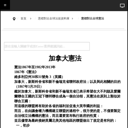
首頁
憲標對比全球法規資料庫
憲標對比全球憲法
加拿大憲法
憲法1867年至1982年2013年
1867年《憲法》
維多利亞州30和31號角 3（英國）
加拿大，新斯科舍省和新不倫瑞克省聯邦政府法；以及與此相關的目的
（1867年3月29日）
鑑於加拿大，新斯科舍省和新不倫瑞克省已表示希望在大不列顛及愛爾
蘭聯合王國的王冠下聯邦聯合成為一個自治領，其憲法在原則上類似於
聯合王國：
而這樣的聯盟將有助於各省的福利並促進大英帝國的利益：
而且，在由議會權力機構建立聯盟的過程中，很方便的是，不僅要製定
自治領立法機構的憲法，而且還要宣布執行政府的性質：
並且儘管為最終接納英屬北美其他地區的聯盟做出了規定是有利的：
一，初步