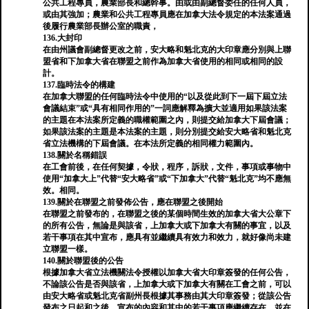
公共工程專員，農業部長和總幹事。由或由副總督委任的任何人員，
或由其強加；農業和公共工程專員應在加拿大法令規定的本法案通過
後履行農業部長辦公室的職責，
136.大封印
在由州議會副總督更改之前，安大略和魁北克的大印章應分別與上聯
盟省和下加拿大省在聯盟之前作為加拿大省使用的相同或相同的設
計。
137.臨時法令的構建
在加拿大聯盟的任何臨時法令中使用的“以及從此到下一屆下屆立法
會議結束”或“具有相同作用的”一詞應解釋為擴大並適用如果該法案
的主題在本法案所定義的職權範圍之內，則提交給加拿大下屆會議；
如果該法案的主題是本法案的主題，則分別提交給安大略省和魁北克
省立法機構的下屆會議。在本法所定義的相同權力範圍內。
138.關於名稱錯誤
在工會前後，在任何契據，令狀，程序，訴狀，文件，事項或事物中
使用“加拿大上”代替“安大略省”或“下加拿大”代替“魁北克”均不應無
效。相同。
139.關於在聯盟之前發佈公告，應在聯盟之後開始
在聯盟之前發布的，在聯盟之後的某個時間生效的加拿大省大公章下
的所有公告，無論是與該省，上加拿大或下加拿大有關的事宜，以及
若干事項在其中宣布，應具有並繼續具有效力和效力，就好像尚未建
立聯盟一樣。
140.關於聯盟後的公告
根據加拿大省立法機關法令授權以加拿大省大印章簽發的任何公告，
不論該公告是否與該省，上加拿大或下加拿大有關在工會之前，可以
由安大略省或魁北克省副州長根據其事務由其大印章簽發；從該公告
發布之日起和之後，宣布的內容和其中的若干事項應繼續存在，並在