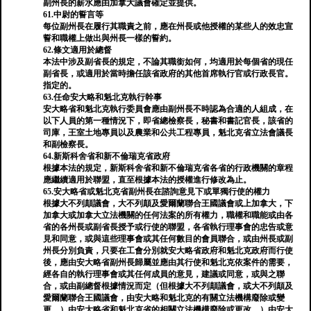
副州長的薪水應由加拿大議會確定並提供。
61.中尉的誓言等
每位副州長在履行其職責之前，應在州長或他授權的某些人的效忠宣
誓和職權上做出與州長一樣的誓約。
62.條文適用於總督
本法中涉及副省長的規定，不論其職銜如何，均適用於每個省的現任
副省長，或適用於當時擔任該省政府的其他首席執行官或行政長官。
指定的。
63.任命安大略和魁北克執行幹事
安大略省和魁北克執行委員會應由副州長不時認為合適的人組成，在
以下人員的第一種情況下，即省總檢察長，秘書和書記官長，該省的
司庫，王室土地專員以及農業和公共工程專員，魁北克省立法會議長
和副檢察長。
64.新斯科舍省和新不倫瑞克省政府
根據本法的規定，新斯科舍省和新不倫瑞克省各省的行政機關的章程
應繼續適用於聯盟，直至根據本法的授權進行修改為止。
65.安大略省或魁北克省副州長在諮詢意見下或單獨行使的權力
根據大不列顛議會，大不列顛及愛爾蘭聯合王國議會或上加拿大，下
加拿大或加拿大立法機關的任何法案的所有權力，職權和職能或由各
省的各州長或副省長授予或行使的聯盟，各省執行理事會的忠告或意
見和同意，或與這些理事會或其任何數目的會員聯合，或由州長或副
州長分別負責，只要在工會分別就安大略省政府和魁北克政府而行使
後，應由安大略省副州長歸屬並應由其行使和魁北克依案件的需要，
經各自的執行理事會或其任何成員的意見，建議或同意，或與之聯
合，或由副總督根據情況而定（但根據大不列顛議會，或大不列顛及
愛爾蘭聯合王國議會，由安大略和魁北克的有關立法機構廢除或變
更。）由安大略省和魁北克省的相關立法機構廢除或更改。）由安大