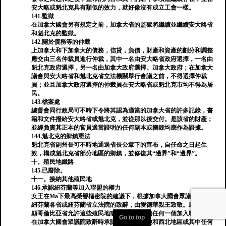
安大略或魁北克具有類似的效力，就好像沒有成立工會一樣。
141.監獄
在加拿大國會另有規定之前，加拿大省的監獄將繼續並繼續安大略省
和魁北克的監獄。
142.關於債務等的仲裁
上加拿大和下加拿大的債務，信貸，負債，財產和資產的劃分和調整
應交由三名仲裁員進行仲裁，其中一名由安大略省政府選擇，一名由
魁北克政府選擇，另一名由加拿大政府選擇。加拿大政府；在加拿大
議會與安大略省和魁北克省立法機關舉行會議之前，不得選擇仲裁
員；並且加拿大政府選擇的仲裁員在安大略省或魁北克市均不得為居
民。
143.檔案處
總督會同行政局可不時下令將其認為適當的加拿大省的許多記錄，書
籍和文件撥給安大略省或魁北克，並從那以後交付。是該省的財產；
並經負責其正本的官員適當證明的任何副本或摘錄均應作為證據。
144.魁北克的鄉鎮憲法
魁北克省副州長可不時地通過省長公章下的宣布，自任命之日起生
效，構成魁北克省部分地區的鄉鎮，並修復其“邊界”和“邊界”。
十。殖民地鐵路
145.已廢除。
十一。接納其他殖民地
146.承認紐芬蘭等加入聯盟的權力
女王在Ma下最高榮譽樞密院的建議下，根據加拿大國會眾議院以及
紐芬蘭各省或紐芬蘭省立法院的致辭，由愛德華親王致敬。島和不列
顛哥倫比亞省允許這些殖民地或省份或其中的任何一個加入聯盟，並
Go to top
在加拿大國會眾議院致辭時承認魯珀特的土地和西北地區或其中任何