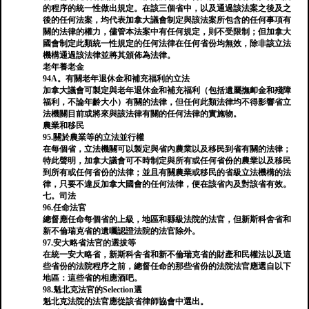
的程序的統一性做出規定。在該三個省中，以及通過該法案之後及之
後的任何法案，均代表加拿大議會制定與該法案所包含的任何事項有
關的法律的權力，儘管本法案中有任何規定，則不受限制；但加拿大
國會制定此類統一性規定的任何法律在任何省份均無效，除非該立法
機構通過該法律並將其頒佈為法律。
老年養老金
94A。有關老年退休金和補充福利的立法
加拿大議會可製定與老年退休金和補充福利（包括遺屬撫卹金和殘障
福利，不論年齡大小）有關的法律，但任何此類法律均不得影響省立
法機關目前或將來與該法律有關的任何法律的實施物。
農業和移民
95.關於農業等的立法並行權
在每個省，立法機關可以製定與省內農業以及移民到省有關的法律；
特此聲明，加拿大議會可不時制定與所有或任何省份的農業以及移民
到所有或任何省份的法律；並且有關農業或移民的省級立法機構的法
律，只要不違反加拿大國會的任何法律，便在該省內及對該省有效。
七。司法
96.任命法官
總督應任命每個省的上級，地區和縣級法院的法官，但新斯科舍省和
新不倫瑞克省的遺囑認證法院的法官除外。
97.安大略省法官的選拔等
在統一安大略省，新斯科舍省和新不倫瑞克省的財產和民權法以及這
些省份的法院程序之前，總督任命的那些省份的法院法官應選自以下
地區：這些省的相應酒吧。
98.魁北克法官的Selection選
魁北克法院的法官應從該省律師協會中選出。