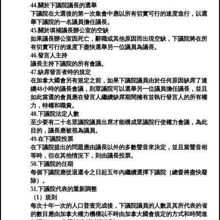
44.關於下議院議長的選舉
下議院在大選後的第一次集會中應以所有切實可行的速度進行，以選
舉下議院的一名議員擔任議長。
45.關於填補議長辦公室的空缺
如果議長辦公室因死亡，辭職或其他原因而出現空缺，下議院將在所
有切實可行的速度下盡快選舉另一位議員為議長。
46.發言人主持
議長主持下議院的所有會議。
47.缺席發言者時的規定
在加拿大國會另有規定之前，如果下議院議員由於任何原因缺席了連
續48小時的議長會議，則眾議院可以選舉另一位議員擔任議長，並且
如此當選的會員應在發言人繼續缺席期間擁有並執行發言人的所有權
力，特權和職責。
48.下議院法定人數
至少要有二十名眾議院議員出席才能構成眾議院行使權力會議，為此
目的，議長應被視為議員。
49.在下議院投票
在下議院提出的問題應由議長以外的多數聲音來決定，並且當聲音相
等時，但在其他情況下，則由議長投票。
50.下議院的任期
每個下議院應從退還令之日起五年內繼續選擇下議院（總督將盡快廢
除）。
51.下議院代表的重新調整
（1）規則
每次十年一次的人口普查完成後，下議院議員的人數及其所代表的省
的數目應由加拿大權力機構以不時由加拿大國會規定的方式和時間進