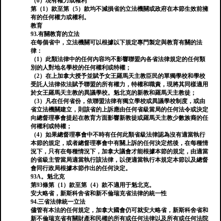
（6）現有權力或權利
第（1）款至第（5）款均不減損省的立法機關或政府在本節生效前擁
有的任何權力或權利。
教育
93.有關教育的立法
在每個省中，立法機關可以根據以下規定專門製定與教育有關的法
律：
（1）此類法律中的任何內容均不影響聯盟內各省法律規定的任何類
別的人對地名學校的任何權利或特權；
（2）在上加拿大授予並賦予女王羅馬天主教臣民的單獨學校和學校
受託人法律依法賦予聯盟的所有權力，特權和職責，現將其同樣適用
於女王羅馬天主教的異議學校。魁北克的新教和羅馬天主教徒；
（3）凡在任何省份，依聯盟法律有獨立學校或異議學校制度，或由
省立法機關建立，則該省的上訴應由任何省級當局的任何法令或決定
向總督理事會提起在教育方面影響新教徒或羅馬天主教少數族裔的任
何權利或特權；
（4）如果總督理事會中不時有任何此類省級法律認為沒有適當執行
本節的規定，或者總督理事會中有關上訴的任何決定然後，在每種情
況下，只有在每種情況下，加拿大議會才能根據本節的規定，由適當
的省級主管當局適當執行該法律，以便適當執行本規定本節以及總督
會同行政局根據本節作出的任何決定。
93A。魁北克
第93條第（1）款至第（4）款不適用于魁北克。
安大略省，新斯科舍省和新不倫瑞克省法律的統一性
94.三省法律統一立法
儘管有本法的任何規定，加拿大國會仍可就安大略省，新斯科舍省和
新不倫瑞克省有關財產和民權的所有或任何法律以及所有或任何法院