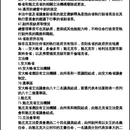
略省和魁北克省的相關立法機構廢除或更改。
66.適用於總督中尉的規定
本法中提及省議會副省長的規定應解釋為是指由省執行副省長並在其
執行委員會的建議下行事的省副省長。
67.副州長缺席等情況
總督理事長可在其缺席，患病或其他無能力時，不時任命行政長官執
行副州長的職務和職能。
68.省政府所在地
除非且直到任何省的執行政府另有指示，否則各省的政府所在地應
為：—安大略省，多倫多市；魁北克市，魁北克市；哈利法克斯市新
斯科舍省；以及弗雷德里克頓市新不倫瑞克省。
立法權
1.安大略省
69.安大略省立法機關
安大略省應設有立法機關，由州長和一眾議院組成，由安大略省議會
制定。
70.選舉區
安大略省立法議會由八十二名議員組成，當選代表本法案附表一所列
的八十二個選舉區。
2.魁北克
71.魁北克省立法機關
魁北克省應設有立法機關，由州長和兩院組成，由魁北克省立法委員
會和魁北克省議會組成。
72.立法會章程
魁北克立法委員會應由二十四名議員組成，由州副州長以女王的名義
任命，由魁北克大公封印的文書任命，一名議員分別代表加拿大的二