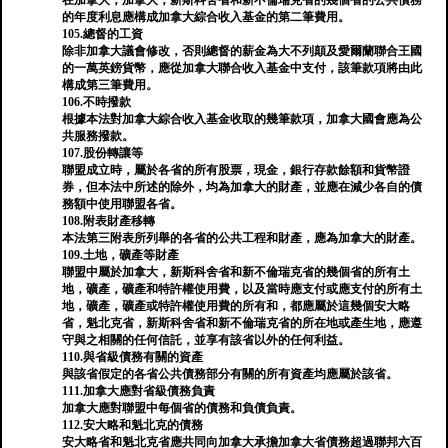
在加拿大，加拿大，新斯科舍省和新不倫瑞克省的幾個省的公共債務
的年度利息應構成加拿大綜合收入基金的第二筆費用。
105.總督的工資
除非加拿大議會修改，否則總督的薪金為大不列顛及愛爾蘭聯合王國
的一萬英鎊貨幣，應從加拿大聯合收入基金中支付，該筆款項將由此
構成第三筆費用。
106.不時撥款
根據本法對加拿大綜合收入基金收取的幾筆款項，加拿大國會應為公
共服務撥款。
107.股份轉讓等
聯盟成立時，屬於各省的所有股票，現金，銀行存款餘額和貨幣證
券，但本法中所述的除外，均為加拿大的財產，並應在減少各自的債
務額中使用聯盟各省。
108.附表財產移轉
本法第三附表所列舉的各省的公共工程和財產，應為加拿大的財產。
109.土地，礦產等財產
聯盟中屬於加拿大，新斯科舍省和新不倫瑞克省的幾個省的所有土
地，礦產，礦產和特許權使用費，以及當時應支付或應支付的所有土
地，礦產，礦產或特許權使用費的所有和，都應屬於這幾個安大略
省，魁北克省，新斯科舍省和新不倫瑞克省的所在地或產生地，應遵
守與之相關的任何信託，並享有該省以外的任何利益。
110.與省級債務有關的資產
與該省假定的各省公共債務部分有關的所有資產均應屬於該省。
111.加拿大應對省級債務負責
加拿大應對聯盟中每個省的債務和負債負責。
112.安大略和魁北克的債務
安大略省和魁北克省應共同向加拿大承擔加拿大省債務超過聯邦六百