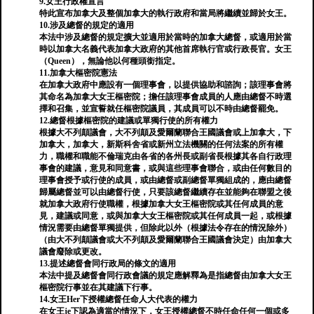
9.女王行政權宣言
特此宣布加拿大及整個加拿大的執行政府和當局將繼續並歸於女王。
10.涉及總督的規定的適用
本法中涉及總督的規定擴大並適用於當時的加拿大總督，或適用於當
時以加拿大名義代表加拿大政府的其他首席執行官或行政長官。女王
（Queen），無論他以何種頭銜指定。
11.加拿大樞密院憲法
在加拿大政府中應設有一個理事會，以提供協助和諮詢；該理事會將
其命名為加拿大女王樞密院；擔任該理事會成員的人應由總督不時選
擇和召集，並宣誓就任樞密院議員，其成員可以不時由總督罷免。
12.總督根據樞密院的建議或單獨行使的所有權力
根據大不列顛議會，大不列顛及愛爾蘭聯合王國議會或上加拿大，下
加拿大，加拿大，新斯科舍省或新州立法機關的任何法案的所有權
力，職權和職能不倫瑞克由各省的各州長或副省長根據其各自行政理
事會的建議，意見和同意書，或與這些理事會聯合，或由任何數目的
理事會授予或行使的成員，或由總督或副總督單獨組成的，應由總督
歸屬總督並可以由總督行使，只要該總督繼續存在並能夠在聯盟之後
就加拿大政府行使職權，根據加拿大女王樞密院或其任何成員的意
見，建議或同意，或與加拿大女王樞密院或其任何成員一起，或根據
情況需要由總督單獨提供，但除此以外（根據法令存在的情況除外）
（由大不列顛議會或大不列顛及愛爾蘭聯合王國議會決定）由加拿大
議會廢除或更改。
13.提述總督會同行政局的條文的適用
本法中提及總督會同行政會議的規定應解釋為是指總督由加拿大女王
樞密院行事並在其建議下行事。
14.女王Her下授權總督任命人大代表的權力
在女王je下認為適當的情況下，女王授權總督不時任命任何一個或多