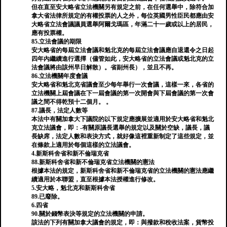
但在直至安大略省立法機關另有規定之前，在任何選舉中，除符合加
拿大省法律所規定的有權投票的人之外，每位英國男性臣民都應由安
大略省立法會議議員選舉阿爾戈瑪區，年滿二十一歲或以上的居民，
應有投票權。
85.立法會議的期限
安大略省的每屆立法會議和魁北克的每屆立法會議應自退還令之日起
四年內繼續進行選擇（儘管如此，安大略省的立法會議或魁北克的立
法會議將由該州早日解散）。省副州長），並且不再。
86.立法機關年度會議
安大略省和魁北克省議會至少每年舉行一次會議，這樣一來，各省的
立法機關上屆會議在下一屆會議的第一次開會與下屆會議的第一次會
議之間不得乾預十二個月。 。
87.議長，法定人數等
本法中有關加拿大下議院的以下規定應擴展並適用於安大略省和魁北
克立法議會，即：-有關原議長選舉的規定以及關於空缺，議長，議
長缺席，法定人數和表決方式，就好像這裡重新制定了這些規定，並
在條款上適用於每個這樣的立法議會。
4.新斯科舍省和新不倫瑞克省
88.新斯科舍省和新不倫瑞克省立法機關的憲法
根據本法的規定，新斯科舍省和新不倫瑞克省的立法機關的憲法應繼
續適用於本聯盟，直至根據本法授權進行修改。
5.安大略，魁北克和新斯科舍省
89.已廢除。
6.四省
90.關於錢幣表決等規定的立法機關的申請。
該法的下列有關加拿大議會的規定，即：與撥款和稅收法案，貨幣投