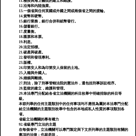
11.檢疫與海上醫院的建立和維護。
12.沿海和內陸漁業。
13.一個省與任何英國或外國之間或兩個省之間的渡輪。
14.貨幣和硬幣。
15.銀行業務，銀行合併和紙幣發行。
16.儲蓄銀行。
17.度量衡。
18.匯票和本票。
19.利息。
20.法定招標。
21.破產與破產。
22.發明和發現專利。
23.版權。
24.印第安人和為印第安人保留的土地。
25.入籍與外國人。
26.婚姻與離婚。
27.刑法，除了刑事管轄法院的憲法外，還包括刑事訴訟程序。
28.監獄的建立，維護和管理。
29.本法專門分配給各省立法機關的科目枚舉中明確排除的科目等
級。
本節列舉的任何主題類別中的任何事項均不應視為屬於本法專門分配
給立法機關的主題類別枚舉中包含的本地或私人性質的事項類別各
省。
省級立法機關的專有權力
92.省級專門立法的主題
在每個省中，立法機關可以專門製定與下文所列舉的主題類別有關的
事項的法律；也就是說，