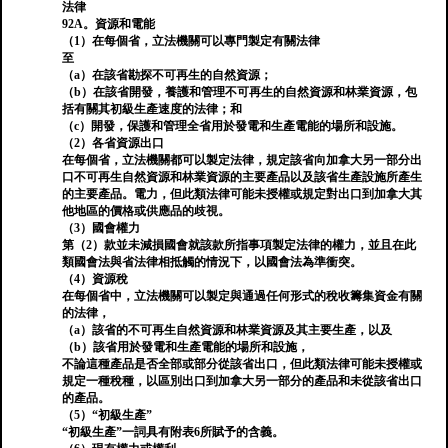
法律
92A。資源和電能
（1）在每個省，立法機關可以專門製定有關法律
至
（a）在該省勘探不可再生的自然資源；
（b）在該省開發，養護和管理不可再生的自然資源和林業資源，包
括有關其初級生產速度的法律；和
（c）開發，保護和管理全省用於發電和生產電能的場所和設施。
（2）各省資源出口
在每個省，立法機關都可以製定法律，規定該省向加拿大另一部分出
口不可再生自然資源和林業資源的主要產品以及該省生產設施所產生
的主要產品。電力，但此類法律可能未授權或規定對出口到加拿大其
他地區的價格或供應品的歧視。
（3）國會權力
第（2）款並未減損國會就該款所指事項製定法律的權力，並且在此
類國會法與省法律相抵觸的情況下，以國會法為準衝突。
（4）資源稅
在每個省中，立法機關可以製定與通過任何形式的稅收籌集資金有關
的法律，
（a）該省的不可再生自然資源和林業資源及其主要生產，以及
（b）該省用於發電和生產電能的場所和設施，
不論這種產品是否全部或部分從該省出口，但此類法律可能未授權或
規定一種稅種，以區別出口到加拿大另一部分的產品和未從該省出口
的產品。
（5）“初級生產”
“初級生產”一詞具有附表6所賦予的含義。