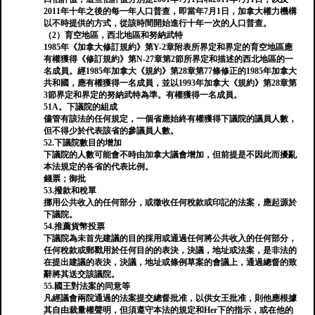
2011年十年之後的每一年人口普查，即當年7月1日，加拿大權力機構
以不時提供的方式，從該時間開始進行十年一次的人口普查。
（2）育空地區，西北地區和努納武特
1985年《加拿大修訂規約》第Y-2章附表所界定和界定的育空地區應
有權獲得《修訂規約》第N-27章第2節所界定和描述的西北地區的一
名成員。經1985年加拿大《規約》第28章第77條修正的1985年加拿大
共和國，應有權獲得一名成員，並以1993年加拿大《規約》第28章第
3節界定和界定的努納武特為準。有權獲得一名成員。
51A。下議院的組成
儘管有該法的任何規定，一個省應始終有權獲得下議院的議員人數，
但不得少於代表該省的參議員人數。
52.下議院數目的增加
下議院的人數可能會不時由加拿大議會增加，但前提是不因此而擾亂
本法規定的各省的代表比例。
錢票；御批
53.撥款和稅單
挪用公共收入的任何部分，或徵收任何稅款或印記的法案，應起源於
下議院。
54.推薦貨幣投票
下議院為未首先建議的目的採用或通過任何將公共收入的任何部分，
任何稅款或郵戳用於任何目的的表決，決議，地址或法案，是非法的
在提出建議的表決，決議，地址或條例草案的會議上，通過總督的致
辭將其送交該議院。
55.國王對法案的同意等
凡經議會兩院通過的法案提交總督批准，以供女王批准，則他應根據
其自由裁量權聲明，但須遵守本法的規定和Her下的指示，或在他的