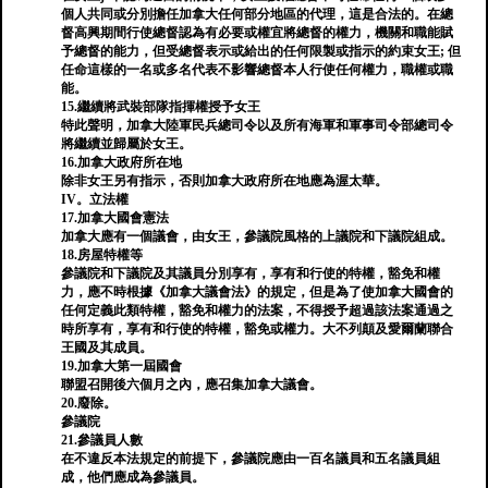
個人共同或分別擔任加拿大任何部分地區的代理，這是合法的。在總
督高興期間行使總督認為有必要或權宜將總督的權力，機關和職能賦
予總督的能力，但受總督表示或給出的任何限製或指示的約束女王; 但
任命這樣的一名或多名代表不影響總督本人行使任何權力，職權或職
能。
15.繼續將武裝部隊指揮權授予女王
特此聲明，加拿大陸軍民兵總司令以及所有海軍和軍事司令部總司令
將繼續並歸屬於女王。
16.加拿大政府所在地
除非女王另有指示，否則加拿大政府所在地應為渥太華。
IV。立法權
17.加拿大國會憲法
加拿大應有一個議會，由女王，參議院風格的上議院和下議院組成。
18.房屋特權等
參議院和下議院及其議員分別享有，享有和行使的特權，豁免和權
力，應不時根據《加拿大議會法》的規定，但是為了使加拿大國會的
任何定義此類特權，豁免和權力的法案，不得授予超過該法案通過之
時所享有，享有和行使的特權，豁免或權力。大不列顛及愛爾蘭聯合
王國及其成員。
19.加拿大第一屆國會
聯盟召開後六個月之內，應召集加拿大議會。
20.廢除。
參議院
21.參議員人數
在不違反本法規定的前提下，參議院應由一百名議員和五名議員組
成，他們應成為參議員。