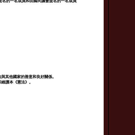
shog提名的一名成員和由國民議會提名的一名成員
；
來促進與其他國家的善意和良好關係。
保護和維護本《憲法》。