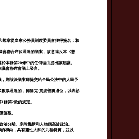
和規章從皇家公務員制度委員會獲得提名；和
程序，由國會聯合席位通過的議案，故意違反本《憲
基於本條第20條中的任何理由提出該動議。
代表在議會聯席會議上發言。
動議，則該決議案應提交給全民公決中的人民予
多數票通過的，德魯克·賈波普將退位，以表彰
第1條第2款的規定。
和價值觀。
與政治分離。宗教機構和人物應高於政治。
淵博的和尚，具有靈性大師的九種特質，並以