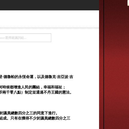
·德魯帕的永恆命運，以及德魯克·吉亞波·吉
何時候都增進人民的團結，幸福和福祉；
即兩千零八點）制定並通過不丹王國的憲法。
議員總數四分​​之三的同意下進行。
es組成。只有在獲得不少於議員總數四分​​之三