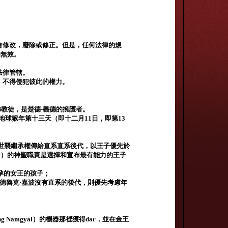
議會修改，廢除或修正。但是，任何法律的規
均無效。
法律管轄。
，不得侵犯彼此的權力。
他是佛教徒，是楚德-義德的擁護者。
地球猴年第十三天（即十二月11日，即第13
順序將世襲繼承權傳給直系直系後代，以王子優先於
lpo）的神聖職責是選擇和宣布最有能力的王子
懷孕的女王的孩子；
德魯克·嘉波沒有直系的後代，則優先考慮年
ng Namgyal）的機器那裡獲得dar，並在金王