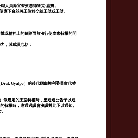
公職人員應宣誓效忠德魯克·嘉寶。
po）便應下台並將王位移交給王儲或王儲。
身體或精神上的缺陷而無法行使皇家特權的問
權力，其成員包括：
ruk Gyalpo）的後代應由權利委員會代替
（b）條規定的王室特權時，應通過公告予以通
條規定的特權時，應通過議會決議對此予以通知。
女。