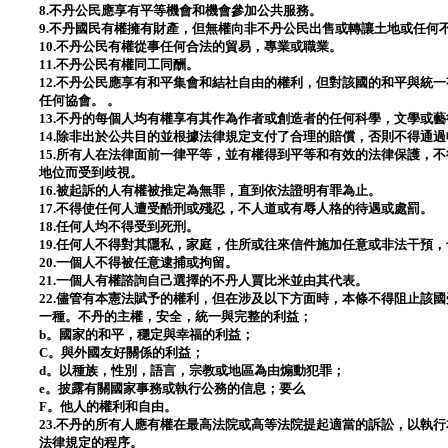
8.不丹公民應享有平等機會和機會參加公共服務。
9.不丹國民有權擁有財產，但無權向非不丹公民出售或轉讓土地或任何
10.不丹公民有權從事任何合法的貿易，專業或職業。
11.不丹公民有權同工同酬。
12.不丹公民應享有和平集會和結社自由的權利，但對該國的和平與統
任何協會。 。
13.不丹的每個人均有權享有其作為作者或創造者的任何科學，文學或
14.除非出於公共目的並根據法律規定支付了合理的賠償，否則不得通
15.所有人在法律面前一律平等，並有權得到平等和有效的法律保護，
地位而受到歧視。
16.被起訴的人有權被推定為無罪，直到依法證明有罪為止。
17.不得使任何人遭受酷刑或殘忍，不人道或有辱人格的待遇或處罰。
18.任何人均不得受到死刑。
19.任何人不得對其隱私，家庭，住所或往來信件施加任意或非法干預
20.一個人不得被任意逮捕或拘留。
21.一個人有權諮詢自己選擇的不丹人賈比米並由其代表。
22.儘管有本憲法賦予的權利，但在涉及以下方面時，本條不得阻止該
一種。不丹的主權，安全，統一與完整的利益；
b。國家的和平，穩定與幸福的利益；
C。與外國友好關係的利益；
d。以種族，性別，語言，宗教或地區為由煽動犯罪；
e。披露有關國家事務或執行公務的信息；要么
F。他人的權利和自由。
23.不丹的所有人應有權在最高法院或高等法院提起適當的訴訟，以執行
法律規定的程序。