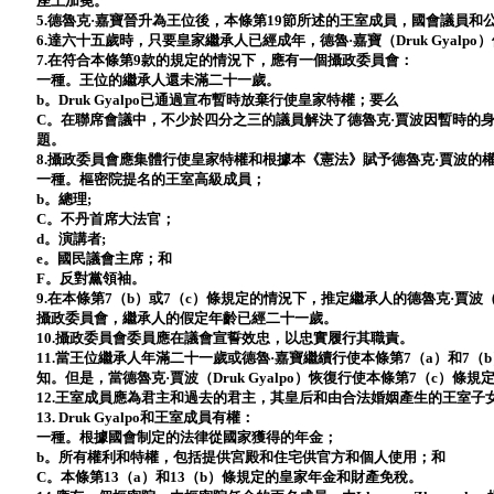
座上加冕。
5.德魯克·嘉寶晉升為王位後，本條第19節所述的王室成員，國會議員和
6.達六十五歲時，只要皇家繼承人已經成年，德魯·嘉寶（Druk Gyal
7.在符合本條第9款的規定的情況下，應有一個攝政委員會：
一種。王位的繼承人還未滿二十一歲。
b。Druk Gyalpo已通過宣布暫時放棄行使皇家特權；要么
C。在聯席會議中，不少於四分之三的議員解決了德魯克·賈波因暫時的
題。
8.攝政委員會應集體行使皇家特權和根據本《憲法》賦予德魯克·賈波的
一種。樞密院提名的王室高級成員；
b。總理;
C。不丹首席大法官；
d。演講者;
e。國民議會主席；和
F。反對黨領袖。
9.在本條第7（b）或7（c）條規定的情況下，推定繼承人的德魯克·賈波（D
攝政委員會，繼承人的假定年齡已經二十一歲。
10.攝政委員會委員應在議會宣誓效忠，以忠實履行其職責。
11.當王位繼承人年滿二十一歲或德魯·嘉寶繼續行使本條第7（a）和7
知。但是，當德魯克·賈波（Druk Gyalpo）恢復行使本條第7（c）
12.王室成員應為君主和過去的君主，其皇后和由合法婚姻產生的王室子
13. Druk Gyalpo和王室成員有權：
一種。根據國會制定的法律從國家獲得的年金；
b。所有權利和特權，包括提供宮殿和住宅供官方和個人使用；和
C。本條第13（a）和13（b）條規定的皇家年金和財產免稅。