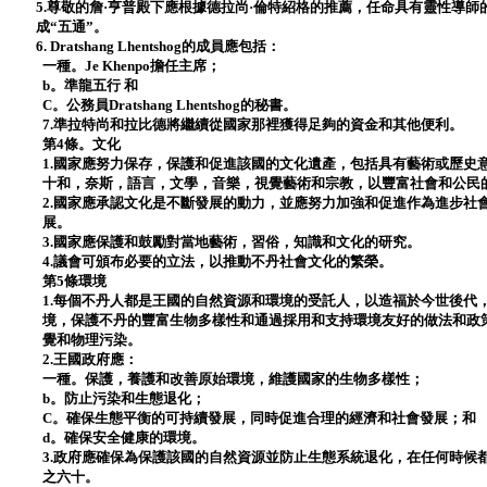
5.尊敬的詹·亨普殿下應根據德拉尚·倫特紹格的推薦，任命具有靈性導
成“五通”。
6. Dratshang Lhentshog的成員應包括：
一種。Je Khenpo擔任主席；
b。準龍五行 和
C。公務員Dratshang Lhentshog的秘書。
7.準拉特尚和拉比德將繼續從國家那裡獲得足夠的資金和其他便利。
第4條。文化
1.國家應努力保存，保護和促進該國的文化遺產，包括具有藝術或歷史
十和，奈斯，語言，文學，音樂，視覺藝術和宗教，以豐富社會和公民
2.國家應承認文化是不斷發展的動力，並應努力加強和促進作為進步社
展。
3.國家應保護和鼓勵對當地藝術，習俗，知識和文化的研究。
4.議會可頒布必要的立法，以推動不丹社會文化的繁榮。
第5條環境
1.每個不丹人都是王國的自然資源和環境的受託人，以造福於今世後代
境，保護不丹的豐富生物多樣性和通過採用和支持環境友好的做法和政
覺和物理污染。
2.王國政府應：
一種。保護，養護和改善原始環境，維護國家的生物多樣性；
b。防止污染和生態退化；
C。確保生態平衡的可持續發展，同時促進合理的經濟和社會發展；和
d。確保安全健康的環境。
3.政府應確保為保護該國的自然資源並防止生態系統退化，在任何時候
之六十。