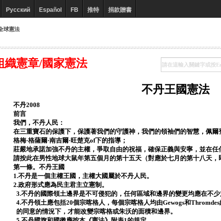
Русский
Español
FB
推特
捐款贈書
全球憲法
組織憲章/國家憲法
不丹王國憲法
不丹2008
前言
我們，不丹人民：
在三重寶石的保護下，保護著我們的守護神，我們的領袖們的智慧，佩爾登
格梅·格薩爾·南吉爾·旺楚克of下的指導；
莊嚴地承諾加強不丹的主權，爭取自由的祝福，確保正義與安寧，並在任
請按此在男性地球大鼠年第五個月的第十五天（對應於七月的第十八天，
第一條。不丹王國
1.不丹是一個主權王國，主權大國屬於不丹人民。
2.政府形式應為民主君主立憲制。
3.不丹的國際領土邊界是不可侵犯的，任何區域和邊界的變更均應在不少於
4.不丹領土應包括20個宗喀格人，每個宗喀格人均由Gewogs和Thromd
的同意的情況下，才能改變宗喀格或朱沃的面積和邊界。
5.不丹國旗和國徽應按本《憲法》附表1的規定。