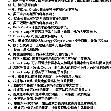
14.應有一個樞密院，由樞密院任命的兩名成員，由Lhengye Zhungt
組成。樞密院應負責：
一種。與Druk Gyalpo和王室特權有關的所有事項；
b。與王室行為有關的所有事項；
C。就王位和王室問題向德魯嘉寶提供諮詢；
d。與王冠屬性有關的所有事項；和
e。Druk Gyalpo可能要求的任何其他事項。
15. Druk Gyalpo不得因其行為在法庭上負責，他的人至高無上。
16. Druk Gyalpo行使其皇家特權時，可：
一種。根據傳統和習俗為Lengye和Nyi-Kyelma授予頭銜，裝飾品和dar
b。授予公民身份，土地綁架權和其他綁架權；
C。特赦，赦免和減刑；
d。將在議會中提出的命令法案和其他措施；和
e。與本《憲法》或其他法律未規定的事項有關的行使權力。
17. Druk Gyalpo可以通過接待國家客人和對其他國家進行國事訪問
18.德魯克·賈波（Druk Gyalpo）將以最大的利益和不丹人民的福利
19. Druk Gyalpo須憑其手下加蓋的手令委任：
一種。根據第21條第4節的規定，不丹的首席大法官；
b。根據第21條第5款規定的最高法院直系親屬；
C。根據第21條第11條規定的高等法院首席大法官；
d。根據第21條第12條的規定，由高等法院的法院負責人；
e。首席選舉專員和選舉專員按照第二十四條第二款的規定；
F。按照第25條第2款規定的審計長；
G。根據第26條第2款，擔任皇家公務員制度委員會主席和委員；
H。根據第27條第2節的規定，擔任反腐敗委員會主席和委員；