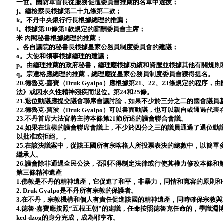
一世。國防軍首長從服務促進委員會推薦的名單中選拔；
j。總檢察長根據第二十九條第二款；
k。不丹中央銀行行長根據總理的推薦；
l。根據第30條第1款規定的薪酬委員會主席；
米 內閣秘書根據總理的推薦；
。各自議院的秘書長根據皇家公務員制度委員會的建議；
o。大使和領事根據總理的建議；
p。由總理推薦的政府秘書，總理應根據功績和資歷並根據其他有關規則
q。宗達格應總理的推薦，總理應從皇家公務員制度委員會獲得提名。
20.德魯克·嘉寶（Druk Gyalpo）應根據第21、22、23條規定的
法》或因永久性精神殘疾而退位。第24和25條。
21.退位動議應提交議會聯席會議討論，如果不少於三分之二的國會議員
22.德魯克·賈波（Druk Gyalpo）可以書面動議，也可以親自或通過
23.不丹首席大法官將主持本條第21節所述的議會聯合會議。
24.如果在這樣的議會聯席會議上，不少於四分之三的議員通過了退位
以批准或拒絕。 。
25.在該決議案中，從該王國所有宗喀格人所投票表決的總數中，以簡單
繼承人。
26.議會除非通過全民公決，否則不得制定法律或行使其權力修改本條和
第三條精神遺產
1.佛教是不丹的精神遺產，它促進了和平，非暴力，同情和寬容的原則
2. Druk Gyalpo是不丹所有宗教的保護者。
3.在不丹，宗教機構和個人有責任促進該國的精神遺產，同時確保宗教
4.德魯·嘉寶應按照“五根王朝”的建議，任命按照德魯克任命的，學識
ked-dzog的身分完成，成為耶亨布。