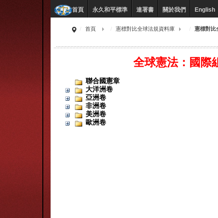
永久和平標準
連署書
關於我們
English
首頁
首頁
憲標對比全球法規資料庫
憲標對比
全球憲法：國際
聯合國憲章
大洋洲卷
亞洲卷
非洲卷
美洲卷
歐洲卷