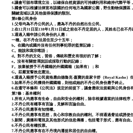
4.議會可頒布環境立法，以確保自然資源的可持續利用和維持代際平等
5.國會可以根據法律宣布該國的任何地方為國家公園，野生動物保護區
關鍵流域以及其他值得保護的類別。
第6條公民身份
1.父母均為不丹公民的人，應為不丹的自然出生公民。
2.在12月31日至138年1月31日或之前在不丹定居的人，其姓名已在
3.通過入籍申請公民身份的人應：
一種。在不丹合法居住至少十五年；
b。在國內或國外沒有任何刑事犯罪的監禁記錄；
C。能說和寫宗喀語；
d。對不丹的文化，習俗，傳統和歷史有很好的了解；
e。沒有有關曾澤說話或採取行動的記錄；
F。放棄被授予不丹國籍的外國國籍（如果有）；和
G。莊嚴宣誓效忠憲法。
4.通過入籍授予公民資格應由德魯克·嘉寶的皇家卡舒（Royal Kasho）
5.如果不丹公民獲得外國國籍，則他或她的不丹公民身份應予終止。
6.在遵守本條和《公民法》規定的前提下，議會應依法規範與公民身份
第7條：基本權利
1.所有人均應享有生命，自由和安全的權利，除非根據適當的法律程序
2.不丹公民有權享有言論，見解和言論自由。
3.不丹公民應享有知情權。
4.不丹公民應享有思想，良心和宗教自由的權利。不得通過脅迫或誘使
5.新聞，廣播和電視及其他形式的信息傳播，包括電子形式，應有自由
6.不丹公民有權投票。
7.不丹公民應享有在不丹境內遷徙和居住的自由權。