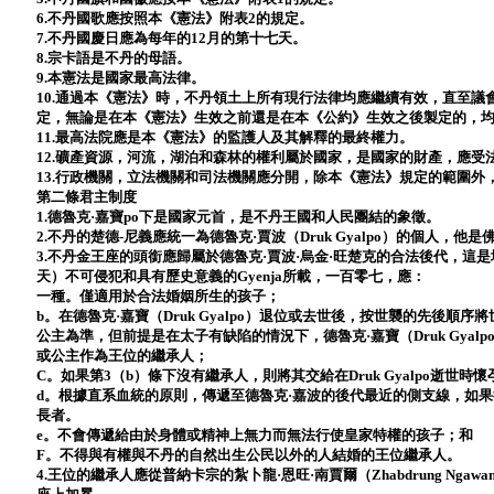
6.不丹國歌應按照本《憲法》附表2的規定。
7.不丹國慶日應為每年的12月的第十七天。
8.宗卡語是不丹的母語。
9.本憲法是國家最高法律。
10.通過本《憲法》時，不丹領土上所有現行法律均應繼續有效，直至
定，無論是在本《憲法》生效之前還是在本《公約》生效之後製定的，
11.最高法院應是本《憲法》的監護人及其解釋的最終權力。
12.礦產資源，河流，湖泊和森林的權利屬於國家，是國家的財產，應受
13.行政機關，立法機關和司法機關應分開，除本《憲法》規定的範圍外
第二條君主制度
1.德魯克·嘉寶po下是國家元首，是不丹王國和人民團結的象徵。
2.不丹的楚德-尼義應統一為德魯克·賈波（Druk Gyalpo）的個人，
3.不丹金王座的頭銜應歸屬於德魯克·賈波·烏金·旺楚克的合法後代，這是
天）不可侵犯和具有歷史意義的Gyenja所載，一百零七，應：
一種。僅適用於合法婚姻所生的孩子；
b。在德魯克·嘉寶（Druk Gyalpo）退位或去世後，按世襲的先後
公主為準，但前提是在太子有缺陷的情況下，德魯克·嘉寶（Druk Gya
或公主作為王位的繼承人；
C。如果第3（b）條下沒有繼承人，則將其交給在Druk Gyalpo逝世時
d。根據直系血統的原則，傳遞至德魯克·嘉波的後代最近的側支線，如果
長者。
e。不會傳遞給由於身體或精神上無力而無法行使皇家特權的孩子；和
F。不得與有權與不丹的自然出生公民以外的人結婚的王位繼承人。
4.王位的繼承人應從普納卡宗的紮卜龍·恩旺·南賈爾（Zhabdrung Ngawa