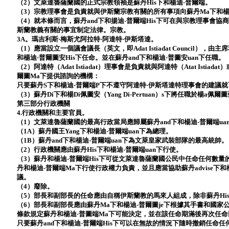
（2）文萊達魯薩蘭國的正式宗教領袖是蘇丹His下和楊迪-普爾端。
（3）宗教理事會是負責就與伊斯蘭宗教有關的所有事項向蘇丹Ma下和楊
（4）就本條而言，蘇丹and下和揚迪-普爾端His下可在與宗教理事會
斯蘭教義有關的事宜制定法律。宗教。
3A。瑪吉利斯·梅斯尤阿拉特·阿達特·伊斯塔達。
（1）應當設立一個議會議長（英文，即Adat Istiadat Council）
和楊迪·普爾圖安His下任命。並在蘇丹and下和楊迪·普圖安uan下任職。
（2）阿達特（Adat Istiadat）理事會是負責就與阿達特（Atat Isti
爾圖Ma下提供諮詢的機構：
只要蘇丹S下和楊迪-普爾端P下不遵守阿達特·伊斯塔達特理事會的建議
（3）蘇丹Di下和楊Di佩圖安（Yang Di-Pertuan）s下將任職於楊a佩
第三部分行政機關
4.行政機關和主要官員。
（1）文萊達魯薩蘭國的最高行政當局應歸屬蘇丹and下和楊迪-普爾端ua
（1A）蘇丹國王Yang下和楊迪-普爾端uan下為總理。
（1B）蘇丹and下和楊迪-普爾端uan下為文萊皇家武裝部隊的最高統帥。
（2）行政機關應由蘇丹His下和楊迪-普爾端uan下行使。
（3）蘇丹和楊迪-普爾端His下可從文萊達魯薩蘭國公民中任命任何數
丹和楊迪-普爾端Ma下行使行政權力負責，並且應當協助蘇丹advise下和
議。
（4）廢除。
（5）部長和副部長的任命應由自稱伊斯蘭教的馬來人組成，除非蘇丹His
（6）部長和副部長應由蘇丹Ma下和楊迪-普爾圖je下根據其手書和國
條款規定蘇丹和楊迪·普圖端Ma下可能決定，並在該任命期滿後再次任
只要蘇丹and下和楊迪-普爾端His下可以在無故的情況下隨時撤銷任命