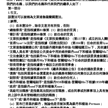
我們的名義，以我們的名義和代表我們的繼承人如下：
第一部分
1.引文。
該憲法可以被稱為文萊達魯薩蘭國憲法。
2.解釋。
（1）在本憲法中，除非文意另有所指，否則-
“總檢察長”是指根據第81條第（1）款任命的官員；
“審計長”是指根據第66條第（1）款任命的官員；
“文萊投資機構”是指根據《文萊投資機構法》（第137章）成立的法人團
“首席Syar\'ie法官”是指根據《回教法院法》（第184章）任命的首席Syar
“文萊達魯薩蘭國公民”是指蘇丹國和蘇丹仰迪-珀爾端國王by下，其依
“文職人員名單”是指從公共資金中用於維持蘇丹and下和楊迪-普爾端M
“立法會議文員”包括蘇丹Ma下和楊迪-普爾端His下任命的該委員會副書
“樞密院書記”包括蘇丹Ma下和楊迪-普爾端Ma下任命的該委員會副書記
“部長理事會”是指根據第十條設立的部長理事會；
“攝政委員會”是指根據1959年《繼承與攝政公告》任命的攝政委員會；
“債務”包括與通過年金償還資本金的義務有關的任何責任以及在任何擔
“副部長”是指根據第四條第（3）款任命的任何人；
“蘇丹和楊迪-普爾端副手”是指蘇丹959和楊迪-普爾端His下根據1959
“政府”是指蘇丹and下政府和楊滌天uan；
“高級司法職務”是指最高法院的法官職務，或在民事或刑事事項上具有
的上訴中具有管轄權的法院的職務；
“ Hi下”或“蘇丹和楊迪-普爾端uan下”是指-
（a）宣布已登基的蘇丹，無論他是否被加冕為蘇丹和楊迪-Pertuan；