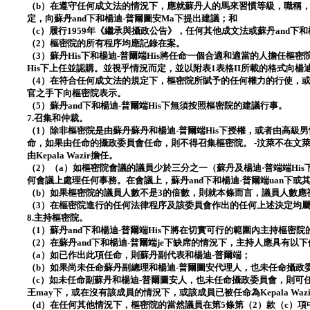
（b）在遵守任何成文法的情況下，應就蘇丹人的馬來習慣等級，職稱
定，向蘇丹and下和楊迪-普爾圖安Ma下提出建議；和
（c）履行1959年《繼承與攝政公告》，任何其他成文法或蘇丹and下和
（2）樞密院的所有程序均應記錄在案。
（3）蘇丹His下和楊迪-普爾端His將任命一個合適和適當的人擔任樞
His下上任並認購。並視乎情況而定，並以附表1表格II所載的格式向楊
（4）在符合任何成文法的規定下，樞密院所賦予的任何權力的行使，
官之手下向樞密院表示。
（5）蘇丹and下和楊迪-普爾端His下無須按照樞密院的建議行事。
7.召集和仲裁。
（1）除非樞密院是由蘇丹蘇丹和楊迪-普爾端His下授權，或者由高級
命，如果由任命的攝政委員會任命，則不得召集樞密院。 -汶萊不在文
由Kepala Wazir擔任。
（2）（a）如樞密院會議的議員少於三分之一（蘇丹及楊迪·普端端Hi
何會議上處理任何事務。在會議上，蘇丹and下和楊迪-普爾端uan下
（b）如果樞密院的議員人數不是3的倍數，則就本條而言，議員人數應
（3）在樞密院進行的任何法律程序及該委員會作出的任何上述決定均
8.主持樞密院。
（1）蘇丹and下和楊迪-普爾端His下將在切實可行的範圍內主持樞密院
（2）在蘇丹and下和楊迪-普爾端je下缺席的情況下，主持人應具有以
（a）如已作出此項任命，則蘇丹副代表和楊迪-普爾端；
（b）如果尚未任命蘇丹副總理和楊迪-普爾圖安代理人，也未任命攝政
（c）如未任命副蘇丹和楊迪-普爾圖安人，也未任命攝政委員會，則可任
王may下，或在沒有該成員的情況下，或該成員已被任命為Kepala Waz
（d）在任何其他情況下，樞密院的當然議員在第5條第（2）款（c）