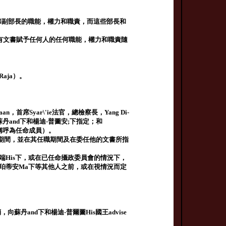
部長和副部長的職能，權力和職責，而這些部長和
現有文書賦予任何人的任何職能，權力和職責隨
Raja）。
aan，首席Syar\'ie法官，總檢察長，Yang Di-
布由蘇丹and下和楊迪-普圖安;下指定；和
稱呼為任命成員）。
任職期間，並在其任職期間及在委任他的文書所指
端His下，或在已任命攝政委員會的情況下，
·珀蒂安Ma下等其他人之前，或在視情況而定
丹and下和楊迪-普爾圖His國王advise