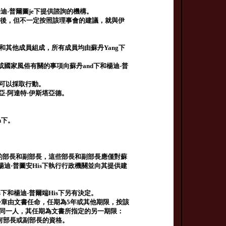
迪-普爾圖je下提供諮詢的機構。
協商後，但不一定按照該理事會的建議，就與伊
，由主席和其他成員組成，所有成員均由蘇丹Yang下
adat）或國家風俗有關的事項向蘇丹and下和楊迪-普
就可以採取行動。
爾圖亞·阿達特·伊斯塔亞德。
n下。
量的部長和副部長，這些部長和副部長應僅對蘇
楊迪·普圖安His下執行行政機關並向其提供建
下和楊迪-普爾端His下另有決定。
家公章由文書任命，任期為5年或其他期限，按該
命同一人，其任期為文書所指定的另一期限：
任何部長或副部長的資格。