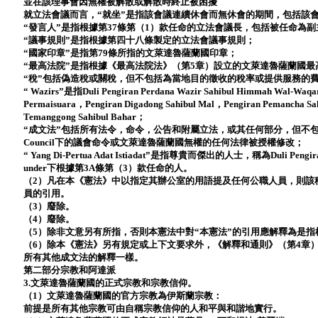
並在該理事會因無權被解散或解散時終止被困擾
就立法會議而言，“就坐”是指該會議連續休會而無休會的期間，包括該
“發言人”是指根據第37條第（1）款任命的立法會議長，包括被任命為
“議事規則”是指根據第四十八條製定的立法會議事規則；
“國家印章”是指第79條所指的文萊達魯薩蘭國印章；
“最高法院”是指根據《最高法院法》（第5章）設立的文萊達魯薩蘭國最
“稅”包括偽造稅或關稅，但不包括為當地目的徵收的稅率或提供服務的
“ Wazirs”是指Duli Pengiran Perdana Wazir Sahibul Himmah Wal-Waqa
Permaisuara，Pengiran Digadong Sahibul Mal，Pengiran Pemancha Sa
Temanggong Sahibul Bahar；
“成文法”包括所有法令，命令，公告和附屬立法，或其任何部分，但不
Council下的議會命令或文萊達魯薩蘭國無權的任何法律被授權修改；
“ Yang Di-Pertua Adat Istiadat”是指尊貴而傑出的人士，稱為Duli Pengir
under下根據第3A條第（3）款任命的人。
（2）凡在本《憲法》中以指定其辦公室的用語提及任何公職人員，則該
員的引用。
（3）廢除。
（4）廢除。
（5）除非文意另有所指，否則本憲法中對“本憲法”的引用應解釋為是
（6）除本《憲法》另有規定或上下文要求外，《解釋和通則》（第4章
所有其他成文法的解釋一樣。
第二部分宗教和阿達派
3.文萊達魯薩蘭國的正式宗教和宗教信仰。
（1）文萊達魯薩蘭國的官方宗教為伊斯蘭宗教：
前提是所有其他宗教可由自稱宗教信仰的人和平與和諧地實行。