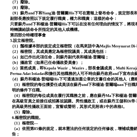
（7）廢除。
（8）廢除。
（9）蘇丹and下和Yang迪·普爾圖His下可在憲報上發布命令，規定
副部長應按照以下規定履行職責，權力和職責：這樣的命令：
只要蘇丹and下和楊迪-普爾端His下可以在沒有任何理由的情況下，將
時轉讓給該命令所指定的其他人或機構。
第四部分特權理事會
5.設立樞密院。
（1）鬚根據本部的規定成立樞密院（在馬來語中為Majlis Mesyuarat Di-
（2）樞密院，其成員應定為樞密院議員，其成員包括：
（a）如已作出此項任命，則蘇丹副代表和楊迪-普爾端；
（b）攝政官（如果已任命攝政委員會）；
（c）當然成員，即Kepala Wazir，Wazirs，部長會議成員，Mufti Keraj
Pertua Adat Istiadat和擔任其他職務的人可不時由蘇丹政府and下宣
（d）蘇丹和楊迪-普端端His下可通過加蓋公章的文書任命的其他人（應
（3）樞密院的每位獲委任成員須在蘇丹and下和楊迪-普爾端uan下
明的條件下任職。
（4）樞密院的每位成員在履行其職務之前，應在蘇丹Ma下和楊迪-普爾
在高級官員之前接任或招募並認購。男性攝政王，或在蘇丹王儲和Di帝
的高級男性攝政王面前，宣誓或聲明，其形式見附表1中的表格I。
（5）廢除。
6.樞密院的職能。
（1）樞密院—
（a）依照第85條的規定，就本憲法的任何規定的任何修改，增補或撤銷，向蘇
告；