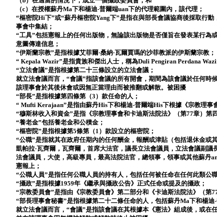
（b）在適當的情況下，成立一個攝政委員會；和
（c）在授權蘇丹Ma下和楊迪-普爾端uan下的代理範圍內，該代理；
“樞密院Hi下”或“蘇丹樞密院Yang下”是指在與部長會議協商後採取
事會中集結；
“工具”包括憲報上的任何出版物，無論該出版物是否僅旨在發表某行為
意圖傳達信息；
“伊斯蘭宗教”是指根據艾菲爾·桑納·瓦爾賈瑪的沙菲教派的伊斯蘭宗教；
“ Kepala Wazir”是指貴族和傑出人士，稱為Duli Pengiran Perdana Wazir 
“立法會議”是指根據第二十三條設立的立法會議；
就立法會議而言，“會議”指該會議的所有開會，期間為該會議於任何時
該理事會於其後休會或因無正當理由而被推翻或解散。被困擾
“部長”是指根據第四條第（3）款任命的人；
“ Mufti Kerajaan”是指由蘇丹His下和楊迪-普爾端His下根據《
“穆斯林收入和資金”是指《宗教理事會和卡迪斯法院法》（第77章）第
“養老金”包括養老金和公積金；
“樞密院”是指根據第5條第（1）款設立的樞密院；
“公職”是指就其在政府任期內的任何酬金，報酬或津貼（包括退休金或
凱帕拉·瓦齊爾，瓦齊爾，首席大法官，議長立法會議員，立法會議副議
法會議員，大使，高級專員，最高法院法官，總領事，領事或其他蘇丹an
憲報上；
“公職人員”是指任何公職人員的持有人，包括任何被任命在任何此類公
“攝政”是指根據1959年《繼承與攝政公告》正式任命或提及的攝政；
“宗教委員會”是指由《宗教委員會》第二部分和《卡迪斯法院法》（第7
“部長理事會秘書”是指根據第二十二條任命的人，包括蘇丹Ma下和楊迪-
就立法會議而言，“會議”是指該會議在其根據本《憲法》組成後，或在