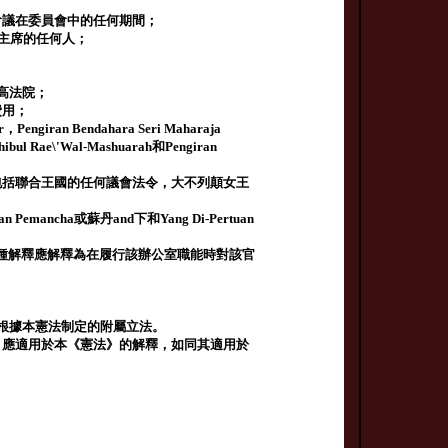
會議在委員會中的任何期間；
副主席的任何人；
高法院；
費用；
r，Pengiran Bendahara Seri Maharaja
hibul Rae\'Wal-Mashuarah和Pengiran
包括聯合王國的任何議會法令，大不列顛女王
an Pemancha或蘇丹and下和Yang Di-Pertuan
種解釋應解釋為在履行該辦公室職能時對該官
指根據本憲法制定的附屬立法。
）應適用於本《憲法》的解釋，如同其適用於