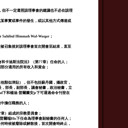
行動，但不一定遵照該理事會的建議也不必在該理
或某事實或事件的發生，或以其他方式傳達或
Sahibul Himmah Wal-Waqar；
候被召集後於該理事會首次開會至結束，直至
宗教理事會和卡迪斯法院法》（第77章）任命的人；
四部分適用的所有收入和資金；
其他類似津貼），但不包括蘇丹國，攝政官，
長，部長，副部長，議會秘書，政治秘書，立
d下和楊迪-普爾圖安je下可通過命令刊登在
職中擔任職務的人；
7章）組成的宗教委員會；
普爾端His下任命為理事會副秘書的任何人；
任何時候被廢除或解散後，首次開會時終止，