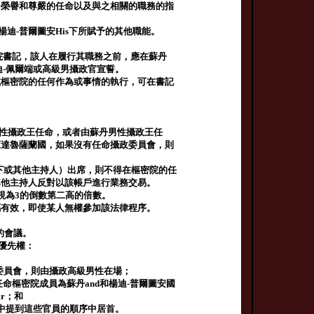
，榮譽和尊嚴的任命以及與之相關的職務的指
楊迪-普爾圖安His下所賦予的其他職能。
密院書記，該人在履行其職務之前，應在蘇丹
迪-佩爾端或高級男攝政官宣誓。
或樞密院的任何作為或事情的執行，可在書記
男性攝政王任命，或者由蘇丹男性攝政王任
萊達魯薩蘭國，如果沒有任命攝政委員會，則
s下或其他主持人）出席，則不得在樞密院的任
或其他主持人反對以該帳戶進行業務交易。
視為3的倒數第二高的倍數。
屬有效，即使某人無權參加該法律程序。
的會議。
下優先權：
委員會，則由攝政高級男性在場；
命樞密院成員為蘇丹and和楊迪-普爾圖安國
ir；和
項中提到這些官員的順序中居首。