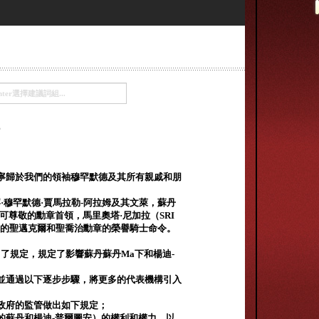
寧歸於我們的領袖穆罕默德及其所有親戚和朋
罕·穆罕默德·賈馬拉勒-阿拉姆及其文萊，蘇丹
尊敬的勳章首領，馬里奧塔·尼加拉（SRI
最著名的聖邁克爾和聖喬治勳章的榮譽騎士命令。
出了規定，規定了影響蘇丹蘇丹Ma下和楊迪-
並通過以下逐步步驟，將更多的代表機構引入
政府的監管做出如下規定；
的蘇丹和楊迪-普爾圖安）的權利和權力，以