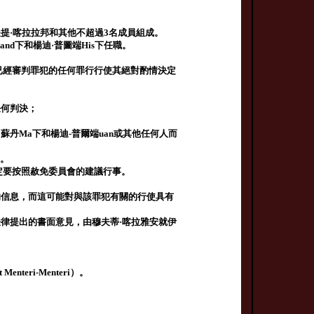
提·喀拉拉邦和其他不超過3名成員組成。
nd下和楊迪·普圖端His下任職。
或已經審判罪犯的任何罪行行使其絕對酌情決定
任何判決；
丹Ma下和楊迪-普爾端uan或其他任何人而
人。
一定要按照赦免委員會的建議行事。
的信息，而這可能對與該罪犯有關的行使具有
律提出的書面意見，由穆夫蒂·喀拉雅安就伊
teri-Menteri）。