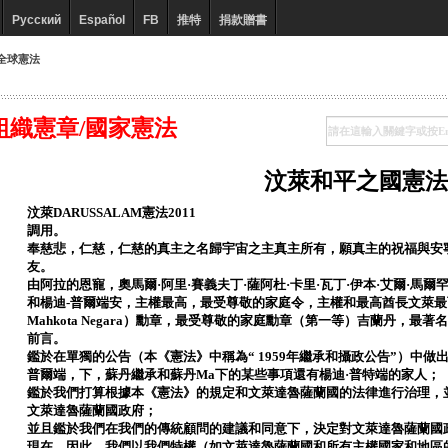
Русский
Español
FB
推特
捐款贈書
全球憲法
組織憲章/國家憲法
汶萊和平之國憲法
汶萊DARUSSALAM憲法2011
調用。
奉慈悲，仁慈，仁慈的真主之名歸宇宙之主真主所有，願真主的祝福與安
友。
由阿拉的恩寵，奧馬爾·阿里·賽義夫丁·薩阿杜·卡里·瓦丁·伊本·艾爾·馬爾
和楊迪-普爾端安，主權最高，最受尊敬的家庭令，主權和最高酋長文萊最可
Mahkota Negara）勳章，最受尊敬的家庭勳章（第一等）吉蘭丹，
前言。
鑑於在單獨的公告（本《憲法》中稱為“ 1959年繼承和攝政公告”）中做
普爾端，下，蘇丹繼承和蘇丹Ma下的某些事項還有楊迪·普特端的家人；
鑑於我們打算根據本《憲法》的規定和文萊達魯薩蘭國的法律進行治理，
文萊達魯薩蘭國政府；
並且鑑於我們在我們的傳統顧問的建議和同意下，決定對文萊達魯薩蘭國
現在，因此，我們以我們特權（如文萊達魯薩蘭國和所有主權國家和地區