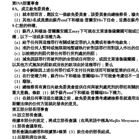
第IVA部董事會
8A。成立赦免委員會。
（1）就本部而言，應設立一個赦免委員會，該委員會由總檢察長，穆夫
（2）其他3名成員應由蘇丹and下和楊迪·普圖安His下任命，並應在蘇丹a
9.仁慈的特權。
（1）蘇丹人和楊迪-普爾圖安國王may下可就在文萊達魯薩蘭國可能
權，以下一項或多項權力為-
（a）給予任何與這種罪行有關或被定罪的人免費或有條件地赦免；
（b）准許任何人暫時或無限期地暫緩執行針對該罪行而對該人作出的
（c）以較輕的刑罰代替任何罪行所判處的刑罰；
（d）減免因該罪行而被判刑的全部或任何部分，或因文萊達魯薩蘭國，蘇
以其他方式施加的罰款或沒收的款項由於這種罪行；要么
（e）命令解除因上述任何罪行或不支付任何款項而可能被監禁的任何
（2）在行使權力時，蘇丹His下和楊迪-普爾端His下可能會考慮但不
（3）廢除。
（4）總檢察長有責任向赦免委員會提供任何與被判處死刑的罪犯有關
重大意義。條款（1）賦予蘇丹and下和楊迪-普爾端His下權力。
（5）在就任何事項提出建議之前，赦免委員會應考慮總檢察長就適用法
斯蘭法律的任何方面就此發表的意見。
第五部分部長理事會
10.設立部長會議。
根據本部分的規定，將成立部長會議（在馬來語中稱為Majlis Mesyuarat Men
11.部長會議章程。
部長會議由總理和根據第4條第（3）款任命的部長組成。
12.任期和席位休假。