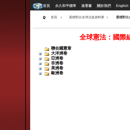
永久和平標準
連署書
關於我們
English
首頁
首頁
憲標對比全球法規資料庫
憲標對比
全球憲法：國際
聯合國憲章
大洋洲卷
亞洲卷
非洲卷
美洲卷
歐洲卷