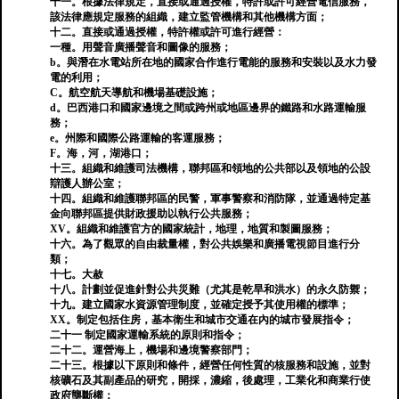
十一。根據法律規定，直接或通過授權，特許或許可經營電信服務，
該法律應規定服務的組織，建立監管機構和其他機構方面；
十二。直接或通過授權，特許權或許可進行經營：
一種。用聲音廣播聲音和圖像的服務；
b。與潛在水電站所在地的國家合作進行電能的服務和安裝以及水力發
電的利用；
C。航空航天導航和機場基礎設施​​；
d。巴西港口和國家邊境之間或跨州或地區邊界的鐵路和水路運輸服
務；
e。州際和國際公路運輸的客運服務；
F。海，河，湖港口；
十三。組織和維護司法機構，聯邦區和領地的公共部以及領地的公設
辯護人辦公室；
十四。組織和維護聯邦區的民警，軍事警察和消防隊，並通過特定基
金向聯邦區提供財政援助以執行公共服務；
XV。組織和維護官方的國家統計，地理，地質和製圖服務；
十六。為了觀眾的自由裁量權，對公共娛樂和廣播電視節目進行分
類；
十七。大赦
十八。計劃並促進針對公共災難（尤其是乾旱和洪水）的永久防禦；
十九。建立國家水資源管理制度，並確定授予其使用權的標準；
XX。制定包括住房，基本衛生和城市交通在內的城市發展指令；
二十一 制定國家運輸系統的原則和指令；
二十二。運營海上，機場和邊境警察部門；
二十三。根據以下原則和條件，經營任何性質的核服務和設施，並對
核礦石及其副產品的研究，開採，濃縮，後處理，工業化和商業行使
政府壟斷權：