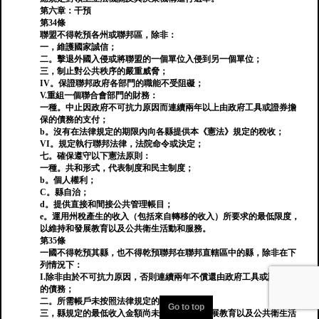
第六章：干預
第34條
聯盟不得乾預各州或聯邦區，除非：
一，維護國家誠信；
二。擊退外國入侵或將聯盟的一個單位入侵到另一個單位；
三，制止對公共秩序的嚴重威脅；
IV。保證聯邦政府各部門的職能不受阻礙；
V.重組一個聯合會部門的財務：
一種。中止因政府不可抗力原因而連續兩年以上由政府工具或證券擔
保的債務的支付；
b。沒有在法律規定的期限內向各縣提供本《憲法》規定的稅收；
VI。規定執行聯邦法律，法院命令或決定；
七。確保遵守以下憲法原則：
一種。共和形式，代表制度和民主制度；
b。個人權利；
C。縣自治；
d。提供直接和間接公共管理帳目；
e。運用州稅產生的收入（包括來自轉移的收入）所要求的最低限度，
以維持和發展教育以及公共衛生活動和服務。
第35條
一國不得乾預其縣，也不得乾預聯邦在聯邦直轄區中的縣，除非在下
列情況下：
I.除非由於不可抗力原因，否則連續兩年不償還由政府工具或證券擔保
的債務；
二。所需帳戶未按照法律規定的方式提供；
Go to top
三，縣規定的最低收入金額尚未用於維護和發展教育以及公共衛生活