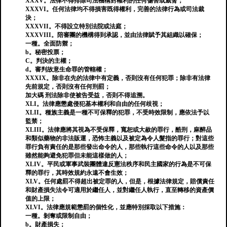
XXXV。法律不得排除司法機構對權利的任何傷害或威脅；
XXXVI。任何法律均不得損害既得權利，完善的法律行為或司法裁
決；
XXXVII。不得設立特別法院或法庭；
XXXVIII。陪審團的機構得到承認，並由法律賦予其組織以確保；
一種。全面防禦；
b。秘密投票；
C。判決的主權；
d。審判故意生命罪的管轄權；
XXXIX。除非在先的法律中有定義，否則沒有任何犯罪；除非有法律
先前規定，否則沒有任何刑罰；
加大碼 刑法除非使被告受益，否則不得追溯。
XLI。法律應懲處侵犯基本權利和自由的任何歧視；
XLII。種族主義是一種不可保釋的犯罪，不受時效限制，應依法予以
監禁；
XLIII。法律應將其視為不受保釋，寬恕或大赦的罪行，酷刑，麻醉品
和類似藥物的非法販運，恐怖主義以及被定為令人髮指的罪行；對這些
罪行負有責任的是那些發出命令的人，那些執行這些命令的人以及那些
雖然能夠避免犯罪但未能這樣做的人；
XLIV。平民或軍事武裝團體違反憲法秩序和民主國家的行為是不可保
釋的罪行，其時效規約永遠不會生效；
XLV。任何處罰不得超出被定罪的人，但是，根據法律規定，賠償責任
和財產損失法令可適用於繼任人，並對繼任人執行，直至轉移的資產價
值的上限；
XLVI。法律應規範懲罰的個性化，並應特別採取以下措施：
一種。剝奪或限制自由；
b。財產損失；