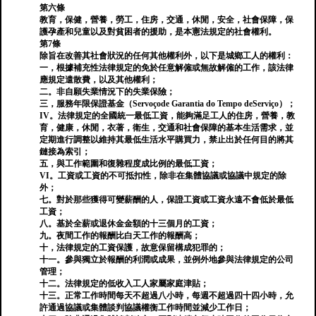
第六條
教育，保健，營養，勞工，住房，交通，休閒，安全，社會保障，保
護孕產和兒童以及對貧困者的援助，是本憲法規定的社會權利。
第7條
除旨在改善其社會狀況的任何其他權利外，以下是城鄉工人的權利：
一，根據補充性法律規定的免於任意解僱或無故解僱的工作，該法律
應規定遣散費，以及其他權利；
二。非自願失業情況下的失業保險；
三，服務年限保證基金（Servoçode Garantia do Tempo deServiço）；
IV。法律規定的全國統一最低工資，能夠滿足工人的住房，營養，教
育，健康，休閒，衣著，衛生，交通和社會保障的基本生活需求，並
定期進行調整以維持其最低生活水平購買力，禁止出於任何目的將其
鏈接為索引；
五，與工作範圍和復雜程度成比例的最低工資；
VI。工資或工資的不可抵扣性，除非在集體協議或協議中規定的除
外；
七。對於那些獲得可變薪酬的人，保證工資或工資永遠不會低於最低
工資；
八。基於全薪或退休金金額的十三個月的工資；
九。夜間工作的報酬比白天工作的報酬高；
十，法律規定的工資保護，故意保留構成犯罪的；
十一。參與獨立於報酬的利潤或成果，並例外地參與法律規定的公司
管理；
十二。法律規定的低收入工人家屬家庭津貼；
十三。正常工作時間每天不超過八小時，每週不超過四十四小時，允
許通過協議或集體談判協議權衡工作時間並減少工作日；