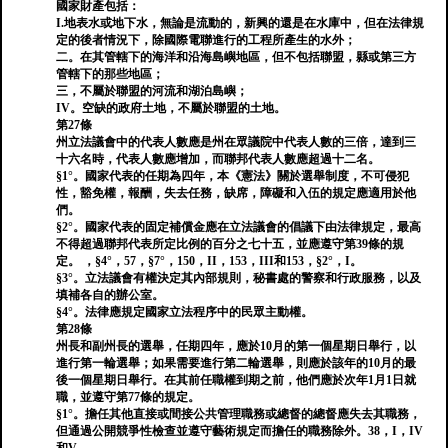
國家財產包括：
I.地表水或地下水，無論是流動的，新興的還是在水庫中，但在法律規
定的後者情況下，除國際電聯進行的工程所產生的水外；
二。在其管轄下的海洋和沿海島嶼地區，但不包括聯盟，縣或第三方
管轄下的那些地區；
三，不屬於聯盟的河流和湖泊島嶼；
IV。空缺的政府土地，不屬於聯盟的土地。
第27條
州立法議會中的代表人數應是州在眾議院中代表人數的三倍，達到三
十六名時，代表人數應增加，而聯邦代表人數應超過十二名。
§1°。國家代表的任期為四年，本《憲法》關於選舉制度，不可侵犯
性，豁免權，報酬，失去任務，缺席，障礙和入伍的規定應適用於他
們。
§2°。國家代表的固定補償金應在立法議會的倡議下由法律規定，最高
不得超過聯邦代表所定比例的百分之七十五，並應遵守第39條的規
定。 ，§4°，57，§7°，150，II，153，III和153，§2°，I。
§3°。立法議會有權決定其內部規則，秘書處的警察和行政服務，以及
填補各自的辦公室。
§4°。法律應規定國家立法程序中的民眾主動權。
第28條
州長和副州長的選舉，任期四年，應於10月的第一個星期日舉行，以
進行第一輪選舉；如果需要進行第二輪選舉，則應於該年的10月的最
後一個星期日舉行。在其前任職權到期之前，他們應於次年1月1日就
職，並遵守第77條的規定。
§1°。擔任其他直接或間接公共管理職務或總督的總督應失去其職務，
但通過公開競爭性檢查並遵守藝術規定而擔任的職務除外。38，I，IV