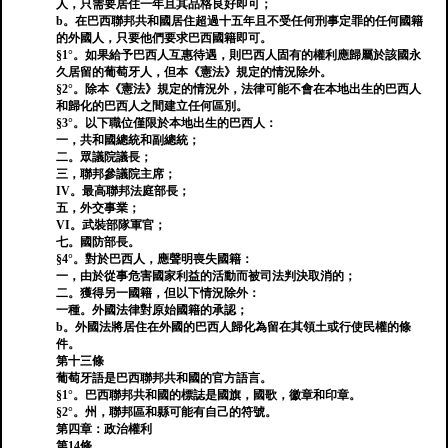
人，只需要居住一年且其品格良好即可；
b。在巴西聯邦共和國居住超過十五年且不受任何刑事定罪的任何國籍
的外國人，只要他們要求巴西國籍即可。
§1°。如果給予巴西人互惠待遇，則巴西人固有的權利應歸屬於該國永
久居留的葡萄牙人，但本《憲法》規定的情況除外。
§2°。除本《憲法》規定的情況外，法律可能不會在本地出生的巴西人
和歸化的巴西人之間建立任何區別。
§3°。以下職位僅限於本地出生的巴西人：
一，共和國總統和副總統；
二。眾議院議長；
三，聯邦參議院主席；
IV。最高聯邦法庭部長；
五，外交事業；
VI。武裝部隊軍官；
七。國防部長。
§4°。對於巴西人，應聲明喪失國籍：
一，由於從事危害國家利益的活動而被司法判決取消的；
二。獲得另一國籍，但以下情況除外：
一種。外國法律對原始國籍的承認；
b。外國法將居住在外國的巴西人歸化為留在其領土或行使民權的條
件。
第十三條
葡萄牙語是巴西聯邦共和國的官方語言。
§1°。巴西聯邦共和國的標誌是國旗，國歌，徽章和印章。
§2°。州，聯邦區和縣可能有自己的符號。
第四章：政治權利
第14條