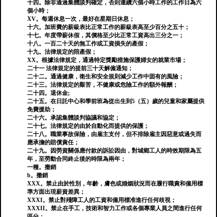
十四。除非通過集體談判確定，否則連續六個小時工作的工作日為六
個小時；
XV。每週休息一次，最好在星期日休息；
十六。加班費的薪級表比正常工作的薪級表高至少百分之五十；
十七。年度帶薪休假，其價格至少比正常工資高出三分之一；
十八。一百二十天的無工作或工資損失的產假；
十九。法律規定的陪產假；
XX。根據法律規定，通過特定獎勵措施保護婦女的就業市場；
二十一 法律規定的提前三十天解僱通知；
二十二。通過健康，衛生和安全規則減少工作中固有的風險；
二十三。法律規定的艱苦，不健康或危險工作的額外報酬；
二十四。退休金;
二十五。在日託中心和學前班為從出生到5（五）歲的兒童和家屬提供
免費援助；
二十六。承認集體談判協議和協定；
二十七。法律規定的由於自動化而提供的保護；
二十八。職業事故保險，由雇主支付，但不排除雇主因惡意或過失而
應承擔的賠償責任；
二十九。因勞資關係應付款的訴訟因由，對城鄉工人的時效期限為五
年，至勞動合同終止後的時限為兩年；
一種。撤銷
b。撤銷
XXX。禁止由於性別，年齡，膚色或婚姻狀況而在履行職責和僱用標
準方面出現薪資差異；
XXXI。禁止對殘障工人的工資和僱用標准進行任何歧視；
XXXII。禁止在手工，技術和智力工作或各個專業人員之間進行任何
區分；