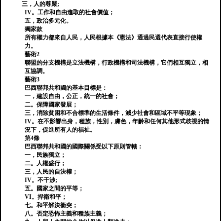
三，人的尊嚴;
IV。工作和自由進取的社會價值；
五，政治多元化。
獨家款
所有權力都來自人民，人民根據本《憲法》通過民選代表直接行使權
力。
藝術2
聯盟的分支機構是立法機構，行政機構和司法機構，它們相互獨立，相
互協調。
藝術3
巴西聯邦共和國的基本目標是：
一，建設自由，公正，統一的社會；
二。保障國家發展；
三，消除貧困和不合標準的生活條件，減少社會和區域不平等現象；
IV。在不影響出身，種族，性別，膚色，年齡和任何其他形式歧視的情
況下，促進所有人的福祉。
第4條
巴西聯邦共和國的國際關係受以下原則管轄：
一，民族獨立；
二。人權盛行；
三，人民的自決權；
IV。不干涉;
五。國家之間的平等；
VI。捍衛和平；
七。和平解決衝突；
八。否定恐怖主義和種族主義；