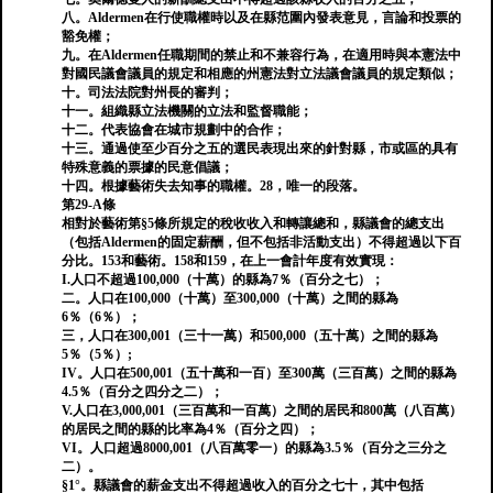
八。Aldermen在行使職權時以及在縣范圍內發表意見，言論和投票的
豁免權；
九。在Aldermen任職期間的禁止和不兼容行為，在適用時與本憲法中
對國民議會議員的規定和相應的州憲法對立法議會議員的規定類似；
十。司法法院對州長的審判；
十一。組織縣立法機關的立法和監督職能；
十二。代表協會在城市規劃中的合作；
十三。通過使至少百分之五的選民表現出來的針對縣，市或區的具有
特殊意義的票據的民意倡議；
十四。根據藝術失去知事的職權。28，唯一的段落。
第29-A條
相對於藝術第§5條所規定的稅收收入和轉讓總和，縣議會的總支出
（包括Aldermen的固定薪酬，但不包括非活動支出）不得超過以下百
分比。153和藝術。158和159，在上一會計年度有效實現：
I.人口不超過100,000（十萬）的縣為7％（百分之七）；
二。人口在100,000（十萬）至300,000（十萬）之間的縣為
6％（6％）；
三，人口在300,001（三十一萬）和500,000（五十萬）之間的縣為
5％（5％）;
IV。人口在500,001（五十萬和一百）至300萬（三百萬）之間的縣為
4.5％（百分之四分之二）；
V.人口在3,000,001（三百萬和一百萬）之間的居民和800萬（八百萬）
的居民之間的縣的比率為4％（百分之四）；
VI。人口超過8000,001（八百萬零一）的縣為3.5％（百分之三分之
二）。
§1°。縣議會的薪金支出不得超過收入的百分之七十，其中包括