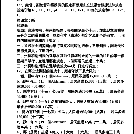
和V
§2°。總督，副總督和國務卿的固定薪酬應由立法議會根據法律規定，
並遵守第37，XI，39，§4°，150，II，153，III條的規定和153，§2°，
I。
第四章：縣
第29條
縣由組織法管轄，每兩輪投票，每輪間隔最少十天，並由縣立法機關
三分之二的議員批准，並遵守本《憲法》規定的原則予以頒布。 ，各
自的國家憲法和以下規定：
一，通過在全國范圍內舉行直接和同時的選舉，選舉州長，副州長和
奧德曼議員，任期四年。
二。州長和副州長的選舉在其前任職權終止前的一年的10月的第一個
星期日舉行，並適用藝術規定。77個縣選民超過二十萬；
三，州長和副州長在選舉後的次年1月1日進行調查；
IV。在縣立法機關的組成中，應遵守以下最大限制：
一種。縣中有9（9）個Aldermen，居民不超過15,000（1.5萬）；
b。縣中有11（11）個Aldermen，居民超過15,000（1.5萬），居民多
達30,000（30,000）；
C。縣中有13（十三）名der徒，居民超過30,000（三萬），居民多達
50,000（五萬）；
d。縣中有15（十五）名奧爾德曼人，居民人數超過50,000（五萬），
最多居民80,000（八萬）；
e。縣內有17個（十七個）Al民，人口超過80,000（八萬），居民多達
120,000（十二萬）；
F。縣中有19（19）個Aldermen，居民超過12萬（十二萬），居民多
達16萬（十六萬）；
G。縣（居民）超過16萬人（十六萬，十六萬），居民多達三十萬