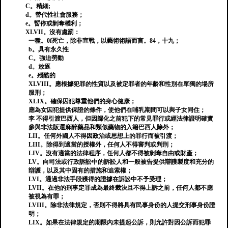
C。精細;
d。替代性社會服務；
e。暫停或剝奪權利；
XLVII。沒有處罰：
一種。0f死亡，除非宣戰，以藝術術語而言。84，十九；
b。具有永久性
C。強迫勞動
d。放逐
e。殘酷的
XLVIII。應根據犯罪的性質以及被定罪者的年齡和性別在單獨的場所
服刑；
XLIX。確保囚犯尊重他們的身心健康；
應為女囚犯提供保證的條件，使他們在哺乳期間可以與子女同住；
李 不得引渡巴西人，但因歸化之前犯下的常見罪行或經法律證明確實
參與非法販運麻醉藥品和類似藥物的入籍巴西人除外；
LII。任何外國人不得因政治或思想上的罪行而被引渡；
LIII。除得到適當的授權外，任何人不得審判或判刑；
LIV。沒有適當的法律程序，任何人都不得被剝奪自由或財產；
LV。向司法或行政訴訟中的訴訟人和一般被告提供辯護製度和充分的
辯護，以及其中固有的措施和追索權；
LVI。通過非法手段獲得的證據在訴訟中不予受理；
LVII。在他的刑事定罪成為最終裁決且不得上訴之前，任何人都不應
被視為有罪；
LVIII。除非法律規定，否則不得將具有民事身份的人提交刑事身份證
明；
LIX。如果在法律規定的期限內未提起公訴，則允許對因公訴而犯罪