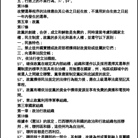
五，行政上的不當行為。37，§4°。
第16條
改變選舉程序的法律應自其公佈之日起生效，不適用於自生效之日起
一年內發生的選舉。
第五章：政黨
第17條
政黨的創建，合併，成立和解散是免費的，同時適當考慮到國家主
權，民主制度，政黨的多元化和基本人權，並遵守以下原則：
一，民族特色；
二。禁止從外國實體或政府那裡獲得財政資助或從屬於它們；
三，向選舉法院交帳；
IV。依法行使立法職能。
§1°。確保政黨在確定其內部結構，組織和運作以及採用選擇其選舉所
屬制度的標準方面具有自治權，而無需在國家，州，地區或縣域中的
候選人之間建立聯繫。黨章應當制定黨紀和忠誠度的規定。
§2°。政黨獲得民法規定的法律行為能力後，應在上級選舉法庭登記其
章程。
§3°。政黨有權依法從黨的資金中獲得資源並享有免費的廣播和電視時
間。
§4°。禁止政黨利用準軍事組織。
第三章國家組織
第一章：政治行政組織
第18條
根據本《憲法》的規定，巴西聯邦共和國的政治和行政組織包括聯
邦，州，聯邦區和縣，這些州均為自治州。
§1°。聯邦首都是巴西利亞。
§2°。聯邦領土是聯邦的一部分，其創建，改建為州或重新融入原屬國