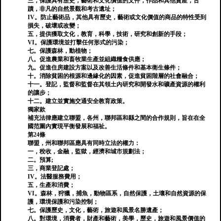
三，保護具有歷史，藝術和文化價值的文件，作品和其他資產，古
蹟，非凡的自然景觀和考古遺址；
IV。防止藝術品，其他具有歷史，藝術或文化價值的商品的特性受到
損失，破壞或改變；
五，提供獲取文化，教育，科學，技術，研究和創新的手段；
VI。保護環境並打擊任何形式的污染；
七。保護森林，動植物；
八。促進農業和畜牧業生產並組織糧食供應；
九。促進住房建設方案以及改善生活條件和基本衛生條件；
十。消除貧困的根源和邊緣化的因素，促進貧困階層的社會融合；
十一。登記，監督和監督在其領土內研究和開發水和礦產資源的權利
的讓步；
十二。建立並實施交通安全教育政策。
獨家款
補充法律應建立聯盟，各州，聯邦區和縣之間的合作規則，旨在在全
國范圍內實現平衡發展和福祉。
第24條
聯盟，州和聯邦區應具有同時立法的權力：
一，稅收，金融，監獄，經濟和城市規劃法；
二。預算;
三，商業登記處；
IV。法醫服務費用；
五，生產和消費；
VI。森林，狩獵，捕魚，動物區系，自然保護，土壤和自然資源的保
護，環境保護和污染控制；
七。保護歷史，文化，藝術，旅遊和風景名勝遺產；
八。對環境，消費者，財產和藝術，美學，歷史，旅遊和風景價值的