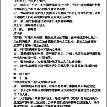
（如果有）的協助下進行。
§2°。除非有三分之二的州議會議員作出決定，否則由適當機構針對州
長每年提交的帳目發布的事先意見應為準。
§3°。每年應向任何納稅人提供60天的縣帳戶以進行檢查和評估，並且
任何納稅人都可以根據法律規定質疑其合法性。
§4°。禁止建立縣會計法庭和會計理事會或機構。
第五章：聯邦轄區和領土
第一部分：聯邦區
第32條
聯邦區（可能不划分縣）應受組織法的管轄，在兩輪投票中以最少十
天的間隔投票，並由立法會議廳的三分之二批准，並由立法會頒布，
並遵守本憲法中確立的原則。
§1°。聯邦區應擁有各州和縣的立法權。
§2°。選舉州長和副州長，遵守藝術規定。77個，地區代表應與州長和
州代表的任期一致，任期相同。
§3°。藝術的規定。27個適用於地區代表和立法會議廳。
§4°。聯邦法律應規定聯邦區政府對民警和憲兵以及軍事消防隊的使
用。
第二節：領土
第三十三條
法律應規定領土的行政和司法組織。
§1°。可以將地區劃分為縣，在適用時應遵守本標題第四章的規定。
§2°。領土政府的帳目應在國際電聯帳目法庭事先同意的情況下提交國
民代表大會。
§3°。人口超過十萬的聯邦領土，除應根據本《憲法》任命的州長外，
還應設有審判和上訴法院，公共事務部成員和聯邦公設辯護人；法律
應規定對領土立法機關及其決策機構進行選舉。