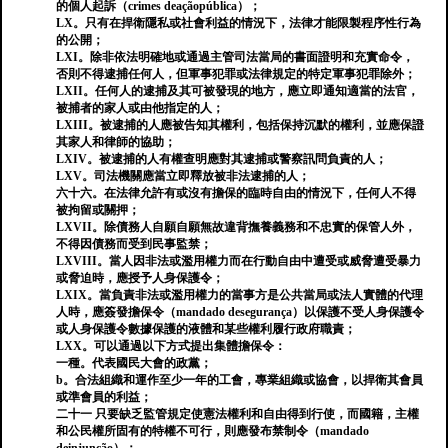
的個人起訴（crimes deaçãopública）；
LX。只有在捍衛隱私或社會利益的情況下，法律才能限製程序性行為
的公開；
LXI。除非依法明確地或通過主管司法當局的書面證明和充實命令，
否則不得逮捕任何人，但軍事犯罪或法律規定的特定軍事犯罪除外；
LXII。任何人的逮捕及其可被發現的地方，應立即通知適當的法官，
被捕者的家人或由他指定的人；
LXIII。被逮捕的人應被告知其權利，包括保持沉默的權利，並應保證
其家人和律師的協助；
LXIV。被逮捕的人有權查明應對其逮捕或警察訊問負責的人；
LXV。司法機關應當立即釋放被非法逮捕的人；
六十六。在法律允許有或沒有擔保的臨時自由的情況下，任何人不得
被拘留或關押；
LXVII。除債務人自願自願無故違背撫養義務和不忠實的保管人外，
不得因債務而受到民事監禁；
LXVIII。當人因非法或濫用權力而在行動自由中遭受或威脅遭受暴力
或脅迫時，應授予人身保護令；
LXIX。當負責非法或濫用權力的當事方是公共當局或法人實體的代理
人時，應簽發擔保令（mandado desegurança）以保護不受人身保護令
或人身保護令數據保護的液體和某些權利履行政府職責；
LXX。可以通過以下方式提出集體擔保令：
一種。代表國民大會的政黨；
b。合法組織和運作至少一年的工會，專業組織或協會，以捍衛其會員
或準會員的利益；
二十一 只要缺乏監管規定使憲法權利和自由得到行使，而國籍，主權
和公民權所固有的特權不可行，則應發布禁制令（mandado