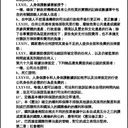
deinjunção）；
LXXII。人身保護數據應被授予：
一種。確保了解政府機構或具有公共性質的實體的記錄或數據庫中包
含的有關請願人的個人信息；
b。在申請人不想通過機密的司法或行政程序進行更正時，更正數據；
LXXIII。任何公民都有資格採取民眾行動，廢除危害公共遺產或國家
所參與實體的遺產，行政道德，環境以及歷史和文化遺產的行為；除
了在事實證明為惡意的情況下，原告免於支付法院費用，也不承擔支
付勝訴方律師費和費用的負擔；
LXXIV。國家應向任何證明其資金不足的人提供全面和免費的法律援
助；
LXXV。國家應賠償因司法錯誤而被定罪的任何人，以及仍被監禁的
時間超過其刑期的任何人；
第六十六屆 根據法律規定，下列物品應免費提供給公認的貧困者：
一種。公民出生證明；
b。死亡證明;
LXXVII。人身保護令和人身保護數據訴訟程序以及法律規定的行使
公民身份所必需的行為是免費的；
LXXVIII。每個人都可以確信，司法和行政訴訟將在合理的時間內結
束，並且可以保證迅速進行司法和行政訴訟。
§1°。定義基本權利和保證的規則立即適用。
§2°。本《憲法》確立的權利和保障不排除其他源自其採用的製度和原
則或巴西聯邦共和國加入的國際條約的權利和保障。
§3°。國民議會兩院在兩次不同的投票會議中以各自成員五分之三的讚
成票通過的國際人權條約和公約，應等同於《憲法修正案》。
§4°。巴西服從國際刑事法庭的管轄，對它的成立表現出堅持。
第二章：社會權利