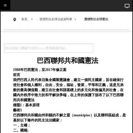
首頁
憲標對比全球法規資料庫
憲標對比全球憲法
巴西聯邦共和國憲法
1988年巴西憲法，至2017年修正案
前言
我們巴西人民代表召集全國製憲議會，建立一個民主國家，旨在確保行
使社會和個人權利，自由，安全，福祉，發展，平等和正義，這是兄弟
般的最高價值觀，建立在社會和諧基礎上的多元化和無偏見的社會，在
國內外秩序中致力於和平解決爭端，在上帝的保護下頒布了以下巴西聯
邦共和國憲法
標題I：基本原理
藝術1
巴西聯邦共和國由州和縣的不解之盟（municípios）以及聯邦區組成，是
基於以下條件的民主法治國家：
一，主權；
二。國籍;