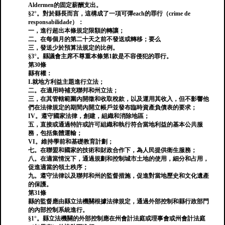
Aldermen的固定薪酬支出。
§2°。對於縣長而言，這構成了一項可彈each的罪行（crime de
responsabilidade）：
一，進行超出本條規定限額的轉讓；
二。在每個月的第二十天之前不發送或轉移；要么
三，發送少於預算法規定的比例。
§3°。縣議會主席不尊重本條第1款是不容侵犯的罪行。
第30條
縣有權：
I.就地方利益主題進行立法；
二。在適用時補充聯邦和州立法；
三，在其管轄範圍內開徵和收取稅款，以及運用其收入，但不影響他
們在法律規定的期間內開立帳戶並發布臨時資產負債表的要求；
IV。遵守國家法律，創建，組織和消除地區；
五，直接或通過特許或許可組織和執行符合當地利益的基本公共服
務，包括集體運輸；
VI。維持學前和基礎教育計劃；
七。在聯盟和國家的技術和財政合作下，為人民提供衛生服務；
八。在適當情況下，通過規劃和控制城市土地的使用，細分和占用，
促進適當的領土秩序；
九。遵守法律以及聯邦和州的監督措施，促進對當地歷史和文化遺產
的保護。
第31條
縣的監督應由縣立法機關根據法律規定，通過外部控制和縣行政部門
的內部控制系統進行。
§1°。縣立法機關的外部控制應在州會計法庭或理事會或州會計法庭