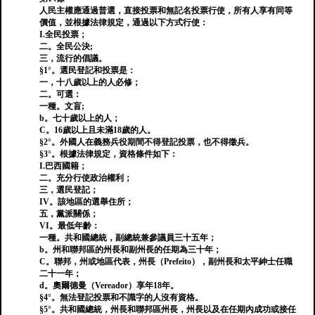
人民主權應通過普選，直接投票和無記名投票行使，所有人享有同等
價值，並根據法律規定，通過以下方式行使：
I.全民投票；
二。全民公決;
三，流行的倡議。
§1°。選民登記和投票是：
一，十八歲以上的人必修；
二。可選：
一種。文盲;
b。七十歲以上的人；
C。16歲以上且未滿18歲的人。
§2°。外國人在義務兵役期間不得登記投票，也不得徵兵。
§3°。根據法律規定，資格條件如下：
I.巴西國籍；
二。充分行使政治權利；
三，選民登記；
IV。該地區的選舉住所；
五，黨派關係；
VI。最低年齡：
一種。共和國總統，副總統兼參議員三十五年；
b。州和聯邦區的州長和副州長的任期為三十年；
C。聯邦，州或地區代表，州長（Prefeito），副州長和太平紳士任職
二十一年；
d。奧爾德曼（Vereador）享年18年。
§4°。無法登記投票和不識字的人沒有資格。
§5°。共和國總統，州長和聯邦區州長，州長以及在任期內成功或接任