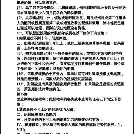
總統的州，可以連選連任。
§6°。為了競選其他職位，共和國總統，州長和聯邦區州長以及州長必
須在選舉前至少六個月從各自的職位辭職。
§7°。共和國總統，州，領地或聯邦區州長，州長或州長或第二任繼承
人的配偶或親屬直至第二級或通過收養的配偶和親屬，除非他們已經
任職並可以連選，否則在現任轄區沒有資格。
§8°。可以登記投票的武裝部隊成員在以下條件下有資格：
I.如果服役不到十年，則應休假。
二。如果他已經服役十年以上，他的上級將免除其軍事職務；如果當
選，上任後將自動退休。
§9°。補充法應規定其他不符合條件的情況，並在其有效期內保持有
效，以保護行政廉政，執行任務的道德（考慮候選人的過往生活）以
及選舉的正常性和合法性。直接或間接行政機關中擔任職務，職位或
工作所產生的經濟權力或濫用的影響。
§10°。選舉授權後的十五天內，選舉法庭可以對選舉授權提出異議，
以濫用經濟權力，腐敗或欺詐的證據證明該訴訟。
§11°。對訴訟提出異議的訴訟應保密進行，如果訴訟是虛假的或惡意
的，原告應依法律承擔責任。
第15條
禁止剝奪政治權利；此類權利的喪失或中止可能僅在以下情況下發
生：
I.通過最終不可上訴的判決取消入籍；
二。絕對民事無行為能力；
三，只要最終的不可上訴的刑事定罪的影響仍然有效；
IV。根據條款，拒絕履行對每個人施加的義務或執行替代服務。5，
VIII;