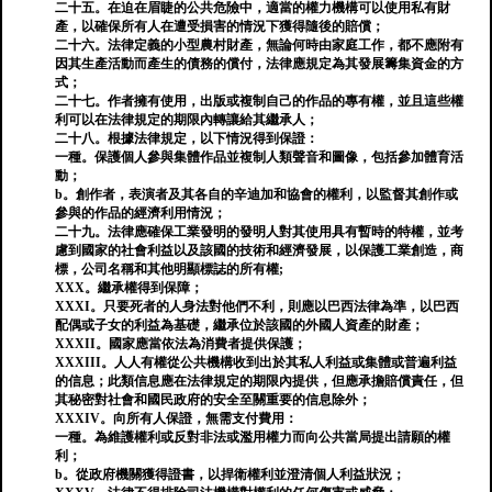
二十五。在迫在眉睫的公共危險中，適當的權力機構可以使用私有財
產，以確保所有人在遭受損害的情況下獲得隨後的賠償；
二十六。法律定義的小型農村財產，無論何時由家庭工作，都不應附有
因其生產活動而產生的債務的償付，法律應規定為其發展籌集資金的方
式；
二十七。作者擁有使用，出版或複制自己的作品的專有權，並且這些權
利可以在法律規定的期限內轉讓給其繼承人；
二十八。根據法律規定，以下情況得到保證：
一種。保護個人參與集體作品並複制人類聲音和圖像，包括參加體育活
動；
b。創作者，表演者及其各自的辛迪加和協會的權利，以監督其創作或
參與的作品的經濟利用情況；
二十九。法律應確保工業發明的發明人對其使用具有暫時的特權，並考
慮到國家的社會利益以及該國的技術和經濟發展，以保護工業創造，商
標，公司名稱和其他明顯標誌的所有權;
XXX。繼承權得到保障；
XXXI。只要死者的人身法對他們不利，則應以巴西法律為準，以巴西
配偶或子女的利益為基礎，繼承位於該國的外國人資產的財產；
XXXII。國家應當依法為消費者提供保護；
XXXIII。人人有權從公共機構收到出於其私人利益或集體或普遍利益
的信息；此類信息應在法律規定的期限內提供，但應承擔賠償責任，但
其秘密對社會和國民政府的安全至關重要的信息除外；
XXXIV。向所有人保證，無需支付費用：
一種。為維護權利或反對非法或濫用權力而向公共當局提出請願的權
利；
b。從政府機關獲得證書，以捍衛權利並澄清個人利益狀況；