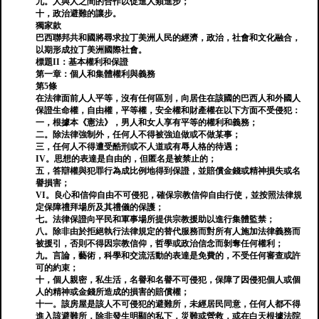
九。人與人之間的合作以促進人類進步；
十，政治避難的讓步。
獨家款
巴西聯邦共和國將尋求拉丁美洲人民的經濟，政治，社會和文化融合，
以期形成拉丁美洲國際社會。
標題II：基本權利和保證
第一章：個人和集體權利與義務
第5條
在法律面前人人平等，沒有任何區別，向居住在該國的巴西人和外國人
保證生命權，自由權，平等權，安全權和財產權在以下方面不受侵犯：
一，根據本《憲法》，男人和女人享有平等的權利和義務；
二。除法律強制外，任何人不得被強迫做或不做某事；
三，任何人不得遭受酷刑或不人道或有辱人格的待遇；
IV。思想的表達是自由的，但匿名是被禁止的；
五，答辯權與犯罪行為成比例地得到保證，並賠償金錢或精神損失或名
譽損害；
VI。良心和信仰自由不可侵犯，確保宗教信仰自由行使，並按照法律規
定保障禮拜場所及其禮儀的保護；
七。法律保證向平民和軍事場所提供宗教援助以進行集體監禁；
八。除非由於拒絕執行法律規定的替代服務而對所有人施加法律義務而
被援引，否則不得因宗教信仰，哲學或政治信念而剝奪任何權利；
九。言論，藝術，科學和交流活動的表達是免費的，不受任何審查或許
可的約束；
十，個人親密，私生活，名譽和名譽不可侵犯，保障了因侵犯個人或個
人的精神或金錢所造成的損害的賠償權；
十一。該房屋是該人不可侵犯的避難所，未經居民同意，任何人都不得
進入該避難所，除非發生明顯的私下，災難或營救，或在白天根據法院