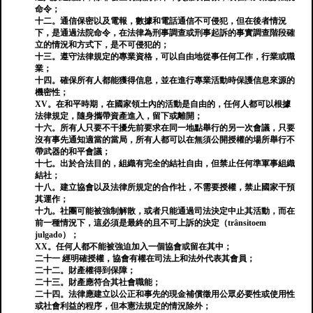
命令；
十二。通信保密以及電報，數據和電話通信不可侵犯，但在後者情況
下，是通過法院命令，在法律為刑事調查或刑事起訴的事實調查階段確
立的情況和方式下，是不可侵犯的；
十三。遵守法律規定的專業資格，可以自由地從事任何工作，行業或職
業；
十四。確保所有人都能獲得信息，並在進行專業活動時保護信息來源的
機密性；
XV。在和平時期，在國家領土內的活動是自由的，任何人都可以根據
法律規定，隨身攜帶資產進入，留下或離開；
十六。所有人只要不干擾先前要求在同一地點舉行的另一次會議，只要
沒有事先通知適當的當局，所有人都可以在無須公開授權的場所舉行不
帶武器的和平會議；
十七。出於合法目的，組織有完全的結社自由，但禁止任何準軍事組織
結社；
十八。建立協會以及法律所規定的合作社，不需要授權，禁止國家干預
其運作；
十九。社團可能被強制解散，或者只能通過司法決定中止其活動，而在
前一種情況下，這必須是最終的且不可上訴的決定（trânsitoem
julgado）；
XX。任何人都不能被強迫加入一個協會或留在其中；
二十一 經明確授權，協會有權在司法上和法外代表其會員；
二十二。財產權得到保障；
二十三。財產應符合其社會職能；
二十四。法律應建立以公正和事先的現金補償徵用公眾必要性或使用性
或社會利益的程序，但本憲法規定的情況除外；