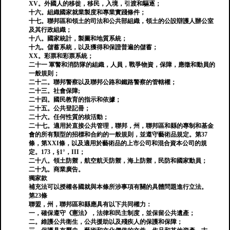
XV。外國人的移徙，移民，入境，引渡和驅逐；
十六。組織國家就業製度和專業實踐條件；
十七。聯邦區和領土的司法和公共部組織，領土的公設辯護人辦公室
及其行政組織；
十八。國家統計，製圖和地質系統；
十九。儲蓄系統，以及獲得和保證普遍的儲蓄；
XX。彩票和彩票系統；
二十一 軍警和消防隊的組織，人員，戰爭物資，保障，應徵和動員的
一般規則；
二十二。聯邦警察以及聯邦公路和鐵路警察的管轄權；
二十三。社會保障;
二十四。國民教育的指示和依據；
二十五。公共登記冊；
二十六。任何性質的核活動；
二十七。適用於直接公共管理，聯邦，州，聯邦區和縣的專制和基金
會的所有類型的招標和合約的一般規則，並遵守藝術品規定。第37
條，第XXI條，以及適用於藝術品的上市公司和混合資本公司的規
定。173，§1°，III；
二十八。領土防禦，航空航天防禦，海上防禦，民防和國家動員；
二十九。商業廣告。
獨家款
補充法可以授權各國就與本條所涉事項有關的具體問題進行立法。
第23條
聯盟，州，聯邦區和縣應具有以下共同權力：
一，確保遵守《憲法》，法律和民主制度，並保留公共遺產；
二。維護公共衛生，公共援助以及殘疾人的保護和保障；