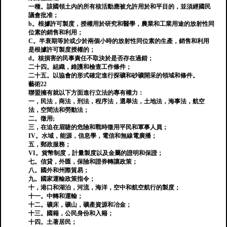
一種。該國領土內的所有核活動應被允許用於和平目的，並須經國民
議會批准；
b。根據許可製度，授權用於研究和醫學，農業和工業用途的放射性同
位素的銷售和利用；
C。半衰期等於或少於兩個小時的放射性同位素的生產，銷售和利用
是根據許可製度授權的；
d。核損害的民事責任不取決於是否存在過錯；
二十四。組織，維護和檢查工作條件；
二十五。以協會的形式確定進行探礦和砂礦開采的領域和條件。
藝術22
聯盟擁有就以下方面進行立法的專有權力：
一，民法，商法，刑法，程序法，選舉法，土地法，海事法，航空
法，空間法和勞動法；
二。徵用;
三，在迫在眉睫的危險和戰時徵用平民和軍事人員；
IV。水域，能源，信息學，電信和無線電廣播；
五，郵政服務；
VI。貨幣制度，計量製度以及金屬的證明和保證；
七。信貸，外匯，保險和證券轉讓政策；
八。國外和州際貿易；
九。國家運輸政策指令；
十，港口和湖泊，河流，海洋，空中和航空航行的製度；
十一。中轉和運輸；
十二。礦床，礦山，礦產資源和冶金；
十三。國籍，公民身份和入籍；
十四。土著居民；