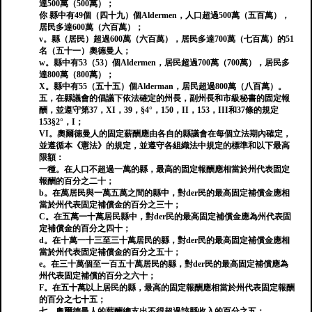
達500萬（500萬）；
你 縣中有49個（四十九）個Aldermen，人口超過500萬（五百萬），
居民多達600萬（六百萬）；
v。縣（居民）超過600萬（六百萬），居民多達700萬（七百萬）的51
名（五十一）奧德曼人；
w。縣中有53（53）個Aldermen，居民超過700萬（700萬），居民多
達800萬（800萬）；
X。縣中有55（五十五）個Alderman，居民超過800萬（八百萬）。
五，在縣議會的倡議下依法確定的州長，副州長和市級秘書的固定報
酬，並遵守第37，XI，39，§4°，150，II，153，III和37條的規定
153§2°，I；
VI。奧爾德曼人的固定薪酬應由各自的縣議會在每個立法期內確定，
並遵循本《憲法》的規定，並遵守各組織法中規定的標準和以下最高
限額：
一種。在人口不超過一萬的縣，最高的固定報酬應相當於州代表固定
報酬的百分之二十；
b。在萬居民與一萬五萬之間的縣中，對der民的最高固定補償金應相
當於州代表固定補償金的百分之三十；
C。在五萬一十萬居民縣中，對der民的最高固定補償金應為州代表固
定補償金的百分之四十；
d。在十萬一十三至三十萬居民的縣，對der民的最高固定補償金應相
當於州代表固定補償金的百分之五十；
e。在三十萬個至一百五十萬居民的縣，對der民的最高固定補償應為
州代表固定補償的百分之六十；
F。在五十萬以上居民的縣，最高的固定報酬應相當於州代表固定報酬
的百分之七十五；
七。奧爾德曼人的薪酬總支出不得超過該縣收入的百分之五；