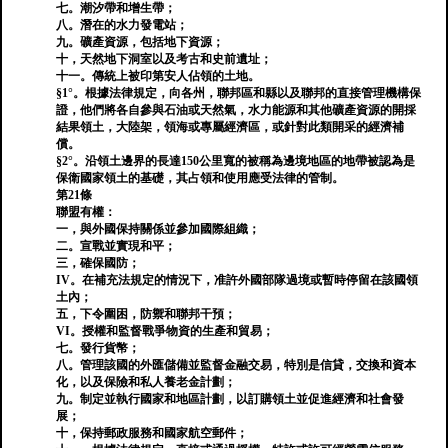
七。潮汐帶和增生帶；
八。潛在的水力發電站；
九。礦產資源，包括地下資源；
十，天然地下洞室以及考古和史前遺址；
十一。傳統上被印第安人佔領的土地。
§1°。根據法律規定，向各州，聯邦區和縣以及聯邦的直接管理機構保
證，他們將各自參與石油或天然氣，水力能源和其他礦產資源的開採
結果領土，大陸架，領海或專屬經濟區，或針對此類開采的經濟補
償。
§2°。沿領土邊界的長達150公里寬的被稱為邊境地區的地帶被認為是
保衛國家領土的基礎，其占領和使用應受法律的管制。
第21條
聯盟有權：
一，與外國保持關係並參加國際組織；
二。宣戰並實現和平；
三，確保國防；
IV。在補充法規定的情況下，准許外國部隊過境或暫時停留在該國領
土內；
五，下令圍困，防禦和聯邦干預；
VI。授權和監督戰爭物資的生產和貿易；
七。發行貨幣；
八。管理該國的外匯儲備並監督金融交易，特別是信貸，交換和資本
化，以及保險和私人養老金計劃；
九。制定並執行國家和地區計劃，以訂購領土並促進經濟和社會發
展；
十，保持郵政服務和國家航空郵件；