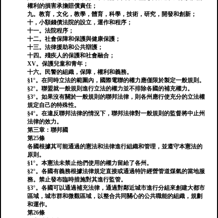
權利的損害承擔賠償責任；
九。教育，文化，教學，體育，科學，技術，研究，開發和創新；
十，小額錢債法院的設立，運作和程序；
十一。法院程序；
十二。社會保障和保護與健康保護；
十三。法律援助和公共辯護；
十四。殘疾人的保護和社會融合；
XV。保護兒童和青年；
十六。民警的組織，保障，權利和義務。
§1°。在同時立法的範圍內，國際電聯的權力應僅限於製定一般規則。
§2°。聯盟就一般規則進行立法的權力並不排除各國的補充權力。
§3°。如果沒有關於一般規則的聯邦法律，則各州應行使充分的立法權
規定自己的特殊性。
§4°。在違反聯邦法律的情況下，聯邦法律對一般規則的監督將中止州
法律的效力。
第三章：聯邦國
第25條
各國根據其可能通過的憲法和法律進行組織和管理，並遵守本憲法的
原則。
§1°。本憲法未禁止他們使用的權力留給了各州。
§2°。各國有義務根據法律規定直接或通過特許經營管道煤氣的當地服
務。禁止發布臨時措施對其進行監管。
§3°。各國可以通過補充法律，通過對鄰近城市進行分組來創建大都市
區域，城市群和微觀區域，以整合共同關心的公共職能的組織，規劃
和運作。
第26條