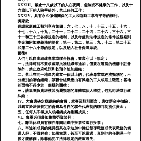
XXXIII。禁止十八歲以下的人在夜間，危險或不健康的工作，以及十
六歲以下的人除學徒外，禁止任何工作；
XXXIV。具有永久僱傭關係的工人和臨時工享有平等的權利。
獨家款
保證家庭傭工類別享有第四，六，七，八，十，十三，十五，十六，
十七，十八，十九，二十一，二十二，二十四，二十六，三十六，三
十一和三十三各節規定的權利，以及考慮到法律規定的條件並觀察到
本金和附加稅義務的簡化，第一，第二，第三，九，十二，第二十五
和第二十八小節的規定，以及納入社會保障系統。
藝術8
人們可以自由組建專業或聯合協會，並遵守以下規定：
一，法律可能不要求國家批准組織辛迪加，但要在適當的機構中註冊
除外，禁止政府乾預和乾預辛迪加組織；
二。禁止在同一地區內建立一個以上的，代表專業或經濟類別的，不
分級別的聯合組織，該聯合組織應由有興趣的工人或雇主確定；基地
的面積不得少於一個縣的面積；
三，該集團負責維護其所屬類別的集體或個人權益，包括司法或行政
糾紛；
IV。大會應確定應繳納的會費，就專業類別而言，應從薪金中扣除，
以獨立於法律規定的會費為各自的聯合代表制的聯邦制提供資金；
五，任何人不得加入或繼續成為集團成員；
VI。集團必須參加集體勞資談判；
七。離退休成員有權在集團組織中投票並進行投票；
八。辛迪加成員的僱員從其在辛迪加中擔任領導職務或代表職務的候
選人起，不得解僱；如果當選，甚至可以當選，直到他的任期滿一年
後才能解僱，除非他犯了法律規定的嚴重過失。