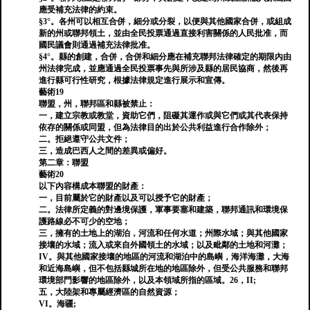
應受補充法律的約束。
§3°。各州可以相互合併，細分或分裂，以便與其他國家合併，或組成
新的州或聯邦領土，並由全民投票通過直接利害關係的人民批准，而
國民議會則通過補充法律批准。
§4°。縣的創建，合併，合併和細分應在補充聯邦法律確定的期限內由
州法律完成，並應通過全民投票事先與所涉及縣的居民協商，然後再
進行縣可行性研究，根據法律規定進行展示和宣傳。
藝術19
聯盟，州，聯邦區和縣被禁止：
一，建立宗教或教堂，資助它們，阻礙其運作或與它們或其代表保持
依存的關係或同盟，但為法律目的出於公共利益進行合作除外；
二。拒絕遵守公共文件；
三，造成巴西人之間的差異或偏好。
第二章：聯盟
藝術20
以下內容構成本聯盟的財產：
一，目前屬於它的財產以及可以授予它的財產；
二。法律所定義的對邊境保護，軍事要塞和建築，聯邦通訊和環境保
護路線必不可少的空地；
三，擁有的土地上的湖泊，河流和任何水道；州際水域；與其他國家
接壤的水域；流入或來自外國領土的水域；以及毗鄰的土地和河灘；
IV。與其他國家接壤的地區的河流和湖泊中的島嶼，海洋海灘，大海
和近海島嶼，但不包括縣城所在地的地區除外，但受公共服務和聯邦
環境部門影響的地區除外，以及本領域所指的區域。26，II;
五，大陸架和專屬經濟區的自然資源；
VI。海疆;