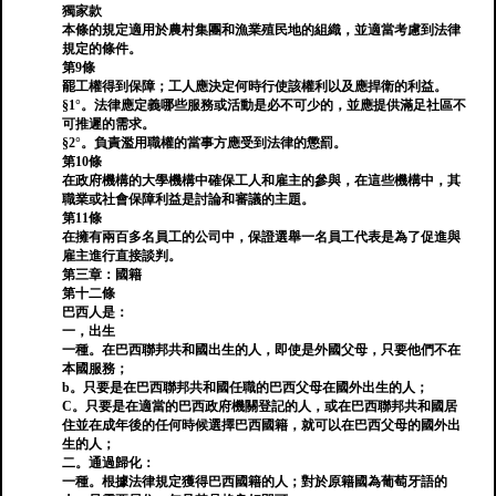
獨家款
本條的規定適用於農村集團和漁業殖民地的組織，並適當考慮到法律
規定的條件。
第9條
罷工權得到保障；工人應決定何時行使該權利以及應捍衛的利益。
§1°。法律應定義哪些服務或活動是必不可少的，並應提供滿足社區不
可推遲的需求。
§2°。負責濫用職權的當事方應受到法律的懲罰。
第10條
在政府機構的大學機構中確保工人和雇主的參與，在這些機構中，其
職業或社會保障利益是討論和審議的主題。
第11條
在擁有兩百多名員工的公司中，保證選舉一名員工代表是為了促進與
雇主進行直接談判。
第三章：國籍
第十二條
巴西人是：
一，出生
一種。在巴西聯邦共和國出生的人，即使是外國父母，只要他們不在
本國服務；
b。只要是在巴西聯邦共和國任職的巴西父母在國外出生的人；
C。只要是在適當的巴西政府機關登記的人，或在巴西聯邦共和國居
住並在成年後的任何時候選擇巴西國籍，就可以在巴西父母的國外出
生的人；
二。通過歸化：
一種。根據法律規定獲得巴西國籍的人；對於原籍國為葡萄牙語的