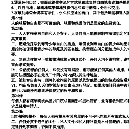
5.通過任何口頭，書面或視覺交流的方式單獨或集體自由地表達和傳播
6.可以自由地，單獨地或集體地獲得信息並進行解釋，分析和交流。
7.在玻利維亞全境享有居住，永久和流通的自由，其中包括離開和進入
第22條
人的尊嚴和自由是不可侵犯的。尊重和保護他們是國家的主要責任。
第23條
一，人人有權享有自由和人身安全。人身自由只能被限制在法律規定的
真實事實。
二。應避免採取剝奪青少年自由的措施。每個被剝奪自由的青少年均應
應始終確保尊重青少年的尊嚴及其匿名性。拘留應在與分配給成年人的
要。
三，除在這種情況下並根據法律規定的形式外，任何人均不得拘留，逮
書面形式簽發。
IV。公然犯罪的任何人，即使沒有逮捕證，也可能被任何其他人逮捕。
該司法機關必須在最長二十四小時內解決其法律地位。
五。被剝奪自由時，應將其被拘留的原因以及對他提出的指控或控告通
VI。拘留所負責人必須對被剝奪自由者進行登記。如果未在註冊表中復
履行此項義務將導致法律規定的程序和製裁。
第24條
每個人都有權單獨或集體以口頭或書面形式提出請願，並有權收到正式
求是確定申請人。
第25條
I.除法院授權外，每個人都有權享有其房屋的不可侵犯性和所有形式私
二。任何介質中包含的函件，私人文件和私人陳述都是不可侵犯的，除
定進行刑事調查，否則不得扣押。