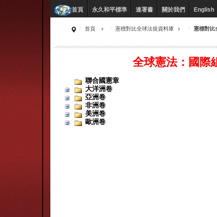
永久和平標準
連署書
關於我們
English
首頁
首頁
憲標對比全球法規資料庫
憲標對比
全球憲法：國際
聯合國憲章
大洋洲卷
亞洲卷
非洲卷
美洲卷
歐洲卷