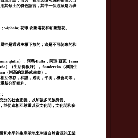
是西班牙語，而另一種則必須考慮到整個人口
使用其領土的特色語言，其中一個必須是西班
phala; 花環 坎圖塔花和帕圖茹花。
和屬性是通過主權下放的；這是不可剝奪的和
illa），阿瑪·llulla，阿瑪·蘇瓦（ama
a）（生活得很好）， ñandereko（和諧生
pajñan（崇高的道路或生命）。
，相互依存，和諧，透明，平衡，機會均等，
和重新分配福利。
能：
有充分的社會正義，以加強多民族身份。
嚴，並促進相互尊重以及文化間，文化間和多
規模和水平的生產基地來刺激自然資源的工業