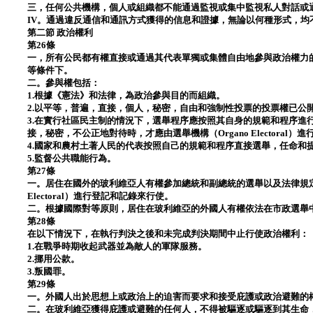
三，任何公共機構，個人或組織都不能通過監視或集中監視私人對話或
IV。通過違反通信和通訊方式獲得的信息和證據，無論以何種形式，均
第二節 政治權利
第26條
一，所有公民都有權直接或通過其代表單獨或集體自由地參與政治權力
等條件下。
二。參與權包括：
1.根據《憲法》和法律，為政治參與目的而組織。
2.以平等，普遍，直接，個人，秘密，自由和強制性投票的投票權已公
3.在實行社區民主制的情況下，選舉程序應按照其自身的規範和程序進
接，秘密，不公正地對待時，才應由選舉機構（Organo Electoral
4.國家和農村土著人民的代表按照自己的規範和程序直接選舉，任命和
5.監督公共職能行為。
第27條
一。居住在國外的玻利維亞人有權參加總統和副總統的選舉以及法律規定的
Electoral）進行登記和記錄來行使。
二。根據國際對等原則，居住在玻利維亞的外國人有權依法在市政選舉
第28條
在以下情況下，在執行判決之後和未完成判決期間中止行使政治權利：
1.在戰爭時期收起武器並為敵人的軍隊服務。
2.挪用公款。
3.叛國罪。
第29條
一。外國人出於思想上或政治上的迫害而要求和接受庇護或政治避難的
二。在玻利維亞獲得庇護或避難的任何人，不得被驅逐或驅逐到其生命