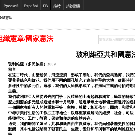
Русский
Español
FB
推特
捐款贈書
全球憲法
組織憲章/國家憲法
玻利維亞共和國憲
玻利維亞（多民族國）2009
前言
在遠古時代，山巒起伏，河流流淌，形成了湖泊。我們的亞馬遜河，我們
覆蓋著綠色和鮮花。我們用不同的面孔填充了這個神聖的大地，從那時起
多樣性中的多元性。這樣，我們的人民就形成了，在殖民主義的可怕時期
主義。
我們玻利維亞人民從過去的鬥爭，反殖民的土著起義和獨立，民眾的解放
歷史淵源的多元組成通過水和十月戰爭，通過爭奪土地和領土而進行的遊
一個國家在所有人的尊重和平等，主權，尊嚴，相互依存，團結，和諧和
中尋求美好生活的工作占主導地位；以尊重該國居民的經濟，社會，司法
能獲得水，工作，教育，保健和住房的集體共存。
過去，我們離開了殖民，共和和新自由主義國家。我們面臨著歷史性的挑
狀態，其中包括並闡明了朝著民主，生產，愛好和平與和平的玻利維亞前
民。