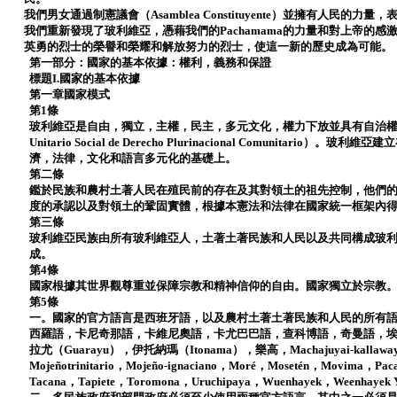
我們男女通過制憲議會（Asamblea Constituyente）並擁有人民的
我們重新發現了玻利維亞，憑藉我們的Pachamama的力量和對上帝的
英勇的烈士的榮譽和榮耀和解放努力的烈士，使這一新的歷史成為可能。
第一部分：國家的基本依據：權利，義務和保證
標題I.國家的基本依據
第一章國家模式
第1條
玻利維亞是自由，獨立，主權，民主，多元文化，權力下放並具有自治權的
Unitario Social de Derecho Plurinacional Comunita
濟，法律，文化和語言多元化的基礎上。
第二條
鑑於民族和農村土著人民在殖民前的存在及其對領土的祖先控制，他們
度的承認以及對領土的鞏固實體，根據本憲法和法律在國家統一框架內
第三條
玻利維亞民族由所有玻利維亞人，土著土著民族和人民以及共同構成玻
成。
第4條
國家根據其世界觀尊重並保障宗教和精神信仰的自由。國家獨立於宗教
第5條
一。國家的官方語言是西班牙語，以及農村土著土著民族和人民的所有
西羅語，卡尼奇那語，卡維尼奧語，卡尤巴巴語，查科博語，奇曼語，
拉尤（Guarayu），伊托納瑪（Itonama），樂高，Machajuyai-kallaway
Mojeñotrinitario，Mojeño-ignaciano，Moré，Mosetén，Movima，Pa
Tacana，Tapiete，Toromona，Uruchipaya，Wuenhayek，Weenhayek