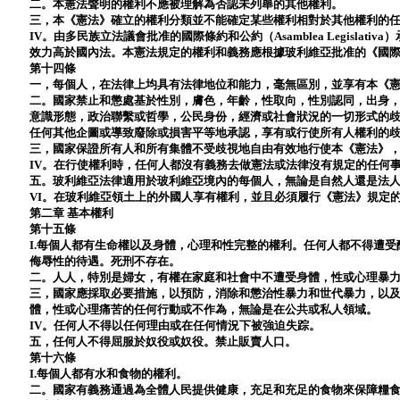
二。本憲法聲明的權利不應被理解為否認未列舉的其他權利。
三，本《憲法》確立的權利分類並不能確定某些權利相對於其他權利的
IV。由多民族立法議會批准的國際條約和公約（Asamblea Legisla
效力高於國內法。本憲法規定的權利和義務應根據玻利維亞批准的《國
第十四條
一，每個人，在法律上均具有法律地位和能力，毫無區別，並享有本《
二。國家禁止和懲處基於性別，膚色，年齡，性取向，性別認同，出身
意識形態，政治聯繫或哲學，公民身份，經濟或社會狀況的一切形式的
任何其他企圖或導致廢除​​或損害平等地承認，享有或行使所有人權利的
三，國家保證所有人和所有集體不受歧視地自由有效地行使本《憲法》
IV。在行使權利時，任何人都沒有義務去做憲法或法律沒有規定的任何
五。玻利維亞法律適用於玻利維亞境內的每個人，無論是自然人還是法
VI。在玻利維亞領土上的外國人享有權利，並且必須履行《憲法》規定
第二章 基本權利
第十五條
I.每個人都有生命權以及身體，心理和性完整的權利。任何人都不得遭
侮辱性的待遇。死刑不存在。
二。人人，特別是婦女，有權在家庭和社會中不遭受身體，性或心理暴
三，國家應採取必要措施，以預防，消除和懲治性暴力和世代暴力，以
體，性或心理痛苦的任何行動或不作為，無論是在公共或私人領域。
IV。任何人不得以任何理由或在任何情況下被強迫失踪。
五，任何人不得屈服於奴役或奴役。禁止販賣人口。
第十六條
I.每個人都有水和食物的權利。
二。國家有義務通過為全體人民提供健康，充足和充足的食物來保障糧