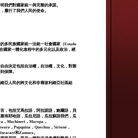
力量，表明我們對國家統一與完整的承諾。
感激，履行了我們人民的使命。
多民族國家統一法統一社會國家（Estado
rio）。玻利維亞建立在國家一體化進程中的多元化以及政治，經
的自由決定包括自治權，自治權，文化，對製
得到保障。
利維亞人民的跨文化和非裔玻利維亞社區組
。
語言，包括艾馬拉語，阿拉諾語，鮑爾語，貝
埃塞埃耶哈語，瓜拉尼語，瓜拉蘇語我們，瓜
a，Machineri，Maropa，
cawara，Pupquina，Quechua，Sirionó，
 Yuracaré和Zamuco。