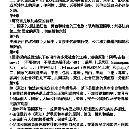
二。多民族政府和部門政府必須至少使用兩種官方語言。其中之一必須
或所涉領土的用途，便利性，環境，必要性和偏好。其他自治政府必須
牙語。
第6條
I.蘇克雷是玻利維亞的首都。
二。國家的標誌是紅色，黃色和綠色的三色旗；玻利維亞國歌；武器法典；wi
第二章 國家的原則，價值觀和宗旨
第7條
主權居住在玻利維亞人民中，直接由代表團行使。公共權力機構的職能
無限的。
第8條
I.國家採納並促進以下各項作為多元社會的道德，道德原則：阿瑪·吉拉（ama qh
suwa）（不要偷懶，不要成為騙子或小偷），蘇馬·卡瑪尼亞（sumaqamañ
活），teko kavi（美好生活），ivi maraei（沒有邪惡的土地）和qha
二。國家的基礎是團結，平等，包容，尊嚴，自由，團結，互惠，尊重
參與中的社會和性別平等，共同福利，責任，社會正義的價值觀，分配
第9條
除《憲法》和法律所規定的宗旨和職能外，以下是國家的基本宗旨和職
1.在非殖民化的基礎上建立公正和和諧的社會，不加歧視和剝削，並具
2.保障個人，國家，人民和社區的福利，發展，安全和保護以及平等尊
元語言對話。
3.重申和加強國家統一，並保留作為歷史和人類遺產的多民族的多樣性。
4.確保履行本《憲法》所承認和奉獻的原則，價值，權利和義務。
5.確保所有人都能接受教育，保健和工作。
6.促進和保證負責任和有計劃地使用自然資源，並通過發展和加強不同