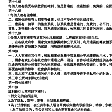
第十七條
每個人都有接受各級教育的權利，這是普遍的，生產性的，免費的，全
第十八條
I.每個人都有健康權。
二。國家保證所有人都享有健康，並且不受任何排斥或歧視。
三，應當有一個單一的衛生系統，該系統應是普遍的，免費的，公平的
質量，友善和社會控制。該系統基於團結，效率和共同負責的原則，由
第十九條
I.每個人都有權享有適當的生境和家庭，以尊嚴家庭和社區生活。
二。在各級政府中，國家負責根據團結和公平原則，利用適當的籌資體
應優先針對資源匱乏的家庭，弱勢群體和農村地區。
第20條
一，人人有權在其住所，郵政和電信服務中普遍和公平地獲得飲用水，
二。國家有責任在各級政府中通過公共，混合，合作或社區實體提供基
以通過與私營公司簽訂的合同來提供。提供服務應符合普遍性，責任，
要覆蓋範圍的標準；社會參與和控制。
三，供水和下水道系統的使用是人權，既不是讓步也不是私有化的對象
第三章 公民權利和政治權利
第一節公民權利
第21條
玻利維亞人享有以下權利：
1.對文化的自我認同。
2.為了隱私，親密，榮譽，自我形象和尊嚴。
3.為了法律目的，在公共和私人場合單獨或集體表示的信仰，精神，宗
4.為了法律目的，在公共和私人場合享有集會和結社自由。