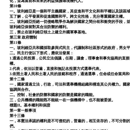
化，並為當前和未來的利益保護環境幾代人。
第10條
一。玻利維亞是一個和平主義國家，其促進和平文化和和平權以及該區
互了解，公平發展和促進國際和平。跨文化性格，充分尊重國家主權。
二。玻利維亞拒絕一切侵略戰爭作為解決國家之間分歧和衝突的手段，
玻利維亞保留對其合法防禦的權利。
三，禁止在玻利維亞領土上建立外國軍事基地。
第三章 政府體制
第11條
一。玻利維亞共和國採取參與式民主，代議制和社區形式的政府，男女
二。民主行使以下形式，應依法發展：
1.通過公民投票，公民立法倡議，任期，議會，理事會和事先協商的直
權。
2.代表，依法以普遍，直接和無記名投票方式選舉代表。
3.依照土著人民和土著人民的規範和程序，通過選舉，任命或任命當局
第十二條
一，國家通過立法，行政，司法和選舉機構組織和構造其公共權力。國
協調與合作。
二。控制，社會的防禦和國家的防禦是國家的職能。
三，公共機構的職能既不能統一在一個機構中，也不能被委派。
標題II。基本權利和保證
第一章一般事項
第十三條
一，本憲法承認的權利是不可侵犯的，普遍的，相互依存的，不可分割
們。