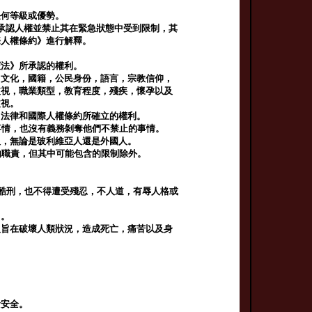
任何等級或優勢。
tiva）承認人權並禁止其在緊急狀態中受到限制，其
際人權條約》進行解釋。
憲法》所承認的權利。
，文化，國籍，公民身份，語言，宗教信仰，
歧視，職業類型，教育程度，殘疾，懷孕以及
歧視。
，法律和國際人權條約所確立的權利。
事情，也沒有義務剝奪他們不禁止的事情。
人，無論是玻利維亞人還是外國人。
的職責，但其中可能包含的限制除外。
受酷刑，也不得遭受殘忍，不人道，有辱人格或
力。
及旨在破壞人類狀況，造成死亡，痛苦以及身
食安全。