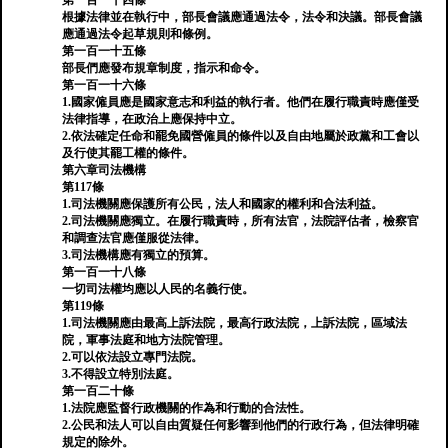
第一百一十四條
根據法律並在執行中，部長會議應通過法令，法令和決議。部長會議
應通過法令起草規則和條例。
第一百一十五條
部長們應發布規章制度，指示和命令。
第一百一十六條
1.國家僱員應是國家意志和利益的執行者。他們在履行職責時應僅受
法律指導，在政治上應保持中立。
2.依法確定任命和罷免國營僱員的條件以及自由地屬於政黨和工會以
及行使其罷工權的條件。
第六章司法機構
第117條
1.司法機關應保護所有公民，法人和國家的權利和合法利益。
2.司法機關應獨立。在履行職責時，所有法官，法院評估者，檢察官
和調查法官應僅服從法律。
3.司法機構應有獨立的預算。
第一百一十八條
一切司法權均應以人民的名義行使。
第119條
1.司法機關應由最高上訴法院，最高行政法院，上訴法院，區域法
院，軍事法庭和地方法院管理。
2.可以依法設立專門法院。
3.不得設立特別法庭。
第一百二十條
1.法院應監督行政機關的作為和行動的合法性。
2.公民和法人可以自由質疑任何影響到他們的行政行為，但法律明確
規定的除外。