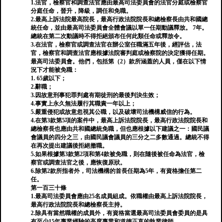
1.法官，檢察官和調查法官應由最高司法委員會的法官分庭或檢察官
分庭任命，晉升，降級，調任和免職。
2.最高上訴法院最高院長，最高行政法院院長和總檢察長由共和國總
統任命，並由最高司法委員會全體會議以單一任期動議釋放。 7年。
總統在第二次動議時不得拒絕頒布任何此類任命或釋放令。
3.在法官，檢察官或調查法官在辦公室任職滿五年後，經評估，法
官，檢察官和調查法官應根據法院審判庭或檢察院的決定獲得任期。
最高司法委員會。他們，包括第（2）款所涵蓋的人員，僅在以下情
況下才能被免職：
1. 65歲以下；
2.辭職；
3.因故意刑事犯罪判處有期徒刑的最後判決生效；
4.事實上永久無法履行其職責一年以上；
5.嚴重侵犯或故意忽視其公職，以及破壞司法機構威信的行為。
4.在第3款第5項的案件中，最高上訴法院院長，最高行政法院院長和
總檢察長也應由共和國總統免職，但也應根據以下建議之一：國民議
會議員的四分之三，由國民議會議員的三分之二多數通過。總統不得
在再次提出建議後拒絕撤職。
5.如果根據第3款第2項和第4款被免職，則在隨後被任命為法官，檢
察官或調查法官之後，應恢復原狀。
6.除第2款所指者外，司法機構的首長任期為5年，有資格擔任第二
任。
第一百三十條
1.最高司法委員會應由25名成員組成。依職權由最高上訴法院院長，
最高行政法院院長和總檢察長主持。
2.除具有當然職權的成員外，有資格當選最高司法委員會委員的是具
有至少15年專業經驗的高度專業和道德正直的執業律師。