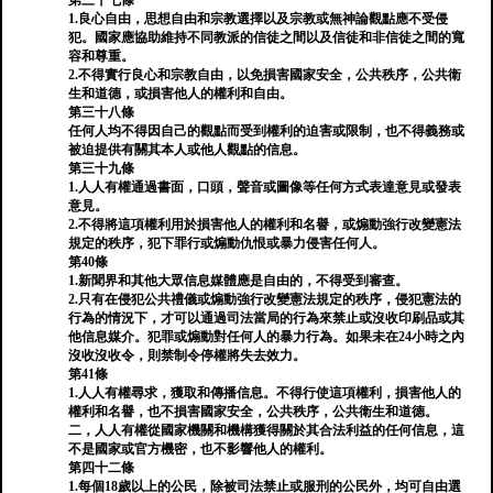
第三十七條
1.良心自由，思想自由和宗教選擇以及宗教或無神論觀點應不受侵
犯。國家應協助維持不同教派的信徒之間以及信徒和非信徒之間的寬
容和尊重。
2.不得實行良心和宗教自由，以免損害國家安全，公共秩序，公共衛
生和道德，或損害他人的權利和自由。
第三十八條
任何人均不得因自己的觀點而受到權利的迫害或限制，也不得義務或
被迫提供有關其本人或他人觀點的信息。
第三十九條
1.人人有權通過書面，口頭，聲音或圖像等任何方式表達意見或發表
意見。
2.不得將這項權利用於損害他人的權利和名譽，或煽動強行改變憲法
規定的秩序，犯下罪行或煽動仇恨或暴力侵害任何人。
第40條
1.新聞界和其他大眾信息媒體應是自由的，不得受到審查。
2.只有在侵犯公共禮儀或煽動強行改變憲法規定的秩序，侵犯憲法的
行為的情況下，才可以通過司法當局的行為來禁止或沒收印刷品或其
他信息媒介。犯罪或煽動對任何人的暴力行為。如果未在24小時之內
沒收沒收令，則禁制令停權將失去效力。
第41條
1.人人有權尋求，獲取和傳播信息。不得行使這項權利，損害他人的
權利和名譽，也不損害國家安全，公共秩序，公共衛生和道德。
二，人人有權從國家機關和機構獲得關於其合法利益的任何信息，這
不是國家或官方機密，也不影響他人的權利。
第四十二條
1.每個18歲以上的公民，除被司法禁止或服刑的公民外，均可自由選