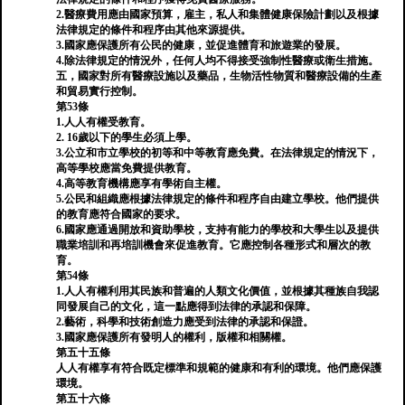
2.醫療費用應由國家預算，雇主，私人和集體健康保險計劃以及根據
法律規定的條件和程序由其他來源提供。
3.國家應保護所有公民的健康，並促進體育和旅遊業的發展。
4.除法律規定的情況外，任何人均不得接受強制性醫療或衛生措施。
五，國家對所有醫療設施以及藥品，生物活性物質和醫療設備的生產
和貿易實行控制。
第53條
1.人人有權受教育。
2. 16歲以下的學生必須上學。
3.公立和市立學校的初等和中等教育應免費。在法律規定的情況下，
高等學校應當免費提供教育。
4.高等教育機構應享有學術自主權。
5.公民和組織應根據法律規定的條件和程序自由建立學校。他們提供
的教育應符合國家的要求。
6.國家應通過開放和資助學校，支持有能力的學校和大學生以及提供
職業培訓和再培訓機會來促進教育。它應控制各種形式和層次的教
育。
第54條
1.人人有權利用其民族和普遍的人類文化價值，並根據其種族自我認
同發展自己的文化，這一點應得到法律的承認和保障。
2.藝術，科學和技術創造力應受到法律的承認和保證。
3.國家應保護所有發明人的權利，版權和相關權。
第五十五條
人人有權享有符合既定標準和規範的健康和有利的環境。他們應保護
環境。
第五十六條