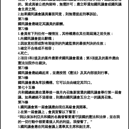
的。當成員被公然拘留時，無需許可；應立即通知國民議會或國民議
會主席之間。
2.如果國民議會議員書面同意，則無需提起刑事訴訟。
第71條
國民議會應確定其議員的薪酬。
第72條
1.會員有下列任何一種情況，其特權應在其任期屆滿之前失效：
1.向國民議會提出辭職；
2.因故意犯罪或對有期徒刑的判處監禁的最後判決的生效；
3.確定不合格或不相容；
4.死亡。
2.項目1和2提及的案件應要求國民議會通過；第3項提及的案件應由
憲法法院作出裁決。
第73條
國民議會應組織起來，並應按照《憲法》及其內部規則行事。
第74條
國民議會應為常設機構。它可以自由確定其凹口。
第七十五條
共和國總統應在選舉後一個月內召集新當選的國民議會舉行第一屆會
議。如果總統不這樣做，則應由國民議會五分之一的議員召集。
第76條
1.國民議會第一屆會議應由現任高級會員開幕。
2.在第一屆會議上，會員宣誓以下誓言：
“我以保加利亞共和國的名義發誓要遵守該國的憲法和法律，並在我
的一切行動中都要遵循人民的利益。我發誓了。”
3.國民議會應在同屆會議上選舉其主席和副主席。