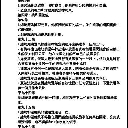
第91a條
1.國民議會應選舉一名監察員，他應捍衛公民的權利和自由。
2.監察員的權力和活動應受法律約束。
第四章：共和國總統
第92條
1.總統應為國家元首。他將體現國家的統一，並在國家的國際關係中
代表國家。
2.副總統應協助總統採取行動。
第九十三條
1.總統應由選民根據法律規定的程序直接選舉，任期五年。
2.有資格擔任總統的是年齡超過40歲且有資格當選國民議會的自然出
生的保加利亞公民，他在大選之前的五年已在該國居住。
3.如要當選，候選人應要求獲得有效選票的一半以上，但前提是所有
合資格選民中超過一半的選票均在選舉中進行。
4.如果沒有任何一位總統候選人當選，則兩位最高候選人之間應在7
天內舉行第二輪投票。獲勝者是贏得多數票的候選人。
5.總統選舉應在現任總統任期屆滿前三個月至兩個月內舉行。
6.憲法法院應在對總統選舉的合法性提出任何質疑之前，不遲於選舉
後一個月作出裁決。
第九十四條
副總統應與總統在同一時間，相同程序下以相同的票數同時選舉產
生。
第九十五條
1.總統和副總統只能連選連任一次。
2.總統和副總統不得擔任國民議會議員或從事任何其他國家，公共或
經濟活動，也不得參加任何政黨的領導。
第九十六條