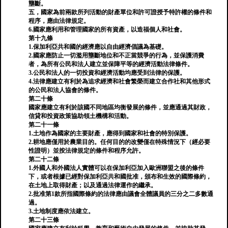
壟斷。
五，國家為前兩款所列活動的財產單位和許可證授予特許權的條件和
程序，應由法律規定。
6.國家應利用和管理國家的所有資產，以造福個人和社會。
第十九條
1.保加利亞共和國的經濟應以自由經濟倡議為基礎。
2.國家應防止一切濫用壟斷地位和不正當競爭的行為，並保護消費
者，為所有公民和法人建立並保障平等的經濟活動法律條件。
3.公民和法人的一切投資和經濟活動均應受到法律的保護。
4.法律應建立有利於為追求經濟和社會繁榮而建立合作社和其他形式
的公民和法人協會的條件。
第二十條
國家應建立有利於該國不同地區均衡發展的條件，並應通過其財政，
信貸和投資政策協助領土機構和活動。
第二十一條
1.土地作為國家的主要財產，應得到國家和社會的特別保護。
2.耕地應僅用於農業目的。任何目的的改變僅在特殊情況下（經必要
性證明）並按法律規定的條件和程序允許。
第二十二條
1.外國人和外國法人實體可以在保加利亞加入歐洲聯盟之後的條件
下，或者根據已經對保加利亞共和國批准，頒布和生效的國際條約，
在土地上取得財產；以及通過法律運作的繼承。
2.批准第1款所指國際條約的法律應由議會全體議員的三分之二多數通
過。
3.土地制度應依法建立。
第二十三條