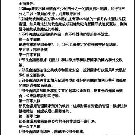
承擔責任。
2.彈imp應要求國民議會不少於四分之一的議員提出動議，如得到三
分之二以上議員的支持，則應維持原狀。
3.對總統或副總統的彈each應在提出彈each後的一個月內由憲法法院
審理。如果憲法法院裁定總統或副總統犯有叛國罪或違反憲法，則將
暫停總統或副總統的特權。
4.不得將總統或副總統拘留，也不得對他們提起刑事訴訟。
第一百零四條
總統有權將第98條第7、9、10和11條規定的特權移交給副總統。
第五章：部長會議
第一百零五條
1.部長會議應根據《憲法》和法律指導和執行國家的國內和外交政
策。
2.部長會議應確保公共秩序和國家安全，並對國家行政當局和武裝部
隊行使全面指導。
3.部長會議應將其因加入歐洲聯盟而引起的有關保加利亞共和國義務
的問題通知國民議會。
4.部長會議參加歐洲聯盟文書的起草和通過時，應事先通知國民議
會，並應詳細說明其行動。
第一百零六條
部長會議應管理國家預算的執行；組織對國有資產的管理；根據法律
授權締結，確認或退出國際條約。
第一百零七條
部長會議應廢除部長發布的任何非法或不當行為。
第一百零八條
1.部長會議應由總理，副總理和部長組成。