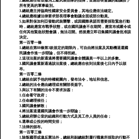
2.總統應任命並撤消上級武裝部隊的指揮，並應部長會議的動議授予
所有更高的軍事級別。
3.總統應主持協商性國家安全委員會，其地位應依法確定。
4.總統應根據法律要求部長理事會動議全面或部分動員。
5.如果對保加利亞發動武裝襲擊，或因國際承諾而需要採取緊急行動
時，總統應宣布戰爭狀態，或在國民議會不在期間，應宣布戒嚴令或
任何其他緊急狀態會議，無法召開。然後應立即召集國民議會批准該
決定。
第一百零一條
1.總統在第88條第3款規定的期限內，可自由將法案及其動機退還國
民議會作進一步辯論，但不得拒絕。
2.這項法案的新通過將需要國民議會全體議員一半以上的多數。
3.國民議會重新通過該法案後，總統應在收到法案後七日內予以頒
布。
第一百零二條
1.總統在賦予他的特權範圍內，發布法令，地址和信息。
2.總統的法令應由總理或有關部長簽字。
3.與以下有關的法令不要求加簽：
1.任命看守政府；
2.任命總理候任；
3.國民議會解散；
4.將法案退還國民議會作進一步辯論；
5.總統府辦公室的組織和行動方式及其工作人員的任命；
6.選舉或公投的時間安排；
7.法律的頒布。
第一百零三條
1.除叛國罪或違反憲法外，總統和副總統對履行職責所採取的行動不