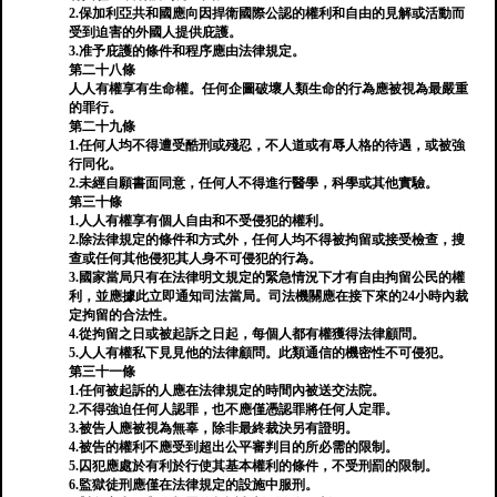
2.保加利亞共和國應向因捍衛國際公認的權利和自由的見解或活動而
受到迫害的外國人提供庇護。
3.准予庇護的條件和程序應由法律規定。
第二十八條
人人有權享有生命權。任何企圖破壞人類生命的行為應被視為最嚴重
的罪行。
第二十九條
1.任何人均不得遭受酷刑或殘忍，不人道或有辱人格的待遇，或被強
行同化。
2.未經自願書面同意，任何人不得進行醫學，科學或其他實驗。
第三十條
1.人人有權享有個人自由和不受侵犯的權利。
2.除法律規定的條件和方式外，任何人均不得被拘留或接受檢查，搜
查或任何其他侵犯其人身不可侵犯的行為。
3.國家當局只有在法律明文規定的緊急情況下才有自由拘留公民的權
利，並應據此立即通知司法當局。司法機關應在接下來的24小時內裁
定拘留的合法性。
4.從拘留之日或被起訴之日起，每個人都有權獲得法律顧問。
5.人人有權私下見見他的法律顧問。此類通信的機密性不可侵犯。
第三十一條
1.任何被起訴的人應在法律規定的時間內被送交法院。
2.不得強迫任何人認罪，也不應僅憑認罪將任何人定罪。
3.被告人應被視為無辜，除非最終裁決另有證明。
4.被告的權利不應受到超出公平審判目的所必需的限制。
5.囚犯應處於有利於行使其基本權利的條件，不受刑罰的限制。
6.監獄徒刑應僅在法律規定的設施中服刑。