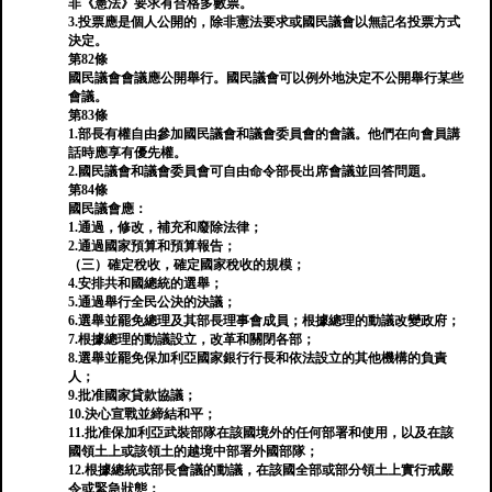
非《憲法》要求有合格多數票。
3.投票應是個人公開的，除非憲法要求或國民議會以無記名投票方式
決定。
第82條
國民議會會議應公開舉行。國民議會可以例外地決定不公開舉行某些
會議。
第83條
1.部長有權自由參加國民議會和議會委員會的會議。他們在向會員講
話時應享有優先權。
2.國民議會和議會委員會可自由命令部長出席會議並回答問題。
第84條
國民議會應：
1.通過，修改，補充和廢除法律；
2.通過國家預算和預算報告；
（三）確定稅收，確定國家稅收的規模；
4.安排共和國總統的選舉；
5.通過舉行全民公決的決議；
6.選舉並罷免總理及其部長理事會成員；根據總理的動議改變政府；
7.根據總理的動議設立，改革和關閉各部；
8.選舉並罷免保加利亞國家銀行行長和依法設立的其他機構的負責
人；
9.批准國家貸款協議；
10.決心宣戰並締結和平；
11.批准保加利亞武裝部隊在該國境外的任何部署和使用，以及在該
國領土上或該領土的越境中部署外國部隊；
12.根據總統或部長會議的動議，在該國全部或部分領土上實行戒嚴
令或緊急狀態；