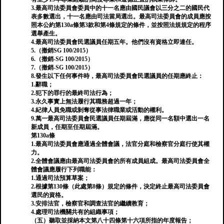
3.最高司法委員會委員中的十一名應由國民議會以三分之二的國民代
表多數選出，十一名應由司法當局選出。最高司法委員會的成員應按
照本公約第130a條第3款和第4條規定的條件，並按照法規規定的程序
選舉產生。
4.最高司法委員會民選議員任期五年。他們沒有資格立即連任。
5.（撤銷SG 100/2015）
6.（撤銷-SG 100/2015）
7.（撤銷-SG 100/2015）
8.發生以下任何事件時，最高司法委員會民選議員的任期應終止：
1.辭職；
2.犯下的罪行的最終司法行為；
3.永久事實上無法履行其職務超過一年；
4.紀律人員免職或剝奪從事法律職業或活動的權利。
9.萬一最高司法委員會民選議員任期屆滿，應從同一名額中選出一名
新成員，任期至任期屆滿。
第130a條
1.最高司法委員會應通過全體會議，法官分庭和檢察官分庭行使其權
力。
2.全體會議應由最高司法委員會的所有成員組成。最高司法委員會全
體會議應履行下列職能：
1.通過司法預算草案；
2.根據第130條（此處第8條）規定的條件，決定終止最高司法委員會
選民的資格。
3.安排法官，檢察官和調查法官的繼續教育；
4.處理司法機關共有的組織事項；
（五）聽取並採納本文第八十四條第十六項所指的年度報告；