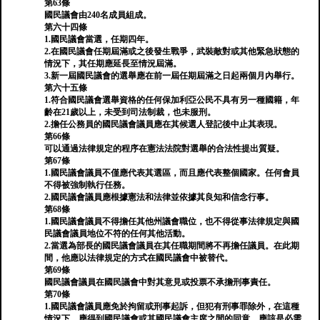
第63條
國民議會由240名成員組成。
第六十四條
1.國民議會當選，任期四年。
2.在國民議會任期屆滿或之後發生戰爭，武裝敵對或其他緊急狀態的
情況下，其任期應延長至情況屆滿。
3.新一屆國民議會的選舉應在前一屆任期屆滿之日起兩個月內舉行。
第六十五條
1.符合國民議會選舉資格的任何保加利亞公民不具有另一種國籍，年
齡在21歲以上，未受到司法制裁，也未服刑。
2.擔任公務員的國民議會議員應在其候選人登記後中止其表現。
第66條
可以通過法律規定的程序在憲法法院對選舉的合法性提出質疑。
第67條
1.國民議會議員不僅應代表其選區，而且應代表整個國家。任何會員
不得被強制執行任務。
2.國民議會議員應根據憲法和法律並依據其良知和信念行事。
第68條
1.國民議會議員不得擔任其他州議會職位，也不得從事法律規定與國
民議會議員地位不符的任何其他活動。
2.當選為部長的國民議會議員在其任職期間將不再擔任議員。在此期
間，他應以法律規定的方式在國民議會中被替代。
第69條
國民議會議員在國民議會中對其意見或投票不承擔刑事責任。
第70條
1.國民議會議員應免於拘留或刑事起訴，但犯有刑事罪除外，在這種
情況下，應得到國民議會或其國民議會主席之間的同意，應該是必需