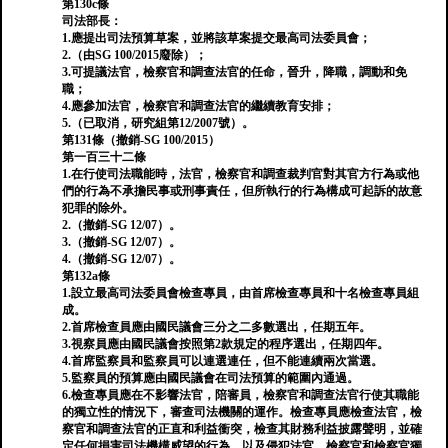
第130c條
司法部長：
1.應提出司法預算草案，並將該草案提交最高司法委員會；
2.（由SG 100/2015廢除）；
3.可提議法官，檢察官和調查法官的任命，晉升，降職，調動和免
職；
4.應參加法官，檢察官和調查法官的繼續教育安排；
5.（已取消，研究組第12/2007號）。
第131條（撤銷-SG 100/2015）
第一百三十二條
1.在行使司法職能時，法官，檢察官和調查裁判官對其官方行為或他
們的行為不承擔民事或刑事責任，但所執行的行為構成可起訴的故意
犯罪的除外。
2.（撤銷-SG 12/07）。
3.（撤銷-SG 12/07）。
4.（撤銷-SG 12/07）。
第132a條
1.設立最高司法委員會檢查專員，由首席檢查專員和十名檢查專員組
成。
2.首席檢查員應由國民議會三分之二多數選出，任期五年。
3.視察員應由國民議會按照第2款規定的程序選出，任期四年。
4.首席監察員和監察員可以連選連任，但不能連續兩次當選。
5.監察員的預算應由國民議會在司法預算的範圍內通過。
6.檢查專員應在不影響法官，陪審員，檢察官和調查法官行使其職能
的獨立性的情況下，審查司法機關的運作。檢查專員應檢查法官，檢
察官和調查法官的正直和利益衝突，檢查其財務利益披露聲明，並確
定任何損害司法機構威望的行為，以及侵犯法官，檢察官和檢察官獨