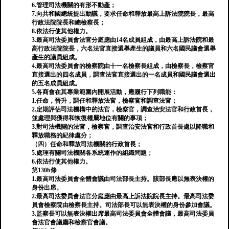
6.管理司法機關的有形不動產；
7.向共和國總統提出動議，要求任命和釋放最高上訴法院院長，最高
行政法院院長和總檢察長；
8.依法行使其他權力。
3.最高司法委員會法官分庭應由14名成員組成，由最高上訴法院和最
高行政法院院長，六名法官直接選舉產生的議員和六名國民議會選舉
產生的議員組成。
4.最高司法委員會的檢察院由十一名檢察長組成，由檢察長，檢察官
直接選出的四名成員，調查法官直接選出的一名成員和國民議會選出
的五名成員組成。
5.各商會在其專業範圍內開展活動，應履行下列職能：
1.任命，晉升，調任和釋放法官，檢察官和調查法官；
2.定期評估司法機構中的法官，檢察官，調查治安法官和行政首長，
並處理與獲得和恢復權屬地位有關的事項；
3.對司法機關的法官，檢察官，調查治安法官和行政首長處以降職和
釋放職務的紀律處分；
（四）任命和釋放司法機關的行政首長；
5.處理有關司法機關各系統運作的組織問題；
6.依法行使其他權力。
第130b條
1.最高司法委員會全體會議由司法部長主持。該部長應以無表決權的
身份出席。
2.最高司法委員會法官分庭應由最高上訴法院院長主持。最高司法委
員會檢察院由檢察長主持。司法部長可以無表決權的身份參加會議。
3.監察長可以無表決權出席最高司法委員會全體會議，最高司法委員
會法官會議廳和檢察官會議。