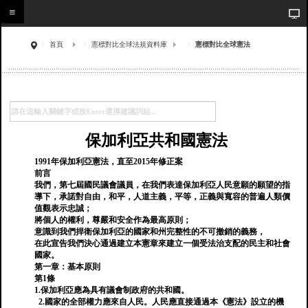
首頁
憲標對比全球法規資料庫
憲標對比全球憲法
保加利亞共和國憲法
1991年保加利亞憲法，直至2015年修正案
前言
我們，第七屆國民議會議員，在我們表達保加利亞人民意願的願望的指
導下，承諾對自由，和平，人道主義，平等，正義與寬容的普遍人類價
值觀表示忠誠；
將個人的權利，尊嚴和安全作為最高原則；
意識到我們捍衛保加利亞的國家和州完整性的不可撤銷的義務，
在此宣告我們決心通過建立本憲章來建立一個受法治支配的民主和社會
國家。
第一章：基本原則
第1條
1.保加利亞應為具有議會制政府的共和國。
2.國家的全部權力應來自人民。人民應直接通過本《憲法》設立的機