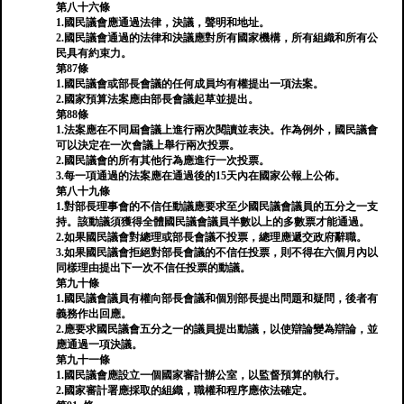
第八十六條
1.國民議會應通過法律，決議，聲明和地址。
2.國民議會通過的法律和決議應對所有國家機構，所有組織和所有公
民具有約束力。
第87條
1.國民議會或部長會議的任何成員均有權提出一項法案。
2.國家預算法案應由部長會議起草並提出。
第88條
1.法案應在不同屆會議上進行兩次閱讀並表決。作為例外，國民議會
可以決定在一次會議上舉行兩次投票。
2.國民議會的所有其他行為應進行一次投票。
3.每一項通過的法案應在通過後的15天內在國家公報上公佈。
第八十九條
1.對部長理事會的不信任動議應要求至少國民議會議員的五分之一支
持。該動議須獲得全體國民議會議員半數以上的多數票才能通過。
2.如果國民議會對總理或部長會議不投票，總理應遞交政府辭職。
3.如果國民議會拒絕對部長會議的不信任投票，則不得在六個月內以
同樣理由提出下一次不信任投票的動議。
第九十條
1.國民議會議員有權向部長會議和個​​別部長提出問題和疑問，後者有
義務作出回應。
2.應要求國民議會五分之一的議員提出動議，以使辯論變為辯論，並
應通過一項決議。
第九十一條
1.國民議會應設立一個國家審計辦公室，以監督預算的執行。
2.國家審計署應採取的組織，職權和程序應依法確定。