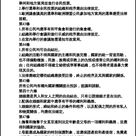
舉州和地方當局並進行全民投票。
2.舉行選舉和全民投票的組織和程序應由法律規定。
3.歐洲議會議員的選舉和歐洲聯盟公民參加地方當局的選舉應受法律
規範。
第43條
1.所有公民均應享有和平集會和遊行的集會權。
2.組織和舉行會議和遊行示威的程序應由法律規定。
3.在室內舉行的會議無需通知市政當局。
第44條
1.所有公民均可自由結社。
2.組織的活動不得與國家的主權和民族完整，國家的統一背道而馳，
也不得煽動種族，民族，族裔或宗教上的仇恨或侵害公民的權利和自
由；任何組織都不得建立秘密或準軍事組織，也不得尋求通過暴力實
現其目的。
3.法律應確定哪些組織應接受註冊，終止的程序及其與國家的關係。
第45條
所有公民均有權向國家機關提出投訴，提議和請願。
第四十六條
婚姻應是男人和女人之間的自由結合。只有公證婚姻才是合法的。
2.配偶在婚姻和家庭中應享有平等的權利和義務。
3.婚姻的形式，締結和終止的條件和程序，以及配偶之間的所有私人
和物質關係，均應依法確定。
第47條
1.撫養和撫養子女直至達到法定年齡是父母的一項權利和義務，並應
得到國家的協助。
2.母親應成為國家的特別保護對象，並應保證產前和產後假，免費產