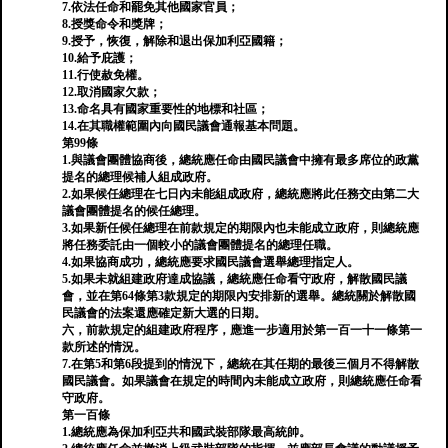
7.依法任命和罷免其他國家官員；
8.授獎命令和獎牌；
9.授予，恢復，解除和退出保加利亞國籍；
10.給予庇護；
11.行使赦免權。
12.取消國家欠款；
13.命名具有國家重要性的地標和社區；
14.在其職權範圍內向國民議會通報基本問題。
第99條
1.與議會團體協商後，總統應任命由國民議會中擁有最多席位的政黨
提名的總理候補人組成政府。
2.如果候任總理在七日內未能組成政府，總統應將此任務交由第二大
議會團體提名的候任總理。
3.如果新任候任總理在前款規定的期限內也未能成立政府，則總統應
將任務委託由一個較小的議會團體提名的總理任職。
4.如果協商成功，總統應要求國民議會選舉總理指定人。
5.如果未就組建政府達成協議，總統應任命看守政府，解散國民議
會，並在第64條第3款規定的期限內安排新的選舉。總統關於解散國
民議會的法案還應確定新大選的日期。
六，前款規定的組建政府程序，應進一步適用於第一百一十一條第一
款所述的情況。
7.在第5和第6段提到的情況下，總統在其任期的最後三個月不得解散
國民議會。如果議會在規定的時間內未能成立政府，則總統應任命看
守政府。
第一百條
1.總統應為保加利亞共和國武裝部隊最高統帥。