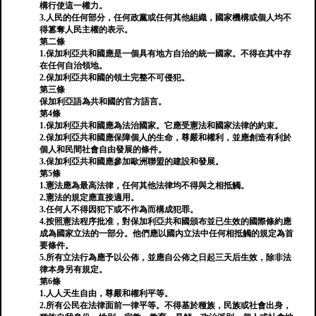
構行使這一權力。
3.人民的任何部分，任何政黨或任何其他組織，國家機構或個人均不
得篡奪人民主權的表示。
第二條
1.保加利亞共和國應是一個具有地方自治的統一國家。不得在其中存
在任何自治領地。
2.保加利亞共和國的領土完整不可侵犯。
第三條
保加利亞語為共和國的官方語言。
第4條
1.保加利亞共和國應為法治國家。它應受憲法和國家法律的約束。
2.保加利亞共和國應保障個人的生命，尊嚴和權利，並應創造有利於
個人和民間社會自由發展的條件。
3.保加利亞共和國應參加歐洲聯盟的建設和發展。
第5條
1.憲法應為最高法律，任何其他法律均不得與之相抵觸。
2.憲法的規定應直接適用。
3.任何人不得因犯下或不作為而構成犯罪。
4.按照憲法程序批准，對保加利亞共和國頒布並已生效的國際條約應
成為國家立法的一部分。他們應以國內立法中任何相抵觸的規定為首
要條件。
5.所有立法行為應予以公佈，並應自公佈之日起三天后生效，除非法
律本身另有規定。
第6條
1.人人天生自由，尊嚴和權利平等。
2.所有公民在法律面前一律平等。不得基於種族，民族或社會出身，