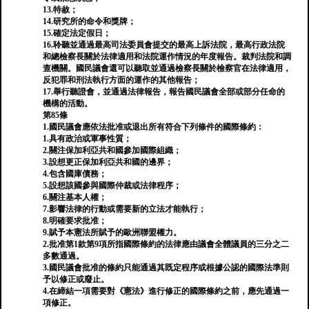
13.特赦；
14.研究所的命令和獎牌；
15.確定法定假日；
16.聆聽並通過最高司法委員會提交的最高上訴法院，最高行政法院
和總檢察長關於法律適用和法院運作情況的年度報告。裁判法院和調
查機關。國民議會還可以聽取並通過檢察長關於檢察官在法律適用，
反犯罪和刑法執行方面的運作的其他報告；
17.舉行聽證會，並通過法律報告，報告國民議會全部或部分任命的
機構的活動。
第85條
1.國民議會應依法批准或退出所有符合下列條件的國際條約：
1.具有政治或軍事性質；
2.關注保加利亞共和國參加國際組織；
3.設想更正保加利亞共和國的邊界；
4.包含國庫債務；
5.設想該國參與國際仲裁或法律程序；
6.關注基本人權；
7.影響法律的行動或需要新的立法才能執行；
8.明確要求批准；
9.賦予本憲法所賦予的歐洲聯盟權力。
2.批准第1款第9項所指國際條約的法律應由議會全體議員的三分之二
多數通過。
3.國民議會批准的條約只能通過其既定程序或根據公認的國際法準則
予以修正或廢止。
4.在締結一項需要對《憲法》進行修正的國際條約之前，應先通過一
項修正。