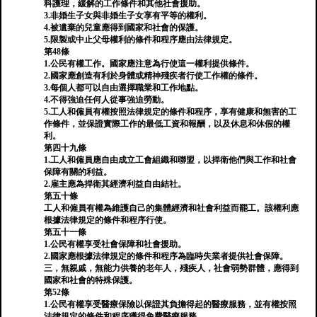
科護理，緩解的工作條件和其他社會援助。
3.非婚生子女與非婚生子女享有平等的權利。
4.被遺棄的兒童應得到國家和社會的保護。
5.限製或中止父母權利的條件和程序應由法律規定。
第48條
1.公民有權工作。國家應注意為行使這一權利提供條件。
2.國家應創造有利於身體或精神殘疾者行使工作權的條件。
3.每個人都可以自由選擇職業和工作地點。
4.不得強迫任何人從事強迫勞動。
5.工人和僱員有權按照法律規定的條件和程序，享有健康和無害的工
作條件，並保證實際工作的最低工資和報酬，以及休息和休假的權
利。
第四十九條
1.工人和僱員應自由成立工會組織和聯盟，以捍衛他們與工作和社會
保障有關的利益。
2.雇主應為捍衛其經濟利益自由結社。
第五十條
工人和僱員有權為維護自己的集體經濟和社會利益而罷工。該權利應
根據法律規定的條件和程序行使。
第五十一條
1.公民有權享受社會保障和社會援助。
2.國家應根據法律規定的條件和程序為臨時失業者提供社會保障。
三，無親戚，無能力供養的老年人，殘疾人，社會弱勢群體，應得到
國家和社會的特殊保護。
第52條
1.公民有權享受醫療保險以保證其負擔得起的醫療服務，並有權按照
法律規定的條件和程序獲得免費醫療服務。