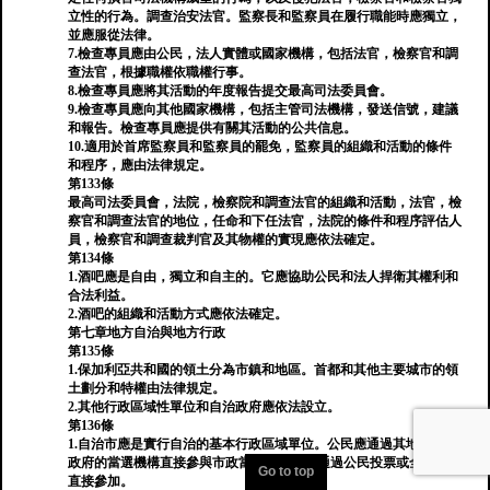
立性的行為。調查治安法官。監察長和監察員在履行職能時應獨立，
並應服從法律。
7.檢查專員應由公民，法人實體或國家機構，包括法官，檢察官和調
查法官，根據職權依職權行事。
8.檢查專員應將其活動的年度報告提交最高司法委員會。
9.檢查專員應向其他國家機構，包括主管司法機構，發送信號，建議
和報告。檢查專員應提供有關其活動的公共信息。
10.適用於首席監察員和監察員的罷免，監察員的組織和活動的條件
和程序，應由法律規定。
第133條
最高司法委員會，法院，檢察院和調查法官的組織和活動，法官，檢
察官和調查法官的地位，任命和下任法官，法院的條件和程序評估人
員，檢察官和調查裁判官及其物權的實現應依法確定。
第134條
1.酒吧應是自由，獨立和自主的。它應協助公民和法人捍衛其權利和
合法利益。
2.酒吧的組織和活動方式應依法確定。
第七章地方自治與地方行政
第135條
1.保加利亞共和國的領土分為市鎮和地區。首都和其他主要城市的領
土劃分和特權由法律規定。
2.其他行政區域性單位和自治政府應依法設立。
第136條
1.自治市應是實行自治的基本行政區域單位。公民應通過其地方自治
政府的當選機構直接參與市政當局，也可以通過公民投票或全民大會
Go to top
直接參加。