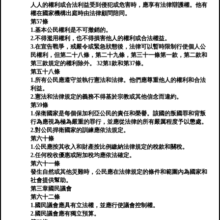
人人的權利或合法利益受到侵犯或危害時，應享有法律辯護權。他有
權在國家機構出庭時由法律顧問陪同。
第57條
1.基本公民權利是不可撤銷的。
2.不得濫用權利，也不得損害他人的權利或合法權益。
3.在宣告戰爭，戒嚴令或緊急狀態後，法律可以暫時限制行使個人公
民權利，但第二十八條，第二十九條，第三十一條第一款，第二款和
第三款規定的權利除外。 32第1款和第37條。
第五十八條
1.所有公民應遵守並執行憲法和法律。他們應尊重他人的權利和合法
利益。
2.憲法和法律規定的義務不得基於宗教或其他信念而違約。
第59條
1.保衛國家是每個保加利亞公民的責任和榮譽。該國的叛國罪和背叛
行為應視為極為嚴重的罪行，並應從法律的所有嚴厲程度予以懲處。
2.對公民捍衛國家的訓練應依法規定。
第六十條
1.公民應按其收入和財產按比例繳納法律規定的稅款和關稅。
2.任何稅收優惠或附加稅均應依法確定。
第六十一條
發生自然或其他災難時，公民應在法律規定的條件和範圍內為國家和
社會提供幫助。
第三章國民議會
第六十二條
1.國民議會應具有立法權，並應行使議會控制權。
2.國民議會應有獨立預算。