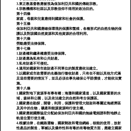
3.東正教基督教應被視為保加利亞共和國的傳統宗教。
4.宗教機構和社區以及宗教信仰不得用於政治目的。
第十四條
家庭，母親和兒童應得到國家和社會的保護。
第十五條
保加利亞共和國應確保環境的保護和繁殖，各種形式的自然生物的保
護以及對該國自然資源和其他資源的合理利用。
第十六條
勞動應受法律保障。
第十七條
1.財產權和繼承權應受法律保障。
2.財產應為私有和公共財產。
3.私有財產不可侵犯。
4.適用於國家和市政財產不同單位的製度應​​依法建立。
5.以國家或市政需要的名義強行徵收財產，只有在不能以其他方式滿
足這些需要的情況下，並且必須在事先確保公平賠償後，才能依法實
施。
第十八條
1.國家對地下資源享有專有權；海灘和國家通道，以及國家重要的水
域，森林和公園，以及依法建立的自然和考古保護區。
2.國家應在勘探，開發，利用，保護和管理大陸架和專屬近海經濟區
及其中的生物，礦產和能源資源時行使主權。
3.國家應就國際協定分配給保加利亞共和國的無線電頻譜和對地靜止
軌道位置行使主權。
4.根據法律，在鐵路運輸，國家郵政和電信網絡，核能的使用，放射
性產品的製造，軍械以及爆炸性和有毒的有毒物質方面，應建立國家