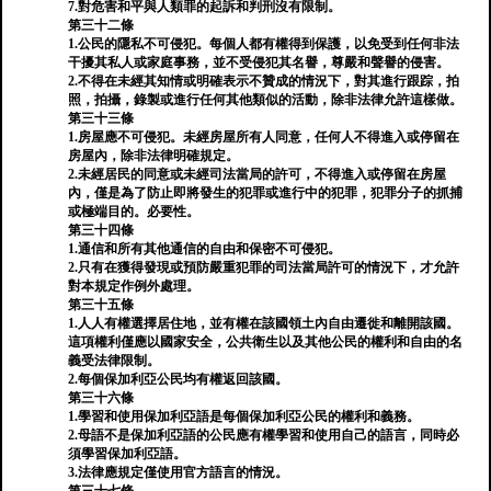
7.對危害和平與人類罪的起訴和判刑沒有限制。
第三十二條
1.公民的隱私不可侵犯。每個人都有權得到保護，以免受到任何非法
干擾其私人或家庭事務，並不受侵犯其名譽，尊嚴和聲譽的侵害。
2.不得在未經其知情或明確表示不贊成的情況下，對其進行跟踪，拍
照，拍攝，錄製或進行任何其他類似的活動，除非法律允許這樣做。
第三十三條
1.房屋應不可侵犯。未經房屋所有人同意，任何人不得進入或停留在
房屋內，除非法律明確規定。
2.未經居民的同意或未經司法當局的許可，不得進入或停留在房屋
內，僅是為了防止即將發生的犯罪或進行中的犯罪，犯罪分子的抓捕
或極端目的。必要性。
第三十四條
1.通信和所有其他通信的自由和保密不可侵犯。
2.只有在獲得發現或預防嚴重犯罪的司法當局許可的情況下，才允許
對本規定作例外處理。
第三十五條
1.人人有權選擇居住地，並有權在該國領土內自由遷徙和離開該國。
這項權利僅應以國家安全，公共衛生以及其他公民的權利和自由的名
義受法律限制。
2.每個保加利亞公民均有權返回該國。
第三十六條
1.學習和使用保加利亞語是每個保加利亞公民的權利和義務。
2.母語不是保加利亞語的公民應有權學習和使用自己的語言，同時必
須學習保加利亞語。
3.法律應規定僅使用官方語言的情況。