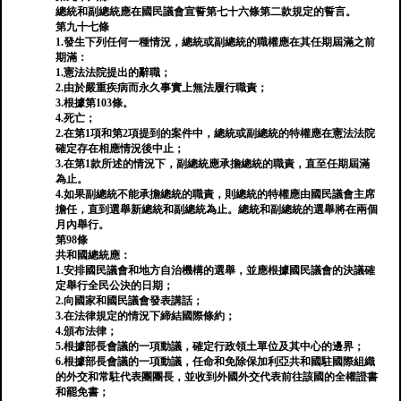
總統和副總統應在國民議會宣誓第七十六條第二款規定的誓言。
第九十七條
1.發生下列任何一種情況，總統或副總統的職權應在其任期屆滿之前
期滿：
1.憲法法院提出的辭職；
2.由於嚴重疾病而永久事實上無法履行職責；
3.根據第103條。
4.死亡；
2.在第1項和第2項提到的案件中，總統或副總統的特權應在憲法法院
確定存在相應情況後中止；
3.在第1款所述的情況下，副總統應承擔總統的職責，直至任期屆滿
為止。
4.如果副總統不能承擔總統的職責，則總統的特權應由國民議會主席
擔任，直到選舉新總統和副總統為止。總統和副總統的選舉將在兩個
月內舉行。
第98條
共和國總統應：
1.安排國民議會和地方自治機構的選舉，並應根據國民議會的決議確
定舉行全民公決的日期；
2.向國家和國民議會發表講話；
3.在法律規定的情況下締結國際條約；
4.頒布法律；
5.根據部長會議的一項動議，確定行政領土單位及其中心的邊界；
6.根據部長會議的一項動議，任命和免除保加利亞共和國駐國際組織
的外交和常駐代表團團長，並收到外國外交代表前往該國的全權證書
和罷免書；