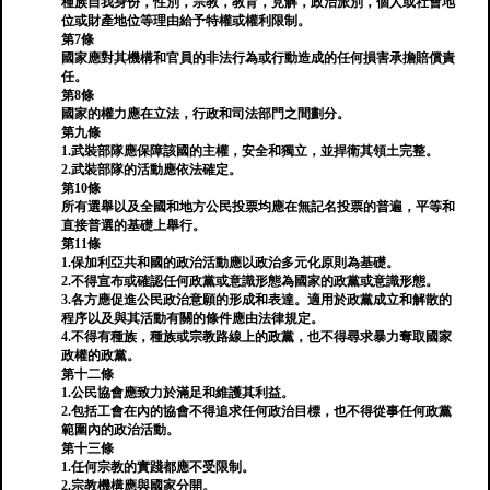
種族自我身份，性別，宗教，教育，見解，政治派別，個人或社會地
位或財產地位等理由給予特權或權利限制。
第7條
國家應對其機構和官員的非法行為或行動造成的任何損害承擔賠償責
任。
第8條
國家的權力應在立法，行政和司法部門之間劃分。
第九條
1.武裝部隊應保障該國的主權，安全和獨立，並捍衛其領土完整。
2.武裝部隊的活動應依法確定。
第10條
所有選舉以及全國和地方公民投票均應在無記名投票的普遍，平等和
直接普選的基礎上舉行。
第11條
1.保加利亞共和國的政治活動應以政治多元化原則為基礎。
2.不得宣布或確認任何政黨或意識形態為國家的政黨或意識形態。
3.各方應促進公民政治意願的形成和表達。適用於政黨成立和解散的
程序以及與其活動有關的條件應由法律規定。
4.不得有種族，種族或宗教路線上的政黨，也不得尋求暴力奪取國家
政權的政黨。
第十二條
1.公民協會應致力於滿足和維護其利益。
2.包括工會在內的協會不得追求任何政治目標，也不得從事任何政黨
範圍內的政治活動。
第十三條
1.任何宗教的實踐都應不受限制。
2.宗教機構應與國家分開。