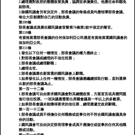
2.總理應對政府的整體政策負責，協調並承擔責任。他應任命和罷免
副部長。
3.除國民議會另有決定外，部長會議的每個成員均應領導部長會議。
每位大臣都應對自己的活動負責。
第109條
部長會議成員應在國民議會宣誓第76條第2款中規定的誓言。
第110條
有資格當選部長會議的任何保加利亞公民應是有資格當選國民議會的
保加利亞公民。
第111條
1.發生以下任何一種情況，部長會議的權力應終止：
1.對部長會議或總理的不信任投票；
2.部長會議或總理辭職；
3.總理去世。
2.部長會議應在新當選的國民議會上辭職。
3.如果發生以上任何一種情況，部長會議應繼續採取行動，直到選舉
出新的部長會議為止。
第一百一十二條
1.部長會議可自由要求國民議會對其總體政策，方案宣言或具體問題
進行信任投票。一項決議應需要出席國會議員一半以上的多數票。
2.如果部長會議未能獲得要求的信任票，總理應遞交政府辭職。
第一百一十三條
1.部長會議成員不得擔任任何職務或從事任何不符合國民議會議員身
份的活動。
2.國民議會可自由決定部長理事會成員不應擔任或從事的任何其他職
務或活動。