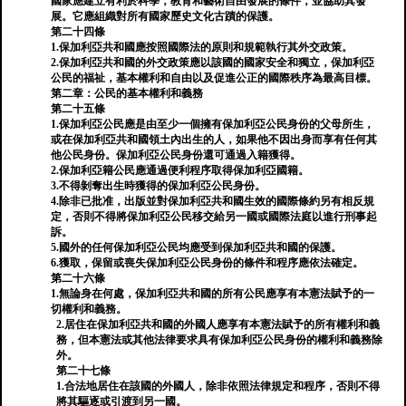
國家應建立有利於科學，教育和藝術自由發展的條件，並協助其發
展。它應組織對所有國家歷史文化古蹟的保護。
第二十四條
1.保加利亞共和國應按照國際法的原則和規範執行其外交政策。
2.保加利亞共和國的外交政策應以該國的國家安全和獨立，保加利亞
公民的福祉，基本權利和自由以及促進公正的國際秩序為最高目標。
第二章：公民的基本權利和義務
第二十五條
1.保加利亞公民應是由至少一個擁有保加利亞公民身份的父母所生，
或在保加利亞共和國領土內出生的人，如果他不因出身而享有任何其
他公民身份。保加利亞公民身份還可通過入籍獲得。
2.保加利亞籍公民應通過便利程序取得保加利亞國籍。
3.不得剝奪出生時獲得的保加利亞公民身份。
4.除非已批准，出版並對保加利亞共和國生效的國際條約另有相反規
定，否則不得將保加利亞公民移交給另一國或國際法庭以進行刑事起
訴。
5.國外的任何保加利亞公民均應受到保加利亞共和國的保護。
6.獲取，保留或喪失保加利亞公民身份的條件和程序應依法確定。
第二十六條
1.無論身在何處，保加利亞共和國的所有公民應享有本憲法賦予的一
切權利和義務。
2.居住在保加利亞共和國的外國人應享有本憲法賦予的所有權利和義
務，但本憲法或其他法律要求具有保加利亞公民身份的權利和義務除
外。
第二十七條
1.合法地居住在該國的外國人，除非依照法律規定和程序，否則不得
將其驅逐或引渡到另一國。