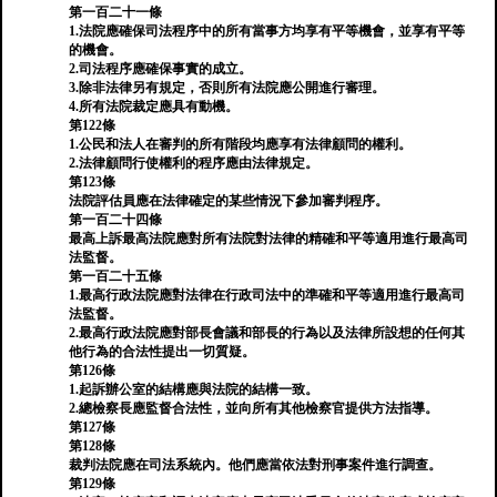
第一百二十一條
1.法院應確保司法程序中的所有當事方均享有平等機會，並享有平等
的機會。
2.司法程序應確保事實的成立。
3.除非法律另有規定，否則所有法院應公開進行審理。
4.所有法院裁定應具有動機。
第122條
1.公民和法人在審判的所有階段均應享有法律顧問的權利。
2.法律顧問行使權利的程序應由法律規定。
第123條
法院評估員應在法律確定的某些情況下參加審判程序。
第一百二十四條
最高上訴最高法院應對所有法院對法律的精確和平等適用進行最高司
法監督。
第一百二十五條
1.最高行政法院應對法律在行政司法中的準確和平等適用進行最高司
法監督。
2.最高行政法院應對部長會議和部長的行為以及法律所設想的任何其
他行為的合法性提出一切質疑。
第126條
1.起訴辦公室的結構應與法院的結構一致。
2.總檢察長應監督合法性，並向所有其他檢察官提供方法指導。
第127條
第128條
裁判法院應在司法系統內。他們應當依法對刑事案件進行調查。
第129條