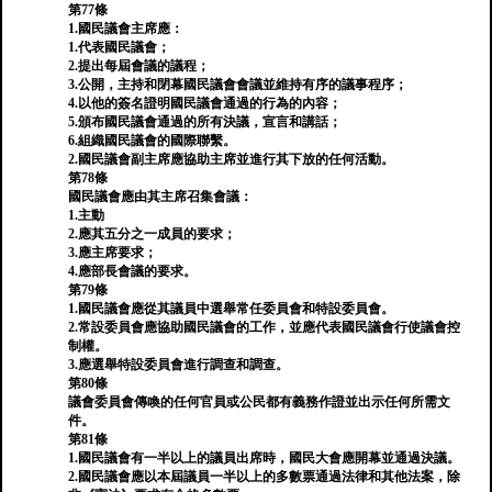
第77條
1.國民議會主席應：
1.代表國民議會；
2.提出每屆會議的議程；
3.公開，主持和閉幕國民議會會議並維持有序的議事程序；
4.以他的簽名證明國民議會通過的行為的內容；
5.頒布國民議會通過的所有決議，宣言和講話；
6.組織國民議會的國際聯繫。
2.國民議會副主席應協助主席並進行其下放的任何活動。
第78條
國民議會應由其主席召集會議：
1.主動
2.應其五分之一成員的要求；
3.應主席要求；
4.應部長會議的要求。
第79條
1.國民議會應從其議員中選舉常任委員會和特設委員會。
2.常設委員會應協助國民議會的工作，並應代表國民議會行使議會控
制權。
3.應選舉特設委員會進行調查和調查。
第80條
議會委員會傳喚的任何官員或公民都有義務作證並出示任何所需文
件。
第81條
1.國民議會有一半以上的議員出席時，國民大會應開幕並通過決議。
2.國民議會應以本屆議員一半以上的多數票通過法律和其他法案，除