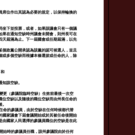
員席位作出其認為必要的規定，以保持輪換的
同坐下並投票，或者，如果該議會只有一個議
如果在通知空缺時州議會未開會，則州長可在
四天屆滿為止。下一屆國會或任期屆滿，以先
某個政黨公開承認為該黨的認可候選人，並且
個或多個空缺而根據本條選拔或任命的人，除
；和
；
通知該空缺。
法變更（參議院臨時空缺）生效前最後一次空
職位空缺以及隨後的職位空缺而由州長任命的
後。
長任命的參議員，由於空缺在任何時候都代替
的國家議會下屆會議開始或於其被任命後開始
是由國家人民選擇的參議員職位的空缺是在此
）開始時的參議員任職，該州參議院由於任何