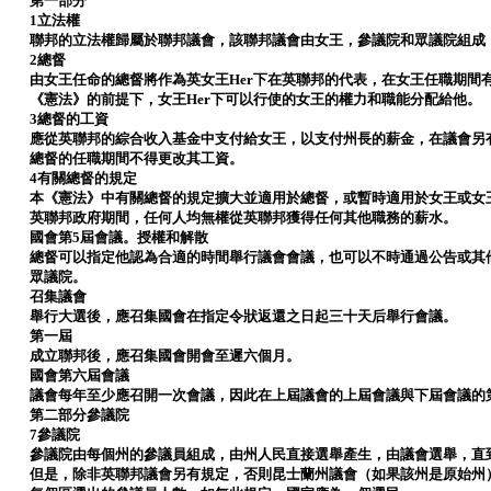
第一部分
1立法權
聯邦的立法權歸屬於聯邦議會，該聯邦議會由女王，參議院和眾議院組成
2總督
由女王任命的總督將作為英女王Her下在英聯邦的代表，在女王任職期間
《憲法》的前提下，女王Her下可以行使的女王的權力和職能分配給他。
3總督的工資
應從英聯邦的綜合收入基金中支付給女王，以支付州長的薪金，在議會另
總督的任職期間不得更改其工資。
4有關總督的規定
本《憲法》中有關總督的規定擴大並適用於總督，或暫時適用於女王或女
英聯邦政府期間，任何人均無權從英聯邦獲得任何其他職務的薪水。
國會第5屆會議。授權和解散
總督可以指定他認為合適的時間舉行議會會議，也可以不時通過公告或其
眾議院。
召集議會
舉行大選後，應召集國會在指定令狀返還之日起三十天后舉行會議。
第一屆
成立聯邦後，應召集國會開會至遲六個月。
國會第六屆會議
議會每年至少應召開一次會議，因此在上屆議會的上屆會議與下屆會議的
第二部分參議院
7參議院
參議院由每個州的參議員組成，由州人民直接選舉產生，由議會選舉，直
但是，除非英聯邦議會另有規定，否則昆士蘭州議會（如果該州是原始州