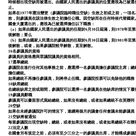
時候都出現空缺而被選出。由國家人民選出的參議員的位置應視為已被選
止。
如果在1977年憲法變更（參議院臨時職位空缺）生效之初或之前，一項名為
效，則參議員在該法律生效之初擔任公職。因空缺而在任何時候代替國家
國會大廈選出的，應視為已被選擇擔任以下職務：
（a）如果由國家人民選出的參議員的任期於6月30日屆滿，則1978年
後解散；要么
（b）如果由國家人民選出的參議員的任期於6月30日屆滿，則1981年
後解散，或者，如果參議院較早解散，直至解散。
16名參議員的資格
參議員的資格應與眾議院議員的資格相同。
17選舉總統
參議院在進行任何其他事務之前，應選擇一名參議員擔任參議院主席；總
擔任總統。
如果總統不再擔任參議員，則將停止任職。參議院投票可以免除他的職務
18缺席總統
在總統缺席之前或期間，參議院可以選擇一名參議員在他缺席的情況下履
19參議員辭職
參議員可以書面形式寫給總統，如果沒有總統，或者如果總統不在英聯邦
20空缺
如果在未經參議院許可的情況下，連續兩個月的議會任何會議未能參議員
21空缺將被通知
每當參議院出現空缺時，總統，或者如果沒有總統，或者如果總統不在聯
22法定人數
在國會另有規定之前，必須有至少三分之一的參議員出席，才能構成參議