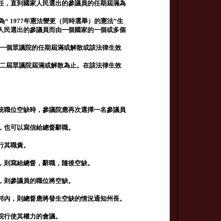
任，直到國家人民選出的參議員的任期屆滿為
“ 1977年憲法變更（同時選舉）的憲法”生
人民選出的參議員而由一個國家的一個或多個
至第一個眾議院的任期屆滿或解散或該法律生效
至第二屆眾議院屆滿或解散為止。在該法律生效
統職位空缺時，參議院應再次選擇一名參議員
，也可以寫信給總督辭職。
行其職責。
，則寫給總督，辭職，隨後空缺。
，則參議員的職位將空缺。
邦內，則總督應將發生空缺的情況通知州長。
院行使其權力的會議。