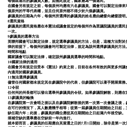
每個區選出的參議員人數。如無此規定，國家應為一個選民。
在國會另有規定之前，每個原州均應有六名參議員。國會可以製定法律來
個原州的平等代表權，並且任何原州都不得少於六個參議員。
參議員的任期為六年，每個州所選擇的參議員的姓名應由總督向總督證明
8選民資格
參議員的選民資格應在本憲法或議會規定的每個州作為眾議院議員的選民
一次。
9參議員的選舉方法
英聯邦國會可以製定法律，規定選舉參議員的方法，但是，這種方法對於
律的前提下，每個州的議會均可製定法律，規定為該州選擇參議員的方法
時間和地點
國家議會可以製定法律，確定該州參議員選舉的時間和地點。
10國家法律的適用
在國會另有規定但受本《憲法》約束之前，目前在各州有效的與更多州議
內適用於國家參議員。
11無法選擇參議員
儘管任何國家都未規定其在參議院中的代表，但參議院可以著手開展業務
12令狀
任何州的州長都可以發出選舉州參議員的令狀。如果參議院解散，則應在
13參議員的輪換
在參議院第一次會晤之後以及在參議院解散後的第一次第一次會議之後，
在可行的情況下，其人數應幾乎相等；從第一屆參議員任期開始之日起，
缺任期六年；此後，參議員的職位應從其任期開始之日起滿六年後空缺。
填補空缺的選舉應在空缺前一年內進行。
就本節而言，參議員的任期應自其當選之日的7月1日開始，除非是第一次