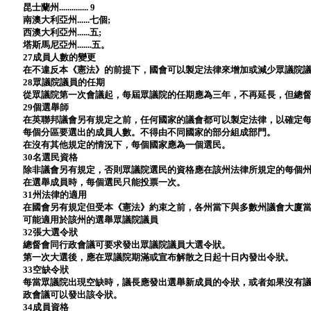
昆士蘭州.............. 9
南澳大利亞州......七個;
西澳大利亞州......五;
塔斯馬尼亞州.......五。
27成員人數的變更
在不違反本《憲法》的前提下，國會可以製定法律來增加或減少眾議院
28眾議院議員的任期
從眾議院第一次會議起，每屆眾議院的任期應為三年，不再延長，但總
29個選舉師
在英聯邦議會另有規定之前，任何國家的議會都可以製定法律，以確定
每個分區要選出的成員人數。不得由不同國家的部分組成部門。
在沒有其他規定的情況下，每個國家應為一個選民。
30名選民資格
除非議會另有規定，否則眾議院選民的資格應在該州法律所規定的每個
在選舉成員時，每個選民只能投票一次。
31州法律的適用
在國會另有規定但受本《憲法》約束之前，各州當下與多數州議會大廈
可能適用於該州的選舉眾議院議員
32張大選令狀
總督會同行政會議可要求發出眾議院議員大選令狀。
第一次大選後，應在眾議院期滿或宣布解散之日起十日內發出令狀。
33空缺令狀
每當眾議院出現空缺時，議長應發出選舉新成員的令狀，或者如果沒有
政會議可以發出該令狀。
34成員資格