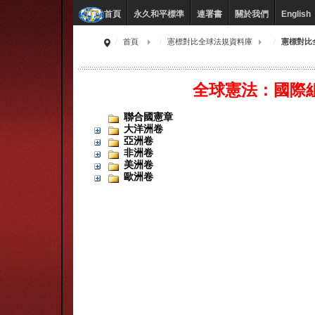
永久和平標準
連署書
關於我們
English
首頁
首頁
憲標對比全球法規資料庫
憲標對比
全球憲法：國際
聯合國憲章
大洋洲卷
亞洲卷
非洲卷
美洲卷
歐洲卷