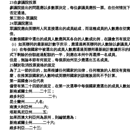
23在參議院投票
參議院提出的問題應以多數票決定，每位參議員應投一票。在任何情況
否定通過。
第三部分-眾議院
24眾議院憲法
眾議院應由英聯邦人民直接選出的成員組成，而這種成員的人數應在切
倍。
在數個國家中選出的成員人數應與其各自的人數成比例，在議會另有規
（i）如英聯邦的最新統計數字所示，應通過將英聯邦的人數除以參議員
（ii）在每個國家中被選出的成員人數應通過英聯邦最新統計數據所示
式下剩餘的份額超過配額的一半，則應在本州中再選擇一名成員。
但是，無論本節有何規定，每個原始州至少應選出五名成員。
25關於取消投票資格的規定
為了上一節的目的，如果根據任何國家的法律，任何種族的人都沒有資
麼，在推算該國家的人數時或英聯邦國家的該種族居民不予計算。
第一屆國會26位代表
儘管有第二十四節的規定，在第一次選舉中每個國家應選出的成員人數
新南威爾士州……二十三；
維多利亞...........................二十;
昆士蘭州............八名;
南澳大利亞州.............六;
塔斯馬尼亞州............五;
如果西澳大利亞州為原州，則編號應為：
新南威爾士州............二十六;
維多利亞.....二十三;