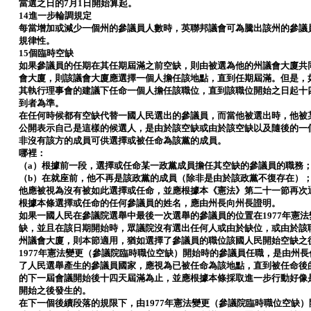
當選之日的7月1日開始算起。
14進一步輪調規定
每當增加或減少一個州的參議員人數時，英聯邦議會可為騰出該州的參議
規律性。
15個臨時空缺
如果參議員的任期在其任期屆滿之前空缺，則由被選為他的州議會大廈共
會大廈，則該議會大廈應選擇一個人擔任該地點，直到任期屆滿。但是，
其執行理事會的建議下任命一個人擔任該職位，直到該職位開始之日起十
到者為準。
在任何時候都有空缺代替一國人民選出的參議員，而當他被選出時，他被
公開表示自己是這樣的候選人，是由於該空缺或由於該空缺以及隨後的一
非沒有該方的成員可供選擇或被任命為該黨的成員。
哪裡：
（a）根據前一段，選擇或任命某一政黨成員擔任其空缺的參議員的職務
（b）在就座前，他不再是該政黨的成員（除非是由於該政黨不復存在）
他應被視為沒有被如此選擇或任命，並應根據本《憲法》第二十一節再次
根據本條選擇或任命的任何參議員的姓名，應由州長向州長證明。
如果一國人民在參議院選舉中最後一次選舉的參議員的位置在1977年憲
缺，並且在該日期開始時，眾議院沒有選出任何人或由於缺位，或由於該
州議會大廈，則本節適用，猶如選擇了參議員的職位該國人民開始空缺之
1977年憲法變更（參議院臨時職位空缺）開始時的參議員任職，是由州
了人民選舉產生的參議員國家，應視為已被任命為該地點，直到被任命後
的下一屆會議開始後十四天屆滿為止，並應根據本條採取進一步行動好像
開始之後發生的。
在下一個後續段落的規限下，由1977年憲法變更（參議院臨時職位空缺