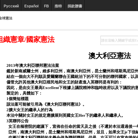
Русский
Español
FB
推特
捐款贈書
全球憲法
組織憲章/國家憲法
澳大利亞憲法
2013年澳大利亞聯邦憲法法案
鑑於新南威爾士州，維多利亞州，南澳大利亞州，昆士蘭州和塔斯馬尼亞
結在一個由大不列顛及愛爾蘭聯合王國統治下的不可分割的聯邦國家，以
儘管允許其他澳大利亞殖民地和女王的財產進入英聯邦是有利的：
因此，是由女王最高Excellent下根據上議院精神和臨時政府以及下議
製定的，具體如下：
1個簡短標題
該法案可能被引用為《澳大利亞聯邦憲法》。
2擴大女王的繼承人的行為
本法中關於女王的規定應擴展到英國女王Her下的繼承人和繼承人。
3英聯邦公告
女王在樞密院的建議下，宣佈在任命的當天及之後（不遲於本法通過後一
亞州，南澳大利亞州，昆士蘭州和塔斯馬尼亞州，並且，如果女王je下信
也將以澳大利亞聯邦的名義合併為聯邦聯邦。但是，女王可以在宣布後的