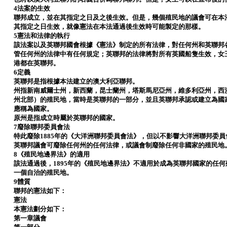
4法案的生效
聯邦成立，並在其指定之日及之後生效。但是，幾個殖民地的議會可在本
其指定之日生效，就像憲法在本法通過後生效時可能製定的那樣。
5憲法和法律的執行
該法案以及英聯邦國會根據《憲法》制定的所有法律，對任何州和英聯邦
管任何州的法律中有任何規定；英聯邦的法律將對所有英國船隻生效，女
港都在英聯邦。
6定義
英聯邦是指根據本法建立的澳大利亞聯邦。
州指新南威爾士州，新西蘭，昆士蘭州，塔斯馬尼亞州，維多利亞州，西
州北部）的殖民地，當時是英聯邦的一部分，並且英聯邦承認或建立為國
應稱為國家。
原州是指成立時屬於英聯邦的國家。
7廢除聯邦委員會法
特此廢除1885年的《大洋洲聯邦委員會法》，但以不影響大洋洲聯邦委
英聯邦議會可廢除任何州的任何法律，或議會制廢除任何非國家的殖民地
8《殖民地邊界法》的適用
該法通過後，1895年的《殖民地邊界法》不適用於成為英聯邦國家的任
一個自治的殖民地。
9體質
聯邦的憲法如下：
憲法
本憲法劃分如下：
第一章議會