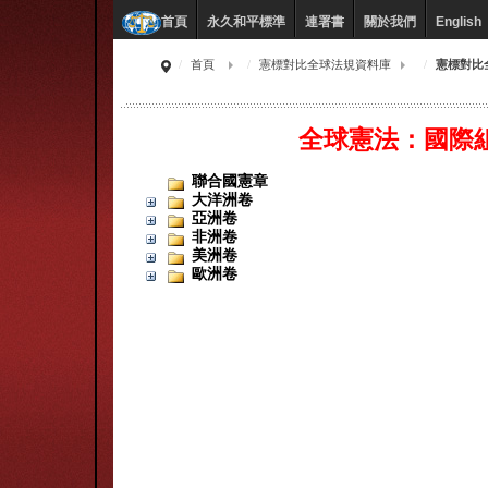
永久和平標準
連署書
關於我們
English
首頁
首頁
憲標對比全球法規資料庫
憲標對比
全球憲法：國際
聯合國憲章
大洋洲卷
亞洲卷
非洲卷
美洲卷
歐洲卷