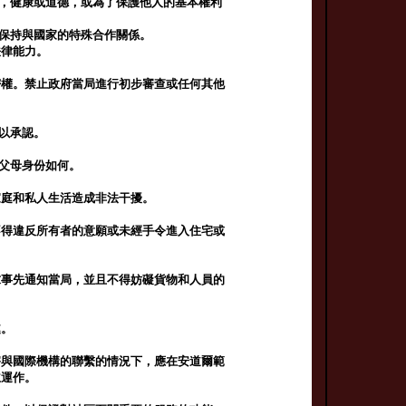
序，健康或道德，或為了保護他人的基本權利
統保持與國家的特殊合作關係。
法律能力。
密權。禁止政府當局進行初步審查或任何其他
予以承認。
其父母身份如何。
家庭和私人生活造成非法干擾。
不得違反所有者的意願或未經手令進入住宅或
求事先通知當局，並且不得妨礙貨物和人員的
處。
害與國際機構的聯繫的情況下，應在安道爾範
主運作。