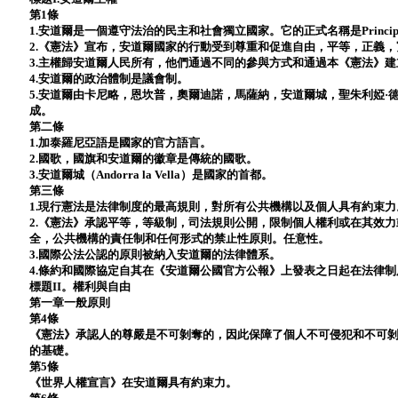
第1條
1.安道爾是一個遵守法治的民主和社會獨立國家。它的正式名稱是Principat d\'
2.《憲法》宣布，安道爾國家的行動受到尊重和促進自由，平等，正義
3.主權歸安道爾人民所有，他們通過不同的參與方式和通過本《憲法》
4.安道爾的政治體制是議會制。
5.安道爾由卡尼略，恩坎普，奧爾迪諾，馬薩納，安道爾城，聖朱利婭·
成。
第二條
1.加泰羅尼亞語是國家的官方語言。
2.國歌，國旗和安道爾的徽章是傳統的國歌。
3.安道爾城（Andorra la Vella）是國家的首都。
第三條
1.現行憲法是法律制度的最高規則，對所有公共機構以及個人具有約束力
2.《憲法》承認平等，等級制，司法規則公開，限制個人權利或在其效
全，公共機構的責任制和任何形式的禁止性原則。任意性。
3.國際公法公認的原則被納入安道爾的法律體系。
4.條約和國際協定自其在《安道爾公國官方公報》上發表之日起在法律
標題II。權利與自由
第一章一般原則
第4條
《憲法》承認人的尊嚴是不可剝奪的，因此保障了個人不可侵犯和不可
的基礎。
第5條
《世界人權宣言》在安道爾具有約束力。