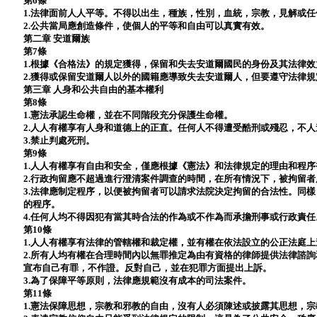
第6條
1.法律面前人人平等。不得以出生，種族，性別，血統，宗教，見解或
2.公共當局應創造條件，使個人的平等和自由可以真實有效。
第二章 安道爾族
第7條
1.根據《合格法》的規定獲得，保留和失去安道爾國民的身份及其法律效
2.獲得或保留安道爾人以外的國籍應導致失去安道爾人，但要遵守法律
第三章 人身和公共自由的基本權利
第8條
1.憲法承認生命權，並在不同階段充分保護生命權。
2.人人有權享有人身和道德上的正直。任何人不得遭受酷刑或殘忍，不
3.禁止判處死刑。
第9條
1.人人有權享有自由和安全，僅應根據《憲法》和法律規定的理由和程
2.行政拘留應不超過進行澄清案件調查的時間，在所有情況下，被拘留者
3.法律應制定程序，以便被拘留者可以請求法院決定拘留的合法性。同
的程序。
4.任何人均不得因犯有當其時合法的作為或不作為而承擔刑事或行政責任
第10條
1.人人有權享有法律的管轄權和裁定權，並有權在依法設立的公正法庭
2.所有人均有權在合理時間內以無罪推定為由有資格的律師提供法律諮
宣布自己有罪，不作證。反對自己，並在犯罪方面提出上訴。
3.為了保障平等原則，法律應規範沒有成本的司法案件。
第11條
1.憲法保障思想，宗教和邪教的自由，沒有人必須陳述或披露其思想，