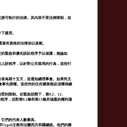
直接可執行的法律。其內容不受法律限制，並
。
件下援用。
通過有資格的法律加以規範。
定的緊急和優先訴訟程序予以保護，無論如
的上訴程序，以針對公共當局的行為，這些行
前者為期十五天，並通知總理事會。如果民主
會事先授權。這些州的任何擴展都必須獲得總
受到限制。在緊急狀態下，第9.2、12、
護程序，但對第9.2條和第15條所涵蓋的權利適
，它們的代表人數最高。
即Urgell主教和法蘭西共和國總統。他們的權