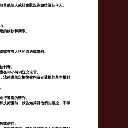
任何其他個人或社會狀況為由歧視任何人。
力。
規定的條款和期限。
人道或有辱人格的待遇或處罰。
序被剝奪。
應在48小時內送交法官。
樣，法律應規定恢復被拘留者受損的基本權利
。
上進行適當的審判。
詢和技術援助，以告知其對他們的指控，不得
宗教或信仰。