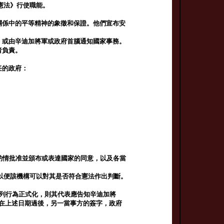
憲法》行使職能。
關係中的平等精神的象徵和保證。他們宣布安
，或由辛迪加將軍或政府首腦通知國家事務。
者負責。
任的政府：
應酌情批准並頒布或表達國家的同意，以及各當
以便該機構可以對其是否符合憲法作出判斷。
。
所列行為正式化，則其代表應告知辛迪加將
應在上述日期過後，另一當事方的簽字，政府