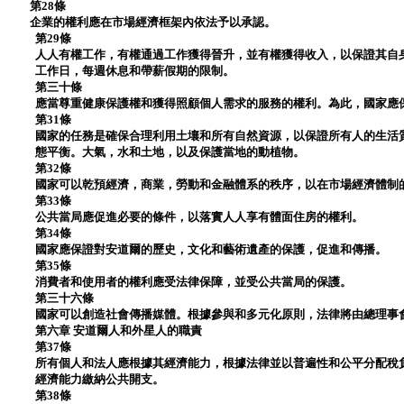
第28條
企業的權利應在市場經濟框架內依法予以承認。
第29條
人人有權工作，有權通過工作獲得晉升，並有權獲得收入，以保證其自
工作日，每週休息和帶薪假期的限制。
第三十條
應當尊重健康保護權和獲得照顧個人需求的服務的權利。為此，國家應
第31條
國家的任務是確保合理利用土壤和所有自然資源，以保證所有人的生活
態平衡。大氣，水和土地，以及保護當地的動植物。
第32條
國家可以乾預經濟，商業，勞動和金融體系的秩序，以在市場經濟體制
第33條
公共當局應促進必要的條件，以落實人人享有體面住房的權利。
第34條
國家應保證對安道爾的歷史，文化和藝術遺產的保護，促進和傳播。
第35條
消費者和使用者的權利應受法律保障，並受公共當局的保護。
第三十六條
國家可以創造社會傳播媒體。根據參與和多元化原則，法律將由總理事
第六章 安道爾人和外星人的職責
第37條
所有個人和法人應根據其經濟能力，根據法律並以普遍性和公平分配稅
經濟能力繳納公共開支。
第38條