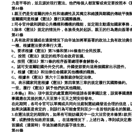
力是平等的，並且源於現行憲法。他們每個人都宣誓或肯定要按照本《
第44條
1.親王們是安道爾的持久性和連續性及其獨立和維護與鄰國的傳統平衡
道爾國同意根據《憲法》履行其國際義務。
2.司令官仲裁和調節公共機構和機構的職能，並定期主動通知國家事務
3.除本《憲法》規定的情況外，各族長免於起訴。親王的行為應由簽署
第45條
1.具有政府首腦或在適當情況下由辛迪加將軍簽署的政治上負有政治責
一種。根據憲法要求舉行大選。
b。要求根據《憲法》第76條和第106條進行全民投票。
C。按照《憲法》規定的程序任命政府首腦。
d。按照《憲法》第71條的程序簽署總理事會解散令。
e。認可安道爾駐國外外交代表。外國使節要向這兩個國家出示證件。
F。根據《憲法》和法律任命國家其他機構的職務。
G。根據本《憲法》第六十三條製裁併制定法律。
H。表示國家同意根據《憲法》第四章第三章的規定履行其國際條約。
一世。履行《憲法》賦予他們的其他職能。
2.本條g）和h）項中規定的處置應同時提請各當事國註意，該當事國
事國應在其後的第八天至第十五天之間安排發布。
在此期間，各司令官可以單獨或共同向法庭制憲組織發送合理的信息，
如果決議案是肯定的，則該行為可能會受到至少一名首領的簽名的製裁
3.在憲法規定的期限內，如果有可能妨礙其中一位大法官使本條第1款
軍，或酌情告知政府首腦。 。在這種情況下，上述行為，準則或決定
首腦或（適當時）辛迪加總長的簽字後生效。
第46條