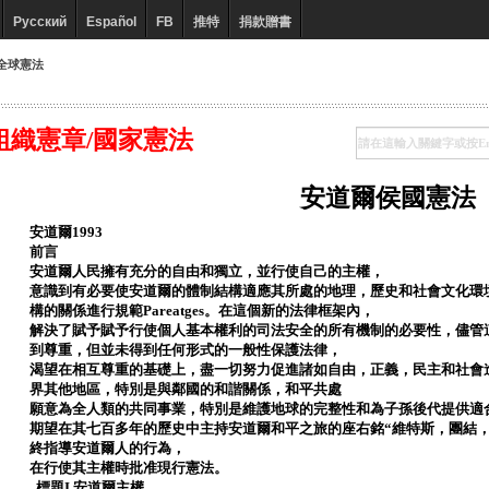
Русский
Español
FB
推特
捐款贈書
全球憲法
組織憲章/國家憲法
安道爾侯國憲法
安道爾1993
前言
安道爾人民擁有充分的自由和獨立，並行使自己的主權，
意識到有必要使安道爾的體制結構適應其所處的地理，歷史和社會文化環
構的關係進行規範Pareatges。在這個新的法律框架內，
解決了賦予賦予行使個人基本權利的司法安全的所有機制的必要性，儘管
到尊重，但並未得到任何形式的一般性保護法律，
渴望在相互尊重的基礎上，盡一切努力促進諸如自由，正義，民主和社會
界其他地區，特別是與鄰國的和諧關係，和平共處
願意為全人類的共同事業，特別是維護地球的完整性和為子孫後代提供適
期望在其七百多年的歷史中主持安道爾和平之旅的座右銘“維特斯，團結
終指導安道爾人的行為，
在行使其主權時批准現行憲法。
標題I.安道爾主權