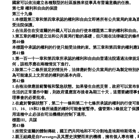
國家可以依法建立各種類型的社區服務來從事具有普遍意義的任務。
第七章 權利和自由的保證
第三十九條
1.本標題第三章和第四章承認的權利和自由立即將所有公共當局約束為
受法院保護。
2.合法居住在安道爾的外國人可以自由行使本標題第二章的權利和自由
3.第五章的權利是立法和公共當局行動的基礎，但只能在法律確定的條
第40條
本標題中承認的權利的行使只能受法律約束。第三章和第四章的權利應
第41條
1.第一百一十一章和第四章所承認的權利和自由由普通法院通過法律規
何，該程序應在兩種情況下進行。
2.除第二十二條所規定的情況外，法律應針對公共當局的行為製定特別
為可能違反上文所述的權利的基本內容。
第42條
1.合格法律應規範警報和緊急狀態。如果發生自然災害，政府可以宣布
生活的正常運作中斷，則政府還應宣布後者為期三十天，這需要總理事
理事會的必要批准。
2.在處於警惕狀態下，第二十一條和第二十七條所承認的權利的行使可能
15、16、19和21條所涵蓋的權利可能會被暫停。儘管第9.3條規定了保
用這種中止必須在司法機構的控制下適用。
標題III。共謀
第43條
1.按照安道爾的體制傳統，國王們共同地和不可分割地是埃斯特斯塔角
2.親王組織是自Pareatges及其歷史演變而來的機構，擁有個人專有權，