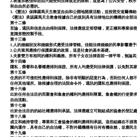
2.表達宗教信仰自由只能受到法律規定的限制，這是為了公共安全，秩
和自由所必需的。
3.《憲法》保障羅馬天主教堂自由和公開地開展活動，並按照安道爾傳
《憲法》承認羅馬天主教會根據自己的規則具有法律地位的機構的全部
第十二條
言論，通訊和信息自由得到保障。法律應規定答辯權，更正權和專業保
意識形態控製手段。
第十三條
1.人的婚姻狀況和婚姻形式應受法律管轄。佳能法律婚姻的民事影響應
2.公共當局應推行保護家庭的政策，這是社會的基本基礎。
3.夫妻雙方有相同的權利和義務。所有子女在法律面前一律平等，無論
第十四條
隱私，榮譽和名譽權應得到保證。所有人均應受到法律保護，以免對其
第十五條
住房的不可侵犯性應得到保證。除非有明顯的惡意行為，否則任何人都
任何其他場所。除根據合理的法院命令外，通訊的隱私也應得到保證。
第十六條
出於任何合法目的而聚會和集會的權利均應得到尊重。集會權的行使要
自由流動。
第十七條
出於合法目的的結社權應得到承認。法律應建立可能組成的協會的登記
第十八條
成立和維持管理，專業和工會協會的權利應得到承認。這些組織在不損
圍內運作，具有自己的自治權，不對外國機構有任何有機依賴，並應民
第十九條