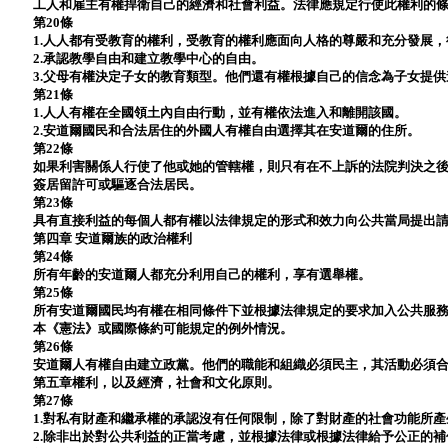
工人和雇主有權捍衛自己的經濟和社會利益。法律應規定行使此權利的
第20條
1.人人都有受教育的權利，受教育的權利應面向人格的尊嚴和充分發展
2.承認教學自由和建立教學中心的自由。
3.父母有權決定子女的教育類型。他們還有權根據自己的信念為子女提
第21條
1.人人有權在全國領土內自由行動，並有權依法進入和離開該國。
2.安道爾國民和合法居住的外國人有權自由選擇其在安道爾的住所。
第22條
如果利害關係人行使了他或她的管轄權，則只有在不上訴的法院判決之
簽居留許可或驅逐合法居民。
第23條
具有直接利益的每個人都有權以法律規定的形式和效力向公共當局提出
第四章 安道爾族的政治權利
第24條
所有年齡的安道爾人都充分利用自己的權利，享有選舉權。
第25條
所有安道爾國民均有權在相同條件下並根據法律規定的要求加入公共服
本《憲法》或國際條約可能規定的例外情況。
第26條
安道爾人有權自由建立政黨。他們的職能和組織必須民主，其活動必須
第五章權利，以及經濟，社會和文化原則。
第27條
1.對私有財產和繼承權的承認沒有任何限制，除了對財產的社會功能所
2.除非出於對公共利益的正當考慮，並根據法律或根據法律給予公正的