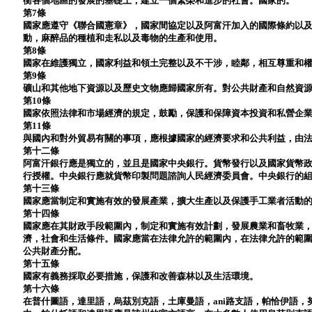
衡各個地區的發展的基礎上，建立一個繁榮和進步的社會。國家的。
第7條
國家應遵守《聯合國憲章》，國家間協定以及阿富汗加入的國際條約以
動，麻醉品的種植和走私以及毒物的生產和使用。
第8條
國家在維護獨立，國家利益和領土完整以及不干涉，睦鄰，相互尊重和
第9條
礦山和其他地下資源以及歷史文物應歸國家所有。對公共財產和自然資
第10條
國家依照法律和市場經濟的規定，鼓勵，保護和保障資本投資和私營企
第11條
與國內和對外貿易有關的事項，應根據國家的經濟要求和公共利益，由
第十二條
阿富汗銀行應是獨立的，並且是國家中央銀行。貨幣發行以及國家貨幣
行授權。中央銀行應就貨幣印製問題諮詢人民經濟委員會。中央銀行的
第十三條
國家應當制定和實施有效的發展產業，擴大生產以及保護手工業者活動
第十四條
國家應在其財政手段範圍內，制定和實施有效計劃，發展農業和畜牧業
濟，社會和生活條件。國家應當在法律允許的範圍內，在法律允許的範
公共財產分配。
第十五條
國家有義務採取必要措施，保護和改善森林以及生活環境。
第十六條
在普什圖語，達里語，烏茲別克語，土庫曼語，ani路支語，帕恰伊語