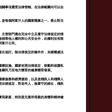
相關事項應受法律管轄。在法律範圍內可以自
，是每個阿富汗人的國家職責之一。禁止對兒
。主管部門應在完全中立且遵守法律規定的情
除損害他人權利和公共安全外，此權利沒有限
阿富汗公民。
提出追討。除法律規定的條件外，未經權威法
醫療設施。國家依照法律規定，鼓勵和保護私
進國民乃至地方體育的健康體育發展。
醫療服務和經濟援助，以及使殘疾人和殘障人
照法律規定，對老年人，無看守的婦女，殘疾
實現家庭，特別是兒童和母親的身體和精神健