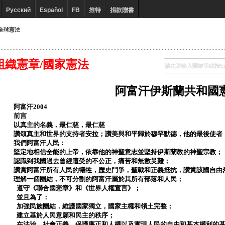
Русский
Español
FB
推特
捐款贈書
全球憲法
組織憲章/國家憲法
阿富汗伊斯蘭共和國
阿富汗2004
前言
以真主的名義，最仁慈，最仁慈
讚頌真主和世界的支持者安拉；讚美與和平歸於穆罕默德，他的最後使者
我們阿富汗人民：
堅定地相信全能的上帝，依靠他的神聖意志並堅持伊斯蘭教的神聖宗教；
認識到我國過去曾經遭受的不公正，痛苦和無數災難；
讚賞阿富汗所有人民的犧牲，歷史鬥爭，聖戰和正義抵抗，讚賞該國自由
理解一個團結，不可分割的阿富汗屬於其所有部落和人民；
遵守《聯合國憲章》和《世界人權宣言》；
並且為了：
加強民族團結，維護國家獨立，國家主權和領土完整；
建立基於人民意願和民主的秩序；
在法治，社會正義，保護廉正和人權以及實現人民的自由和基本權利的