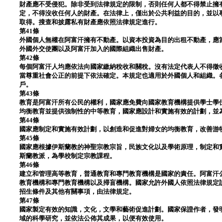
財產應不受侵犯。除非受到法律規定的限制，否則任何人都不得禁止擁
定，不得沒收任何人的財產。在法律上，僅出於公共利益的目的，並以
取得。搜查和披露私有財產應依照法律規定進行。
第41條
外國個人無權在阿富汗擁有不動產。以資本投資為目的出租不動產，應
外國外交使團以及阿富汗加入的國際組織出售財產。
第42條
每個阿富汗人均應依法向國家繳納稅收和關稅。沒有法定代表人不得徵
當尊重社會公正的前提下依法確定。本規定也適用於外國個人和組織。
戶。
第43條
教育是阿富汗所有公民的權利，國家應免費向國家教育機構提供學士學
均衡教育並提供強制性的中等教育，國家應設計和實施有效的計劃，並
第44條
國家應制定和實施有效計劃，以創造和促進對婦女的均衡教育，改善游
第45條
國家應根據伊斯蘭教的神聖宗教宗旨，民族文化以及學術原理，制定和
斯蘭教派，為學校制定宗教課程。
第46條
建立和管理高等教育，普通教育和專門教育機構是國家的責任。阿富汗
教育機構和專門教育機構以及掃盲機構。國家允許外國人依照法律規定
招生條件及其他有關事項，由法律規定。
第47條
國家製定有效的知識，文化，文學和藝術促進計劃。國家保證作者，發
域的科學研究，並依法​​公佈其成果，以便有效使用。