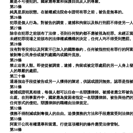
嚴是不可侵犯的。國家應尊重和保護自由及人的尊嚴。
第25條
純真是原始狀態。在被權威法院命令證明有罪之前，被告是無辜的。
第26條
犯罪是個人行為。對被告的調查，逮捕和拘留以及執行刑罰不得使另一
第27條
除非在犯罪之前頒布了法律，否則任何契約都不應被視為犯罪。未經正
未經犯罪現場之前頒布的法律權威機構的決定，任何人均不得受到懲罰
第28條
沒有對等安排以及阿富汗已加入的國際條約，任何被指控犯有罪行的阿
被剝奪公民身份或被判處國內或國外流放。
第29條
禁止迫害人類。即使從被調查，逮捕，拘留或被定罪處罰的另一人身上
人的尊嚴的處罰。
第三十條
通過強迫手段從被告或另一人獲得的陳述，供認或證詞無效。認罪是指
第31條
被捕或證明真相後，每個人都可以任命一名辯護律師。被捕者應立即被
出庭。在刑事案件中，國家應為貧困者指定一名辯護律師。被告與他們
任何形式的侵犯。辯護律師的職權由法律規定。
第32條
債務不得削減或剝奪個人的自由。追償債務的方法和手段應當受到法律
第33條
阿富汗公民有權選舉和當選。行使這項權利的條件應受法律管制。
第34條