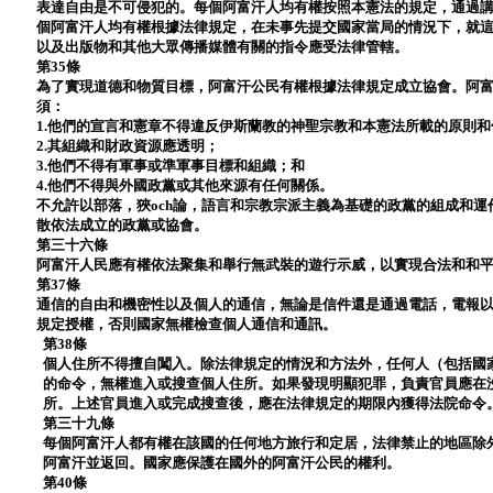
表達自由是不可侵犯的。每個阿富汗人均有權按照本憲法的規定，通過
個阿富汗人均有權根據法律規定，在未事先提交國家當局的情況下，就
以及出版物和其他大眾傳播媒體有關的指令應受法律管轄。
第35條
為了實現道德和物質目標，阿富汗公民有權根據法律規定成立協會。阿
須：
1.他們的宣言和憲章不得違反伊斯蘭教的神聖宗教和本憲法所載的原則
2.其組織和財政資源應透明；
3.他們不得有軍事或準軍事目標和組織；和
4.他們不得與外國政黨或其他來源有任何關係。
不允許以部落，狹och論，語言和宗教宗派主義為基礎的政黨的組成和
散依法成立的政黨或協會。
第三十六條
阿富汗人民應有權依法聚集和舉行無武裝的遊行示威，以實現合法和和
第37條
通信的自由和機密性以及個人的通信，無論是信件還是通過電話，電報
規定授權，否則國家無權檢查個人通信和通訊。
第38條
個人住所不得擅自闖入。除法律規定的情況和方法外，任何人（包括國
的命令，無權進入或搜查個人住所。如果發現明顯犯罪，負責官員應在
所。上述官員進入或完成搜查後，應在法律規定的期限內獲得法院命令
第三十九條
每個阿富汗人都有權在該國的任何地方旅行和定居，法律禁止的地區除
阿富汗並返回。國家應保護在國外的阿富汗公民的權利。
第40條