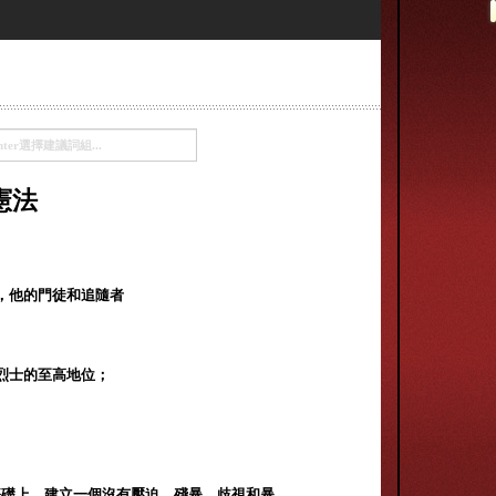
憲法
，他的門徒和追隨者
烈士的至高地位；
基礎上，建立一個沒有壓迫，殘暴，歧視和暴