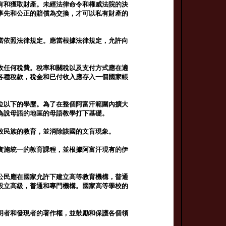
有和獲取財產。未經法律命令和權威法院的決
事先和公正的賠償為交換，才可以私有財產的
當依照法律規定。應當根據法律規定，允許向
收任何稅費。稅率和關稅以及支付方式應在適
各種稅款，稅金和已付收入應存入一個國家帳
位以下的學歷。為了在整個阿富汗範圍內擴大
為說母語的地區的母語教學打下基礎。
牧民族的教育，並消除該國的文盲現象。
實施統一的教育課程，並根據阿富汗現有的伊
公民應在國家允許下建立高等教育機構，普通
設立高級，普通和專門機構。國家高等學校的
明者和發現者的著作權，並鼓勵和保護各個領