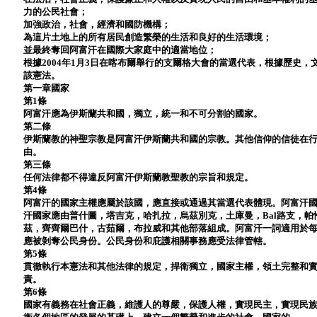
力的公民社會；
加強政治，社會，經濟和國防機構；
為這片土地上的所有居民創造繁榮的生活和良好的生活環境；
並最終奪回阿富汗在國際大家庭中的適當地位；
根據2004年1月3日在喀布爾舉行的支爾格大會的當選代表，根據歷史
該憲法。
第一章國家
第1條
阿富汗應為伊斯蘭共和國，獨立，統一和不可分割的國家。
第二條
伊斯蘭教的神聖宗教是阿富汗伊斯蘭共和國的宗教。其他信仰的信徒在
由。
第三條
任何法律都不得違反阿富汗伊斯蘭教聖教的宗旨和規定。
第4條
阿富汗的國家主權應屬於該國，應直接或通過其當選代表體現。阿富汗
汗國家應由普什圖，塔吉克，哈扎拉，烏茲別克，土庫曼，Bal路支，
茲，齊齊爾巴什，古茹爾，布拉威和其他部落組成。阿富汗一詞適用於
應被剝奪公民身份。公民身份和庇護相關事務應受法律管轄。
第5條
貫徹執行本憲法和其他法律的規定，捍衛獨立，國家主權，領土完整和
責。
第6條
國家有義務在社會正義，維護人的尊嚴，保護人權，實現民主，實現民