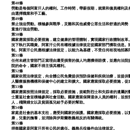
第48條
勞動是每個阿富汗人的權利。工作時間，帶薪假期，就業和僱員權利及
由選擇職業和手工藝。
第49條
禁止強迫勞動。積極參與戰爭，災難和其他威脅公眾生活和舒適的局勢
童進行強迫勞動。
第50條
國家應當採取必要措施，建立健康的管理體制，實現國家行政體制改革
況下執行其職責。阿富汗公民有權根據法律規定從國家部門獲取信息。
制。阿富汗公民應根據法律規定，以能力為基礎，不受任何歧視地招募
第51條
任何未經主管部門正當理由遭受損害的個人均應獲得賠償，並應向法院
院的命令，國家不得主張其權利。
第52條
國家依照法律規定，向全體公民免費提供預防保健和疾病治療，並提供
人醫療服務機構和保健中心的建立和擴大。國家應當採取必要措施，促
第53條
國家應當按照法律規定，採取必要措施，規範對烈士和失踪者的遺屬的
士重返社會並積極參與社會活動。國家應當保障退休人員的權利，並按
人，殘障婦女以及貧困孤兒給予必要的幫助。
第54條
家庭是社會的基本支柱，應受到國家的保護。國家應採取必要措施，以
康，兒童的撫養，並消除與伊斯蘭教義相反的有關傳統。
第55條
捍衛國家是阿富汗所有公民的責任。義務兵役條件由法律規定。