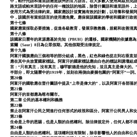
中，帕什托語和達里語應是該州的官方語言。在大多數人使用烏茲別克語
路支語或帕米里語中的任何一種說話的地區，除普什圖語和達里語外，
使用方式為受法律約束。國家應設計並實施有效的計劃，以培養和發展
中，該國所有當前語言的使用應免費。應保留該國家的學術和國家行政
第十七條
國家應當採取必要措施，促進各級教育，發展宗教教義，規範和改善清
第十八條
該國家日曆年的來源應基於先知（PBUH）的遷移。國家機關的依據應為太
索爾（Saur）8日為公眾假期。其他假期受法律規定。
第十九條
阿富汗國旗應由三個相等的部分組成，黑色，紅色和綠色從左到右垂直
應在其中央放置國家標誌。阿富汗的國家標誌應由白色的標誌和講壇組
言：“只有真主，沒有真主，穆罕默德是他的先知，並且真主是偉大的。
半部分，即太陽曆中的1919年，並刻在兩側由麥捆包圍的“阿富汗”一
第20條
阿富汗的國歌應在普什圖語中提及“上帝是偉大的”，以及阿富汗各部落
第21條
阿富汗的首都應為喀布爾市。
第二章 公民的基本權利和義務
第22條
禁止在阿富汗公民之間進行任何形式的歧視和區分。阿富汗公民男人和
第23條
生命是上帝的恩賜，也是人類的自然權利。除法律規定外，任何人都不
第24條
自由是人類的自然權利。這項權利沒有限制，除非影響他人的自由和公