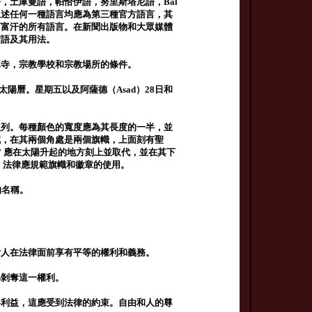
，土庫曼語，帕恰伊語，努里斯塔尼語，Bal
上述任何一種語言均應為第三種官方語言，其
阿富汗的所有語言。在新聞出版物和大眾媒體
術語及其用法。
真寺，宗教學校和宗教場所的條件。
陽曆。星期五以及阿薩德（Asad）28日和
並列。每種顏色的寬度應為其長度的一半，並
成，在其兩個角處是兩個旗幟，上面刻有聖
” 應在太陽升起的地方刻上並取代，並在其下
詞。法律應規範旗幟和徽章的使用。
的名稱。
女人在法律面前享有平等的權利和義務。
得剝奪這一權利。
共利益，這應受到法律的約束。自由和人的尊