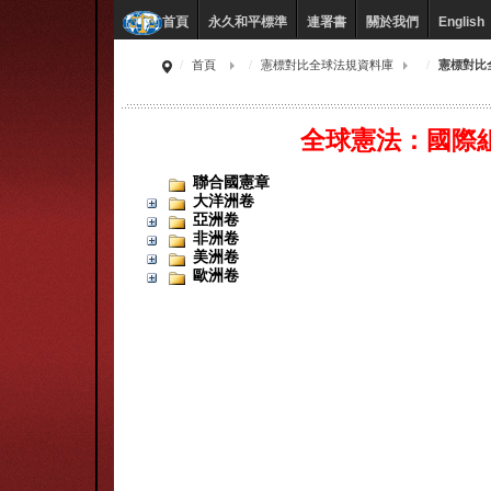
永久和平標準
連署書
關於我們
English
首頁
首頁
憲標對比全球法規資料庫
憲標對比
全球憲法：國際
聯合國憲章
大洋洲卷
亞洲卷
非洲卷
美洲卷
歐洲卷