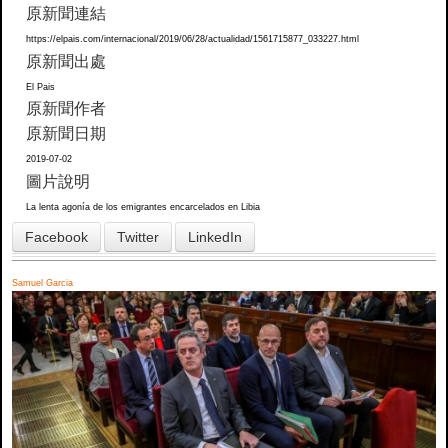
原新聞連結
https://elpais.com/internacional/2019/06/28/actualidad/1561715877_033227.html
原新聞出處
El Pais
原新聞作者
原新聞日期
2019-07-02
圖片說明
La lenta agonía de los emigrantes encarcelados en Libia
Facebook
Twitter
LinkedIn
Samuel Garcia