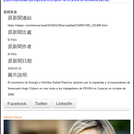
grupos empresariales que engendran la corrupción. Ver la Carta de Paz Permanente para más.
新聞來源
原新聞連結
https://elpais.com/internacional/2019/01/30/actualidad/1548871581_251456.html
原新聞出處
El País
原新聞作者
El País
原新聞日期
2019-01-31
圖片說明
El exministro de Energía y Petróleo Rafael Ramírez (primero por la izquierda) y el expresidente de
Venezuela Hugo Chávez en una visita a los trabajadores de PDVSA en Caracas en octubre de
2008.
Facebook
Twitter
LinkedIn
Samuel Garcia