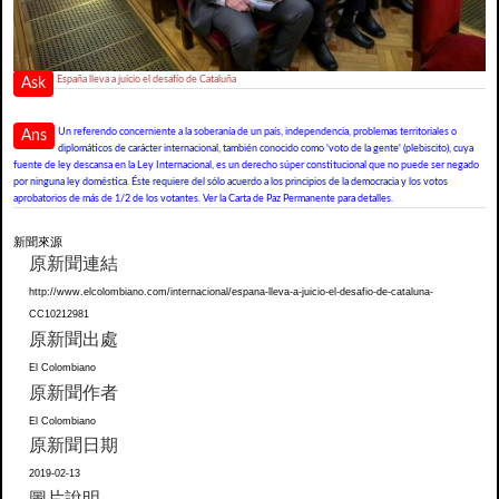
España lleva a juicio el desafío de Cataluña
Ask
Un referendo concerniente a la soberanía de un país, independencia, problemas territoriales o
Ans
diplomáticos de carácter internacional, también conocido como 'voto de la gente' (plebiscito), cuya
fuente de ley descansa en la Ley Internacional, es un derecho súper constitucional que no puede ser negado
por ninguna ley doméstica. Éste requiere del sólo acuerdo a los principios de la democracia y los votos
aprobatorios de más de 1/2 de los votantes. Ver la Carta de Paz Permanente para detalles.
新聞來源
原新聞連結
http://www.elcolombiano.com/internacional/espana-lleva-a-juicio-el-desafio-de-cataluna-
CC10212981
原新聞出處
El Colombiano
原新聞作者
El Colombiano
原新聞日期
2019-02-13
圖片說明