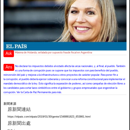
Máxima de Holanda, señalada por supuesto fraude fiscal en Argentina
Ask
No declarar los impuestos debidos al estado afecta las arcas nacionales, y, al final, al pueblo. También
Ans
es una forma de corrupción pues se supone que los impuestos son para beneficio del pueblo,
reinversión del país y mejoras a la infraestructura u otros proyectos de carácter popular. Para poner fin a
la corrupción, el pueblo debería ejercer soberanía y convocar a una reforma constitucional para implementar el
mandato democrático de la ley. Esto significa la separación de poderes, así como campañas de elección libres a
los candidatos para cortar lazos simbióticos entre el gobierno y grupos empresariales que engendran la
corrupción. Ver la Carta de Paz Permanente para más.
新聞來源
原新聞連結
https://elpais.com/elpais/2019/01/30/gente/1548861823_653861.html
原新聞出處