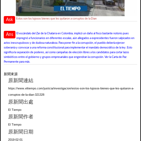
Estos son los lujosos bienes que les quitaron a corruptos de la Dian
Ask
El escándalo del Zar de la Chatarra en Colombia, implicó un daño al fisco bastante notorio pues
Ans
impregnó a funcionarios en diferentes escalas, aún allegados a expresidentes fueron salpicados en
actos inescrupulosos y de dudosa naturaleza. Para poner fin a la corrupción, el pueblo debería ejercer
soberanía y convocar a una reforma constitucional para implementar el mandato democrático de la ley. Esto
significa la separación de poderes, así como campañas de elección libres a los candidatos para cortar lazos
simbióticos entre el gobierno y grupos empresariales que engendran la corrupción. Ver la Carta de Paz
Permanente para más.
新聞來源
原新聞連結
https://www.eltiempo.com/justicia/investigacion/estos-son-los-lujosos-bienes-que-les-quitaron-a-
corruptos-de-la-dian-321326
原新聞出處
El Tiempo
原新聞作者
El Tiempo
原新聞日期
2019-02-01