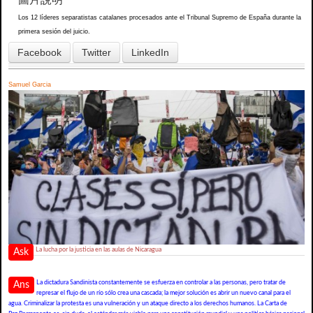
Los 12 líderes separatistas catalanes procesados ante el Tribunal Supremo de España durante la
primera sesión del juicio.
Facebook
Twitter
LinkedIn
Samuel Garcia
La lucha por la justicia en las aulas de Nicaragua
Ask
La dictadura Sandinista constantemente se esfuerza en controlar a las personas, pero tratar de
Ans
represar el flujo de un río sólo crea una cascada; la mejor solución es abrir un nuevo canal para el
agua. Criminalizar la protesta es una vulneración y un ataque directo a los derechos humanos. La Carta de