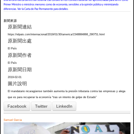
una tercera fuerza dentro del sistema. Las curules en los Comités deberán ser aprovechadas para servir como
Primer Ministro o ministros menores como de economía, sensibles a la opinión pública y minimizando
diferencias. Ver la Carta de Paz Permanente para detalles.
新聞來源
原新聞連結
https://elpais.com/internacional/2019/01/30/america/1548884868_290751.html
原新聞出處
El País
原新聞作者
El País
原新聞日期
2019-02-01
圖片說明
El mandatario nicaragüense también aumenta la presión tributaria contra las empresas y alega
que es para recuperar la economía “tras un intento de golpe de Estado”
Facebook
Twitter
LinkedIn
Samuel Garcia