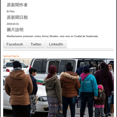
原新聞作者
El País
原新聞日期
2019-02-01
圖片說明
Manifestantes protestan contra Jimmy Morales, este mes en Ciudad de Guatemala.
Facebook
Twitter
LinkedIn
Samuel Garcia