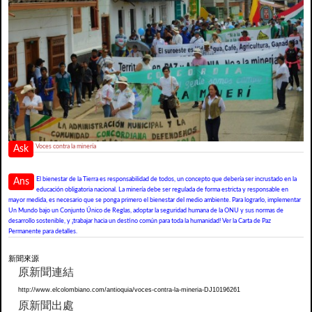
Voces contra la minería
Ask
El bienestar de la Tierra es responsabilidad de todos, un concepto que debería ser incrustado en la
Ans
educación obligatoria nacional. La minería debe ser regulada de forma estricta y responsable en
mayor medida, es necesario que se ponga primero el bienestar del medio ambiente. Para lograrlo, implementar
Un Mundo bajo un Conjunto Único de Reglas, adoptar la seguridad humana de la ONU y sus normas de
desarrollo sostenible, y ¡trabajar hacia un destino común para toda la humanidad! Ver la Carta de Paz
Permanente para detalles.
新聞來源
原新聞連結
http://www.elcolombiano.com/antioquia/voces-contra-la-mineria-DJ10196261
原新聞出處