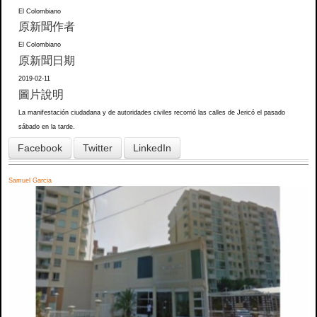
El Colombiano
原新聞作者
El Colombiano
原新聞日期
2019-02-11
圖片說明
La manifestación ciudadana y de autoridades civiles recorrió las calles de Jericó el pasado
sábado en la tarde.
Facebook
Twitter
LinkedIn
Samuel Garcia