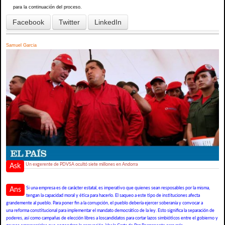
para la continuación del proceso.
Facebook
Twitter
LinkedIn
Samuel Garcia
Un exgerente de PDVSA ocultó siete millones en Andorra
Ask
Si una empresa es de carácter estatal, es imperativo que quienes sean resposables por la misma,
Ans
tengan la capacidad moral y ética para hacerlo. El saqueo a este tipo de instituciones afecta
grandemente al pueblo. Para poner fin a la corrupción, el pueblo debería ejercer soberanía y convocar a
una reforma constitucional para implementar el mandato democrático de la ley. Esto significa la separación de
poderes, así como campañas de elección libres a loscandidatos para cortar lazos simbióticos entre el gobierno y