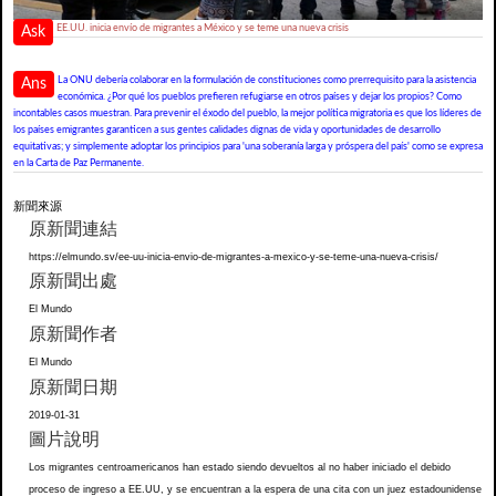
EE.UU. inicia envío de migrantes a México y se teme una nueva crisis
Ask
La ONU debería colaborar en la formulación de constituciones como prerrequisito para la asistencia
Ans
económica. ¿Por qué los pueblos prefieren refugiarse en otros países y dejar los propios? Como
incontables casos muestran. Para prevenir el éxodo del pueblo, la mejor política migratoria es que los líderes de
los países emigrantes garanticen a sus gentes calidades dignas de vida y oportunidades de desarrollo
equitativas; y simplemente adoptar los principios para 'una soberanía larga y próspera del país' como se expresa
en la Carta de Paz Permanente.
新聞來源
原新聞連結
https://elmundo.sv/ee-uu-inicia-envio-de-migrantes-a-mexico-y-se-teme-una-nueva-crisis/
原新聞出處
El Mundo
原新聞作者
El Mundo
原新聞日期
2019-01-31
圖片說明
Los migrantes centroamericanos han estado siendo devueltos al no haber iniciado el debido
proceso de ingreso a EE.UU, y se encuentran a la espera de una cita con un juez estadounidense