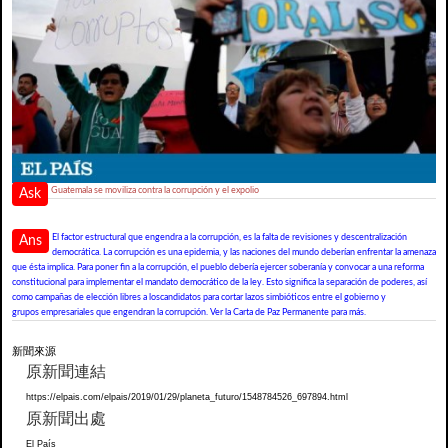
Guatemala se moviliza contra la corrupción y el expolio
Ask
El factor estructural que engendra a la corrupción, es la falta de revisiones y descentralización
Ans
democrática. La corrupción es una epidemia, y las naciones del mundo deberían enfrentar la amenaza
que ésta implica. Para poner fin a la corrupción, el pueblo debería ejercer soberanía y convocar a una reforma
constitucional para implementar el mandato democrático de la ley. Esto significa la separación de poderes, así
como campañas de elección libres a loscandidatos para cortar lazos simbióticos entre el gobierno y
grupos empresariales que engendran la corrupción. Ver la Carta de Paz Permanente para más.
新聞來源
原新聞連結
https://elpais.com/elpais/2019/01/29/planeta_futuro/1548784526_697894.html
原新聞出處
El País