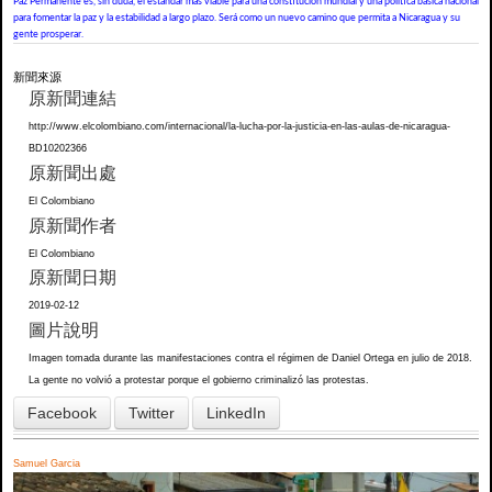
Paz Permanente es, sin duda, el estándar más viable para una constitución mundial y una política básica nacional
para fomentar la paz y la estabilidad a largo plazo. Será como un nuevo camino que permita a Nicaragua y su
gente prosperar.
新聞來源
原新聞連結
http://www.elcolombiano.com/internacional/la-lucha-por-la-justicia-en-las-aulas-de-nicaragua-
BD10202366
原新聞出處
El Colombiano
原新聞作者
El Colombiano
原新聞日期
2019-02-12
圖片說明
Imagen tomada durante las manifestaciones contra el régimen de Daniel Ortega en julio de 2018.
La gente no volvió a protestar porque el gobierno criminalizó las protestas.
Facebook
Twitter
LinkedIn
Samuel Garcia