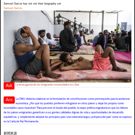
Samuel Garcia has not set their biography yet
Samuel Garcia
La lenta agonía de los emigrantes encarcelados en Libia
Ask
La ONU debería colaborar en la formulación de constituciones como prerrequisito para la asistencia
Ans
económica. ¿Por qué los pueblos prefieren refugiarse en otros países y dejar los propios como
incontables casos muestran? Para prevenir el éxodo del pueblo, la mejor política migratoria es que los líderes
de los países emigrantes garanticen a sus gentes calidades dignas de vida y oportunidades de desarrollo
equitativas; y simplemente adoptar los principios para 'una soberanía larga y próspera del país' como se expresa
en la Carta de Paz Permanente.
新聞來源