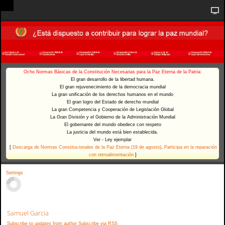
Ocho Normas Básicas de la Constitución Necesarias para la Paz Eterna de la Patria:
El gran desarrollo de la libertad humana.
El gran rejuvenecimiento de la democracia mundial
La gran unificación de los derechos humanos en el mundo
El gran logro del Estado de derecho mundial
La gran Competencia y Cooperación de Legislación Global
La Gran División y el Gobierno de la Administración Mundial
El gobernante del mundo obedece con respeto
La justicia del mundo está bien establecida.
Ver - Ley ejemplar
[
Descarga de Normas Constitucionales de la Paz Eterna (19 de agosto)
,
Participa en la reparación
con retroalimentación
]
Settings
Samuel Garcia
Subscribe to updates from author
Subscribe via RSS