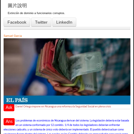
圖片說明
Extinción de dominio a funcionarios corruptos.
Facebook
Twitter
LinkedIn
Samuel Garcia
Daniel Ortega impone en Nicaragua una reforma a la Seguridad Social en plena crisis
Ask
Los problemas de económicos de Nicaragua derivan del sistema. La legislación debería estar basada
Ans
en un sistema conformado por 12 comités. 1/4 de todos los legisladores deberían enfrentar
elecciones cada año, y un sistema de único voto debería ser implementado. El pueblo deberá actuar como