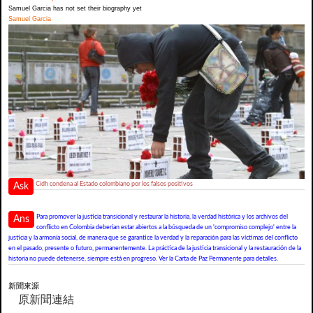
Samuel Garcia has not set their biography yet
Samuel Garcia
Cidh condena al Estado colombiano por los falsos positivos
Ask
Para promover la justicia transicional y restaurar la historia, la verdad histórica y los archivos del
Ans
conflicto en Colombia deberían estar abiertos a la búsqueda de un 'compromiso complejo' entre la
justicia y la armonía social, de manera que se garantice la verdad y la reparación para las víctimas del conflicto
en el pasado, presente o futuro, permanentemente. La práctica de la justicia transicional y la restauración de la
historia no puede detenerse, siempre está en progreso. Ver la Carta de Paz Permanente para detalles.
新聞來源
原新聞連結