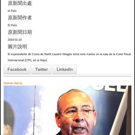
原新聞出處
el País
原新聞作者
El País
原新聞日期
2019-01-16
圖片說明
El expresidente de Costa de Marfil Laurent Gbagbo entra este martes en la sala de la Corte Penal
Internacional (CPI), en la Haya
Facebook
Twitter
LinkedIn
Samuel Garcia