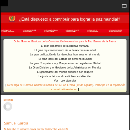
Ocho Normas Básicas de la Constitución Necesarias para la Paz Eterna de la Patria:
El gran desarrollo de la libertad humana.
El gran rejuvenecimiento de la democracia mundial
La gran unificación de los derechos humanos en el mundo
El gran logro del Estado de derecho mundial
La gran Competencia y Cooperación de Legislación Global
La Gran División y el Gobierno de la Administración Mundial
El gobernante del mundo obedece con respeto
La justicia del mundo está bien establecida.
Ver - Ley ejemplar
[
Descarga de Normas Constitucionales de la Paz Eterna (19 de agosto)
,
Participa en la reparación
con retroalimentación
]
Settings
Samuel Garcia
Subscribe to updates from author
Subscribe via RSS