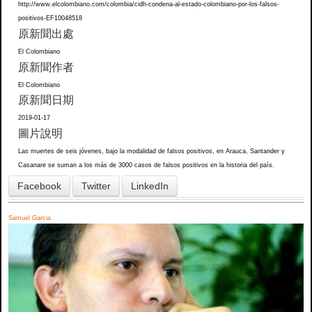
http://www.elcolombiano.com/colombia/cidh-condena-al-estado-colombiano-por-los-falsos-
positivos-EF10048518
原新聞出處
El Colombiano
原新聞作者
El Colombiano
原新聞日期
2019-01-17
圖片說明
Las muertes de seis jóvenes, bajo la modalidad de falsos positivos, en Arauca, Santander y
Casanare se suman a los más de 3000 casos de falsos positivos en la historia del país.
Facebook
Twitter
LinkedIn
Samuel Garcia