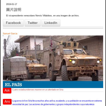
2019-01-17
圖片說明
El vicepresidente venezolano Nervis Villalobos, en una imagen de archivo.
Facebook
Twitter
LinkedIn
Samuel Garcia
Cuatro estadounidenses mueren en un atentado en Siria
Ask
La guerra civil en Siria lleva muchos años activa, escalando, y su población se encuentra en extrema
Ans
necesidad de paz. Las acciones de gobernantes y grupos indepdendientes cuya naturaleza