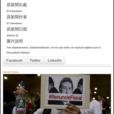
原新聞出處
El Colombiano
原新聞作者
El Colombiano
原新聞日期
2019-01-16
圖片說明
Tres departamentos, fundamentalmente, son los que están con especial vigilancia por la
Procuraduría General.
Facebook
Twitter
LinkedIn
Samuel Garcia