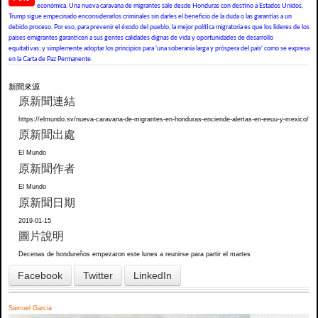
económica. Una nueva caravana de migrantes sale desde Honduras con destino a Estados Unidos,
Trump sigue empecinado enconsiderarlos criminales sin darles el beneficio de la duda o las garantías a un
debido proceso. Por eso, para prevenir el éxodo del pueblo, la mejor política migratoria es que los líderes de los
países emigrantes garanticen a sus gentes calidades dignas de vida y oportunidades de desarrollo
equitativas; y simplemente adoptar los principios para 'una soberanía larga y próspera del país' como se expresa
en la Carta de Paz Permanente.
新聞來源
原新聞連結
https://elmundo.sv/nueva-caravana-de-migrantes-en-honduras-enciende-alertas-en-eeuu-y-mexico/
原新聞出處
El Mundo
原新聞作者
El Mundo
原新聞日期
2019-01-15
圖片說明
Decenas de hondureños empezaron este lunes a reunirse para partir el martes
Facebook
Twitter
LinkedIn
Samuel Garcia