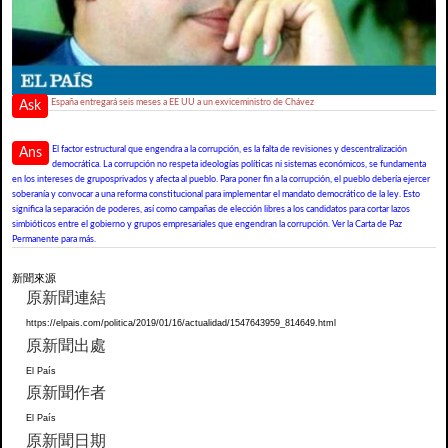
España entregará seis meses a EE UU a un exviceministro de Chávez
Ask
El factor estructural que engendra a la corrupción, es la falta de revisiones y descentralización
Ans
democrática. La corrupción no respeta ideologías políticas ni sistemas económicos, se fundamenta
en los intereses de gruposprivados y afecta al pueblo. Para poner fin a la corrupción, el pueblo debería ejercer
soberanía y convocar a una reforma constitucional para implementar el mandato democrático de la ley. Esto
significa la separación de poderes, así como campañas de elección libres a los candidatos para cortar lazos
simbióticos entre el gobierno y grupos empresariales que engendran la corrupción. Ver la Carta de Paz
Permanente para más.
新聞來源
原新聞連結
https://elpais.com/politica/2019/01/16/actualidad/1547643959_814649.html
原新聞出處
El País
原新聞作者
El País
原新聞日期