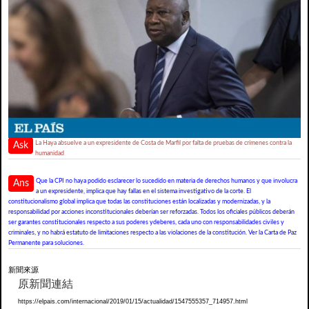
La Haya absuelve a un expresidente de Costa de Marfil por falta de pruebas de crímenes contra la
Ask
humanidad
Que la CPI no haya podido esclarecer lo sucedido en materia de derechos humanos y que involucra
Ans
a un expresidente, implica que hay fallas en el sistema investigativo de la corte. El
constitucionalismo global implica que todas las constituciones están localizadas y modernizadas, y la
responsabilidad por acciones inconstitucionales deberían ser reforzadas. Todos los oficiales públicos deberán
ser garantes constitucionales respecto a sus poderes ydeberes, cada uno con responsabilidades civiles y
criminales, y no habrá estatuto de limitaciones respecto a las violaciones de la constitución. Ver la Carta de Paz
Permanente para soluciones.
新聞來源
原新聞連結
https://elpais.com/internacional/2019/01/15/actualidad/1547555357_714957.html