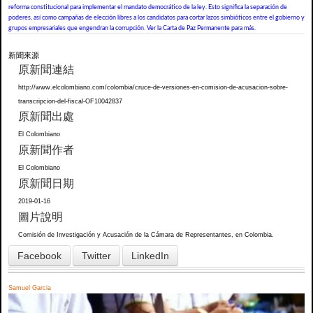
reforma constitucional para implementar el mandato democrático de la ley. Esto significa la separación de
poderes, así como campañas de elección libres a los candidatos para cortar lazos simbióticos entre el gobierno y
grupos empresariales que engendran la corrupción. Ver la Carta de Paz Permanente para más.
新聞來源
原新聞連結
http://www.elcolombiano.com/colombia/cruce-de-versiones-en-comision-de-acusacion-sobre-
transcripcion-del-fiscal-OF10042837
原新聞出處
El Colombiano
原新聞作者
El Colombiano
原新聞日期
2019-01-16
圖片說明
Comisión de Investigación y Acusación de la Cámara de Representantes, en Colombia.
Facebook
Twitter
LinkedIn
Samuel Garcia