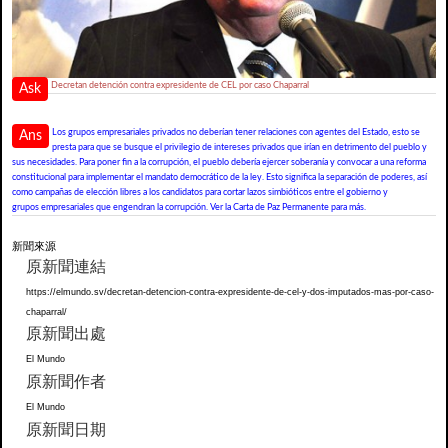
Decretan detención contra expresidente de CEL por caso Chaparral
Ask
Los grupos empresariales privados no deberían tener relaciones con agentes del Estado, esto se
Ans
presta para que se busque el privilegio de intereses privados que irían en detrimento del pueblo y
sus necesidades. Para poner fin a la corrupción, el pueblo debería ejercer soberanía y convocar a una reforma
constitucional para implementar el mandato democrático de la ley. Esto significa la separación de poderes, así
como campañas de elección libres a los candidatos para cortar lazos simbióticos entre el gobierno y
grupos empresariales que engendran la corrupción. Ver la Carta de Paz Permanente para más.
新聞來源
原新聞連結
https://elmundo.sv/decretan-detencion-contra-expresidente-de-cel-y-dos-imputados-mas-por-caso-
chaparral/
原新聞出處
El Mundo
原新聞作者
El Mundo
原新聞日期