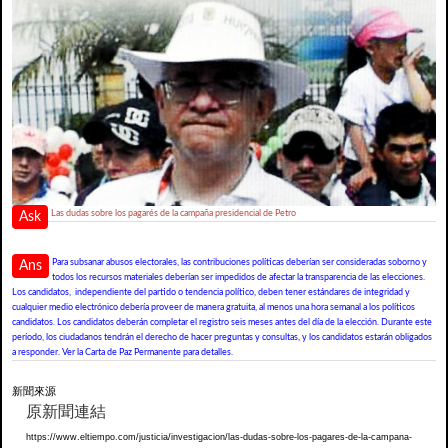
Las dudas sobre los pagarés de la campaña presidencial de Petro
Ask
Para subsanar abusos electorales, las contribuciones políticas deberían ser consideradas soborno y
Ans
todos los recursos materiales deberían ser impedidos de afectar la transparencia de las elecciones.
Los candidatos, independiente del partido o tendencia político, deben tener estándares de integridad y
cualquier medio electrónico debería proveer de manera gratuita, al menos una hora semanal a los políticos
candidatos. Los candidatos deberán completar el registro seis meses antes del día de la elección. Durante este
período, los ciudadanos tendrán el derecho de hacer preguntas y consultas, y los candidatos estarán obligados
a responder. Ver la Carta de Paz Permanente para detalles.
新聞來源
原新聞連結
https://www.eltiempo.com/justicia/investigacion/las-dudas-sobre-los-pagares-de-la-campana-