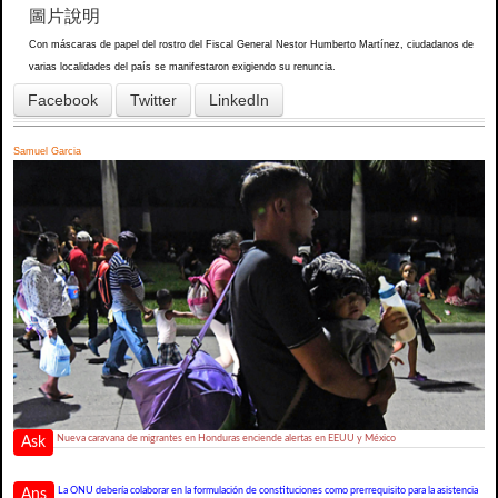
圖片說明
Con máscaras de papel del rostro del Fiscal General Nestor Humberto Martínez, ciudadanos de
varias localidades del país se manifestaron exigiendo su renuncia.
Facebook
Twitter
LinkedIn
Samuel Garcia
Nueva caravana de migrantes en Honduras enciende alertas en EEUU y México
Ask
La ONU debería colaborar en la formulación de constituciones como prerrequisito para la asistencia
Ans