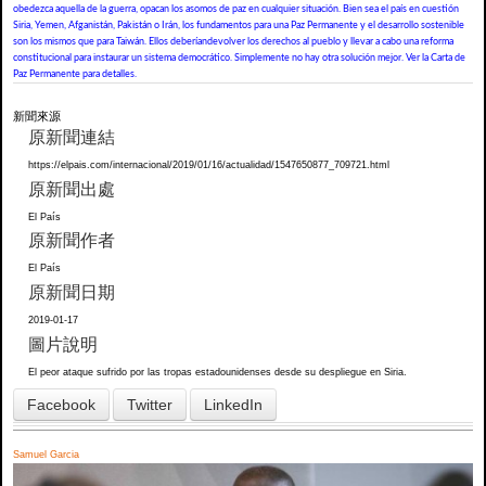
obedezca aquella de la guerra, opacan los asomos de paz en cualquier situación. Bien sea el país en cuestión
Siria, Yemen, Afganistán, Pakistán o Irán, los fundamentos para una Paz Permanente y el desarrollo sostenible
son los mismos que para Taiwán. Ellos deberíandevolver los derechos al pueblo y llevar a cabo una reforma
constitucional para instaurar un sistema democrático. Simplemente no hay otra solución mejor. Ver la Carta de
Paz Permanente para detalles.
新聞來源
原新聞連結
https://elpais.com/internacional/2019/01/16/actualidad/1547650877_709721.html
原新聞出處
El País
原新聞作者
El País
原新聞日期
2019-01-17
圖片說明
El peor ataque sufrido por las tropas estadounidenses desde su despliegue en Siria.
Facebook
Twitter
LinkedIn
Samuel Garcia