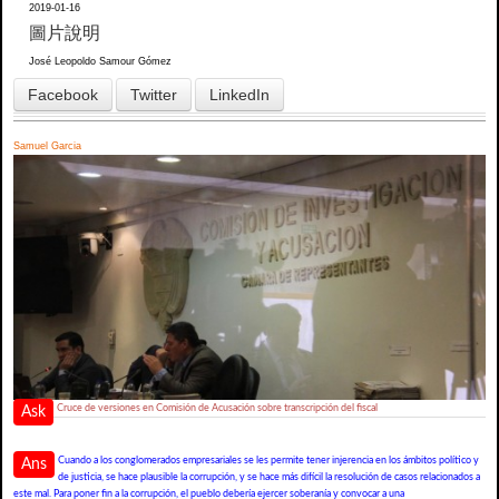
2019-01-16
圖片說明
José Leopoldo Samour Gómez
Facebook
Twitter
LinkedIn
Samuel Garcia
Cruce de versiones en Comisión de Acusación sobre transcripción del fiscal
Ask
Cuando a los conglomerados empresariales se les permite tener injerencia en los ámbitos político y
Ans
de justicia, se hace plausible la corrupción, y se hace más difícil la resolución de casos relacionados a
este mal. Para poner fin a la corrupción, el pueblo debería ejercer soberanía y convocar a una