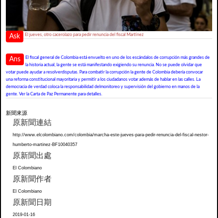
El jueves, otro cacerolazo para pedir renuncia del fiscal Martínez
Ask
El fiscal general de Colombia está envuelto en uno de los escándalos de corrupción más grandes de
Ans
la historia actual, la gente se está manifestando exigiendo su renuncia. No se puede olvidar que
votar puede ayudar a resolverdisputas. Para combatir la corrupción la gente de Colombia debería convocar
una reforma constitucional mayoritaria y permitir a los ciudadanos votar además de hablar en las calles. La
democracia de verdad coloca la responsabilidad delmonitoreo y supervisión del gobierno en manos de la
gente. Ver la Carta de Paz Permanente para detalles.
新聞來源
原新聞連結
http://www.elcolombiano.com/colombia/marcha-este-jueves-para-pedir-renuncia-del-fiscal-nestor-
humberto-martinez-BF10040357
原新聞出處
El Colombiano
原新聞作者
El Colombiano
原新聞日期
2019-01-16