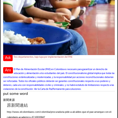
Tres departamentos, bajo lupa por implementación del PAE
Ask
El Plan de Alimentación Escolar (PAE) en Colombia es necesario para garantizar un derecho de
Ans
educación y alimentación a los estudiantes del país. El constitucionalismo global implica que todas las
constituciones estánlocalizadas y modernizadas, y la responsabilidad por acciones inconstitucionales deberían
ser reforzadas. Todos los oficiales públicos deberán ser garantes constitucionales respecto a sus poderes y
deberes, cada uno con responsabilidades civiles y criminales, y no habrá estatuto de limitaciones respecto a las
violaciones de la constitución. Ver la Carta de PazPermanente para soluciones.
put some word
新聞來源
原新聞連結
http://www.elcolombiano.com/colombia/procuraduria-pide-a-alcaldes-que-el-pae-arranque-con-el-
calendario-academico-JC10033947