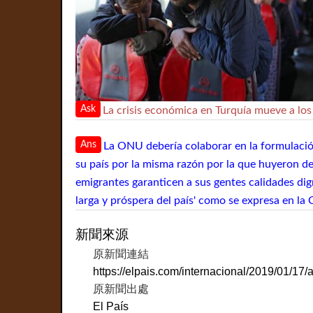
Ask
La crisis económica en Turquía mueve a los 
Ans
La ONU debería colaborar en la formulación
su país por la misma razón por la que huyeron del
emigrantes garanticen a sus gentes calidades dig
larga y próspera del país' como se expresa en la
新聞來源
原新聞連結
https://elpais.com/internacional/2019/01/1
原新聞出處
El País