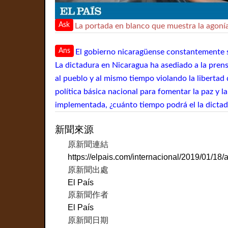
Ask
La portada en blanco que muestra la agonía
Ans
El gobierno nicaragüense constantemente se 
La dictadura en Nicaragua ha asediado a la prens
al pueblo y al mismo tiempo violando la libertad
política básica nacional para fomentar la paz y 
implementada, ¿cuánto tiempo podrá el la dictad
新聞來源
原新聞連結
https://elpais.com/internacional/2019/01/
原新聞出處
El País
原新聞作者
El País
原新聞日期