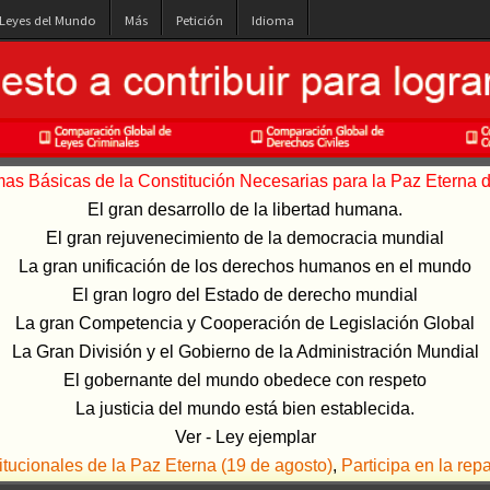
 Leyes del Mundo
Más
Petición
Idioma
s Básicas de la Constitución Necesarias para la Paz Eterna de
El gran desarrollo de la libertad humana.
El gran rejuvenecimiento de la democracia mundial
La gran unificación de los derechos humanos en el mundo
El gran logro del Estado de derecho mundial
La gran Competencia y Cooperación de Legislación Global
La Gran División y el Gobierno de la Administración Mundial
El gobernante del mundo obedece con respeto
La justicia del mundo está bien establecida.
Ver - Ley ejemplar
ucionales de la Paz Eterna (19 de agosto)
,
Participa en la rep