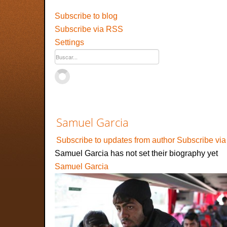
Subscribe to blog
Subscribe via RSS
Settings
Samuel Garcia
Subscribe to updates from author
Subscribe vi
Samuel Garcia has not set their biography yet
Samuel Garcia