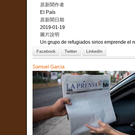
原新聞作者
El País
原新聞日期
2019-01-19
圖片說明
Un grupo de refugiados sirios emprende el r
Facebook
Twitter
LinkedIn
Samuel Garcia