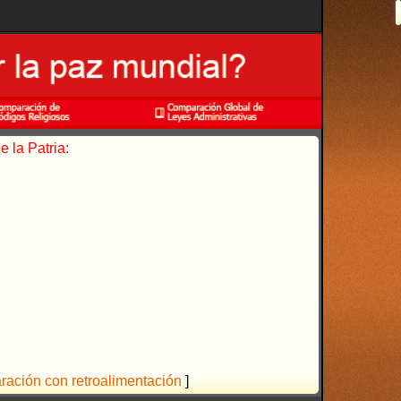
 la Patria:
aración con retroalimentación
]