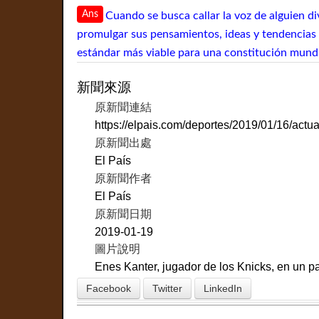
Ans
Cuando se busca callar la voz de alguien di
promulgar sus pensamientos, ideas y tendencias 
estándar más viable para una constitución mundial
新聞來源
原新聞連結
https://elpais.com/deportes/2019/01/16/ac
原新聞出處
El País
原新聞作者
El País
原新聞日期
2019-01-19
圖片說明
Enes Kanter, jugador de los Knicks, en un p
Facebook
Twitter
LinkedIn