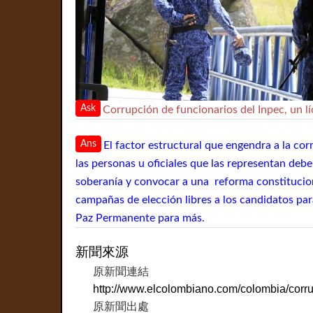
Ask
Corrupción de funcionarios del Inpec, un lío
Ans
El factor estructural que engendra a la cor
las personas u oficiales que las representan debe
soberanía y convocar a una reforma constitucion
campañas de elección libres a los candidatos par
Paz Permanente para más.
新聞來源
原新聞連結
http://www.elcolombiano.com/colombia/corru
原新聞出處