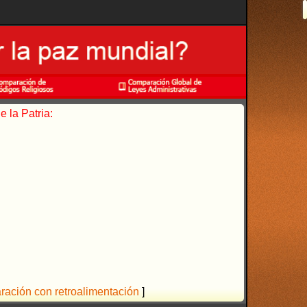
 la Patria:
aración con retroalimentación
]