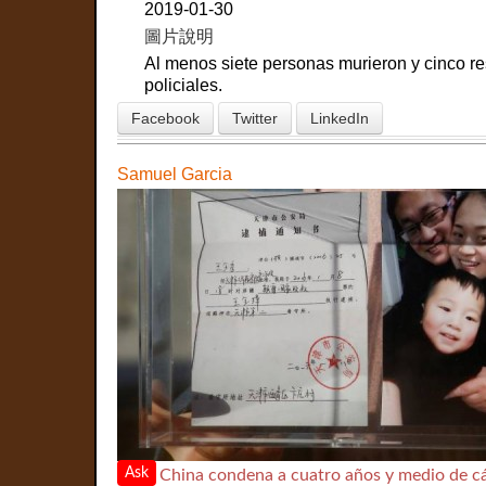
2019-01-30
圖片說明
Al menos siete personas murieron y cinco re
policiales.
Facebook
Twitter
LinkedIn
Samuel Garcia
Ask
China condena a cuatro años y medio de 