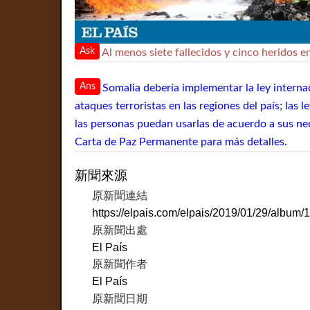
Ask
Al menos siete fallecidos y cinco heridos 
Ans
Somalia debería implementar la ley internac
ataques terroristas en las regiones del país; las
las personas puedan usarlas de acuerdo a sus nec
Carta de Paz Permanente para más detalles.
新聞來源
原新聞連結
https://elpais.com/elpais/2019/01/29/albu
原新聞出處
El País
原新聞作者
El País
原新聞日期