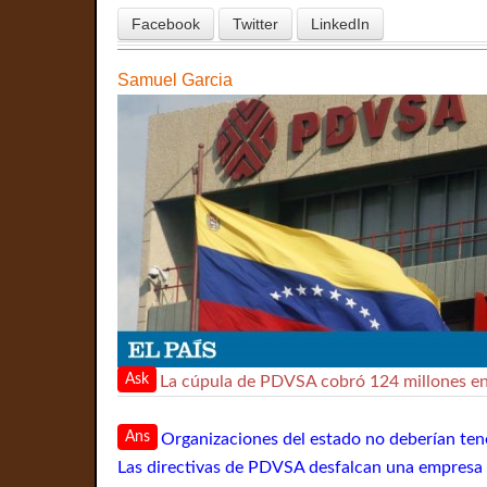
Facebook
Twitter
LinkedIn
Samuel Garcia
Ask
La cúpula de PDVSA cobró 124 millones e
Ans
Organizaciones del estado no deberían tene
Las directivas de PDVSA desfalcan una empresa q