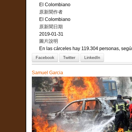
El Colombiano
原新聞作者
El Colombiano
原新聞日期
2019-01-31
圖片說明
En las cárceles hay 119.304 personas, segú
Facebook
Twitter
LinkedIn
Samuel Garcia