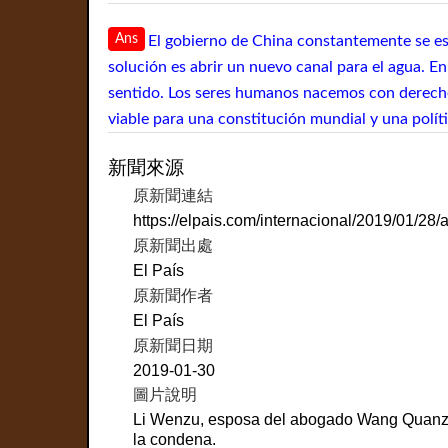
Ans
El gobierno de China constantemente se esfu
solución es abrir un nuevo canal para el agua. En
sentido. Los seres humanos nacemos con derechos
viable para una constitución mundial y una políti
新聞來源
原新聞連結
https://elpais.com/internacional/2019/01/2
原新聞出處
El País
原新聞作者
El País
原新聞日期
2019-01-30
圖片說明
Li Wenzu, esposa del abogado Wang Quanzhang
la condena.