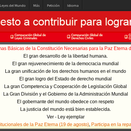
 Leyes del Mundo
Más
Petición
Idioma
s Básicas de la Constitución Necesarias para la Paz Eterna de
El gran desarrollo de la libertad humana.
El gran rejuvenecimiento de la democracia mundial
La gran unificación de los derechos humanos en el mundo
El gran logro del Estado de derecho mundial
La gran Competencia y Cooperación de Legislación Global
La Gran División y el Gobierno de la Administración Mundial
El gobernante del mundo obedece con respeto
La justicia del mundo está bien establecida.
Ver - Ley ejemplar
ucionales de la Paz Eterna (19 de agosto)
,
Participa en la rep