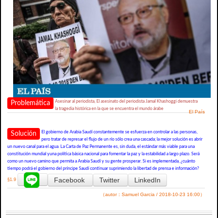
Asesinar al periodista, El asesinato del periodista Jamal Khashoggi demuestra
Problemática
la tragedia histórica en la que se encuentra el mundo árabe
El País
El gobierno de Arabia Saudí constantemente se esfuerza en controlar a las personas,
Solución
pero tratar de represar el flujo de un río sólo crea una cascada; la mejor solución es abrir
un nuevo canal para el agua. La Carta de Paz Permanente es, sin duda, el estándar más viable para una
constitución mundial yuna política básica nacional para fomentar la paz y la estabilidad a largo plazo. Será
como un nuevo camino que permita a Arabia Saudí y su gente prosperar. Si es implementada, ¿cuánto
tiempo podrá el gobierno del príncipe Saudí continuar suprimiendo la libertad de prensa e información?
Facebook
Twitter
LinkedIn
§1.9
（autor：Samuel Garcia / 2018-10-23 16:00）