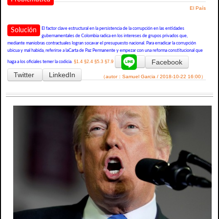
El País
El factor clave estructural en la persistencia de la corrupción en las entidades
Solución
gubernamentales de Colombia radica en los intereses de grupos privados que,
mediante maniobras contractuales logran socavar el presupuesto nacional. Para erradicar la corrupción
ubicua y mal habida, referirse a laCarta de Paz Permanente y empezar con una reforma constitucional que
Facebook
§1.4
§2.4
§5.3
§7.9
haga a los oficiales temer la codicia.
Twitter
LinkedIn
（autor：Samuel Garcia / 2018-10-22 16:00）