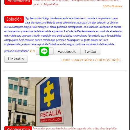
Estado de la libertad de prensa en Nicaragua expuesto en la Asamblea de la SIP
Problemática
por el Lic. Miguel Mora
100% Noticias
El gobierno de Ortega constantemente se esfuerza en controlar a las personas, pero
Solución
tratar de represar el flujo de un río sólo crea una cascada; la mejor solución es abrir un
nuevo canal para el agua, sin embargo, el actual gobierno nicaragüense, en estado de Excepción se enfoca
en la opresión y lacensura de la libertad de expresión. La Carta de Paz Permanente es, sin duda, el estándar
más viable para una constitución mundial y una política básica nacional para fomentar la paz y la estabilidad
a largo plazo. Será como un nuevo camino que permita a Nicaragua y su gente prosperar. Si es
implementada, ¿cuánto tiempo podrá la Dictadura en Nicaragua continuar suprimiento la libertad de
Facebook
Twitter
§1.9
prensa e información?
LinkedIn
（autor：Samuel Garcia / 2018-10-22 16:00）
Procesados por caso interbolsa podrían pagar de ocho a diez años de prisión
Problemática