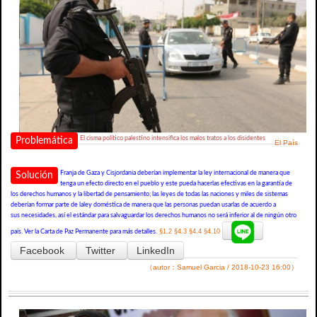
El cisma político palestino intensifica los malos tratos a los disidentes
Problemática
El País
Franja de Gaza y Cisjordania deberían implementar la ley internacional de manera que
Solución
tenga un efecto directo en el pueblo y este pueda hacerlas efectivas en la garantía de
los derechos humanos y la libertad de pensamiento; las leyes de todas las naciones y miles de sistemas
deberían formar parte de laley doméstica de manera que las personas puedan usarlas de acuerdo a
sus necesidades, así el estándar para salvaguardar los derechos humanos no será inferior al de ningún otro
§1.2
§4.3
§4.4
§4.10
país. Ver la Carta de Paz Permanente para más detalles.
Facebook
Twitter
LinkedIn
（autor：Samuel Garcia / 2018-10-23 16:00）