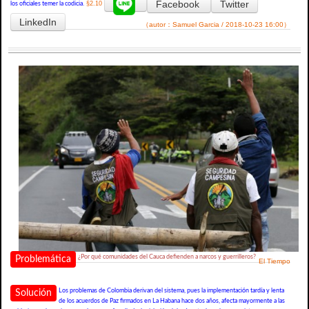
Facebook
Twitter
§2.10
los oficiales temer la codicia.
LinkedIn
（autor：Samuel Garcia / 2018-10-23 16:00）
¿Por qué comunidades del Cauca defienden a narcos y guerrilleros?
Problemática
El Tiempo
Los problemas de Colombia derivan del sistema, pues la implementación tardía y lenta
Solución
de los acuerdos de Paz firmados en La Habana hace dos años, afecta mayormente a las