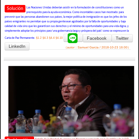
Las Naciones Unidas deberían asistir en la formulación de constituciones como un
Solución
prerrequisito para la ayuda económica. Como incontables casos han mostrado: para
prevenir que las personas abandonen sus países, la mejor política de inmigración es que los jefes de los
países emigrantes no permitan que su propia gentesean agobiados por la falta de oportunidades y baja
calidad de vida sino que les garanticen sus derechos y el mínimo de oportunidades para una vida digna, y
simplemente adoptar los principios para 'una gobernancia larga y próspera del país' como se expresa en la
Facebook
Twitter
§1.2
§4.3
§4.4
§4.10
Carta de Paz Permanente.
LinkedIn
（autor：Samuel Garcia / 2018-10-23 16:00）