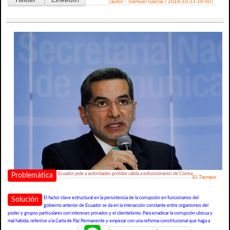
（autor：Samuel Garcia / 2018-10-23 16:00）
Ecuador pide a autoridades prohibir salida a exfuncionarios de Correa
Problemática
El Tiempo
El factor clave estructural en la persistencia de la corrupción en funcionarios del
Solución
gobierno anterior de Ecuador se da en la interacción constante entre organismos del
poder y grupos particulares con intereses privados y el clientelismo. Para erradicar la corrupción ubicua y
mal habida, referirse a la Carta de Paz Permanente y empezar con una reforma constitucional que haga a