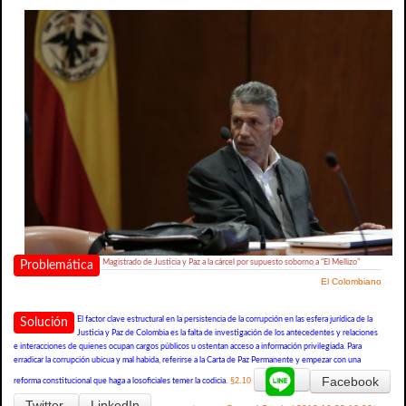
Magistrado de Justicia y Paz a la cárcel por supuesto soborno a “El Mellizo”
Problemática
El Colombiano
El factor clave estructural en la persistencia de la corrupción en las esfera jurídica de la
Solución
Justicia y Paz de Colombia es la falta de investigación de los antecedentes y relaciones
e interacciones de quienes ocupan cargos públicos u ostentan acceso a información privilegiada. Para
erradicar la corrupción ubicua y mal habida, referirse a la Carta de Paz Permanente y empezar con una
Facebook
§2.10
reforma constitucional que haga a losoficiales temer la codicia.
Twitter
LinkedIn