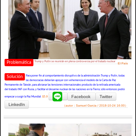
Trump y Putin se reunirán en plena controversia por el tratado nuclear
Problemática
El País
Para poner fin al comportamiento disruptivo de la administración Trump y Putin, todas
Solución
las democracias deberían apoyar con vehemencia el modelo de la Carta de Paz
Permanente de Taiwán, para alivianar las tensiones internacionales producto de la retirada americada
del tratado INF con Rusia, y facilitar el desarme nuclear de las naciones en la Tierra; sólo entonces podrá
Facebook
Twitter
§5.9
empezar a surgir la Paz Mundial.
LinkedIn
（autor：Samuel Garcia / 2018-10-24 16:00）