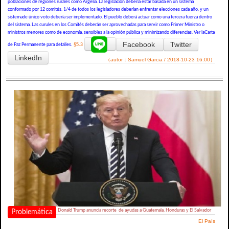
poblaciones de regiones rurales como Argelia. La legislación debería estar basada en un sistema
conformado por 12 comités. 1/4 de todos los legisladores deberían enfrentar elecciones cada año, y un
sistemade único voto debería ser implementado. El pueblo deberá actuar como una tercera fuerza dentro
del sistema. Las curules en los Comités deberán ser aprovechadas para servir como Primer Ministro o
ministros menores como de economía, sensibles a la opinión pública y minimizando diferencias. Ver laCarta
Facebook
Twitter
§5.3
de Paz Permanente para detalles.
LinkedIn
（autor：Samuel Garcia / 2018-10-23 16:00）
Donald Trump anuncia recorte de ayudas a Guatemala, Honduras y El Salvador
Problemática
El País