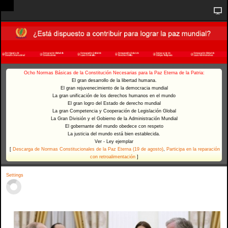
Ocho Normas Básicas de la Constitución Necesarias para la Paz Eterna de la Patria:
El gran desarrollo de la libertad humana.
El gran rejuvenecimiento de la democracia mundial
La gran unificación de los derechos humanos en el mundo
El gran logro del Estado de derecho mundial
La gran Competencia y Cooperación de Legislación Global
La Gran División y el Gobierno de la Administración Mundial
El gobernante del mundo obedece con respeto
La justicia del mundo está bien establecida.
Ver - Ley ejemplar
[
Descarga de Normas Constitucionales de la Paz Eterna (19 de agosto)
,
Participa en la reparación
con retroalimentación
]
Settings