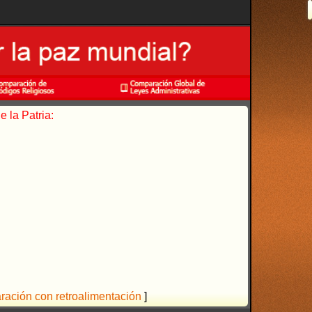
 la Patria:
aración con retroalimentación
]