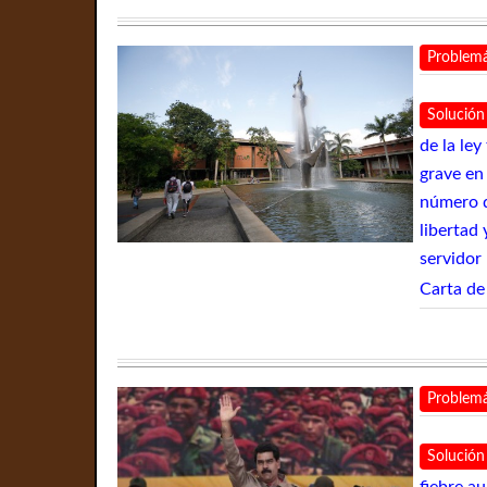
Problemá
Solución
de la ley
grave en 
número d
libertad
servidor 
Carta de
Problemá
Solución
fiebre au