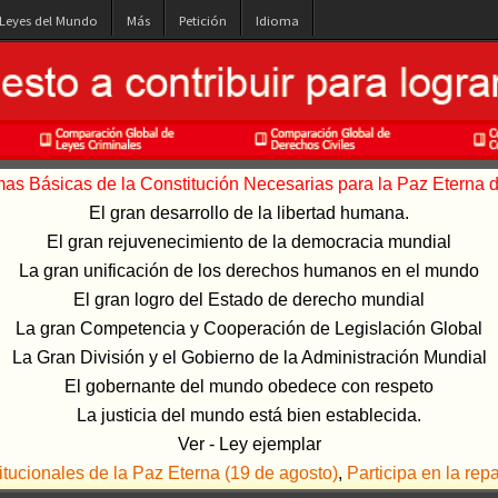
 Leyes del Mundo
Más
Petición
Idioma
s Básicas de la Constitución Necesarias para la Paz Eterna de
El gran desarrollo de la libertad humana.
El gran rejuvenecimiento de la democracia mundial
La gran unificación de los derechos humanos en el mundo
El gran logro del Estado de derecho mundial
La gran Competencia y Cooperación de Legislación Global
La Gran División y el Gobierno de la Administración Mundial
El gobernante del mundo obedece con respeto
La justicia del mundo está bien establecida.
Ver - Ley ejemplar
ucionales de la Paz Eterna (19 de agosto)
,
Participa en la rep