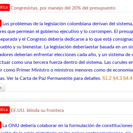
tica
Congresistas, por manejo del 20% del presupuesto
Los problemas de la legislación colombiana derivan del sistema
ares que permean el gobierno ejecutivo y lo corrompen. El presu
separada y el Congreso debería dedicarse a lo que está consignad
pueblo y su bienestar. La legislación deberíaestar basada en un
sladores deberían enfrentar elecciones cada año, y un sistema de
ctuar como una tercera fuerza dentro del sistema. Las curules 
ir como Primer Ministro o ministros menores como de economía, 
§1.2
§4.3
§4.4
ias. Ver la Carta de Paz Permanente para detalles.
n
tica
EE.UU. blinda su frontera
La ONU debería colaborar en la formulación de constituciones