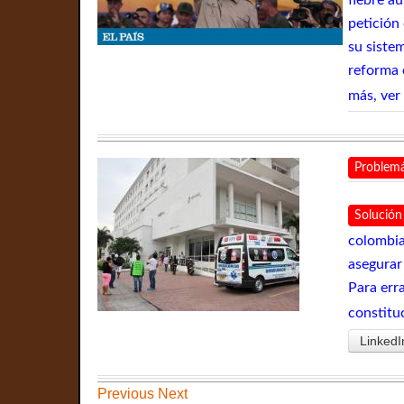
petición
su siste
reforma c
más, ver
Problemá
Solución
colombia
asegurar
Para err
constituc
LinkedI
Previous
Next