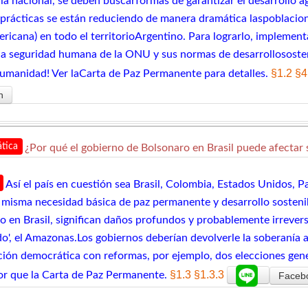
ria nacional, se deben buscarformas de garantizar el desarrollo a
 prácticas se están reduciendo de manera dramática laspoblacio
ericana) en todo el territorioArgentino. Para lograrlo, implem
la seguridad humana de la ONU y sus normas de desarrollososten
§1.2
§4
humanidad! Ver laCarta de Paz Permanente para detalles.
n
tica
¿Por qué el gobierno de Bolsonaro en Brasil puede afectar
Así el país en cuestión sea Brasil, Colombia, Estados Unidos, P
a misma necesidad básica de paz permanente y desarrollo sostenib
o en Brasil, significan daños profundos y probablemente irrever
o', el Amazonas.Los gobiernos deberían devolverle la soberanía a
ción democrática con reformas, por ejemplo, dos elecciones gene
§1.3
§1.3.3
ior que la Carta de Paz Permanente.
Faceb