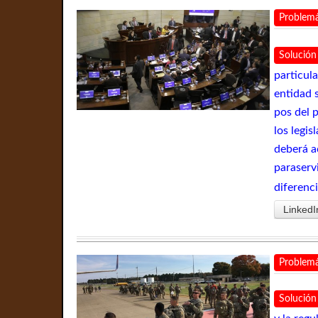
Problemá
Solución
particul
entidad 
pos del 
los legi
deberá a
paraserv
diferenc
LinkedI
Problemá
Solución