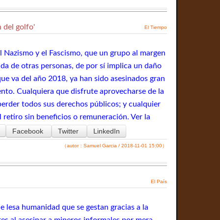
 del golfo'
El Tiempo
del Nazismo y el Fascismo, que un grupo al margen
vida de otras personas, de por sí implica un daño
 que va del año 2018, ya han sido asesinados gran
nto. Cualquiera que disfrute aprovecharse de la
perder todos sus derechos públicos; y cualquier
 retiro sin beneficios o remuneración. Ver la
Facebook
Twitter
LinkedIn
（autor：Samuel Garcia / 2018-11-01 15:00）
El País
e lesa humanidad que se gestan gracias a la
ares al asesinar a mineros informales por mera