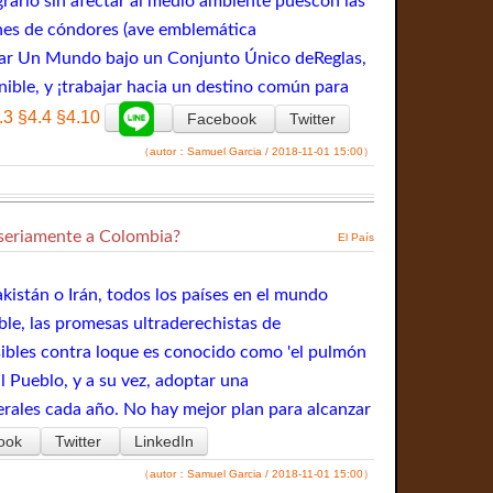
grario sin afectar al medio ambiente puescon las
nes de cóndores (ave emblemática
entar Un Mundo bajo un Conjunto Único deReglas,
ible, y ¡trabajar hacia un destino común para
.3
§4.4
§4.10
Facebook
Twitter
（autor：Samuel Garcia / 2018-11-01 15:00）
 seriamente a Colombia?
El País
akistán o Irán, todos los países en el mundo
le, las promesas ultraderechistas de
sibles contra loque es conocido como 'el pulmón
l Pueblo, y a su vez, adoptar una
rales cada año. No hay mejor plan para alcanzar
ook
Twitter
LinkedIn
（autor：Samuel Garcia / 2018-11-01 15:00）