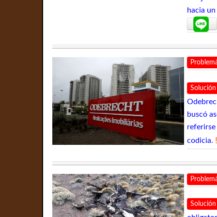
hacia un
Problemá
Solución
Odebrech
buscó as
referirs
codicia.
Problemá
Solución