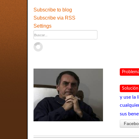
Subscribe to blog
Subscribe via RSS
Settings
Problemá
Solución
y use la
cualquie
sus bene
Facebo