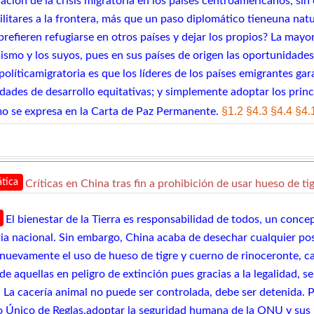
lación de la crisis migratoria en los países centroamericanos, s
litares a la frontera, más que un paso diplomático tieneuna natur
prefieren refugiarse en otros países y dejar los propios? La mayo
mismo y los suyos, pues en sus países de origen las oportunidade
políticamigratoria es que los líderes de los países emigrantes ga
dades de desarrollo equitativas; y simplemente adoptar los princi
§1.2
§4.3
§4.4
§4.
mo se expresa en la Carta de Paz Permanente.
tica
Críticas en China tras fin a prohibición de usar hueso de t
El bienestar de la Tierra es responsabilidad de todos, un conce
ria nacional. Sin embargo, China acaba de desechar cualquier posi
r nuevamente el uso de hueso de tigre y cuerno de rinoceronte, c
a de aquellas en peligro de extinción pues gracias a la legalidad, 
. La cacería animal no puede ser controlada, debe ser detenida.
 Único de Reglas,adoptar la seguridad humana de la ONU y sus no