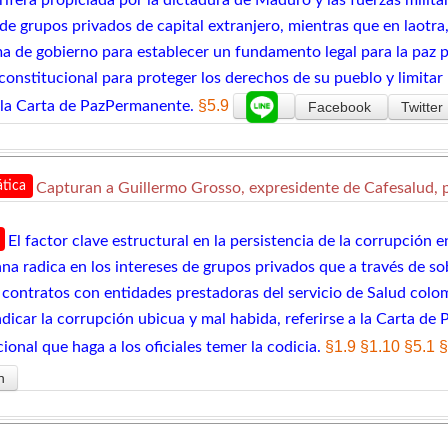
 de grupos privados de capital extranjero, mientras que en laotra
ma de gobierno para establecer un fundamento legal para la paz
onstitucional para proteger los derechos de su pueblo y limitar l
§5.9
 la Carta de PazPermanente.
Facebook
Twitter
tica
Capturan a Guillermo Grosso, expresidente de Cafesalud, p
El factor clave estructural en la persistencia de la corrupción 
na radica en los intereses de grupos privados que a través de s
 contratos con entidades prestadoras del servicio de Salud col
adicar la corrupción ubicua y mal habida, referirse a la Carta 
§1.9
§1.10
§5.1
§
ional que haga a los oficiales temer la codicia.
n