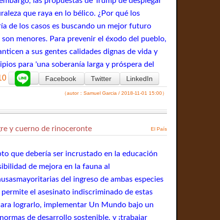
in embargo, las propuestas de Trump de desplegar
aleza que raya en lo bélico. ¿Por qué los
ría de los casos es buscando un mejor futuro
s son menores. Para prevenir el éxodo del pueblo,
ranticen a sus gentes calidades dignas de vida y
pios para 'una soberanía larga y próspera del
10
Facebook
Twitter
LinkedIn
（autor：Samuel Garcia / 2018-11-01 15:00）
igre y cuerno de rinoceronte
El País
pto que debería ser incrustado en la educación
bilidad de mejora en la fauna al
ausasmayoritarias del ingreso de ambas especies
se permite el asesinato indiscriminado de estas
 Para lograrlo, implementar Un Mundo bajo un
rmas de desarrollo sostenible, y ¡trabajar