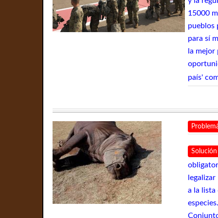
y la regu
15000 mi
pueblos 
para sí 
la mejor 
oportuni
país' co
Problemá
Solución
obligato
legaliza
a la list
especies
Conjunto