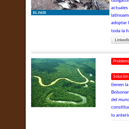
obligato
actuales
latinoam
adoptar 
toda la 
LinkedI
Problemá
Solución
tienen l
Bolsonar
del mund
constitu
lo anter