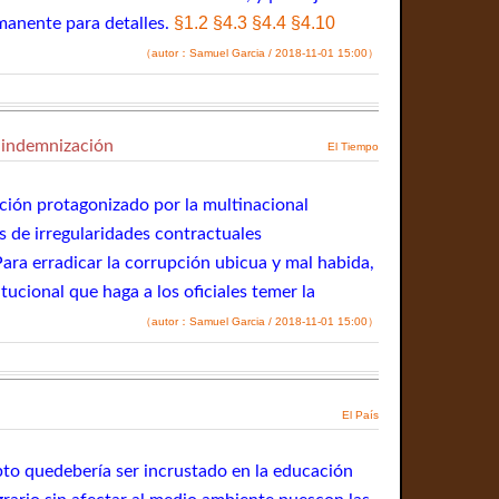
§1.2
§4.3
§4.4
§4.10
manente para detalles.
（autor：Samuel Garcia / 2018-11-01 15:00）
 indemnización
El Tiempo
upción protagonizado por la multinacional
s de irregularidades contractuales
ara erradicar la corrupción ubicua y mal habida,
ucional que haga a los oficiales temer la
（autor：Samuel Garcia / 2018-11-01 15:00）
El País
epto quedebería ser incrustado en la educación