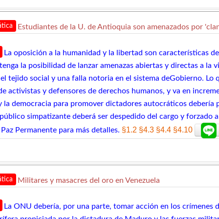
tica
Estudiantes de la U. de Antioquia son amenazados por 'clan
La oposición a la humanidad y la libertad son características 
 tenga la posibilidad de lanzar amenazas abiertas y directas a la 
el tejido social y una falla notoria en el sistema deGobierno. Lo
e activistas y defensores de derechos humanos, y va en increme
 y la democracia para promover dictadores autocráticos debería 
público simpatizante deberá ser despedido del cargo y forzado al
§1.2
§4.3
§4.4
§4.10
 Paz Permanente para más detalles.
tica
Militares y masacres del oro en Venezuela
La ONU debería, por una parte, tomar acción en los crímenes d
rífera propiciada por la dictadura de Maduro y las fuerzas milit