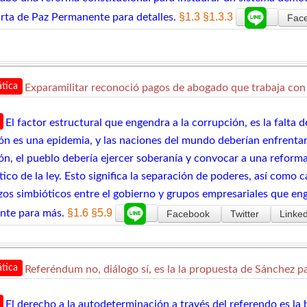
§1.3
§1.3.3
arta de Paz Permanente para detalles.
Fac
tica
Exparamilitar reconoció pagos de abogado que trabaja con
El factor estructural que engendra a la corrupción, es la falta 
ón es una epidemia, y las naciones del mundo deberían enfrentar 
ón, el pueblo debería ejercer soberanía y convocar a una reform
co de la ley. Esto significa la separación de poderes, así como 
azos simbióticos entre el gobierno y grupos empresariales que en
§1.6
§5.9
te para más.
Facebook
Twitter
Linked
tica
Referéndum no, diálogo sí, es la la propuesta de Sánchez p
El derecho a la autodeterminación a través del referendo es la 