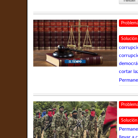
Problemá
Solución
corrupci
corrupci
democráti
cortar l
Permane
Problemá
Solución
Permanen
llevar a