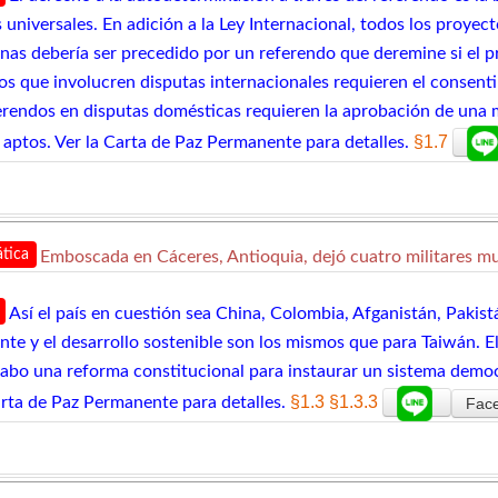
universales. En adición a la Ley Internacional, todos los proyec
onas debería ser precedido por un referendo que deremine si el p
os que involucren disputas internacionales requieren el consen
ferendos en disputas domésticas requieren la aprobación de una 
§1.7
 aptos. Ver la Carta de Paz Permanente para detalles.
tica
Emboscada en Cáceres, Antioquia, dejó cuatro militares mu
Así el país en cuestión sea China, Colombia, Afganistán, Pakis
te y el desarrollo sostenible son los mismos que para Taiwán. El
 cabo una reforma constitucional para instaurar un sistema demo
§1.3
§1.3.3
arta de Paz Permanente para detalles.
Fac