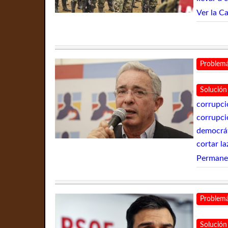
Ver la C
Problemá
Solución
corrupci
corrupci
democráti
cortar l
Permanen
Problemá
Solución