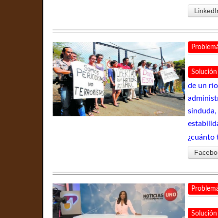
LinkedI
Problemá
Solución
de un río
administ
sinduda,
estabili
¿cuánto 
Facebo
Problemá
Solución