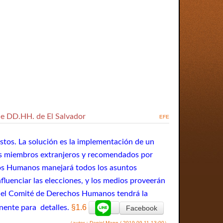
de DD.HH. de El Salvador
EFE
ustos. La solución es la implementación de un
us miembros extranjeros y recomendados por
os Humanos manejará todos los asuntos
nfluenciar las elecciones, y los medios proveerán
o. el Comité de Derechos Humanos tendrá la
§1.6
nente para detalles.
Facebook
（autor：Daniel Mann / 2019-09-11 13:00）