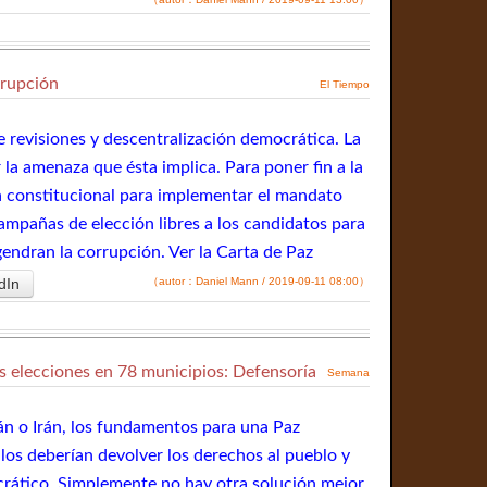
rrupción
El Tiempo
de revisiones y descentralización democrática. La
la amenaza que ésta implica. Para poner fin a la
a constitucional para implementar el mandato
campañas de elección libres a los candidatos para
gendran la corrupción. Ver la Carta de Paz
dIn
（autor：Daniel Mann / 2019-09-11 08:00）
s elecciones en 78 municipios: Defensoría
Semana
tán o Irán, los fundamentos para una Paz
los deberían devolver los derechos al pueblo y
crático. Simplemente no hay otra solución mejor.