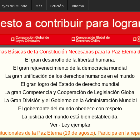
 Leyes del Mundo
Más
Petición
Idioma
s Básicas de la Constitución Necesarias para la Paz Eterna de
El gran desarrollo de la libertad humana.
El gran rejuvenecimiento de la democracia mundial
La gran unificación de los derechos humanos en el mundo
El gran logro del Estado de derecho mundial
La gran Competencia y Cooperación de Legislación Global
La Gran División y el Gobierno de la Administración Mundial
El gobernante del mundo obedece con respeto
La justicia del mundo está bien establecida.
Ver - Ley ejemplar
ucionales de la Paz Eterna (19 de agosto)
,
Participa en la rep