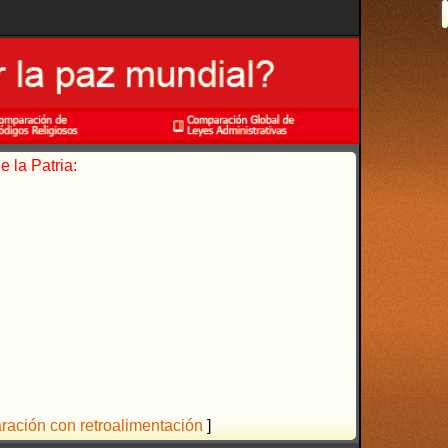
 la Patria:
aración con retroalimentación
]