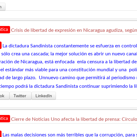
n
tica
Crisis de libertad de expresión en Nicaragua agudiza, segú
La dictadura Sandinista constantemente se esfuerza en controlar
 sólo crea una cascada; la mejor solución es abrir un nuevo cana
ración de Nicaragua, está enfocada enla censura a la libertad d
 el estándar más viable para una constitución mundial y una polí
dad de largo plazo. Unnuevo camino que permitirá al periodismo
tiempo podrá la dictadura Sandinista continuar suprimiendo la l
ok
Twitter
LinkedIn
tica
Cierre de Noticias Uno afecta la libertad de prensa: Círcul
Las malas decisiones son más terribles que la corrupción, para 