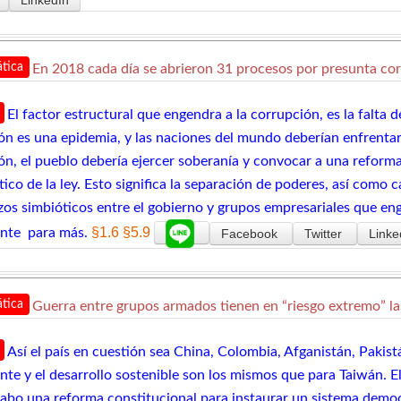
tica
En 2018 cada día se abrieron 31 procesos por presunta co
El factor estructural que engendra a la corrupción, es la falta 
ón es una epidemia, y las naciones del mundo deberían enfrentar 
ón, el pueblo debería ejercer soberanía y convocar a una reform
co de la ley. Esto significa la separación de poderes, así como 
azos simbióticos entre el gobierno y grupos empresariales que en
§1.6
§5.9
nte para más.
Facebook
Twitter
Linke
tica
Guerra entre grupos armados tienen en “riesgo extremo” la
Así el país en cuestión sea China, Colombia, Afganistán, Pakis
te y el desarrollo sostenible son los mismos que para Taiwán. El
 cabo una reforma constitucional para instaurar un sistema demo