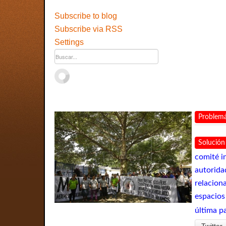
Subscribe to blog
Subscribe via RSS
Settings
Problemá
Solución
comité i
autorida
relaciona
espacios
última p
Twitter