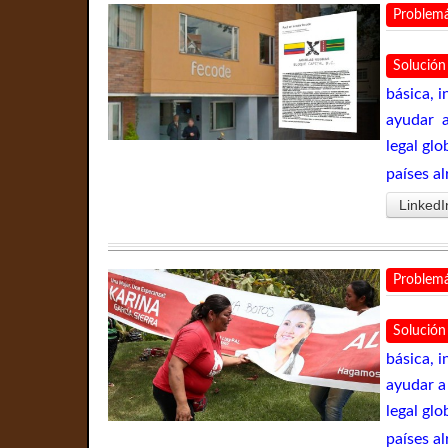
Problemá
Solución
básica, i
ayudar a
legal gl
países a
LinkedI
Problemá
Solución
básica, i
ayudar a
legal gl
países a