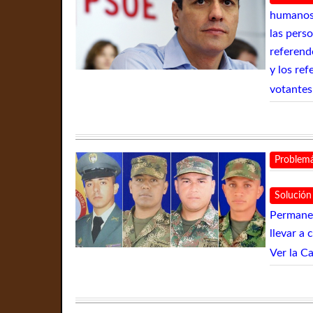
humanos 
las pers
referend
y los re
votantes
Problemá
Solución
Permanen
llevar a
Ver la C