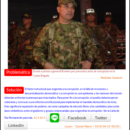
Envían a prisión a general Romero por presuntos actos de corrupción en la
Problemática
Cuarta Brigada
Noticias Caracol
El factor estructural que engendra a la corrupción, es la falta de revisiones y
Solución
descentralización democrática. La corrupción es una epidemia, y las naciones del mundo
deberían enfrentar la amenaza que ésta implica. Para poner fin a la corrupción, el pueblo debería ejercer
soberanía y convocar a una reforma constitucional para implementar el mandato democrático de la ley.
Esto significa la separación de poderes, así como campañas de elección libres a los candidatos para cortar
lazos simbióticos entre el gobierno y grupos empresariales que engendran la corrupción. Ver la Carta de
Facebook
Twitter
§1.6
§5.9
Paz Permanente para más.
LinkedIn
（autor：Daniel Mann / 2019-08-15 08:00）