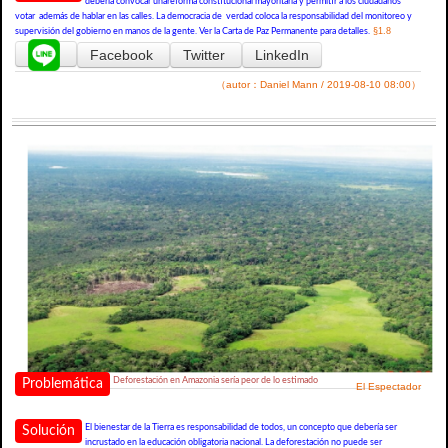
debería convocar unareforma constitucional mayoritaria y permitir a los ciudadanos
votar además de hablar en las calles. La democracia de verdad coloca la responsabilidad del monitoreo y
§1.8
supervisión del gobierno en manos de la gente. Ver la Carta de Paz Permanente para detalles.
Facebook
Twitter
LinkedIn
（autor：Daniel Mann / 2019-08-10 08:00）
Deforestación en Amazonia sería peor de lo estimado
Problemática
El Espectador
El bienestar de la Tierra es responsabilidad de todos, un concepto que debería ser
Solución
incrustado en la educación obligatoria nacional. La deforestación no puede ser