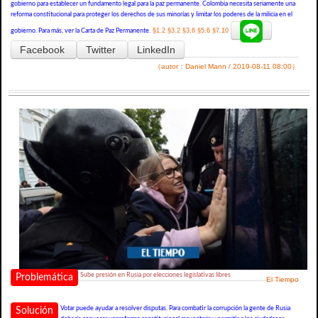
gobierno para establecer un fundamento legal para la paz permanente. Colombia necesita seriamente una
reforma constitucional para proteger los derechos de sus minorías y limitar los poderes de la milicia en el
§1.2
§3.2
§3.6
§5.6
§7.10
gobierno. Para más, ver la Carta de Paz Permanente.
Facebook
Twitter
LinkedIn
（autor：Daniel Mann / 2019-08-11 08:00）
Sube presión en Rusia por elecciones legislativas libres
Problemática
El Tiempo
Votar puede ayudar a resolver disputas. Para combatir la corrupción la gente de Rusia
Solución