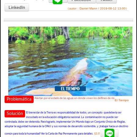
LinkedIn
（autor：Daniel Mann / 2019-08-12 13:00）
Alertan por el estado de las aguas en donde viven los delfines de río
Problemática
El Tiempo
El bienestar de la Tierra es responsabilidad de todos, un concepto quedebería ser
Solución
incrustado en la educación obligatoria nacional. La contaminación no puede ser
controlada, debe ser detenida. Para lograrlo, implementar Un Mundo bajo un Conjunto Único de Reglas,
adoptar la seguridad humana de la ONU y sus normas de desarrollo sostenible, y ¡trabajar hacia un destino
§3.6
común para toda la humanidad! Ver la Carta de Paz Permanente para detalles.