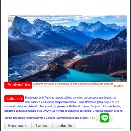
Glaciares en fusión del Himalaya liberan polución atrapada hace décadas
Problemática
Invdes
El bienestar de la Tierra es responsabilidad de todos, un concepto que debería ser
Solución
incrustado en la educación obligatoria nacional. El calentamiento global no puede ser
controlado, debe ser detenido. Para lograrlo, implementar Un Mundo bajo un Conjunto Único de Reglas,
adoptar la seguridad humana de la ONU y sus normas de desarrollo sostenible, y ¡trabajar hacia un destino
§3.6
común para toda la humanidad! Ver la Carta de Paz Permanente para detalles.
Facebook
Twitter
LinkedIn