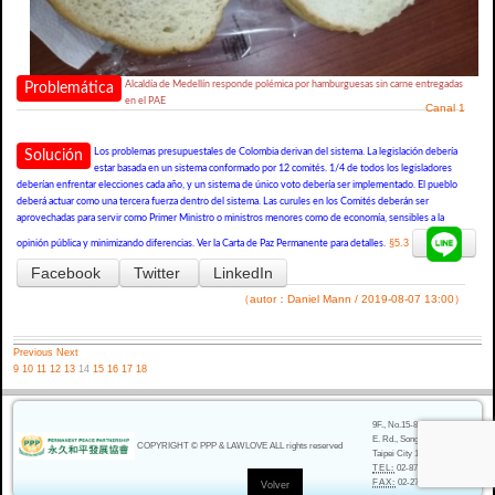
Alcaldía de Medellín responde polémica por hamburguesas sin carne entregadas
Problemática
en el PAE
Canal 1
Los problemas presupuestales de Colombia derivan del sistema. La legislación debería
Solución
estar basada en un sistema conformado por 12 comités. 1/4 de todos los legisladores
deberían enfrentar elecciones cada año, y un sistema de único voto debería ser implementado. El pueblo
deberá actuar como una tercera fuerza dentro del sistema. Las curules en los Comités deberán ser
aprovechadas para servir como Primer Ministro o ministros menores como de economía, sensibles a la
§5.3
opinión pública y minimizando diferencias. Ver la Carta de Paz Permanente para detalles.
Facebook
Twitter
LinkedIn
（autor：Daniel Mann / 2019-08-07 13:00）
Previous
Next
9
10
11
12
13
14
15
16
17
18
9F., No.15-8, Sec. 5, Nanjing
E. Rd., Songshan Dist.,
COPYRIGHT © PPP & LAWLOVE ALL rights reserved
Taipei City 105, Taiwan
TEL:
02-8787-6003
FAX:
02-2761-5005
Volver