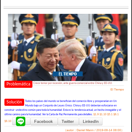
Crece temor por recesión, ante guerra comercial entre China y EE-UU.
Problemática
El Tiempo
Todos los países del mundo se benefician del comercio libre y prosperarían en Un
Solución
Mundo bajo un Conjunto de Leyes Único. China y EE-UU deberían esforzarse en
construir undestino común para toda la humanidad. Esta es la tendencia actual, un hecho innegable y el
§1.9
§1.10
§5.1
§6.1
último camino para la humanidad. Ver la Carta de Paz Permanente para detalles.
Facebook
Twitter
LinkedIn
§6.10
（autor：Daniel Mann / 2019-08-14 08:00）