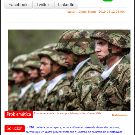
Facebook
Twitter
LinkedIn
（autor：Daniel Mann / 2019-08-12 08:00）
Condenan a siete militares por 'falsos positivos' en el Valle
Problemática
Publimetro
La ONU debería, por una parte, tomar acción en el crimen de abuso a las personas,
Solución
mientras que en la otra, proveer asistencia a Colombia en el cambio de su sistema de