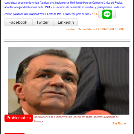
controlada, debe ser detenida. Para lograrlo, implementar Un Mundo bajo un Conjunto Único de Reglas,
adoptar la seguridad humana de la ONU y sus normas de desarrollo sostenible, y ¡trabajar hacia un destino
§3.6
común para toda la humanidad! Ver la Carta de Paz Permanente para detalles.
Facebook
Twitter
LinkedIn
（autor：Daniel Mann / 2019-08-09 08:00）
Declaraciones de exdirectivos de Odebrecht sobre 'aportes' a campaña de
Problemática
Zuluaga
Blu Radio