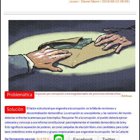
（autor：Daniel Mann / 2019-08-13 08:00）
Enjuician por corrupción a exvicegobernador de provincia oriental china.
Problemática
Xinhua
El factor estructural que engendra a la corrupción, es la falta de revisiones y
Solución
descentralización democrática. La corrupción es una epidemia, y las naciones del mundo
deberían enfrentar la amenaza que ésta implica. Para poner fin a la corrupción, el pueblo debería ejercer
soberanía y convocar a una reforma constitucional para implementar el mandato democrático de la ley.
Esto significa la separación de poderes, así como campañas de elección libres a los candidatos para cortar
lazos simbióticos entre el gobierno y grupos empresariales que engendran la corrupción. Ver la Carta de
Facebook
Twitter
§1.6
§5.9
Paz Permanente para más.