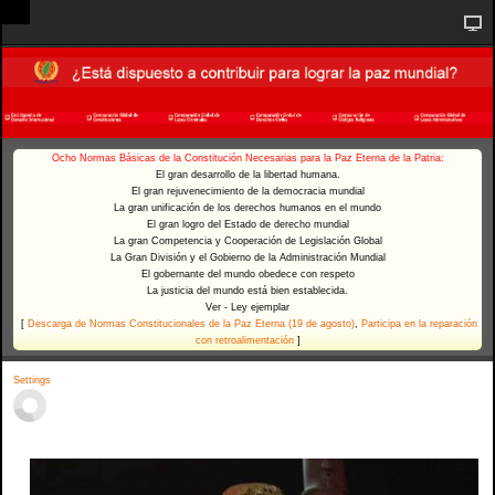
Ocho Normas Básicas de la Constitución Necesarias para la Paz Eterna de la Patria:
El gran desarrollo de la libertad humana.
El gran rejuvenecimiento de la democracia mundial
La gran unificación de los derechos humanos en el mundo
El gran logro del Estado de derecho mundial
La gran Competencia y Cooperación de Legislación Global
La Gran División y el Gobierno de la Administración Mundial
El gobernante del mundo obedece con respeto
La justicia del mundo está bien establecida.
Ver - Ley ejemplar
[
Descarga de Normas Constitucionales de la Paz Eterna (19 de agosto)
,
Participa en la reparación
con retroalimentación
]
Settings