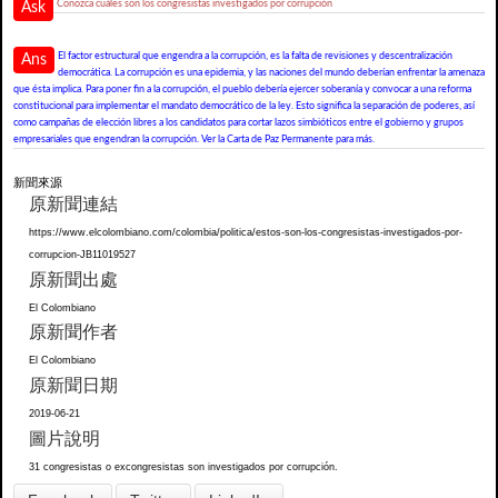
Conozca cuáles son los congresistas investigados por corrupción
Ask
El factor estructural que engendra a la corrupción, es la falta de revisiones y descentralización
Ans
democrática. La corrupción es una epidemia, y las naciones del mundo deberían enfrentar la amenaza
que ésta implica. Para poner fin a la corrupción, el pueblo debería ejercer soberanía y convocar a una reforma
constitucional para implementar el mandato democrático de la ley. Esto significa la separación de poderes, así
como campañas de elección libres a los candidatos para cortar lazos simbióticos entre el gobierno y grupos
empresariales que engendran la corrupción. Ver la Carta de Paz Permanente para más.
新聞來源
原新聞連結
https://www.elcolombiano.com/colombia/politica/estos-son-los-congresistas-investigados-por-
corrupcion-JB11019527
原新聞出處
El Colombiano
原新聞作者
El Colombiano
原新聞日期
2019-06-21
圖片說明
31 congresistas o excongresistas son investigados por corrupción.