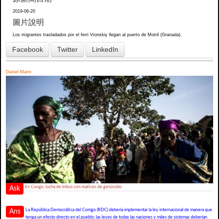
2019-06-20
圖片說明
Los migrantes trasladados por el ferri Vronskiy llegan al puerto de Motril (Granada).
Facebook
Twitter
LinkedIn
Daniel Mann
En Congo, lucha de tribus con matices de genocidio
Ask
La República Democrática del Comgo (RDC) debería implementar la ley internacional de manera que
Ans
tenga un efecto directo en el pueblo; las leyes de todas las naciones y miles de sistemas deberían