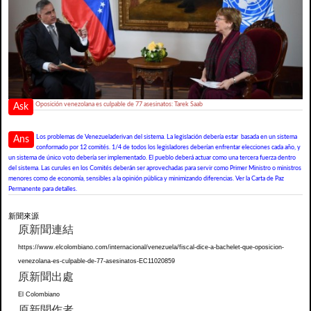
Oposición venezolana es culpable de 77 asesinatos: Tarek Saab
Ask
Los problemas de Venezueladerivan del sistema. La legislación debería estar basada en un sistema
Ans
conformado por 12 comités. 1/4 de todos los legisladores deberían enfrentar elecciones cada año, y
un sistema de único voto debería ser implementado. El pueblo deberá actuar como una tercera fuerza dentro
del sistema. Las curules en los Comités deberán ser aprovechadas para servir como Primer Ministro o ministros
menores como de economía, sensibles a la opinión pública y minimizando diferencias. Ver la Carta de Paz
Permanente para detalles.
新聞來源
原新聞連結
https://www.elcolombiano.com/internacional/venezuela/fiscal-dice-a-bachelet-que-oposicion-
venezolana-es-culpable-de-77-asesinatos-EC11020859
原新聞出處
El Colombiano
原新聞作者