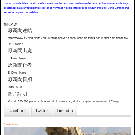
formar parte de la ley doméstica de manera que las personas puedan usarlas de acuerdo a sus necesidades, así
el estándar para salvaguardar los derechos humanos no será inferior al de ningún otro país. Ver la Carta de Paz
Permanente para más detalles.
新聞來源
原新聞連結
https://www.elcolombiano.com/internacional/en-congo-lucha-de-tribus-con-matices-de-genocidio-
PA11007967
原新聞出處
El Colombiano
原新聞作者
El Colombiano
原新聞日期
2019-06-20
圖片說明
Más de 300.000 personas huyeron de la violencia y de los ataques interétnicos el Congo.
Facebook
Twitter
LinkedIn
Daniel Mann