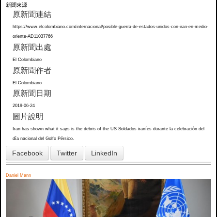
新聞來源
原新聞連結
https://www.elcolombiano.com/internacional/posible-guerra-de-estados-unidos-con-iran-en-medio-
oriente-AD11037766
原新聞出處
El Colombiano
原新聞作者
El Colombiano
原新聞日期
2019-06-24
圖片說明
Iran has shown what it says is the debris of the US Soldados iraníes durante la celebración del
día nacional del Golfo Pérsico.
Facebook
Twitter
LinkedIn
Daniel Mann