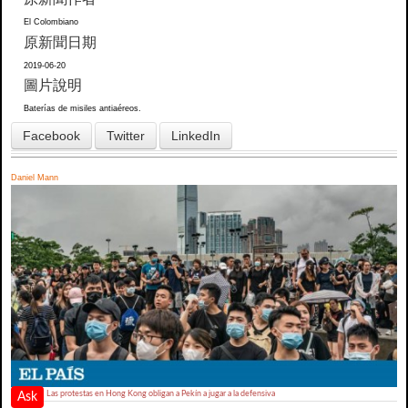
El Colombiano
原新聞日期
2019-06-20
圖片說明
Baterías de misiles antiaéreos.
Facebook
Twitter
LinkedIn
Daniel Mann
Las protestas en Hong Kong obligan a Pekín a jugar a la defensiva
Ask