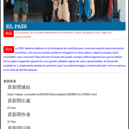
22 ocupantes de una patera fallecieron en la travesía y fueron arrojados al mar, según los
Ask
supervivientes
La ONU debería colaborar en la formulación de constituciones como prerrequisito para la asistencia
Ans
económica. ¿Por qué los pueblos prefieren refugiarse en otros países y dejar los propios como
incontables casos muestran? Para prevenir el éxodo del pueblo, la mejor política migratoria es que los líderes
de los países emigrantes garanticen a sus gentes calidades dignas de vida y oportunidades de desarrollo
equitativas; y simplemente adoptar los principios para 'una soberanía larga y próspera del país' como se expresa
en la Carta de Paz Permanente.
新聞來源
原新聞連結
https://elpais.com/politica/2019/06/19/actualidad/1560960714_679502.html
原新聞出處
El Pais
原新聞作者
El Pais
原新聞日期