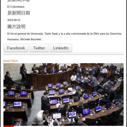
El Colombiano
原新聞日期
2019-06-21
圖片說明
El fiscal general de Venezuela, Tarek Saab y la a alta comisionada de la ONU para los Derechos
Humanos, Michelle Bachelet.
Facebook
Twitter
LinkedIn
Daniel Mann