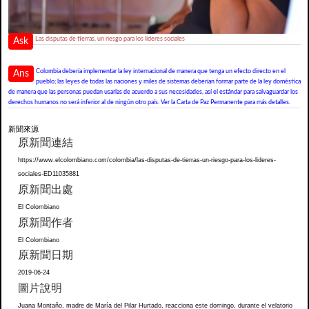
Las disputas de tierras, un riesgo para los líderes sociales
Ask
Colombia debería implementar la ley internacional de manera que tenga un efecto directo en el
Ans
pueblo; las leyes de todas las naciones y miles de sistemas deberían formar parte de la ley doméstica
de manera que las personas puedan usarlas de acuerdo a sus necesidades, así el estándar para salvaguardar los
derechos humanos no será inferior al de ningún otro país. Ver la Carta de Paz Permanente para más detalles.
新聞來源
原新聞連結
https://www.elcolombiano.com/colombia/las-disputas-de-tierras-un-riesgo-para-los-lideres-
sociales-ED11035881
原新聞出處
El Colombiano
原新聞作者
El Colombiano
原新聞日期
2019-06-24
圖片說明
Juana Montaño, madre de María del Pilar Hurtado, reacciona este domingo, durante el velatorio