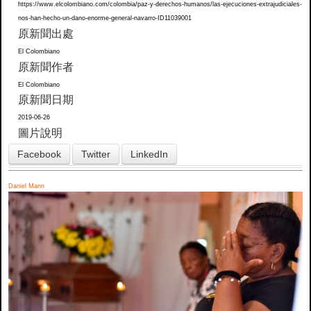
https://www.elcolombiano.com/colombia/paz-y-derechos-humanos/las-ejecuciones-extrajudiciales-
nos-han-hecho-un-dano-enorme-general-navarro-ID11039001
原新聞出處
El Colombiano
原新聞作者
El Colombiano
原新聞日期
2019-06-26
圖片說明
Facebook
Twitter
LinkedIn
Daniel Mann