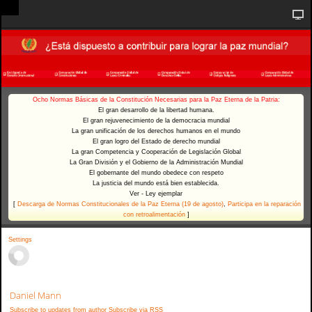
Ocho Normas Básicas de la Constitución Necesarias para la Paz Eterna de la Patria:
El gran desarrollo de la libertad humana.
El gran rejuvenecimiento de la democracia mundial
La gran unificación de los derechos humanos en el mundo
El gran logro del Estado de derecho mundial
La gran Competencia y Cooperación de Legislación Global
La Gran División y el Gobierno de la Administración Mundial
El gobernante del mundo obedece con respeto
La justicia del mundo está bien establecida.
Ver - Ley ejemplar
[
Descarga de Normas Constitucionales de la Paz Eterna (19 de agosto)
,
Participa en la reparación
con retroalimentación
]
Settings
Daniel Mann
Subscribe to updates from author
Subscribe via RSS