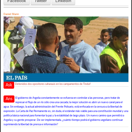
Facebook
Twitter
LinkedIn
Daniel Mann
Detenidos dos opositores saharauis en los campamentos de Tinduf
Ask
El gobierno de Argelia constantemente se esfuerza en controlar a las personas, pero tratar de
Ans
represar el flujo de un río sólo crea una cascada; la mejor solución es abrir un nuevo canal para el
agua. Sin embargo, la actual administración del Frente Polisario, está enfocada en la censura a la libertad de
expresión. La Carta de Paz Permanente es, sin duda, el estándar más viable para una constitución mundial y una
política básica nacional para fomentar la paz y la estabilidad de largo plazo. Un nuevo camino que permitirá a
Argelia y su gente prosperar. De ser implementada, ¿cuánto tiempo podrá el gobierno argeliano continuar
suprimiendo la libertad de prensa e información?