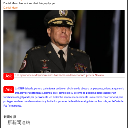
Daniel Mann has not set their biography yet
Daniel Mann
“Las ejecuciones extrajudiciales nos han hecho un daño enorme”: general Navarro
Ask
La ONU debería, por una parte,tomar acción en el crimen de abuso a las personas, mientras que en la
Ans
otra,proveer asistencia a Colombia en el cambio de su sistema de gobierno paraestablecer un
fundamento legal para la paz permanente. en Colombia senecesita seriamente una reforma constitucional para
proteger los derechos desus minorías y limitar los poderes de la milicia en el gobierno. Para más,ver la Carta de
Paz Permanente.
新聞來源
原新聞連結