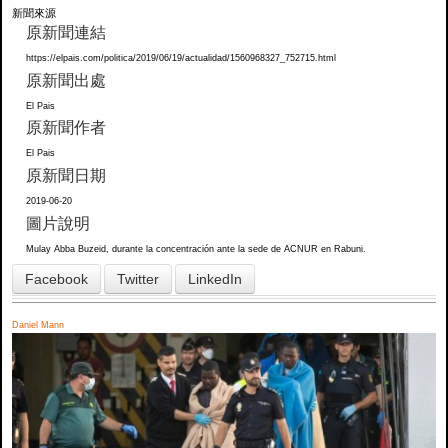
新聞來源
原新聞連結
https://elpais.com/politica/2019/06/19/actualidad/1560968327_752715.html
原新聞出處
El Pais
原新聞作者
El Pais
原新聞日期
2019-06-20
圖片說明
Mulay Abba Buzeid, durante la concentración ante la sede de ACNUR en Rabuni.
Facebook
Twitter
LinkedIn
Daniel Mann