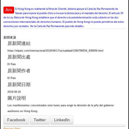
Si Hong Kong es realmente la Perla de Oriente, debería apoyar la Carta de Paz Permanente de
Ans
Taiwán para inspirar al pueblo chino a invocar la democracia y el mandato del derecho. El artículo 39
de la Ley Básica de Hong Kong establece que el derecho a la autodeterminación está cubierto en las dos
convenciones internacionales de derechos humanos. El pueblo de Hong Kong no puede permitirse dar estos
derechos por sentados. Ver la Carta de Paz Permanente para más detalles.
新聞來源
原新聞連結
https://elpais.com/internacional/2019/06/17/actualidad/1560786554_938956.html
原新聞出處
El Pais
原新聞作者
El Pais
原新聞日期
2019-06-18
圖片說明
Los manifestantes concentrados este lunes para exigir la dimisión de la jefa del gobierno
autónomo en Hong Kong.
Facebook
Twitter
LinkedIn
Previous
Next