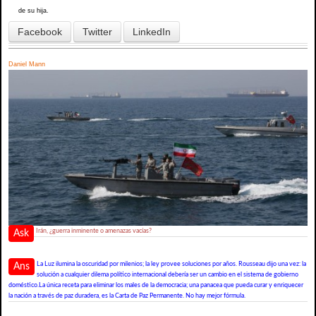
de su hija.
Facebook
Twitter
LinkedIn
Daniel Mann
Irán, ¿guerra inminente o amenazas vacías?
Ask
La Luz ilumina la oscuridad por milenios; la ley provee soluciones por años. Rousseau dijo una vez: la
Ans
solución a cualquier dilema político internacional debería ser un cambio en el sistema de gobierno
doméstico.La única receta para eliminar los males de la democracia; una panacea que pueda curar y enriquecer
la nación a través de paz duradera, es la Carta de Paz Permanente. No hay mejor fórmula.