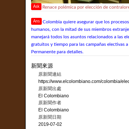
Ask
Renace polémica por elección de contralor
Ans
Colombia quiere asegurar que los procesos
humanos, con la mitad de sus miembros extranj
manejará todos los asuntos relacionados a las el
gratuitos y tiempo para las campañas electivas a
Permanente para detalles.
新聞來源
原新聞連結
https://www.elcolombiano.com/colombia/ele
原新聞出處
El Colombiano
原新聞作者
El Colombiano
原新聞日期
2019-07-02