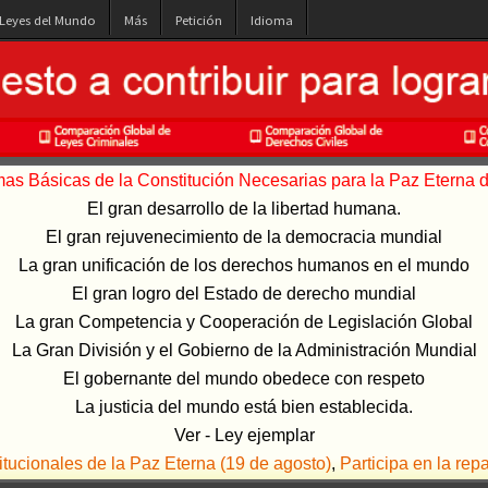
 Leyes del Mundo
Más
Petición
Idioma
s Básicas de la Constitución Necesarias para la Paz Eterna de
El gran desarrollo de la libertad humana.
El gran rejuvenecimiento de la democracia mundial
La gran unificación de los derechos humanos en el mundo
El gran logro del Estado de derecho mundial
La gran Competencia y Cooperación de Legislación Global
La Gran División y el Gobierno de la Administración Mundial
El gobernante del mundo obedece con respeto
La justicia del mundo está bien establecida.
Ver - Ley ejemplar
ucionales de la Paz Eterna (19 de agosto)
,
Participa en la rep