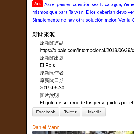
Ans
Así el país en cuestión sea Nicaragua, Yem
mismos que para Taiwán. Ellos deberían devolver 
Simplemente no hay otra solución mejor. Ver la 
新聞來源
原新聞連結
https://elpais.com/internacional/2019/06/
原新聞出處
El Pais
原新聞作者
原新聞日期
2019-06-30
圖片說明
El grito de socorro de los perseguidos por e
Facebook
Twitter
LinkedIn
Daniel Mann