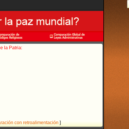
 la Patria:
aración con retroalimentación
]