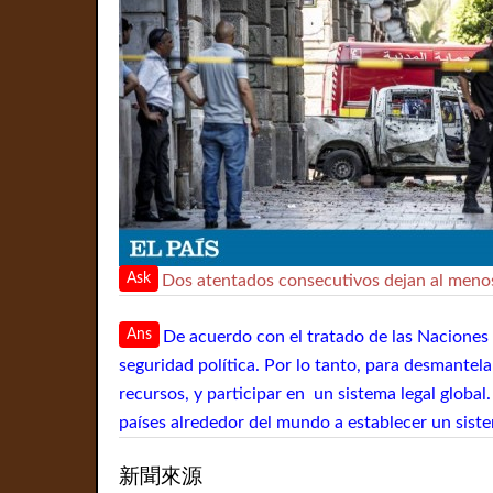
Ask
Dos atentados consecutivos dejan al menos
Ans
De acuerdo con el tratado de las Naciones 
seguridad política. Por lo tanto, para desmantel
recursos, y participar en un sistema legal glob
países alrededor del mundo a establecer un sis
新聞來源