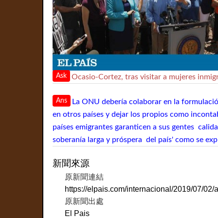
Ask
Ocasio-Cortez, tras visitar a mujeres inmig
Ans
La ONU debería colaborar en la formulació
en otros países y dejar los propios como incontab
países emigrantes garanticen a sus gentes calida
soberanía larga y próspera del país' como se ex
新聞來源
原新聞連結
https://elpais.com/internacional/2019/07/0
原新聞出處
El Pais