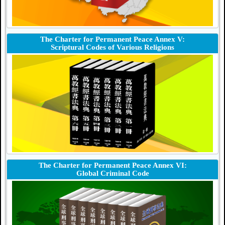
The Charter for Permanent Peace Annex V:
Scriptural Codes of Various Religions
The Charter for Permanent Peace Annex VI:
Global Criminal Code