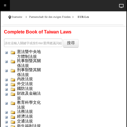
Startseite
Partnerschaft für den ewigen Frieden
EUR-Lex
Complete Book of Taiwan Laws
搜尋
憲法暨中央地
方體制法規
民事類暨其關
係法規
刑事類暨其關
係法規
內政法規
外交法規
國防法規
財政及金融法
規
教育科學文化
法規
法務法規
經濟法規
交通法規
衛生福利法規