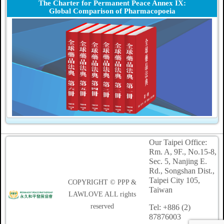
The Charter for Permanent Peace Annex IX:
Global Comparison of Pharmacopoeia
Our Taipei Office:
Rm. A, 9F., No.15-8,
Sec. 5, Nanjing E.
Rd., Songshan Dist.,
Taipei
City 105,
COPYRIGHT © PPP &
Taiwan
LAWLOVE ALL rights
reserved
Tel: +886 (2)
87876003