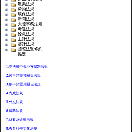
農業法規
勞動法規
環保法規
新聞法規
大陸事務法規
考選法規
銓敘法規
主計法規
審計法規
國際法暨條約
協定
1.憲法暨中央地方體制法規
2.民事類暨其關係法規
3.刑事類暨其關係法規
4.內政法規
5.外交法規
6.國防法規
7.財政及金融法規
8.教育科學文化法規