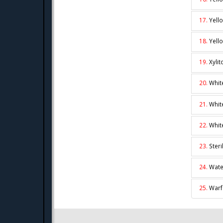
17.
Yell
18.
Yell
19.
Xyli
20.
Whit
21.
Whit
22.
Whit
23.
Ster
24.
Wate
25.
War