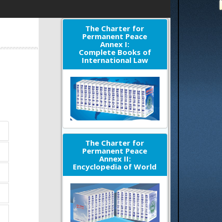
The Charter for
Permanent Peace
Annex I:
Complete Books of
International Law
The Charter for
Permanent Peace
Annex II:
Encyclopedia of World