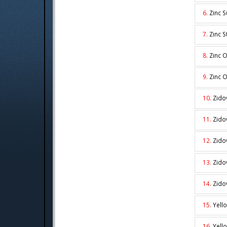
6.
Zinc 
7.
Zinc 
8.
Zinc 
9.
Zinc 
10.
Zido
11.
Zido
12.
Zido
13.
Zid
14.
Zid
15.
Yell
16.
Yell