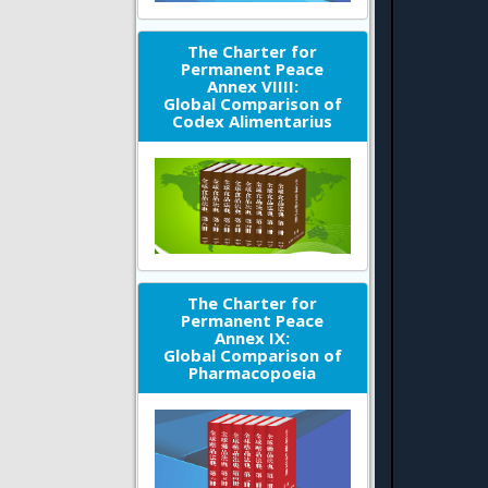
The Charter for
Permanent Peace
Annex VIIII:
Global Comparison of
Codex Alimentarius
The Charter for
Permanent Peace
Annex IX:
Global Comparison of
Pharmacopoeia