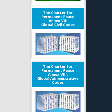
The Charter for
Permanent Peace
Annex VII:
Global Civil Codes
The Charter for
Permanent Peace
Annex VIII:
Global Administrative
Codes