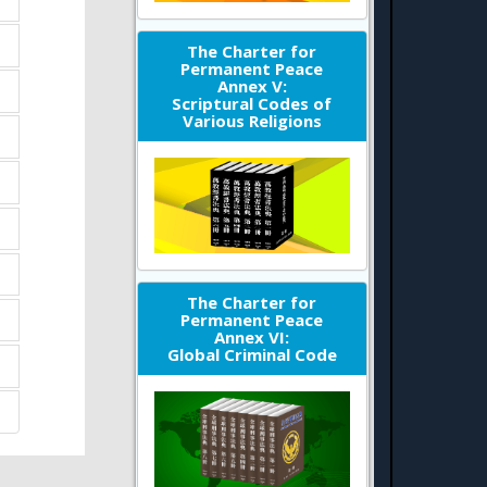
The Charter for
Permanent Peace
Annex V:
Scriptural Codes of
Various Religions
The Charter for
Permanent Peace
Annex VI:
Global Criminal Code