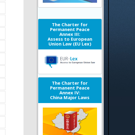
The Charter for
Permanent Peace
Annex III:
Assess to European
Union Law (EU Lex)
The Charter for
Permanent Peace
Annex IV:
China Major Laws