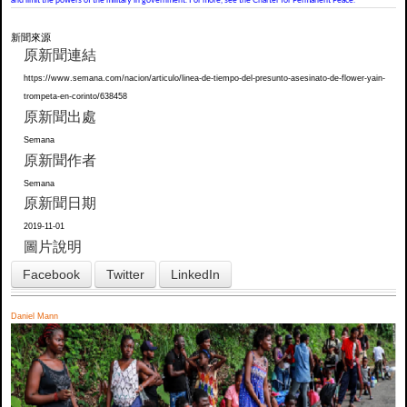
and limit the powers of the military in government. For more, see the Charter for Permanent Peace.
新聞來源
原新聞連結
https://www.semana.com/nacion/articulo/linea-de-tiempo-del-presunto-asesinato-de-flower-yain-
trompeta-en-corinto/638458
原新聞出處
Semana
原新聞作者
Semana
原新聞日期
2019-11-01
圖片說明
Facebook
Twitter
LinkedIn
Daniel Mann