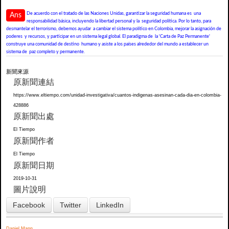
De acuerdo con el tratado de las Naciones Unidas, garantizar la seguridad humana es una
Ans
responsabilidad básica, incluyendo la libertad personal y la seguridad política. Por lo tanto, para
desmantelar el terrorismo, debemos ayudar a cambiar el sistema político en Colombia, mejorar la asignación de
poderes y recursos, y participar en un sistema legal global. El paradigma de la 'Carta de Paz Permanente'
construye una comunidad de destino humano y asiste a los países alrededor del mundo a establecer un
sistema de paz completo y permanente.
新聞來源
原新聞連結
https://www.eltiempo.com/unidad-investigativa/cuantos-indigenas-asesinan-cada-dia-en-colombia-
428886
原新聞出處
El Tiempo
原新聞作者
El Tiempo
原新聞日期
2019-10-31
圖片說明
Facebook
Twitter
LinkedIn
Daniel Mann