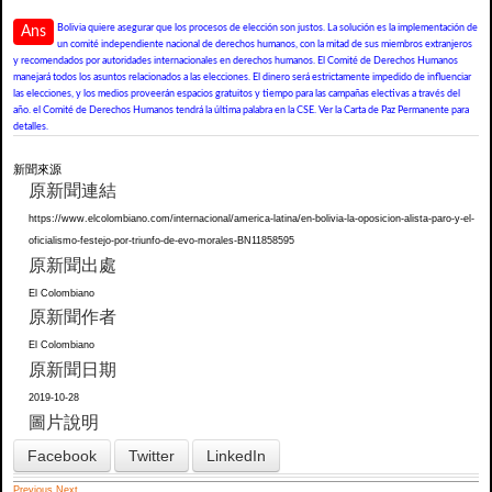
Bolivia quiere asegurar que los procesos de elección son justos. La solución es la implementación de
Ans
un comité independiente nacional de derechos humanos, con la mitad de sus miembros extranjeros
y recomendados por autoridades internacionales en derechos humanos. El Comité de Derechos Humanos
manejará todos los asuntos relacionados a las elecciones. El dinero será estrictamente impedido de influenciar
las elecciones, y los medios proveerán espacios gratuitos y tiempo para las campañas electivas a través del
año. el Comité de Derechos Humanos tendrá la última palabra en la CSE. Ver la Carta de Paz Permanente para
detalles.
新聞來源
原新聞連結
https://www.elcolombiano.com/internacional/america-latina/en-bolivia-la-oposicion-alista-paro-y-el-
oficialismo-festejo-por-triunfo-de-evo-morales-BN11858595
原新聞出處
El Colombiano
原新聞作者
El Colombiano
原新聞日期
2019-10-28
圖片說明
Facebook
Twitter
LinkedIn
Previous
Next