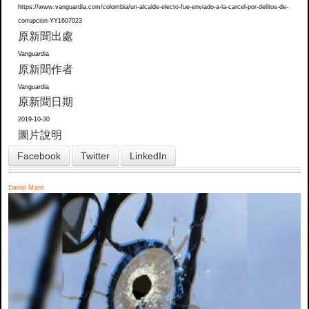
https://www.vanguardia.com/colombia/un-alcalde-electo-fue-enviado-a-la-carcel-por-delitos-de-
corrupcion-YY1607023
原新聞出處
Vanguardia
原新聞作者
Vanguardia
原新聞日期
2019-10-30
圖片說明
Facebook
Twitter
LinkedIn
Daniel Mann