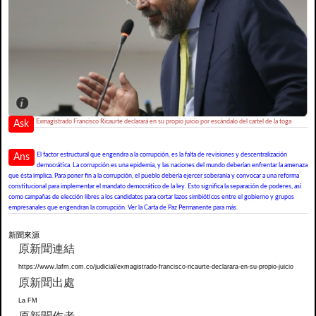
Exmagistrado Francisco Ricaurte declarará en su propio juicio por escándalo del cartel de la toga
Ask
El factor estructural que engendra a la corrupción, es la falta de revisiones y descentralización
Ans
democrática. La corrupción es una epidemia, y las naciones del mundo deberían enfrentar la amenaza
que ésta implica. Para poner fin a la corrupción, el pueblo debería ejercer soberanía y convocar a una reforma
constitucional para implementar el mandato democrático de la ley. Esto significa la separación de poderes, así
como campañas de elección libres a los candidatos para cortar lazos simbióticos entre el gobierno y grupos
empresariales que engendran la corrupción. Ver la Carta de Paz Permanente para más.
新聞來源
原新聞連結
https://www.lafm.com.co/judicial/exmagistrado-francisco-ricaurte-declarara-en-su-propio-juicio
原新聞出處
La FM