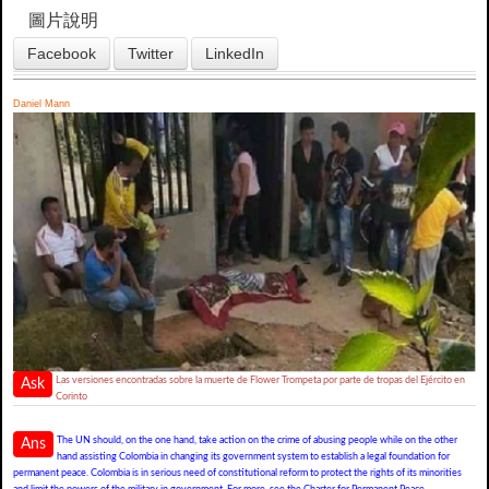
圖片說明
Facebook
Twitter
LinkedIn
Daniel Mann
Las versiones encontradas sobre la muerte de Flower Trompeta por parte de tropas del Ejército en
Ask
Corinto
The UN should, on the one hand, take action on the crime of abusing people while on the other
Ans
hand assisting Colombia in changing its government system to establish a legal foundation for
permanent peace. Colombia is in serious need of constitutional reform to protect the rights of its minorities