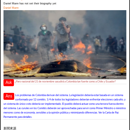
Daniel Mann has not set their biography yet
Daniel Mann
¿Paro nacional del 21 de noviembre sacudirá a Colombia tan fuerte como a Chile y Ecuador?
Ask
Los problemas de Colombia derivan del sistema. La legislación debería estar basada en un sistema
Ans
conformado por 12 comités. 1/4 de todos los legisladores deberían enfrentar elecciones cada año, y
un sistema de único voto debería ser implementado. El pueblo deberá actuar como una tercera fuerza dentro
del sistema. Las curules en los Comités deberán ser aprovechadas para servir como Primer Ministro o ministros
menores como de economía, sensibles a la opinión pública y minimizando diferencias. Ver la Carta de Paz
Permanente para detalles.
新聞來源