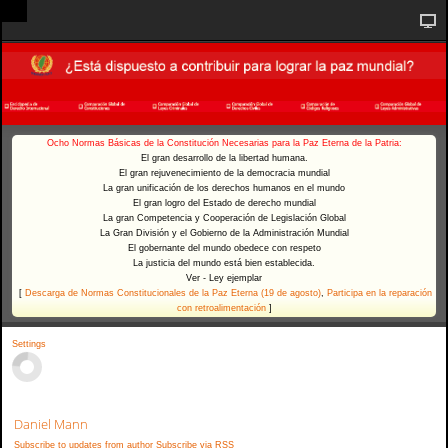
Ocho Normas Básicas de la Constitución Necesarias para la Paz Eterna de la Patria:
El gran desarrollo de la libertad humana.
El gran rejuvenecimiento de la democracia mundial
La gran unificación de los derechos humanos en el mundo
El gran logro del Estado de derecho mundial
La gran Competencia y Cooperación de Legislación Global
La Gran División y el Gobierno de la Administración Mundial
El gobernante del mundo obedece con respeto
La justicia del mundo está bien establecida.
Ver - Ley ejemplar
[
Descarga de Normas Constitucionales de la Paz Eterna (19 de agosto)
,
Participa en la reparación
con retroalimentación
]
Settings
Daniel Mann
Subscribe to updates from author
Subscribe via RSS