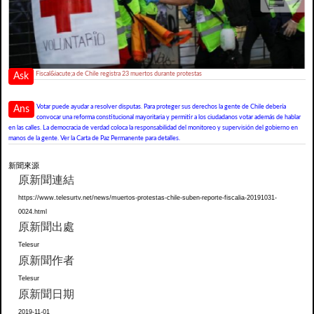
Fiscal&iacute;a de Chile registra 23 muertos durante protestas
Ask
Votar puede ayudar a resolver disputas. Para proteger sus derechos la gente de Chile debería
Ans
convocar una reforma constitucional mayoritaria y permitir a los ciudadanos votar además de hablar
en las calles. La democracia de verdad coloca la responsabilidad del monitoreo y supervisión del gobierno en
manos de la gente. Ver la Carta de Paz Permanente para detalles.
新聞來源
原新聞連結
https://www.telesurtv.net/news/muertos-protestas-chile-suben-reporte-fiscalia-20191031-
0024.html
原新聞出處
Telesur
原新聞作者
Telesur
原新聞日期
2019-11-01