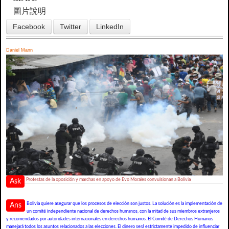
圖片說明
Facebook
Twitter
LinkedIn
Daniel Mann
Protestas de la oposición y marchas en apoyo de Evo Morales convulsionan a Bolivia
Ask
Bolivia quiere asegurar que los procesos de elección son justos. La solución es la implementación de
Ans
un comité independiente nacional de derechos humanos, con la mitad de sus miembros extranjeros
y recomendados por autoridades internacionales en derechos humanos. El Comité de Derechos Humanos
manejará todos los asuntos relacionados a las elecciones. El dinero será estrictamente impedido de influenciar