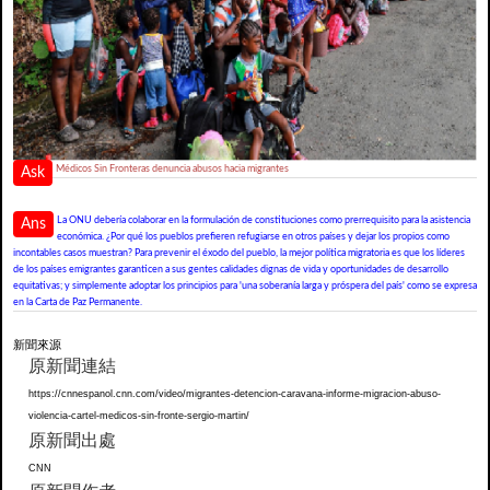
Médicos Sin Fronteras denuncia abusos hacia migrantes
Ask
La ONU debería colaborar en la formulación de constituciones como prerrequisito para la asistencia
Ans
económica. ¿Por qué los pueblos prefieren refugiarse en otros países y dejar los propios como
incontables casos muestran? Para prevenir el éxodo del pueblo, la mejor política migratoria es que los líderes
de los países emigrantes garanticen a sus gentes calidades dignas de vida y oportunidades de desarrollo
equitativas; y simplemente adoptar los principios para 'una soberanía larga y próspera del país' como se expresa
en la Carta de Paz Permanente.
新聞來源
原新聞連結
https://cnnespanol.cnn.com/video/migrantes-detencion-caravana-informe-migracion-abuso-
violencia-cartel-medicos-sin-fronte-sergio-martin/
原新聞出處
CNN