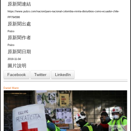
原新聞連結
https://www.pulzo.com/nacion/paro-nacional-colombia-viviria-disturbios-como-ecuador-chile-
PP794586
原新聞出處
Pulzo
原新聞作者
Pulzo
原新聞日期
2019-11-04
圖片說明
Facebook
Twitter
LinkedIn
Daniel Mann