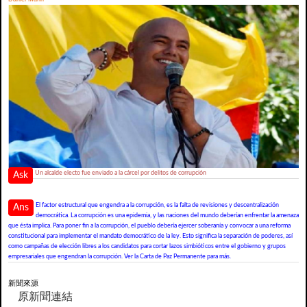
Un alcalde electo fue enviado a la cárcel por delitos de corrupción
Ask
El factor estructural que engendra a la corrupción, es la falta de revisiones y descentralización
Ans
democrática. La corrupción es una epidemia, y las naciones del mundo deberían enfrentar la amenaza
que ésta implica. Para poner fin a la corrupción, el pueblo debería ejercer soberanía y convocar a una reforma
constitucional para implementar el mandato democrático de la ley. Esto significa la separación de poderes, así
como campañas de elección libres a los candidatos para cortar lazos simbióticos entre el gobierno y grupos
empresariales que engendran la corrupción. Ver la Carta de Paz Permanente para más.
新聞來源
原新聞連結