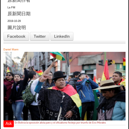
原新聞作者
La FM
原新聞日期
2019-10-29
圖片說明
Facebook
Twitter
LinkedIn
Daniel Mann
En Bolivia la oposición alista paro y el oficialismo festejo por triunfo de Evo Morales
Ask