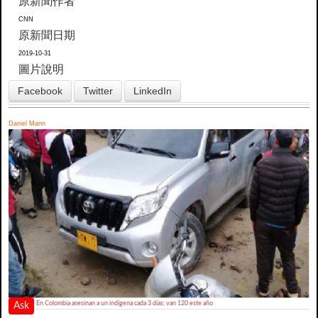
原新聞作者
CNN
原新聞日期
2019-10-31
圖片說明
Facebook
Twitter
LinkedIn
Daniel Mann
En Colombia asesinan a un indígena cada 3 días; van 120 este año
Ask