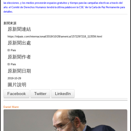
las elecciones, y los medios proveerán espacios gratuitos y tiempo para las campañas electivas a través del
año. el Comité de Derechos Humanos tendrá la última palabra en la CSE. Ver la Carta de Paz Permanente para
detalles.
新聞來源
原新聞連結
https://elpais.com/internacional/2019/10/28/america/1572297218_113559.html
原新聞出處
El Pais
原新聞作者
El Pais
原新聞日期
2019-10-29
圖片說明
Facebook
Twitter
LinkedIn
Daniel Mann