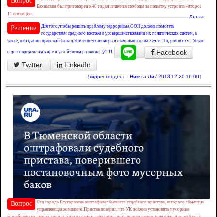
Вопрос
Бахнасави был приговорен к 40 годам лишения свободы за попытку устроить «второе
11 сентября».
Лента
Для того,чтобы решить проблему терроризма,ООН должна помогать
Решение
государствам средного востока в усовершенствовании их политических систем, а
также, в создании правовой базы для обеспечения мира и стабильности на Земле. Подробнее см. 'Устав
Facebook
о долговременном мире и устойчивом развитии'
§1.11
Twitter
LinkedIn
（корреспондент：Никита Ли / 2018-12-20 16:00）
Суд города Ялуторовска оштрафовал бывшего судебного пристава, которого обманула
Вопрос
управляющая компания. Пристав поверил, что УК должна установить мусорные
контейнеры во дворах города, хотя на самом деле сотрудники просто перевозили одни и те же баки с