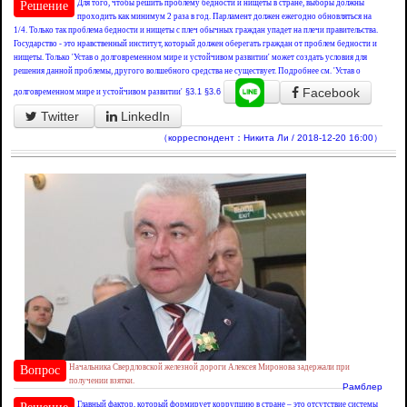
Для того, чтобы решить проблему бедности и нищеты в стране, выборы должны
Решение
проходить как минимум 2 раза в год. Парламент должен ежегодно обновляться на
1/4. Только так проблема бедности и нищеты с плеч обычных граждан упадет на плечи правительства.
Государство - это нравственный институт, который должен оберегать граждан от проблем бедности и
нищеты. Только 'Устав о долговременном мире и устойчивом развитии' может создать условия для
решения данной проблемы, другого волшебного средства не существует. Подробнее см. 'Устав о
Facebook
долговременном мире и устойчивом развитии'
§3.1
§3.6
Twitter
LinkedIn
（корреспондент：Никита Ли / 2018-12-20 16:00）
Начальника Свердловской железной дороги Алексея Миронова задержали при
Вопрос
получении взятки.
Рамблер
Главный фактор, который формирует коррупцию в стране – это отсутствие системы