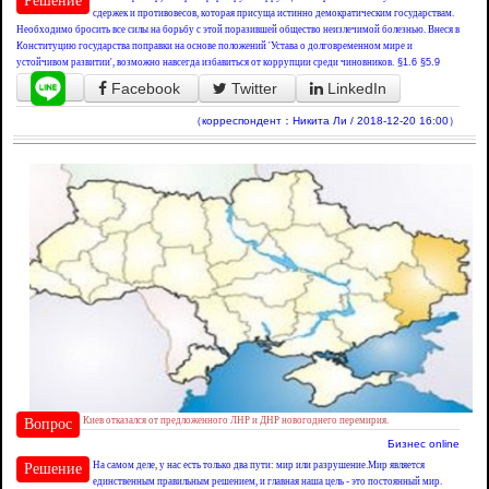
Решение
сдержек и противовесов, которая присуща истинно демократическим государствам.
Необходимо бросить все силы на борьбу с этой поразившей общество неизлечимой болезнью. Внеся в
Конституцию государства поправки на основе положений 'Устава о долговременном мире и
устойчивом развитии', возможно навсегда избавиться от коррупции среди чиновников.
§1.6
§5.9
Facebook
Twitter
LinkedIn
（корреспондент：Никита Ли / 2018-12-20 16:00）
Киев отказался от предложенного ЛНР и ДНР новогоднего перемирия.
Вопрос
Бизнес online
На самом деле, у нас есть только два пути: мир или разрушение.Мир является
Решение
единственным правильным решением, и главная наша цель - это постоянный мир.