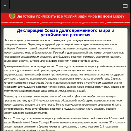
Декларация Союза долговременного мира и
устойчивого развития
На самом деле, у человечества есть только два пути: поддержание мира или полное
самоуничтожение. Перед лицом ядерной угрозы мир является единственным правильным
выбором. Поэтому главной задачей человечества является поддержание постоянного
международного мира и безопасности. Прочный и долговременный мир является единственным
правдивым и справедливым решением для будущего развития политики, экономики, религии,
философии и науки, а также для будущего развития человечества в целом.
Долговременный мир есть правда жизни. Устав о долговременном мире и устойчивом развитии –
это путь к достижению этой правды, правды, которая должна закончить все
внутригосударственные конфликты и противоречия, прекратить внешнюю агрессию государств,
уничтожить ядерное и химическое оружие и принести в мир счастье и спокойствие. Страна,
которая согласится реализовать Устав о долговременном мире и устойчивом развитии станет
«солнцем» для будущего развития человечества. Именно такие страны смогут стать надежными
стратегическими партнёрами Организации Объединенных Наций.
Однако, путь к правде лежит через путь проб и ошибок. Для того, чтобы создать единую
правовую систему для 244 государственных образований, необходимо провести анализ норм
международного и национального права. Только при условии постоянного сравнения Устав о
долговременном мире и устойчивом развитии в будущем сможет стать аналогом единого
международного законодательства.
Только Устав о долговременном мире и устойчивом развитии (известный также как Абсолютный
закон/ Вечный закон/ Закон Солнца/ Единое международное право) сможет помочь 50 странам с
авторитарными режимами сбросить оковы авторитаризма, а также позволит 2/3 населения
планеты обрести свободу и спокойствие.