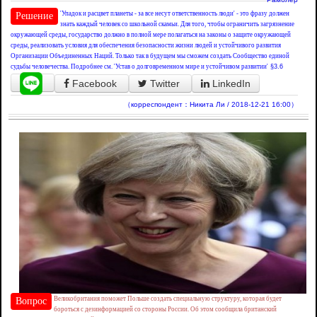
'Упадок и расцвет планеты - за все несут ответственность люди' - это фразу должен
Решение
знать каждый человек со школьной скамьи. Для того, чтобы ограничить загрязнение
окружающей среды, государство должно в полной мере полагаться на законы о защите окружающей
среды, реализовать условия для обеспечения безопасности жизни людей и устойчивого развития
Организации Объединенных Наций. Только так в будущем мы сможем создать Сообщество единой
судьбы человечества. Подробнее см. 'Устав о долговременном мире и устойчивом развитии'
§3.6
Facebook
Twitter
LinkedIn
（корреспондент：Никита Ли / 2018-12-21 16:00）
Великобритания поможет Польше создать специальную структуру, которая будет
Вопрос
бороться с дезинформацией со стороны России. Об этом сообщила британский