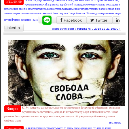
Любое государственное должностное лицо, вне зависимости от срока полномочий,
Решение
уровня полномочий и размера заработной планы должно ответственно подходить к
исполнению своих обязательств перед обществом, так как именно государственное должностное лицо
является гарантом выполнения положений Конституции.Подробнее см. 'Устав о долговременном мире
Facebook
Twitter
и устойчивом развитии'
§3.4
LinkedIn
（корреспондент：Никита Ли / 2018-12-21 16:00）
КПРФ намерена разработать проект постановления Госдумы об объявлении амнистии
Вопрос
осужденным за экстремизм, оскорбление чувств верующих и мошенничество. Такое
решение было принято по итогам круглого стола, на котором обсуждались проблемы нарушения
свободы слова.
ura.news
Если попытаться остановить воду, то таким образом можно создать водопад,