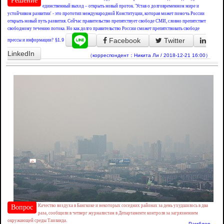
Решение
единственный выход – открыть новый проток. 'Устав о долговременном мире и
устойчивом развитии' - это прототип международной Конституции, которая может помочь России
открыть новый путь развития. Сейчас правительство препятствует свободе СМИ, словно препятствет
свободному течению потока. Но как долго правительство России сможет препятствовать свободе
Facebook
Twitter
прессы и информации?
§1.9
LinkedIn
（корреспондент：Никита Ли / 2018-12-21 16:00）
Качество воздуха в Бангкоке и некоторых соседних районах за день ухудшилось в два
Вопрос
раза, сообщили в четверг журналистам в Департаменте контроля за загрязнением
окружающей среды Таиланда.
Рамблер