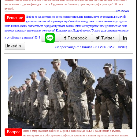
места на место, делая фото для отчета. Суд назначил бывшему приставу штраф в размере 150 тысяч
рублей.
ura.news
Любое государственное должностное лицо, вне зависимости от срока полномочий,
Решение
уровня полномочий и размера заработной планы должно ответственно подходить к
исполнению своих обязательств перед обществом, так как именно государственное должностное лицо
является гарантом выполнения положений Конституции.Подробнее см. 'Устав о долговременном мире
Facebook
Twitter
и устойчивом развитии'
§3.4
LinkedIn
（корреспондент：Никита Ли / 2018-12-20 16:00）
Вывод американских войск из Сирии, о котором Дональд Трамп заявил в Twitter,
Вопрос
может привести к обострению конфликта в регионе и новым террористическим атакам.