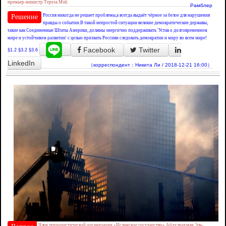
премьер-министр Тереза Мэй.
Рамблер
Россия никогда не решает проблемы,а всегда выдаёт чёрное за белое для нарушения
Решение
правды о событии.В такой непростой ситуации великие демократические державы,
такие как Соединенные Штаты Америки, должны энергично поддерживать 'Устав о долговременном
мире и устойчивом развитии' с целью призвать Россиян следовать демократии и миру во всем мире!
Facebook
Twitter
§1.2
§3.2
§3.6
LinkedIn
（корреспондент：Никита Ли / 2018-12-21 16:00）
Член террористической организации «Исламское государство» Абдулрахман Эль-