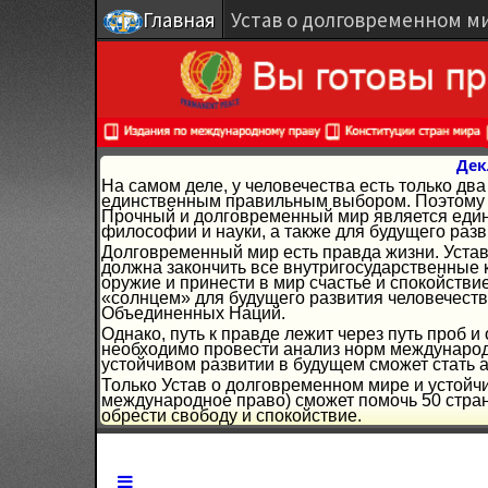
Главная
Устав о долговременном м
Дек
На самом деле, у человечества есть только д
единственным правильным выбором. Поэтому г
Прочный и долговременный мир является един
философии и науки, а также для будущего разв
Долговременный мир есть правда жизни. Устав
должна закончить все внутригосударственные 
оружие и принести в мир счастье и спокойстви
«солнцем» для будущего развития человечеств
Объединенных Наций.
Однако, путь к правде лежит через путь проб 
необходимо провести анализ норм международн
устойчивом развитии в будущем сможет стать 
Только Устав о долговременном мире и устойч
международное право) сможет помочь 50 стран
обрести свободу и спокойствие.