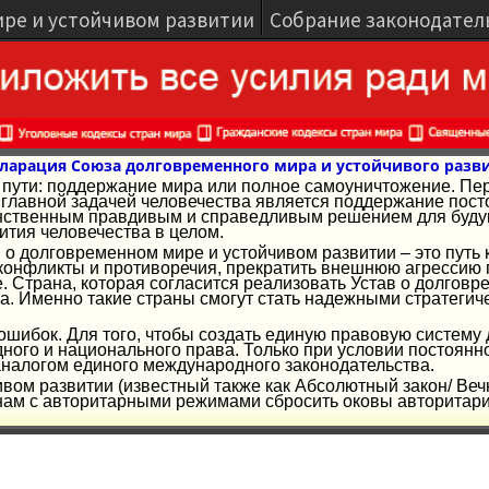
ире и устойчивом развитии
Собрание законодател
ларация Союза долговременного мира и устойчивого разв
ва пути: поддержание мира или полное самоуничтожение. Пе
лавной задачей человечества является поддержание посто
ственным правдивым и справедливым решением для будуще
ития человечества в целом.
 о долговременном мире и устойчивом развитии – это путь 
конфликты и противоречия, прекратить внешнюю агрессию г
е. Страна, которая согласится реализовать Устав о долгов
а. Именно такие страны смогут стать надежными стратеги
и ошибок. Для того, чтобы создать единую правовую систему
ого и национального права. Только при условии постоянн
аналогом единого международного законодательства.
ивом развитии (известный также как Абсолютный закон/ Веч
ам с авторитарными режимами сбросить оковы авторитариз