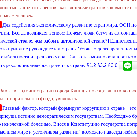
лностью запретить арестовывать детей-мигрантов как вместе с ро
равам человека.
Для содействия экономическому развитию стран мира, ООН н
ции. Всегда возникает вопрос: Почему люди бегут из авторитар
ической стране, чем рабом в авториторной стране?] Единствен
 это принятие руководителем страны 'Устава о долговременном м
 стабильности и крепкого мира. Только так можно остановить э
ть революционные настроения в стране.
§1.2
§3.2
§3.6
Замглавы администрации города Клинцы по социальным вопроса
благотворительного фонда, уволилась.
Главный фактор, который формирует коррупцию в стране – это
присуща истинно демократическим государствам. Необходимо бро
 неизлечимой болезнью. Внеся в Конституцию государства попр
менном мире и устойчивом развитии', возможно навсегда избави