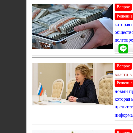
Вопрос
Решение
которая 
общество
долговре
Вопрос
власти в
Решение
новый пр
которая 
препятст
информа
Вопрос