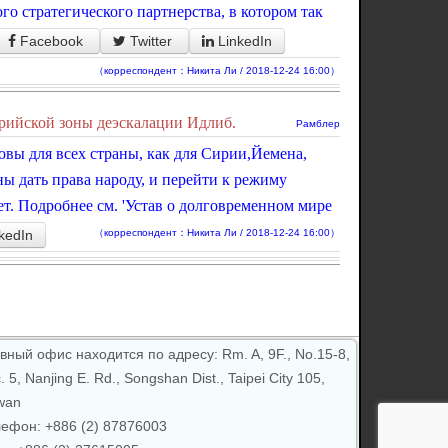
о стратегического партнерства, в котором так
Facebook
Twitter
LinkedIn
（корреспондент：Никита Ли / 2018-12-24 16:00）
рийской зоны деэскалации Идлиб.
Рамблер
вы для всех страны, как для Сирии,Йемена,
ны дать права народу, и перейти к режиму
т. Подробнее см. 'Устав о долговременном мире
kedIn
（корреспондент：Никита Ли / 2018-12-24 16:00）
вный офис находится по адресу: Rm. A, 9F., No.15-8,
. 5, Nanjing E. Rd., Songshan Dist., Taipei City 105,
wan
ефон: +886 (2) 87876003