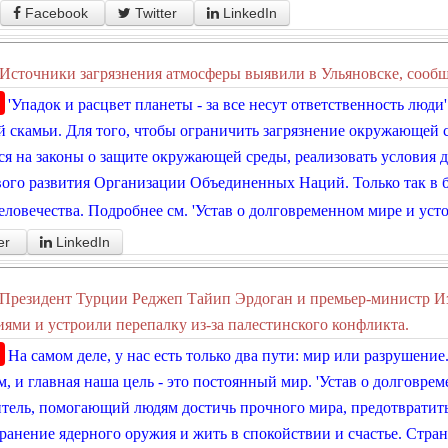
Facebook
Twitter
LinkedIn
Источники загрязнения атмосферы выявили в Ульяновске, сооб
'Упадок и расцвет планеты - за все несут ответственность люди
 скамьи. Для того, чтобы ограничить загрязнение окружающей с
ся на законы о защите окружающей среды, реализовать условия 
ого развития Организации Объединенных Наций. Только так в 
еловечества. Подробнее см. 'Устав о долговременном мире и уст
er
LinkedIn
Президент Турции Реджеп Тайип Эрдоган и премьер-министр И
ями и устроили перепалку из-за палестинского конфликта.
На самом деле, у нас есть только два пути: мир или разрушен
, и главная наша цель - это постоянный мир. 'Устав о долговрем
тель, помогающий людям достичь прочного мира, предотвратить
ранение ядерного оружия и жить в спокойствии и счастье. Страна