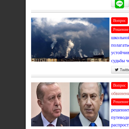
Вопрос
Решение
школьной
полагать
устойчив
судьбы ч
Twitt
Вопрос
обвинени
Решение
решением
путеводи
распрост