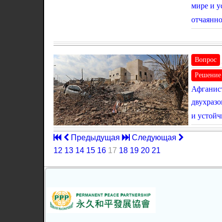
мире и у
отчаянн
Вопрос
Решение
Афганист
двухразо
и устойч
Предыдущая
Следующая
12
13
14
15
16
17
18
19
20
21