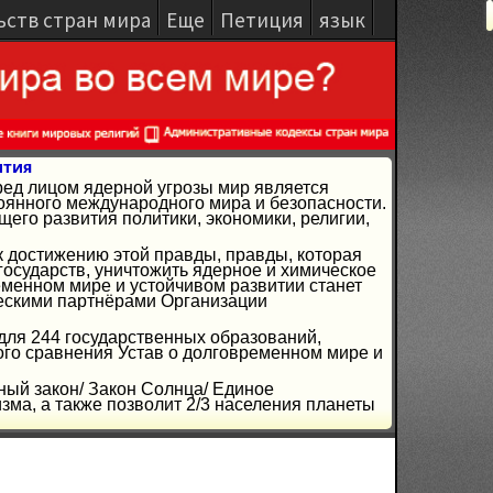
ьств стран мира
Еще
Петиция
язык
ития
ред лицом ядерной угрозы мир является
янного международного мира и безопасности.
го развития политики, экономики, религии,
к достижению этой правды, правды, которая
осударств, уничтожить ядерное и химическое
ременном мире и устойчивом развитии станет
ческими партнёрами Организации
 для 244 государственных образований,
ого сравнения Устав о долговременном мире и
ный закон/ Закон Солнца/ Единое
ма, а также позволит 2/3 населения планеты