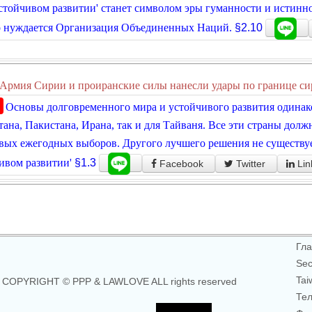
стойчивом развитии' станет символом эры гуманности и истинног
о нуждается Организация Объединенных Наций.
§2.10
Армия Сирии и проиранские силы нанесли удары по границе си
Основы долговременного мира и устойчивого развития одинако
ана, Пакистана, Ирана, так и для Тайваня. Все эти страны долж
вых ежегодных выборов. Другого лучшего решения не существуе
ивом развитии'
§1.3
Facebook
Twitter
Lin
Гла
Sec
Tai
COPYRIGHT © PPP & LAWLOVE ALL rights reserved
Тел