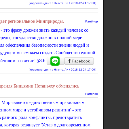
（корреспондент：Никита Ли / 2018-12-24 17:00）
щает региональное Минприроды.
Рамблер
' - это фразу должен знать каждый человек со
реды, государство должно в полной мере
для обеспечения безопасности жизни людей и
будущем мы сможем создать Сообщество единой
ойчивом развитии'
§3.6
Facebook
（корреспондент：Никита Ли / 2018-12-24 17:00）
зраиля Биньямин Нетаньяху обменялись
Рамблер
ие. Мир является единственным правильным
енном мире и устойчивом развитии' - это
 разного рода конфликты, предотвратить
, которая реализует 'Устав о долговременном