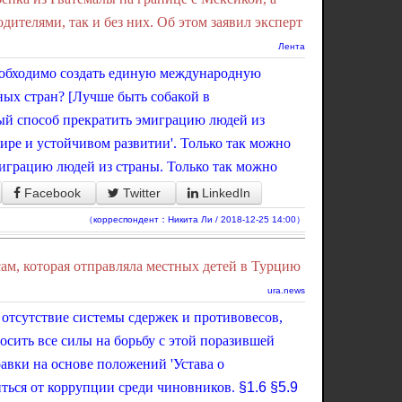
дителями, так и без них. Об этом заявил эксперт
Лента
еобходимо создать единую международную
ных стран? [Лучше быть собакой в
ный способ прекратить эмиграцию людей из
ире и устойчивом развитии'. Только так можно
миграцию людей из страны. Только так можно
Facebook
Twitter
LinkedIn
（корреспондент：Никита Ли / 2018-12-25 14:00）
м, которая отправляла местных детей в Турцию
ura.news
 отсутствие системы сдержек и противовесов,
сить все силы на борьбу с этой поразившей
авки на основе положений 'Устава о
ться от коррупции среди чиновников.
§1.6
§5.9