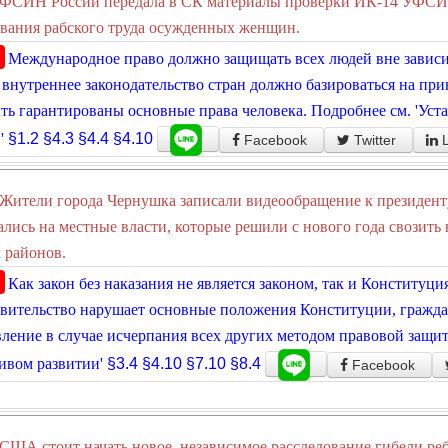
ФСИН России передала в СК материалы проверки ИК-14 УФСИ
вания рабского труда осужденных женщин.
Международное право должно защищать всех людей вне зависи
внутреннее законодательство стран должно базироваться на пр
ть гарантированы основные права человека. Подробнее см. 'Уст
'
§1.2
§4.3
§4.4
§4.10
Facebook
Twitter
Жители города Чернушка записали видеообращение к президен
лись на местные власти, которые решили с нового года свозить
 районов.
Как закон без наказания не является законом, так и Конституци
вительство нарушает основные положения Конституции, граждан
ление в случае исчерпания всех других методом правовой защит
ивом развитии'
§3.4
§4.10
§7.10
§8.4
Facebook
США стоит начать новое, независимое расследование гибели реб