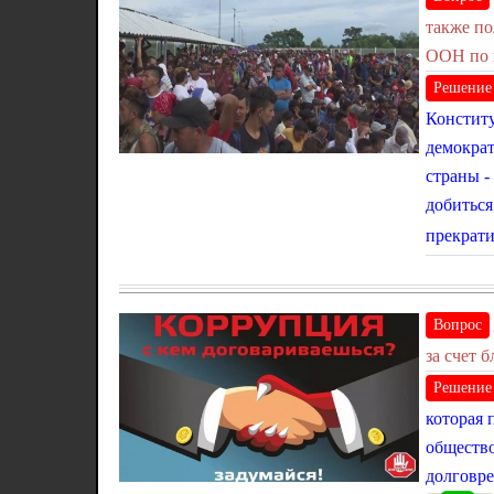
также по
ООН по п
Решение
Конститу
демократ
страны -
добиться
прекрати
Вопрос
за счет 
Решение
которая 
общество
долговре