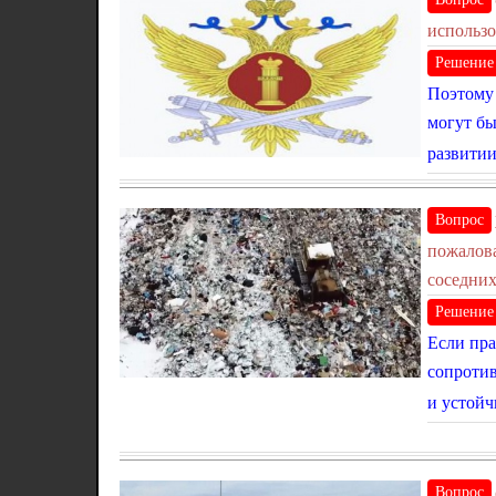
использо
Решение
Поэтому 
могут бы
развитии
Вопрос
пожалова
соседних
Решение
Если пра
сопротив
и устойч
Вопрос