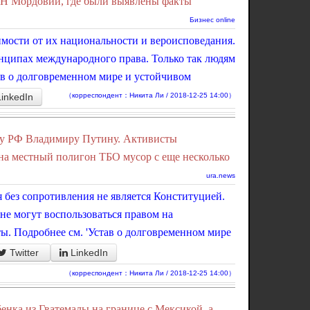
Н Мордовии, где были выявлены факты
Бизнес online
мости от их национальности и вероисповедания.
инципах международного права. Только так людям
ав о долговременном мире и устойчивом
LinkedIn
（корреспондент：Никита Ли / 2018-12-25 14:00）
ту РФ Владимиру Путину. Активисты
 на местный полигон ТБО мусор с еще несколько
ura.news
я без сопротивления не является Конституцией.
е могут воспользоваться правом на
ы. Подробнее см. 'Устав о долговременном мире
Twitter
LinkedIn
（корреспондент：Никита Ли / 2018-12-25 14:00）
енка из Гватемалы на границе с Мексикой, а