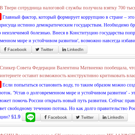
В Твери сотрудница налоговой службы получила взятку 700 тыс
Главный фактор, который формирует коррупцию в стране – это
присуща истинно демократическим государствам. Необходимо бро
 неизлечимой болезнью. Внеся в Конституцию государства попр
менном мире и устойчивом развитии', возможно навсегда избави
Facebook
Twitter
LinkedIn
Спикер Совета Федерации Валентина Матвиенко пообещала, что 
 интернете оставит возможность конструктивно критиковать влас
Если попытаться остановить воду, то таким образом можно соз
оток. 'Устав о долговременном мире и устойчивом развитии' - 
может помочь России открыть новый путь развития. Сейчас прав
вет свободному течению потока. Но как долго правительство Ро
ции?
§1.9
Facebook
Twitter
LinkedIn