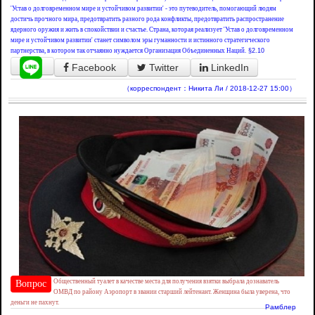
'Устав о долговременном мире и устойчивом развитии' - это путеводитель, помогающий людям
достичь прочного мира, предотвратить разного рода конфликты, предотвратить распространение
ядерного оружия и жить в спокойствии и счастье. Страна, которая реализует 'Устав о долговременном
мире и устойчивом развитии' станет символом эры гуманности и истинного стратегического
партнерства, в котором так отчаянно нуждается Организация Объединенных Наций.
§2.10
Facebook
Twitter
LinkedIn
（корреспондент：Никита Ли / 2018-12-27 15:00）
Общественный туалет в качестве места для получения взятки выбрала дознаватель
Вопрос
ОМВД по району Аэропорт в звании старший лейтенант. Женщина была уверена, что
деньги не пахнут.
Рамблер