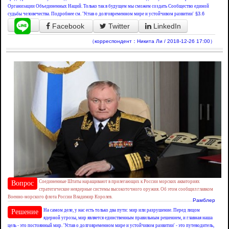
Организации Объединенных Наций. Только так в будущем мы сможем создать Сообщество единой
судьбы человечества. Подробнее см. 'Устав о долговременном мире и устойчивом развитии'
§3.6
Facebook
Twitter
LinkedIn
（корреспондент：Никита Ли / 2018-12-26 17:00）
Соединенные Штаты наращивают в прилегающих к России морских акваториях
Вопрос
стратегические неядерные системы высокоточного оружия. Об этом сообщил главком
Военно-морского флота России Владимир Королев.
Рамблер
На самом деле, у нас есть только два пути: мир или разрушение. Перед лицом
Решение
ядерной угрозы, мир является единственным правильным решением, и главная наша
цель - это постоянный мир. 'Устав о долговременном мире и устойчивом развитии' - это путеводитель,