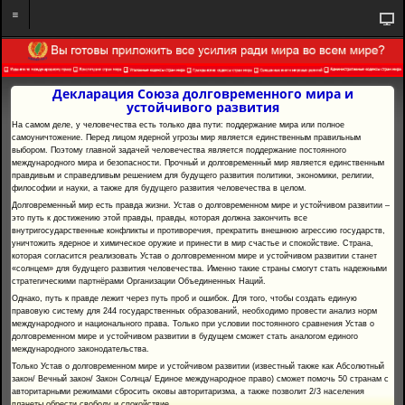
Декларация Союза долговременного мира и
устойчивого развития
На самом деле, у человечества есть только два пути: поддержание мира или полное
самоуничтожение. Перед лицом ядерной угрозы мир является единственным правильным
выбором. Поэтому главной задачей человечества является поддержание постоянного
международного мира и безопасности. Прочный и долговременный мир является единственным
правдивым и справедливым решением для будущего развития политики, экономики, религии,
философии и науки, а также для будущего развития человечества в целом.
Долговременный мир есть правда жизни. Устав о долговременном мире и устойчивом развитии –
это путь к достижению этой правды, правды, которая должна закончить все
внутригосударственные конфликты и противоречия, прекратить внешнюю агрессию государств,
уничтожить ядерное и химическое оружие и принести в мир счастье и спокойствие. Страна,
которая согласится реализовать Устав о долговременном мире и устойчивом развитии станет
«солнцем» для будущего развития человечества. Именно такие страны смогут стать надежными
стратегическими партнёрами Организации Объединенных Наций.
Однако, путь к правде лежит через путь проб и ошибок. Для того, чтобы создать единую
правовую систему для 244 государственных образований, необходимо провести анализ норм
международного и национального права. Только при условии постоянного сравнения Устав о
долговременном мире и устойчивом развитии в будущем сможет стать аналогом единого
международного законодательства.
Только Устав о долговременном мире и устойчивом развитии (известный также как Абсолютный
закон/ Вечный закон/ Закон Солнца/ Единое международное право) сможет помочь 50 странам с
авторитарными режимами сбросить оковы авторитаризма, а также позволит 2/3 населения
планеты обрести свободу и спокойствие.