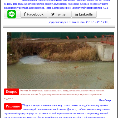
как для Сирии, Ливана, Израиля, Пакистана, Ирана, так и для Тайваня. Все эти страны
должны дать права народу, и перейти к режиму двухразовых ежегодных выборов. Другого лучшего
решения не существует. Подробнее см. 'Устав о долговременном мире и устойчивом развитии'
§1.3
Facebook
Twitter
LinkedIn
（корреспондент：Никита Ли / 2018-12-26 17:00）
Жители Новокубанска решили выяснить, откуда появляются нечистоты в местном
Вопрос
обводном канале. Люди намерены своими силами контролировать загрязнение
водоема.
Рамблер
'Упадок и расцвет планеты - за все несут ответственность люди' - это фразу должен
Решение
знать каждый человек со школьной скамьи. Для того, чтобы ограничить загрязнение
окружающей среды, государство должно в полной мере полагаться на законы о защите окружающей
среды, реализовать условия для обеспечения безопасности жизни людей и устойчивого развития