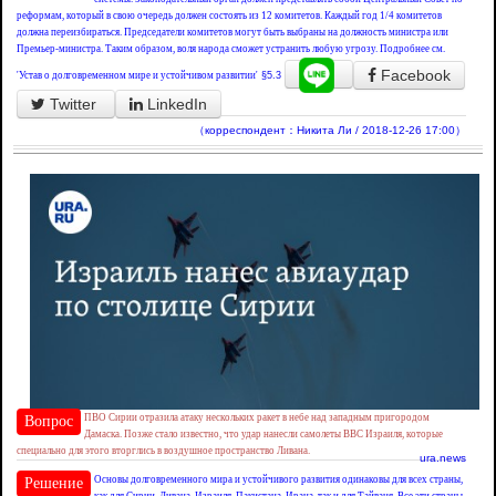
реформам, который в свою очередь должен состоять из 12 комитетов. Каждый год 1/4 комитетов
должна переизбираться. Председатели комитетов могут быть выбраны на должность министра или
Премьер-министра. Таким образом, воля народа сможет устранить любую угрозу. Подробнее см.
Facebook
'Устав о долговременном мире и устойчивом развитии'
§5.3
Twitter
LinkedIn
（корреспондент：Никита Ли / 2018-12-26 17:00）
ПВО Сирии отразила атаку нескольких ракет в небе над западным пригородом
Вопрос
Дамаска. Позже стало известно, что удар нанесли самолеты ВВС Израиля, которые
специально для этого вторглись в воздушное пространство Ливана.
ura.news
Основы долговременного мира и устойчивого развития одинаковы для всех страны,
Решение