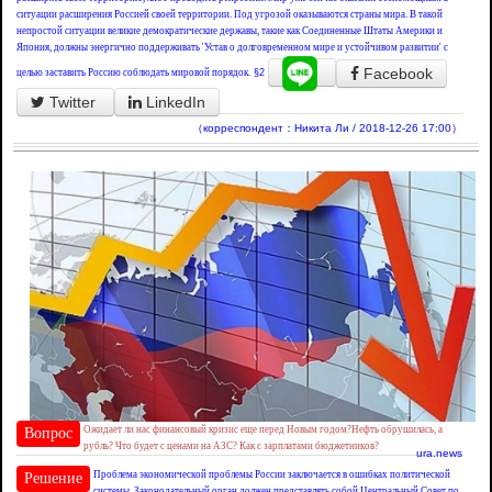
ситуации расширения Россией своей территории. Под угрозой оказываются страны мира. В такой
непростой ситуации великие демократические державы, такие как Соединенные Штаты Америки и
Япония, должны энергично поддерживать 'Устав о долговременном мире и устойчивом развитии' с
Facebook
целью заставить Россию соблюдать мировой порядок.
§2
Twitter
LinkedIn
（корреспондент：Никита Ли / 2018-12-26 17:00）
Ожидает ли нас финансовый кризис еще перед Новым годом?Нефть обрушилась, а
Вопрос
рубль? Что будет с ценами на АЗС? Как с зарплатами бюджетников?
ura.news
Проблема экономической проблемы России заключается в ошибках политической
Решение
системы. Законодательный орган должен представлять собой Центральный Совет по