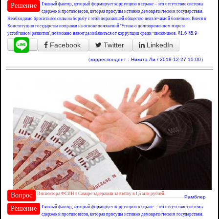
Главный фактор, который формирует коррупцию в стране – это отсутствие системы
Решение
сдержек и противовесов, которая присуща истинно демократическим государствам.
Необходимо бросить все силы на борьбу с этой поразившей общество неизлечимой болезнью. Внеся в
Конституцию государства поправки на основе положений 'Устава о долговременном мире и
устойчивом развитии', возможно навсегда избавиться от коррупции среди чиновников.
§1.6
§5.9
Facebook
Twitter
LinkedIn
（корреспондент：Никита Ли / 2018-12-27 15:00）
Инспектора ФСИН в Самаре задержали за взятку в 1,5 млн рублей.
Вопрос
Рамблер
Главный фактор, который формирует коррупцию в стране – это отсутствие системы
Решение
сдержек и противовесов, которая присуща истинно демократическим государствам.