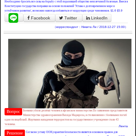
Необходимо бросить все силы на борьбу с этой поразившей общество неизлечимой болезнью. Внеся в
Конституцию государства поправки на основе положений 'Устава о долговременном мире и
устойчивом развитии', возможно навсегда избавиться от коррупции среди чиновников.
§1.6
§5.9
Facebook
Twitter
LinkedIn
（корреспондент：Никита Ли / 2018-12-27 15:00）
Боевики убили десятки человек в афганском министерстве.По заявлению представителя
Вопрос
Министерства здравоохранения Вахида Маджроха, в столкновении с боевиками погиб
один полицейский. Жертвами нападения террористов на государственное учреждение стали 43
человека.
Лента
Согласно уставу ООН,гарантия безопасности является основном правом для
Решение