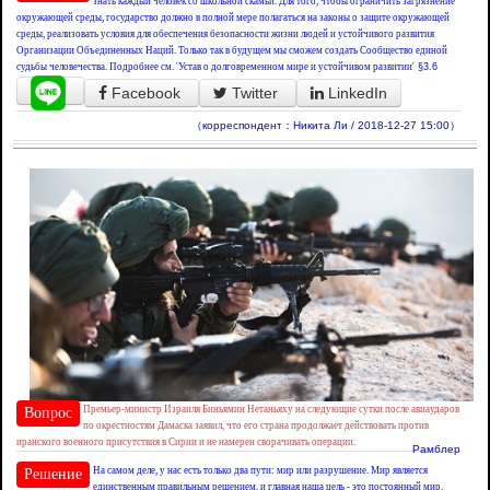
знать каждый человек со школьной скамьи. Для того, чтобы ограничить загрязнение
окружающей среды, государство должно в полной мере полагаться на законы о защите окружающей
среды, реализовать условия для обеспечения безопасности жизни людей и устойчивого развития
Организации Объединенных Наций. Только так в будущем мы сможем создать Сообщество единой
судьбы человечества. Подробнее см. 'Устав о долговременном мире и устойчивом развитии'
§3.6
Facebook
Twitter
LinkedIn
（корреспондент：Никита Ли / 2018-12-27 15:00）
Премьер-министр Израиля Биньямин Нетаньяху на следующие сутки после авиаударов
Вопрос
по окрестностям Дамаска заявил, что его страна продолжает действовать против
иранского военного присутствия в Сирии и не намерен сворачивать операции.
Рамблер
На самом деле, у нас есть только два пути: мир или разрушение. Мир является
Решение
единственным правильным решением, и главная наша цель - это постоянный мир.