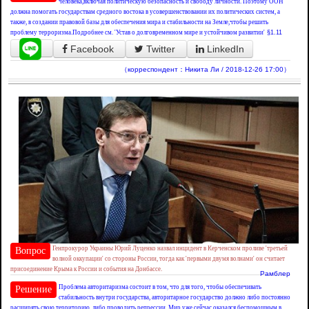
человека,включая политическую безопасность и свободу личности. Поэтому ООН
должна помогать государствам средного востока в усовершенствовании их политических систем, а
также, в создании правовой базы для обеспечения мира и стабильности на Земле,чтобы решить
проблему терроризма.Подробнее см. 'Устав о долговременном мире и устойчивом развитии'
§1.11
Facebook
Twitter
LinkedIn
（корреспондент：Никита Ли / 2018-12-26 17:00）
Генпрокурор Украины Юрий Луценко назвал инцидент в Керченском проливе 'третьей
Вопрос
волной оккупации' со стороны России, тогда как 'первыми двумя волнами' он считает
присоединение Крыма к России и события на Донбассе.
Рамблер
Проблема авторитаризма состоит в том, что для того, чтобы обеспечивать
Решение
стабильность внутри государства, авторитарное государство должно либо постоянно
расширять свою территорию, либо проводить репрессии. Мир уже сейчас оказался беспомощным в