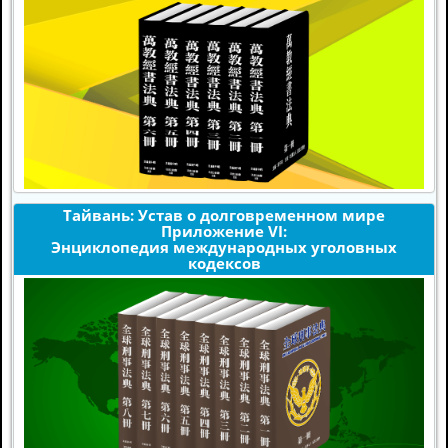
Тайвань: Устав о долговременном мире
Приложение VI:
Энциклопедия международных уголовных
кодексов