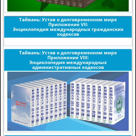
Тайвань: Устав о долговременном мире
Приложение VII:
Энциклопедия международных гражданских
кодексов
Тайвань: Устав о долговременном мире
Приложение VIII:
Энциклопедия международных
административных кодексов