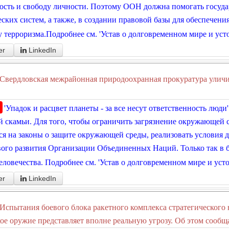
ость и свободу личности. Поэтому ООН должна помогать госуд
ских систем, а также, в создании правовой базы для обеспечени
 терроризма.Подробнее см. 'Устав о долговременном мире и уст
er
LinkedIn
Свердловская межрайонная природоохранная прокуратура уличи
'Упадок и расцвет планеты - за все несут ответственность люди
 скамьи. Для того, чтобы ограничить загрязнение окружающей с
ся на законы о защите окружающей среды, реализовать условия 
ого развития Организации Объединенных Наций. Только так в 
еловечества. Подробнее см. 'Устав о долговременном мире и уст
er
LinkedIn
Испытания боевого блока ракетного комплекса стратегического 
ое оружие представляет вполне реальную угрозу. Об этом сообщает