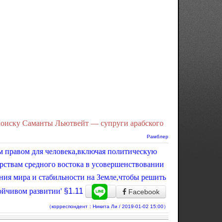
оиску Саманты Льютвейт — супруги арабского
Рамблер
м правом для человека,включая политическую
рствам средного востока в усовершенствовании
ения мира и стабильности на Земле,чтобы решить
ойчивом развитии'
§1.11
Facebook
（корреспондент：Никита Ли / 2019-01-02 15:00）