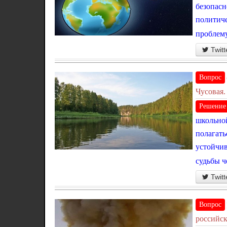
безопасн
политиче
проблему
Twitt
Вопрос
Чусовая.
Решение
школьной
полагать
устойчив
судьбы ч
Twitt
Вопрос
российск