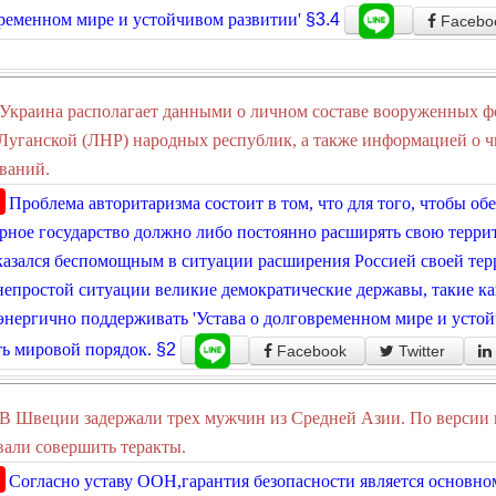
ременном мире и устойчивом развитии'
§3.4
Facebo
Украина располагает данными о личном составе вооруженных 
Луганской (ЛНР) народных республик, а также информацией о ч
ваний.
Проблема авторитаризма состоит в том, что для того, чтобы об
рное государство должно либо постоянно расширять свою терри
казался беспомощным в ситуации расширения Россией своей тер
непростой ситуации великие демократические державы, такие 
нергично поддерживать 'Устава о долговременном мире и устой
ь мировой порядок.
§2
Facebook
Twitter
В Швеции задержали трех мужчин из Средней Азии. По версии 
али совершить теракты.
Согласно уставу ООН,гарантия безопасности является основно