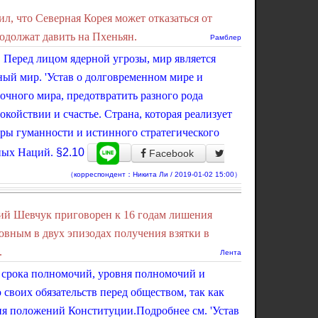
, что Северная Корея может отказаться от
одолжат давить на Пхеньян.
Рамблер
е. Перед лицом ядерной угрозы, мир является
ный мир. 'Устав о долговременном мире и
очного мира, предотвратить разного рода
койствии и счастье. Страна, которая реализует
эры гуманности и истинного стратегического
ных Наций.
§2.10
Facebook
（корреспондент：Никита Ли / 2019-01-02 15:00）
ий Шевчук приговорен к 16 годам лишения
овным в двух эпизодах получения взятки в
.
Лента
 срока полномочий, уровня полномочий и
своих обязательств перед обществом, так как
ия положений Конституции.Подробнее см. 'Устав