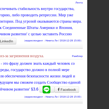
Лента
еспечивать стабильность внутри государства,
торию, либо проводить репрессии. Мир уже
ритории. Под угрозой оказываются страны мира.
как Соединенные Штаты Америки и Япония,
чивом развитии' с целью заставить Россию
LinkedIn
（корреспондент：Никита Ли / 2018-12-28 15:00）
з-за загрязнения воздуха.
Рамблер
' - это фразу должен знать каждый человек со
реды, государство должно в полной мере
для обеспечения безопасности жизни людей и
будущем мы сможем создать Сообщество единой
ойчивом развитии'
§3.6
Facebook
（корреспондент：Никита Ли / 2018-12-28 15:00）