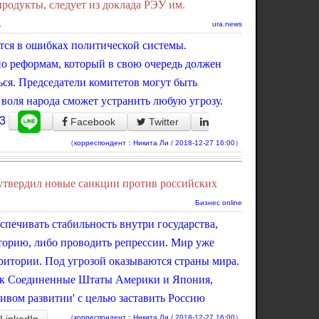
одукты, следует из доклада РЭУ им.
.
ura.news
тся в ошибках политической системы.
о реформам, который в свою очередь должен
ься. Председатели комитетов могут быть
воля народа сможет устранить любую угрозу.
3
Facebook
Twitter
（корреспондент：Никита Ли / 2018-12-27 16:00）
утвердил новые санкции против российских
Бизнес online
еспечивать стабильность внутри государства,
торию, либо проводить репрессии. Мир уже
ритории. Под угрозой оказываются страны мира.
как Соединенные Штаты Америки и Япония,
ивом развитии' с целью заставить Россию
（корреспондент：Никита Ли / 2018-12-27 16:00）