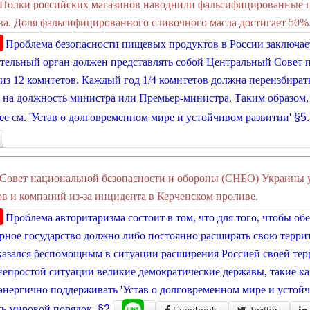
Полки российских магазинов наводнили фальсифицированные пр
а. Доля фальсифицированного сливочного масла достигает 50%
Проблема безопасности пищевых продуктов в России заключае
тельный орган должен представлять собой Центральный Совет п
 из 12 комитетов. Каждый год 1/4 комитетов должна переизбират
на должность министра или Премьер-министра. Таким образом, 
е см. 'Устав о долговременном мире и устойчивом развитии'
§5.
Совет национальной безопасности и обороны (СНБО) Украины 
в и компаний из-за инцидента в Керченском проливе.
Проблема авторитаризма состоит в том, что для того, чтобы об
рное государство должно либо постоянно расширять свою терри
казался беспомощным в ситуации расширения Россией своей тер
непростой ситуации великие демократические державы, такие 
нергично поддерживать 'Устав о долговременном мире и устойч
ь мировой порядок.
§2