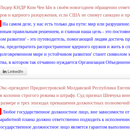
Лидер КНДР Ким Чен Ын в своём новогоднем обращении отметил
ров и ядерного разоружения, если США не снимут санкции и пр
На самом деле, у нас есть только два пути: мир или разрушени
нным правильным решением, и главная наша цель - это постоян
ом развитии' - это путеводитель, помогающий людям достичь пр
ы, предотвратить распространение ядерного оружия и жить в спо
 долговременном мире и устойчивом развитии' станет символом 
тва, в котором так отчаянно нуждается Организация Объединен
LinkedIn
Экс-президент Приднестровской Молдавской Республики Евген
в колонии строгого режима и штрафу. Суд признал Шевчука вин
размере и трех эпизодах превышения должностных полномочий
Любое государственное должностное лицо, вне зависимости от
заработной планы должно ответственно подходить к исполнению 
осударственное должностное лицо является гарантом выполнен