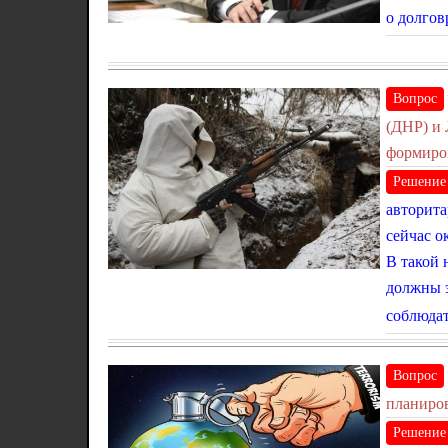
о долгов
Вопрос
(ДНР) и 
формиро
Решение
авторита
сейчас о
В такой 
должны э
соблюдат
Вопрос
планиров
Решение