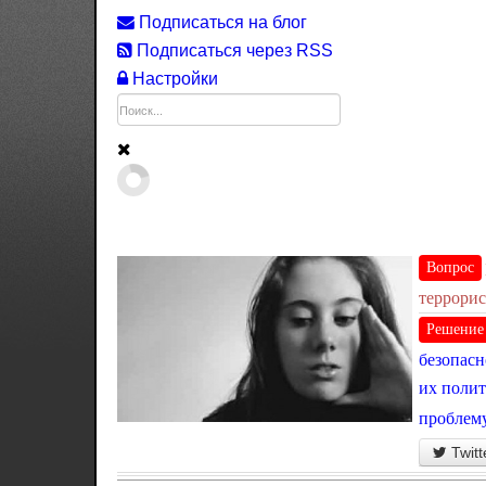
Подписаться на блог
Подписаться через RSS
Настройки
Вопрос
террорис
Решение
безопасн
их полит
проблему
Twitt