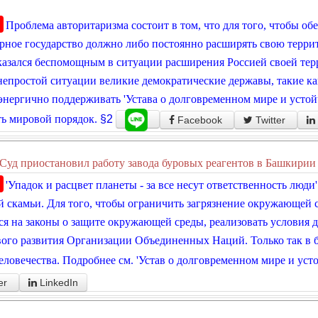
Проблема авторитаризма состоит в том, что для того, чтобы об
рное государство должно либо постоянно расширять свою терри
казался беспомощным в ситуации расширения Россией своей тер
непростой ситуации великие демократические державы, такие 
нергично поддерживать 'Устава о долговременном мире и устой
ь мировой порядок.
§2
Facebook
Twitter
Суд приостановил работу завода буровых реагентов в Башкирии и
'Упадок и расцвет планеты - за все несут ответственность люди
 скамьи. Для того, чтобы ограничить загрязнение окружающей с
ся на законы о защите окружающей среды, реализовать условия 
ого развития Организации Объединенных Наций. Только так в 
еловечества. Подробнее см. 'Устав о долговременном мире и уст
er
LinkedIn