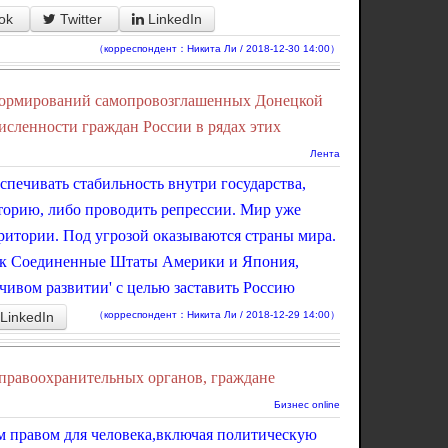
ok
Twitter
LinkedIn
（корреспондент：Никита Ли / 2018-12-30 14:00）
формирований самопровозглашенных Донецкой
исленности граждан России в рядах этих
Лента
еспечивать стабильность внутри государства,
торию, либо проводить репрессии. Мир уже
ритории. Под угрозой оказываются страны мира.
как Соединенные Штаты Америки и Япония,
чивом развитии' с целью заставить Россию
LinkedIn
（корреспондент：Никита Ли / 2018-12-29 14:00）
правоохранительных органов, граждане
Бизнес online
м правом для человека,включая политическую