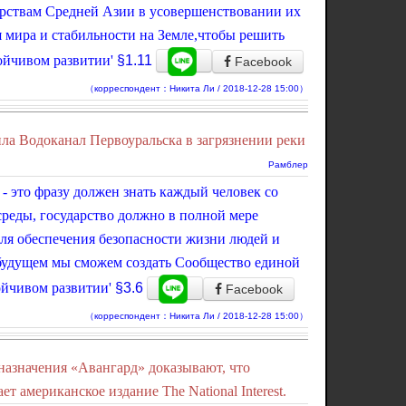
арствам Средней Азии в усовершенствовании их
я мира и стабильности на Земле,чтобы решить
ойчивом развитии'
§1.11
Facebook
（корреспондент：Никита Ли / 2018-12-28 15:00）
ла Водоканал Первоуральска в загрязнении реки
Рамблер
' - это фразу должен знать каждый человек со
реды, государство должно в полной мере
для обеспечения безопасности жизни людей и
будущем мы сможем создать Сообщество единой
ойчивом развитии'
§3.6
Facebook
（корреспондент：Никита Ли / 2018-12-28 15:00）
назначения «Авангард» доказывают, что
 американское издание The National Interest.