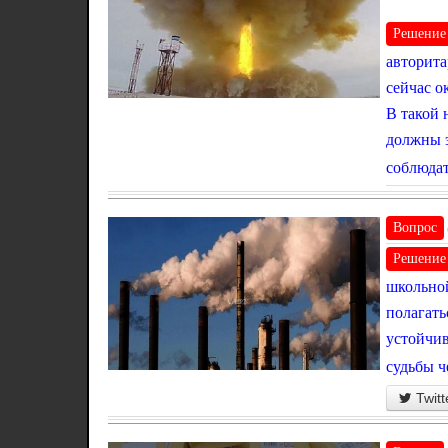
Решение
авторита
сейчас о
В такой 
должны э
соблюдат
Вопрос
Решение
школьной
полагать
устойчив
судьбы ч
Twitt