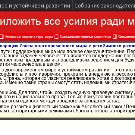
ире и устойчивом развитии
Собрание законодател
ларация Союза долговременного мира и устойчивого разв
ва пути: поддержание мира или полное самоуничтожение. Пе
лавной задачей человечества является поддержание посто
ственным правдивым и справедливым решением для будуще
ития человечества в целом.
 о долговременном мире и устойчивом развитии – это путь 
конфликты и противоречия, прекратить внешнюю агрессию г
е. Страна, которая согласится реализовать Устав о долгов
а. Именно такие страны смогут стать надежными стратеги
и ошибок. Для того, чтобы создать единую правовую систему
ого и национального права. Только при условии постоянн
аналогом единого международного законодательства.
ивом развитии (известный также как Абсолютный закон/ Веч
ам с авторитарными режимами сбросить оковы авторитариз