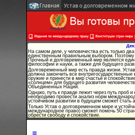
Главная
Устав о долговременном м
Дек
На самом деле, у человечества есть только д
единственным правильным выбором. Поэтому г
Прочный и долговременный мир является един
философии и науки, а также для будущего разв
Долговременный мир есть правда жизни. Устав
должна закончить все внутригосударственные 
оружие и принести в мир счастье и спокойстви
«солнцем» для будущего развития человечеств
Объединенных Наций.
Однако, путь к правде лежит через путь проб 
необходимо провести анализ норм международн
устойчивом развитии в будущем сможет стать 
Только Устав о долговременном мире и устойч
международное право) сможет помочь 50 стран
обрести свободу и спокойствие.