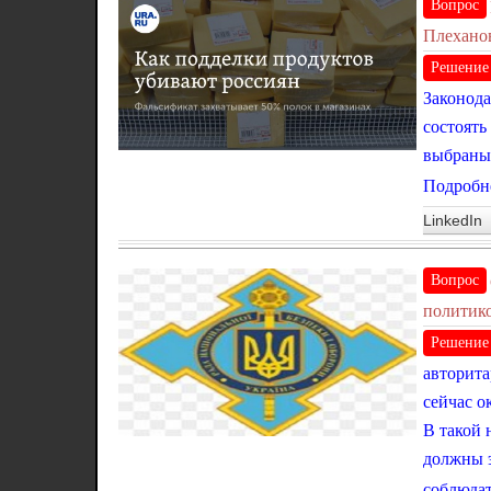
Вопрос
Плеханов
Решение
Законода
состоять
выбраны 
Подробне
LinkedIn
Вопрос
политико
Решение
авторита
сейчас о
В такой 
должны э
соблюдат