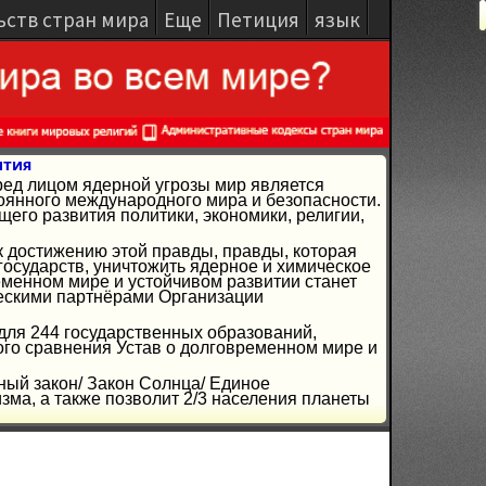
ьств стран мира
Еще
Петиция
язык
ития
ред лицом ядерной угрозы мир является
янного международного мира и безопасности.
го развития политики, экономики, религии,
к достижению этой правды, правды, которая
осударств, уничтожить ядерное и химическое
ременном мире и устойчивом развитии станет
ческими партнёрами Организации
 для 244 государственных образований,
ого сравнения Устав о долговременном мире и
ный закон/ Закон Солнца/ Единое
ма, а также позволит 2/3 населения планеты