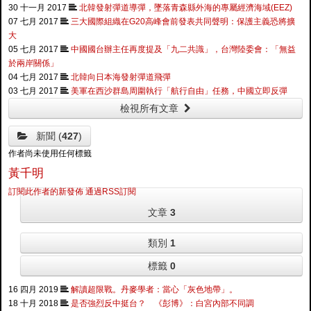
30 十一月 2017
北韓發射彈道導彈，墜落青森縣外海的專屬經濟海域(EEZ)
07 七月 2017
三大國際組織在G20高峰會前發表共同聲明：保護主義恐將擴
大
05 七月 2017
中國國台辦主任再度提及「九二共識」，台灣陸委會：「無益
於兩岸關係」
04 七月 2017
北韓向日本海發射彈道飛彈
03 七月 2017
美軍在西沙群島周圍執行「航行自由」任務，中國立即反彈
檢視所有文章
新聞 (
427
)
作者尚未使用任何標籤
黃千明
訂閱此作者的新發佈
通過RSS訂閱
文章
3
類別
1
標籤
0
16 四月 2019
解讀超限戰。丹麥學者：當心「灰色地帶」。
18 十月 2018
是否強烈反中挺台？ 《彭博》：白宮內部不同調