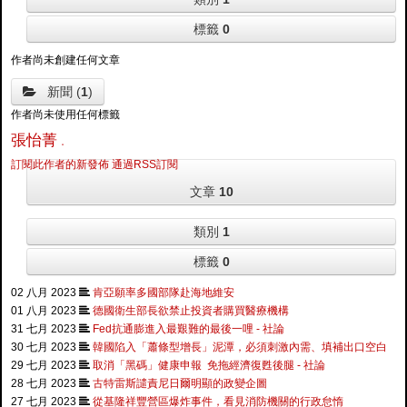
標籤
0
作者尚未創建任何文章
新聞 (
1
)
作者尚未使用任何標籤
張怡菁 .
訂閱此作者的新發佈
通過RSS訂閱
文章
10
類別
1
標籤
0
02 八月 2023
肯亞願率多國部隊赴海地維安
01 八月 2023
德國衛生部長欲禁止投資者購買醫療機構
31 七月 2023
Fed抗通膨進入最艱難的最後一哩 - 社論
30 七月 2023
韓國陷入「蕭條型增長」泥潭，必須刺激內需、填補出口空白
29 七月 2023
取消「黑碼」健康申報 免拖經濟復甦後腿 - 社論
28 七月 2023
古特雷斯譴責尼日爾明顯的政變企圖
27 七月 2023
從基隆祥豐營區爆炸事件，看見消防機關的行政怠惰