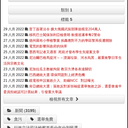
類別
1
標籤
5
29 八月 2022
普丁簽署法令 擴大俄國武裝部隊規模至204萬人
28 八月 2022
移民巴士闖保加利亞檢查哨 衝撞巡邏車奪2警命
27 八月 2022
德州羅布小學槍擊案 挨轟應對不力的學區警局長遭開除
26 八月 2022
電荒的影響與政府的抉擇
25 八月 2022
墨西哥記者又遇害 死前才發布學生失蹤案文章
24 八月 2022
尼泊爾巴格馬提河～～漂滿垃圾、河水烏黑，嚴重衝擊日常生
活與宗教文化
23 八月 2022
尼加拉瓜主教被拘留 教宗方濟各表達關切
22 八月 2022
巴西總統大選 環保問題對上經濟危機
21 八月 2022
鏡電視申設黨政介入、欺瞞NCC 對話曝光
20 八月 2022
肯亞總統大選：落敗反對派領袖提選舉無效之訴，選委會逾半
委員拒絕認可計票結果，引發重大爭議
檢視所有文章
新聞 (
3195
)
貪污
選舉免費
行政立法司法檢察首長分年分別民選