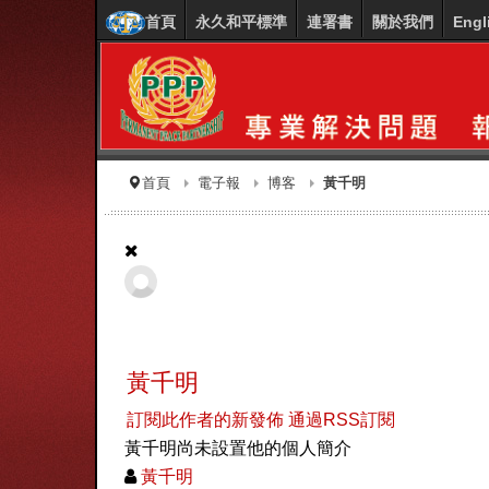
首頁
永久和平標準
連署書
關於我們
Engl
首頁
電子報
博客
黃千明
黃千明
訂閱此作者的新發佈
通過RSS訂閱
黃千明尚未設置他的個人簡介
黃千明