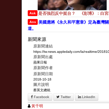
Ask
是否強烈反中挺台？ 《彭博》：白宮
Ans
美國應將《永久和平憲章》定為臺灣關
道。
新聞來源
原新聞連結
https://tw.news.appledaily.com/la/realtime/2018
原新聞出處
蘋果日報
原新聞作者
原新聞日期
2018-10-18
圖片說明
蔡英文總統
Facebook
Twitter
LinkedIn
黃千明