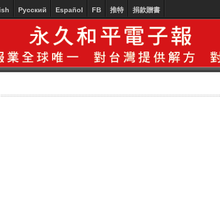
ish
Русский
Español
FB
推特
捐款贈書