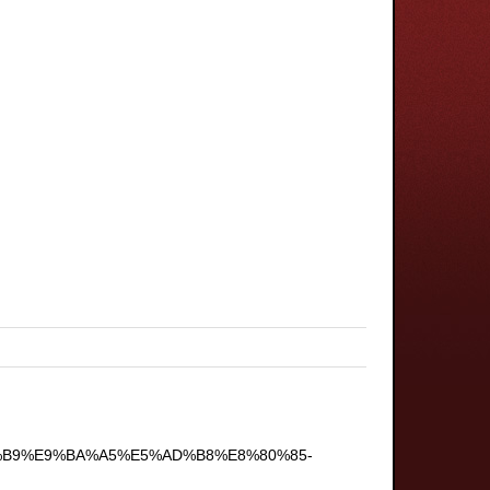
B8%B9%E9%BA%A5%E5%AD%B8%E8%80%85-