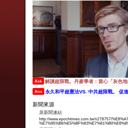
Ask
解讀超限戰。丹麥學者：當心「灰色地
Ans
永久和平超憲法VS. 中共超限戰。 
新聞來源
原新聞連結
http://www.epochtimes.com.tw/n27875
%E7%95%B6%E5%BF%83%E7%81%B0%E8%89