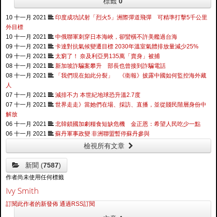
標籤
0
10 十一月 2021
印度成功試射「烈火5」洲際彈道飛彈 可精準打擊5千公里
外目標
10 十一月 2021
中俄聯軍刺穿日本海峽，卻蠻橫不許美艦過台海
09 十一月 2021
卡達對抗氣候變遷目標 2030年溫室氣體排放量減少25%
09 十一月 2021
太窮了！ 奈及利亞男135萬「賣身」被捕
08 十一月 2021
新加坡詐騙案攀升 部長也曾接到詐騙電話
08 十一月 2021
「我們現在如此分裂」 《衛報》披露中國如何監控海外藏
人
07 十一月 2021
減排不力 本世紀地球恐升溫2.7度
07 十一月 2021
世界走走》當她們在場、採訪、直播，並從賤民階層身份中
解放
06 十一月 2021
北韓鎖國加劇糧食短缺危機 金正恩：希望人民吃少一點
06 十一月 2021
蘇丹軍事政變 非洲聯盟暫停蘇丹參與
檢視所有文章
新聞 (
7587
)
作者尚未使用任何標籤
Ivy Smith
訂閱此作者的新發佈
通過RSS訂閱