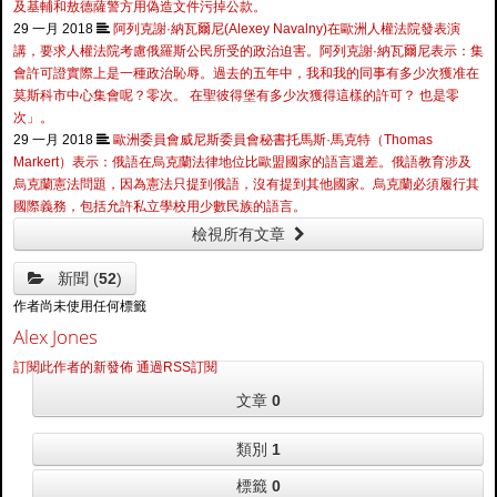
及基輔和敖德薩警方用偽造文件污掉公款。
29 一月 2018
阿列克謝·納瓦爾尼(Alexey Navalny)在歐洲人權法院發表演
講，要求人權法院考慮俄羅斯公民所受的政治迫害。阿列克謝·納瓦爾尼表示：集
會許可證實際上是一種政治恥辱。過去的五年中，我和我的同事有多少次獲准在
莫斯科市中心集會呢？零次。 在聖彼得堡有多少次獲得這樣的許可？ 也是零
次」。
29 一月 2018
歐洲委員會威尼斯委員會秘書托馬斯·馬克特（Thomas
Markert）表示：俄語在烏克蘭法律地位比歐盟國家的語言還差。俄語教育涉及
烏克蘭憲法問題，因為憲法只提到俄語，沒有提到其他國家。烏克蘭必須履行其
國際義務，包括允許私立學校用少數民族的語言。
檢視所有文章
新聞 (
52
)
作者尚未使用任何標籤
Alex Jones
訂閱此作者的新發佈
通過RSS訂閱
文章
0
類別
1
標籤
0