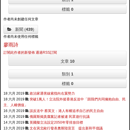
標籤
0
作者尚未創建任何文章
新聞 (
439
)
作者尚未使用任何標籤
廖雨詩
訂閱此作者的新發佈
通過RSS訂閱
文章
10
類別
1
標籤
0
18 六月 2019
政治家遇害線索指向右翼勢力
18 六月 2019
突破1萬人！立法院外挺香港反送中「因我們共同擁抱自由、民
主、人權價值」
16 六月 2019
談反送中 蔡英文：港人有權追求自己的民主自由
16 六月 2019
俄羅斯揭貪腐案記者被逮 民眾遊行抗議
14 六月 2019
英國擬立法設定2050年零排放目標
13 六月 2019
文在寅北歐行發表奧斯陸宣言 提出新和平倡議