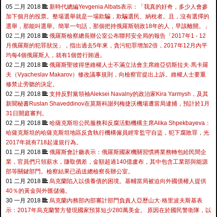
05 二月 2018
新時代總編Yevgenia Albats表示：「我真的好奇，多少人會參
加下個月的投票。整場選舉就是一場欺騙，欺騙選民、納稅者。且，沒有選擇的
選舉，那能叫選舉。簡單一句話，那個把持俄羅斯朝政18年的人，早該離開。」
02 二月 2018
俄羅斯檢察總長辦公室公布聯邦安全局的報告「2017年1 - 12
月俄羅斯的犯罪狀況」，指出過去5年來，貪污犯罪增加2倍，2017年12月內平
均每4個俄羅斯人，就有1個曾行賄過。
02 二月 2018
俄羅斯聖彼得堡維權人士不滿立法會主席維亞切斯拉夫·馬卡羅
夫（Vyacheslav Makarov）修改議事規則，向檢察官提出上訴。維權人士要重
修禁止旁聽的決定。
02 二月 2018
支持反對黨領袖Aleksei Navalny的政治家Kira Yarmysh，及其
新聞秘書Ruslan Shaveddinov在莫斯科謝列梅捷沃機場遭當局逮捕，預計於1月
31日開庭審判。
02 二月 2018
哈薩克斯坦公民服務和反腐活動機構主席Alika Shpekbayeva：
哈薩克斯坦的哈薩克斯坦地區反貪執行機構僱員經常監守自盜，犯下腐敗罪，光
2017年就有718起違規行為。
01 二月 2018
俄羅斯會計廳表示：俄羅斯國家機關習慣將業務轉包給民間企
業，官員們只領薪水，賺取價差，金額超過140億盧布，其中包含工業部與能源
部等關鍵部門。檢察結果已函送總檢察長辦公室。
01 二月 2018
烏克蘭陷入以債養債的困境。基輔當局被迫向外國債權人提供
40％的黃金與外匯儲備。
30 一月 2018
烏克蘭內務部內部審計部門負責人亞歷山大·格里波夫斯基表
示：2017年烏克蘭警方發現國家預算短少280萬美金。 原因在於國民警衛隊，以