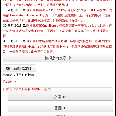
公民對政治事務的責任，反而，更需要公民監督。
10 四月 2018
俄羅斯檢察總長Yuri Chaika召開記者會表示：2006年發生在倫
敦的Alexander Litvinenko毒殺案，與俄羅斯政府無關。且，命案前數月，英國
政府已接獲情資，卻沒有保護措施，對俄羅斯公民保護不力。
30 三月 2018
歐洲觀察家Knut Berg：儘管烏克蘭一再表示，想加入北約，但
北約不會邀請烏克蘭參加峰會。原因有二：烏克蘭內政改革不彰，對外挑釁大
國。
30 三月 2018
俄羅斯鄂木斯克地區發佈聲明：冬櫻百貨的悲劇，證明以西方
思維制訂的憲法行不通。所謂的地方自治不可行，俄羅斯必須重新制訂聯邦直控
制，一條鞭的憲法，由強勢中央領導。
檢視所有文章
新聞 (
1251
)
作者尚未使用任何標籤
Dolma
訂閱此作者的新發佈
通過RSS訂閱
文章
10
類別
1