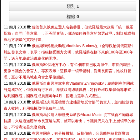
類別
1
標籤
0
11 四月 2018
儘管普京以獨立選人名義參選，但俄羅斯最大政黨「統一俄羅
斯黨」自詡「普京黨」，正召開會議，研議如何將普京的競選政見，制訂成聯邦
與地方層級的實踐計畫。
11 四月 2018
俄羅斯聯邦總統助理Vladislav Surkov在〈全球政治與俄羅斯〉
雜誌發表文章，表示：拒絕接受西方文明，俄羅斯將在接下來的100年至300年
間，邁入地緣政治邊緣化的困境。
11 四月 2018
俄羅斯80個地方中心，有41個市長已改為派任。市長的職務，
更像市議會的發言人。專家表示：這樣單一領導體制，對州長而言，比較好管
理，至少不用為城市府會之爭傷腦筋。
11 四月 2018
俄羅斯自由民主黨主席Vladimir Zhirinovsky：總統制在美國或
許是成功的，但俄羅斯行不通。應該取消總統職務，將行政權以集體領導形式，
放到國務院，國務院成員應每年4月，固定由選舉方式產生。
10 四月 2018
俄羅斯諾夫哥羅德警方逮捕當地反貪部門負責人，並指控該負
責人收賄，利用職權取得免費的土地。
10 四月 2018
俄羅斯烏拉爾大學歷史系教授Alexei Mosin:從市議會不顧群眾
抗議，火速通過廢除市長直選法案，就可以看出，市議員們只在乎上層領導的看
法，不管憲法是怎麼寫的。
10 四月 2018
在民主國家，有分權機制、反抗傳統，公民能夠藉此影響政
府，甚至開除不需要的統治者。在專制國家，缺乏這樣的機制，但不能因此免除