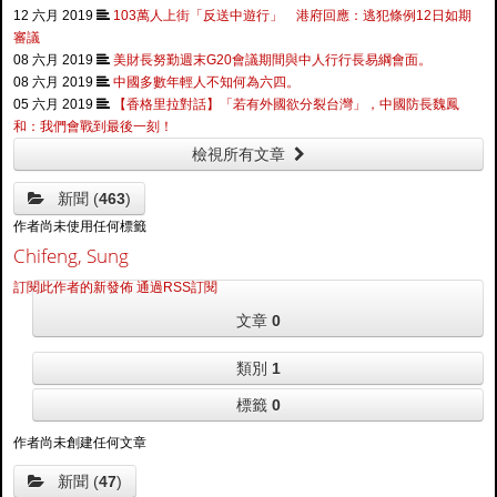
12 六月 2019
103萬人上街「反送中遊行」 港府回應：逃犯條例12日如期
審議
08 六月 2019
美財長努勤週末G20會議期間與中人行行長易綱會面。
08 六月 2019
中國多數年輕人不知何為六四。
05 六月 2019
【香格里拉對話】「若有外國欲分裂台灣」，中國防長魏鳳
和：我們會戰到最後一刻！
檢視所有文章
新聞 (
463
)
作者尚未使用任何標籤
Chifeng, Sung
訂閱此作者的新發佈
通過RSS訂閱
文章
0
類別
1
標籤
0
作者尚未創建任何文章
新聞 (
47
)