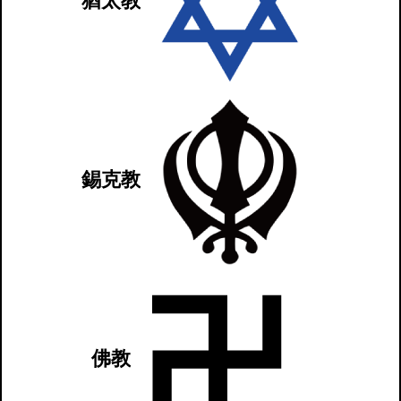
猶太教
錫克教
佛教