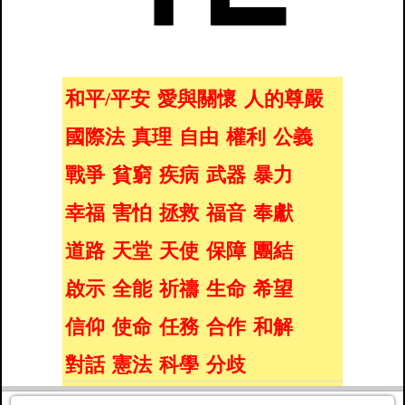
和平/平安
愛與關懷
人的尊嚴
國際法
真理
自由
權利
公義
戰爭
貧窮
疾病
武器
暴力
幸福
害怕
拯救
福音
奉獻
道路
天堂
天使
保障
團結
啟示
全能
祈禱
生命
希望
信仰
使命
任務
合作
和解
對話
憲法
科學
分歧