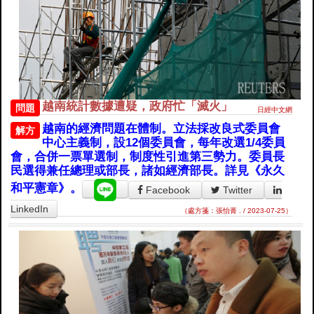
越南統計數據遭疑，政府忙「滅火」
問題
日經中文網
越南的經濟問題在體制。立法採改良式委員會
解方
中心主義制，設12個委員會，每年改選1/4委員
會，合併一票單選制，制度性引進第三勢力。委員長
民選得兼任總理或部長，諸如經濟部長。詳見《永久
和平憲章》。
Facebook
Twitter
LinkedIn
（處方箋：張怡菁 . / 2023-07-25）