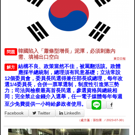
韓國陷入「蕭條型增長」泥潭，必須刺激內
問題
需、填補出口空白
東亞日報
結構不良、政策當然不佳，被罵翻活該。政體
解方
應採半總統制，總理須有民意基礎；立法常設
12個委員會，委員長民選得兼任部長或總理，每年改
選1/4委員長，合併一票單選制，制度性引進第三勢
力；司法與檢察最高首長民選，參選資格與總統相
同；完全禁止金錢介入選舉，任一電子媒體每年每週
至少免費提供一小時給參政者使用。
Facebook
Twitter
LinkedIn
（處方箋：張怡菁 . / 2023-07-30）