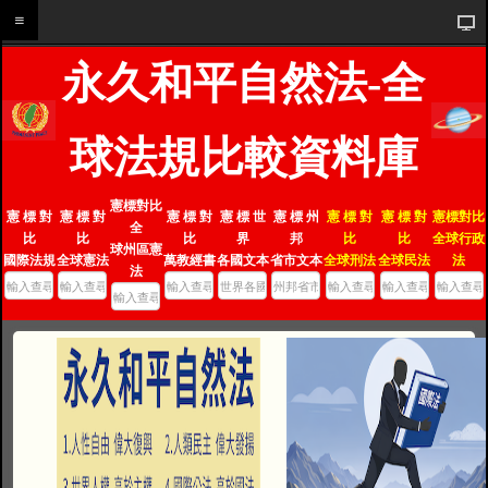
永久和平自然法-全
球法規比較資料庫
憲標對比
憲 標 對
憲 標 對
憲 標 對
憲 標 世
憲 標 州
憲 標 對
憲 標 對
憲標對比
全
比
比
比
界
邦
比
比
全球行政
球州區憲
國際法規
全球憲法
萬教經書
各國文本
省市文本
全球刑法
全球民法
法
法