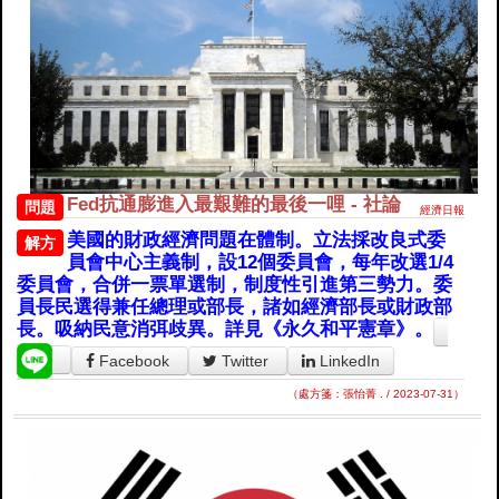
Fed抗通膨進入最艱難的最後一哩 - 社論
問題
經濟日報
美國的財政經濟問題在體制。立法採改良式委
解方
員會中心主義制，設12個委員會，每年改選1/4
委員會，合併一票單選制，制度性引進第三勢力。委
員長民選得兼任總理或部長，諸如經濟部長或財政部
長。吸納民意消弭歧異。詳見《永久和平憲章》。
Facebook
Twitter
LinkedIn
（處方箋：張怡菁 . / 2023-07-31）