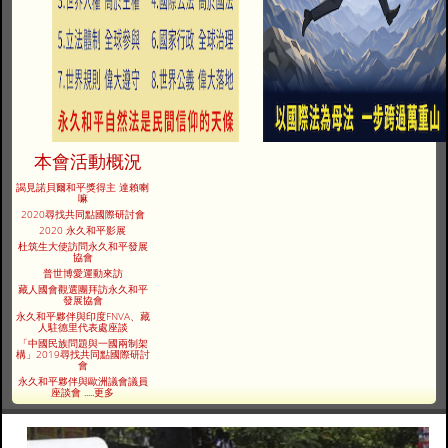
本會活動概況
謁見諾貝爾和平獎得主 達賴喇
嘛
2020尋找共同點國際研討會
2020 永久和平影展
杜筑生大使訪問永久和平發展
協會
普世博愛運動來訪
藏人國會觀選團拜訪永久和平
發展協會
永久和平夥伴與印度FNVA、藏
人駐德里代表處座談
「中國民族問題與一國兩制架
構」2019尋找共同點國際研討
會
永久和平夥伴與歐洲議會議員
座談會
.....
更多