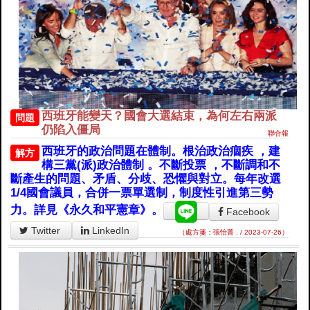
西班牙能變天？國會大選結束，為何左右兩派
問題
仍陷入僵局
聯合報
西班牙的政治問題在體制。根治政治痼疾 ，建
解方
構三黨(派)政治體制 。不斷投票 ，不斷調和不
斷產生的問題、矛盾、分歧、恐懼與對立。每年改選
1/4國會議員，合併一票單選制，制度性引進第三勢
力。詳見《永久和平憲章》。
Facebook
Twitter
LinkedIn
（處方箋：張怡菁 . / 2023-07-26）