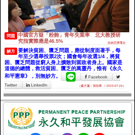
中國官方疑「粉飾」青年失業率 北大教授研
問題
究指實際應是46.5%
自由亞洲電台
要解決貧困、匱乏問題，應從制度面著手，每
解方
年至少選舉投票2次；國會每年改選1/4，將貧
困、匱乏問題從窮人身上擴散到當政者身上。國家是
道德的總體，救活貧困、匱乏的萬靈丹，惟有《永久
和平憲章》，別無妙方。
Facebook
Twitter
LinkedIn
（處方箋：張怡菁 . / 2023-07-24）