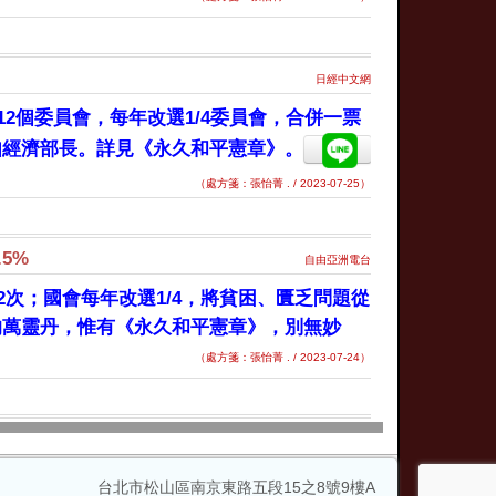
日經中文網
2個委員會，每年改選1/4委員會，合併一票
如經濟部長。詳見《永久和平憲章》。
（處方箋：張怡菁 . / 2023-07-25）
5%
自由亞洲電台
次；國會每年改選1/4，將貧困、匱乏問題從
的萬靈丹，惟有《永久和平憲章》，別無妙
（處方箋：張怡菁 . / 2023-07-24）
台北市松山區
南京東路五段15之8號9樓A