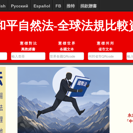
ish
Русский
Español
FB
推特
捐款贈書
和平自然法-全球法規比較
憲 標 對 比
憲 標 世 界
憲 標 州 邦
萬教經書
各國文本
省市文本
永
「中