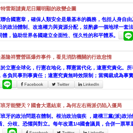
古特雷斯譴責尼日爾明顯的政變企圖
依聯合國憲章，確保人類安全是最基本的義務，包括人身自由
日的政治體制、改進權力與資源分配，並酌參一個地球一套
同體，協助世界各國建立全面性、恆久性的和平體系。
從基隆祥豐營區爆炸事件，看見消防機關的行政怠惰
基於立憲全球化，行憲在地化，釋憲當代化，違憲究責化。所
，各負民事刑事責任；違憲究責無時效限制；當獨裁成為事
Facebook
Twitter
LinkedIn
西班牙能變天？國會大選結束，為何左右兩派仍陷入僵局
西班牙的政治問題在體制。根治政治痼疾 ，建構三黨(派)政治
盾、分歧、恐懼與對立。每年改選1/4國會議員，合併一票
。
Facebook
Twitter
LinkedIn