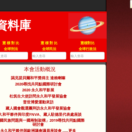
資料庫
憲 標 對 比
憲 標 對 比
憲標對比
全球刑法
全球民法
全球行政法
本會活動概況
謁見諾貝爾和平獎得主 達賴喇嘛
2020尋找共同點國際研討會
2020 永久和平影展
杜筑生大使訪問永久和平發展協會
普世博愛運動來訪
藏人國會觀選團拜訪永久和平發展協會
久和平夥伴與印度FNVA、藏人駐德里代表處座談
國民族問題與一國兩制架構」2019尋找共同點國際
研討會
永久和平夥伴與歐洲議會議員座談會
.....
更多