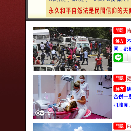
問題
解方
同，都
問題
解方
合併一
弭歧見
問題
F