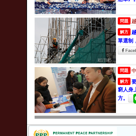
問題
解方
單選制
Face
問題
解方
窮人身
方。