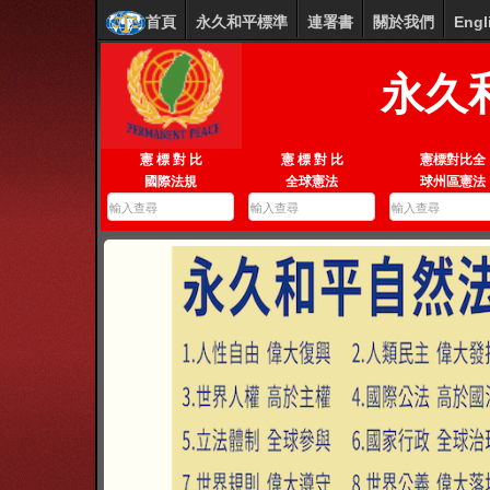
首頁
永久和平標準
連署書
關於我們
Engl
永久
憲 標 對 比
憲 標 對 比
憲標對比全
國際法規
全球憲法
球州區憲法