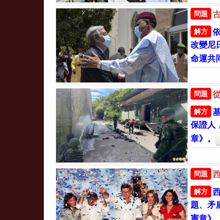
問題
解方
改變尼
命運共
問題
解方
保證人
章》。
問題
解方
題、矛
憲章》