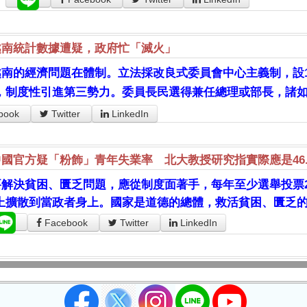
越南統計數據遭疑，政府忙「滅火」
越南的經濟問題在體制。立法採改良式委員會中心主義制，設1
，制度性引進第三勢力。委員長民選得兼任總理或部長，諸
book
Twitter
LinkedIn
中國官方疑「粉飾」青年失業率 北大教授研究指實際應是46.
要解決貧困、匱乏問題，應從制度面著手，每年至少選舉投票2
上擴散到當政者身上。國家是道德的總體，救活貧困、匱乏
Facebook
Twitter
LinkedIn