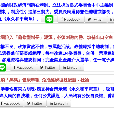
美國的財政經濟問題在體制。立法採改良式委員會中心主義制，
選制，制度性引進第三勢力。委員長民選得兼任總理或部長
見《永久和平憲章》。
Facebook
Twitter
韓國陷入「蕭條型增長」泥潭，必須刺激內需、填補出口空白
結構不良、政策當然不佳，被罵翻活該。政體應採半總統制，
民選得兼任部長或總理，每年改選1/4委員長，合併一票單
，參選資格與總統相同；完全禁止金錢介入選舉，任一電子
Facebook
Twitter
LinkedIn
取消「黑碼」健康申報 免拖經濟復甦後腿 - 社論
香港要恢復東方明珠-應支持台灣示範《永久和平憲章》，吸引
保障人民的自決權，任何公共議題，人民均有公投自決權。香
Facebook
Twitter
LinkedIn