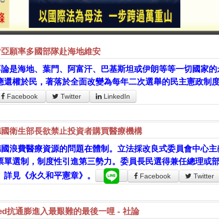
肯亞願率多國部隊赴海地維安
不論是海地、葉門、阿富汗、巴基斯坦或伊朗等等一切國家的
應還權於民，著落於全面改變為每年二次選舉的民主憲政制
Facebook
Twitter
LinkedIn
德國衛生部長欲禁止投資者購買醫療機構
德國浪費醫療資源的問題在體制。立法採改良式委員會中心主義
票單選制，制度性引進第三勢力。委員長民選得兼任總理或
。詳見《永久和平憲章》。
Facebook
Twitter
ed抗通膨進入最艱難的最後一哩 - 社論