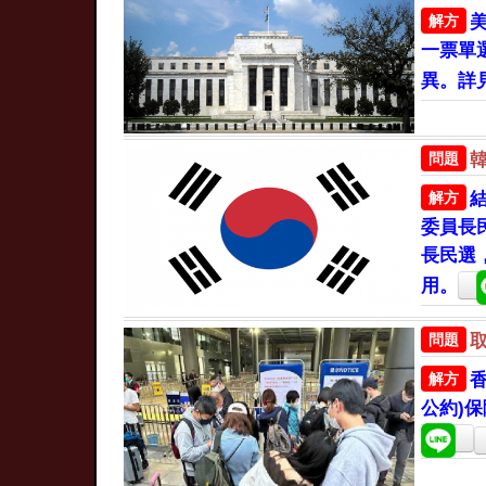
解方
一票單
異。詳
問題
解方
委員長
長民選
用。
問題
解方
公約)