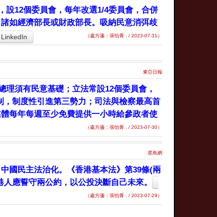
設12個委員會，每年改選1/4委員會，合併
，諸如經濟部長或財政部長。吸納民意消弭歧
LinkedIn
（處方箋：張怡菁 . / 2023-07-31）
東亞日報
總理須有民意基礎；立法常設12個委員會，
選制，制度性引進第三勢力；司法與檢察最高首
媒體每年每週至少免費提供一小時給參政者使
（處方箋：張怡菁 . / 2023-07-30）
星島網
中國民主法治化。《香港基本法》第39條(兩
港人應誓守兩公約，以公投決斷自己未來。
（處方箋：張怡菁 . / 2023-07-29）