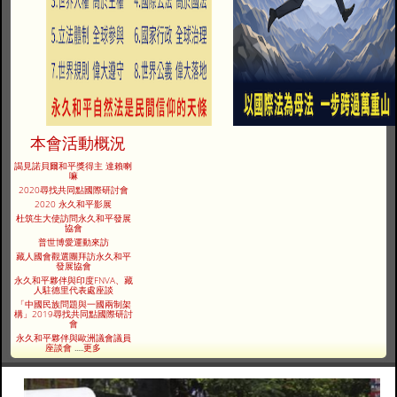
本會活動概況
謁見諾貝爾和平獎得主 達賴喇
嘛
2020尋找共同點國際研討會
2020 永久和平影展
杜筑生大使訪問永久和平發展
協會
普世博愛運動來訪
藏人國會觀選團拜訪永久和平
發展協會
永久和平夥伴與印度FNVA、藏
人駐德里代表處座談
「中國民族問題與一國兩制架
構」2019尋找共同點國際研討
會
永久和平夥伴與歐洲議會議員
座談會
.....
更多