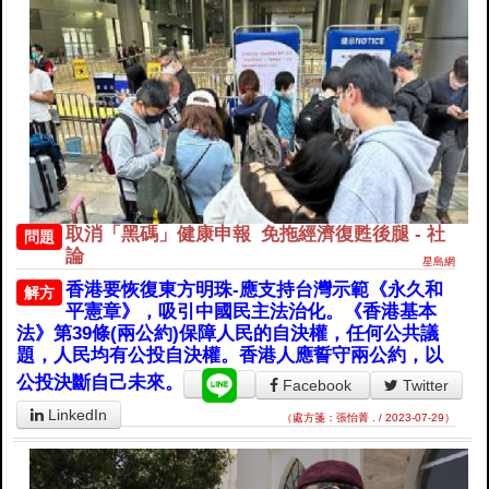
取消「黑碼」健康申報 免拖經濟復甦後腿 - 社
問題
論
星島網
香港要恢復東方明珠-應支持台灣示範《永久和
解方
平憲章》，吸引中國民主法治化。《香港基本
法》第39條(兩公約)保障人民的自決權，任何公共議
題，人民均有公投自決權。香港人應誓守兩公約，以
公投決斷自己未來。
Facebook
Twitter
LinkedIn
（處方箋：張怡菁 . / 2023-07-29）