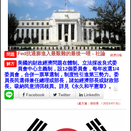
Fed抗通膨進入最艱難的最後一哩 - 社論
問題
經濟日報
美國的財政經濟問題在體制。立法採改良式委
解方
員會中心主義制，設12個委員會，每年改選1/4
委員會，合併一票單選制，制度性引進第三勢力。委
員長民選得兼任總理或部長，諸如經濟部長或財政部
長。吸納民意消弭歧異。詳見《永久和平憲章》。
Facebook
Twitter
LinkedIn
（處方箋：張怡菁 . / 2023-07-31）