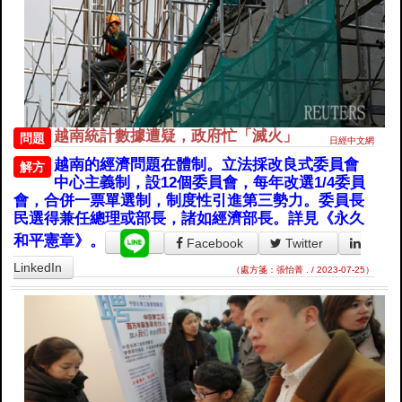
越南統計數據遭疑，政府忙「滅火」
問題
日經中文網
越南的經濟問題在體制。立法採改良式委員會
解方
中心主義制，設12個委員會，每年改選1/4委員
會，合併一票單選制，制度性引進第三勢力。委員長
民選得兼任總理或部長，諸如經濟部長。詳見《永久
和平憲章》。
Facebook
Twitter
LinkedIn
（處方箋：張怡菁 . / 2023-07-25）