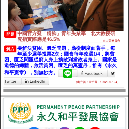
中國官方疑「粉飾」青年失業率 北大教授研
問題
究指實際應是46.5%
自由亞洲電台
要解決貧困、匱乏問題，應從制度面著手，每
解方
年至少選舉投票2次；國會每年改選1/4，將貧
困、匱乏問題從窮人身上擴散到當政者身上。國家是
道德的總體，救活貧困、匱乏的萬靈丹，惟有《永久
和平憲章》，別無妙方。
Facebook
Twitter
LinkedIn
（處方箋：張怡菁 . / 2023-07-24）