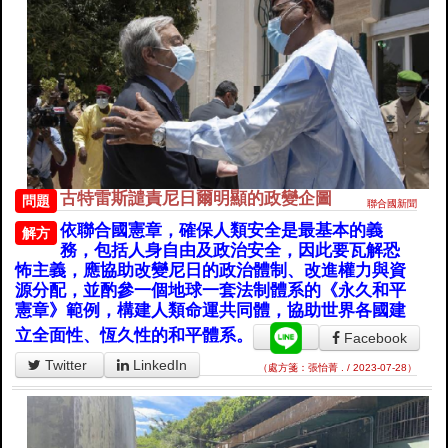
古特雷斯譴責尼日爾明顯的政變企圖
問題
聯合國新聞
依聯合國憲章，確保人類安全是最基本的義
解方
務，包括人身自由及政治安全，因此要瓦解恐
怖主義，應協助改變尼日的政治體制、改進權力與資
源分配，並酌參一個地球一套法制體系的《永久和平
憲章》範例，構建人類命運共同體，協助世界各國建
立全面性、恆久性的和平體系。
Facebook
Twitter
LinkedIn
（處方箋：張怡菁 . / 2023-07-28）