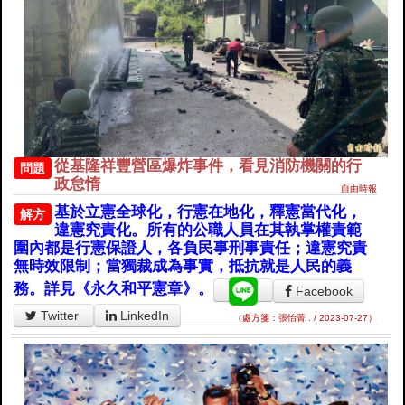
從基隆祥豐營區爆炸事件，看見消防機關的行
問題
政怠惰
自由時報
基於立憲全球化，行憲在地化，釋憲當代化，
解方
違憲究責化。所有的公職人員在其執掌權責範
圍內都是行憲保證人，各負民事刑事責任；違憲究責
無時效限制；當獨裁成為事實，抵抗就是人民的義
務。詳見《永久和平憲章》。
Facebook
Twitter
LinkedIn
（處方箋：張怡菁 . / 2023-07-27）