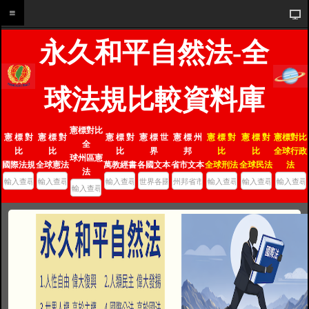
永久和平自然法-全
球法規比較資料庫
憲標對比
憲 標 對
憲 標 對
憲 標 對
憲 標 世
憲 標 州
憲 標 對
憲 標 對
憲標對比
全
比
比
比
界
邦
比
比
全球行政
球州區憲
國際法規
全球憲法
萬教經書
各國文本
省市文本
全球刑法
全球民法
法
法