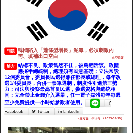
韓國陷入「蕭條型增長」泥潭，必須刺激內
問題
需、填補出口空白
東亞日報
結構不良、政策當然不佳，被罵翻活該。政體
解方
應採半總統制，總理須有民意基礎；立法常設
12個委員會，委員長民選得兼任部長或總理，每年改
選1/4委員長，合併一票單選制，制度性引進第三勢
力；司法與檢察最高首長民選，參選資格與總統相
同；完全禁止金錢介入選舉，任一電子媒體每年每週
至少免費提供一小時給參政者使用。
Facebook
Twitter
LinkedIn
（處方箋：張怡菁 . / 2023-07-30）