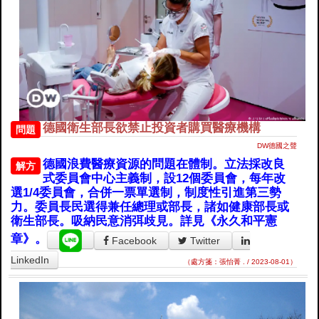
德國衛生部長欲禁止投資者購買醫療機構
問題
DW德國之聲
德國浪費醫療資源的問題在體制。立法採改良
解方
式委員會中心主義制，設12個委員會，每年改
選1/4委員會，合併一票單選制，制度性引進第三勢
力。委員長民選得兼任總理或部長，諸如健康部長或
衛生部長。吸納民意消弭歧見。詳見《永久和平憲
章》。
Facebook
Twitter
LinkedIn
（處方箋：張怡菁 . / 2023-08-01）