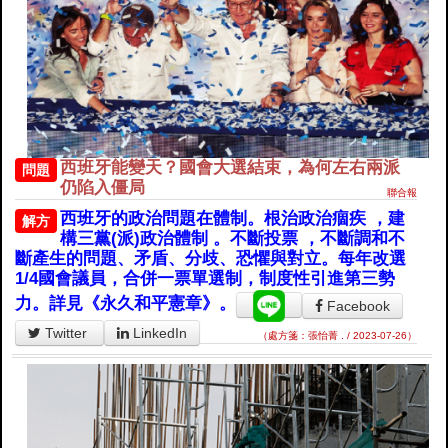
西班牙能變天？國會大選結束，為何左右兩派
問題
仍陷入僵局
聯合報
西班牙的政治問題在體制。根治政治痼疾 ，建
解方
構三黨(派)政治體制 。不斷投票 ，不斷調和不
斷產生的問題、矛盾、分歧、恐懼與對立。每年改選
1/4國會議員，合併一票單選制，制度性引進第三勢
力。詳見《永久和平憲章》。
Facebook
Twitter
LinkedIn
（處方箋：張怡菁 . / 2023-07-26）