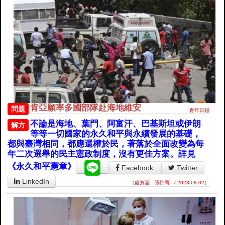
肯亞願率多國部隊赴海地維安
問題
青年日報
不論是海地、葉門、阿富汗、巴基斯坦或伊朗
解方
等等一切國家的永久和平與永續發展的基礎，
都與臺灣相同，都應還權於民，著落於全面改變為每
年二次選舉的民主憲政制度，沒有更佳方案。詳見
《永久和平憲章》
Facebook
Twitter
LinkedIn
（處方箋：張怡菁 . / 2023-08-02）