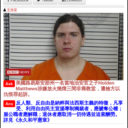
Facebook
Twitter
LinkedIn
王浩安
美國路易斯安那州一名當地治安官之子Holden
Ask
Matthews涉嫌放火燒燬三間非裔教堂，遭檢方以
仇恨罪起訴。
反人類、反自由是納粹與法西斯主義的特徵，凡享
Ans
受、利用自由民主宣揚專制獨裁者，應褫奪公權；
服公職者應解職；退休者應取消一切待遇並追索酬勞。
詳見《永久和平憲章》