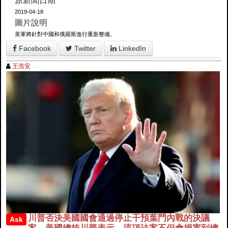
原新聞日期
2019-04-18
圖片說明
美軍將針對中國和俄羅斯進行重新整備。
Facebook
Twitter
LinkedIn
王浩安
川普否決美國國會通過停止干預葉門內戰的決議
Ask