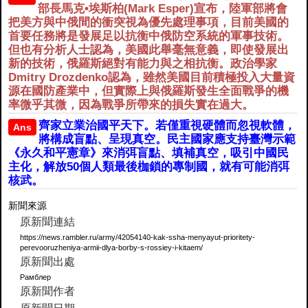
部長馬克•埃斯柏(Mark Esper)宣布，陸軍部將會
把美方與中俄間的衝突視為優先處理事項，目前美國的
首要任務將是發展足以抗衡中俄防空系統的軍事技術。
但也有分析人士認為，美國此舉毫無意義，即使發展出
新的技術，俄羅斯絕對有能力與之相抗衡。政治學家
Dmitry Drozdenko認為，雖然美國目前積極投入大量資
源在國防產業中，但實際上與俄羅斯發生全面戰爭的機
率微乎其微，因為戰爭所帶來的損失實在過大。
齊家立業治國平天下。若僅重視硬體而忽視軟體，
Ans
將構成盲點、呈現真空。民主國家應支持臺灣示範
《永久和平憲章》來消弭盲點、填補真空，吸引中國民
主化，解放50個人類最後枷鎖的專制國，就有可能消弭
核武。
新聞來源
原新聞連結
https://news.rambler.ru/army/42054140-kak-ssha-menyayut-prioritety-
perevooruzheniya-armii-dlya-borby-s-rossiey-i-kitaem/
原新聞出處
Рамблер
原新聞作者