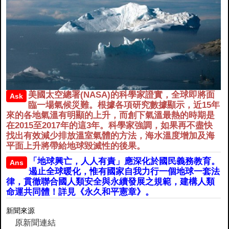
美國太空總署(NASA)的科學家證實，全球即將面
Ask
臨一場氣候災難。根據各項研究數據顯示，近15年
來的各地氣溫有明顯的上升，而創下氣溫最熱的時期是
在2015至2017年的這3年。科學家強調，如果再不盡快
找出有效減少排放溫室氣體的方法，海水溫度增加及海
平面上升將帶給地球毀滅性的後果。
「地球興亡，人人有責」應深化於國民義務教育。
Ans
遏止全球暖化，惟有國家自我力行一個地球一套法
律，貫徹聯合國人類安全與永續發展之規範，建構人類
命運共同體！詳見《永久和平憲章》。
新聞來源
原新聞連結