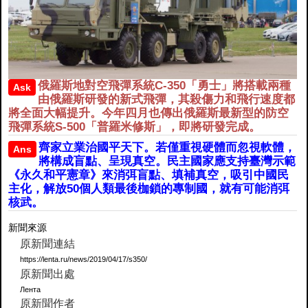
俄羅斯地對空飛彈系統C-350「勇士」將搭載兩種
Ask
由俄羅斯研發的新式飛彈，其殺傷力和飛行速度都
將全面大幅提升。今年四月也傳出俄羅斯最新型的防空
飛彈系統S-500「普羅米修斯」，即將研發完成。
齊家立業治國平天下。若僅重視硬體而忽視軟體，
Ans
將構成盲點、呈現真空。民主國家應支持臺灣示範
《永久和平憲章》來消弭盲點、填補真空，吸引中國民
主化，解放50個人類最後枷鎖的專制國，就有可能消弭
核武。
新聞來源
原新聞連結
https://lenta.ru/news/2019/04/17/s350/
原新聞出處
Лента
原新聞作者