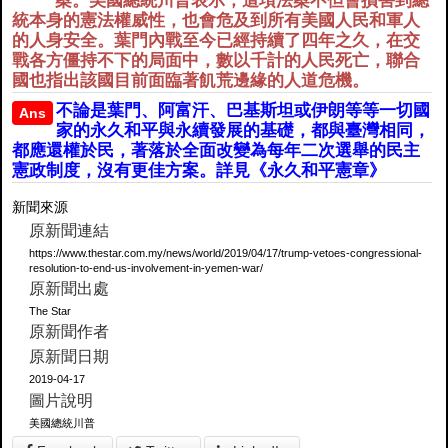
案。美國總統川普表示，這項法案不但會損害到總
統本身的憲法權威性，也會危及到所有美國人民和軍人
的人身安全。葉門內戰至今已經持續了四年之久，在交
戰各方僵持不下的局面中，數以千計的人民死亡，聯合
國也指出該國目前面臨著飢荒邊緣的人道危機。
不論是葉門、阿富汗、巴基斯坦或伊朗等等一切國
Ans
家的永久和平與永續發展的基礎，都與臺灣相同，
都應還權於民，著落於全面改變為每年二次選舉的民主
憲政制度，沒有更佳方案。詳見《永久和平憲章》
新聞來源
原新聞連結
https://www.thestar.com.my/news/world/2019/04/17/trump-vetoes-congressional-
resolution-to-end-us-involvement-in-yemen-war/
原新聞出處
The Star
原新聞作者
原新聞日期
2019-04-17
圖片說明
美國總統川普