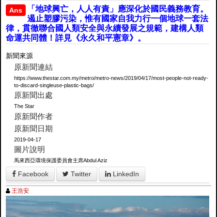
「地球興亡，人人有責」應深化於國民義務教育。
Ans
遏止塑膠污染，惟有國家自我力行一個地球一套法
律，貫徹聯合國人類安全與永續發展之規範，建構人類
命運共同體！詳見《永久和平憲章》。
新聞來源
原新聞連結
https://www.thestar.com.my/metro/metro-news/2019/04/17/most-people-not-ready-
to-discard-singleuse-plastic-bags/
原新聞出處
The Star
原新聞作者
原新聞日期
2019-04-17
圖片說明
馬來西亞環境保護委員會主席Abdul Aziz
Facebook
Twitter
LinkedIn
王浩安