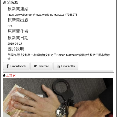
新聞來源
原新聞連結
https://www.bbc.com/news/world-us-canada-47938276
原新聞出處
BBC
原新聞作者
原新聞日期
2019-04-17
圖片說明
美國路易斯安那州一名當地治安官之子Holden Matthews涉嫌放火燒燬三間非裔教
堂
Facebook
Twitter
LinkedIn
王浩安