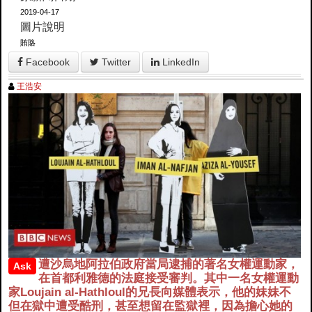
2019-04-17
圖片說明
賄賂
Facebook
Twitter
LinkedIn
王浩安
遭沙烏地阿拉伯政府當局逮捕的著名女權運動家，
Ask
在首都利雅德的法庭接受審判。其中一名女權運動
家Loujain al-Hathloul的兄長向媒體表示，他的妹妹不
但在獄中遭受酷刑，甚至想留在監獄裡，因為擔心她的