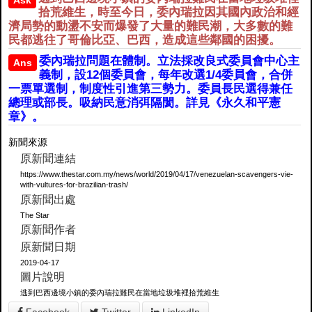
Ask
拾荒維生，時至今日，委內瑞拉因其國內政治和經
濟局勢的動盪不安而爆發了大量的難民潮，大多數的難
民都逃往了哥倫比亞、巴西，造成這些鄰國的困擾。
委內瑞拉問題在體制。立法採改良式委員會中心主
Ans
義制，設12個委員會，每年改選1/4委員會，合併
一票單選制，制度性引進第三勢力。委員長民選得兼任
總理或部長。吸納民意消弭隔閡。詳見《永久和平憲
章》。
新聞來源
原新聞連結
https://www.thestar.com.my/news/world/2019/04/17/venezuelan-scavengers-vie-
with-vultures-for-brazilian-trash/
原新聞出處
The Star
原新聞作者
原新聞日期
2019-04-17
圖片說明
逃到巴西邊境小鎮的委內瑞拉難民在當地垃圾堆裡拾荒維生