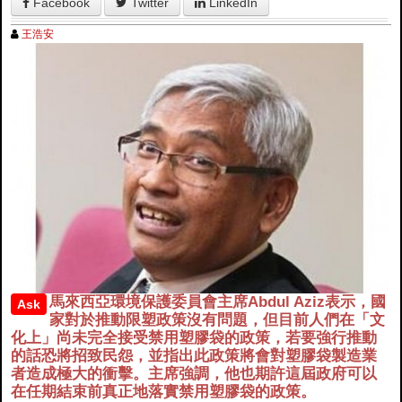
Facebook
Twitter
LinkedIn
王浩安
馬來西亞環境保護委員會主席Abdul Aziz表示，國
Ask
家對於推動限塑政策沒有問題，但目前人們在「文
化上」尚未完全接受禁用塑膠袋的政策，若要強行推動
的話恐將招致民怨，並指出此政策將會對塑膠袋製造業
者造成極大的衝擊。主席強調，他也期許這屆政府可以
在任期結束前真正地落實禁用塑膠袋的政策。