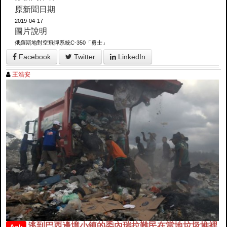
原新聞日期
2019-04-17
圖片說明
俄羅斯地對空飛彈系統C-350「勇士」
Facebook
Twitter
LinkedIn
王浩安
逃到巴西邊境小鎮的委內瑞拉難民在當地垃圾堆裡