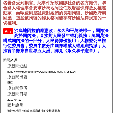
名譽會受到損害。此事件招致國際社會的各方撻伐。聯
合國人權理事會要求沙烏地阿拉伯政府盡快釋放女權運
動家，而歐盟則是譴責對她們的長期拘留。沙國政府則
回應，這些被拘留的婦女都同樣享有沙國法律規定的一
切權利。
沙烏地阿拉伯應憲改：永久和平萬法歸一，國際法
Ans
高於國內法，直接對人民發生權利義務；萬國萬法
構成國內法的一部分，人民得擇優援用；人權暨公民權
行使委員會，委員半數分由國際權威人權組織指派；大
法官半數來自世界五大洲。詳見《永久和平憲章》。
新聞來源
原新聞連結
https://www.bbc.com/news/world-middle-east-47956124
原新聞出處
BBC
原新聞作者
原新聞日期
2019-04-17
圖片說明
遭沙烏地阿拉伯政府當局逮捕的女權運動家