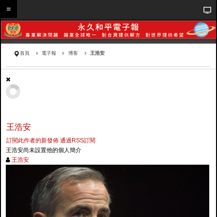
首頁
電子報
博客
王浩安
王浩安
訂閱此作者的新發佈
通過RSS訂閱
王浩安尚未設置他的個人簡介
王浩安