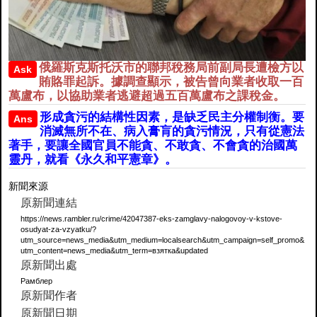
俄羅斯克斯托沃市的聯邦稅務局前副局長遭檢方以
Ask
賄賂罪起訴。據調查顯示，被告曾向業者收取一百
萬盧布，以協助業者逃避超過五百萬盧布之課稅金。
形成貪污的結構性因素，是缺乏民主分權制衡。要
Ans
消滅無所不在、病入膏肓的貪污情況，只有從憲法
著手，要讓全國官員不能貪、不敢貪、不會貪的治國萬
靈丹，就看《永久和平憲章》。
新聞來源
原新聞連結
https://news.rambler.ru/crime/42047387-eks-zamglavy-nalogovoy-v-kstove-
osudyat-za-vzyatku/?
utm_source=news_media&utm_medium=localsearch&utm_campaign=self_promo&
utm_content=news_media&utm_term=взятка&updated
原新聞出處
Рамблер
原新聞作者
原新聞日期