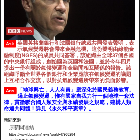
英國英格蘭銀行和法國銀行總裁共同發表聲明，表
Ask
示氣候變遷將會帶來金融危機。這份聲明由綠能金
融制度(NGFS)的成員共同簽署，該組織由全球37個各國
的中央銀行組成，創始國為英國和法國，並於今年四月
提出一份有關於氣候變遷和金融間相互關係的報告。該
組織呼籲全世界各個銀行和企業應該在氣候變遷的議題
上互相合作交流，以對抗氣候變遷所帶來的負面影響。
「地球興亡，人人有責」應深化於國民義務教育。
Ans
遏止氣候變遷，惟有國家自我力行一個地球一套法
律，貫徹聯合國人類安全與永續發展之規範，建構人類
命運共同體！詳見《永久和平憲章》。
新聞來源
原新聞連結
https://www.bbc.com/news/world-47965284