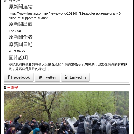
原新聞連結
https://www.thestar.com.my/news/world/2019/04/21/saudi-arabia-uae-grant-3-
billion-of-support-to-sudan/
原新聞出處
The Star
原新聞作者
原新聞日期
2019-04-22
圖片說明
沙烏地阿拉伯和阿拉伯大公國允諾給予蘇丹30億美元的援助，以加強蘇丹的財務狀
況，提高蘇丹貨幣的穩定性。
Facebook
Twitter
LinkedIn
王浩安