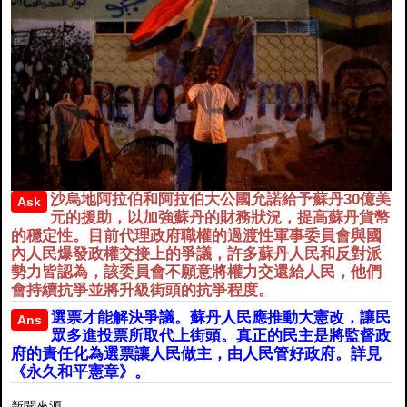
沙烏地阿拉伯和阿拉伯大公國允諾給予蘇丹30億美
Ask
元的援助，以加強蘇丹的財務狀況，提高蘇丹貨幣
的穩定性。目前代理政府職權的過渡性軍事委員會與國
內人民爆發政權交接上的爭議，許多蘇丹人民和反對派
勢力皆認為，該委員會不願意將權力交還給人民，他們
會持續抗爭並將升級街頭的抗爭程度。
選票才能解決爭議。蘇丹人民應推動大憲改，讓民
Ans
眾多進投票所取代上街頭。真正的民主是將監督政
府的責任化為選票讓人民做主，由人民管好政府。詳見
《永久和平憲章》。
新聞來源