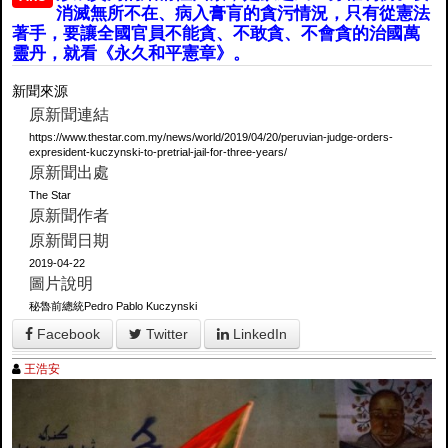
消滅無所不在、病入膏肓的貪污情況，只有從憲法
著手，要讓全國官員不能貪、不敢貪、不會貪的治國萬
靈丹，就看《永久和平憲章》。
新聞來源
原新聞連結
https://www.thestar.com.my/news/world/2019/04/20/peruvian-judge-orders-
expresident-kuczynski-to-pretrial-jail-for-three-years/
原新聞出處
The Star
原新聞作者
原新聞日期
2019-04-22
圖片說明
秘魯前總統Pedro Pablo Kuczynski
Facebook
Twitter
LinkedIn
王浩安