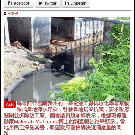
Facebook
Twitter
LinkedIn
王浩安
馬來西亞雪蘭莪州的一座電池工廠排放化學廢棄物
Ask
造成當地河水汙染，引發當地居民抗議，要求政府
關閉並拆除該工廠。國會議員魏加祥表示，根據環保運
動家Maketab Mohamed博士的調查報告結果顯示，當
地居民已深受其害，盼望政府盡快解決這個嚴重的問
題。