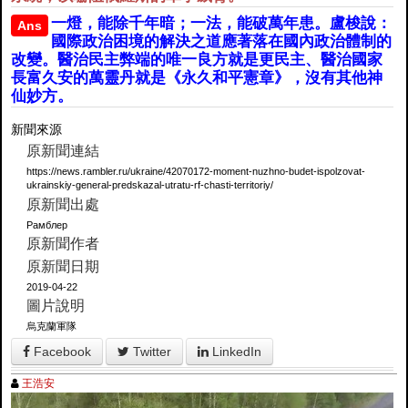
一燈，能除千年暗；一法，能破萬年患。盧梭說：
Ans
國際政治困境的解決之道應著落在國內政治體制的
改變。醫治民主弊端的唯一良方就是更民主、醫治國家
長富久安的萬靈丹就是《永久和平憲章》，沒有其他神
仙妙方。
新聞來源
原新聞連結
https://news.rambler.ru/ukraine/42070172-moment-nuzhno-budet-ispolzovat-
ukrainskiy-general-predskazal-utratu-rf-chasti-territoriy/
原新聞出處
Рамблер
原新聞作者
原新聞日期
2019-04-22
圖片說明
烏克蘭軍隊
Facebook
Twitter
LinkedIn
王浩安