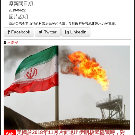
原新聞日期
2019-04-22
圖片說明
喬治亞巴金斯山谷的村落居民發起抗議，反對政府於該地建造水力發電廠。
Facebook
Twitter
LinkedIn
王浩安
美國於2018年11月片面退出伊朗核武協議時，對
Ask