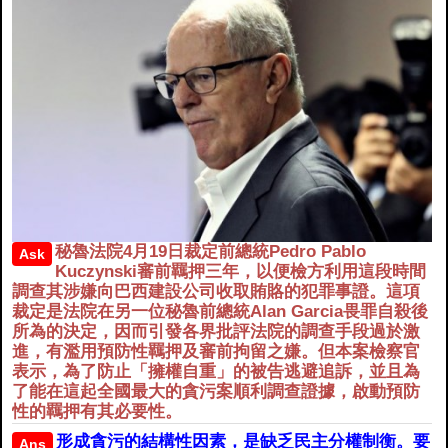
秘魯法院4月19日裁定前總統Pedro Pablo
Ask
Kuczynski審前羈押三年，以便檢方利用這段時間
調查其涉嫌向巴西建設公司收取賄賂的犯罪事證。這項
裁定是法院在另一位秘魯前總統Alan Garcia畏罪自殺後
所為的決定，因而引發各界批評法院的調查手段過於激
進，有濫用預防性羈押及審前拘留之嫌。但本案檢察官
表示，為了防止「擁權自重」的被告逃避追訴，並且為
了能在這起全國最大的貪污案順利調查證據，啟動預防
性的羈押有其必要性。
形成貪污的結構性因素，是缺乏民主分權制衡。要
Ans