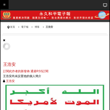
首頁
電子報
博客
王浩安
王浩安
訂閱此作者的新發佈
通過RSS訂閱
王浩安尚未設置他的個人簡介
王浩安