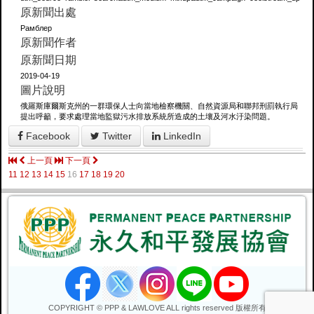
原新聞出處
Рамблер
原新聞作者
原新聞日期
2019-04-19
圖片說明
俄羅斯庫爾斯克州的一群環保人士向當地檢察機關、自然資源局和聯邦刑罰執行局
提出呼籲，要求處理當地監獄污水排放系統所造成的土壤及河水汙染問題。
Facebook
Twitter
LinkedIn
上一頁
下一頁
11
12
13
14
15
16
17
18
19
20
COPYRIGHT © PPP & LAWLOVE ALL rights reserved 版權所有