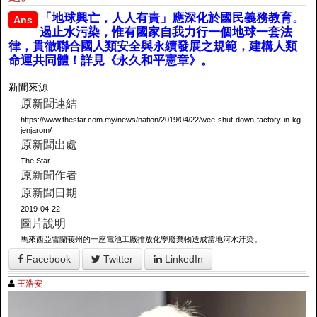
「地球興亡，人人有責」應深化於國民義務教育。
Ans
遏止水污染，惟有國家自我力行一個地球一套法
律，貫徹聯合國人類安全與永續發展之規範，建構人類
命運共同體！詳見《永久和平憲章》。
新聞來源
原新聞連結
https://www.thestar.com.my/news/nation/2019/04/22/wee-shut-down-factory-in-kg-
jenjarom/
原新聞出處
The Star
原新聞作者
原新聞日期
2019-04-22
圖片說明
馬來西亞雪蘭莪州的一座電池工廠排放化學廢棄物造成當地河水汙染。
Facebook
Twitter
LinkedIn
王浩安