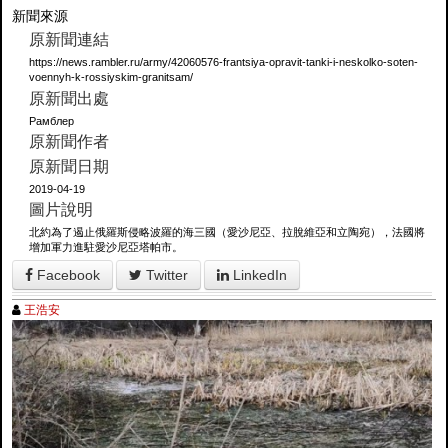
新聞來源
原新聞連結
https://news.rambler.ru/army/42060576-frantsiya-opravit-tanki-i-neskolko-soten-
voennyh-k-rossiyskim-granitsam/
原新聞出處
Рамблер
原新聞作者
原新聞日期
2019-04-19
圖片說明
北約為了遏止俄羅斯侵略波羅的海三國（愛沙尼亞、拉脫維亞和立陶宛），法國將
增加軍力進駐愛沙尼亞塔帕市。
Facebook
Twitter
LinkedIn
王浩安