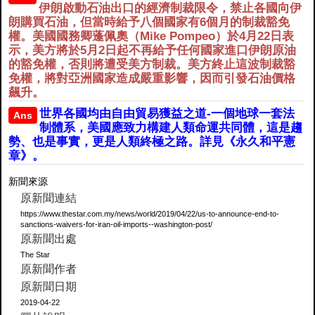
伊朗啟動石油出口的經濟制裁限令，禁止各國向伊
朗購買石油，但當時給予八個國家有6個月的制裁豁免
權。美國國務卿蓬佩奧（Mike Pompeo）於4月22日表
示，美方將於5月2日起不再給予任何國家進口伊朗原油
的豁免權，否則將遭受美方制裁。美方終止這波制裁豁
免權，將對亞洲國家造成嚴重影響，因而引發石油價格
飆升。
世界各國均由自由貿易獲益之道-一個地球一套法
Ans
制體系，美國應致力構建人類命運共同體，這是趨
勢、也是事實，更是人類終極之路。詳見《永久和平憲
章》。
新聞來源
原新聞連結
https://www.thestar.com.my/news/world/2019/04/22/us-to-announce-end-to-
sanctions-waivers-for-iran-oil-imports--washington-post/
原新聞出處
The Star
原新聞作者
原新聞日期
2019-04-22