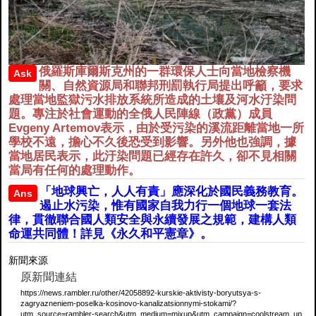
俄羅斯庫爾斯克州的一群環保人士向當地檢察機
Ask
關、自然資源局和聯邦刑罰執行局提出呼籲，要求
處理當地監獄污水排放系統所造成的土壤及河水汙染問
題。專注於社會運動的全俄人民陣線（政黨）成員
Evgeny Artemov表示，由於受污染的溪流距離當地一所
學校不遠，擔心不久後恐受到影響。另外他也強調，據
當地居民表示，此汙染問題已經存在許久，卻不見相關
當局有任何的處理動作。
「地球興亡，人人有責」應深化於國民義務教育。
Ans
遏止水污染，惟有國家自我力行一個地球一套法
律，貫徹聯合國人類安全與永續發展之規範，建構人類
命運共同體！詳見《永久和平憲章》。
新聞來源
原新聞連結
https://news.rambler.ru/other/42058892-kurskie-aktivisty-boryutsya-s-
zagryazneniem-poselka-kosinovo-kanalizatsionnymi-stokami/?
utm_source=rambler-search&utm_medium=mixup&utm_campaign=coolstream_up