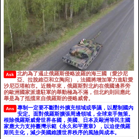
北約為了遏止俄羅斯侵略波羅的海三國（愛沙尼
Ask
亞、拉脫維亞和立陶宛），法國將增加軍力進駐愛
沙尼亞塔帕市。近幾年來，俄羅斯對北約在俄國邊界旁
的歐洲國家派遣駐軍的舉動極為不滿，但北約則回應此
舉是為了抵擋來自俄羅斯的侵略威脅。
專制一定要不斷對外擴充領域或爭議，以壓制國內
Ans
安定。面對俄羅斯擴張周邊領域，全球束手無策。
根除俄羅斯威脅世界各國，美國、日本及毆洲等民主國
家應大力支持臺灣示範《永久和平憲章》，以迫使俄羅
斯民主化，減少美國維護世界秩序的風險與成本。