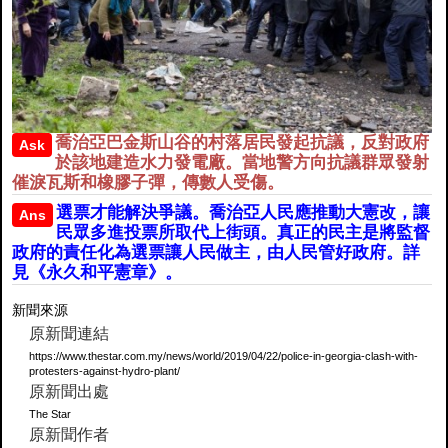
喬治亞巴金斯山谷的村落居民發起抗議，反對政府
Ask
於該地建造水力發電廠。當地警方向抗議群眾發射
催淚瓦斯和橡膠子彈，傳數人受傷。
選票才能解決爭議。喬治亞人民應推動大憲改，讓
Ans
民眾多進投票所取代上街頭。真正的民主是將監督
政府的責任化為選票讓人民做主，由人民管好政府。詳
見《永久和平憲章》。
新聞來源
原新聞連結
https://www.thestar.com.my/news/world/2019/04/22/police-in-georgia-clash-with-
protesters-against-hydro-plant/
原新聞出處
The Star
原新聞作者