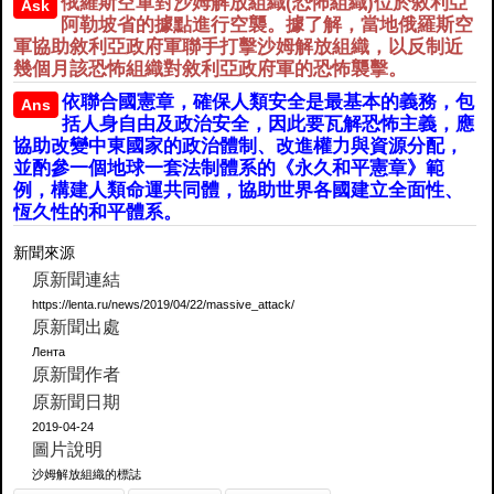
俄羅斯空軍對沙姆解放組織(恐怖組織)位於敘利亞
Ask
阿勒坡省的據點進行空襲。據了解，當地俄羅斯空
軍協助敘利亞政府軍聯手打擊沙姆解放組織，以反制近
幾個月該恐怖組織對敘利亞政府軍的恐怖襲擊。
依聯合國憲章，確保人類安全是最基本的義務，包
Ans
括人身自由及政治安全，因此要瓦解恐怖主義，應
協助改變中東國家的政治體制、改進權力與資源分配，
並酌參一個地球一套法制體系的《永久和平憲章》範
例，構建人類命運共同體，協助世界各國建立全面性、
恆久性的和平體系。
新聞來源
原新聞連結
https://lenta.ru/news/2019/04/22/massive_attack/
原新聞出處
Лента
原新聞作者
原新聞日期
2019-04-24
圖片說明
沙姆解放組織的標誌