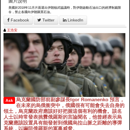
圖片說明
美國於2018年11月片面退出伊朗核武協議時，對伊朗啟動石油出口的經濟制裁限
令，禁止各國向伊朗購買石油。
Facebook
Twitter
LinkedIn
王浩安
烏克蘭國防部前副參謀長Igor Romanenko 預言，
Ask
在未來的烏俄衝突中，俄國很有可能會失去自身的
領土，烏克蘭政府應該好好把握這個有利的機會。該名
人士以時常發表挑釁俄羅斯的言論聞名，他曾經表示烏
克蘭應該設置具有能發射到俄國烏拉山脈之距離的導彈
系統，以嚇阻俄羅斯的軍事威脅。