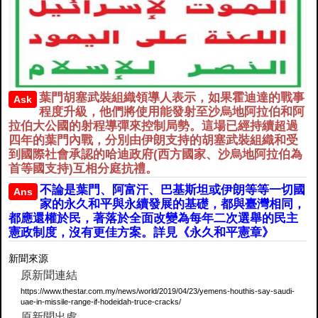
葉門胡塞武裝組織領導人表示，如果霍迪達的戰事
Ask
程度升級，他們將使用能發射至沙烏地阿拉伯和阿
拉伯大公國的射程導彈來控制局勢。這場已經持續超過
四年的葉門內戰，分別由伊朗支持的胡塞武裝組織和受
到國際社會承認的哈迪政府(西方國家、沙烏地阿拉伯為
首等國支持)互相分庭抗禮。
不論是葉門、阿富汗、巴基斯坦或伊朗等等一切國
Ans
家的永久和平與永續發展的基礎，都與臺灣相同，
都應還權於民，著落於全面改變為每年二次選舉的民主
憲政制度，沒有更佳方案。詳見《永久和平憲章》
新聞來源
原新聞連結
https://www.thestar.com.my/news/world/2019/04/23/yemens-houthis-say-saudi-
uae-in-missile-range-if-hodeidah-truce-cracks/
原新聞出處