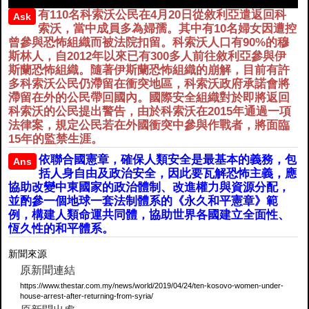
有110名科索沃公民在4月20日從敘利亞遣返回科
Ask
索沃，當中成員多為婦孺。其中有10名婦女因遭控
曾參與恐怖組織而被法院扣留。科索沃人口有90%的穆
斯林人，自2012年以來已有300多人前往敘利亞參與伊
斯蘭恐怖組織。隨著伊斯蘭恐怖組織的崩解，目前有許
多科索沃公民仍滯留在衝突地區，科索沃政府承諾會將
滯留在外的公民帶回國內。國際安全組織對於即將返回
科索沃的公民提出警告，由於科索沃在2015年通過一項
法律案，規定公民若在外國衝突中參與作戰者，將面臨
15年的監禁生涯。
依聯合國憲章，確保人類安全是最基本的義務，包
Ans
括人身自由及政治安全，因此要瓦解恐怖主義，應
協助改變中東國家的政治體制、改進權力與資源分配，
並酌參一個地球一套法制體系的《永久和平憲章》範
例，構建人類命運共同體，協助世界各國建立全面性、
恆久性的和平體系。
新聞來源
原新聞連結
https://www.thestar.com.my/news/world/2019/04/24/ten-kosovo-women-under-
house-arrest-after-returning-from-syria/