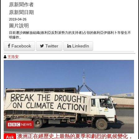
原新聞作者
原新聞日期
2019-04-26
圖片說明
目前遭沙姆解放組織(敘利亞反對派勢力的支持者)占領的敘利亞伊德利卜市發生不
明爆炸。
Facebook
Twitter
LinkedIn
王浩安
澳洲正在經歷史上最熱的夏季和劇烈的氣候變化，
Ask