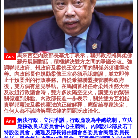
馬來西亞內政部長慕尤丁表示，聯邦政府將與柔佛
Ask
蘇丹展開對話，積極解決雙方之間的爭議分歧。強
調聯邦政府、州政府及柔佛王室之間的關係必須獲得改
善。內政部長也規勸柔佛王室必須承認錯誤，並立即停
止干預柔州的行政事務。自從希望聯盟接管聯邦政府
後，雙方偶有意見爭執。在馬國首相任命柔州州務大臣
及改組行政議會時，雙方多次隔空交火，讓雙方的緊張
關係達到沸點。內政部長進一步表示，關於雙方互相指
責聯邦憲法及柔佛憲法的正確解釋，應留給專家決定，
任何人都不該將解釋法律的問題泛政治化。
解決行政﹑立法爭議，行政應改為半總統制，立法
Ans
應採改良式委員會中心主義制。內閣設12部及若干
特設委員會，總理及部長得由國會各委員會民選委員長