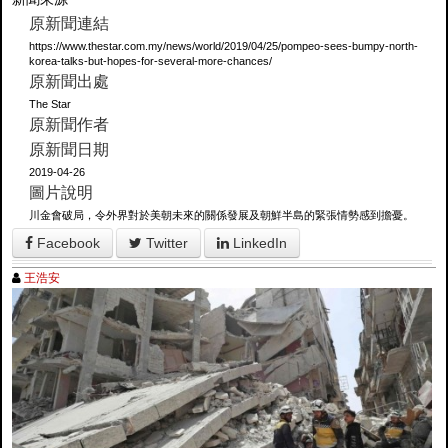
原新聞連結
https://www.thestar.com.my/news/world/2019/04/25/pompeo-sees-bumpy-north-
korea-talks-but-hopes-for-several-more-chances/
原新聞出處
The Star
原新聞作者
原新聞日期
2019-04-26
圖片說明
川金會破局，令外界對於美朝未來的關係發展及朝鮮半島的緊張情勢感到擔憂。
Facebook
Twitter
LinkedIn
王浩安