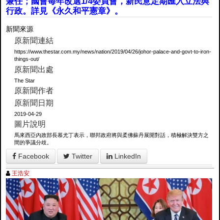
兼任；國會每年改選1/4委員會，新民意定期匯入立法與
行政。詳見《永久和平憲章》。
新聞來源
原新聞連結
https://www.thestar.com.my/news/nation/2019/04/26/johor-palace-and-govt-to-iron-
things-out/
原新聞出處
The Star
原新聞作者
原新聞日期
2019-04-29
圖片說明
馬來西亞內政部長慕尤丁表示，聯邦政府將與柔佛蘇丹展開對話，積極解決雙方之
間的爭議分歧。
Facebook
Twitter
LinkedIn
王浩安