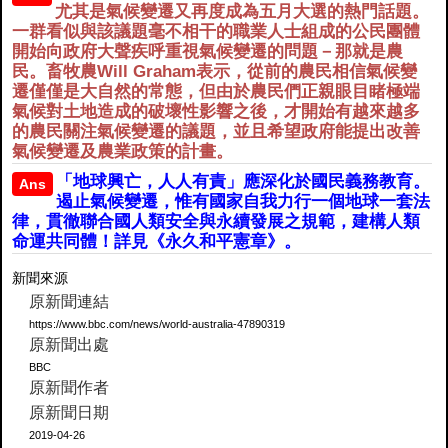
尤其是氣候變遷又再度成為五月大選的熱門話題。
一群看似與該議題毫不相干的職業人士組成的公民團體
開始向政府大聲疾呼重視氣候變遷的問題－那就是農
民。畜牧農Will Graham表示，從前的農民相信氣候變
遷僅僅是大自然的常態，但由於農民們正親眼目睹極端
氣候對土地造成的破壞性影響之後，才開始有越來越多
的農民關注氣候變遷的議題，並且希望政府能提出改善
氣候變遷及農業政策的計畫。
「地球興亡，人人有責」應深化於國民義務教育。
Ans
遏止氣候變遷，惟有國家自我力行一個地球一套法
律，貫徹聯合國人類安全與永續發展之規範，建構人類
命運共同體！詳見《永久和平憲章》。
新聞來源
原新聞連結
https://www.bbc.com/news/world-australia-47890319
原新聞出處
BBC
原新聞作者
原新聞日期
2019-04-26