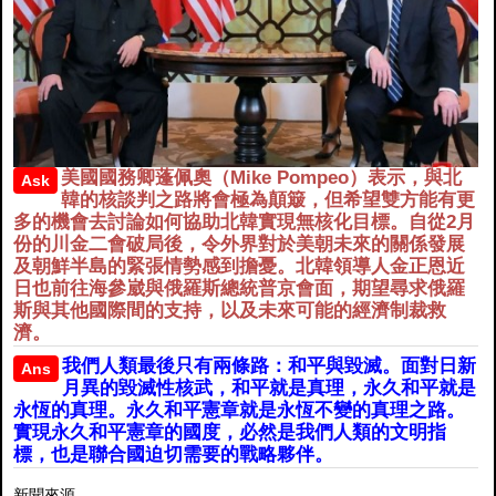
美國國務卿蓬佩奧（Mike Pompeo）表示，與北
Ask
韓的核談判之路將會極為顛簸，但希望雙方能有更
多的機會去討論如何協助北韓實現無核化目標。自從2月
份的川金二會破局後，令外界對於美朝未來的關係發展
及朝鮮半島的緊張情勢感到擔憂。北韓領導人金正恩近
日也前往海參崴與俄羅斯總統普京會面，期望尋求俄羅
斯與其他國際間的支持，以及未來可能的經濟制裁救
濟。
我們人類最後只有兩條路：和平與毀滅。面對日新
Ans
月異的毀滅性核武，和平就是真理，永久和平就是
永恆的真理。永久和平憲章就是永恆不變的真理之路。
實現永久和平憲章的國度，必然是我們人類的文明指
標，也是聯合國迫切需要的戰略夥伴。
新聞來源