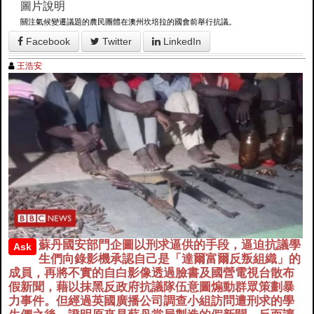
圖片說明
關注氣候變遷議題的農民團體在澳州坎培拉的國會前舉行抗議。
Facebook
Twitter
LinkedIn
王浩安
蘇丹國安部門企圖以刑求逼供的手段，逼迫抗議學
Ask
生們向錄影機承認自己是「達爾富爾反叛組織」的
成員，再將不實的自白影像透過臉書及國營電視台散布
假新聞，藉以抹黑反政府抗議隊伍意圖煽動群眾策劃暴
力事件。但經過英國廣播公司調查小組訪問遭刑求的學