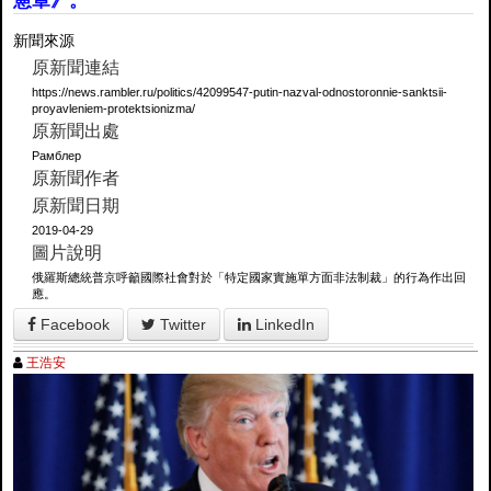
憲章》。
新聞來源
原新聞連結
https://news.rambler.ru/politics/42099547-putin-nazval-odnostoronnie-sanktsii-
proyavleniem-protektsionizma/
原新聞出處
Рамблер
原新聞作者
原新聞日期
2019-04-29
圖片說明
俄羅斯總統普京呼籲國際社會對於「特定國家實施單方面非法制裁」的行為作出回
應。
Facebook
Twitter
LinkedIn
王浩安