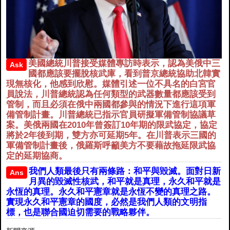
美國總統川普接受媒體專訪時表示，認為美俄中三
Ask
國都應該要擺脫核武庫，看到普京總統協助北韓實
現無核化，他感到欣慰。媒體引述一位不具名的白宮官
員說法，川普總統認為任何類型的武器數量都應該受到
管制，而且必須在俄中兩國都參與的情況下進行這項軍
備管制計畫。川普總統已指示官員研擬軍備管制協議草
案。美俄兩國在2010年曾簽訂10年期的限武協定，協定
將於2年後到期，雙方亦可延期5年。在川普表示三國的
軍備管制計畫後，俄羅斯呼籲美方不要藉故拖延限武協
定的延期協商。
我們人類最後只有兩條路：和平與毀滅。面對日新
Ans
月異的毀滅性核武，和平就是真理，永久和平就是
永恆的真理。永久和平憲章就是永恆不變的真理之路。
實現永久和平憲章的國度，必然是我們人類的文明指
標，也是聯合國迫切需要的戰略夥伴。