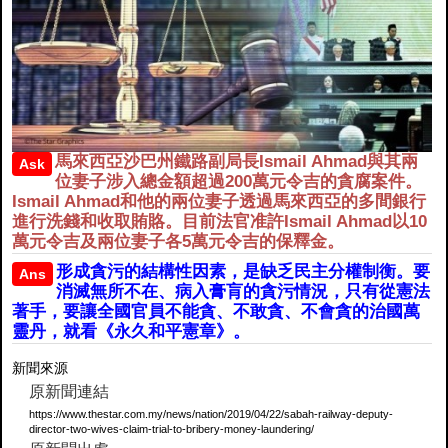
馬來西亞沙巴州鐵路副局長Ismail Ahmad與其兩
Ask
位妻子涉入總金額超過200萬元令吉的貪腐案件。
Ismail Ahmad和他的兩位妻子透過馬來西亞的多間銀行
進行洗錢和收取賄賂。目前法官准許Ismail Ahmad以10
萬元令吉及兩位妻子各5萬元令吉的保釋金。
形成貪污的結構性因素，是缺乏民主分權制衡。要
Ans
消滅無所不在、病入膏肓的貪污情況，只有從憲法
著手，要讓全國官員不能貪、不敢貪、不會貪的治國萬
靈丹，就看《永久和平憲章》。
新聞來源
原新聞連結
https://www.thestar.com.my/news/nation/2019/04/22/sabah-railway-deputy-
director-two-wives-claim-trial-to-bribery-money-laundering/