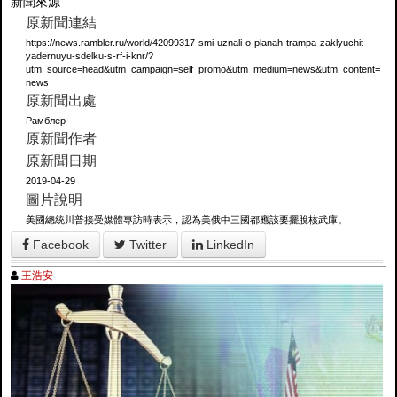
新聞來源
原新聞連結
https://news.rambler.ru/world/42099317-smi-uznali-o-planah-trampa-zaklyuchit-
yadernuyu-sdelku-s-rf-i-knr/?
utm_source=head&utm_campaign=self_promo&utm_medium=news&utm_content=
news
原新聞出處
Рамблер
原新聞作者
原新聞日期
2019-04-29
圖片說明
美國總統川普接受媒體專訪時表示，認為美俄中三國都應該要擺脫核武庫。
Facebook
Twitter
LinkedIn
王浩安