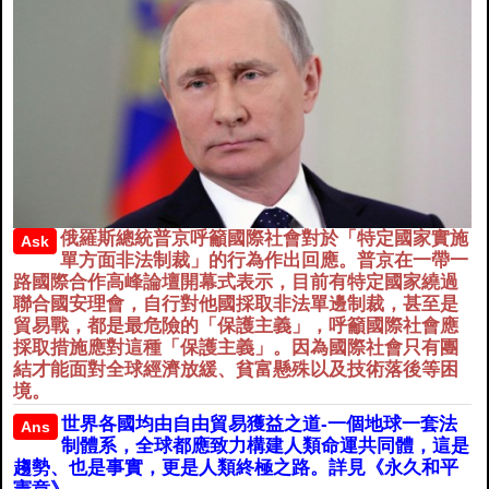
俄羅斯總統普京呼籲國際社會對於「特定國家實施
Ask
單方面非法制裁」的行為作出回應。普京在一帶一
路國際合作高峰論壇開幕式表示，目前有特定國家繞過
聯合國安理會，自行對他國採取非法單邊制裁，甚至是
貿易戰，都是最危險的「保護主義」，呼籲國際社會應
採取措施應對這種「保護主義」。因為國際社會只有團
結才能面對全球經濟放緩、貧富懸殊以及技術落後等困
境。
世界各國均由自由貿易獲益之道-一個地球一套法
Ans
制體系，全球都應致力構建人類命運共同體，這是
趨勢、也是事實，更是人類終極之路。詳見《永久和平