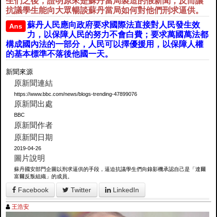
生們之後，證明原來是蘇丹當局製造的假新聞，反而讓
抗議學生能向大眾暢談蘇丹當局如何對他們刑求逼供。
蘇丹人民應向政府要求國際法直接對人民發生效
Ans
力，以保障人民的努力不會白費；要求萬國萬法都
構成國內法的一部分，人民可以擇優援用，以保障人權
的基本標準不落後他國一天。
新聞來源
原新聞連結
https://www.bbc.com/news/blogs-trending-47899076
原新聞出處
BBC
原新聞作者
原新聞日期
2019-04-26
圖片說明
蘇丹國安部門企圖以刑求逼供的手段，逼迫抗議學生們向錄影機承認自己是「達爾
富爾反叛組織」的成員。
Facebook
Twitter
LinkedIn
王浩安