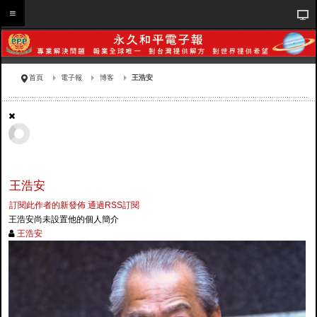
首頁
電子報
博客
王浩安
王浩安
訂閱此作者的新發佈
通過RSS訂閱
王浩安尚未設置他的個人簡介
王浩安