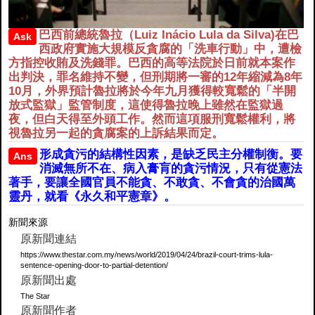
巴西前總統魯拉（Luiz Inácio Lula da Silva)在巴
Ask
西政府實施大規模反貪腐的「洗車行動」中，遭檢
方指控收賄及洗錢罪。巴西的高等法院於日前就本案作
出判決，罪名維持不變，但刑期將一審的12年縮減為8年
10月，外界預計魯拉將於今年九月獲得較寬鬆的「半開
放式監獄」監管制度，這使得魯拉晚上雖然在監獄過
夜，但白天得至外頭工作。然而這項服刑寬鬆權利，將
視魯拉另一起的貪腐案的上訴結果而定。
形成貪污的結構性因素，是缺乏民主分權制衡。要
Ans
消滅無所不在、病入膏肓的貪污情況，只有從憲法
著手，要讓全國官員不能貪、不敢貪、不會貪的治國萬
靈丹，就看《永久和平憲章》。
新聞來源
原新聞連結
https://www.thestar.com.my/news/world/2019/04/24/brazil-court-trims-lula-
sentence-opening-door-to-partial-detention/
原新聞出處
The Star
原新聞作者