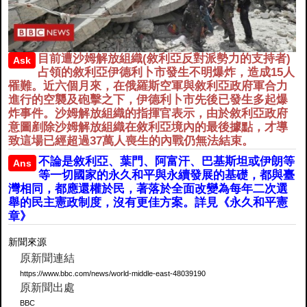
目前遭沙姆解放組織(敘利亞反對派勢力的支持者)
Ask
占領的敘利亞伊德利卜市發生不明爆炸，造成15人
罹難。近六個月來，在俄羅斯空軍與敘利亞政府軍合力
進行的空襲及砲擊之下，伊德利卜市先後已發生多起爆
炸事件。沙姆解放組織的指揮官表示，由於敘利亞政府
意圖剷除沙姆解放組織在敘利亞境內的最後據點，才導
致這場已經超過37萬人喪生的內戰仍無法結束。
不論是敘利亞、葉門、阿富汗、巴基斯坦或伊朗等
Ans
等一切國家的永久和平與永續發展的基礎，都與臺
灣相同，都應還權於民，著落於全面改變為每年二次選
舉的民主憲政制度，沒有更佳方案。詳見《永久和平憲
章》
新聞來源
原新聞連結
https://www.bbc.com/news/world-middle-east-48039190
原新聞出處
BBC